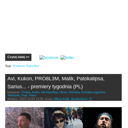
Czytaj dalej >>
Tagi:
Shellerini
,
Rajzefiber
Avi, Kukon, PRO8L3M, Malik, Patokalipsa,
Sarius... - premiery tygodnia (PL)
kategorie:
Polska
,
Audio
,
Hip-Hop/Rap
,
News
,
Premiery
,
Premiery tygodnia
,
Teledyski
,
Trap
,
Video
dodano:
2025-10-04 15:00
przez:
Miłosz Kiełb
(komentarze: 0)