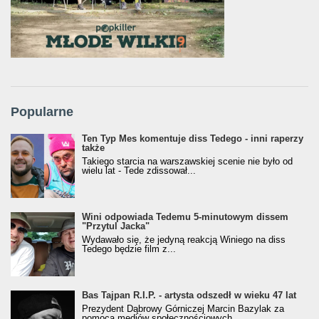
Popularne
Ten Typ Mes komentuje diss Tedego - inni raperzy
także
Takiego starcia na warszawskiej scenie nie było od
wielu lat - Tede zdissował...
Wini odpowiada Tedemu 5-minutowym dissem
"Przytul Jacka"
Wydawało się, że jedyną reakcją Winiego na diss
Tedego będzie film z...
Bas Tajpan R.I.P. - artysta odszedł w wieku 47 lat
Prezydent Dąbrowy Górniczej Marcin Bazylak za
pomocą mediów społecznościowych...