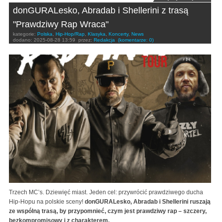
donGURALesko, Abradab i Shellerini z trasą
"Prawdziwy Rap Wraca"
kategorie:
Polska
,
Hip-Hop/Rap
,
Klasyka
,
Koncerty
,
News
dodano:
2025-08-28 13:59
przez:
Redakcja
(komentarze: 0)
Trzech MC’s. Dziewięć miast. Jeden cel: przywrócić prawdziwego ducha
Hip-Hopu na polskie sceny!
donGURALesko, Abradab i Shellerini ruszają
ze wspólną trasą, by przypomnieć, czym jest prawdziwy rap – szczery,
bezkompromisowy i z charakterem.