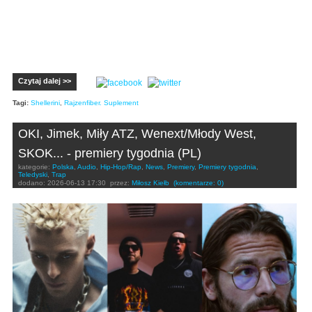
Czytaj dalej >>
Tagi:
Shellerini
,
Rajzenfiber. Suplement
OKI, Jimek, Miły ATZ, Wenext/Młody West,
SKOK... - premiery tygodnia (PL)
kategorie:
Polska
,
Audio
,
Hip-Hop/Rap
,
News
,
Premiery
,
Premiery tygodnia
,
Teledyski
,
Trap
dodano:
2026-06-13 17:30
przez:
Miłosz Kiełb
(komentarze: 0)