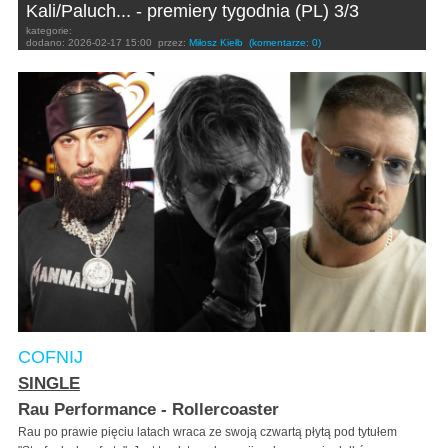
Kali/Paluch... - premiery tygodnia (PL) 3/3
kategorie:
dodano:
2026-02-17 15:00
przez:
Miłosz Kiełb
(komentarze: 0)
COFNIJ
SINGLE
Rau Performance - Rollercoaster
Rau po prawie pięciu latach wraca ze swoją czwartą płytą pod tytułem