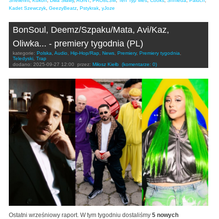
Shellerini
,
Kukon
,
Dwa Sławy
,
AGNT
,
PRO8L3M
,
Ten Typ Mes
,
Cooks
,
Shhieda
,
Paluch
,
Kadet Szewczyk
,
GeezyBeatz
,
Pstykrak
,
yJoze
BonSoul, Deemz/Szpaku/Mata, Avi/Kaz,
Oliwka... - premiery tygodnia (PL)
kategorie:
Polska
,
Audio
,
Hip-Hop/Rap
,
News
,
Premiery
,
Premiery tygodnia
,
Teledyski
,
Trap
dodano:
2025-09-27 12:00
przez:
Miłosz Kiełb
(komentarze: 0)
Ostatni wrześniowy raport. W tym tygodniu dostaliśmy
5 nowych