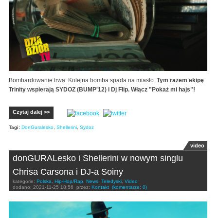
Bombardowanie trwa. Kolejna bomba spada na miasto.
Tym razem ekipę
Trinity wspierają SYDOZ (BUMP'12) i Dj Flip. Włącz "Pokaż mi hajs"!
Czytaj dalej >>
Tagi:
DonGuralesko
,
Shellerini
,
Sydoz
video
donGURALesko i Shellerini w nowym singlu
Chrisa Carsona i DJ-a Soiny
kategorie:
Polska
,
Hip-Hop/Rap
,
News
,
Teledyski
,
Video
dodano:
2021-11-25 18:56
przez:
Kontakt
(komentarze: 0)