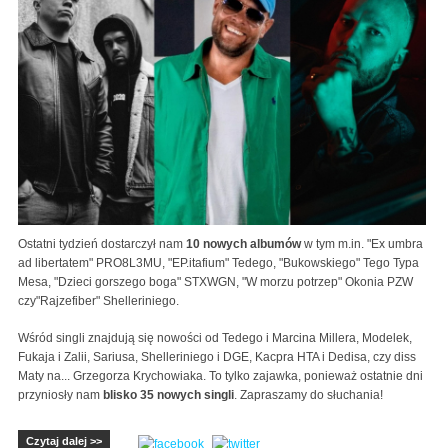
Ostatni tydzień dostarczył nam
10 nowych albumów
w tym m.in. "Ex umbra
ad libertatem" PRO8L3MU, "EP.itafium" Tedego, "Bukowskiego" Tego Typa
Mesa, "Dzieci gorszego boga" STXWGN, "W morzu potrzep" Okonia PZW
czy"Rajzefiber" Shelleriniego.
Wśród singli znajdują się nowości od Tedego i Marcina Millera, Modelek,
Fukaja i Zalii, Sariusa, Shelleriniego i DGE, Kacpra HTA i Dedisa, czy diss
Maty na... Grzegorza Krychowiaka. To tylko zajawka, ponieważ ostatnie dni
przyniosły nam
blisko 35 nowych singli
. Zapraszamy do słuchania!
Czytaj dalej >>