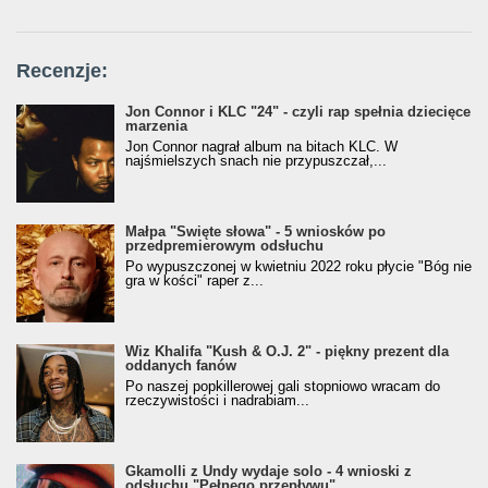
Recenzje:
Jon Connor i KLC "24" - czyli rap spełnia dziecięce
marzenia
Jon Connor nagrał album na bitach KLC. W
najśmielszych snach nie przypuszczał,...
Małpa "Święte słowa" - 5 wniosków po
przedpremierowym odsłuchu
Po wypuszczonej w kwietniu 2022 roku płycie "Bóg nie
gra w kości" raper z...
Wiz Khalifa "Kush & O.J. 2" - piękny prezent dla
oddanych fanów
Po naszej popkillerowej gali stopniowo wracam do
rzeczywistości i nadrabiam...
Gkamolli z Undy wydaje solo - 4 wnioski z
odsłuchu "Pełnego przepływu"