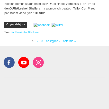
Kolejna bomba spada na miasto! Drugi singiel z projektu TRINITY od
donGURALesko
i
Shellera
, na atomowych beatach
Tailor Cut
. Przed
państwem video lyric
"TO NIC"
.
Czytaj dalej >>
Tagi:
DonGuralesko
,
Shellerini
1
2
3
następna ›
ostatnia »
Strony