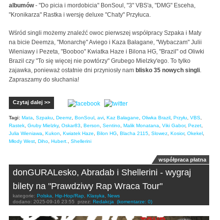
albumów
- "Do picia i mordobicia" BonSoul, "3" VBS'a, "DMG" Esceha,
"Kronikarza" Rastka i wersję deluxe "Chaty" Przyłuca.
Wśród singli możemy znaleźć owoc pierwszej współpracy Szpaka i Maty
na bicie Deemza, "Monarchę" Aviego i Kaza Bałagane, "Wybaczam" Julii
Wieniawy i Pezeta, "Booboo" Kwiatka Haze i Bilona HG, "Brazil" od Oliwki
Brazil czy "To się więcej nie powtórzy" Grubego Mielzky'ego. To tylko
zajawka, ponieważ ostatnie dni przyniosły nam
blisko 35 nowych singli
.
Zapraszamy do słuchania!
Czytaj dalej >>
Tagi:
Mata
,
Szpaku
,
Deemz
,
BonSoul
,
avi
,
Kaz Bałagane
,
Oliwka Brazil
,
Przyłu
,
VBS
,
Rastek
,
Gruby Mielzky
,
Oskar83
,
Berson
,
Sentino
,
Malik Monatana
,
Viki Gabor
,
Pezet
,
Julia Wieniawa
,
Kukon
,
Kwiatek Haze
,
Bilon HG
,
Blacha 2115
,
Slowez
,
Kosior
,
Okekel
,
Młody West
,
Diho
,
Hubert.
,
Shellerini
współpraca płatna
donGURALesko, Abradab i Shellerini - wygraj
bilety na "Prawdziwy Rap Wraca Tour"
kategorie:
Polska
,
Hip-Hop/Rap
,
Klasyka
,
News
dodano:
2025-09-16 23:55
przez:
Redakcja
(komentarze: 0)