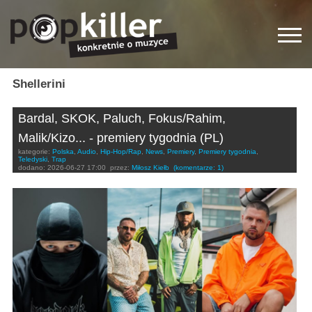
Shellerini
Bardal, SKOK, Paluch, Fokus/Rahim,
Malik/Kizo... - premiery tygodnia (PL)
kategorie:
Polska
,
Audio
,
Hip-Hop/Rap
,
News
,
Premiery
,
Premiery tygodnia
,
Teledyski
,
Trap
dodano:
2026-06-27 17:00
przez:
Miłosz Kiełb
(komentarze: 1)