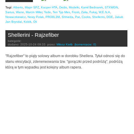
Tagi:
Alberto
,
Major SPZ
,
Kacper HTA
,
Dedis
,
Modelki
,
Kamil Bednarek
,
STXWGN
,
Sarius
,
Wane
,
Marcin Miller
,
Tede
,
Ten Typ Mes
,
Frosti
,
Zalia
,
Fukaj
,
W.E.N.A
,
Nowaczkiewicz
,
Nowy Polak
,
PRO8L3M
,
Shhieda
,
Pat
,
Cooks
,
Shellerini
,
DGE
,
Jakub
Jan Bryndal
,
Kobik
,
Oli
Shellerini - Rajzefiber
kategorie:
dodano:
2025-10-24 09:33
przez:
Miłosz Kiełb
(komentarze: 0)
"Rajzefiber" to piąty solowy album w dorobku Shellera. Tytuł odnosi się do
stanu ekscytacji, zdenerwowania tzw. "gorączki przed podróżą", podróżą
którą w tym wypadku jest kolejny album rapera.