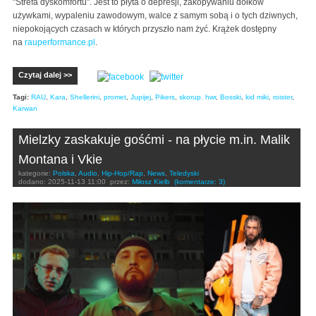
"Strefa dyskomfortu". Jest to płyta o depresji, zakopywaniu dołków
używkami, wypaleniu zawodowym, walce z samym sobą i o tych dziwnych,
niepokojących czasach w których przyszło nam żyć. Krążek dostępny
na
rauperformance.pl
.
Czytaj dalej >>
Tagi:
RAU
,
Kara
,
Shellerini
,
promet
,
Jupijej
,
Pikers
,
skorup. hwr
,
Bosski
,
kid miki
,
roister
,
Karwan
Mielzky zaskakuje gośćmi - na płycie m.in. Malik
Montana i Vkie
kategorie:
Polska
,
Audio
,
Hip-Hop/Rap
,
News
,
Teledyski
dodano:
2025-11-13 11:00
przez:
Miłosz Kiełb
(komentarze: 3)