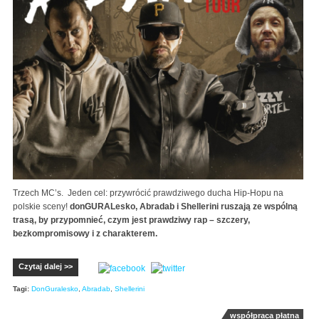
Trzech MC’s. Jeden cel: przywrócić prawdziwego ducha Hip-Hopu na
polskie sceny!
donGURALesko, Abradab i Shellerini ruszają ze wspólną
trasą, by przypomnieć, czym jest prawdziwy rap – szczery,
bezkompromisowy i z charakterem.
Czytaj dalej >>
Tagi:
DonGuralesko
,
Abradab
,
Shellerini
współpraca płatna