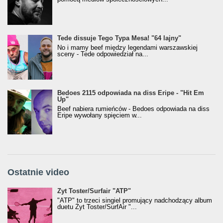
Tede dissuje Tego Typa Mesa! "64 lajny"
No i mamy beef między legendami warszawskiej
sceny - Tede odpowiedział na...
Bedoes 2115 odpowiada na diss Eripe - "Hit Em
Up"
Beef nabiera rumieńców - Bedoes odpowiada na diss
Eripe wywołany spięciem w...
Ostatnie video
Żyt Toster/SurfAir - ATP VIDEO
Żyt Toster/Surfair "ATP"
"ATP" to trzeci singiel promujący nadchodzący album
duetu Żyt Toster/SurfAir "...