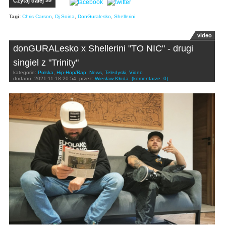
Czytaj dalej >>
Tagi:
Chris Carson
,
Dj Soina
,
DonGuralesko
,
Shellerini
video
donGURALesko x Shellerini "TO NIC" - drugi
singiel z "Trinity"
kategorie:
Polska
,
Hip-Hop/Rap
,
News
,
Teledyski
,
Video
dodano:
2021-11-18 20:54
przez:
Wiesław Kłoda
(komentarze: 0)