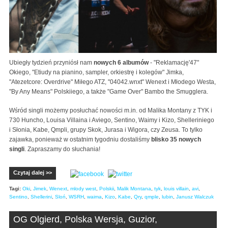
Ubiegły tydzień przyniósł nam
nowych 6 albumów
- "Reklamację'47"
Okiego, "Etiudy na pianino, sampler, orkiestrę i kolegów" Jimka,
"Atezetcore: Overdrive" Miłego ATZ, "04042.wnxt" Wenext i Młodego Westa,
"By Any Means" Polskiiego, a także "Game Over" Bambo the Smugglera.
Wśród singli możemy posłuchać nowości m.in. od Malika Montany z TYK i
730 Huncho, Louisa Villaina i Aviego, Sentino, Waimy i Kizo, Shelleriniego
i Słonia, Kabe, Qmpli, grupy Skok, Jurasa i Wigora, czy Zeusa. To tylko
zajawka, ponieważ w ostatnim tygodniu dostaliśmy
blisko 35 nowych
singli
. Zapraszamy do słuchania!
Czytaj dalej >>
Tagi:
Oki
,
Jimek
,
Wenext
,
mlody west
,
Polskii
,
Malik Montana
,
tyk
,
louis villain
,
avi
,
Sentino
,
Shellerini
,
Sloń
,
WSRH
,
waima
,
Kizo
,
Kabe
,
Qry
,
qmple
,
lubin
,
Janusz Walczuk
OG Olgierd, Polska Wersja, Guzior,