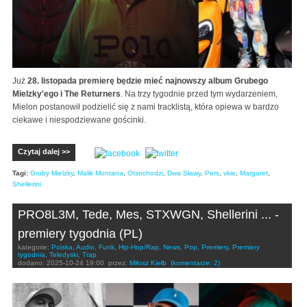
Już
28. listopada premierę będzie mieć najnowszy album Grubego
Mielzky'ego i The Returners
. Na trzy tygodnie przed tym wydarzeniem,
Mielon postanowił podzielić się z nami tracklistą, która opiewa w bardzo
ciekawe i niespodziewane gościnki.
Czytaj dalej >>
Tagi:
Gruby Mielzky
,
Malik Montana
,
Otsochodzi
,
Dwa Sławy
,
Pers
,
vkie
,
Margaret
,
Shellerini
PRO8L3M, Tede, Mes, STXWGN, Shellerini ... -
premiery tygodnia (PL)
kategorie:
Polska
,
Audio
,
Funk
,
Hip-Hop/Rap
,
News
,
Pop
,
Premiery
,
Premiery
tygodnia
,
Teledyski
,
Trap
dodano:
2025-10-24 19:00
przez:
Miłosz Kiełb
(komentarze: 2)