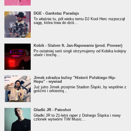
donGURALesko z nagrodą za
DGE - Gankstaz Paradajs
Klasyczny/Trueschoolowy Album Roku
To właśnie tu, pół wieku temu DJ Kool Herc rozpoczął
(Popkillery 2023)
sagę, która trwa do dziś...
Kobik - Slalom ft. Jan-Rapowanie (prod. Pioneer)
Kobik - Slalom ft. Jan-Rapowanie (prod. Pioneer)
[Official Music Visualiser]
Po ostatniej serii singli otrzymujemy od Kobika kolejny
utwór i trochę...
Jimek zdradza kulisy "Historii Polskiego Hip-
Jimek zdradza kulisy "Historii Polskiego Hip-
Hopu" - wywiad
Hopu" - wywiad
Już jutro Jimek przejmie Stadion Śląski, by wspólnie z
gośćmi i orkiestrą...
Gładki JR - Patoshot
Gładki JR - Patoshot
Gładki JR to 21-letni raper z Dolnego Śląska i nowy
członek wytwórni TiW Music...