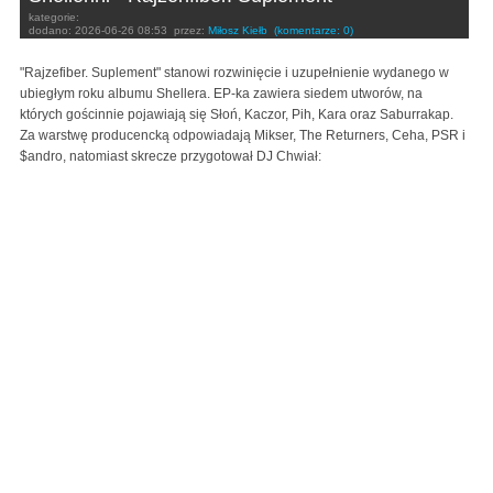
kategorie:
dodano:
2026-06-26 08:53
przez:
Miłosz Kiełb
(komentarze: 0)
"Rajzefiber. Suplement" stanowi rozwinięcie i uzupełnienie wydanego w
ubiegłym roku albumu Shellera. EP-ka zawiera siedem utworów, na
których gościnnie pojawiają się Słoń, Kaczor, Pih, Kara oraz Saburrakap.
Za warstwę producencką odpowiadają Mikser, The Returners, Ceha, PSR i
$andro, natomiast skrecze przygotował DJ Chwiał: