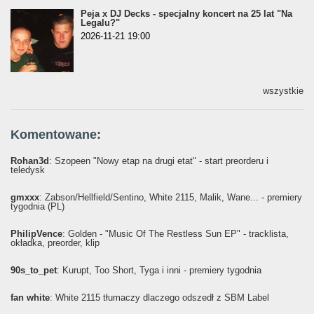
Peja x DJ Decks - specjalny koncert na 25 lat "Na
Legalu?"
2026-11-21 19:00
wszystkie
Komentowane:
Rohan3d
: Szopeen "Nowy etap na drugi etat" - start preorderu i
teledysk
gmxxx
: Żabson/Hellfield/Sentino, White 2115, Malik, Wane... - premiery
tygodnia (PL)
PhilipVence
: Golden - "Music Of The Restless Sun EP" - tracklista,
okładka, preorder, klip
90s_to_pet
: Kurupt, Too Short, Tyga i inni - premiery tygodnia
fan white
: White 2115 tłumaczy dlaczego odszedł z SBM Label