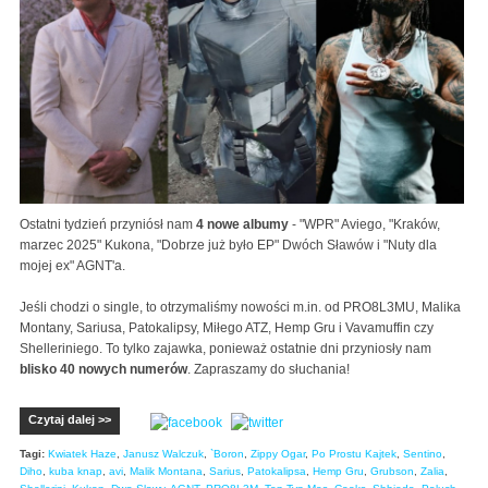
Ostatni tydzień przyniósł nam
4 nowe albumy
- "WPR" Aviego, "Kraków,
marzec 2025" Kukona, "Dobrze już było EP" Dwóch Sławów i "Nuty dla
mojej ex" AGNT'a.
Jeśli chodzi o single, to otrzymaliśmy nowości m.in. od PRO8L3MU, Malika
Montany, Sariusa, Patokalipsy, Miłego ATZ, Hemp Gru i Vavamuffin czy
Shelleriniego. To tylko zajawka, ponieważ ostatnie dni przyniosły nam
blisko 40 nowych numerów
. Zapraszamy do słuchania!
Czytaj dalej >>
Tagi:
Kwiatek Haze
,
Janusz Walczuk
,
`Boron
,
Zippy Ogar
,
Po Prostu Kajtek
,
Sentino
,
Diho
,
kuba knap
,
avi
,
Malik Montana
,
Sarius
,
Patokalipsa
,
Hemp Gru
,
Grubson
,
Zalia
,