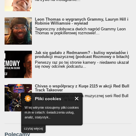
Leon Thomas o wygranych Grammy, Lauryn Hill i
Robinie Williamsie - wywiad
Tegoroczny zdobywca dwóch nagród Grammy Leon
Thomas w popkillerowej rozmowie!...
Jak się gadało z Redmanem? - kulisy wywiadów i
produkcji muzycznej (podcast Rozmowy o bitach)
Pierwszy raz po tej stronie kamery - niedawno ukazał
się nowy odcinek podcastu...
Chivas o współpracy z Kuqe 2115 w akcji Red Bull
Track Takeover
Przed nami kolejna odsłona muzycznej serii Red Bull
Pliki cookies
Track Takeover, w której...
W tej witrynie stosujemy pliki cookies
m.in w celach: świadczenia usług,
analiz, statystyk..
czytaj więcej
Polecamy