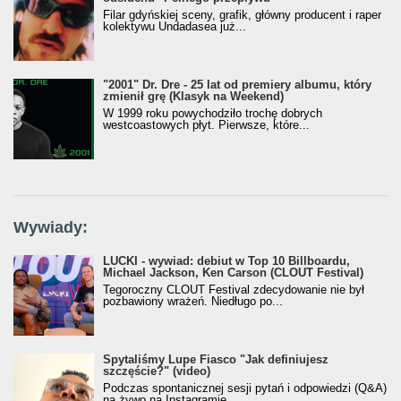
Filar gdyńskiej sceny, grafik, główny producent i raper
kolektywu Undadasea już...
"2001" Dr. Dre - 25 lat od premiery albumu, który
zmienił grę (Klasyk na Weekend)
W 1999 roku powychodziło trochę dobrych
westcoastowych płyt. Pierwsze, które...
Wywiady:
LUCKI - wywiad: debiut w Top 10 Billboardu,
Michael Jackson, Ken Carson (CLOUT Festival)
Tegoroczny CLOUT Festival zdecydowanie nie był
pozbawiony wrażeń. Niedługo po...
Spytaliśmy Lupe Fiasco "Jak definiujesz
szczęście?" (video)
Podczas spontanicznej sesji pytań i odpowiedzi (Q&A)
na żywo na Instagramie...