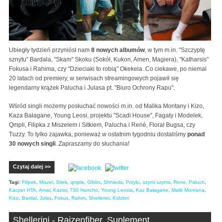
Ubiegły tydzień przyniósł nam
8 nowych albumów
, w tym m.in. "Szczyptę
sznytu" Bardala, "Skam" Skoku (Sokół, Kukon, Amen, Magiera), "Katharsis"
Fokusa i Rahima, czy "Dzieciaki to robią" Okekela. Co ciekawe, po niemal
20 latach od premiery, w serwisach streamingowych pojawił się
legendarny krążek Palucha i Julasa pt. "Biuro Ochrony Rapu".
Wśród singli możemy posłuchać nowości m.in. od Malika Montany i Kizo,
Kaza Bałagane, Young Leosi, projektu "Scadi House", Fagaty i Modelek,
Qmpli, Filipka z Miszelem i Sitkiem, Palucha i René, Floral Bugsa, czy
Tuzzy. To tylko zajawka, ponieważ w ostatnim tygodniu dostaliśmy
ponad
30 nowych singli
. Zapraszamy do słuchania!
Czytaj dalej >>
Tagi:
Filipek
,
Miszel
,
Sitek
,
qmple
,
Gibbs
,
Shhieda
,
Przyłu
,
szymi szyms
,
Rene
,
Paluch
,
Kacper HTA
,
Amar
,
Kazior
,
730 Huncho
,
Young Leosia
,
Kaz Bałagane
,
Malik Montana
,
Kizo
,
Bardal
,
Julas
,
Fokus
,
Rahim
,
Shellerini
,
Kidzlori
Shellerini - Rajzenfiber. Suplement