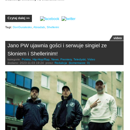
Czytaj dalej >>
Tagi:
DonGuralesko
,
Abradab
,
Shellerini
video
Jano PW ujawnia gości i serwuje singiel ze
Słoniem i Shellerinim!
kategorie:
Polska
,
Hip-Hop/Rap
,
News
,
Premiery
,
Teledyski
,
Video
dodano:
2023-11-03 19:24
przez:
Redakcja
(komentarze: 0)