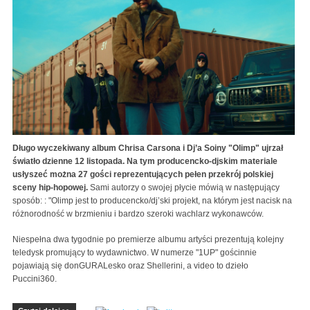
Długo wyczekiwany album Chrisa Carsona i Dj’a Soiny "Olimp" ujrzał
światło dzienne 12 listopada. Na tym producencko-djskim materiale
usłyszeć można 27 gości reprezentujących pełen przekrój polskiej
sceny hip-hopowej.
Sami autorzy o swojej płycie mówią w następujący
sposób: : "Olimp jest to producencko/dj’ski projekt, na którym jest nacisk na
różnorodność w brzmieniu i bardzo szeroki wachlarz wykonawców.
Niespełna dwa tygodnie po premierze albumu artyści prezentują kolejny
teledysk promujący to wydawnictwo. W numerze "1UP" gościnnie
pojawiają się donGURALesko oraz Shellerini, a video to dzieło
Puccini360.