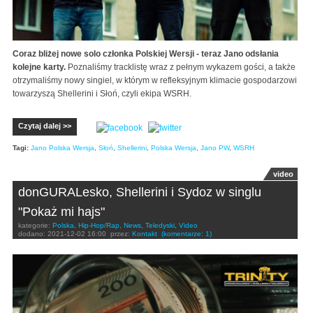
Coraz bliżej nowe solo członka Polskiej Wersji - teraz Jano odsłania
kolejne karty.
Poznaliśmy tracklistę wraz z pełnym wykazem gości, a także
otrzymaliśmy nowy singiel, w którym w refleksyjnym klimacie gospodarzowi
towarzyszą Shellerini i Słoń, czyli ekipa WSRH.
Czytaj dalej >>
Tagi:
Jano Polska Wersja
,
Słoń
,
Shellerini
,
Polska Wersja
,
Jano PW
,
WSRH
video
donGURALesko, Shellerini i Sydoz w singlu
"Pokaż mi hajs"
kategorie:
Polska
,
Hip-Hop/Rap
,
News
,
Teledyski
,
Video
dodano:
2021-12-02 16:00
przez:
Kontakt
(komentarze: 1)