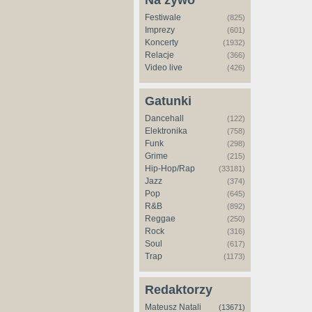
Na żywo
Festiwale
(825)
Imprezy
(601)
Koncerty
(1932)
Relacje
(366)
Video live
(426)
Gatunki
Dancehall
(122)
Elektronika
(758)
Funk
(298)
Grime
(215)
Hip-Hop/Rap
(33181)
Jazz
(374)
Pop
(645)
R&B
(892)
Reggae
(250)
Rock
(316)
Soul
(617)
Trap
(1173)
Redaktorzy
Mateusz Natali
(13671)