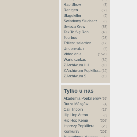
Rap Show
(3)
Rentgen
(53)
Stagekiller
(2)
Świadomy Słuchacz
(6)
Świeża Krew
(55)
Tak To Się Robi
(43)
Tourbus
(28)
Trillest. selection
(17)
Underwatch
(4)
Video dnia
(1520)
Warto czekać
(32)
Z Archiwum HH
(10)
Z Archiwum Popkillera
(12)
Z Archiwum S
(13)
Tylko u nas
Akademia Popkillerów
(65)
Burza Mózgów
(4)
Cali Trippin
(17)
Hip Hop Arena
(8)
Hip Hop Kemp
(308)
Imprezy Popkillera
(29)
Konkursy
(201)