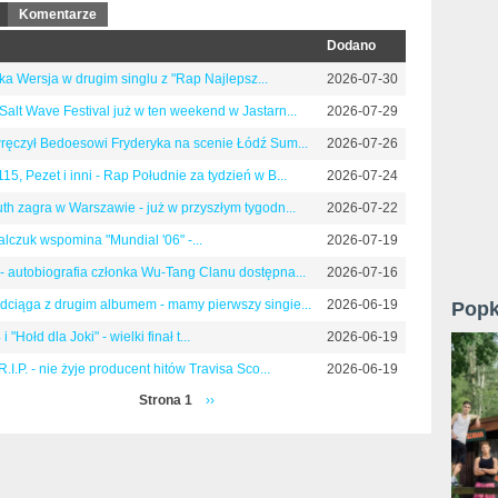
(aktywna karta)
Komentarze
Dodano
ka Wersja w drugim singlu z "Rap Najlepsz...
2026-07-30
Salt Wave Festival już w ten weekend w Jastarn...
2026-07-29
wręczył Bedoesowi Fryderyka na scenie Łódź Sum...
2026-07-26
5, Pezet i inni - Rap Południe za tydzień w B...
2026-07-24
uth zagra w Warszawie - już w przyszłym tygodn...
2026-07-22
lczuk wspomina "Mundial '06" -...
2026-07-19
 autobiografia członka Wu-Tang Clanu dostępna...
2026-07-16
dciąga z drugim albumem - mamy pierwszy singie...
2026-06-19
Popk
i "Hołd dla Joki" - wielki finał t...
2026-06-19
R.I.P. - nie żyje producent hitów Travisa Sco...
2026-06-19
Strona 1
››