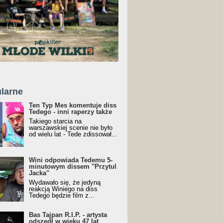
larne
Ten Typ Mes komentuje diss
Tedego - inni raperzy także
Takiego starcia na
warszawskiej scenie nie było
od wielu lat - Tede zdissował...
Wini odpowiada Tedemu 5-
minutowym dissem "Przytul
Jacka"
Wydawało się, że jedyną
reakcją Winiego na diss
Tedego będzie film z...
Bas Tajpan R.I.P. - artysta
odszedł w wieku 47 lat