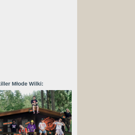
iller Młode Wilki: