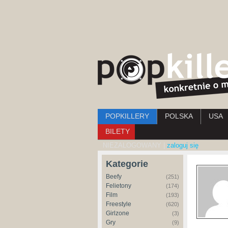
Menu główne
POPKILLERY
POLSKA
USA
BILETY
NIEZALOGOWANY |
zaloguj się
Kategorie
Beefy
(251)
Felietony
(174)
Film
(193)
Freestyle
(620)
Girlzone
(3)
Gry
(9)