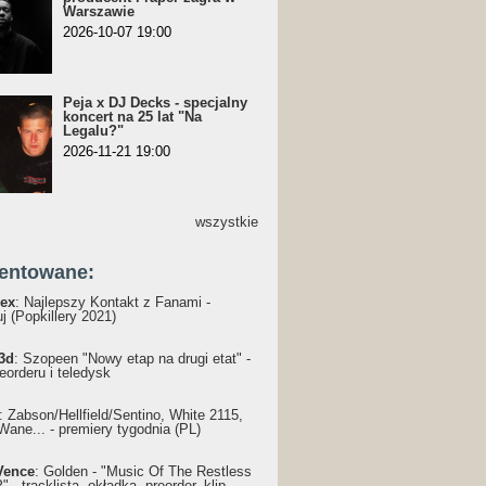
Warszawie
2026-10-07 19:00
Peja x DJ Decks - specjalny
koncert na 25 lat "Na
Legalu?"
2026-11-21 19:00
wszystkie
entowane:
ex
: Najlepszy Kontakt z Fanami -
j (Popkillery 2021)
3d
: Szopeen "Nowy etap na drugi etat" -
reorderu i teledysk
: Żabson/Hellfield/Sentino, White 2115,
Wane... - premiery tygodnia (PL)
Vence
: Golden - "Music Of The Restless
 - tracklista, okładka, preorder, klip