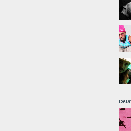
Osta
Żyt 