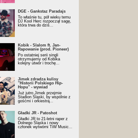
URALesko z nagrodą za
DGE - Gankstaz Paradajs
yczny/Trueschoolowy
To właśnie tu, pół wieku temu
m Roku (Popkillery 2023)
DJ Kool Herc rozpoczął sagę,
która trwa do dziś...
 - Slalom ft. Jan-
Kobik - Slalom ft. Jan-
wanie (prod. Pioneer)
Rapowanie (prod. Pioneer)
cial Music Visualiser]
Po ostatniej serii singli
otrzymujemy od Kobika
kolejny utwór i trochę...
k zdradza kulisy "Historii
Jimek zdradza kulisy
kiego Hip-Hopu" - wywiad
"Historii Polskiego Hip-
Hopu" - wywiad
Już jutro Jimek przejmie
Stadion Śląski, by wspólnie z
gośćmi i orkiestrą...
ki JR - Patoshot
Gładki JR - Patoshot
Gładki JR to 21-letni raper z
Dolnego Śląska i nowy
członek wytwórni TiW Music...