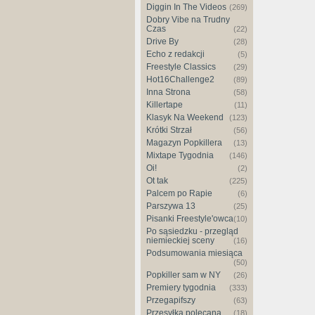
Diggin In The Videos
(269)
Dobry Vibe na Trudny
Czas
(22)
Drive By
(28)
Echo z redakcji
(5)
Freestyle Classics
(29)
Hot16Challenge2
(89)
Inna Strona
(58)
Killertape
(11)
Klasyk Na Weekend
(123)
Krótki Strzał
(56)
Magazyn Popkillera
(13)
Mixtape Tygodnia
(146)
Oi!
(2)
Ot tak
(225)
Palcem po Rapie
(6)
Parszywa 13
(25)
Pisanki Freestyle'owca
(10)
Po sąsiedzku - przegląd
niemieckiej sceny
(16)
Podsumowania miesiąca
(50)
Popkiller sam w NY
(26)
Premiery tygodnia
(333)
Przegapifszy
(63)
Przesyłka polecana
(18)