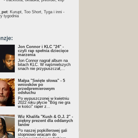
_pet
: Kurupt, Too Short, Tyga i inni -
ry tygodnia
nzje:
Jon Connor i KLC "24" -
czyli rap spełnia dziecięce
marzenia
Jon Connor nagrał album na
bitach KLC. W najśmielszych
snach nie przypuszczał,...
Małpa "Święte słowa" - 5
wniosków po
przedpremierowym
odsłuchu
Po wypuszczonej w kwietniu
2022 roku płycie "Bóg nie gra
w kości" raper z...
Wiz Khalifa "Kush & O.J. 2" -
piękny prezent dla oddanych
fanów
Po naszej popkillerowej gali
stopniowo wracam do