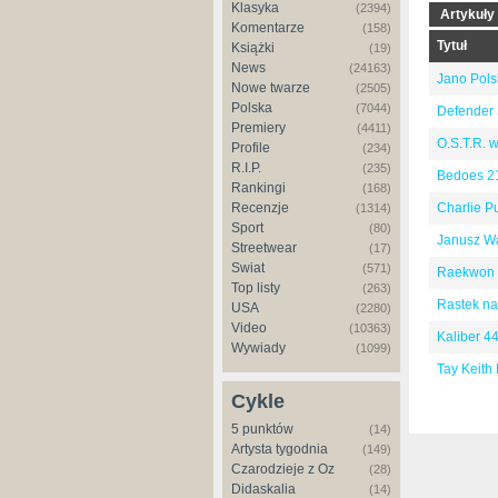
Klasyka
(2394)
Artykuły
Komentarze
(158)
Tytuł
Książki
(19)
News
(24163)
Jano Pols
Nowe twarze
(2505)
Polska
(7044)
Defender 
Premiery
(4411)
O.S.T.R. 
Profile
(234)
R.I.P.
(235)
Bedoes 211
Rankingi
(168)
Recenzje
Charlie P
(1314)
Sport
(80)
Janusz Wa
Streetwear
(17)
Świat
(571)
Raekwon -
Top listy
(263)
Rastek na
USA
(2280)
Video
(10363)
Kaliber 44 
Wywiady
(1099)
Tay Keith 
Cykle
5 punktów
(14)
Artysta tygodnia
(149)
Czarodzieje z Oz
(28)
Didaskalia
(14)