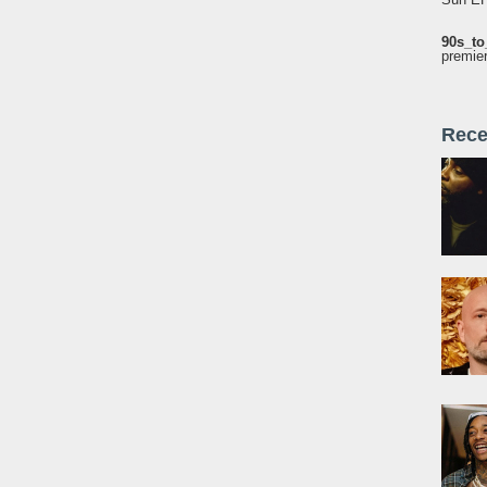
90s_to
premie
Rece