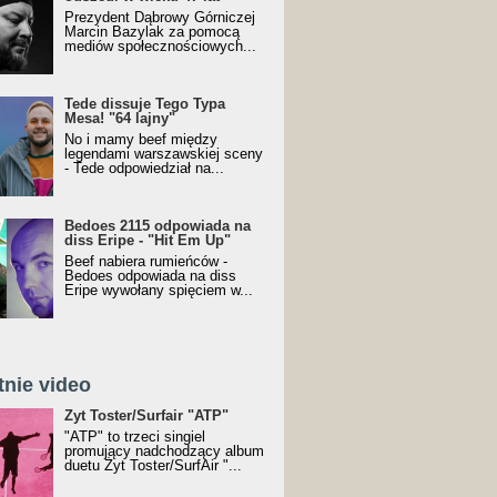
Prezydent Dąbrowy Górniczej
Marcin Bazylak za pomocą
mediów społecznościowych...
Tede dissuje Tego Typa
Mesa! "64 lajny"
No i mamy beef między
legendami warszawskiej sceny
- Tede odpowiedział na...
Bedoes 2115 odpowiada na
diss Eripe - "Hit Em Up"
Beef nabiera rumieńców -
Bedoes odpowiada na diss
Eripe wywołany spięciem w...
tnie video
Toster/SurfAir - ATP VIDEO
Żyt Toster/Surfair "ATP"
"ATP" to trzeci singiel
promujący nadchodzący album
duetu Żyt Toster/SurfAir "...