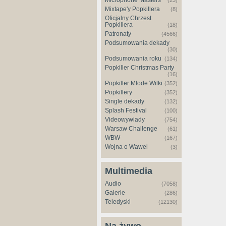
Microphone Masters
(23)
Mixtape'y Popkillera
(8)
Oficjalny Chrzest
Popkillera
(18)
Patronaty
(4566)
Podsumowania dekady
(30)
Podsumowania roku
(134)
Popkiller Christmas Party
(16)
Popkiller Młode Wilki
(352)
Popkillery
(352)
Single dekady
(132)
Splash Festival
(100)
Videowywiady
(754)
Warsaw Challenge
(61)
WBW
(167)
Wojna o Wawel
(3)
Multimedia
Audio
(7058)
Galerie
(286)
Teledyski
(12130)