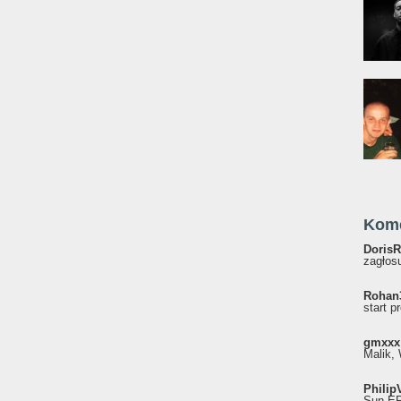
Kom
DorisR
zagłosu
Rohan
start p
gmxxx
Malik, 
Philip
Sun EP"