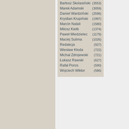
Bartosz Skolasiński
(3553)
Marek Adamski
(3059)
Daniel Wardziński
(2596)
Krystian Krupiński
(1997)
Marcin Natali
(1580)
Miłosz Kiełb
(1374)
Paweł Miedzielec
(1179)
Maciej Sulima
(1026)
Redakcja
(927)
Wiesław Kłoda
(722)
Michał Zdrojewski
(721)
Łukasz Rawski
(627)
Rafał Poros
(590)
Wojciech Wiktor
(586)