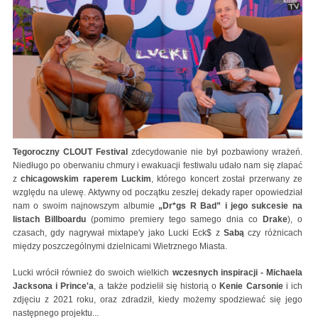
Tegoroczny CLOUT Festival
zdecydowanie nie był pozbawiony wrażeń.
Niedługo po oberwaniu chmury i ewakuacji festiwalu udało nam się złapać
z
chicagowskim raperem Luckim
, którego koncert został przerwany ze
względu na ulewę. Aktywny od początku zeszłej dekady raper opowiedział
nam o swoim najnowszym albumie
„Dr*gs R Bad” i jego sukcesie na
listach Billboardu
(pomimo premiery tego samego dnia co
Drake
), o
czasach, gdy nagrywał mixtape'y jako Lucki Eck$ z
Sabą
czy różnicach
między poszczególnymi dzielnicami Wietrznego Miasta.
Lucki wrócił również do swoich wielkich
wczesnych inspiracji - Michaela
Jacksona i Prince'a
, a także podzielił się historią o
Kenie Carsonie
i ich
zdjęciu z 2021 roku, oraz zdradził, kiedy możemy spodziewać się jego
następnego projektu...