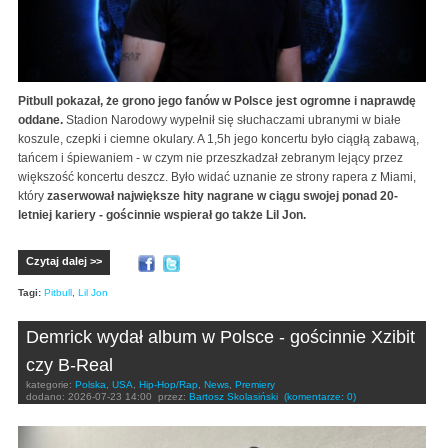
Pitbull pokazał, że grono jego fanów w Polsce jest ogromne i naprawdę
oddane.
Stadion Narodowy wypełnił się słuchaczami ubranymi w białe
koszule, czepki i ciemne okulary. A 1,5h jego koncertu było ciągłą zabawą,
tańcem i śpiewaniem - w czym nie przeszkadzał zebranym lejący przez
większość koncertu deszcz. Było widać uznanie ze strony rapera z Miami,
który
zaserwował największe hity nagrane w ciągu swojej ponad 20-
letniej kariery - gościnnie wspierał go także Lil Jon.
Czytaj dalej >>
Tagi:
Pitbull
,
Lil Jon
Demrick wydał album w Polsce - gościnnie Xzibit
czy B-Real
kategorie:
Polska
,
USA
,
Hip-Hop/Rap
,
News
,
Premiery
dodano:
2026-07-23 14:00
przez:
Bartosz Skolasiński
(komentarze: 0)