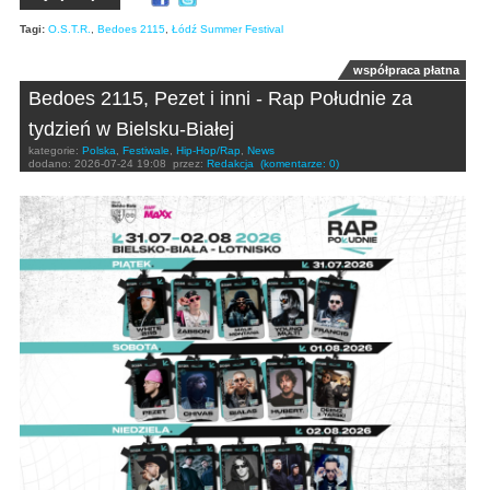
Tagi:
O.S.T.R.
,
Bedoes 2115
,
Łódź Summer Festival
współpraca płatna
Bedoes 2115, Pezet i inni - Rap Południe za
tydzień w Bielsku-Białej
kategorie:
Polska
,
Festiwale
,
Hip-Hop/Rap
,
News
dodano:
2026-07-24 19:08
przez:
Redakcja
(komentarze: 0)