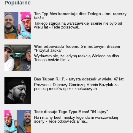
Popularne
Ten Typ Mes komentuje diss Tedego - inni raperzy
także
Takiego starcia na warszawskiej scenie nie było od
wielu lat - Tede zdissował...
Wini odpowiada Tedemu 5-minutowym dissem
"Przytul Jacka"
Wydawało się, że jedyną reakcją Winiego na diss
Tedego będzie film z...
Bas Tajpan R.I.P. - artysta odszedł w wieku 47 lat
Prezydent Dąbrowy Górniczej Marcin Bazylak za
pomocą mediów społecznościowych...
Tede dissuje Tego Typa Mesa! "64 lajny"
No i mamy beef między legendami warszawskiej
sceny - Tede odpowiedział na...