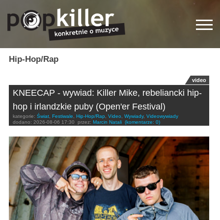
Hip-Hop/Rap
video
KNEECAP - wywiad: Killer Mike, rebeliancki hip-
hop i irlandzkie puby (Open'er Festival)
kategorie:
Świat
,
Festiwale
,
Hip-Hop/Rap
,
Video
,
Wywiady
,
Videowywiady
dodano:
2026-08-06 17:30
przez:
Marcin Natali
(komentarze: 0)