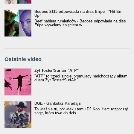
Bedoes 2115 odpowiada na diss Eripe - "Hit Em
Up"
Beef nabiera rumieńców - Bedoes odpowiada na diss
Eripe wywołany spięciem w...
Ostatnie video
Żyt Toster/SurfAir - ATP VIDEO
Żyt Toster/Surfair "ATP"
"ATP" to trzeci singiel promujący nadchodzący album
duetu Żyt Toster/SurfAir "...
donGURALesko z nagrodą za
DGE - Gankstaz Paradajs
Klasyczny/Trueschoolowy Album Roku
To właśnie tu, pół wieku temu DJ Kool Herc rozpoczął
(Popkillery 2023)
sagę, która trwa do dziś...