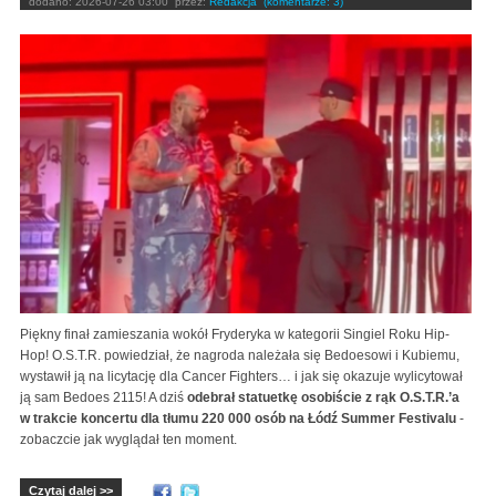
dodano:
2026-07-26 03:00
przez:
Redakcja
(komentarze: 3)
Piękny finał zamieszania wokół Fryderyka w kategorii Singiel Roku Hip-
Hop! O.S.T.R. powiedział, że nagroda należała się Bedoesowi i Kubiemu,
wystawił ją na licytację dla Cancer Fighters… i jak się okazuje wylicytował
ją sam Bedoes 2115! A dziś
odebrał statuetkę osobiście z rąk O.S.T.R.’a
w trakcie koncertu dla tłumu 220 000 osób na Łódź Summer Festivalu
-
zobaczcie jak wyglądał ten moment.
Czytaj dalej >>