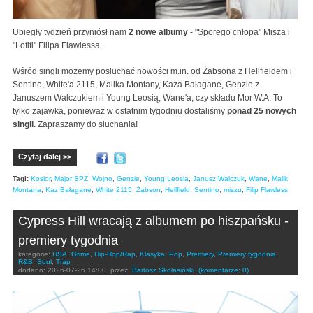
Ubiegły tydzień przyniósł nam
2 nowe albumy
- "Sporego chłopa" Misza i
"Lofifi" Filipa Flawlessa.
Wśród singli możemy posłuchać nowości m.in. od Żabsona z Hellfieldem i
Sentino, White'a 2115, Malika Montany, Kaza Bałagane, Genzie z
Januszem Walczukiem i Young Leosią, Wane'a, czy składu Mor W.A. To
tylko zajawka, ponieważ w ostatnim tygodniu dostaliśmy
ponad 25 nowych
singli
. Zapraszamy do słuchania!
Czytaj dalej >>
Tagi:
Kosior
,
Major SPZ
,
Wojno
,
Genzie
,
Young Leosia
,
Janusz Walczuk
,
Wane
,
Malik
Montana
,
Kaz Bałagane
,
White 2115
,
Żabson
,
Hellfield
,
Sentino
,
miszu
,
Filip Flawless
Cypress Hill wracają z albumem po hiszpańsku -
premiery tygodnia
kategorie:
USA
,
Grime
,
Hip-Hop/Rap
,
Klasyka
,
Pop
,
Premiery
,
Premiery tygodnia
,
R&B
,
Soul
,
Trap
dodano:
2026-07-26 14:00
przez:
Bartosz Skolasiński
(komentarze: 0)