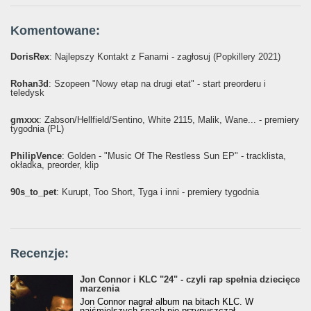
Komentowane:
DorisRex
: Najlepszy Kontakt z Fanami - zagłosuj (Popkillery 2021)
Rohan3d
: Szopeen "Nowy etap na drugi etat" - start preorderu i
teledysk
gmxxx
: Żabson/Hellfield/Sentino, White 2115, Malik, Wane... - premiery
tygodnia (PL)
PhilipVence
: Golden - "Music Of The Restless Sun EP" - tracklista,
okładka, preorder, klip
90s_to_pet
: Kurupt, Too Short, Tyga i inni - premiery tygodnia
Recenzje:
Jon Connor i KLC "24" - czyli rap spełnia dziecięce
marzenia
Jon Connor nagrał album na bitach KLC. W
najśmielszych snach nie przypuszczał,...