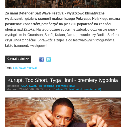
Za nami Defender Salt Wave Festival - wyjątkowo klimatyczne
wydarzenie, gdzie w scenerii malowniczego Półwyspu Helskiego można
posłuchać koncertów, potańczyć na piasku i popatrzeć na zachód
słońca nad Zatoką.
Na tegorocznej edycji nie zabrakło oczywiście rapu -
wystąpili m.in. Grandson, Sokół, Kukon, Jan-rapowanie czy Budka Surfera
czyli Unda z gośćmi. Sprawdźcie zdjęcia od festiwalowych fotografów a
także fragmenty występów!
Czytaj dalej >>
Tagi:
Salt Wave Festival
Kurupt, Too Short, Tyga i inni - premiery tygodnia
kategorie:
USA
,
Świat
,
Hip-Hop/Rap
,
Premiery
,
R&B
dodano:
2026-08-02 16:35
przez:
Bartosz Skolasiński
(komentarze: 0)