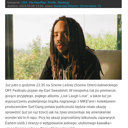
kategorie:
USA
,
Hip-Hop/Rap
,
Profile
,
Rankingi
dodano:
2026-08-06 13:00
przez:
Bartłomiej Woynicz
(komentarze: 0)
Już jutro o godzinie 22:35 na Scenie Leśnej (Scenie Orlen) katowickiego
OFF Festivalu pojawi się Earl Sweatshirt. W niespełna rok po premierze,
gorąco przyjętego, piątego albumu „Live Laugh Love”, a także tuż po
wypuszczeniu podwójnego krążka nagranego z MIKE'iem i kolektywem
producenckim Surf Gang polska publiczność będzie miała okazję
sprawdzić (już po raz trzeci) jak na żywo prezentuje się amerykański
wonder kid lo-fi rapu. Przy tej okazji poprosiliśmy kilkunastu zajaranych
Earlem osób z branży o wytypowanie jednego, ulubionego kawałka i