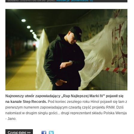
dodano:
2026-07-30 09:00
przez:
Redakcja
(komentarze: 0)
Najnowszy utwór zapowiadający „Rap Najlepszej Marki IV” pojawił się
na kanale Step Records.
Pod koniec zeszłego roku Hinol pojawił się tam z
pierwszym numerem zapowiadającym czwartą część projektu RNM. Dziś
natomiast w drugim singlu gości... drugi reprezentant składu Polska Wersja
- Jano.
Czytaj dalej >>