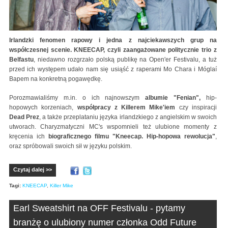
Irlandzki fenomen rapowy i jedna z najciekawszych grup na
współczesnej scenie. KNEECAP, czyli zaangażowane politycznie trio z
Belfastu
, niedawno rozgrzało polską publikę na Open'er Festivalu, a tuż
przed ich występem udało nam się usiąść z raperami Mo Chara i Móglaí
Bapem na konkretną pogawędkę.
Porozmawialiśmy m.in. o ich najnowszym
albumie "Fenian",
hip-
hopowych korzeniach,
współpracy z Killerem Mike'iem
czy inspiracji
Dead Prez
, a także przeplataniu języka irlandzkiego z angielskim w swoich
utworach. Charyzmatyczni MC's wspomnieli też ulubione momenty z
kręcenia ich
biograficznego filmu "Kneecap. Hip-hopowa rewolucja"
,
oraz spróbowali swoich sił w języku polskim.
Czytaj dalej >>
Tagi:
KNEECAP
,
Killer Mike
Earl Sweatshirt na OFF Festivalu - pytamy
branżę o ulubiony numer członka Odd Future