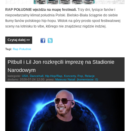
RAP POŁUDNIE wjeżdża na mapę festiwali.
Trzy dni, tysiące fanów i
niepowtarzalny klimat południa Polski. Bielsko-Biała ściągnie do siebie
tłumy fanów polskiego hip-hopu. Widok na góry prosto spod festiwalowej
sceny na lotnisku to vibe, którego nie znajdziesz nigdzie indziej.
Czytaj dalej >>
Tagi:
Rap Południe
Pitbull i Lil Jon rozkręcili imprezę na Stadionie
Narodowym
kategorie:
USA
,
Dancehall
,
Hip-Hop/Rap
,
Koncerty
,
Pop
,
Relacje
dodano:
2026-07-24 12:00
przez:
Mateusz Natali
(komentarze: 0)