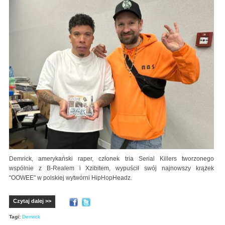
Demrick, amerykański raper, członek tria Serial Killers tworzonego
wspólnie z B-Realem i Xzibitem, wypuścił swój najnowszy krążek
"OOWEE" w polskiej wytwórni HipHopHeadz.
Czytaj dalej >>
Tagi:
Demrick