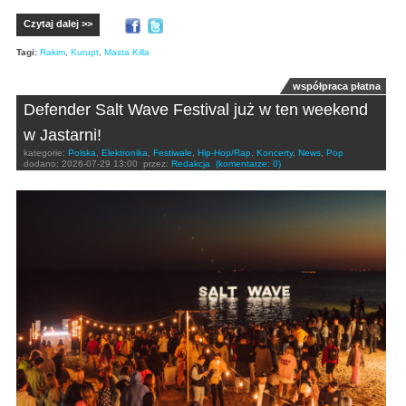
Czytaj dalej >>
Tagi:
Rakim
,
Kurupt
,
Masta Killa
współpraca płatna
Defender Salt Wave Festival już w ten weekend
w Jastarni!
kategorie:
Polska
,
Elektronika
,
Festiwale
,
Hip-Hop/Rap
,
Koncerty
,
News
,
Pop
dodano:
2026-07-29 13:00
przez:
Redakcja
(komentarze: 0)