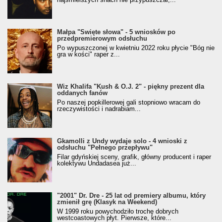
Małpa "Święte słowa" - 5 wniosków po
przedpremierowym odsłuchu
Po wypuszczonej w kwietniu 2022 roku płycie "Bóg nie
gra w kości" raper z...
Wiz Khalifa "Kush & O.J. 2" - piękny prezent dla
oddanych fanów
Po naszej popkillerowej gali stopniowo wracam do
rzeczywistości i nadrabiam...
Gkamolli z Undy wydaje solo - 4 wnioski z
odsłuchu "Pełnego przepływu"
Filar gdyńskiej sceny, grafik, główny producent i raper
kolektywu Undadasea już...
"2001" Dr. Dre - 25 lat od premiery albumu, który
zmienił grę (Klasyk na Weekend)
W 1999 roku powychodziło trochę dobrych
westcoastowych płyt. Pierwsze, które...