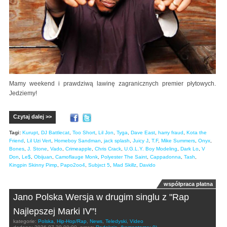
Mamy weekend i prawdziwą lawinę zagranicznych premier płytowych.
Jedziemy!
Czytaj dalej >>
Tagi:
Kurupt
,
DJ Battlecat
,
Too Short
,
Lil Jon
,
Tyga
,
Dave East
,
harry fraud
,
Kota the
Friend
,
Lil Uzi Vert
,
Homeboy Sandman
,
jack splash
,
Juicy J
,
T.F
,
Mike Summers
,
Onyx
,
Bones
,
J. Stone
,
Vado
,
Crimeapple
,
Chris Crack
,
U.G.L.Y. Boy Modeling
,
Dark Lo
,
V
Don
,
Le$
,
Obijuan
,
Camoflauge Monk
,
Polyester The Saint
,
Cappadonna
,
Tash
,
Kingpin Skinny Pimp
,
Papo2oo4
,
Subjxct 5
,
Mad Skillz
,
Davido
współpraca płatna
Jano Polska Wersja w drugim singlu z "Rap
Najlepszej Marki IV"!
kategorie:
Polska
,
Hip-Hop/Rap
,
News
,
Teledyski
,
Video