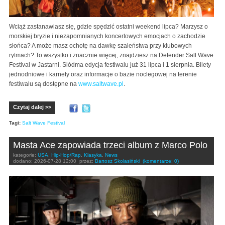
Wciąż zastanawiasz się, gdzie spędzić ostatni weekend lipca? Marzysz o
morskiej bryzie i niezapomnianych koncertowych emocjach o zachodzie
słońca? A może masz ochotę na dawkę szaleństwa przy klubowych
rytmach? To wszystko i znacznie więcej, znajdziesz na Defender Salt Wave
Festival w Jastarni. Siódma edycja festiwalu już 31 lipca i 1 sierpnia. Bilety
jednodniowe i karnety oraz informacje o bazie noclegowej na terenie
festiwalu są dostępne na
www.saltwave.pl
.
Czytaj dalej >>
Tagi:
Salt Wave Festival
Masta Ace zapowiada trzeci album z Marco Polo
kategorie:
USA
,
Hip-Hop/Rap
,
Klasyka
,
News
dodano:
2026-07-28 12:00
przez:
Bartosz Skolasiński
(komentarze: 0)