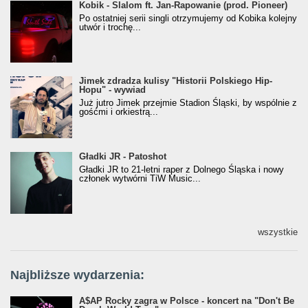
Kobik - Slalom ft. Jan-Rapowanie (prod. Pioneer)
Kobik - Slalom ft. Jan-Rapowanie (prod. Pioneer)
[Official Music Visualiser]
Po ostatniej serii singli otrzymujemy od Kobika kolejny
utwór i trochę...
Jimek zdradza kulisy "Historii Polskiego Hip-
Jimek zdradza kulisy "Historii Polskiego Hip-
Hopu" - wywiad
Hopu" - wywiad
Już jutro Jimek przejmie Stadion Śląski, by wspólnie z
gośćmi i orkiestrą...
Gładki JR - Patoshot
Gładki JR - Patoshot
Gładki JR to 21-letni raper z Dolnego Śląska i nowy
członek wytwórni TiW Music...
wszystkie
Najbliższe wydarzenia:
A$AP Rocky zagra w Polsce - koncert na "Don't Be