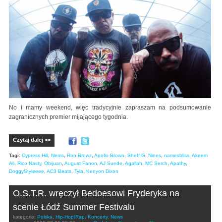
No i mamy weekend, więc tradycyjnie zapraszam na podsumowanie
zagranicznych premier mijającego tygodnia.
Czytaj dalej >>
Tagi:
Cypress Hill
,
Nems
,
Ron Browz
,
Apollo Brown
,
Sheff G
,
Nines
,
namesbliss
,
Akeem
Ali
,
Rico Nasty
,
Obijuan
,
August Fanon
,
AJ Suede
,
Agallah
,
MC Serch
,
Apathy
,
DoggyStyleeee
,
AC3 Beats
,
Tyla
,
Kenyon Dixon
O.S.T.R. wręczył Bedoesowi Fryderyka na
scenie Łódź Summer Festivalu
kategorie:
Polska
,
Hip-Hop/Rap
,
Koncerty
,
News