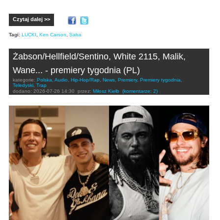
Czytaj dalej >>
Tagi:
LUCKI
,
Ken Carson
,
Saba
Żabson/Hellfield/Sentino, White 2115, Malik,
Wane... - premiery tygodnia (PL)
kategorie:
Polska
,
Audio
,
Hip-Hop/Rap
,
News
,
Premiery
,
Premiery tygodnia
,
Teledyski
,
Trap
dodano:
2026-07-26 14:30
przez:
Miłosz Kiełb
(komentarze: 2)