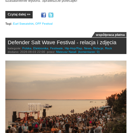
uzasadnienie wyboru. Sprawdźcie polecajki!
Czytaj dalej >>
Tagi:
Earl Sweatshirt
,
OFF Festival
współpraca płatna
Defender Salt Wave Festival - relacja i zdjęcia
kategorie:
Polska
,
Elektronika
,
Festiwale
,
Hip-Hop/Rap
,
News
,
Relacje
,
Rock
dodano:
2026-08-03 22:00
przez:
Mateusz Natali
(komentarze: 0)