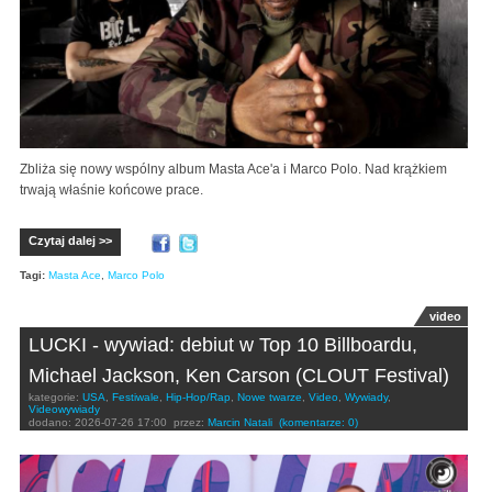
Zbliża się nowy wspólny album Masta Ace'a i Marco Polo. Nad krążkiem
trwają właśnie końcowe prace.
Czytaj dalej >>
Tagi:
Masta Ace
,
Marco Polo
video
LUCKI - wywiad: debiut w Top 10 Billboardu,
Michael Jackson, Ken Carson (CLOUT Festival)
kategorie:
USA
,
Festiwale
,
Hip-Hop/Rap
,
Nowe twarze
,
Video
,
Wywiady
,
Videowywiady
dodano:
2026-07-26 17:00
przez:
Marcin Natali
(komentarze: 0)