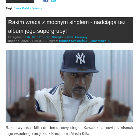
Tagi:
Jano Polska Wersja
Rakim wraca z mocnym singlem - nadciąga też
album jego supergrupy!
kategorie:
USA
,
Hip-Hop/Rap
,
Klasyka
,
News
,
Premiery
dodano:
2026-07-30 07:00
przez:
Bartosz Skolasiński
(komentarze: 0)
Rakim wypuścił kilka dni temu nowy singiel. Kawałek stanowi przedsmak
jego wspólnego projektu z Kuruptem i Masta Killa.