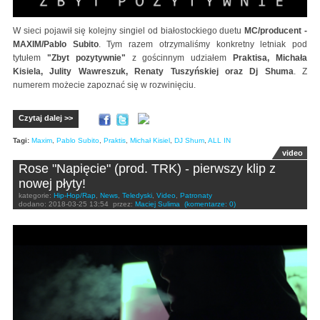
W sieci pojawił się kolejny singiel od białostockiego duetu
MC/producent -
MAXIM/Pablo Subito
. Tym razem otrzymaliśmy konkretny letniak pod
tytułem
"Zbyt pozytywnie"
z gościnnym udziałem
Praktisa, Michała
Kisiela, Julity Wawreszuk, Renaty Tuszyńskiej oraz Dj Shuma
. Z
numerem możecie zapoznać się w rozwinięciu.
Czytaj dalej >>
Tagi:
Maxim
,
Pablo Subito
,
Praktis
,
Michał Kisiel
,
DJ Shum
,
ALL IN
video
Rose "Napięcie" (prod. TRK) - pierwszy klip z
nowej płyty!
kategorie:
Hip-Hop/Rap
,
News
,
Teledyski
,
Video
,
Patronaty
dodano:
2018-03-25 13:54
przez:
Maciej Sulima
(komentarze: 0)