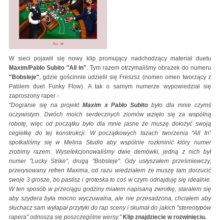
W sieci pojawił się nowy klip promujący nadchodzący materiał duetu
Maxim/Pablo Subito "All In"
. Tym razem otrzymaliśmy obrazek do numeru
"Bobsleje"
, gdzie gościnnie udzielił się Freszsz (nomen omen tworzący z
Pablem duet Funky Flow). A tak o samym numerze wypowiedział się
zaproszony raper -
"Dogranie się na projekt
Maxim x Pablo Subito
było dla mnie czymś
oczywistym. Dwóch moich serdecznych ziomów wzięło się za wspólną
robotę, więc od początku było dla mnie jasne że muszę dołożyć swoją
cegiełkę do tej konstrukcji. W początkowych fazach tworzenia "All In"
spotkaliśmy się w Melina Studio aby wspólnie rozkminić który numer
zrobimy razem. Wyselekcjonowaliśmy dwie demówki, jedną z nich był
numer "Lucky Strike", drugą "Bobsleje". Gdy usłyszałem prześmiewczy,
przerysowany refren Maxima, od razu wiedziałem że muszę tam dorzucić
swoje 3 grosze, bo pastisz i groteska to coś w czym odnajduję się idealnie.
W ten sposób w przeciągu godziny miałem napisaną zwrotkę, starałem się
aby szydera była mocno wyczuwalna, ale nie przesadzona, chciałem aby
słuchacz sam wyłapał przytyki do rap sceny i skumał do jakich "stereotypów
rapera" odnoszą się poszczególne wersy."
Klip znajdziecie w rozwinięciu.