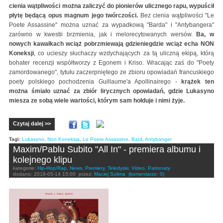
cienia wątpliwości można zaliczyć do pionierów ulicznego rapu, wypuścił
płytę będącą opus magnum jego twórczości.
Bez cienia wątpliwości "Le
Poete Assassine" można uznać za wypadkową "Barda" i "Antybangera"
zarówno w kwestii brzmienia, jak i melorecytowanych wersów.
Ba, w
nowych kawałkach wciąż pobrzmiewają gdzieniegdzie wciąż echa NON
Koneksji
, co ucieszy słuchaczy wzdychających za tą uliczną ekipą, którą
bohater recenzji współtworzy z Egonem i Kriso. Wracając zaś do "Poety
zamordowanego", tytułu zaczerpniętego ze zbioru opowiadań francuskiego
poety polskiego pochodzenia Guillaume'a Apollinairego -
krążek ten
można śmiało uznać za zbiór lirycznych opowiadań, gdzie Lukasyno
miesza ze sobą wiele wartości, którym sam hołduje i nimi żyje.
Czytaj dalej >>
Tagi:
Lukasyno
,
Non Koneksja
,
Le Poete Assassine
,
Bard
,
Antybanger
Maxim/Pablu Subito "All In" - premiera albumu i
kolejnego klipu
kategorie:
Hip-Hop/Rap
,
News
,
Premiery
,
Teledyski
,
Video
,
Patronaty
dodano:
2018-05-14 15:00
przez:
Maciej Sulima
(komentarze: 0)