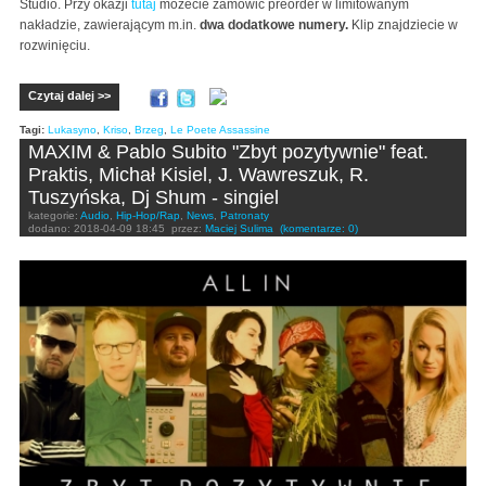
Studio. Przy okazji
tutaj
możecie zamówić preorder w limitowanym
nakładzie, zawierającym m.in.
dwa dodatkowe numery.
Klip znajdziecie w
rozwinięciu.
Czytaj dalej >>
Tagi:
Lukasyno
,
Kriso
,
Brzeg
,
Le Poete Assassine
MAXIM & Pablo Subito "Zbyt pozytywnie" feat.
Praktis, Michał Kisiel, J. Wawreszuk, R.
Tuszyńska, Dj Shum - singiel
kategorie:
Audio
,
Hip-Hop/Rap
,
News
,
Patronaty
dodano:
2018-04-09 18:45
przez:
Maciej Sulima
(komentarze: 0)