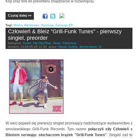
Klip oraz link do preorderu znajdziecie w rozwinięciu.
Czytaj dalej >>
Tagi:
Mroku
,
Wędrowiec
,
Fantazja
,
Fantazja EP
Człowień & Bleiz "Grill-Funk Tunes" - pierwszy
singiel, preorder
kategorie:
Audio
,
Hip-Hop/Rap
,
News
,
Patronaty
dodano:
2018-06-26 12:30
przez:
Maciej Sulima
(komentarze: 3)
W sieci pojawił się pierwszy singiel promujący nadchodzące wydawnictwo z
wrocławskiego Grill-Funk Records. Tym razem
połączyli siły Człowień z
Bleizem serwując słuchaczom krążek "Grill-Funk Tunes"
. Singiel zaś to