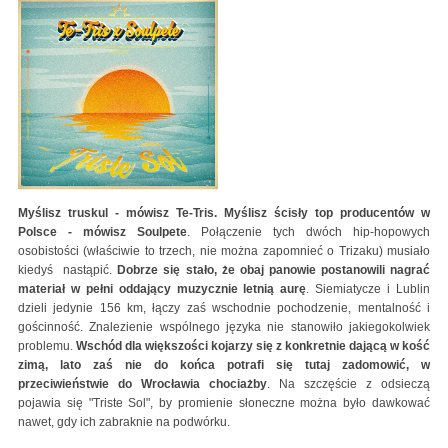
Myślisz truskul - mówisz Te-Tris. Myślisz ścisły top producentów w
Polsce - mówisz Soulpete
. Połączenie tych dwóch hip-hopowych
osobistości (właściwie to trzech, nie można zapomnieć o Trizaku) musiało
kiedyś nastąpić.
Dobrze się stało, że obaj panowie postanowili nagrać
materiał w pełni oddający muzycznie letnią aurę
. Siemiatycze i Lublin
dzieli jedynie 156 km, łączy zaś wschodnie pochodzenie, mentalność i
gościnność. Znalezienie wspólnego języka nie stanowiło jakiegokolwiek
problemu.
Wschód dla większości kojarzy się z konkretnie dającą w kość
zimą, lato zaś nie do końca potrafi się tutaj zadomowić, w
przeciwieństwie do Wrocławia chociażby
. Na szczęście z odsieczą
pojawia się "Triste Sol", by promienie słoneczne można było dawkować
nawet, gdy ich zabraknie na podwórku.