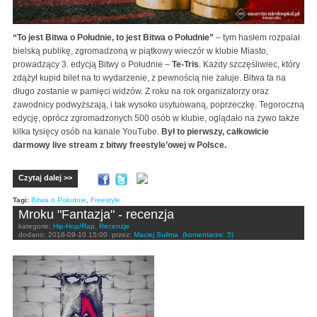
“To jest Bitwa o Południe, to jest Bitwa o Południe”
– tym hasłem rozpalał
bielską publikę, zgromadzoną w piątkowy wieczór w klubie Miasto,
prowadzący 3. edycją Bitwy o Południe –
Te-Tris
. Każdy szczęśliwiec, który
zdążył kupid bilet na to wydarzenie, z pewnością nie żałuje. Bitwa ta na
długo zostanie w pamięci widzów. Z roku na rok organizatorzy oraz
zawodnicy podwyższają, i tak wysoko usytuowaną, poprzeczkę. Tegoroczną
edycję, oprócz zgromadzonych 500 osób w klubie, oglądało na żywo także
kilka tysięcy osób na kanale YouTube.
Był to pierwszy, całkowicie
darmowy live stream z bitwy freestyle’owej w Polsce.
Czytaj dalej >>
Tagi:
Bitwa o Południe
,
Freestyle
Mroku "Fantazja" - recenzja
kategorie:
Hip-Hop/Rap
,
Recenzje
dodano:
2018-09-10 15:00
przez:
Maciej Sulima
(komentarze: 5)