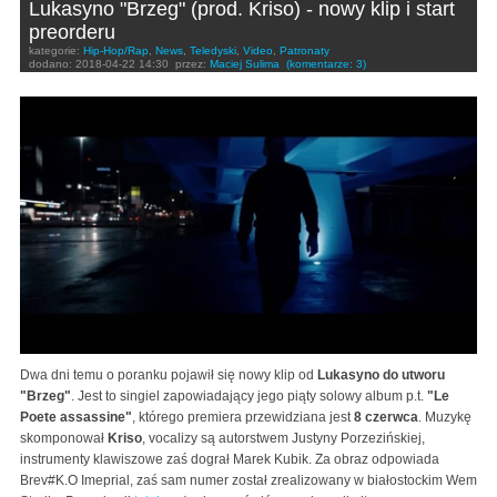
Lukasyno "Brzeg" (prod. Kriso) - nowy klip i start
preorderu
kategorie:
Hip-Hop/Rap
,
News
,
Teledyski
,
Video
,
Patronaty
dodano:
2018-04-22 14:30
przez:
Maciej Sulima
(komentarze: 3)
Dwa dni temu o poranku pojawił się nowy klip od
Lukasyno do utworu
"Brzeg"
. Jest to singiel zapowiadający jego piąty solowy album p.t.
"Le
Poete assassine"
, którego premiera przewidziana jest
8 czerwca
. Muzykę
skomponował
Kriso
, vocalizy są autorstwem Justyny Porzezińskiej,
instrumenty klawiszowe zaś dograł Marek Kubik. Za obraz odpowiada
Brev#K.O Imeprial, zaś sam numer został zrealizowany w białostockim Wem