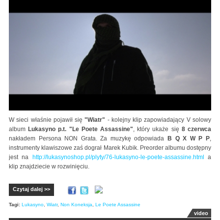
W sieci właśnie pojawił się
"Wiatr"
- kolejny klip zapowiadający V solowy
album
Lukasyno p.t. "Le Poete Assassine"
, który ukaże się
8 czerwca
nakładem Persona NON Grata. Za muzykę odpowiada
B Q X W P P
,
instrumenty klawiszowe zaś dograł Marek Kubik. Preorder albumu dostępny
jest na
http://lukasynoshop.pl/plyty/76-lukasyno-le-poete-assassine.html
a
klip znajdziecie w rozwinięciu.
Czytaj dalej >>
Tagi:
Lukasyno
,
Wiatr
,
Non Koneksja
,
Le Poete Assassine
video