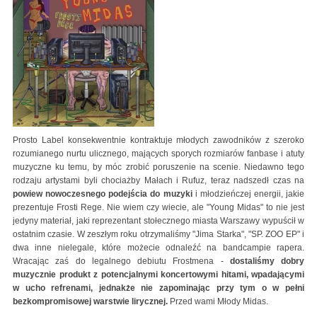
Prosto Label konsekwentnie kontraktuje młodych zawodników z szeroko
rozumianego nurtu ulicznego, mających sporych rozmiarów fanbase i atuty
muzyczne ku temu, by móc zrobić poruszenie na scenie. Niedawno tego
rodzaju artystami byli chociażby Małach i Rufuz, teraz nadszedł czas na
powiew nowoczesnego podejścia do muzyki
i młodzieńczej energii, jakie
prezentuje Frosti Rege. Nie wiem czy wiecie, ale "Young Midas" to nie jest
jedyny materiał, jaki reprezentant stołecznego miasta Warszawy wypuścił w
ostatnim czasie. W zeszłym roku otrzymaliśmy "Jima Starka", "SP. ZOO EP" i
dwa inne nielegale, które możecie odnaleźć na bandcampie rapera.
Wracając zaś do legalnego debiutu Frostmena -
dostaliśmy dobry
muzycznie produkt z potencjalnymi koncertowymi hitami, wpadającymi
w ucho refrenami, jednakże nie zapominając przy tym o w pełni
bezkompromisowej warstwie lirycznej.
Przed wami Młody Midas.