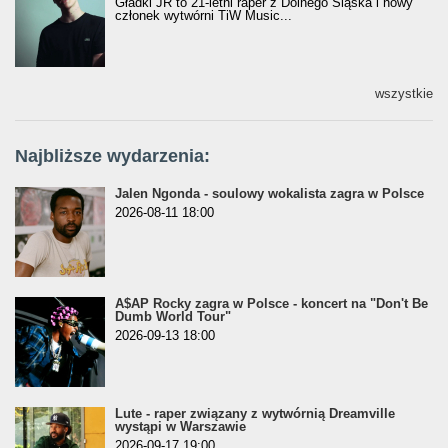
Gładki JR to 21-letni raper z Dolnego Śląska i nowy
członek wytwórni TiW Music...
wszystkie
Najbliższe wydarzenia:
Jalen Ngonda - soulowy wokalista zagra w Polsce
2026-08-11 18:00
A$AP Rocky zagra w Polsce - koncert na "Don't Be
Dumb World Tour"
2026-09-13 18:00
Lute - raper związany z wytwórnią Dreamville
wystąpi w Warszawie
2026-09-17 19:00