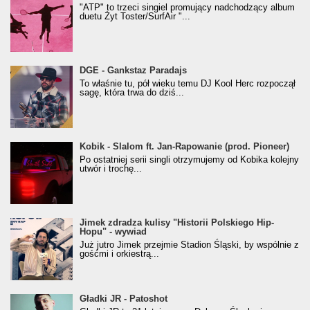
"ATP" to trzeci singiel promujący nadchodzący album
duetu Żyt Toster/SurfAir "...
donGURALesko z nagrodą za
DGE - Gankstaz Paradajs
Klasyczny/Trueschoolowy Album Roku
To właśnie tu, pół wieku temu DJ Kool Herc rozpoczął
(Popkillery 2023)
sagę, która trwa do dziś...
Kobik - Slalom ft. Jan-Rapowanie (prod. Pioneer)
Kobik - Slalom ft. Jan-Rapowanie (prod. Pioneer)
[Official Music Visualiser]
Po ostatniej serii singli otrzymujemy od Kobika kolejny
utwór i trochę...
Jimek zdradza kulisy "Historii Polskiego Hip-
Jimek zdradza kulisy "Historii Polskiego Hip-
Hopu" - wywiad
Hopu" - wywiad
Już jutro Jimek przejmie Stadion Śląski, by wspólnie z
gośćmi i orkiestrą...
Gładki JR - Patoshot
Gładki JR - Patoshot