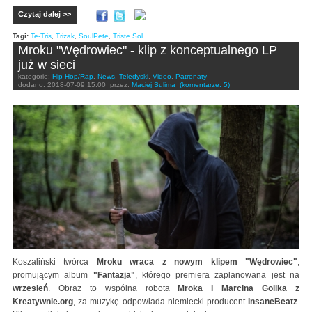
Czytaj dalej >>
Tagi:
Te-Tris
,
Trizak
,
SoulPete
,
Triste Sol
Mroku "Wędrowiec" - klip z konceptualnego LP
już w sieci
kategorie:
Hip-Hop/Rap
,
News
,
Teledyski
,
Video
,
Patronaty
dodano:
2018-07-09 15:00
przez:
Maciej Sulima
(komentarze: 5)
Koszaliński twórca
Mroku wraca z nowym klipem "Wędrowiec"
,
promującym album
"Fantazja"
, którego premiera zaplanowana jest na
wrzesień
. Obraz to wspólna robota
Mroka i Marcina Golika z
Kreatywnie.org
, za muzykę odpowiada niemiecki producent
InsaneBeatz
.