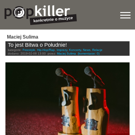
Maciej Sulima
To jest Bitwa o Południe!
kategorie:
Freestyle
,
Hip-Hop/Rap
,
Imprezy
,
Koncerty
,
News
,
Relacje
dodano:
2019-02-08 13:00
przez:
Maciej Sulima
(komentarze: 0)