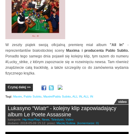
W zeszły piątek swoją oficjalną premierę miał album
"All In"
-
reprezentantów białostockiej sceny
Maxima i producenta Pablo Subito.
Ponadto tego samego dnia pojawił się kolejny klip, tym razem do numeru
#Lucky_strike, z którym zapoznacie się w rozwinięciu newsa. Tam również
znajdziecie całą tracklistę, a także szczegóły co do zamówienia wydania
fizycznego krążka.
Czytaj dalej >>
Tagi:
Maxim
,
Pablo Subito
,
Maxim/Pablu Subito
,
ALL IN
,
ALL IN
video
Lukasyno "Wiatr" - kolejny klip zapowiadający
album Le Poete Assassine
kategorie:
Hip-Hop/Rap
,
News
,
Teledyski
,
Video
dodano:
2018-05-09 15:12
przez:
Maciej Sulima
(komentarze: 0)