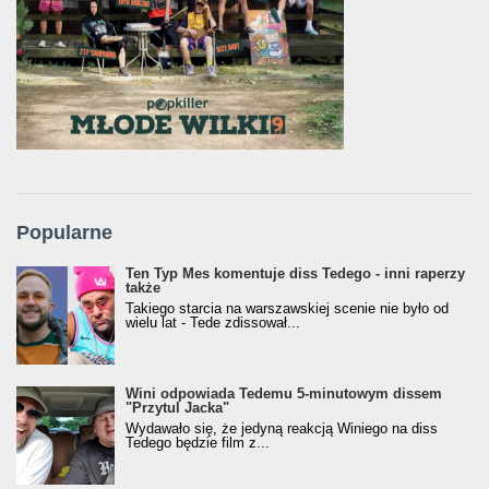
Popularne
Ten Typ Mes komentuje diss Tedego - inni raperzy
także
Takiego starcia na warszawskiej scenie nie było od
wielu lat - Tede zdissował...
Wini odpowiada Tedemu 5-minutowym dissem
"Przytul Jacka"
Wydawało się, że jedyną reakcją Winiego na diss
Tedego będzie film z...