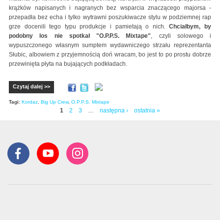
krążków napisanych i nagranych bez wsparcia znaczącego majorsa -
przepadła bez echa i tylko wytrawni poszukiwacze stylu w podziemnej rap
grze docenili tego typu produkcje i pamietają o nich.
Chciałbym, by
podobny los nie spotkał "O.P.P.S. Mixtape"
, czyli solowego i
wypuszczonego własnym sumptem wydawniczego strzału reprezentanta
Słubic, albowiem z przyjemnością doń wracam, bo jest to po prostu dobrze
przewinięta płyta na bujających podkładach.
Czytaj dalej >>
Tagi:
Kordaz
,
Big Up Crew
,
O.P.P.S. Mixtape
1
2
3
…
następna ›
ostatnia »
Strony