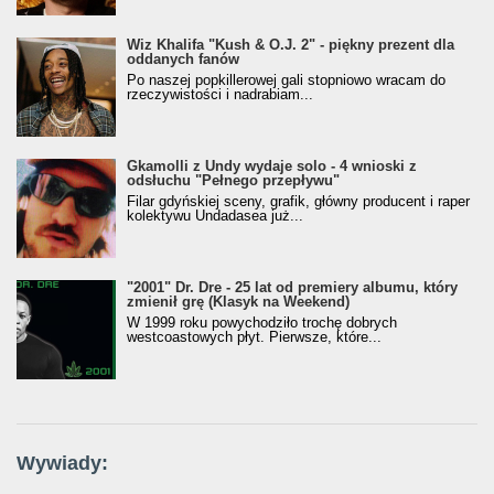
Wiz Khalifa "Kush & O.J. 2" - piękny prezent dla
oddanych fanów
Po naszej popkillerowej gali stopniowo wracam do
rzeczywistości i nadrabiam...
Gkamolli z Undy wydaje solo - 4 wnioski z
odsłuchu "Pełnego przepływu"
Filar gdyńskiej sceny, grafik, główny producent i raper
kolektywu Undadasea już...
"2001" Dr. Dre - 25 lat od premiery albumu, który
zmienił grę (Klasyk na Weekend)
W 1999 roku powychodziło trochę dobrych
westcoastowych płyt. Pierwsze, które...
Wywiady: