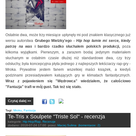
Ostatnie dwa, może trzy miesiące upłynęły mi pod znakiem klasycznego już
wersu autorstwa
Grubego Mielzky'ego -
Hip hop łamie mi serce, kiedy
patrzę na was
i bardzo rzadko słuchałem polskich produkcji,
poza
kilkoma wyjątkami. Pierwszym, a zarazem bodaj jedynym materiałem
słuchanym w ostatnim czasie dłużej niż standardowe dwa, czy trzy
odsłuchy, była koncepcyjna płyta jednego z najlepszych tekściarzy rap-gry -
Mroka. Prywatnie jestem fanem wszelkiej maści książek, a kiedyś
godzinami przesiadywałem katujących gry w klimatach fantastycznych.
Wraz z pojawieniem się "Wędrowca" wiedziałem, że całościowo
"Fantazja" trafi w mój gust. Tak też się stało.
Czytaj dalej >>
Tagi:
Mroku
,
Fantazja
Te-Tris x Soulpete "Triste Sol" - recenzja
kategorie:
Hip-Hop/Rap
,
Recenzje
dodano:
2018-07-24 17:00
przez:
Maciej Sulima
(komentarze: 2)