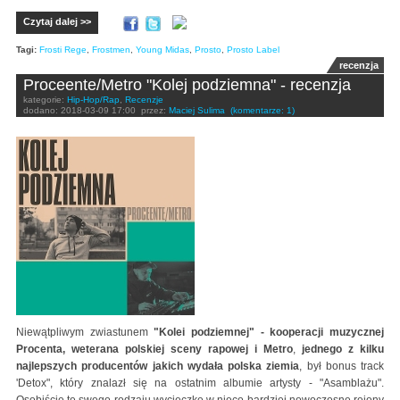
Czytaj dalej >>
Tagi:
Frosti Rege
,
Frostmen
,
Young Midas
,
Prosto
,
Prosto Label
recenzja
Proceente/Metro "Kolej podziemna" - recenzja
kategorie:
Hip-Hop/Rap
,
Recenzje
dodano:
2018-03-09 17:00
przez:
Maciej Sulima
(komentarze: 1)
Niewątpliwym zwiastunem
"Kolei podziemnej" - kooperacji muzycznej
Procenta, weterana polskiej sceny rapowej i Metro
,
jednego z kilku
najlepszych producentów jakich wydała polska ziemia
, był bonus track
'Detox", który znalazł się na ostatnim albumie artysty - "Asamblażu".
Osobiście tę swego rodzaju wycieczkę w nieco bardziej nowoczesne rejony