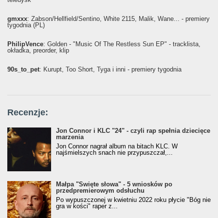
gmxxx
: Żabson/Hellfield/Sentino, White 2115, Malik, Wane... - premiery
tygodnia (PL)
PhilipVence
: Golden - "Music Of The Restless Sun EP" - tracklista,
okładka, preorder, klip
90s_to_pet
: Kurupt, Too Short, Tyga i inni - premiery tygodnia
Recenzje:
Jon Connor i KLC "24" - czyli rap spełnia dziecięce
marzenia
Jon Connor nagrał album na bitach KLC. W
najśmielszych snach nie przypuszczał,...
Małpa "Święte słowa" - 5 wniosków po
przedpremierowym odsłuchu
Po wypuszczonej w kwietniu 2022 roku płycie "Bóg nie
gra w kości" raper z...