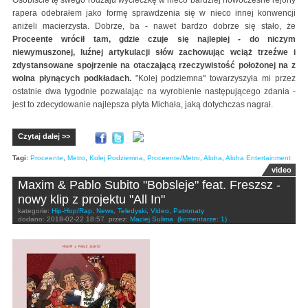
rapera odebrałem jako formę sprawdzenia się w nieco innej konwencji
aniżeli macierzysta. Dobrze, ba - nawet bardzo dobrze się stało, że
Proceente wrócił tam, gdzie czuje się najlepiej - do niczym
niewymuszonej, luźnej artykulacji słów zachowując wciąż trzeźwe i
zdystansowane spojrzenie na otaczającą rzeczywistość położonej na z
wolna płynących podkładach.
"Kolej podziemna" towarzyszyła mi przez
ostatnie dwa tygodnie pozwalając na wyrobienie następującego zdania -
jest to zdecydowanie najlepsza płyta Michała, jaką dotychczas nagrał.
Czytaj dalej >>
Tagi:
Proceente
,
Metro
,
Kolej Podziemna
,
Proceente/Metro
,
Aloha
,
Aloha Entertainment
video
Maxim & Pablo Subito "Bobsleje" feat. Freszsz -
nowy klip z projektu "All In"
kategorie:
Hip-Hop/Rap
,
News
,
Teledyski
,
Video
,
Patronaty
dodano:
2018-02-22 18:57
przez:
Maciej Sulima
(komentarze: 1)