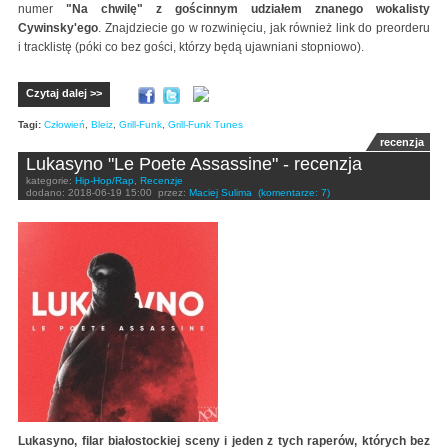
numer
"Na chwilę" z gościnnym udziałem znanego wokalisty
Cywinsky'ego
. Znajdziecie go w rozwinięciu, jak również link do preorderu
i tracklistę (póki co bez gości, którzy będą ujawniani stopniowo).
Czytaj dalej >>
Tagi:
Człowień
,
Bleiz
,
Grill-Funk
,
Grill-Funk Tunes
recenzja
Lukasyno "Le Poete Assassine" - recenzja
kategorie:
Hip-Hop/Rap
,
Recenzje
dodano:
2018-06-19 15:00
przez:
Maciej Sulima
(komentarze: 7)
Lukasyno, filar białostockiej sceny i jeden z tych raperów, których bez