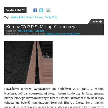
Czytaj dalej >>
Tagi:
Maxim
,
Pablo Subito
,
Freszsz
,
Funky Flow
recenzja
Kordaz "O.P.P.S. Mixtape" - recenzja
kategorie:
Hip-Hop/Rap
,
Recenzje
dodano:
2018-02-02 17:00
przez:
Maciej Sulima
(komentarze: 0)
Powróćmy jeszcze wydawniczo do końcówki 2017 roku. Z rapem
Kordaza, twórcą recenzowanej płyty, miałem już do czynienia za sprawą
przepełnionego niewymuszonym luzem i letnim klimatem materiału jego
(chyba już byłej?) macierzystej formacji Big Up Crew.
Serio, tamten
materiał był konkretnie bujającą bombą, która jak w większości przypadków