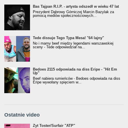
Bas Tajpan R.I.P. - artysta odszedł w wieku 47 lat
Prezydent Dąbrowy Górniczej Marcin Bazylak za
pomocą mediów społecznościowych...
Tede dissuje Tego Typa Mesa! "64 lajny"
No i mamy beef między legendami warszawskiej
sceny - Tede odpowiedział na...
Bedoes 2115 odpowiada na diss Eripe - "Hit Em
Up"
Beef nabiera rumieńców - Bedoes odpowiada na diss
Eripe wywołany spięciem w...
Ostatnie video
Żyt Toster/SurfAir - ATP VIDEO
Żyt Toster/Surfair "ATP"