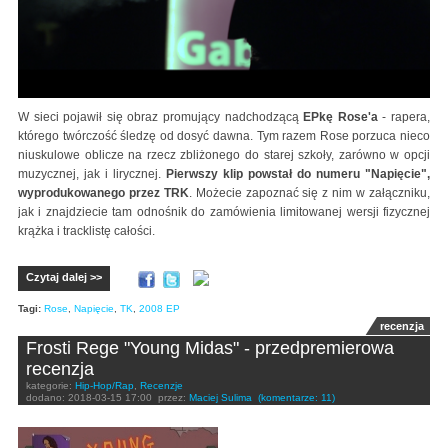
W sieci pojawił się obraz promujący nadchodzącą
EPkę Rose'a
- rapera,
którego twórczość śledzę od dosyć dawna. Tym razem Rose porzuca nieco
niuskulowe oblicze na rzecz zbliżonego do starej szkoły, zarówno w opcji
muzycznej, jak i lirycznej.
Pierwszy klip powstał do numeru "Napięcie",
wyprodukowanego przez TRK
. Możecie zapoznać się z nim w załączniku,
jak i znajdziecie tam odnośnik do zamówienia limitowanej wersji fizycznej
krążka i tracklistę całości.
Czytaj dalej >>
Tagi:
Rose
,
Napięcie
,
TK
,
2008 EP
recenzja
Frosti Rege "Young Midas" - przedpremierowa
recenzja
kategorie:
Hip-Hop/Rap
,
Recenzje
dodano:
2018-03-15 17:00
przez:
Maciej Sulima
(komentarze: 11)