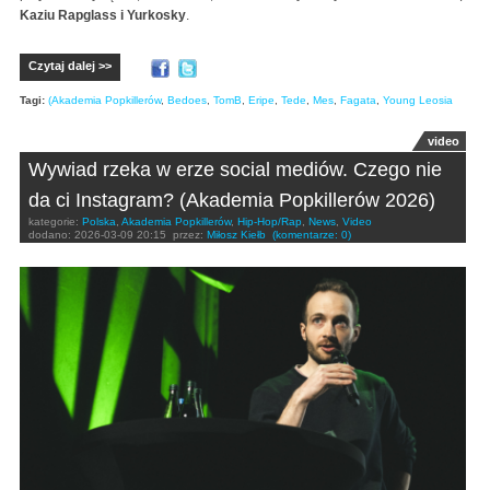
Kaziu Rapglass i Yurkosky
.
Czytaj dalej >>
Tagi:
(Akademia Popkillerów
,
Bedoes
,
TomB
,
Eripe
,
Tede
,
Mes
,
Fagata
,
Young Leosia
video
Wywiad rzeka w erze social mediów. Czego nie
da ci Instagram? (Akademia Popkillerów 2026)
kategorie:
Polska
,
Akademia Popkillerów
,
Hip-Hop/Rap
,
News
,
Video
dodano:
2026-03-09 20:15
przez:
Miłosz Kiełb
(komentarze: 0)