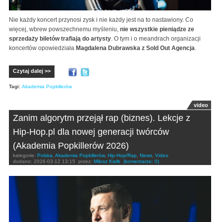
Nie każdy koncert przynosi zysk i nie każdy jest na to nastawiony. Co
więcej, wbrew powszechnemu myśleniu,
nie wszystkie pieniądze ze
sprzedaży biletów trafiają do artysty
. O tym i o meandrach organizacji
koncertów opowiedziała
Magdalena Dubrawska z Sold Out Agencja
.
Czytaj dalej >>
Tagi:
Akademia Popkillerów
video
Zanim algorytm przejął rap (biznes). Lekcje z
Hip-Hop.pl dla nowej generacji twórców
(Akademia Popkillerów 2026)
kategorie:
Polska
,
Akademia Popkillerów
,
Hip-Hop/Rap
,
News
,
Video
dodano:
2026-03-12 13:15
przez:
Miłosz Kiełb
(komentarze: 0)