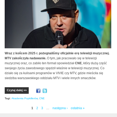
Wraz z końcem 2025 r. pożegnaliśmy oficjalnie erę telewizji muzycznej.
MTV zakończyła nadawanie.
O tym, jak pracowało się w telewizji
muzycznej oraz, co zabiło ten format opowiedział
CNE
, który dużą część
swojego życia zawodowego spędził właśnie w telewizji muzycznej. Co
działo się za kulisami programów w VIVIE czy MTV, gdzie mieściła się
siedziba warszawskiego oddziału MTV i wiele innych smaczków.
Czytaj dalej >>
Tagi:
Akademia Popkillerów
,
CNE
1
2
3
…
następna ›
ostatnia »
Strony