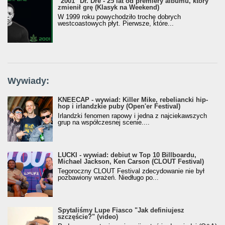
"2001" Dr. Dre - 25 lat od premiery albumu, który
zmienił grę (Klasyk na Weekend)
W 1999 roku powychodziło trochę dobrych
westcoastowych płyt. Pierwsze, które...
Wywiady:
KNEECAP - wywiad: Killer Mike, rebeliancki hip-
hop i irlandzkie puby (Open'er Festival)
Irlandzki fenomen rapowy i jedna z najciekawszych
grup na współczesnej scenie....
LUCKI - wywiad: debiut w Top 10 Billboardu,
Michael Jackson, Ken Carson (CLOUT Festival)
Tegoroczny CLOUT Festival zdecydowanie nie był
pozbawiony wrażeń. Niedługo po...
Spytaliśmy Lupe Fiasco "Jak definiujesz
szczęście?" (video)