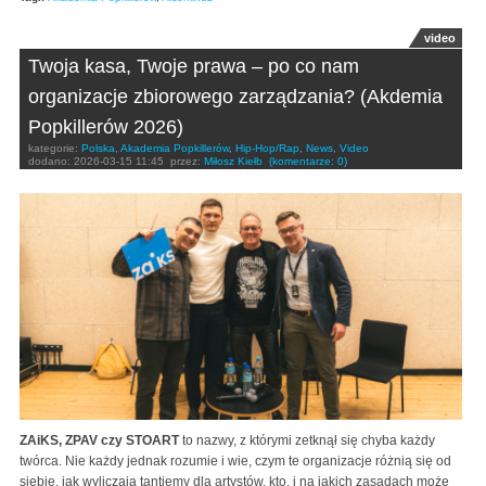
video
Twoja kasa, Twoje prawa – po co nam
organizacje zbiorowego zarządzania? (Akdemia
Popkillerów 2026)
kategorie:
Polska
,
Akademia Popkillerów
,
Hip-Hop/Rap
,
News
,
Video
dodano:
2026-03-15 11:45
przez:
Miłosz Kiełb
(komentarze: 0)
ZAiKS, ZPAV czy STOART
to nazwy, z którymi zetknął się chyba każdy
twórca. Nie każdy jednak rozumie i wie, czym te organizacje różnią się od
siebie, jak wyliczają tantiemy dla artystów, kto, i na jakich zasadach może