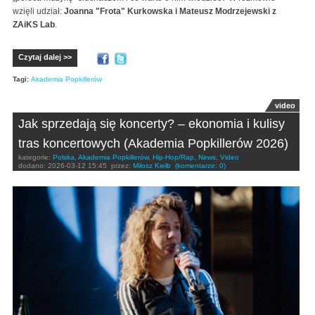
wzięli udział:
Joanna "Frota" Kurkowska i Mateusz Modrzejewski z
ZAiKS Lab
.
Czytaj dalej >>
Tagi:
Akademia Popkillerów
video
Jak sprzedają się koncerty? – ekonomia i kulisy
tras koncertowych (Akademia Popkillerów 2026)
kategorie:
Polska
,
Akademia Popkillerów
,
Hip-Hop/Rap
,
News
,
Video
dodano:
2026-03-12 15:45
przez:
Miłosz Kiełb
(komentarze: 0)