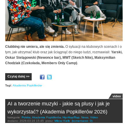
Clubbing nie umiera, ale się zmienia.
O sytuacji na klubowych scenach i o
tym, jak utrzymać klub oraz jak ściągnąć do niego ludzi, rozmawiali:
Yarski,
Oskar Stelągowski (Newonce bar), MWT (Sketch Nite), Maksymilian
Chodziak (Czekolada, Members Only Camp)
.
Czytaj dalej >>
Tagi:
Akademia Popkillerów
video
AI a tworzenie muzyki - jakie są plusy i jak je
wykorzystać? (Akademia Popkillerów 2026)
kategorie:
Polska
,
Akademia Popkillerów
,
Hip-Hop/Rap
,
News
,
Video
dodano:
2026-03-16 15:45
przez:
Miłosz Kiełb
(komentarze: 0)