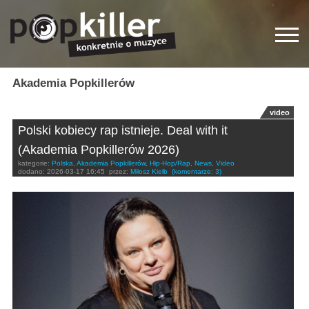
Akademia Popkillerów
video
Polski kobiecy rap istnieje. Deal with it
(Akademia Popkillerów 2026)
kategorie:
Polska
,
Akademia Popkillerów
,
Hip-Hop/Rap
,
News
,
Video
dodano:
2026-03-17 16:45
przez:
Miłosz Kiełb
(komentarze: 3)