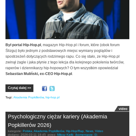
Był portal Hip-Hop.pl
, magazyn Hip-Hop.pl i forum, które (obok forum
Ślizgu) było jednym z podstawowych miejsc wymiany poglądów i
spostrzeżeń dotyczących rodzimego rapu. Co się stało, ze Hip-Hop.pl
zwinął żagle i jaka płynie z tego lekcja dla kolejnego pokolenia twórców,
raperów i dziennikarzy hip-hopowych? O tym wszystkim opowiedział
Sebastian Muliński, ex-CEO Hip-Hop.pl
.
Czytaj dalej >>
Tagi:
Akademia Popkillerów
,
hip-hop.pl
video
Psychologiczny ciężar kariery (Akademia
Popkillerów 2026)
kategorie:
Polska
,
Akademia Popkillerów
,
Hip-Hop/Rap
,
News
,
Video
dodano:
2026-03-11 18:45
przez:
Miłosz Kiełb
(komentarze: 0)