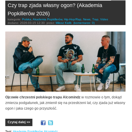
Czy trap zjada własny ogon? (Akademia
Popkillerów 2026)
kategorie:
Polska
,
Akademia Popkillerów
,
Hip-Hop/Rap
,
News
,
Trap
,
Video
dodano:
2026-03-15 12:30
przez:
Miłosz Kiełb
(komentarze: 0)
Ojcowie chrzestni polskiego trapu Alcomindz
w rozmowie o tym, dokąd
zmierza podgatunek, jak zmienił się na przestrzeni lat, czy zjada już własny
ogon i jaka czego go przyszłość.
Czytaj dalej >>
Tagi:
Akademia Popkillerów
,
Alcomindz