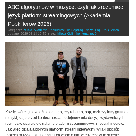
ABC algorytmów w muzyce, czyli jak zrozumieć
język platform streamingowych (Akademia
Popkillerów 2026)
kategorie:
Polska
,
Akademia Popkillerów
,
Hip-Hop/Rap
,
News
,
Pop
,
R&B
,
Video
dodano:
2026-03-13 15:45
przez:
Miłosz Kiełb
(komentarze: 0)
Każdy twórca, niezależnie od tego, czy robi rap, pop, rock czy inny gatunek
muzyki, staje przed koniecznością podejmowania decyzji wydawniczych
również w oparciu o działanie platform streamingowych i social mediów.
Jak więc działa algorytm platform streamingowych?
W jaki sposób
„poleca muzykę" słuchaczom i co warto o nim wiedzieć? W rozmowie