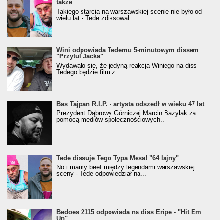
także
Takiego starcia na warszawskiej scenie nie było od
wielu lat - Tede zdissował...
Wini odpowiada Tedemu 5-minutowym dissem
"Przytul Jacka"
Wydawało się, że jedyną reakcją Winiego na diss
Tedego będzie film z...
Bas Tajpan R.I.P. - artysta odszedł w wieku 47 lat
Prezydent Dąbrowy Górniczej Marcin Bazylak za
pomocą mediów społecznościowych...
Tede dissuje Tego Typa Mesa! "64 lajny"
No i mamy beef między legendami warszawskiej
sceny - Tede odpowiedział na...
Bedoes 2115 odpowiada na diss Eripe - "Hit Em
Up"