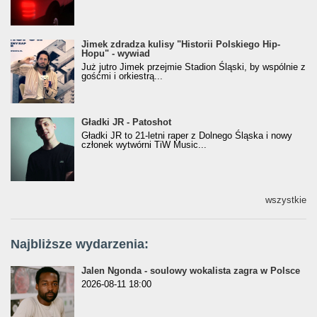
Jimek zdradza kulisy "Historii Polskiego Hip-
Jimek zdradza kulisy "Historii Polskiego Hip-
Hopu" - wywiad
Hopu" - wywiad
Już jutro Jimek przejmie Stadion Śląski, by wspólnie z
gośćmi i orkiestrą...
Gładki JR - Patoshot
Gładki JR - Patoshot
Gładki JR to 21-letni raper z Dolnego Śląska i nowy
członek wytwórni TiW Music...
wszystkie
Najbliższe wydarzenia:
Jalen Ngonda - soulowy wokalista zagra w Polsce
2026-08-11 18:00