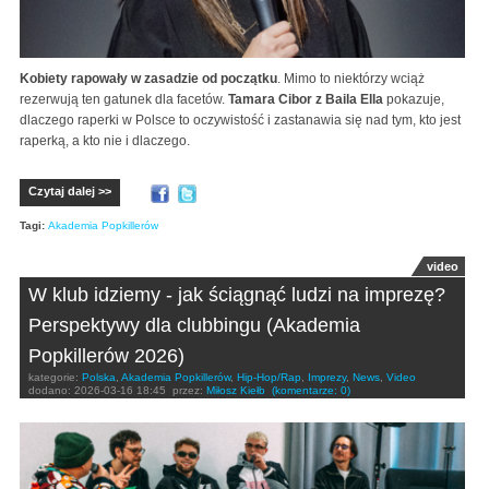
Kobiety rapowały w zasadzie od początku
. Mimo to niektórzy wciąż
rezerwują ten gatunek dla facetów.
Tamara Cibor z Baila Ella
pokazuje,
dlaczego raperki w Polsce to oczywistość i zastanawia się nad tym, kto jest
raperką, a kto nie i dlaczego.
Czytaj dalej >>
Tagi:
Akademia Popkillerów
video
W klub idziemy - jak ściągnąć ludzi na imprezę?
Perspektywy dla clubbingu (Akademia
Popkillerów 2026)
kategorie:
Polska
,
Akademia Popkillerów
,
Hip-Hop/Rap
,
Imprezy
,
News
,
Video
dodano:
2026-03-16 18:45
przez:
Miłosz Kiełb
(komentarze: 0)