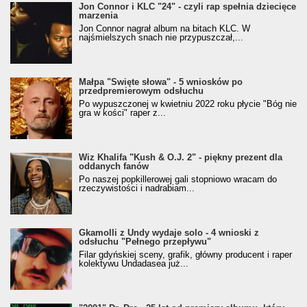
Jon Connor i KLC "24" - czyli rap spełnia dziecięce
marzenia
Jon Connor nagrał album na bitach KLC. W
najśmielszych snach nie przypuszczał,...
Małpa "Święte słowa" - 5 wniosków po
przedpremierowym odsłuchu
Po wypuszczonej w kwietniu 2022 roku płycie "Bóg nie
gra w kości" raper z...
Wiz Khalifa "Kush & O.J. 2" - piękny prezent dla
oddanych fanów
Po naszej popkillerowej gali stopniowo wracam do
rzeczywistości i nadrabiam...
Gkamolli z Undy wydaje solo - 4 wnioski z
odsłuchu "Pełnego przepływu"
Filar gdyńskiej sceny, grafik, główny producent i raper
kolektywu Undadasea już...