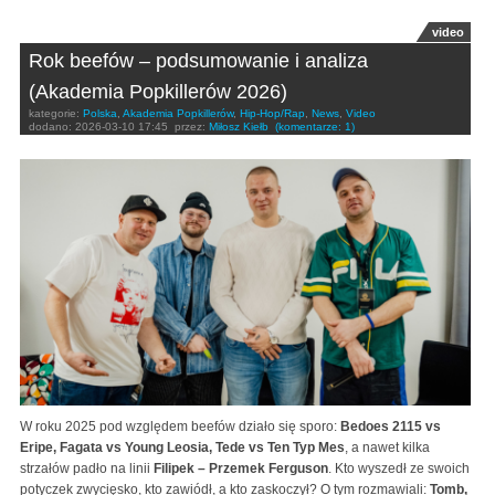
video
Rok beefów – podsumowanie i analiza
(Akademia Popkillerów 2026)
kategorie:
Polska
,
Akademia Popkillerów
,
Hip-Hop/Rap
,
News
,
Video
dodano:
2026-03-10 17:45
przez:
Miłosz Kiełb
(komentarze: 1)
W roku 2025 pod względem beefów działo się sporo:
Bedoes 2115 vs
Eripe, Fagata vs Young Leosia, Tede vs Ten Typ Mes
, a nawet kilka
strzałów padło na linii
Filipek – Przemek Ferguson
. Kto wyszedł ze swoich
potyczek zwycięsko, kto zawiódł, a kto zaskoczył? O tym rozmawiali:
Tomb,