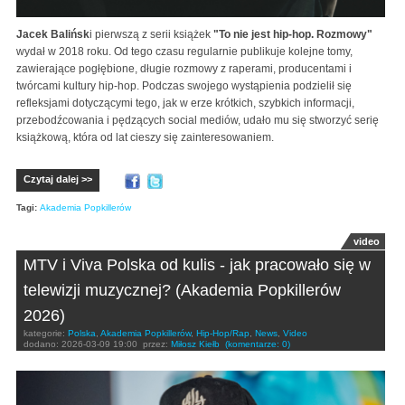
Jacek Balińsk
i pierwszą z serii książek
"To nie jest hip-hop. Rozmowy"
wydał w 2018 roku. Od tego czasu regularnie publikuje kolejne tomy,
zawierające pogłębione, długie rozmowy z raperami, producentami i
twórcami kultury hip-hop. Podczas swojego wystąpienia podzielił się
refleksjami dotyczącymi tego, jak w erze krótkich, szybkich informacji,
przebodźcowania i pędzących social mediów, udało mu się stworzyć serię
książkową, która od lat cieszy się zainteresowaniem.
Czytaj dalej >>
Tagi:
Akademia Popkillerów
video
MTV i Viva Polska od kulis - jak pracowało się w
telewizji muzycznej? (Akademia Popkillerów
2026)
kategorie:
Polska
,
Akademia Popkillerów
,
Hip-Hop/Rap
,
News
,
Video
dodano:
2026-03-09 19:00
przez:
Miłosz Kiełb
(komentarze: 0)