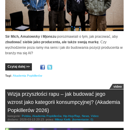
Sir Mich, Amatowsky i Mjonszu
porozmawiali o tym, jak pracować, aby
zbudować siebie jako producenta, ale także swoją markę
. Czy
wychodzenie poza ramy ma sens i jak do budowania pozycji producenta w
branży ma się AI?
Czytaj dalej >>
Tagi:
Akademia Popkillerów
video
Wizja przyszłości rapu – jak budować jego
wzrost jako kategorii konsumpcyjnej? (Akademia
Popkillerów 2026)
kategorie:
Polska
,
Akademia Popkillerów
,
Hip-Hop/Rap
,
News
,
Video
dodano:
2026-03-13 20:15
przez:
Miłosz Kiełb
(komentarze: 0)