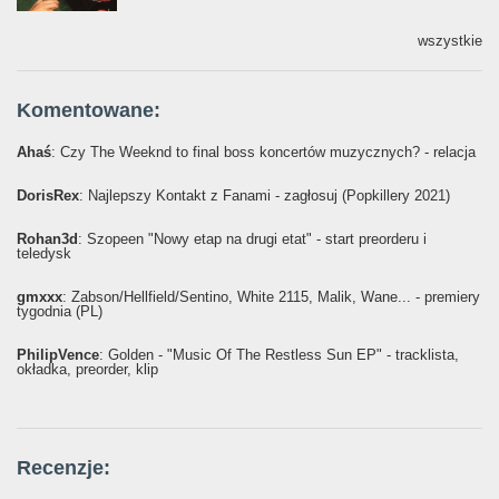
wszystkie
Komentowane:
Ahaś
: Czy The Weeknd to final boss koncertów muzycznych? - relacja
DorisRex
: Najlepszy Kontakt z Fanami - zagłosuj (Popkillery 2021)
Rohan3d
: Szopeen "Nowy etap na drugi etat" - start preorderu i
teledysk
gmxxx
: Żabson/Hellfield/Sentino, White 2115, Malik, Wane... - premiery
tygodnia (PL)
PhilipVence
: Golden - "Music Of The Restless Sun EP" - tracklista,
okładka, preorder, klip
Recenzje: