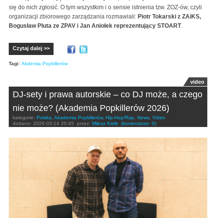
się do nich zgłosić. O tym wszystkim i o sensie istnienia tzw. ZOZ-ów, czyli
organizacji zbiorowego zarządzania rozmawiali:
Piotr Tokarski z ZAiKS,
Bogusław Pluta ze ZPAV i Jan Aniołek reprezentujący STOART
.
Czytaj dalej >>
Tagi:
Akdemia Popkillerów
video
DJ-sety i prawa autorskie – co DJ może, a czego
nie może? (Akademia Popkillerów 2026)
kategorie:
Polska
,
Akademia Popkillerów
,
Hip-Hop/Rap
,
News
,
Video
dodano:
2026-03-14 20:45
przez:
Miłosz Kiełb
(komentarze: 0)