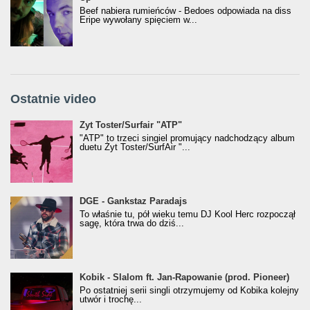
Beef nabiera rumieńców - Bedoes odpowiada na diss
Eripe wywołany spięciem w...
Ostatnie video
Żyt Toster/SurfAir - ATP VIDEO
Żyt Toster/Surfair "ATP"
"ATP" to trzeci singiel promujący nadchodzący album
duetu Żyt Toster/SurfAir "...
donGURALesko z nagrodą za
DGE - Gankstaz Paradajs
Klasyczny/Trueschoolowy Album Roku
To właśnie tu, pół wieku temu DJ Kool Herc rozpoczął
(Popkillery 2023)
sagę, która trwa do dziś...
Kobik - Slalom ft. Jan-Rapowanie (prod. Pioneer)
Kobik - Slalom ft. Jan-Rapowanie (prod. Pioneer)
[Official Music Visualiser]
Po ostatniej serii singli otrzymujemy od Kobika kolejny
utwór i trochę...