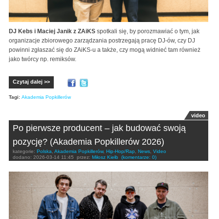
DJ Kebs i Maciej Janik z ZAiKS
spotkali się, by porozmawiać o tym, jak
organizacje zbiorowego zarządzania postrzegają pracę DJ-ów, czy DJ
powinni zgłaszać się do ZAiKS-u a także, czy mogą widnieć tam również
jako twórcy np. remiksów.
Czytaj dalej >>
Tagi:
Akademia Popkillerów
video
Po pierwsze producent – jak budować swoją
pozycję? (Akademia Popkillerów 2026)
kategorie:
Polska
,
Akademia Popkillerów
,
Hip-Hop/Rap
,
News
,
Video
dodano:
2026-03-14 11:45
przez:
Miłosz Kiełb
(komentarze: 0)