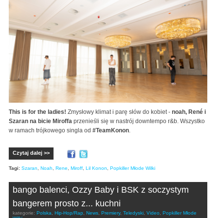
This is for the ladies!
Zmysłowy klimat i parę słów do kobiet -
noah, René i
Szaran na bicie Miroffa
przenieśli się w nastrój downtempo r&b. Wszystko
w ramach trójkowego singla od
#TeamKonon
.
Czytaj dalej >>
Tagi:
Szaran
,
Noah
,
Rene
,
Miroff
,
Lil Konon
,
Popkiller Młode Wilki
bango balenci, Ozzy Baby i BSK z soczystym
bangerem prosto z... kuchni
kategorie:
Polska
,
Hip-Hop/Rap
,
News
,
Premiery
,
Teledyski
,
Video
,
Popkiller Młode