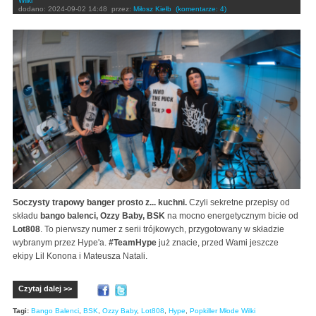
Wilki
dodano:
2024-09-02 14:48
przez:
Miłosz Kiełb
(komentarze: 4)
Soczysty trapowy banger prosto z... kuchni.
Czyli sekretne przepisy od
składu
bango balenci, Ozzy Baby, BSK
na mocno energetycznym bicie od
Lot808
. To pierwszy numer z serii trójkowych, przygotowany w składzie
wybranym przez Hype'a.
#TeamHype
już znacie, przed Wami jeszcze
ekipy Lil Konona i Mateusza Natali.
Czytaj dalej >>
Tagi:
Bango Balenci
,
BSK
,
Ozzy Baby
,
Lot808
,
Hype
,
Popkiller Młode Wilki