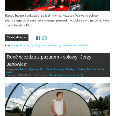
Bango balenci
pokazuje, że jest inny niż wszyscy. W swoim solowym
singlu sięga po brzmienie afro-rage, prezentując pokaz stylu na bicie, który
przygotował Lot808.
Czytaj dalej >>
Tagi:
Bango Balenci
,
Lot808
,
Inny niż wszyscy
,
Popkiller Młode Wilki 9
René wjeżdża z pazurem - solowy "Jerzy
Janowicz"
kategorie:
Polska
,
Hip-Hop/Rap
,
News
,
Premiery
,
Teledyski
,
Video
,
Popkiller Młode
Wilki
dodano:
2024-09-13 14:44
przez:
Miłosz Kiełb
(komentarze: 1)