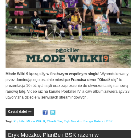
Młode Wilki 9 łączą siły w finałowym wspólnym singlu!
Wyprodukowany
przez dominującego ostatnie miesiące
Francisa
utwór
"Obudź się"
to
prezentacja 10 różnych styli oraz zaproszenie do otworzenia się na nową
rapową falę. Video już na kanale PopkillerTV, a cały album zawierający 23
utwory znajdziecie w serwisach streamingowych.
Czytaj dalej >>
Tagi:
Popkiller Młode Wilki 9
,
Obudź Się
,
Eryk Moczko
,
Bango Balenci
,
BSK
Eryk Moczko, PlanBe i BSK razem w