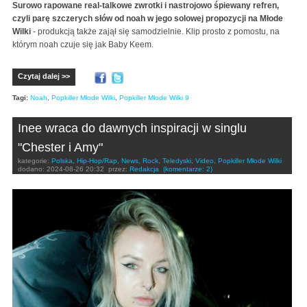
Surowo rapowane real-talkowe zwrotki i nastrojowo śpiewany refren,
czyli parę szczerych słów od noah w jego solowej propozycji na Młode
Wilki
- produkcją także zajął się samodzielnie. Klip prosto z pomostu, na
którym noah czuje się jak Baby Keem.
Czytaj dalej >>
Tagi:
Noah
,
Popkiller Młode Wilki
,
Popkiller Młode Wilki 9
Inee wraca do dawnych inspiracji w singlu
"Chester i Amy"
kategorie:
Polska
,
Hip-Hop/Rap
,
News
,
Rock
,
Teledyski
,
Video
,
Popkiller Młode Wilki
dodano:
2024-08-26 20:32
przez:
Redakcja
(komentarze: 2)