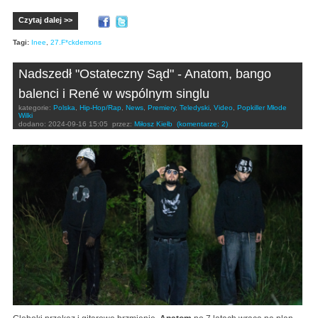
Czytaj dalej >>
Tagi:
Inee
,
27.F*ckdemons
Nadszedł "Ostateczny Sąd" - Anatom, bango
balenci i René w wspólnym singlu
kategorie:
Polska
,
Hip-Hop/Rap
,
News
,
Premiery
,
Teledyski
,
Video
,
Popkiller Młode
Wilki
dodano:
2024-09-16 15:05
przez:
Miłosz Kiełb
(komentarze: 2)