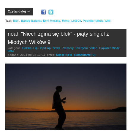
Czytaj dalej >>
Tagi:
BSK
,
Bango Balenci
,
Eryk Moczko
,
Rene
,
Lot808
,
Popkiller Młode Wilki
noah "Niech zgina się blok" - piąty singiel z
Młodych Wilków 9
kategorie:
Polska
,
Hip-Hop/Rap
,
News
,
Premiery
,
Teledyski
,
Video
,
Popkiller Młode
Wilki
dodano:
2024-08-28 13:04
przez:
Miłosz Kiełb
(komentarze: 0)