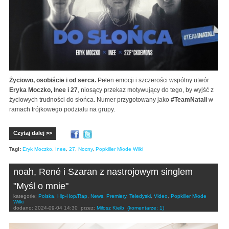
Życiowo, osobiście i od serca.
Pełen emocji i szczerości wspólny utwór
Eryka Moczko, Inee i 27
, niosący przekaz motywujący do tego, by wyjść z
życiowych trudności do słońca. Numer przygotowany jako
#TeamNatali
w
ramach trójkowego podziału na grupy.
Czytaj dalej >>
Tagi:
Eryk Moczko
,
Inee
,
27
,
Nocny
,
Popkiller Młode Wilki
noah, René i Szaran z nastrojowym singlem
"Myśl o mnie"
kategorie:
Polska
,
Hip-Hop/Rap
,
News
,
Premiery
,
Teledyski
,
Video
,
Popkiller Młode
Wilki
dodano:
2024-09-04 14:30
przez:
Miłosz Kiełb
(komentarze: 1)