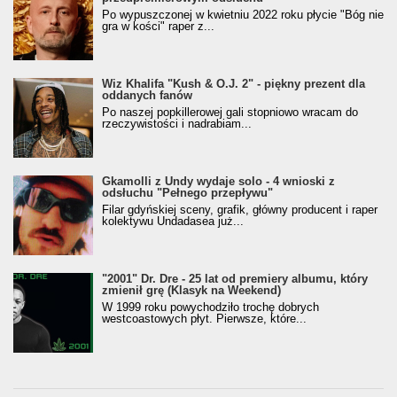
Po wypuszczonej w kwietniu 2022 roku płycie "Bóg nie
gra w kości" raper z...
Wiz Khalifa "Kush & O.J. 2" - piękny prezent dla
oddanych fanów
Po naszej popkillerowej gali stopniowo wracam do
rzeczywistości i nadrabiam...
Gkamolli z Undy wydaje solo - 4 wnioski z
odsłuchu "Pełnego przepływu"
Filar gdyńskiej sceny, grafik, główny producent i raper
kolektywu Undadasea już...
"2001" Dr. Dre - 25 lat od premiery albumu, który
zmienił grę (Klasyk na Weekend)
W 1999 roku powychodziło trochę dobrych
westcoastowych płyt. Pierwsze, które...