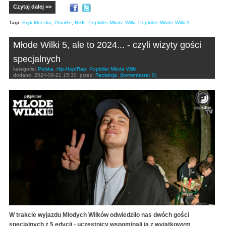
Czytaj dalej >>
Tagi:
Eryk Moczko
,
PlanBe
,
BSK
,
Popkiller Młode Wilki
,
Popkiller Młode Wilki 9
Młode Wilki 5, ale to 2024... - czyli wizyty gości
specjalnych
kategorie:
Polska
,
Hip-Hop/Rap
,
Popkiller Młode Wilki
dodano:
2024-09-21 15:30
przez:
Redakcja
(komentarze: 0)
W trakcie wyjazdu Młodych Wilków odwiedziło nas dwóch gości
specjalnych z 5 edycji - uczestnicy wspominali ją z wyjątkowym