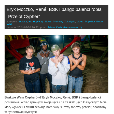
Eryk Moczko, René, BSK i bango balenci robią
"Przelot Cypher"
kategorie:
Polska
,
Hip-Hop/Rap
,
News
,
Premiery
,
Teledyski
,
Video
,
Popkiller Młode
Wilki
dodano:
2024-08-30 10:32
przez:
Miłosz Kiełb
(komentarze: 1)
Brakuje Wam Cypherów? Eryk Moczko, René, BSK i bango balenci
postanowili wziąć sprawy w swoje ręce i na zaskakująco klasycznym bicie,
który wykręcił
Lot808
serwują nam swój surowy rapowy przelot, osadzony
w cypherowej stylistyce.