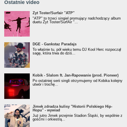
Ostatnie video
Żyt Toster/SurfAir - ATP VIDEO
Żyt Toster/Surfair "ATP"
"ATP" to trzeci singiel promujący nadchodzący album
duetu Żyt Toster/SurfAir "...
donGURALesko z nagrodą za
DGE - Gankstaz Paradajs
Klasyczny/Trueschoolowy Album Roku
To właśnie tu, pół wieku temu DJ Kool Herc rozpoczął
(Popkillery 2023)
sagę, która trwa do dziś...
Kobik - Slalom ft. Jan-Rapowanie (prod. Pioneer)
Kobik - Slalom ft. Jan-Rapowanie (prod. Pioneer)
[Official Music Visualiser]
Po ostatniej serii singli otrzymujemy od Kobika kolejny
utwór i trochę...
Jimek zdradza kulisy "Historii Polskiego Hip-
Jimek zdradza kulisy "Historii Polskiego Hip-
Hopu" - wywiad
Hopu" - wywiad
Już jutro Jimek przejmie Stadion Śląski, by wspólnie z
gośćmi i orkiestrą...