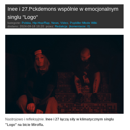
Inee i 27.f*ckdemons wspólnie w emocjonalnym
singlu "Logo"
kategorie:
Polska
,
Hip-Hop/Rap
,
News
,
Video
,
Popkiller Młode Wilki
dodano:
2024-09-18 16:20
przez:
Redakcja
(komentarze: 0)
Nastrojowo i refleksyjnie.
Inee i 27 łączą siły w klimatycznym singlu
"Logo" na bicie Miroffa.