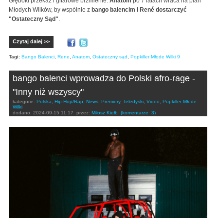
Głęboki przekaz i gitarowe brzmienie.
Anatom
po 7 latach wraca na plan
Młodych Wilków, by wspólnie z
bango balencim i René dostarczyć
"Ostateczny Sąd"
.
Czytaj dalej >>
Tagi:
Bango Balenci
,
Rene
,
Anatom
,
Ostateczny sąd
,
Popkiller Młode Wilki 9
bango balenci wprowadza do Polski afro-rage -
"Inny niż wszyscy"
kategorie:
Polska
,
Hip-Hop/Rap
,
News
,
Premiery
,
Teledyski
,
Video
,
Popkiller Młode
Wilki
dodano:
2024-09-15 11:17
przez:
Miłosz Kiełb
(komentarze: 3)