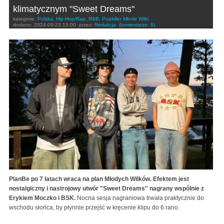
klimatycznym "Sweet Dreams"
kategorie:
Polska
,
Hip-Hop/Rap
,
R&B
,
Popkiller Młode Wilki
dodano:
2024-09-23 15:00
przez:
Redakcja
(komentarze: 6)
PlanBe po 7 latach wraca na plan Młodych Wilków. Efektem jest
nostalgiczny i nastrojowy utwór "Sweet Dreams" nagrany wspólnie z
Erykiem Moczko i BSK.
Nocna sesja nagraniowa trwała praktycznie do
wschodu słońca, by płynnie przejść w kręcenie klipu do 6 rano.