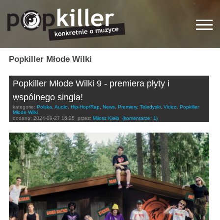
Popkiller Młode Wilki
Popkiller Młode Wilki 9 - premiera płyty i
wspólnego singla!
kategorie:
Polska
,
Audio
,
Hip-Hop/Rap
,
News
,
Premiery
,
Teledyski
,
Video
,
Popkiller
Młode Wilki
dodano:
2024-09-27 16:25
przez:
Miłosz Kiełb
(komentarze: 1)