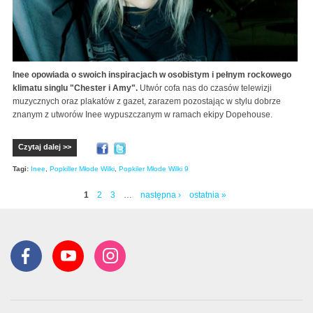
Inee opowiada o swoich inspiracjach w osobistym i pełnym rockowego
klimatu singlu "Chester i Amy".
Utwór cofa nas do czasów telewizji
muzycznych oraz plakatów z gazet, zarazem pozostając w stylu dobrze
znanym z utworów Inee wypuszczanym w ramach ekipy Dopehouse.
Czytaj dalej >>
Tagi:
Inee
,
Popkiller Młode Wilki
,
Popkiler Młode Wilki 9
1
2
3
…
następna ›
ostatnia »
Strony