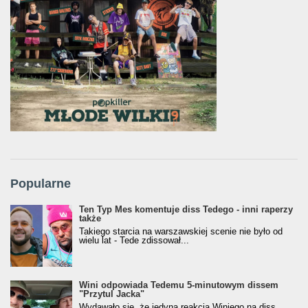
Popularne
Ten Typ Mes komentuje diss Tedego - inni raperzy
także
Takiego starcia na warszawskiej scenie nie było od
wielu lat - Tede zdissował...
Wini odpowiada Tedemu 5-minutowym dissem
"Przytul Jacka"
Wydawało się, że jedyną reakcją Winiego na diss