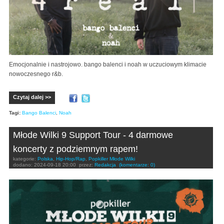
Emocjonalnie i nastrojowo. bango balenci i noah w uczuciowym klimacie
nowoczesnego r&b.
Czytaj dalej >>
Tagi:
Bango Balenci
,
Noah
Młode Wilki 9 Support Tour - 4 darmowe
koncerty z podziemnym rapem!
kategorie:
Polska
,
Hip-Hop/Rap
,
Popkiller Młode Wilki
dodano:
2024-09-18 20:00
przez:
Redakcja
(komentarze: 0)