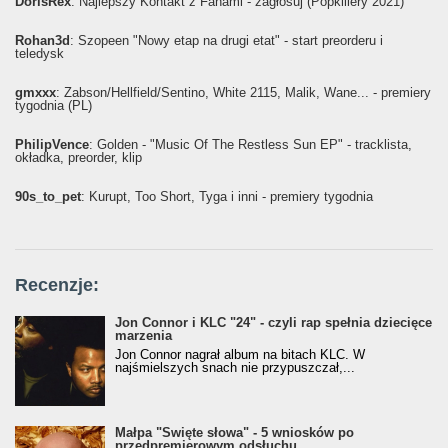
DorisRex
: Najlepszy Kontakt z Fanami - zagłosuj (Popkillery 2021)
Rohan3d
: Szopeen "Nowy etap na drugi etat" - start preorderu i
teledysk
gmxxx
: Żabson/Hellfield/Sentino, White 2115, Malik, Wane... - premiery
tygodnia (PL)
PhilipVence
: Golden - "Music Of The Restless Sun EP" - tracklista,
okładka, preorder, klip
90s_to_pet
: Kurupt, Too Short, Tyga i inni - premiery tygodnia
Recenzje:
Jon Connor i KLC "24" - czyli rap spełnia dziecięce
marzenia
Jon Connor nagrał album na bitach KLC. W
najśmielszych snach nie przypuszczał,...
Małpa "Święte słowa" - 5 wniosków po
przedpremierowym odsłuchu