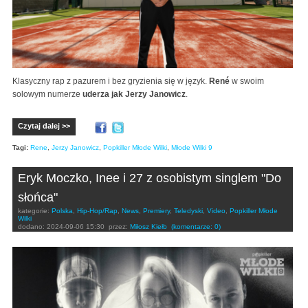
Klasyczny rap z pazurem i bez gryzienia się w język.
René
w swoim
solowym numerze
uderza jak Jerzy Janowicz
.
Czytaj dalej >>
Tagi:
Rene
,
Jerzy Janowicz
,
Popkiller Młode Wilki
,
Młode Wilki 9
Eryk Moczko, Inee i 27 z osobistym singlem "Do
słońca"
kategorie:
Polska
,
Hip-Hop/Rap
,
News
,
Premiery
,
Teledyski
,
Video
,
Popkiller Młode
Wilki
dodano:
2024-09-06 15:30
przez:
Miłosz Kiełb
(komentarze: 0)