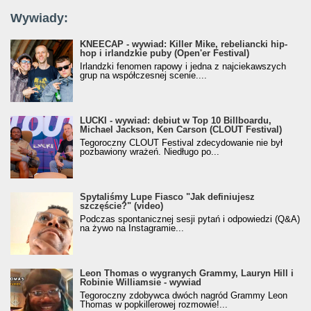
Wywiady:
KNEECAP - wywiad: Killer Mike, rebeliancki hip-
hop i irlandzkie puby (Open'er Festival)
Irlandzki fenomen rapowy i jedna z najciekawszych
grup na współczesnej scenie....
LUCKI - wywiad: debiut w Top 10 Billboardu,
Michael Jackson, Ken Carson (CLOUT Festival)
Tegoroczny CLOUT Festival zdecydowanie nie był
pozbawiony wrażeń. Niedługo po...
Spytaliśmy Lupe Fiasco "Jak definiujesz
szczęście?" (video)
Podczas spontanicznej sesji pytań i odpowiedzi (Q&A)
na żywo na Instagramie...
Leon Thomas o wygranych Grammy, Lauryn Hill i
Robinie Williamsie - wywiad
Tegoroczny zdobywca dwóch nagród Grammy Leon
Thomas w popkillerowej rozmowie!...