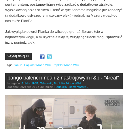
sentymentem, postanowiliśmy więc zadbać o dodatkowe atrakcje.
Wyczekiwaną przez stickxra i René wizytę Anatoma mogliście już zobaczyć
(a dodatkowo usłyszeć jej muzyczny efekt) - jednak na Mazury wpadł do
nas także PlanBe.
Jak wyglądał powrót Planka do wilczego grona? Sprawdźcie w
najnowszym vlogu, a muzyczne efekty tej wizyty będziecie mogli sprawdzić
już w poniedziałek.
Czytaj dalej >>
Tagi:
PlanBe
,
Popkiller Młode Wilki
,
Popkiler Młode Wilki 9
bango balenci i noah z nastrojowym r&b - "4real"
kategorie:
Polska
,
R&B
,
Teledyski
,
Popkiller Młode Wilki
dodano:
2024-09-20 15:30
przez:
Redakcja
(komentarze: 0)