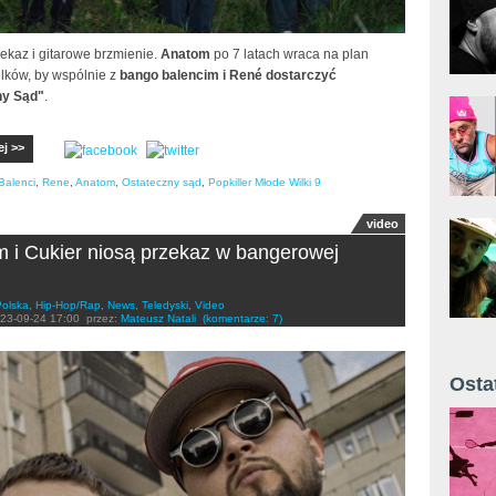
ekaz i gitarowe brzmienie.
Anatom
po 7 latach wraca na plan
lków, by wspólnie z
bango balencim i René dostarczyć
ny Sąd"
.
ej >>
Balenci
,
Rene
,
Anatom
,
Ostateczny sąd
,
Popkiller Młode Wilki 9
video
 i Cukier niosą przekaz w bangerowej
Polska
,
Hip-Hop/Rap
,
News
,
Teledyski
,
Video
23-09-24 17:00
przez:
Mateusz Natali
(komentarze: 7)
Osta
Żyt 