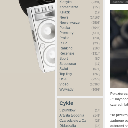
Klasyka
(2394)
dodano:
20
Komentarze
(158)
Książki
(19)
News
(24163)
Nowe twarze
(2505)
Polska
(7044)
Premiery
(4411)
Profile
(234)
R.I.P.
(235)
Rankingi
(168)
Recenzje
(1314)
Sport
(80)
Streetwear
(17)
Świat
(571)
Top listy
(263)
USA
(2279)
Video
(10363)
Wywiady
(1099)
Po cztere
- "Holyhood
Cykle
czterech l
5 punktów
(14)
"To przekr
Artysta tygodnia
(149)
żadnego por
Czarodzieje z Oz
(28)
Didaskalia
autorami s
(14)