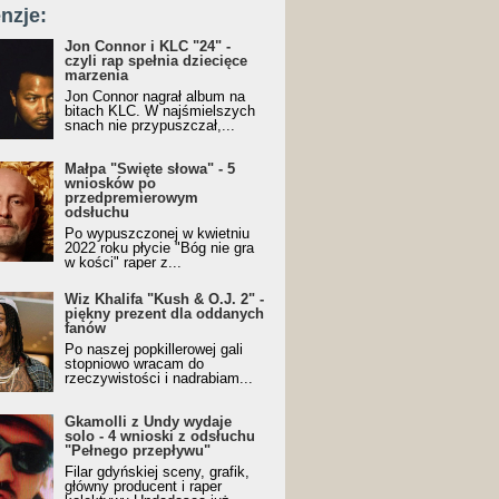
nzje:
Jon Connor i KLC "24" -
czyli rap spełnia dziecięce
marzenia
Jon Connor nagrał album na
bitach KLC. W najśmielszych
snach nie przypuszczał,...
Małpa "Święte słowa" - 5
wniosków po
przedpremierowym
odsłuchu
Po wypuszczonej w kwietniu
2022 roku płycie "Bóg nie gra
w kości" raper z...
Wiz Khalifa "Kush & O.J. 2" -
piękny prezent dla oddanych
fanów
Po naszej popkillerowej gali
stopniowo wracam do
rzeczywistości i nadrabiam...
Gkamolli z Undy wydaje
solo - 4 wnioski z odsłuchu
"Pełnego przepływu"
Filar gdyńskiej sceny, grafik,
główny producent i raper