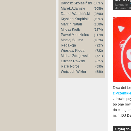
Bartosz Skolasiński
(3537)
kategorie:
dodano:
20
Marek Adamski
(3059)
Daniel Wardziński
(2596)
Krystian Krupiński
(1997)
Marcin Natali
(1580)
Miłosz Kiełb
(1374)
Paweł Miedzielec
(1179)
Maciej Sulima
(1026)
Redakcja
(927)
Wiesław Kłoda
(722)
Michał Zdrojewski
(721)
Łukasz Rawski
(627)
Rafał Poros
(590)
Wojciech Wiktor
(586)
Dwa dni t
z
Przemki
zdrowie psy
bo one rów
do całego 
m.in.
DJ D
Czytaj dal