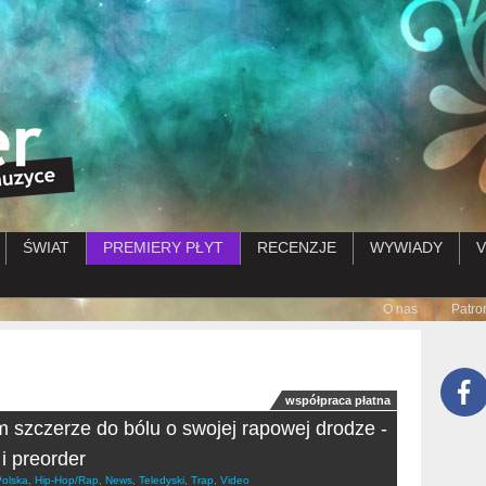
Przejdź do treści
ŚWIAT
PREMIERY PŁYT
RECENZJE
WYWIADY
V
Submenu
O nas
Patro
współpraca płatna
 szczerze do bólu o swojej rapowej drodze -
 i preorder
Polska
,
Hip-Hop/Rap
,
News
,
Teledyski
,
Trap
,
Video