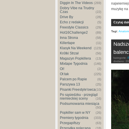
Diggin In The Videos
(269)
najwierniej
Dobry Vibe na Trudny
muzykę na 
Czas
(22)
Drive By
(28)
Echo z redakcji
Czytaj dal
(5)
Freestyle Classics
(29)
Tagi:
Anatom
Hot16Challenge2
(89)
Inna Strona
(58)
Killertape
Nadsze
(11)
Klasyk Na Weekend
(123)
balenc
Krótki Strzał
(56)
kategorie:
Magazyn Popkillera
(13)
dodano:
20
Mixtape Tygodnia
(146)
Oi!
(2)
Ot tak
(225)
Palcem po Rapie
(6)
Parszywa 13
(25)
Pisanki Freestyle'owca
(10)
Po sąsiedzku - przegląd
niemieckiej sceny
(16)
Podsumowania miesiąca
(50)
Popkiller sam w NY
(26)
Premiery tygodnia
(333)
Przegapifszy
(63)
Przesyłka polecana
(18)