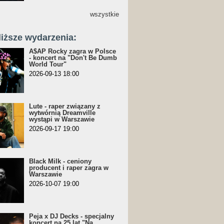
wszystkie
liższe wydarzenia:
A$AP Rocky zagra w Polsce
- koncert na "Don't Be Dumb
World Tour"
2026-09-13 18:00
Lute - raper związany z
wytwórnią Dreamville
wystąpi w Warszawie
2026-09-17 19:00
Black Milk - ceniony
producent i raper zagra w
Warszawie
2026-10-07 19:00
Peja x DJ Decks - specjalny
koncert na 25 lat "Na