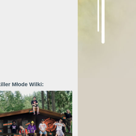
iller Młode Wilki: