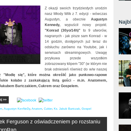
Z okazji swoich trzydziestych urodzin
nasz Młody Wilk z 7. edycji - wówczas
Augustyn, a obecnie
Augustyn
Najb
Kennedy,
wypuścił nowy projekt.
"Konrad (30yo/14h)"
to 9 utworów,
nagranych - jak pisze sam Konrad - w
14 godzin, dostępnych już teraz do
odsłuchu zarówno na Youtube, jak i
serwisach streamingowych. Uwagę
przykuwa przede wszystkim
zobrazowany klipem "30" (w którym nie
brak odniesień również do w/w naszej
az
"Modlę się", które można określić jako punkowo-rapowe
ańskie kolabo z zaskakującą listą gości - m.in. Anatomem,
Jakubem Bartczakiem, Cukrem oraz Gospelem.
ej >>
yn
,
Augustyn KenNeDy
,
Anatom
,
Cukier
,
Ks. Jakub Bartczak
,
Gospel
k Ferguson z oświadczeniem po rozstaniu
oproRap