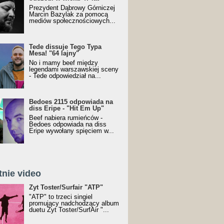
Prezydent Dąbrowy Górniczej
Marcin Bazylak za pomocą
mediów społecznościowych...
Tede dissuje Tego Typa
Mesa! "64 lajny"
No i mamy beef między
legendami warszawskiej sceny
- Tede odpowiedział na...
Bedoes 2115 odpowiada na
diss Eripe - "Hit Em Up"
Beef nabiera rumieńców -
Bedoes odpowiada na diss
Eripe wywołany spięciem w...
tnie video
Toster/SurfAir - ATP VIDEO
Żyt Toster/Surfair "ATP"
"ATP" to trzeci singiel
promujący nadchodzący album
duetu Żyt Toster/SurfAir "...