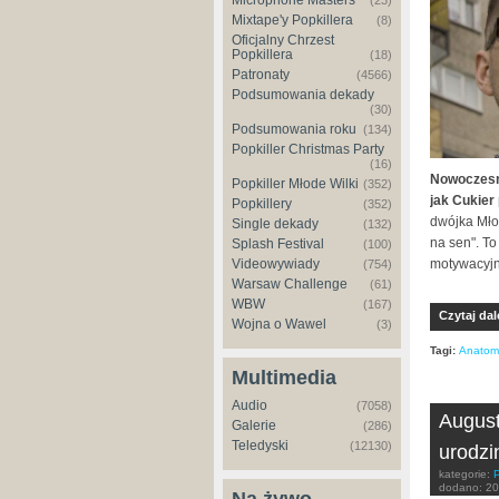
Microphone Masters
(23)
Mixtape'y Popkillera
(8)
Oficjalny Chrzest
Popkillera
(18)
Patronaty
(4566)
Podsumowania dekady
(30)
Podsumowania roku
(134)
Popkiller Christmas Party
(16)
Nowoczesn
Popkiller Młode Wilki
(352)
jak Cukier 
Popkillery
(352)
dwójka Mło
Single dekady
(132)
na sen". To
Splash Festival
(100)
motywacyjn
Videowywiady
(754)
Warsaw Challenge
(61)
WBW
(167)
Czytaj dal
Wojna o Wawel
(3)
Tagi:
Anatom
Multimedia
Audio
(7058)
August
Galerie
(286)
Teledyski
(12130)
urodzi
kategorie:
dodano:
20