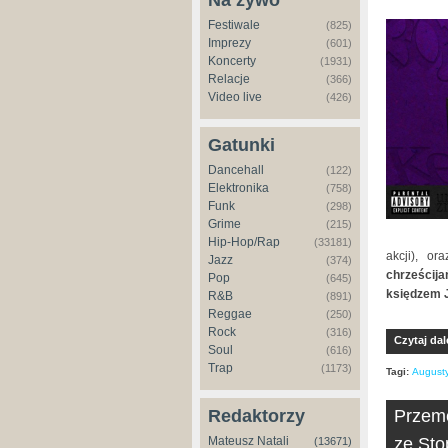
Na żywo
Festiwale
(825)
Imprezy
(601)
Koncerty
(1931)
Relacje
(366)
Video live
(426)
Gatunki
Dancehall
(122)
Elektronika
(758)
Funk
(298)
Grime
(215)
Hip-Hop/Rap
(33181)
akcji), or
Jazz
(374)
chrześcij
Pop
(645)
księdzem 
R&B
(891)
Reggae
(250)
Rock
(316)
Czytaj dal
Soul
(616)
Trap
(1173)
Tagi:
August
Przeme
Redaktorzy
ze St
Mateusz Natali
(13671)