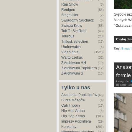
Rap Show
(3)
Rentgen
(53)
Głęboki prz
Stagekiller
(2)
Młodych Wi
Świadomy Słuchacz
(6)
Świeża Krew
"Ostatecz
(55)
Tak To Się Robi
(43)
Tourbus
(28)
Czytaj dal
Trillest. selection
(17)
Underwatch
(4)
Tagi:
Bango 
Video dnia
(1520)
Warto czekać
(32)
Z Archiwum HH
(10)
Anatom
Z Archiwum Popkillera
(12)
Z Archiwum S
(13)
formie
kategorie:
dodano:
20
Tylko u nas
Akademia Popkillerów
(65)
Burza Mózgów
(4)
Cali Trippin
(17)
Hip Hop Arena
(8)
Hip Hop Kemp
(308)
Imprezy Popkillera
(29)
Konkursy
(201)