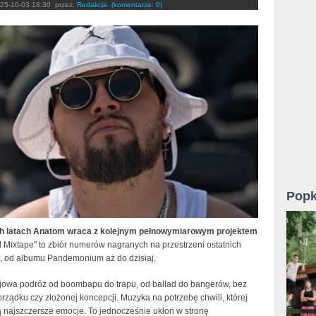
25-10-03 18:30
przez:
Redakcja
(komentarze: 0)
Popk
ch latach Anatom wraca z kolejnym pełnowymiarowym projektem
 Mixtape" to zbiór numerów nagranych na przestrzeni ostatnich
at, od albumu Pandemonium aż do dzisiaj.
ojowa podróż od boombapu do trapu, od ballad do bangerów, bez
ządku czy złożonej koncepcji. Muzyka na potrzebę chwili, której
ą najszczersze emocje. To jednocześnie ukłon w stronę