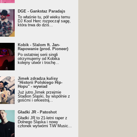
URALesko z nagrodą za
DGE - Gankstaz Paradajs
yczny/Trueschoolowy
To właśnie tu, pół wieku temu
m Roku (Popkillery 2023)
DJ Kool Herc rozpoczął sagę,
która trwa do dziś...
 - Slalom ft. Jan-
Kobik - Slalom ft. Jan-
wanie (prod. Pioneer)
Rapowanie (prod. Pioneer)
cial Music Visualiser]
Po ostatniej serii singli
otrzymujemy od Kobika
kolejny utwór i trochę...
k zdradza kulisy "Historii
Jimek zdradza kulisy
kiego Hip-Hopu" - wywiad
"Historii Polskiego Hip-
Hopu" - wywiad
Już jutro Jimek przejmie
Stadion Śląski, by wspólnie z
gośćmi i orkiestrą...
ki JR - Patoshot
Gładki JR - Patoshot
Gładki JR to 21-letni raper z
Dolnego Śląska i nowy
członek wytwórni TiW Music...