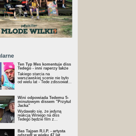
larne
Ten Typ Mes komentuje diss
Tedego - inni raperzy także
Takiego starcia na
warszawskiej scenie nie było
od wielu lat - Tede zdissował...
Wini odpowiada Tedemu 5-
minutowym dissem "Przytul
Jacka"
Wydawało się, że jedyną
reakcją Winiego na diss
Tedego będzie film z...
Bas Tajpan R.I.P. - artysta
odszedł w wieku 47 lat