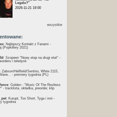
Legalu?"
2026-11-21 19:00
wszystkie
entowane:
ex
: Najlepszy Kontakt z Fanami -
j (Popkillery 2021)
3d
: Szopeen "Nowy etap na drugi etat" -
reorderu i teledysk
: Żabson/Hellfield/Sentino, White 2115,
Wane... - premiery tygodnia (PL)
Vence
: Golden - "Music Of The Restless
 - tracklista, okładka, preorder, klip
_pet
: Kurupt, Too Short, Tyga i inni -
ry tygodnia