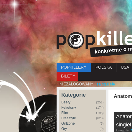
Menu główne
POPKILLERY
POLSKA
USA
BILETY
NIEZALOGOWANY |
zaloguj się
Kategorie
Anatom
Beefy
(251)
Felietony
(174)
Film
(193)
Anatom
Freestyle
(620)
Girlzone
(3)
singiel
Gry
(9)
kategorie: