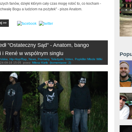
szych fanów, dzięki którym cały czas mogę robić to, co kocham -
chwałę Bogu a ludziom na pożytek" - pisze Anatom.
ej >>
dł "Ostateczny Sąd" - Anatom, bango
i i René w wspólnym singlu
Popu
Polska
,
Hip-Hop/Rap
,
News
,
Premiery
,
Teledyski
,
Video
,
Popkiller Młode Wilki
24-09-16 15:05
przez:
Miłosz Kiełb
(komentarze: 2)