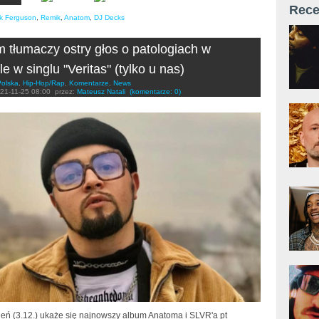
Rece
k Ferguson
,
Remik
,
Anatom
,
DJ Decks
 tłumaczy ostry głos o patologiach w
e w singlu "Veritas" (tylko u nas)
Polska
,
Hip-Hop/Rap
,
Komentarze
,
News
21-11-25 08:00
przez:
Mateusz Natali
(komentarze: 0)
ień (3.12.) ukaże się najnowszy album Anatoma i SLVR'a pt