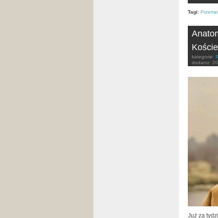
Tagi:
Przeme
Anatom
Kościel
kategorie:
dodano:
20
Już za tydz