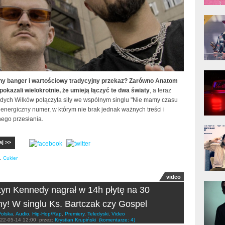
donG
Klas
Albu
Kobik
Rapo
y banger i wartościowy tradycyjny przekaz? Zarówno Anatom
[Offi
pokazali wielokrotnie, że umieją łączyć te dwa światy
, a teraz
dych Wilków połączyła siły we wspólnym singlu "Nie mamy czasu
 energiczny numer, w którym nie brak jednak ważnych treści i
ego przesłania.
Jime
Pols
ej >>
,
Cukier
video
Gład
yn Kennedy nagrał w 14h płytę na 30
ny! W singlu Ks. Bartczak czy Gospel
Polska
,
Audio
,
Hip-Hop/Rap
,
Premiery
,
Teledyski
,
Video
22-05-14 12:00
przez:
Krystian Krupiński
(komentarze: 4)