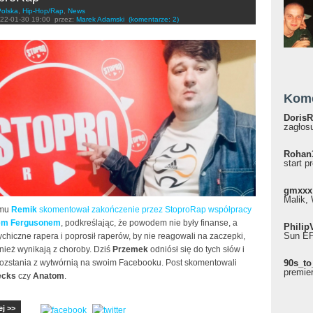
Polska
,
Hip-Hop/Rap
,
News
22-01-30 19:00
przez:
Marek Adamski
(komentarze: 2)
Kom
DorisR
zagłosu
Rohan
start p
gmxxx
Malik, 
emu
Remik
skomentował zakończenie przez StoproRap współpracy
em Fergusonem
, podkreślając, że powodem nie były finanse, a
Philip
Sun EP"
chiczne rapera i poprosił raperów, by nie reagowali na zaczepki,
nież wynikają z choroby. Dziś
Przemek
odniósł się do tych słów i
rozstania z wytwórnią na swoim Facebooku. Post skomentowali
90s_to
premie
ecks
czy
Anatom
.
ej >>