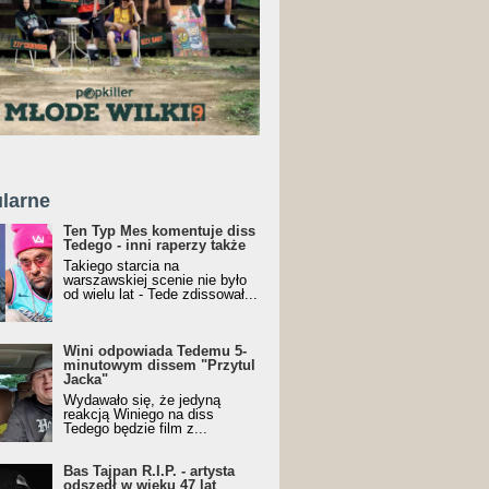
larne
Ten Typ Mes komentuje diss
Tedego - inni raperzy także
Takiego starcia na
warszawskiej scenie nie było
od wielu lat - Tede zdissował...
Wini odpowiada Tedemu 5-
minutowym dissem "Przytul
Jacka"
Wydawało się, że jedyną
reakcją Winiego na diss
Tedego będzie film z...
Bas Tajpan R.I.P. - artysta
odszedł w wieku 47 lat