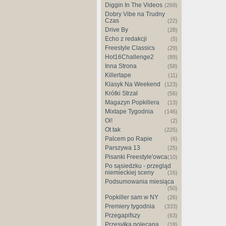
Diggin In The Videos
(269)
Dobry Vibe na Trudny
Czas
(22)
Drive By
(28)
Echo z redakcji
(5)
Freestyle Classics
(29)
Hot16Challenge2
(89)
Inna Strona
(58)
Killertape
(11)
Klasyk Na Weekend
(123)
Krótki Strzał
(56)
Magazyn Popkillera
(13)
Mixtape Tygodnia
(146)
Oi!
(2)
Ot tak
(225)
Palcem po Rapie
(6)
Parszywa 13
(25)
Pisanki Freestyle'owca
(10)
Po sąsiedzku - przegląd
niemieckiej sceny
(16)
Podsumowania miesiąca
(50)
Popkiller sam w NY
(26)
Premiery tygodnia
(333)
Przegapifszy
(63)
Przesyłka polecana
(18)