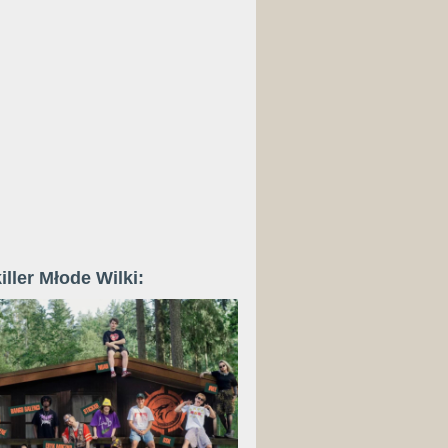
iller Młode Wilki: