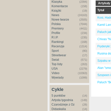
Klasyka
(2394)
Artykuły
Komentarze
(158)
Tytuł
Książki
(19)
News
(24163)
Kosi, Had
Nowe twarze
(2505)
Polska
(7044)
Kamil Lane
Premiery
(4411)
Paluch jak 
Profile
(234)
R.I.P.
(235)
Chivas "Na
Rankingi
(168)
Recenzje
Fryderyki
(1314)
Sport
(80)
Rusina do
Streetwear
(17)
Świat
(571)
Szpaku w 
Top listy
(263)
Alan "smog
USA
(2279)
Video
(10363)
Szopeen i
Wywiady
(1099)
Paluch "Be
Cykle
5 punktów
(14)
Artysta tygodnia
(149)
Czarodzieje z Oz
(28)
Didaskalia
(14)