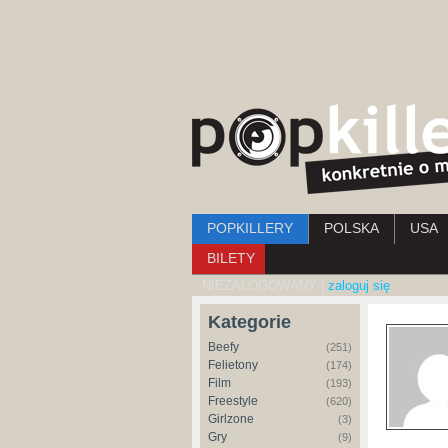
Menu główne
POPKILLERY
POLSKA
USA
BILETY
NIEZALOGOWANY |
zaloguj się
Kategorie
Beefy
(251)
Felietony
(174)
Film
(193)
Freestyle
(620)
Girlzone
(3)
Gry
(9)