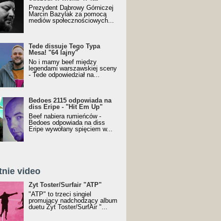
Prezydent Dąbrowy Górniczej
Marcin Bazylak za pomocą
mediów społecznościowych...
Tede dissuje Tego Typa
Mesa! "64 lajny"
No i mamy beef między
legendami warszawskiej sceny
- Tede odpowiedział na...
Bedoes 2115 odpowiada na
diss Eripe - "Hit Em Up"
Beef nabiera rumieńców -
Bedoes odpowiada na diss
Eripe wywołany spięciem w...
tnie video
Toster/SurfAir - ATP VIDEO
Żyt Toster/Surfair "ATP"
"ATP" to trzeci singiel
promujący nadchodzący album
duetu Żyt Toster/SurfAir "...