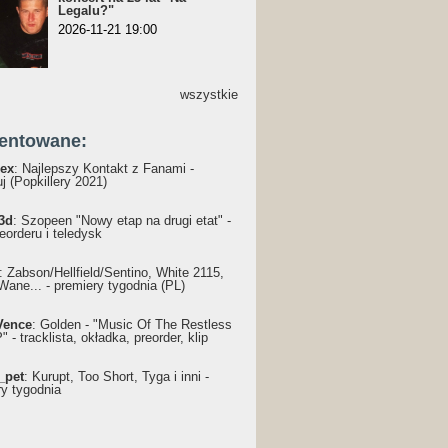
Legalu?"
2026-11-21 19:00
wszystkie
entowane:
ex
: Najlepszy Kontakt z Fanami -
j (Popkillery 2021)
3d
: Szopeen "Nowy etap na drugi etat" -
reorderu i teledysk
: Żabson/Hellfield/Sentino, White 2115,
Wane... - premiery tygodnia (PL)
Vence
: Golden - "Music Of The Restless
 - tracklista, okładka, preorder, klip
_pet
: Kurupt, Too Short, Tyga i inni -
ry tygodnia