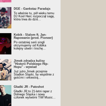
URALesko z nagrodą za
DGE - Gankstaz Paradajs
yczny/Trueschoolowy
To właśnie tu, pół wieku temu
m Roku (Popkillery 2023)
DJ Kool Herc rozpoczął sagę,
która trwa do dziś...
 - Slalom ft. Jan-
Kobik - Slalom ft. Jan-
wanie (prod. Pioneer)
Rapowanie (prod. Pioneer)
cial Music Visualiser]
Po ostatniej serii singli
otrzymujemy od Kobika
kolejny utwór i trochę...
k zdradza kulisy "Historii
Jimek zdradza kulisy
kiego Hip-Hopu" - wywiad
"Historii Polskiego Hip-
Hopu" - wywiad
Już jutro Jimek przejmie
Stadion Śląski, by wspólnie z
gośćmi i orkiestrą...
ki JR - Patoshot
Gładki JR - Patoshot
Gładki JR to 21-letni raper z
Dolnego Śląska i nowy
członek wytwórni TiW Music...