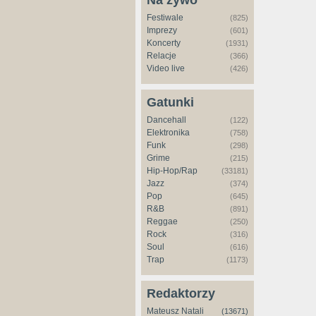
Na żywo
Festiwale
(825)
Imprezy
(601)
Koncerty
(1931)
Relacje
(366)
Video live
(426)
Gatunki
Dancehall
(122)
Elektronika
(758)
Funk
(298)
Grime
(215)
Hip-Hop/Rap
(33181)
Jazz
(374)
Pop
(645)
R&B
(891)
Reggae
(250)
Rock
(316)
Soul
(616)
Trap
(1173)
Redaktorzy
Mateusz Natali
(13671)