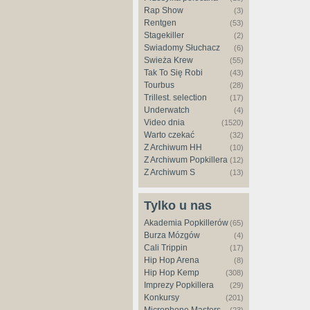
Rap Show
(3)
Rentgen
(53)
Stagekiller
(2)
Świadomy Słuchacz
(6)
Świeża Krew
(55)
Tak To Się Robi
(43)
Tourbus
(28)
Trillest. selection
(17)
Underwatch
(4)
Video dnia
(1520)
Warto czekać
(32)
Z Archiwum HH
(10)
Z Archiwum Popkillera
(12)
Z Archiwum S
(13)
Tylko u nas
Akademia Popkillerów
(65)
Burza Mózgów
(4)
Cali Trippin
(17)
Hip Hop Arena
(8)
Hip Hop Kemp
(308)
Imprezy Popkillera
(29)
Konkursy
(201)