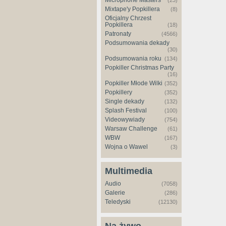
Microphone Masters
(23)
Mixtape'y Popkillera
(8)
Oficjalny Chrzest
Popkillera
(18)
Patronaty
(4566)
Podsumowania dekady
(30)
Podsumowania roku
(134)
Popkiller Christmas Party
(16)
Popkiller Młode Wilki
(352)
Popkillery
(352)
Single dekady
(132)
Splash Festival
(100)
Videowywiady
(754)
Warsaw Challenge
(61)
WBW
(167)
Wojna o Wawel
(3)
Multimedia
Audio
(7058)
Galerie
(286)
Teledyski
(12130)