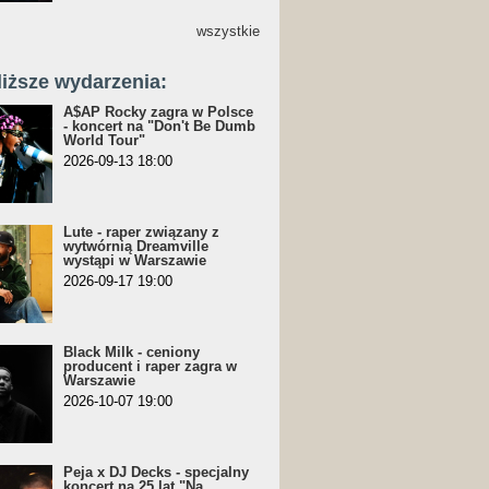
wszystkie
liższe wydarzenia:
A$AP Rocky zagra w Polsce
- koncert na "Don't Be Dumb
World Tour"
2026-09-13 18:00
Lute - raper związany z
wytwórnią Dreamville
wystąpi w Warszawie
2026-09-17 19:00
Black Milk - ceniony
producent i raper zagra w
Warszawie
2026-10-07 19:00
Peja x DJ Decks - specjalny
koncert na 25 lat "Na