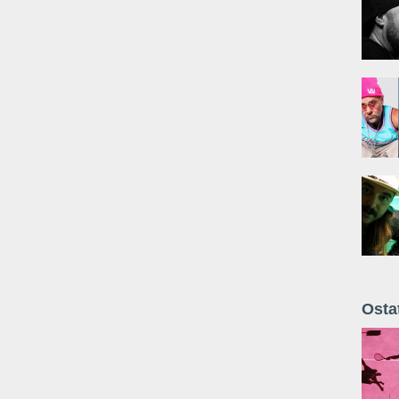
Osta
Żyt 