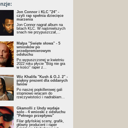
nzje:
Jon Connor i KLC "24" -
czyli rap spełnia dziecięce
marzenia
Jon Connor nagrał album na
bitach KLC. W najśmielszych
snach nie przypuszczał,...
Małpa "Święte słowa" - 5
wniosków po
przedpremierowym
odsłuchu
Po wypuszczonej w kwietniu
2022 roku płycie "Bóg nie gra
w kości" raper z...
Wiz Khalifa "Kush & O.J. 2" -
piękny prezent dla oddanych
fanów
Po naszej popkillerowej gali
stopniowo wracam do
rzeczywistości i nadrabiam...
Gkamolli z Undy wydaje
solo - 4 wnioski z odsłuchu
"Pełnego przepływu"
Filar gdyńskiej sceny, grafik,
główny producent i raper