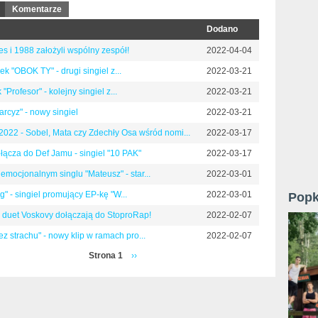
(aktywna karta)
Komentarze
Dodano
es i 1988 założyli wspólny zespół!
2022-04-04
k "OBOK TY" - drugi singiel z...
2022-03-21
"Profesor" - kolejny singiel z...
2022-03-21
rcyz" - nowy singiel
2022-03-21
 2022 - Sobel, Mata czy Zdechły Osa wśród nomi...
2022-03-17
łącza do Def Jamu - singiel "10 PAK"
2022-03-17
emocjonalnym singlu "Mateusz" - star...
2022-03-01
" - singiel promujący EP-kę "W...
2022-03-01
Popk
 duet Voskovy dołączają do StoproRap!
2022-02-07
z strachu" - nowy klip w ramach pro...
2022-02-07
Strona 1
››