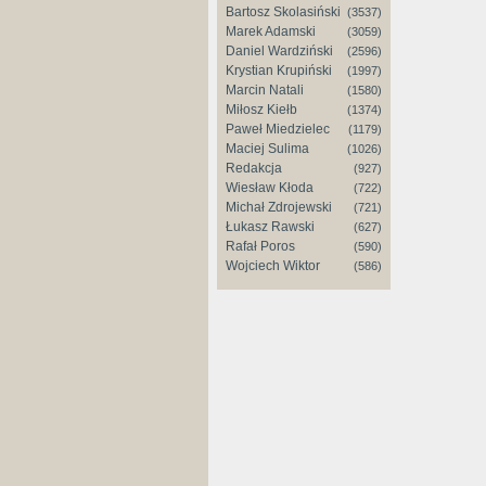
Bartosz Skolasiński
(3537)
Marek Adamski
(3059)
Daniel Wardziński
(2596)
Krystian Krupiński
(1997)
Marcin Natali
(1580)
Miłosz Kiełb
(1374)
Paweł Miedzielec
(1179)
Maciej Sulima
(1026)
Redakcja
(927)
Wiesław Kłoda
(722)
Michał Zdrojewski
(721)
Łukasz Rawski
(627)
Rafał Poros
(590)
Wojciech Wiktor
(586)