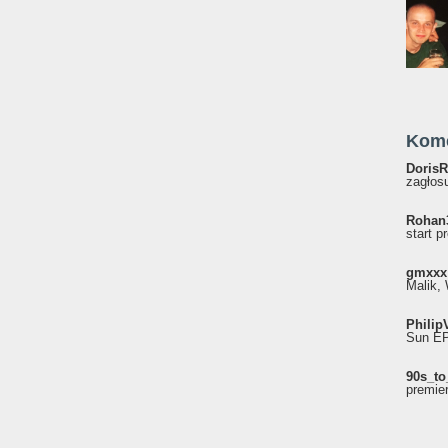
Kom
DorisR
zagłosu
Rohan
start p
gmxxx
Malik, 
Philip
Sun EP"
90s_to
premie