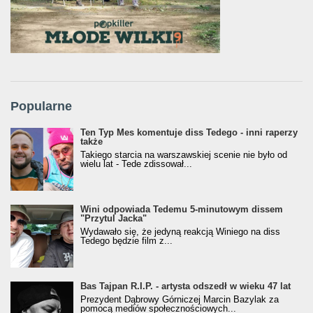
Popularne
Ten Typ Mes komentuje diss Tedego - inni raperzy
także
Takiego starcia na warszawskiej scenie nie było od
wielu lat - Tede zdissował...
Wini odpowiada Tedemu 5-minutowym dissem
"Przytul Jacka"
Wydawało się, że jedyną reakcją Winiego na diss
Tedego będzie film z...
Bas Tajpan R.I.P. - artysta odszedł w wieku 47 lat
Prezydent Dąbrowy Górniczej Marcin Bazylak za
pomocą mediów społecznościowych...