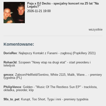
Peja x DJ Decks - specjalny koncert na 25 lat "Na
Legalu?"
2026-11-21 19:00
wszystkie
Komentowane:
DorisRex
: Najlepszy Kontakt z Fanami - zagłosuj (Popkillery 2021)
Rohan3d
: Szopeen "Nowy etap na drugi etat" - start preorderu i
teledysk
gmxxx
: Żabson/Hellfield/Sentino, White 2115, Malik, Wane... - premiery
tygodnia (PL)
PhilipVence
: Golden - "Music Of The Restless Sun EP" - tracklista,
okładka, preorder, klip
90s_to_pet
: Kurupt, Too Short, Tyga i inni - premiery tygodnia