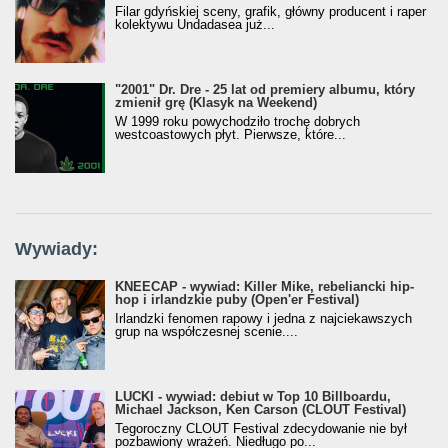
Filar gdyńskiej sceny, grafik, główny producent i raper
kolektywu Undadasea już...
"2001" Dr. Dre - 25 lat od premiery albumu, który
zmienił grę (Klasyk na Weekend)
W 1999 roku powychodziło trochę dobrych
westcoastowych płyt. Pierwsze, które...
Wywiady:
KNEECAP - wywiad: Killer Mike, rebeliancki hip-
hop i irlandzkie puby (Open'er Festival)
Irlandzki fenomen rapowy i jedna z najciekawszych
grup na współczesnej scenie....
LUCKI - wywiad: debiut w Top 10 Billboardu,
Michael Jackson, Ken Carson (CLOUT Festival)
Tegoroczny CLOUT Festival zdecydowanie nie był
pozbawiony wrażeń. Niedługo po...