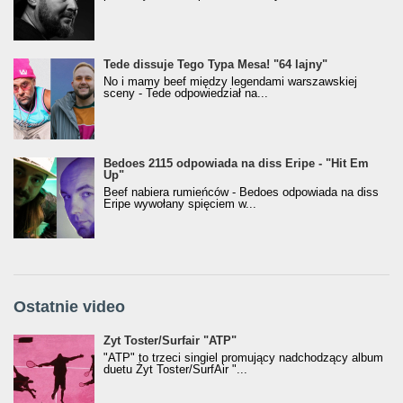
Tede dissuje Tego Typa Mesa! "64 lajny"
No i mamy beef między legendami warszawskiej
sceny - Tede odpowiedział na...
Bedoes 2115 odpowiada na diss Eripe - "Hit Em
Up"
Beef nabiera rumieńców - Bedoes odpowiada na diss
Eripe wywołany spięciem w...
Ostatnie video
Żyt Toster/SurfAir - ATP VIDEO
Żyt Toster/Surfair "ATP"
"ATP" to trzeci singiel promujący nadchodzący album
duetu Żyt Toster/SurfAir "...