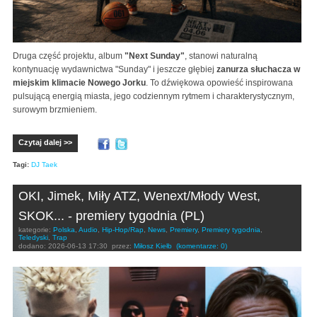
Druga część projektu, album
"Next Sunday"
, stanowi naturalną
kontynuację wydawnictwa "Sunday" i jeszcze głębiej
zanurza słuchacza w
miejskim klimacie Nowego Jorku
. To dźwiękowa opowieść inspirowana
pulsującą energią miasta, jego codziennym rytmem i charakterystycznym,
surowym brzmieniem.
Czytaj dalej >>
Tagi:
DJ Taek
OKI, Jimek, Miły ATZ, Wenext/Młody West,
SKOK... - premiery tygodnia (PL)
kategorie:
Polska
,
Audio
,
Hip-Hop/Rap
,
News
,
Premiery
,
Premiery tygodnia
,
Teledyski
,
Trap
dodano:
2026-06-13 17:30
przez:
Miłosz Kiełb
(komentarze: 0)