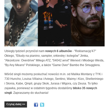
Ubiegły tydzień przyniósł nam
nowych 6 albumów
- "Reklamację'47"
Okiego, "Etiudy na pianino, sampler, orkiestrę i kolegów" Jimka,
"Atezetcore: Overdrive" Miłego ATZ, "04042.wnxt" Wenext i Młodego Westa,
"By Any Means" Polskiiego, a także "Game Over" Bambo the Smugglera.
Wśród singli możemy posłuchać nowości m.in. od Malika Montany z TYK i
730 Huncho, Louisa Villaina i Aviego, Sentino, Waimy i Kizo, Shelleriniego
i Słonia, Kabe, Qmpli, grupy Skok, Jurasa i Wigora, czy Zeusa. To tylko
zajawka, ponieważ w ostatnim tygodniu dostaliśmy
blisko 35 nowych
singli
. Zapraszamy do słuchania!
Czytaj dalej >>