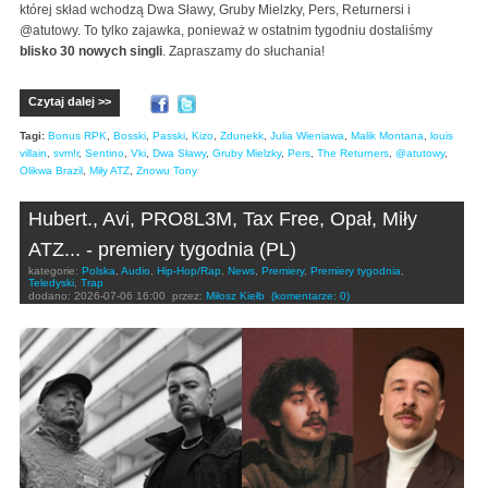
której skład wchodzą Dwa Sławy, Gruby Mielzky, Pers, Returnersi i
@atutowy. To tylko zajawka, ponieważ w ostatnim tygodniu dostaliśmy
blisko 30 nowych singli
. Zapraszamy do słuchania!
Czytaj dalej >>
Tagi:
Bonus RPK
,
Bosski
,
Passki
,
Kizo
,
Zdunekk
,
Julia Wieniawa
,
Malik Montana
,
louis
villain
,
svm!r
,
Sentino
,
Vki
,
Dwa Sławy
,
Gruby Mielzky
,
Pers
,
The Returners
,
@atutowy
,
Olikwa Brazil
,
Miły ATZ
,
Znowu Tony
Hubert., Avi, PRO8L3M, Tax Free, Opał, Miły
ATZ... - premiery tygodnia (PL)
kategorie:
Polska
,
Audio
,
Hip-Hop/Rap
,
News
,
Premiery
,
Premiery tygodnia
,
Teledyski
,
Trap
dodano:
2026-07-06 16:00
przez:
Miłosz Kiełb
(komentarze: 0)