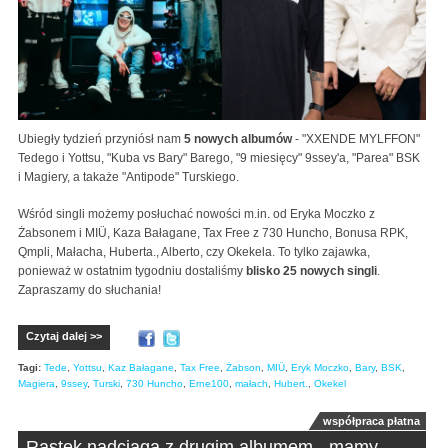
Ubiegły tydzień przyniósł nam
5 nowych albumów
- "XXENDE MYLFFON"
Tedego i Yottsu, "Kuba vs Bary" Barego, "9 miesięcy" 9ssey'a, "Parea" BSK
i Magiery, a takaże "Antipode" Turskiego.
Wśród singli możemy posłuchać nowości m.in. od Eryka Moczko z
Żabsonem i MIÜ, Kaza Bałagane, Tax Free z 730 Huncho, Bonusa RPK,
Qmpli, Małacha, Huberta., Alberto, czy Okekela. To tylko zajawka,
ponieważ w ostatnim tygodniu dostaliśmy
blisko 25 nowych singli
.
Zapraszamy do słuchania!
Czytaj dalej >>
Tagi:
Tede
,
Yottsu
,
Kaz Bałagane
,
Tax Free
,
Żabson
,
MIÜ
,
Eryk Moczko
,
Bary
,
BSK
,
Magiera
,
9ssey
,
Turski
,
730 Huncho
,
Erne100
,
małach
,
Hubert.
,
Okekel
współpraca płatna
Rastek nadciąga z drugim albumem - mamy