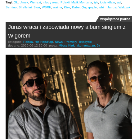
Tagi:
Oki
,
Jimek
,
Wenext
,
mlody west
,
Polskii
,
Malik Montana
,
tyk
,
louis villain
,
avi
,
Sentino
,
Shellerini
,
Sloń
,
WSRH
,
waima
,
Kizo
,
Kabe
,
Qry
,
qmple
,
lubin
,
Janusz Walczuk
współpraca płatna
Juras wraca i zapowiada nowy album singlem z
Wigorem
kategorie:
Polska
,
Hip-Hop/Rap
,
News
,
Premiery
,
Teledyski
dodano:
2026-06-12 15:00
przez:
Miłosz Kiełb
(komentarze: 0)