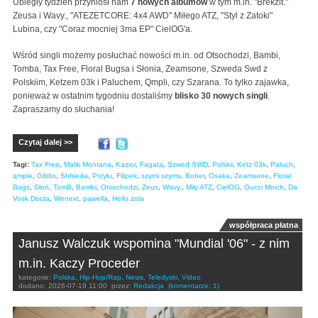
Ubiegły tydzień przyniósł nam
7 nowych albumów
w tym m.in. "Brekzit."
Zeusa i Wavy., "ATEZETCORE: 4x4 AWD" Miłego ATZ, "Styl z Zatoki"
Lubina, czy "Coraz mocniej 3ma EP" CielOG'a.
Wśród singli możemy posłuchać nowości m.in. od Otsochodzi, Bambi,
Tomba, Tax Free, Floral Bugsa i Słonia, Zeamsone, Szweda Swd z
Polskiim, Ketzem 03k i Paluchem, Qmpli, czy Szarana. To tylko zajawka,
ponieważ w ostatnim tygodniu dostaliśmy
blisko 30 nowych singli
.
Zapraszamy do słuchania!
Czytaj dalej >>
Tagi:
Tax Free
,
Malik Montana
,
Kazior
,
Fagata
,
Szwed SWD
,
Polskii
,
Ketz 03k
,
Paluch
,
qmple
,
Gibbs
,
Shhieda
,
Przyłu
,
Filipek
,
szymi szyms
,
Bober
,
Osaka
,
Zeamsone
,
Floral
Bugs
,
Słoń
,
TomB
,
Bambi
,
Otsochodzi
,
Zeus
,
Wavy.
,
Miły ATZ
,
CielOG
,
Gucci Mnich
,
Da
Vosk Docta
,
Wenext
,
pawella
,
Hello.zola
współpraca płatna
Janusz Walczuk wspomina "Mundial '06" - z nim
m.in. Kaczy Proceder
kategorie:
Polska
,
Hip-Hop/Rap
,
News
,
Teledyski
,
Video
dodano:
2026-07-19 11:00
przez:
Redakcja
(komentarze: 1)