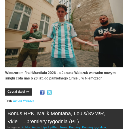
Wieczorem finał Mundialu 2026 - a Janusz Walczuk w swoim nowym
singlu cofa nas o 20 lat
, do pamiętnego turnieju w Niemczech.
Czytaj dalej >>
Tagi:
Janusz Walczuk
Bonus RPK, Malik Montana, Louis/SVM!R,
Vkie... - premiery tygodnia (PL)
kategorie:
Polska
,
Audio
,
Hip-Hop/Rap
,
News
,
Premiery
,
Premiery tygodnia
,