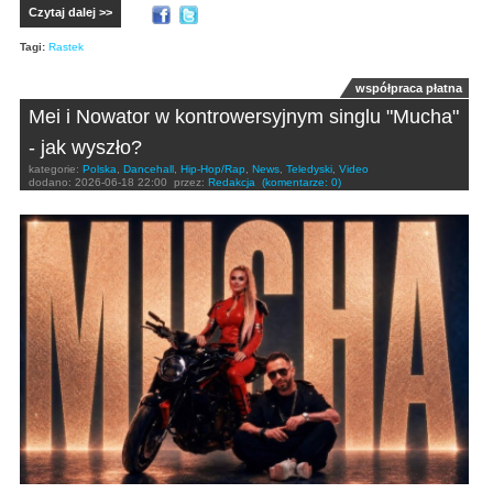
Czytaj dalej >>
Tagi:
Rastek
współpraca płatna
Mei i Nowator w kontrowersyjnym singlu "Mucha"
- jak wyszło?
kategorie:
Polska
,
Dancehall
,
Hip-Hop/Rap
,
News
,
Teledyski
,
Video
dodano:
2026-06-18 22:00
przez:
Redakcja
(komentarze: 0)