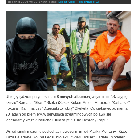
dodano:
2026-06-27 17:00
przez:
Miłosz Kiełb
(komentarze: 1)
Ubiegły tydzień przyniósł nam
8 nowych albumów
, w tym m.in. "Szczyptę
sznytu" Bardala, "Skam" Skoku (Sokół, Kukon, Amen, Magiera), "Katharsis"
Fokusa i Rahima, czy "Dzieciaki to robią" Okekela. Co ciekawe, po niemal
20 latach od premiery, w serwisach streamingowych pojawił się
legendarny krążek Palucha i Julasa pt. "Biuro Ochrony Rapu".
Wśród singli możemy posłuchać nowości m.in. od Malika Montany i Kizo,
Kaza Bałagane, Young Leosi, projektu "Scadi House", Fagaty i Modelek,