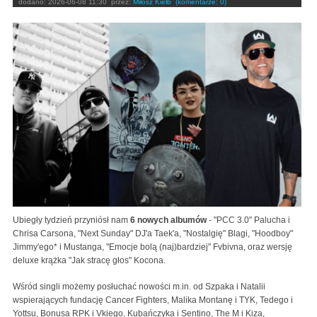
dodano:
2026-06-08 11:30
przez:
Miłosz Kiełb
(komentarze: 0)
Ubiegły tydzień przyniósł nam
6 nowych albumów
- "PCC 3.0" Palucha i
Chrisa Carsona, "Next Sunday" DJ'a Taek'a, "Nostalgię" Blagi, "Hoodboy"
Jimmy'ego* i Mustanga, "Emocje bolą (naj)bardziej" Fvbivna, oraz wersję
deluxe krążka "Jak stracę głos" Kocona.
Wśród singli możemy posłuchać nowości m.in. od Szpaka i Natalii
wspierających fundację Cancer Fighters, Malika Montanę i TYK, Tedego i
Yottsu, Bonusa RPK i Vkiego, Kubańczyka i Sentino, The M i Kiza,