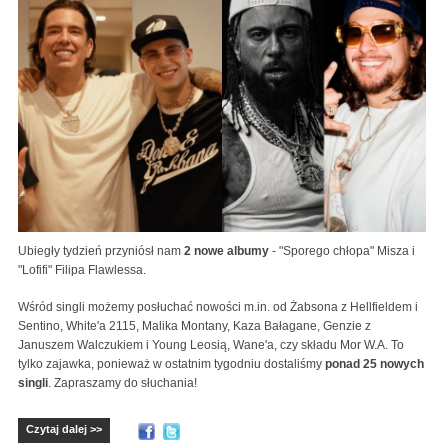
Ubiegły tydzień przyniósł nam
2 nowe albumy
- "Sporego chłopa" Misza i
"Lofifi" Filipa Flawlessa.
Wśród singli możemy posłuchać nowości m.in. od Żabsona z Hellfieldem i
Sentino, White'a 2115, Malika Montany, Kaza Bałagane, Genzie z
Januszem Walczukiem i Young Leosią, Wane'a, czy składu Mor W.A. To
tylko zajawka, ponieważ w ostatnim tygodniu dostaliśmy
ponad 25 nowych
singli
. Zapraszamy do słuchania!
Czytaj dalej >>