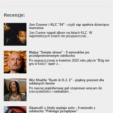
Recenzje:
Jon Connor i KLC "24" - czyli rap spełnia dziecięce
marzenia
Jon Connor nagrał album na bitach KLC. W
najśmielszych snach nie przypuszczał,...
Małpa "Święte słowa" - 5 wniosków po
przedpremierowym odsłuchu
Po wypuszczonej w kwietniu 2022 roku płycie "Bóg nie
gra w kości" raper z...
Wiz Khalifa "Kush & O.J. 2" - piękny prezent dla
oddanych fanów
Po naszej popkillerowej gali stopniowo wracam do
rzeczywistości i nadrabiam...
Gkamolli z Undy wydaje solo - 4 wnioski z
odsłuchu "Pełnego przepływu"