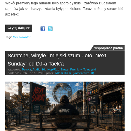
Wokół premiery tego numeru było sporo dyskusji, zarówno z udziałem
raperów jak słuchaczy a zdania były podzielone. Teraz możemy sprawdzić
już efekt.
Czytaj dalej >>
Tagi:
Mei
,
Nowator
współpraca płatna
Scratche, winyle i miejski szum - oto "Next
Sunday" od DJ-a Taek’a
kategorie:
Polska
,
Audio
,
Hip-Hop/Rap
,
News
,
Premiery
,
Teledyski
dodano:
2026-06-15 22:00
przez:
Miłosz Kiełb
(komentarze: 0)