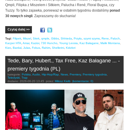
Qmpli, Filipka z Miszelem i Sitkiem, Palucha i René, Floral Bugsa, czy
Tuzzy. To tylko zajawka, ponieważ w ostatnim tygodniu dostaliśmy
ponad
30 nowych singli
. Zapraszamy do słuchania!
Czytaj dalej >>
Tagi:
Filipek
,
Miszel
,
Sitek
,
qmple
,
Gibbs
,
Shhieda
,
Przyłu
,
szymi szyms
,
Rene
,
Paluch
,
Kacper HTA
,
Amar
,
Kazior
,
730 Huncho
,
Young Leosia
,
Kaz Bałagane
,
Malik Montana
,
Kizo
,
Bardal
,
Julas
,
Fokus
,
Rahim
,
Shellerini
,
Kidzlori
Tede, Bary, Hubert., Tax Free, Kaz Bałagane ... -
premiery tygodnia (PL)
kategorie:
Polska
,
Audio
,
Hip-Hop/Rap
,
News
,
Premiery
,
Premiery tygodnia
,
Teledyski
,
Trap
dodano:
2026-06-20 13:45
przez:
Miłosz Kiełb
(komentarze: 0)