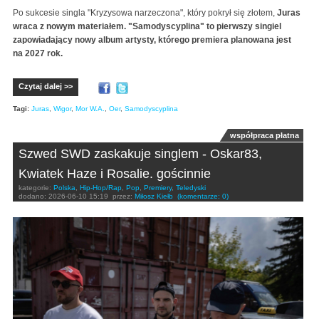
Po sukcesie singla "Kryzysowa narzeczona", który pokrył się złotem,
Juras
wraca z nowym materiałem. "Samodyscyplina" to pierwszy singiel
zapowiadający nowy album artysty, którego premiera planowana jest
na 2027 rok.
Czytaj dalej >>
Tagi:
Juras
,
Wigor
,
Mor W.A.
,
Oer
,
Samodyscyplina
współpraca płatna
Szwed SWD zaskakuje singlem - Oskar83,
Kwiatek Haze i Rosalie. gościnnie
kategorie:
Polska
,
Hip-Hop/Rap
,
Pop
,
Premiery
,
Teledyski
dodano:
2026-06-10 15:19
przez:
Miłosz Kiełb
(komentarze: 0)