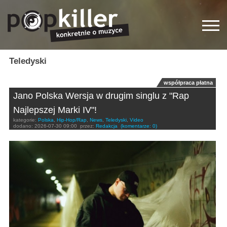
Teledyski
współpraca płatna
Jano Polska Wersja w drugim singlu z "Rap
Najlepszej Marki IV"!
kategorie:
Polska
,
Hip-Hop/Rap
,
News
,
Teledyski
,
Video
dodano:
2026-07-30 09:00
przez:
Redakcja
(komentarze: 0)