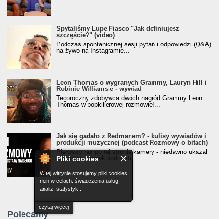
Spytaliśmy Lupe Fiasco "Jak definiujesz
szczęście?" (video)
Podczas spontanicznej sesji pytań i odpowiedzi (Q&A)
na żywo na Instagramie...
Leon Thomas o wygranych Grammy, Lauryn Hill i
Robinie Williamsie - wywiad
Tegoroczny zdobywca dwóch nagród Grammy Leon
Thomas w popkillerowej rozmowie!...
Jak się gadało z Redmanem? - kulisy wywiadów i
produkcji muzycznej (podcast Rozmowy o bitach)
Pierwszy raz po tej stronie kamery - niedawno ukazał
się nowy odcinek podcastu...
Pliki cookies
W tej witrynie stosujemy pliki cookies
m.in w celach: świadczenia usług,
analiz, statystyk..
czytaj więcej
Polecamy