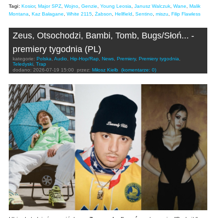
Tagi:
Kosior
,
Major SPZ
,
Wojno
,
Genzie
,
Young Leosia
,
Janusz Walczuk
,
Wane
,
Malik
Montana
,
Kaz Bałagane
,
White 2115
,
Żabson
,
Hellfield
,
Sentino
,
miszu
,
Filip Flawless
Zeus, Otsochodzi, Bambi, Tomb, Bugs/Słoń... -
premiery tygodnia (PL)
kategorie:
Polska
,
Audio
,
Hip-Hop/Rap
,
News
,
Premiery
,
Premiery tygodnia
,
Teledyski
,
Trap
dodano:
2026-07-19 15:00
przez:
Miłosz Kiełb
(komentarze: 0)