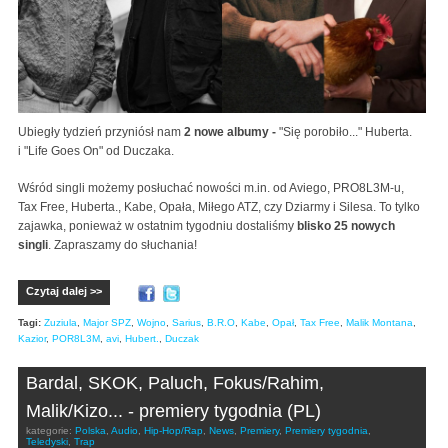
Ubiegły tydzień przyniósł nam
2 nowe albumy -
"Się porobiło..." Huberta.
i "Life Goes On" od Duczaka.
Wśród singli możemy posłuchać nowości m.in. od Aviego, PRO8L3M-u,
Tax Free, Huberta., Kabe, Opała, Miłego ATZ, czy Dziarmy i Silesa. To tylko
zajawka, ponieważ w ostatnim tygodniu dostaliśmy
blisko 25 nowych
singli
. Zapraszamy do słuchania!
Czytaj dalej >>
Tagi:
Zuziula
,
Major SPZ
,
Wojno
,
Sarius
,
B.R.O
,
Kabe
,
Opał
,
Tax Free
,
Malik Montana
,
Kazior
,
POR8L3M
,
avi
,
Hubert.
,
Duczak
Bardal, SKOK, Paluch, Fokus/Rahim,
Malik/Kizo... - premiery tygodnia (PL)
kategorie:
Polska
,
Audio
,
Hip-Hop/Rap
,
News
,
Premiery
,
Premiery tygodnia
,
Teledyski
,
Trap