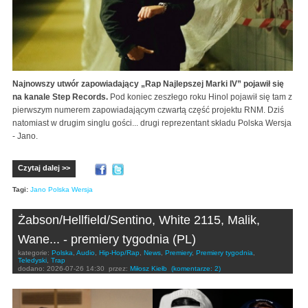
Najnowszy utwór zapowiadający „Rap Najlepszej Marki IV” pojawił się
na kanale Step Records.
Pod koniec zeszłego roku Hinol pojawił się tam z
pierwszym numerem zapowiadającym czwartą część projektu RNM. Dziś
natomiast w drugim singlu gości... drugi reprezentant składu Polska Wersja
- Jano.
Czytaj dalej >>
Tagi:
Jano Polska Wersja
Żabson/Hellfield/Sentino, White 2115, Malik,
Wane... - premiery tygodnia (PL)
kategorie:
Polska
,
Audio
,
Hip-Hop/Rap
,
News
,
Premiery
,
Premiery tygodnia
,
Teledyski
,
Trap
dodano:
2026-07-26 14:30
przez:
Miłosz Kiełb
(komentarze: 2)