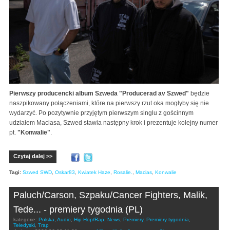
Pierwszy producencki album Szweda "Producerad av Szwed"
będzie
naszpikowany połączeniami, które na pierwszy rzut oka mogłyby się nie
wydarzyć. Po pozytywnie przyjętym pierwszym singlu z gościnnym
udziałem Maciasa, Szwed stawia następny krok i prezentuje kolejny numer
pt.
"Konwalie"
.
Czytaj dalej >>
Tagi:
Szwed SWD
,
Oskar83
,
Kwiatek Haze
,
Rosalie.
,
Macias
,
Konwalie
Paluch/Carson, Szpaku/Cancer Fighters, Malik,
Tede... - premiery tygodnia (PL)
kategorie:
Polska
,
Audio
,
Hip-Hop/Rap
,
News
,
Premiery
,
Premiery tygodnia
,
Teledyski
,
Trap