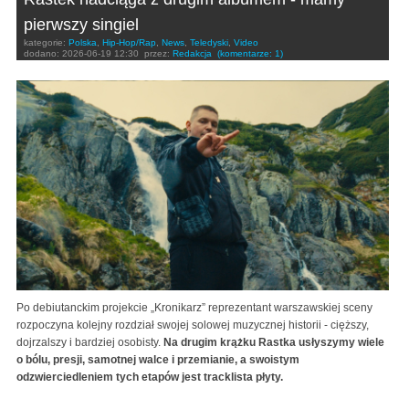
pierwszy singiel
kategorie:
Polska
,
Hip-Hop/Rap
,
News
,
Teledyski
,
Video
dodano:
2026-06-19 12:30
przez:
Redakcja
(komentarze: 1)
Po debiutanckim projekcie „Kronikarz” reprezentant warszawskiej sceny
rozpoczyna kolejny rozdział swojej solowej muzycznej historii - cięższy,
dojrzalszy i bardziej osobisty.
Na drugim krążku Rastka usłyszymy wiele
o bólu, presji, samotnej walce i przemianie, a swoistym
odzwierciedleniem tych etapów jest tracklista płyty.