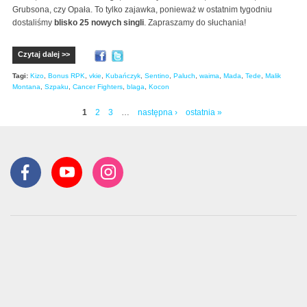
Grubsona, czy Opała. To tylko zajawka, ponieważ w ostatnim tygodniu
dostaliśmy
blisko 25 nowych singli
. Zapraszamy do słuchania!
Czytaj dalej >>
Tagi:
Kizo
,
Bonus RPK
,
vkie
,
Kubańczyk
,
Sentino
,
Paluch
,
waima
,
Mada
,
Tede
,
Malik
Montana
,
Szpaku
,
Cancer Fighters
,
blaga
,
Kocon
1
2
3
…
następna ›
ostatnia »
Strony