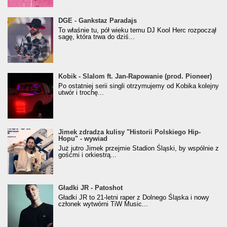
donGURALesko z nagrodą za
DGE - Gankstaz Paradajs
Klasyczny/Trueschoolowy Album Roku
To właśnie tu, pół wieku temu DJ Kool Herc rozpoczął
(Popkillery 2023)
sagę, która trwa do dziś...
Kobik - Slalom ft. Jan-Rapowanie (prod. Pioneer)
Kobik - Slalom ft. Jan-Rapowanie (prod. Pioneer)
[Official Music Visualiser]
Po ostatniej serii singli otrzymujemy od Kobika kolejny
utwór i trochę...
Jimek zdradza kulisy "Historii Polskiego Hip-
Jimek zdradza kulisy "Historii Polskiego Hip-
Hopu" - wywiad
Hopu" - wywiad
Już jutro Jimek przejmie Stadion Śląski, by wspólnie z
gośćmi i orkiestrą...
Gładki JR - Patoshot
Gładki JR - Patoshot
Gładki JR to 21-letni raper z Dolnego Śląska i nowy
członek wytwórni TiW Music...