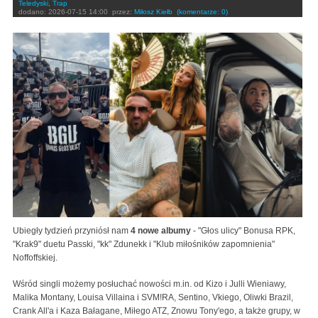
Teledyski
,
Trap
dodano:
2026-07-15 14:00
przez:
Miłosz Kiełb
(komentarze: 0)
Ubiegły tydzień przyniósł nam
4 nowe albumy
- "Głos ulicy" Bonusa RPK,
"Krak9" duetu Passki, "kk" Zdunekk i "Klub miłośników zapomnienia"
Noffoffskiej.
Wśród singli możemy posłuchać nowości m.in. od Kizo i Julli Wieniawy,
Malika Montany, Louisa Villaina i SVM!RA, Sentino, Vkiego, Oliwki Brazil,
Crank All'a i Kaza Bałagane, Miłego ATZ, Znowu Tony'ego, a także grupy, w