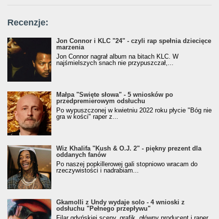
Recenzje:
Jon Connor i KLC "24" - czyli rap spełnia dziecięce
marzenia
Jon Connor nagrał album na bitach KLC. W
najśmielszych snach nie przypuszczał,...
Małpa "Święte słowa" - 5 wniosków po
przedpremierowym odsłuchu
Po wypuszczonej w kwietniu 2022 roku płycie "Bóg nie
gra w kości" raper z...
Wiz Khalifa "Kush & O.J. 2" - piękny prezent dla
oddanych fanów
Po naszej popkillerowej gali stopniowo wracam do
rzeczywistości i nadrabiam...
Gkamolli z Undy wydaje solo - 4 wnioski z
odsłuchu "Pełnego przepływu"
Filar gdyńskiej sceny, grafik, główny producent i raper