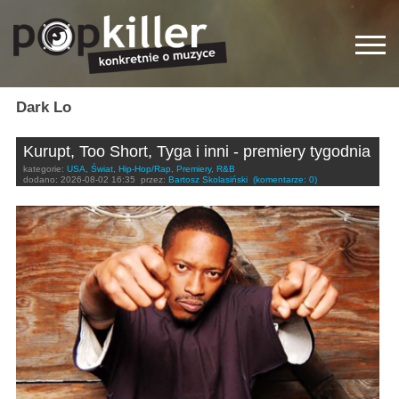
Dark Lo
Kurupt, Too Short, Tyga i inni - premiery tygodnia
kategorie:
USA
,
Świat
,
Hip-Hop/Rap
,
Premiery
,
R&B
dodano:
2026-08-02 16:35
przez:
Bartosz Skolasiński
(komentarze: 0)