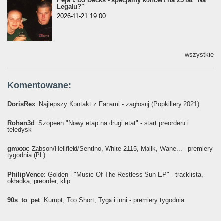
Peja x DJ Decks - specjalny koncert na 25 lat "Na
Legalu?"
2026-11-21 19:00
wszystkie
Komentowane:
DorisRex
: Najlepszy Kontakt z Fanami - zagłosuj (Popkillery 2021)
Rohan3d
: Szopeen "Nowy etap na drugi etat" - start preorderu i
teledysk
gmxxx
: Żabson/Hellfield/Sentino, White 2115, Malik, Wane... - premiery
tygodnia (PL)
PhilipVence
: Golden - "Music Of The Restless Sun EP" - tracklista,
okładka, preorder, klip
90s_to_pet
: Kurupt, Too Short, Tyga i inni - premiery tygodnia