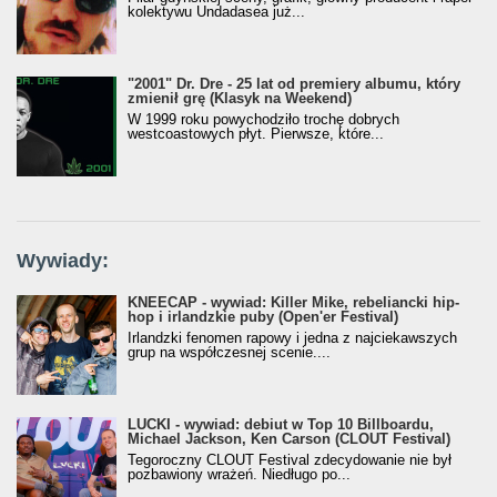
kolektywu Undadasea już...
"2001" Dr. Dre - 25 lat od premiery albumu, który
zmienił grę (Klasyk na Weekend)
W 1999 roku powychodziło trochę dobrych
westcoastowych płyt. Pierwsze, które...
Wywiady:
KNEECAP - wywiad: Killer Mike, rebeliancki hip-
hop i irlandzkie puby (Open'er Festival)
Irlandzki fenomen rapowy i jedna z najciekawszych
grup na współczesnej scenie....
LUCKI - wywiad: debiut w Top 10 Billboardu,
Michael Jackson, Ken Carson (CLOUT Festival)
Tegoroczny CLOUT Festival zdecydowanie nie był
pozbawiony wrażeń. Niedługo po...