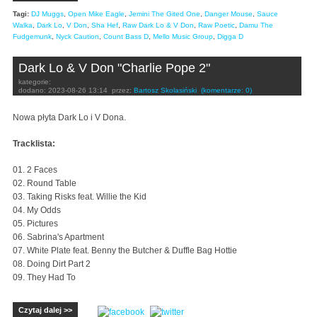
Tagi:
DJ Muggs
,
Open Mike Eagle
,
Jemini The Gited One
,
Danger Mouse
,
Sauce
Walka
,
Dark Lo
,
V Don
,
Sha Hef
,
Raw Dark Lo & V Don
,
Raw Poetic
,
Damu The
Fudgemunk
,
Nyck Caution
,
Count Bass D
,
Mello Music Group
,
Digga D
Dark Lo & V Don "Charlie Pope 2"
kategorie:
dodano:
2023-08-26 13:14
przez:
Bartosz Skolasiński
(komentarze: 0)
Nowa płyta Dark Lo i V Dona.
Tracklista:
01. 2 Faces
02. Round Table
03. Taking Risks feat. Willie the Kid
04. My Odds
05. Pictures
06. Sabrina's Apartment
07. White Plate feat. Benny the Butcher & Duffle Bag Hottie
08. Doing Dirt Part 2
09. They Had To
Czytaj dalej >>