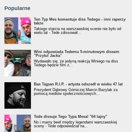
Popularne
Ten Typ Mes komentuje diss Tedego - inni raperzy
także
Takiego starcia na warszawskiej scenie nie było od
wielu lat - Tede zdissował...
Wini odpowiada Tedemu 5-minutowym dissem
"Przytul Jacka"
Wydawało się, że jedyną reakcją Winiego na diss
Tedego będzie film z...
Bas Tajpan R.I.P. - artysta odszedł w wieku 47 lat
Prezydent Dąbrowy Górniczej Marcin Bazylak za
pomocą mediów społecznościowych...
Tede dissuje Tego Typa Mesa! "64 lajny"
No i mamy beef między legendami warszawskiej
sceny - Tede odpowiedział na...