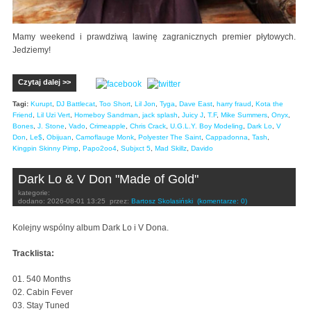
Mamy weekend i prawdziwą lawinę zagranicznych premier płytowych.
Jedziemy!
Czytaj dalej >>
Tagi:
Kurupt
,
DJ Battlecat
,
Too Short
,
Lil Jon
,
Tyga
,
Dave East
,
harry fraud
,
Kota the
Friend
,
Lil Uzi Vert
,
Homeboy Sandman
,
jack splash
,
Juicy J
,
T.F
,
Mike Summers
,
Onyx
,
Bones
,
J. Stone
,
Vado
,
Crimeapple
,
Chris Crack
,
U.G.L.Y. Boy Modeling
,
Dark Lo
,
V
Don
,
Le$
,
Obijuan
,
Camoflauge Monk
,
Polyester The Saint
,
Cappadonna
,
Tash
,
Kingpin Skinny Pimp
,
Papo2oo4
,
Subjxct 5
,
Mad Skillz
,
Davido
Dark Lo & V Don "Made of Gold"
kategorie:
dodano:
2026-08-01 13:25
przez:
Bartosz Skolasiński
(komentarze: 0)
Kolejny wspólny album Dark Lo i V Dona.
Tracklista:
01. 540 Months
02. Cabin Fever
03. Stay Tuned