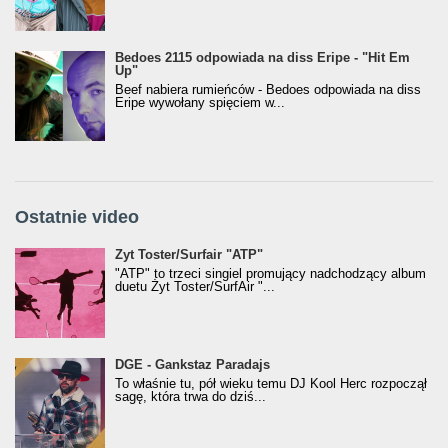
Bedoes 2115 odpowiada na diss Eripe - "Hit Em
Up"
Beef nabiera rumieńców - Bedoes odpowiada na diss
Eripe wywołany spięciem w...
Ostatnie video
Żyt Toster/SurfAir - ATP VIDEO
Żyt Toster/Surfair "ATP"
"ATP" to trzeci singiel promujący nadchodzący album
duetu Żyt Toster/SurfAir "...
donGURALesko z nagrodą za
DGE - Gankstaz Paradajs
Klasyczny/Trueschoolowy Album Roku
To właśnie tu, pół wieku temu DJ Kool Herc rozpoczął
(Popkillery 2023)
sagę, która trwa do dziś...