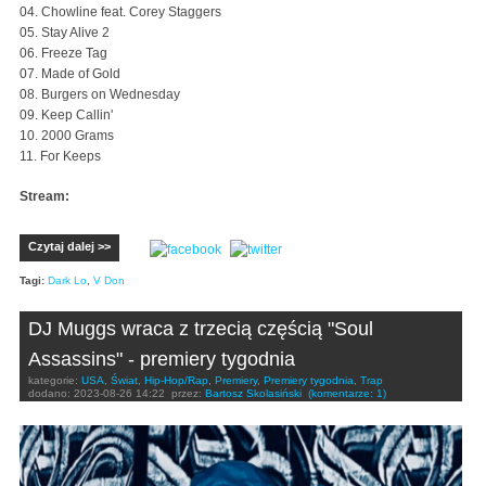
04. Chowline feat. Corey Staggers
05. Stay Alive 2
06. Freeze Tag
07. Made of Gold
08. Burgers on Wednesday
09. Keep Callin'
10. 2000 Grams
11. For Keeps
Stream:
Czytaj dalej >>
Tagi:
Dark Lo
,
V Don
DJ Muggs wraca z trzecią częścią "Soul
Assassins" - premiery tygodnia
kategorie:
USA
,
Świat
,
Hip-Hop/Rap
,
Premiery
,
Premiery tygodnia
,
Trap
dodano:
2023-08-26 14:22
przez:
Bartosz Skolasiński
(komentarze: 1)