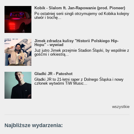
Kobik - Slalom ft. Jan-Rapowanie (prod. Pioneer)
Kobik - Slalom ft. Jan-Rapowanie (prod. Pioneer)
[Official Music Visualiser]
Po ostatniej serii singli otrzymujemy od Kobika kolejny
utwór i trochę...
Jimek zdradza kulisy "Historii Polskiego Hip-
Jimek zdradza kulisy "Historii Polskiego Hip-
Hopu" - wywiad
Hopu" - wywiad
Już jutro Jimek przejmie Stadion Śląski, by wspólnie z
gośćmi i orkiestrą...
Gładki JR - Patoshot
Gładki JR - Patoshot
Gładki JR to 21-letni raper z Dolnego Śląska i nowy
członek wytwórni TiW Music...
wszystkie
Najbliższe wydarzenia: