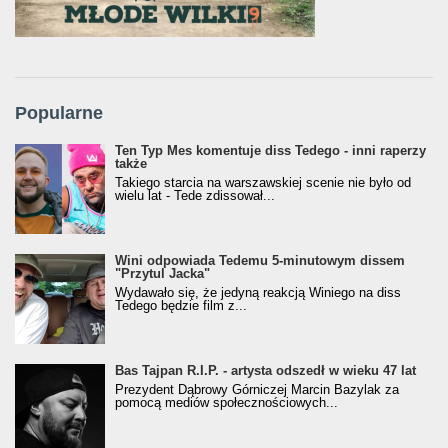
Popularne
Ten Typ Mes komentuje diss Tedego - inni raperzy
także
Takiego starcia na warszawskiej scenie nie było od
wielu lat - Tede zdissował...
Wini odpowiada Tedemu 5-minutowym dissem
"Przytul Jacka"
Wydawało się, że jedyną reakcją Winiego na diss
Tedego będzie film z...
Bas Tajpan R.I.P. - artysta odszedł w wieku 47 lat
Prezydent Dąbrowy Górniczej Marcin Bazylak za
pomocą mediów społecznościowych...