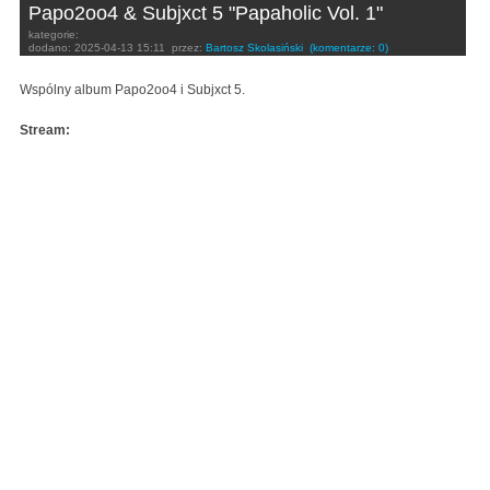
Papo2oo4 & Subjxct 5 "Papaholic Vol. 1"
kategorie:
dodano:
2025-04-13 15:11
przez:
Bartosz Skolasiński
(komentarze: 0)
Wspólny album Papo2oo4 i Subjxct 5.
Stream: