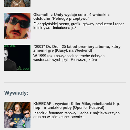
Gkamolli z Undy wydaje solo - 4 wnioski z
odsłuchu "Pełnego przepływu"
Filar gdyńskiej sceny, grafik, główny producent i raper
kolektywu Undadasea już...
"2001" Dr. Dre - 25 lat od premiery albumu, który
zmienił grę (Klasyk na Weekend)
W 1999 roku powychodziło trochę dobrych
westcoastowych płyt. Pierwsze, które...
Wywiady:
KNEECAP - wywiad: Killer Mike, rebeliancki hip-
hop i irlandzkie puby (Open'er Festival)
Irlandzki fenomen rapowy i jedna z najciekawszych
grup na współczesnej scenie....