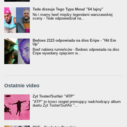
Tede dissuje Tego Typa Mesa! "64 lajny"
No i mamy beef między legendami warszawskiej
sceny - Tede odpowiedział na...
Bedoes 2115 odpowiada na diss Eripe - "Hit Em
Up"
Beef nabiera rumieńców - Bedoes odpowiada na diss
Eripe wywołany spięciem w...
Ostatnie video
Żyt Toster/SurfAir - ATP VIDEO
Żyt Toster/Surfair "ATP"
"ATP" to trzeci singiel promujący nadchodzący album
duetu Żyt Toster/SurfAir "...