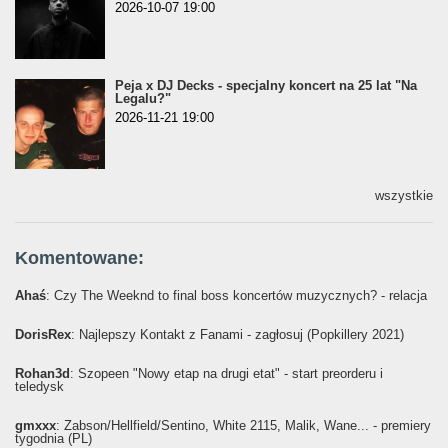
2026-10-07 19:00
Peja x DJ Decks - specjalny koncert na 25 lat "Na
Legalu?"
2026-11-21 19:00
wszystkie
Komentowane:
Ahaś
: Czy The Weeknd to final boss koncertów muzycznych? - relacja
DorisRex
: Najlepszy Kontakt z Fanami - zagłosuj (Popkillery 2021)
Rohan3d
: Szopeen "Nowy etap na drugi etat" - start preorderu i
teledysk
gmxxx
: Żabson/Hellfield/Sentino, White 2115, Malik, Wane... - premiery
tygodnia (PL)