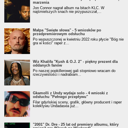
marzenia
Jon Connor nagrał album na bitach KLC. W
najśmielszych snach nie przypuszczał,...
Małpa "Święte słowa" - 5 wniosków po
przedpremierowym odsłuchu
Po wypuszczonej w kwietniu 2022 roku płycie "Bóg nie
gra w kości" raper z...
Wiz Khalifa "Kush & O.J. 2" - piękny prezent dla
oddanych fanów
Po naszej popkillerowej gali stopniowo wracam do
rzeczywistości i nadrabiam...
Gkamolli z Undy wydaje solo - 4 wnioski z
odsłuchu "Pełnego przepływu"
Filar gdyńskiej sceny, grafik, główny producent i raper
kolektywu Undadasea już...
"2001" Dr. Dre - 25 lat od premiery albumu, który