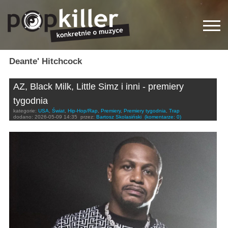
Deante' Hitchcock
AZ, Black Milk, Little Simz i inni - premiery
tygodnia
kategorie:
USA
,
Świat
,
Hip-Hop/Rap
,
Premiery
,
Premiery tygodnia
,
Trap
dodano:
2026-05-09 14:35
przez:
Bartosz Skolasiński
(komentarze: 0)