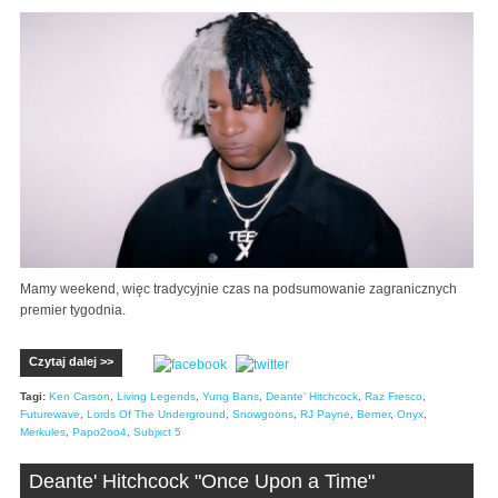
Mamy weekend, więc tradycyjnie czas na podsumowanie zagranicznych
premier tygodnia.
Czytaj dalej >>
Tagi:
Ken Carson
,
Living Legends
,
Yung Bans
,
Deante' Hitchcock
,
Raz Fresco
,
Futurewave
,
Lords Of The Underground
,
Snowgoons
,
RJ Payne
,
Berner
,
Onyx
,
Merkules
,
Papo2oo4
,
Subjxct 5
Deante' Hitchcock "Once Upon a Time"