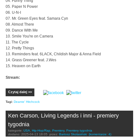
04. Funny Thing
05. Paper N Power
06. U-N-I
07. Mr. Green Eyes feat. Samara Cyn
08. Almost There
09. Dance With Me
10. Smile You're on Camera
11. The Cycle
12. Pretty Things
13. Reminders feat. 6LACK, Childish Major & Anna Field
14. Grass Greener feat. J.Wes
15. Heaven on Earth
Stream:
Czytaj dalej >>
Tagi:
Deante' Hitchcock
Ken Carson, Living Legends i inni - premiery
tygodnia
kategorie:
USA
,
Hip-Hop/Rap
,
Premiery
,
Premiery tygodnia
dodano:
2025-04-13 18:05
przez:
Bartosz Skolasiński
(komentarze: 4)