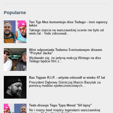
Popularne
Ten Typ Mes komentuje diss Tedego - inni raperzy
także
Takiego starcia na warszawskiej scenie nie było od
wielu lat - Tede zdissował...
Wini odpowiada Tedemu 5-minutowym dissem
"Przytul Jacka"
Wydawało się, że jedyną reakcją Winiego na diss
Tedego będzie film z...
Bas Tajpan R.I.P. - artysta odszedł w wieku 47 lat
Prezydent Dąbrowy Górniczej Marcin Bazylak za
pomocą mediów społecznościowych...
Tede dissuje Tego Typa Mesa! "64 lajny"
No i mamy beef między legendami warszawskiej