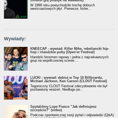
zmienił grę (Klasyk na Weekend)
W 1999 roku powychodziło trochę dobrych
westcoastowych płyt. Pierwsze, które...
Wywiady:
KNEECAP - wywiad: Killer Mike, rebeliancki hip-
hop i irlandzkie puby (Open'er Festival)
Irlandzki fenomen rapowy i jedna z najciekawszych
grup na współczesnej scenie....
LUCKI - wywiad: debiut w Top 10 Billboardu,
Michael Jackson, Ken Carson (CLOUT Festival)
Tegoroczny CLOUT Festival zdecydowanie nie był
pozbawiony wrażeń. Niedługo po...
Spytaliśmy Lupe Fiasco "Jak definiujesz
szczęście?" (video)
Podczas spontanicznej sesji pytań i odpowiedzi (Q&A)