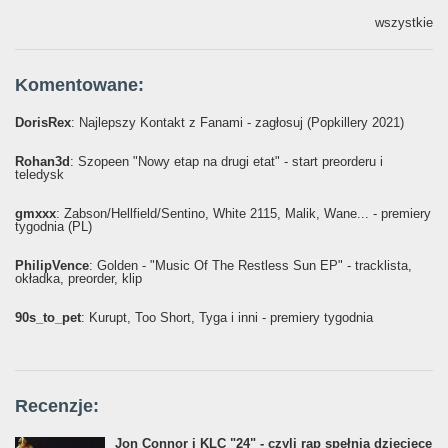
wszystkie
Komentowane:
DorisRex
: Najlepszy Kontakt z Fanami - zagłosuj (Popkillery 2021)
Rohan3d
: Szopeen "Nowy etap na drugi etat" - start preorderu i
teledysk
gmxxx
: Żabson/Hellfield/Sentino, White 2115, Malik, Wane... - premiery
tygodnia (PL)
PhilipVence
: Golden - "Music Of The Restless Sun EP" - tracklista,
okładka, preorder, klip
90s_to_pet
: Kurupt, Too Short, Tyga i inni - premiery tygodnia
Recenzje:
Jon Connor i KLC "24" - czyli rap spełnia dziecięce