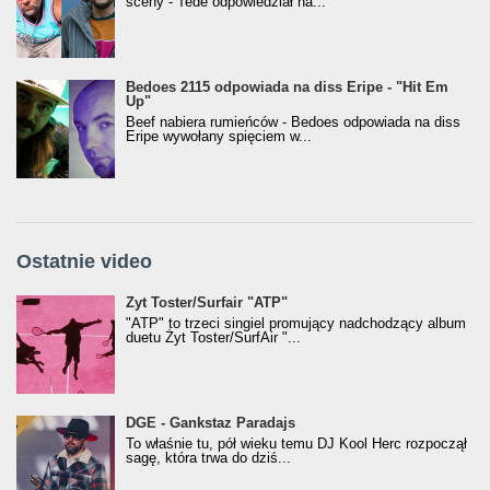
sceny - Tede odpowiedział na...
Bedoes 2115 odpowiada na diss Eripe - "Hit Em
Up"
Beef nabiera rumieńców - Bedoes odpowiada na diss
Eripe wywołany spięciem w...
Ostatnie video
Żyt Toster/SurfAir - ATP VIDEO
Żyt Toster/Surfair "ATP"
"ATP" to trzeci singiel promujący nadchodzący album
duetu Żyt Toster/SurfAir "...
donGURALesko z nagrodą za
DGE - Gankstaz Paradajs
Klasyczny/Trueschoolowy Album Roku
To właśnie tu, pół wieku temu DJ Kool Herc rozpoczął
(Popkillery 2023)
sagę, która trwa do dziś...