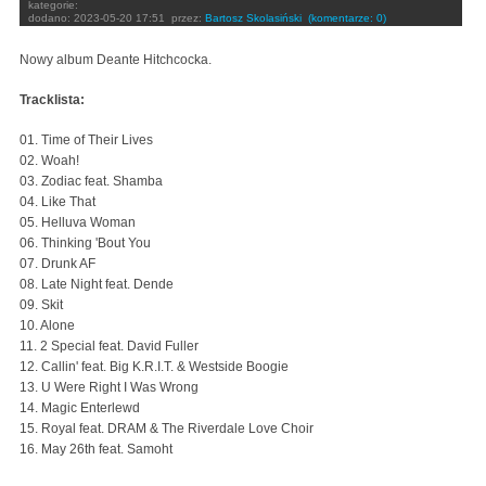
kategorie:
dodano:
2023-05-20 17:51
przez:
Bartosz Skolasiński
(komentarze: 0)
Nowy album Deante Hitchcocka.
Tracklista:
01. Time of Their Lives
02. Woah!
03. Zodiac feat. Shamba
04. Like That
05. Helluva Woman
06. Thinking 'Bout You
07. Drunk AF
08. Late Night feat. Dende
09. Skit
10. Alone
11. 2 Special feat. David Fuller
12. Callin' feat. Big K.R.I.T. & Westside Boogie
13. U Were Right I Was Wrong
14. Magic Enterlewd
15. Royal feat. DRAM & The Riverdale Love Choir
16. May 26th feat. Samoht