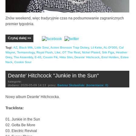
Znów weekend, więc tradycyjnie czas na podsumowanie zagranicznych
premier tygodnia.
Czytaj dalej >>
Tagi:
AZ
,
Black Milk
,
Little Simz
,
Action Bronson Trap Dickey
,
Lil Keke
,
AL-D*300
,
Cal
Wayne
,
Termanology
,
Royal Flush
,
Like
,
OT The Real
,
Nickel Plated
,
Stik Figa
,
Heather
Grey
,
The Assembly
,
E-40
,
Cousin Fik
,
Hitta Slim
,
Deante' Hitchcock
,
Errol Holden
,
Estee
Nack
,
Cookin Soul
Deante' Hitchcock "Junkie in the Sun"
kategorie:
dodano:
2026-05-09 14:13
przez:
Bartosz Skolasiński
(komentarze: 0)
Nowy album
Deante' Hitchcocka.
Tracklista:
01. Junkie in the Sun
02. Gotta Be More
03. Electric Revival