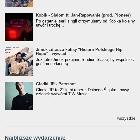
Kobik - Slalom ft. Jan-Rapowanie (prod. Pioneer)
Kobik - Slalom ft. Jan-Rapowanie (prod. Pioneer)
[Official Music Visualiser]
Po ostatniej serii singli otrzymujemy od Kobika kolejny
utwór i trochę...
Jimek zdradza kulisy "Historii Polskiego Hip-
Jimek zdradza kulisy "Historii Polskiego Hip-
Hopu" - wywiad
Hopu" - wywiad
Już jutro Jimek przejmie Stadion Śląski, by wspólnie z
gośćmi i orkiestrą...
Gładki JR - Patoshot
Gładki JR - Patoshot
Gładki JR to 21-letni raper z Dolnego Śląska i nowy
członek wytwórni TiW Music...
wszystkie
Najbliższe wydarzenia: