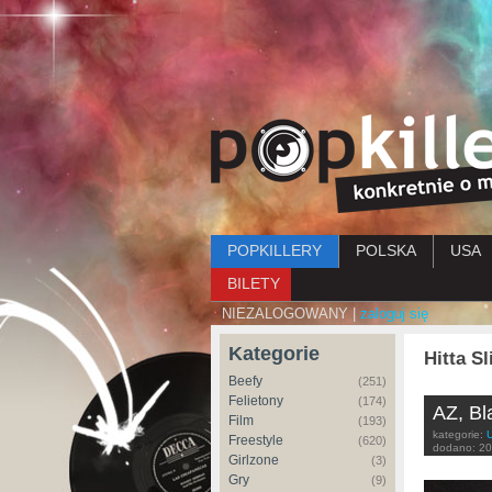
Menu główne
POPKILLERY
POLSKA
USA
BILETY
NIEZALOGOWANY |
zaloguj się
Kategorie
Hitta S
Beefy
(251)
Felietony
(174)
AZ, Bla
Film
(193)
kategorie:
Freestyle
(620)
dodano:
20
Girlzone
(3)
Gry
(9)