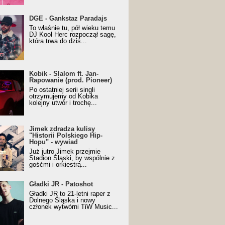
URALesko z nagrodą za
DGE - Gankstaz Paradajs
yczny/Trueschoolowy
To właśnie tu, pół wieku temu
m Roku (Popkillery 2023)
DJ Kool Herc rozpoczął sagę,
która trwa do dziś...
 - Slalom ft. Jan-
Kobik - Slalom ft. Jan-
wanie (prod. Pioneer)
Rapowanie (prod. Pioneer)
cial Music Visualiser]
Po ostatniej serii singli
otrzymujemy od Kobika
kolejny utwór i trochę...
k zdradza kulisy "Historii
Jimek zdradza kulisy
kiego Hip-Hopu" - wywiad
"Historii Polskiego Hip-
Hopu" - wywiad
Już jutro Jimek przejmie
Stadion Śląski, by wspólnie z
gośćmi i orkiestrą...
ki JR - Patoshot
Gładki JR - Patoshot
Gładki JR to 21-letni raper z
Dolnego Śląska i nowy
członek wytwórni TiW Music...