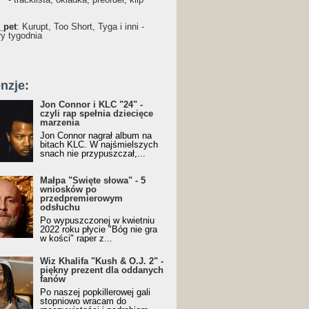
_pet
: Kurupt, Too Short, Tyga i inni -
ry tygodnia
nzje:
Jon Connor i KLC "24" -
czyli rap spełnia dziecięce
marzenia
Jon Connor nagrał album na
bitach KLC. W najśmielszych
snach nie przypuszczał,...
Małpa "Święte słowa" - 5
wniosków po
przedpremierowym
odsłuchu
Po wypuszczonej w kwietniu
2022 roku płycie "Bóg nie gra
w kości" raper z...
Wiz Khalifa "Kush & O.J. 2" -
piękny prezent dla oddanych
fanów
Po naszej popkillerowej gali
stopniowo wracam do