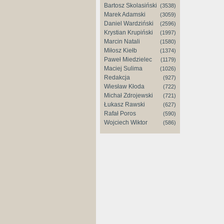
Bartosz Skolasiński
(3538)
Marek Adamski
(3059)
Daniel Wardziński
(2596)
Krystian Krupiński
(1997)
Marcin Natali
(1580)
Miłosz Kiełb
(1374)
Paweł Miedzielec
(1179)
Maciej Sulima
(1026)
Redakcja
(927)
Wiesław Kłoda
(722)
Michał Zdrojewski
(721)
Łukasz Rawski
(627)
Rafał Poros
(590)
Wojciech Wiktor
(586)