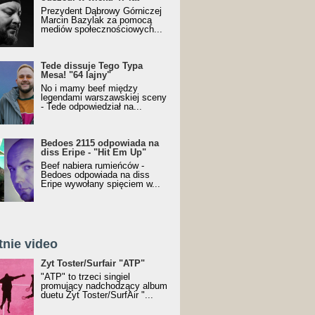
Prezydent Dąbrowy Górniczej
Marcin Bazylak za pomocą
mediów społecznościowych...
Tede dissuje Tego Typa
Mesa! "64 lajny"
No i mamy beef między
legendami warszawskiej sceny
- Tede odpowiedział na...
Bedoes 2115 odpowiada na
diss Eripe - "Hit Em Up"
Beef nabiera rumieńców -
Bedoes odpowiada na diss
Eripe wywołany spięciem w...
tnie video
Toster/SurfAir - ATP VIDEO
Żyt Toster/Surfair "ATP"
"ATP" to trzeci singiel
promujący nadchodzący album
duetu Żyt Toster/SurfAir "...