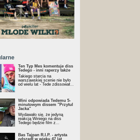
larne
Ten Typ Mes komentuje diss
Tedego - inni raperzy także
Takiego starcia na
warszawskiej scenie nie było
od wielu lat - Tede zdissował...
Wini odpowiada Tedemu 5-
minutowym dissem "Przytul
Jacka"
Wydawało się, że jedyną
reakcją Winiego na diss
Tedego będzie film z...
Bas Tajpan R.I.P. - artysta
odszedł w wieku 47 lat