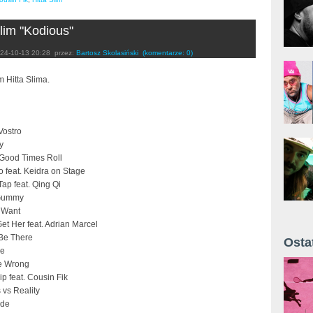
Slim "Kodious"
24-10-13 20:28
przez:
Bartosz Skolasiński
(komentarze: 0)
 Hitta Slima.
Vostro
y
 Good Times Roll
 feat. Keidra on Stage
ap feat. Qing Qi
 Gummy
 Want
t Her feat. Adrian Marcel
 Be There
Osta
re
Żyt 
Be Wrong
ip feat. Cousin Fik
 vs Reality
ede