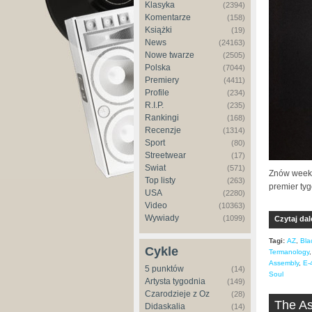
Klasyka
(2394)
Komentarze
(158)
Książki
(19)
News
(24163)
Nowe twarze
(2505)
Polska
(7044)
Premiery
(4411)
Profile
(234)
R.I.P.
(235)
Rankingi
(168)
Recenzje
(1314)
Sport
(80)
Streetwear
(17)
Świat
(571)
Znów weeke
Top listy
(263)
premier tyg
USA
(2280)
Video
(10363)
Wywiady
(1099)
Czytaj dal
Tagi:
AZ
,
Bla
Cykle
Termanology
Assembly
,
E-
5 punktów
(14)
Soul
Artysta tygodnia
(149)
Czarodzieje z Oz
(28)
The As
Didaskalia
(14)