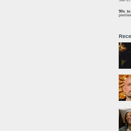
90s_to
premie
Rece