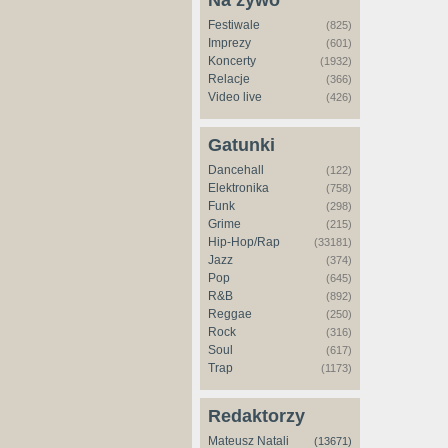
Na żywo
Festiwale
(825)
Imprezy
(601)
Koncerty
(1932)
Relacje
(366)
Video live
(426)
Gatunki
Dancehall
(122)
Elektronika
(758)
Funk
(298)
Grime
(215)
Hip-Hop/Rap
(33181)
Jazz
(374)
Pop
(645)
R&B
(892)
Reggae
(250)
Rock
(316)
Soul
(617)
Trap
(1173)
Redaktorzy
Mateusz Natali
(13671)