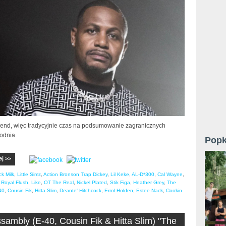
nd, więc tradycyjnie czas na podsumowanie zagranicznych
odnia.
Popk
ej >>
ck Milk
,
Little Simz
,
Action Bronson Trap Dickey
,
Lil Keke
,
AL-D*300
,
Cal Wayne
,
,
Royal Flush
,
Like
,
OT The Real
,
Nickel Plated
,
Stik Figa
,
Heather Grey
,
The
40
,
Cousin Fik
,
Hitta Slim
,
Deante' Hitchcock
,
Errol Holden
,
Estee Nack
,
Cookin
sambly (E-40, Cousin Fik & Hitta Slim) "The