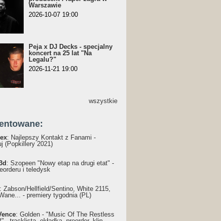
Warszawie
2026-10-07 19:00
Peja x DJ Decks - specjalny
koncert na 25 lat "Na
Legalu?"
2026-11-21 19:00
wszystkie
entowane:
ex
: Najlepszy Kontakt z Fanami -
j (Popkillery 2021)
3d
: Szopeen "Nowy etap na drugi etat" -
reorderu i teledysk
: Żabson/Hellfield/Sentino, White 2115,
Wane... - premiery tygodnia (PL)
Vence
: Golden - "Music Of The Restless
 - tracklista, okładka, preorder, klip