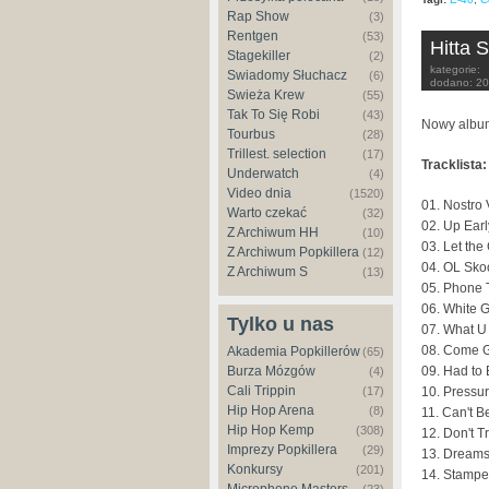
Rap Show
(3)
Rentgen
(53)
Hitta 
Stagekiller
(2)
kategorie:
Świadomy Słuchacz
(6)
dodano:
20
Świeża Krew
(55)
Tak To Się Robi
(43)
Nowy album
Tourbus
(28)
Trillest. selection
(17)
Tracklista:
Underwatch
(4)
Video dnia
(1520)
01. Nostro 
Warto czekać
(32)
02. Up Earl
Z Archiwum HH
(10)
03. Let the
Z Archiwum Popkillera
(12)
04. OL Skoo
Z Archiwum S
(13)
05. Phone T
06. White
Tylko u nas
07. What U
08. Come Ge
Akademia Popkillerów
(65)
09. Had to
Burza Mózgów
(4)
Cali Trippin
10. Pressu
(17)
Hip Hop Arena
(8)
11. Can't 
Hip Hop Kemp
(308)
12. Don't Tr
Imprezy Popkillera
(29)
13. Dreams
Konkursy
(201)
14. Stamp