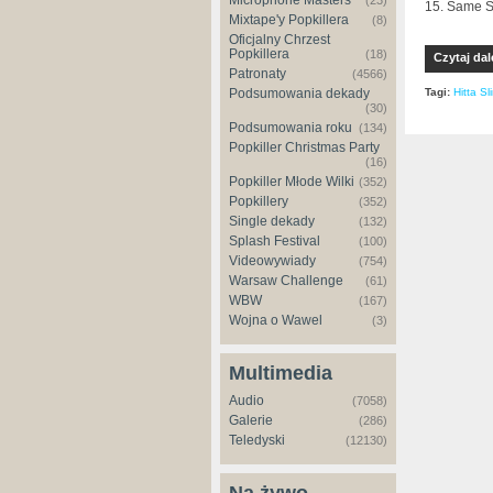
Microphone Masters
(23)
15. Same S
Mixtape'y Popkillera
(8)
Oficjalny Chrzest
Popkillera
(18)
Czytaj dal
Patronaty
(4566)
Tagi:
Hitta Sl
Podsumowania dekady
(30)
Podsumowania roku
(134)
Popkiller Christmas Party
(16)
Popkiller Młode Wilki
(352)
Popkillery
(352)
Single dekady
(132)
Splash Festival
(100)
Videowywiady
(754)
Warsaw Challenge
(61)
WBW
(167)
Wojna o Wawel
(3)
Multimedia
Audio
(7058)
Galerie
(286)
Teledyski
(12130)