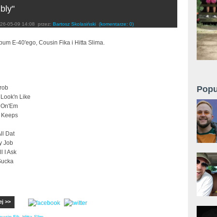
bly"
26-05-09 14:08
przez:
Bartosz Skolasiński
(komentarze: 0)
um E-40'ego, Cousin Fika i Hitta Slima.
rob
Popu
 Look'n Like
 On'Em
r Keeps
ll Dat
y Job
ll I Ask
Sucka
ej >>
ousin Fik
,
Hitta Slim