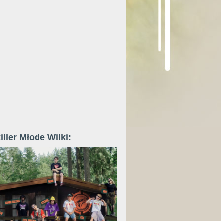
iller Młode Wilki: