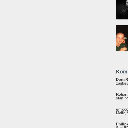
Kom
DorisR
zagłosu
Rohan
start p
gmxxx
Malik, 
Philip
Sun EP"