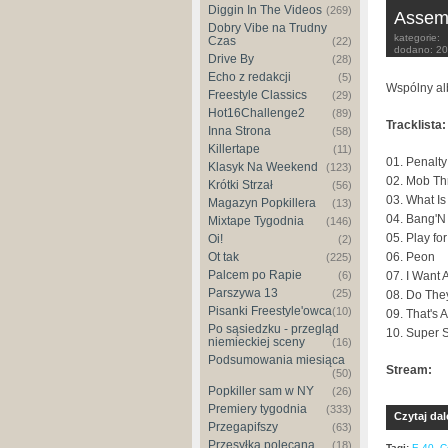
Diggin In The Videos
(269)
Assem
Dobry Vibe na Trudny
kategorie:
Czas
(22)
dodano:
20
Drive By
(28)
Echo z redakcji
(5)
Wspólny alb
Freestyle Classics
(29)
Hot16Challenge2
(89)
Tracklista:
Inna Strona
(58)
Killertape
(11)
01. Penalty
Klasyk Na Weekend
(123)
02. Mob Th
Krótki Strzał
(56)
03. What Is
Magazyn Popkillera
(13)
04. Bang'N
Mixtape Tygodnia
(146)
05. Play fo
Oi!
(2)
06. Peon
Ot tak
(225)
Palcem po Rapie
07. I Want A
(6)
Parszywa 13
(25)
08. Do The
Pisanki Freestyle'owca
(10)
09. That's A
Po sąsiedzku - przegląd
10. Super 
niemieckiej sceny
(16)
Podsumowania miesiąca
Stream:
(50)
Popkiller sam w NY
(26)
Premiery tygodnia
(333)
Czytaj dal
Przegapifszy
(63)
Przesyłka polecana
(18)
Tagi:
E-40
,
C