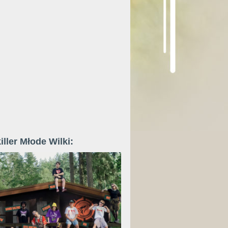
iller Młode Wilki: