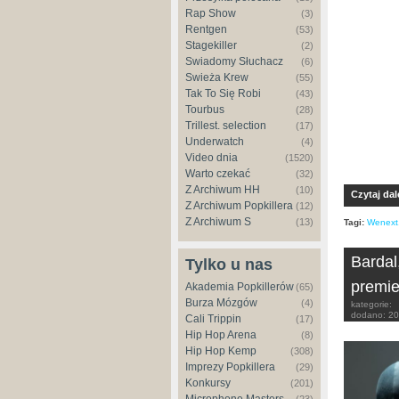
Rap Show
(3)
Rentgen
(53)
Stagekiller
(2)
Świadomy Słuchacz
(6)
Świeża Krew
(55)
Tak To Się Robi
(43)
Tourbus
(28)
Trillest. selection
(17)
Underwatch
(4)
Video dnia
(1520)
Warto czekać
(32)
Z Archiwum HH
(10)
Czytaj dal
Z Archiwum Popkillera
(12)
Z Archiwum S
(13)
Tagi:
Wenext
Bardal
Tylko u nas
premie
Akademia Popkillerów
(65)
Burza Mózgów
(4)
kategorie:
dodano:
20
Cali Trippin
(17)
Hip Hop Arena
(8)
Hip Hop Kemp
(308)
Imprezy Popkillera
(29)
Konkursy
(201)