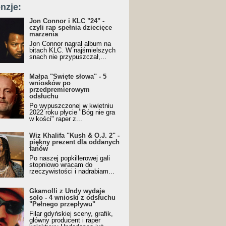
nzje:
Jon Connor i KLC "24" -
czyli rap spełnia dziecięce
marzenia
Jon Connor nagrał album na
bitach KLC. W najśmielszych
snach nie przypuszczał,...
Małpa "Święte słowa" - 5
wniosków po
przedpremierowym
odsłuchu
Po wypuszczonej w kwietniu
2022 roku płycie "Bóg nie gra
w kości" raper z...
Wiz Khalifa "Kush & O.J. 2" -
piękny prezent dla oddanych
fanów
Po naszej popkillerowej gali
stopniowo wracam do
rzeczywistości i nadrabiam...
Gkamolli z Undy wydaje
solo - 4 wnioski z odsłuchu
"Pełnego przepływu"
Filar gdyńskiej sceny, grafik,
główny producent i raper