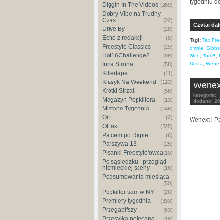
tygodniu d
Diggin In The Videos
(269)
Dobry Vibe na Trudny
Czas
(22)
Czytaj dal
Drive By
(28)
Echo z redakcji
(5)
Tagi:
Tax Fre
Freestyle Classics
(29)
qmple
,
Gibbs
Hot16Challenge2
(89)
Słoń
,
TomB
,
Docta
,
Wene
Inna Strona
(58)
Killertape
(11)
Klasyk Na Weekend
(123)
Wenext
Krótki Strzał
(56)
kategorie:
Magazyn Popkillera
(13)
dodano:
20
Mixtape Tygodnia
(146)
Oi!
(2)
Wenext i Pa
Ot tak
(225)
Palcem po Rapie
(6)
Parszywa 13
(25)
Pisanki Freestyle'owca
(10)
Po sąsiedzku - przegląd
niemieckiej sceny
(16)
Podsumowania miesiąca
(50)
Popkiller sam w NY
(26)
Premiery tygodnia
(333)
Przegapifszy
(63)
Przesyłka polecana
(18)