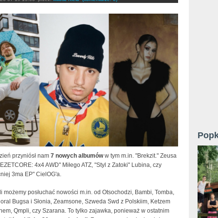
Popk
dzień przyniósł nam
7 nowych albumów
w tym m.in. "Brekzit." Zeusa
TEZETCORE: 4x4 AWD" Miłego ATZ, "Styl z Zatoki" Lubina, czy
niej 3ma EP" CielOG'a.
li możemy posłuchać nowości m.in. od Otsochodzi, Bambi, Tomba,
Floral Bugsa i Słonia, Zeamsone, Szweda Swd z Polskiim, Ketzem
hem, Qmpli, czy Szarana. To tylko zajawka, ponieważ w ostatnim