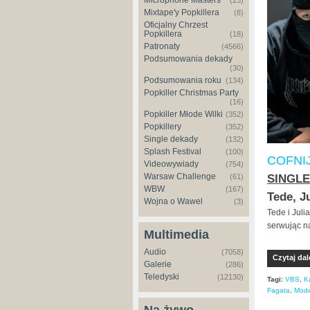
Microphone Masters
(23)
Mixtape'y Popkillera
(8)
Oficjalny Chrzest
Popkillera
(18)
Patronaty
(4566)
Podsumowania dekady
(30)
Podsumowania roku
(134)
Popkiller Christmas Party
(16)
Popkiller Młode Wilki
(352)
Popkillery
(352)
Single dekady
(132)
Splash Festival
(100)
COFNI
Videowywiady
(754)
Warsaw Challenge
(61)
SINGLE
WBW
(167)
Tede, J
Wojna o Wawel
(3)
Tede i Juli
serwując n
Multimedia
Audio
(7058)
Czytaj dal
Galerie
(286)
Teledyski
(12130)
Tagi:
VBS
,
K
Fagata
,
Mode