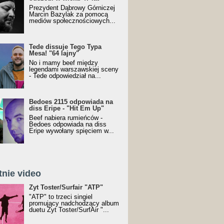
Prezydent Dąbrowy Górniczej
Marcin Bazylak za pomocą
mediów społecznościowych...
Tede dissuje Tego Typa
Mesa! "64 lajny"
No i mamy beef między
legendami warszawskiej sceny
- Tede odpowiedział na...
Bedoes 2115 odpowiada na
diss Eripe - "Hit Em Up"
Beef nabiera rumieńców -
Bedoes odpowiada na diss
Eripe wywołany spięciem w...
tnie video
Toster/SurfAir - ATP VIDEO
Żyt Toster/Surfair "ATP"
"ATP" to trzeci singiel
promujący nadchodzący album
duetu Żyt Toster/SurfAir "...