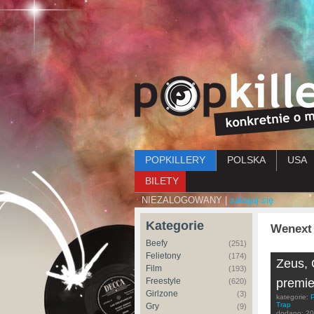
Menu główne
POPKILLERY
POLSKA
USA
BILETY
NIEZALOGOWANY |
zaloguj się
Kategorie
Wenext
Beefy
(251)
Felietony
(174)
Zeus, 
Film
(193)
Freestyle
premie
(620)
Girlzone
(3)
kategorie:
Trap
Gry
(9)
dodano:
20