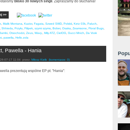
ostaliśmy
blisko 30 nowych singli
. Zapraszamy do słuchania!
ej >>
e
,
Malik Montana
,
Kazior
,
Fagata
,
Szwed SWD
,
Polskii
,
Ketz 03k
,
Paluch
,
,
Shhieda
,
Przyłu
,
Filipek
,
szymi szyms
,
Bober
,
Osaka
,
Zeamsone
,
Floral Bugs
,
Bambi
,
Otsochodzi
,
Zeus
,
Wavy.
,
Miły ATZ
,
CielOG
,
Gucci Mnich
,
Da Vosk
xt
,
pawella
,
Hello.zola
, Pawella - Hania
Popu
26-07-17 11:04
przez:
Miłosz Kiełb
(komentarze: 0)
wella prezentują wspólne EP pt. "Hania":