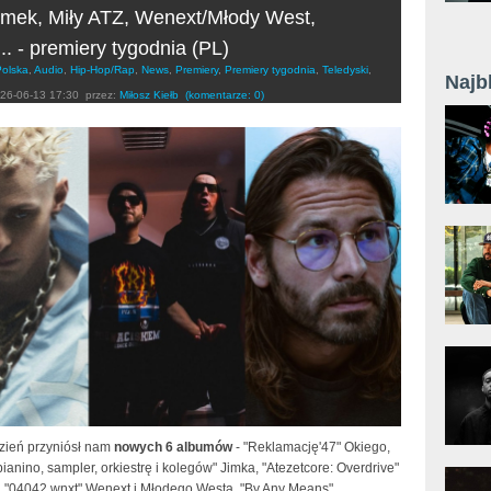
imek, Miły ATZ, Wenext/Młody West,
. - premiery tygodnia (PL)
Polska
,
Audio
,
Hip-Hop/Rap
,
News
,
Premiery
,
Premiery tygodnia
,
Teledyski
,
Najb
26-06-13 17:30
przez:
Miłosz Kiełb
(komentarze: 0)
dzień przyniósł nam
nowych 6 albumów
- "Reklamację'47" Okiego,
pianino, sampler, orkiestrę i kolegów" Jimka, "Atezetcore: Overdrive"
, "04042.wnxt" Wenext i Młodego Westa, "By Any Means"