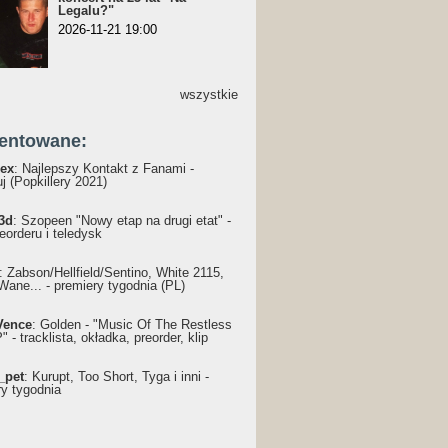
Legalu?"
2026-11-21 19:00
wszystkie
entowane:
ex
: Najlepszy Kontakt z Fanami -
j (Popkillery 2021)
3d
: Szopeen "Nowy etap na drugi etat" -
reorderu i teledysk
: Żabson/Hellfield/Sentino, White 2115,
Wane... - premiery tygodnia (PL)
Vence
: Golden - "Music Of The Restless
 - tracklista, okładka, preorder, klip
_pet
: Kurupt, Too Short, Tyga i inni -
ry tygodnia