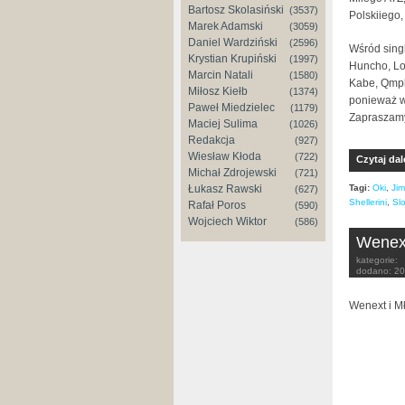
Bartosz Skolasiński
(3537)
Polskiiego
Marek Adamski
(3059)
Daniel Wardziński
(2596)
Wśród sing
Krystian Krupiński
(1997)
Huncho, Lou
Marcin Natali
(1580)
Kabe, Qmpli
Miłosz Kiełb
(1374)
ponieważ w
Paweł Miedzielec
(1179)
Zapraszamy
Maciej Sulima
(1026)
Redakcja
(927)
Wiesław Kłoda
(722)
Czytaj dal
Michał Zdrojewski
(721)
Tagi:
Oki
,
Ji
Łukasz Rawski
(627)
Shellerini
,
Sl
Rafał Poros
(590)
Wojciech Wiktor
(586)
Wenext
kategorie:
dodano:
20
Wenext i M