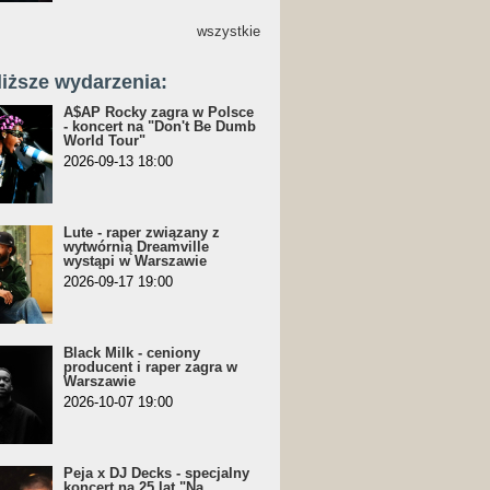
wszystkie
liższe wydarzenia:
A$AP Rocky zagra w Polsce
- koncert na "Don't Be Dumb
World Tour"
2026-09-13 18:00
Lute - raper związany z
wytwórnią Dreamville
wystąpi w Warszawie
2026-09-17 19:00
Black Milk - ceniony
producent i raper zagra w
Warszawie
2026-10-07 19:00
Peja x DJ Decks - specjalny
koncert na 25 lat "Na