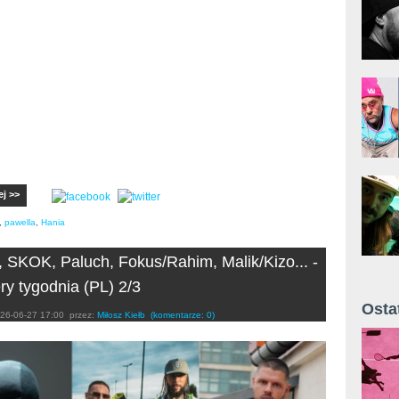
ej >>
,
pawella
,
Hania
, SKOK, Paluch, Fokus/Rahim, Malik/Kizo... -
ry tygodnia (PL) 2/3
Osta
26-06-27 17:00
przez:
Miłosz Kiełb
(komentarze: 0)
Żyt 