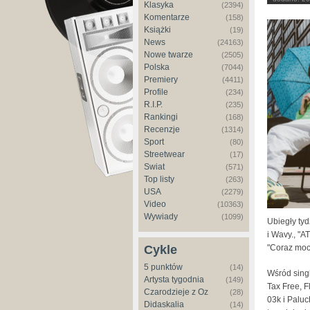
Klasyka
(2394)
Komentarze
(158)
Książki
(19)
News
(24163)
Nowe twarze
(2505)
Polska
(7044)
Premiery
(4411)
Profile
(234)
R.I.P.
(235)
Rankingi
(168)
Recenzje
(1314)
Sport
(80)
Streetwear
(17)
Świat
(571)
Top listy
(263)
USA
(2279)
Video
(10363)
Wywiady
(1099)
Ubiegły ty
i Wavy., "A
"Coraz moc
Cykle
5 punktów
(14)
Wśród sing
Artysta tygodnia
(149)
Tax Free, 
Czarodzieje z Oz
(28)
03k i Paluc
Didaskalia
(14)