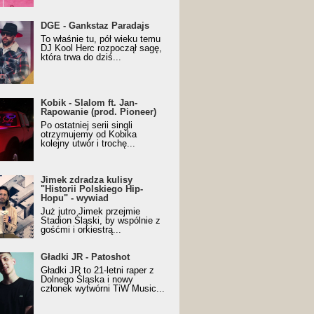
URALesko z nagrodą za
DGE - Gankstaz Paradajs
yczny/Trueschoolowy
To właśnie tu, pół wieku temu
m Roku (Popkillery 2023)
DJ Kool Herc rozpoczął sagę,
która trwa do dziś...
 - Slalom ft. Jan-
Kobik - Slalom ft. Jan-
wanie (prod. Pioneer)
Rapowanie (prod. Pioneer)
cial Music Visualiser]
Po ostatniej serii singli
otrzymujemy od Kobika
kolejny utwór i trochę...
k zdradza kulisy "Historii
Jimek zdradza kulisy
kiego Hip-Hopu" - wywiad
"Historii Polskiego Hip-
Hopu" - wywiad
Już jutro Jimek przejmie
Stadion Śląski, by wspólnie z
gośćmi i orkiestrą...
ki JR - Patoshot
Gładki JR - Patoshot
Gładki JR to 21-letni raper z
Dolnego Śląska i nowy
członek wytwórni TiW Music...