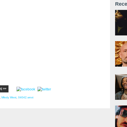
Rece
ej >>
,
Młody West
,
04042.wnxt