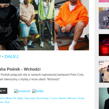
donG
Klas
Albu
Kobik
Rapo
[Offi
J
-
DALEJ
Jime
Pols
ulia Pośnik - Wchodzi
a Pośnik połączyli siły w ramach najnowszej kampanii Polo Cola,
am stworzony z myślą o lecie utwór "Wchodzi".
Gład
ej >>
aeN
,
Młody Pit
,
Majki
,
Ćpaj stajl
,
Floral Bugs
,
Tuzza
,
Okekel
,
Wenext
,
Pezet
,
lki
,
Tede