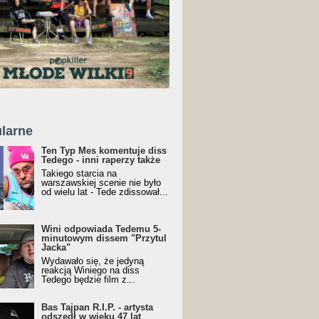
larne
Ten Typ Mes komentuje diss
Tedego - inni raperzy także
Takiego starcia na
warszawskiej scenie nie było
od wielu lat - Tede zdissował...
Wini odpowiada Tedemu 5-
minutowym dissem "Przytul
Jacka"
Wydawało się, że jedyną
reakcją Winiego na diss
Tedego będzie film z...
Bas Tajpan R.I.P. - artysta
odszedł w wieku 47 lat