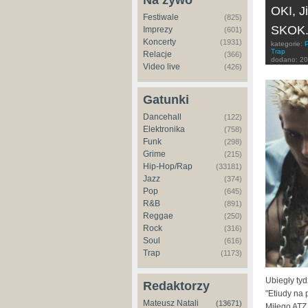
Na żywo
OKI, J
Festiwale
(825)
SKOK..
Imprezy
(601)
Koncerty
(1931)
kategorie:
Trap
Relacje
(366)
dodano:
20
Video live
(426)
Gatunki
Dancehall
(122)
Elektronika
(758)
Funk
(298)
Grime
(215)
Hip-Hop/Rap
(33181)
Jazz
(374)
Pop
(645)
R&B
(891)
Reggae
(250)
Rock
(316)
Soul
(616)
Trap
(1173)
Ubiegły ty
Redaktorzy
"Etiudy na 
Mateusz Natali
(13671)
Miłego ATZ