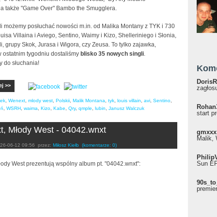
, a także "Game Over" Bambo the Smugglera.
li możemy posłuchać nowości m.in. od Malika Montany z TYK i 730
isa Villaina i Aviego, Sentino, Waimy i Kizo, Shelleriniego i Słonia,
, grupy Skok, Jurasa i Wigora, czy Zeusa. To tylko zajawka,
 ostatnim tygodniu dostaliśmy
blisko 35 nowych singli
.
 do słuchania!
Kom
DorisR
ej >>
zagłosu
mek
,
Wenext
,
mlody west
,
Polskii
,
Malik Montana
,
tyk
,
louis villain
,
avi
,
Sentino
,
Rohan
oń
,
WSRH
,
waima
,
Kizo
,
Kabe
,
Qry
,
qmple
,
lubin
,
Janusz Walczuk
start p
, Młody West - 04042.wnxt
gmxxx
Malik, 
26-06-12 09:56
przez:
Miłosz Kiełb
(komentarze: 0)
Philip
Sun EP"
łody West prezentują wspólny album pt. "04042.wnxt":
90s_to
premie