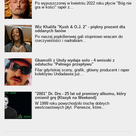
Po wypuszczonej w kwietniu 2022 roku płycie "Bóg nie
gra w kości" raper z...
Wiz Khalifa "Kush & O.J. 2" - piękny prezent dla
oddanych fanów
Po naszej popkillerowej gali stopniowo wracam do
rzeczywistości i nadrabiam...
Gkamolli z Undy wydaje solo - 4 wnioski z
odsłuchu "Pełnego przepływu"
Filar gdyńskiej sceny, grafik, główny producent i raper
kolektywu Undadasea już...
"2001" Dr. Dre - 25 lat od premiery albumu, który
zmienił grę (Klasyk na Weekend)
W 1999 roku powychodziło trochę dobrych
westcoastowych płyt. Pierwsze, które...