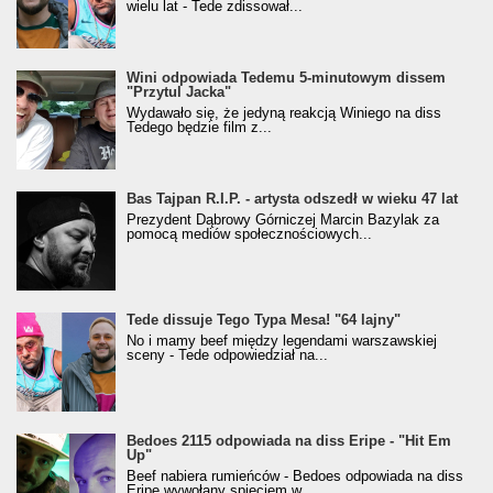
wielu lat - Tede zdissował...
Wini odpowiada Tedemu 5-minutowym dissem
"Przytul Jacka"
Wydawało się, że jedyną reakcją Winiego na diss
Tedego będzie film z...
Bas Tajpan R.I.P. - artysta odszedł w wieku 47 lat
Prezydent Dąbrowy Górniczej Marcin Bazylak za
pomocą mediów społecznościowych...
Tede dissuje Tego Typa Mesa! "64 lajny"
No i mamy beef między legendami warszawskiej
sceny - Tede odpowiedział na...
Bedoes 2115 odpowiada na diss Eripe - "Hit Em
Up"
Beef nabiera rumieńców - Bedoes odpowiada na diss
Eripe wywołany spięciem w...