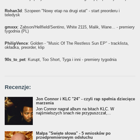
Rohan3d
: Szopeen "Nowy etap na drugi etat" - start preorderu i
teledysk
gmxxx
: Żabson/Hellfield/Sentino, White 2115, Malik, Wane... - premiery
tygodnia (PL)
PhilipVence
: Golden - "Music Of The Restless Sun EP" - tracklista,
okładka, preorder, klip
90s_to_pet
: Kurupt, Too Short, Tyga i inni - premiery tygodnia
Recenzje:
Jon Connor i KLC "24" - czyli rap spełnia dziecięce
marzenia
Jon Connor nagrał album na bitach KLC. W
najśmielszych snach nie przypuszczał,...
Małpa "Święte słowa" - 5 wniosków po
przedpremierowym odsłuchu