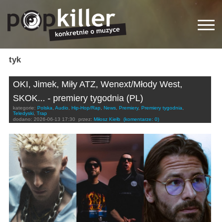
tyk
OKI, Jimek, Miły ATZ, Wenext/Młody West,
SKOK... - premiery tygodnia (PL)
kategorie:
Polska
,
Audio
,
Hip-Hop/Rap
,
News
,
Premiery
,
Premiery tygodnia
,
Teledyski
,
Trap
dodano:
2026-06-13 17:30
przez:
Miłosz Kiełb
(komentarze: 0)