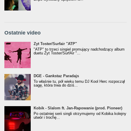
Ostatnie video
Żyt Toster/SurfAir - ATP VIDEO
Żyt Toster/Surfair "ATP"
"ATP" to trzeci singiel promujący nadchodzący album
duetu Żyt Toster/SurfAir "...
donGURALesko z nagrodą za
DGE - Gankstaz Paradajs
Klasyczny/Trueschoolowy Album Roku
To właśnie tu, pół wieku temu DJ Kool Herc rozpoczął
(Popkillery 2023)
sagę, która trwa do dziś...
Kobik - Slalom ft. Jan-Rapowanie (prod. Pioneer)
Kobik - Slalom ft. Jan-Rapowanie (prod. Pioneer)
[Official Music Visualiser]
Po ostatniej serii singli otrzymujemy od Kobika kolejny
utwór i trochę...