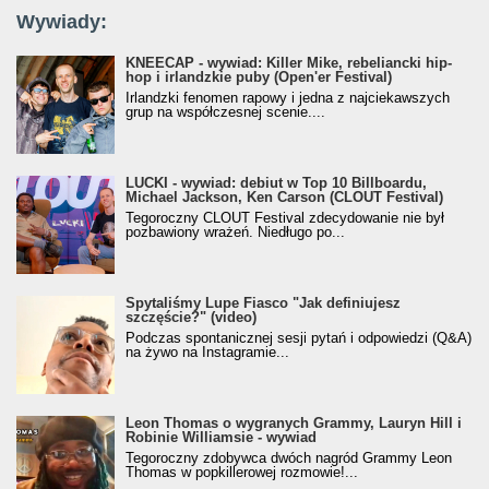
Wywiady:
KNEECAP - wywiad: Killer Mike, rebeliancki hip-
hop i irlandzkie puby (Open'er Festival)
Irlandzki fenomen rapowy i jedna z najciekawszych
grup na współczesnej scenie....
LUCKI - wywiad: debiut w Top 10 Billboardu,
Michael Jackson, Ken Carson (CLOUT Festival)
Tegoroczny CLOUT Festival zdecydowanie nie był
pozbawiony wrażeń. Niedługo po...
Spytaliśmy Lupe Fiasco "Jak definiujesz
szczęście?" (video)
Podczas spontanicznej sesji pytań i odpowiedzi (Q&A)
na żywo na Instagramie...
Leon Thomas o wygranych Grammy, Lauryn Hill i
Robinie Williamsie - wywiad
Tegoroczny zdobywca dwóch nagród Grammy Leon
Thomas w popkillerowej rozmowie!...