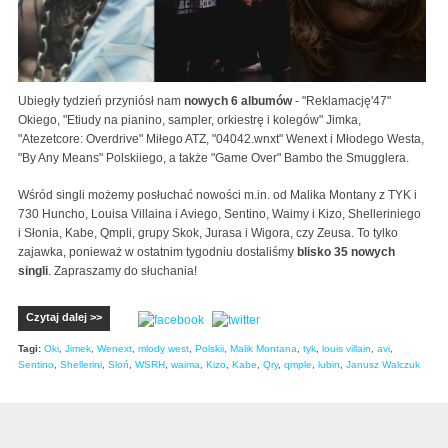
Ubiegły tydzień przyniósł nam
nowych 6 albumów
- "Reklamację'47"
Okiego, "Etiudy na pianino, sampler, orkiestrę i kolegów" Jimka,
"Atezetcore: Overdrive" Miłego ATZ, "04042.wnxt" Wenext i Młodego Westa,
"By Any Means" Polskiiego, a także "Game Over" Bambo the Smugglera.
Wśród singli możemy posłuchać nowości m.in. od Malika Montany z TYK i
730 Huncho, Louisa Villaina i Aviego, Sentino, Waimy i Kizo, Shelleriniego
i Słonia, Kabe, Qmpli, grupy Skok, Jurasa i Wigora, czy Zeusa. To tylko
zajawka, ponieważ w ostatnim tygodniu dostaliśmy
blisko 35 nowych
singli
. Zapraszamy do słuchania!
Czytaj dalej >>
Tagi:
Oki
,
Jimek
,
Wenext
,
mlody west
,
Polskii
,
Malik Montana
,
tyk
,
louis villain
,
avi
,
Sentino
,
Shellerini
,
Sloń
,
WSRH
,
waima
,
Kizo
,
Kabe
,
Qry
,
qmple
,
lubin
,
Janusz Walczuk