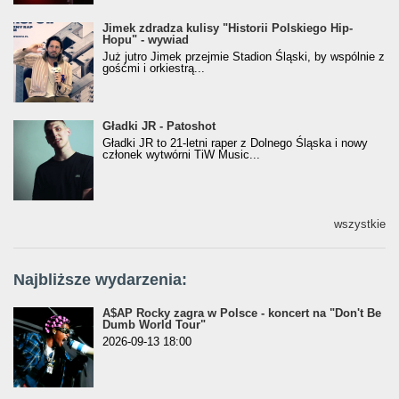
Jimek zdradza kulisy "Historii Polskiego Hip-
Jimek zdradza kulisy "Historii Polskiego Hip-
Hopu" - wywiad
Hopu" - wywiad
Już jutro Jimek przejmie Stadion Śląski, by wspólnie z
gośćmi i orkiestrą...
Gładki JR - Patoshot
Gładki JR - Patoshot
Gładki JR to 21-letni raper z Dolnego Śląska i nowy
członek wytwórni TiW Music...
wszystkie
Najbliższe wydarzenia:
A$AP Rocky zagra w Polsce - koncert na "Don't Be
Dumb World Tour"
2026-09-13 18:00