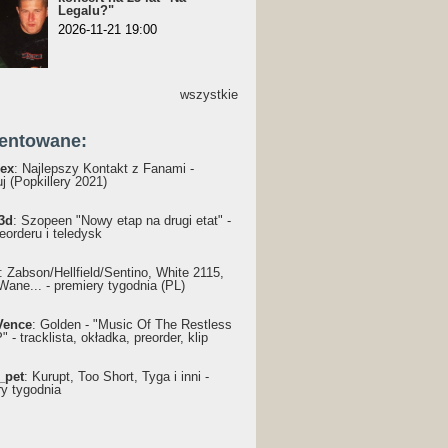
Legalu?"
2026-11-21 19:00
wszystkie
entowane:
ex
: Najlepszy Kontakt z Fanami -
j (Popkillery 2021)
3d
: Szopeen "Nowy etap na drugi etat" -
reorderu i teledysk
: Żabson/Hellfield/Sentino, White 2115,
Wane... - premiery tygodnia (PL)
Vence
: Golden - "Music Of The Restless
 - tracklista, okładka, preorder, klip
_pet
: Kurupt, Too Short, Tyga i inni -
ry tygodnia