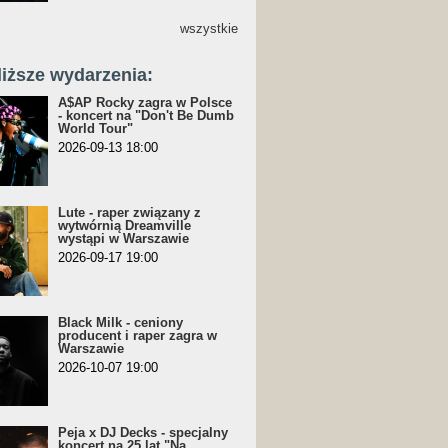
wszystkie
liższe wydarzenia:
A$AP Rocky zagra w Polsce
- koncert na "Don't Be Dumb
World Tour"
2026-09-13 18:00
Lute - raper związany z
wytwórnią Dreamville
wystąpi w Warszawie
2026-09-17 19:00
Black Milk - ceniony
producent i raper zagra w
Warszawie
2026-10-07 19:00
Peja x DJ Decks - specjalny
koncert na 25 lat "Na