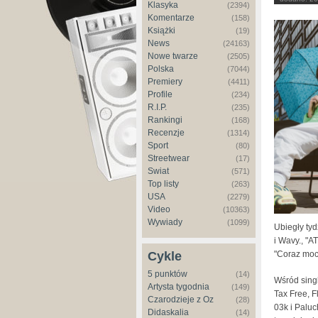
Klasyka
(2394)
Komentarze
(158)
Książki
(19)
News
(24163)
Nowe twarze
(2505)
Polska
(7044)
Premiery
(4411)
Profile
(234)
R.I.P.
(235)
Rankingi
(168)
Recenzje
(1314)
Sport
(80)
Streetwear
(17)
Świat
(571)
Top listy
(263)
USA
(2279)
Video
(10363)
Wywiady
(1099)
Ubiegły ty
i Wavy., "A
"Coraz moc
Cykle
5 punktów
(14)
Wśród sing
Artysta tygodnia
(149)
Tax Free, 
Czarodzieje z Oz
(28)
03k i Paluc
Didaskalia
(14)