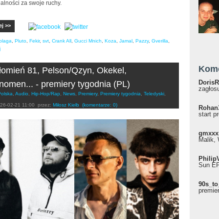
alności za swoje ruchy.
ej >>
blaga
,
Pluto
,
Fekir
,
svt
,
Crank All
,
Gucci Mnich
,
Koza
,
Jamal
,
Pazzy
,
Gverilla
,
j
Kom
Płomień 81, Pelson/Qzyn, Okekel,
DorisR
nomen... - premiery tygodnia (PL)
zagłosu
Polska
,
Audio
,
Hip-Hop/Rap
,
News
,
Premiery
,
Premiery tygodnia
,
Teledyski
,
26-02-21 11:00
przez:
Miłosz Kiełb
(komentarze: 0)
Rohan
start p
gmxxx
Malik, 
Philip
Sun EP"
90s_to
premie