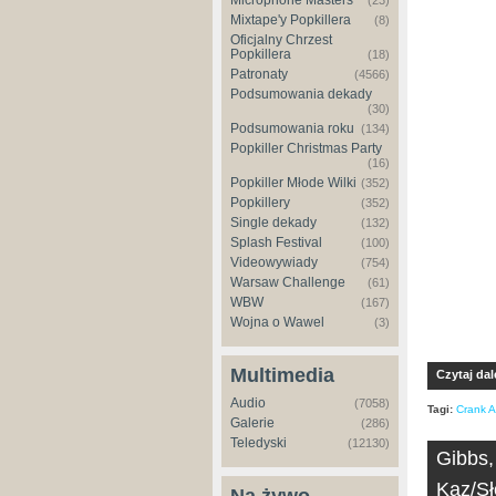
Microphone Masters
(23)
Mixtape'y Popkillera
(8)
Oficjalny Chrzest
Popkillera
(18)
Patronaty
(4566)
Podsumowania dekady
(30)
Podsumowania roku
(134)
Popkiller Christmas Party
(16)
Popkiller Młode Wilki
(352)
Popkillery
(352)
Single dekady
(132)
Splash Festival
(100)
Videowywiady
(754)
Warsaw Challenge
(61)
WBW
(167)
Wojna o Wawel
(3)
Multimedia
Czytaj dal
Audio
(7058)
Tagi:
Crank Al
Galerie
(286)
Teledyski
(12130)
Gibbs,
Kaz/Sł