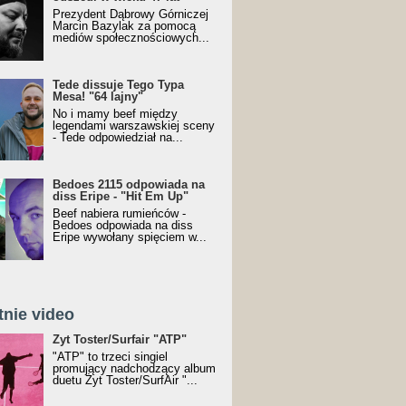
Prezydent Dąbrowy Górniczej
Marcin Bazylak za pomocą
mediów społecznościowych...
Tede dissuje Tego Typa
Mesa! "64 lajny"
No i mamy beef między
legendami warszawskiej sceny
- Tede odpowiedział na...
Bedoes 2115 odpowiada na
diss Eripe - "Hit Em Up"
Beef nabiera rumieńców -
Bedoes odpowiada na diss
Eripe wywołany spięciem w...
tnie video
Toster/SurfAir - ATP VIDEO
Żyt Toster/Surfair "ATP"
"ATP" to trzeci singiel
promujący nadchodzący album
duetu Żyt Toster/SurfAir "...