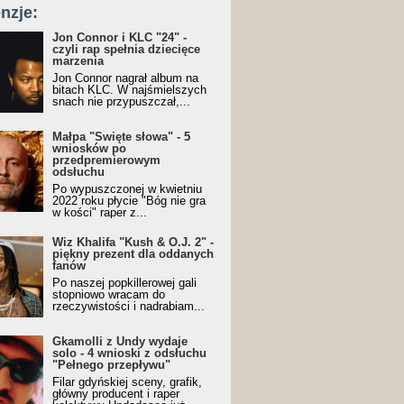
nzje:
Jon Connor i KLC "24" -
czyli rap spełnia dziecięce
marzenia
Jon Connor nagrał album na
bitach KLC. W najśmielszych
snach nie przypuszczał,...
Małpa "Święte słowa" - 5
wniosków po
przedpremierowym
odsłuchu
Po wypuszczonej w kwietniu
2022 roku płycie "Bóg nie gra
w kości" raper z...
Wiz Khalifa "Kush & O.J. 2" -
piękny prezent dla oddanych
fanów
Po naszej popkillerowej gali
stopniowo wracam do
rzeczywistości i nadrabiam...
Gkamolli z Undy wydaje
solo - 4 wnioski z odsłuchu
"Pełnego przepływu"
Filar gdyńskiej sceny, grafik,
główny producent i raper