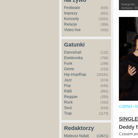
Na żywo
kategorie:
Festiwale
(825)
dodano:
20
Imprezy
(601)
Koncerty
(1931)
Relacje
(366)
Video live
(426)
Gatunki
Dancehall
(122)
Elektronika
(758)
Funk
(298)
Grime
(215)
Hip-Hop/Rap
(33181)
Jazz
(374)
Pop
(645)
R&B
(891)
Reggae
(250)
Rock
(316)
COFNIJ
-
D
Soul
(616)
Trap
(1173)
SINGLE
Deddy f
Redaktorzy
Czasem jed
Mateusz Natali
(13671)