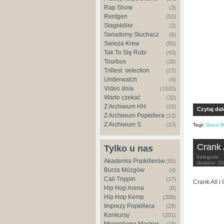
Rap Show
(3)
Rentgen
(53)
Stagekiller
(2)
Świadomy Słuchacz
(6)
Świeża Krew
(55)
Tak To Się Robi
(43)
Tourbus
(28)
Trillest. selection
(17)
Underwatch
(4)
Video dnia
(1520)
Warto czekać
(32)
Z Archiwum HH
(10)
Czytaj dal
Z Archiwum Popkillera
(12)
Z Archiwum S
(13)
Tagi:
Gucci M
Crank 
Tylko u nas
kategorie:
Akademia Popkillerów
(65)
dodano:
20
Burza Mózgów
(4)
Cali Trippin
(17)
Crank All i
Hip Hop Arena
(8)
Hip Hop Kemp
(308)
Imprezy Popkillera
(29)
Konkursy
(201)