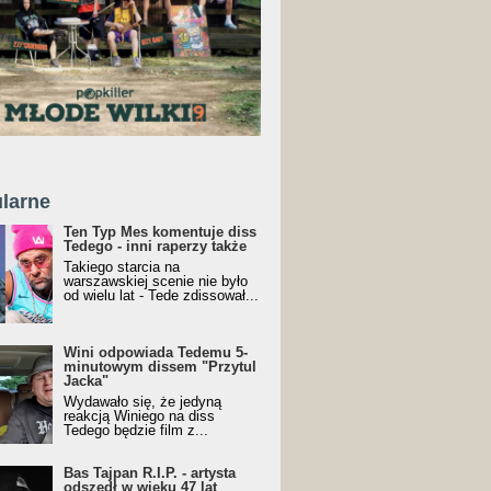
larne
Ten Typ Mes komentuje diss
Tedego - inni raperzy także
Takiego starcia na
warszawskiej scenie nie było
od wielu lat - Tede zdissował...
Wini odpowiada Tedemu 5-
minutowym dissem "Przytul
Jacka"
Wydawało się, że jedyną
reakcją Winiego na diss
Tedego będzie film z...
Bas Tajpan R.I.P. - artysta
odszedł w wieku 47 lat