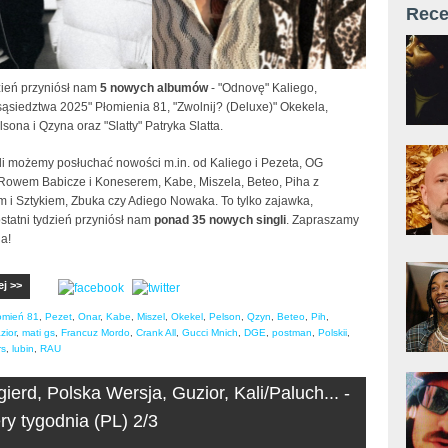
Rece
zień przyniósł nam
5 nowych albumów
- "Odnovę" Kaliego,
 sąsiedztwa 2025" Płomienia 81, "Zwolnij? (Deluxe)" Okekela,
lsona i Qzyna oraz "Slatty" Patryka Slatta.
li możemy posłuchać nowości m.in. od Kaliego i Pezeta, OG
 Rowem Babicze i Koneserem, Kabe, Miszela, Beteo, Piha z
i Sztykiem, Zbuka czy Adiego Nowaka. To tylko zajawka,
statni tydzień przyniósł nam
ponad 35 nowych singli
. Zapraszamy
a!
ej >>
omień 81
,
Pezet
,
Onar
,
Kabe
,
Miszel
,
Okekel
,
Pelson
,
Qzyn
,
Beteo
,
Pih
,
zior
,
mati gs
,
Francuz Mordo
,
Crank All
,
Gucci Mnich
,
DGE
,
postman
,
Polskii
,
rs
,
lubin
,
RAU
ierd, Polska Wersja, Guzior, Kali/Paluch... -
ry tygodnia (PL) 2/3