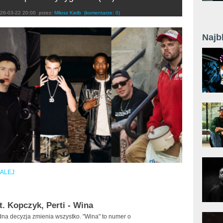
26-03-22 20:00
przez:
Miłosz Kiełb
(komentarze: 0)
Najb
ALEJ
t. Kopczyk, Perti - Wina
na decyzja zmienia wszystko. "Wina" to numer o