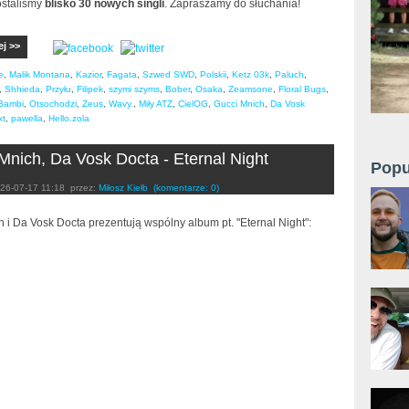
ostaliśmy
blisko 30 nowych singli
. Zapraszamy do słuchania!
ej >>
e
,
Malik Montana
,
Kazior
,
Fagata
,
Szwed SWD
,
Polskii
,
Ketz 03k
,
Paluch
,
,
Shhieda
,
Przyłu
,
Filipek
,
szymi szyms
,
Bober
,
Osaka
,
Zeamsone
,
Floral Bugs
,
Bambi
,
Otsochodzi
,
Zeus
,
Wavy.
,
Miły ATZ
,
CielOG
,
Gucci Mnich
,
Da Vosk
xt
,
pawella
,
Hello.zola
Mnich, Da Vosk Docta - Eternal Night
Popu
26-07-17 11:18
przez:
Miłosz Kiełb
(komentarze: 0)
 i Da Vosk Docta prezentują wspólny album pt. "Eternal Night":