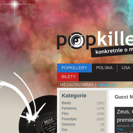
Menu główne
POPKILLERY
POLSKA
USA
BILETY
NIEZALOGOWANY |
zaloguj się
Kategorie
Gucci 
Beefy
(251)
Felietony
(174)
Zeus, 
Film
(193)
Freestyle
premie
(620)
Girlzone
(3)
kategorie:
Trap
Gry
(9)
dodano:
20