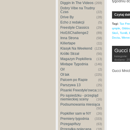
tygodniu d
Diggin In The Videos
(269)
Dobry Vibe na Trudny
Czas
(22)
Czytaj dal
Drive By
(28)
Echo z redakcji
(5)
Tagi:
Tax Fre
Freestyle Classics
(29)
qmple
,
Gibbs
Hot16Challenge2
(89)
Słoń
,
TomB
,
Docta
,
Wene
Inna Strona
(58)
Killertape
(11)
Klasyk Na Weekend
(123)
Gucci 
Krótki Strzał
(56)
kategorie:
Magazyn Popkillera
(13)
dodano:
20
Mixtape Tygodnia
(146)
Oi!
(2)
Gucci Mnich
Ot tak
(225)
Palcem po Rapie
(6)
Parszywa 13
(25)
Pisanki Freestyle'owca
(10)
Po sąsiedzku - przegląd
niemieckiej sceny
(16)
Podsumowania miesiąca
(50)
Popkiller sam w NY
(26)
Premiery tygodnia
(333)
Przegapifszy
(63)
Przesyłka polecana
(18)