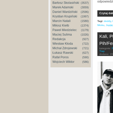
odpowiedzi
Bartosz Skolasiński
(3537)
Marek Adamski
(3059)
Daniel Wardziński
(2596)
Czytaj dal
Krystian Krupiński
(1997)
Marcin Natali
(1580)
Tagi:
deddy
,
Miłosz Kiełb
Mroku
,
Jupije
(1374)
Paweł Miedzielec
(1179)
Maciej Sulima
(1026)
Kali, 
Redakcja
(927)
Pih/Fe
Wiesław Kłoda
(722)
Michał Zdrojewski
(721)
kategorie:
Trap
Łukasz Rawski
(627)
dodano:
20
Rafał Poros
(590)
Wojciech Wiktor
(586)