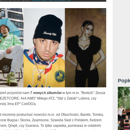
Popk
dzień przyniósł nam
7 nowych albumów
w tym m.in. "Brekzit." Zeusa
TEZETCORE: 4x4 AWD" Miłego ATZ, "Styl z Zatoki" Lubina, czy
niej 3ma EP" CielOG'a.
li możemy posłuchać nowości m.in. od Otsochodzi, Bambi, Tomba,
Floral Bugsa i Słonia, Zeamsone, Szweda Swd z Polskiim, Ketzem
hem, Qmpli, czy Szarana. To tylko zajawka, ponieważ w ostatnim