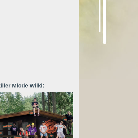
iller Młode Wilki: