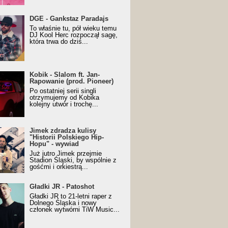
URALesko z nagrodą za
DGE - Gankstaz Paradajs
yczny/Trueschoolowy
To właśnie tu, pół wieku temu
m Roku (Popkillery 2023)
DJ Kool Herc rozpoczął sagę,
która trwa do dziś...
 - Slalom ft. Jan-
Kobik - Slalom ft. Jan-
wanie (prod. Pioneer)
Rapowanie (prod. Pioneer)
cial Music Visualiser]
Po ostatniej serii singli
otrzymujemy od Kobika
kolejny utwór i trochę...
k zdradza kulisy "Historii
Jimek zdradza kulisy
kiego Hip-Hopu" - wywiad
"Historii Polskiego Hip-
Hopu" - wywiad
Już jutro Jimek przejmie
Stadion Śląski, by wspólnie z
gośćmi i orkiestrą...
ki JR - Patoshot
Gładki JR - Patoshot
Gładki JR to 21-letni raper z
Dolnego Śląska i nowy
członek wytwórni TiW Music...