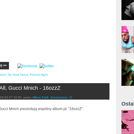
ej >>
nich
,
Da Vosk Docta
,
Eternal Night
All, Gucci Mnich - 16ozzZ
26-03-27 15:00
przez:
Miłosz Kiełb
(komentarze: 0)
Osta
 Gucci Mnich prezentują wspólny album pt. "16ozzZ":
Żyt 