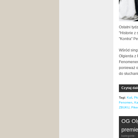
Ostatni tyd
"Historie z
"Kontra" Pe
Wśród sing
Olgierda z
Fenomenem 
ponieważ o
do słuchani
Czytaj dal
Tagi:
Kali
,
Pł
Fenomen
,
Ka
ZBUKU
,
Pike
OG Olg
premie
kategorie: