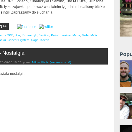
usa RPK i Vkiego, Kubańczyka i Sentino, The M i Kiza, Grubsona,
To tylko zajawka, ponieważ w ostatnim tygodniu dostaliśmy
blisko
singli
. Zapraszamy do słuchania!
ej >>
onus RPK
,
vkie
,
Kubańczyk
,
Sentino
,
Paluch
,
waima
,
Mada
,
Tede
,
Malik
paku
,
Cancer Fighters
,
blaga
,
Kocon
- Nostalgia
Popu
26-06-05 10:05
przez:
Miłosz Kiełb
(komentarze: 0)
wiata nostalgii: