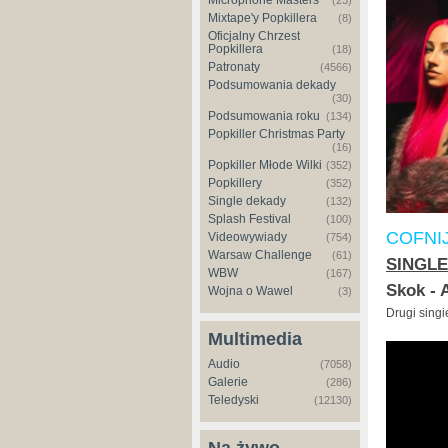
Microphone Masters
(23)
Mixtape'y Popkillera
(8)
Oficjalny Chrzest
Popkillera
(18)
Patronaty
(4566)
Podsumowania dekady
(30)
Podsumowania roku
(134)
Popkiller Christmas Party
(16)
Popkiller Młode Wilki
(352)
Popkillery
(352)
Single dekady
(132)
Splash Festival
(100)
COFNI
Videowywiady
(754)
Warsaw Challenge
(61)
SINGLE
WBW
(167)
Skok - 
Wojna o Wawel
(3)
Drugi singi
Multimedia
Audio
(7058)
Galerie
(286)
Teledyski
(12130)