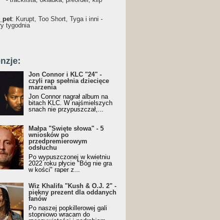
_pet
: Kurupt, Too Short, Tyga i inni -
ry tygodnia
nzje:
Jon Connor i KLC "24" -
czyli rap spełnia dziecięce
marzenia
Jon Connor nagrał album na
bitach KLC. W najśmielszych
snach nie przypuszczał,...
Małpa "Święte słowa" - 5
wniosków po
przedpremierowym
odsłuchu
Po wypuszczonej w kwietniu
2022 roku płycie "Bóg nie gra
w kości" raper z...
Wiz Khalifa "Kush & O.J. 2" -
piękny prezent dla oddanych
fanów
Po naszej popkillerowej gali
stopniowo wracam do