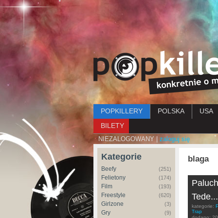
Menu główne
POPKILLERY
POLSKA
USA
BILETY
NIEZALOGOWANY |
zaloguj się
Kategorie
blaga
Beefy
(251)
Felietony
(174)
Paluch
Film
(193)
Freestyle
Tede..
(620)
Girlzone
(3)
kategorie:
Trap
Gry
(9)
dodano:
20