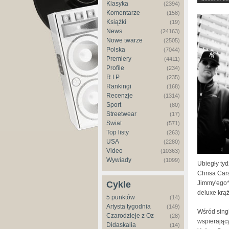
Klasyka
(2394)
Komentarze
(158)
Książki
(19)
News
(24163)
Nowe twarze
(2505)
Polska
(7044)
Premiery
(4411)
Profile
(234)
R.I.P.
(235)
Rankingi
(168)
Recenzje
(1314)
Sport
(80)
Streetwear
(17)
Świat
(571)
Top listy
(263)
USA
(2280)
Video
(10363)
Wywiady
(1099)
Ubiegły ty
Chrisa Cars
Jimmy'ego* 
Cykle
deluxe krąż
5 punktów
(14)
Artysta tygodnia
(149)
Wśród sing
Czarodzieje z Oz
(28)
wspierając
Didaskalia
(14)