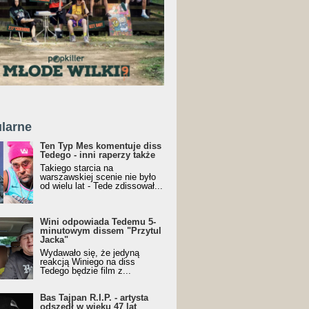
larne
Ten Typ Mes komentuje diss
Tedego - inni raperzy także
Takiego starcia na
warszawskiej scenie nie było
od wielu lat - Tede zdissował...
Wini odpowiada Tedemu 5-
minutowym dissem "Przytul
Jacka"
Wydawało się, że jedyną
reakcją Winiego na diss
Tedego będzie film z...
Bas Tajpan R.I.P. - artysta
odszedł w wieku 47 lat