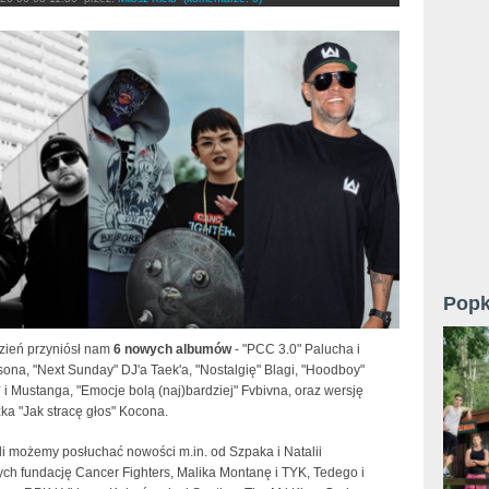
Popk
dzień przyniósł nam
6 nowych albumów
- "PCC 3.0" Palucha i
ona, "Next Sunday" DJ'a Taek'a, "Nostalgię" Blagi, "Hoodboy"
i Mustanga, "Emocje bolą (naj)bardziej" Fvbivna, oraz wersję
ka "Jak stracę głos" Kocona.
li możemy posłuchać nowości m.in. od Szpaka i Natalii
ych fundację Cancer Fighters, Malika Montanę i TYK, Tedego i