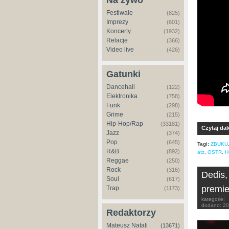
Na żywo
Festiwale
(825)
Imprezy
(601)
Koncerty
(1932)
Relacje
(366)
Video live
(426)
Gatunki
Dancehall
(122)
Elektronika
(758)
Funk
(298)
Grime
(215)
Hip-Hop/Rap
(33181)
Czytaj dal
Jazz
(374)
Pop
(645)
Tagi:
ZBUKU
R&B
(892)
atz
,
OSTR
,
H
Reggae
(250)
Rock
(316)
Dedis,
Soul
(617)
premie
Trap
(1173)
kategorie:
dodano:
20
Redaktorzy
Mateusz Natali
(13671)