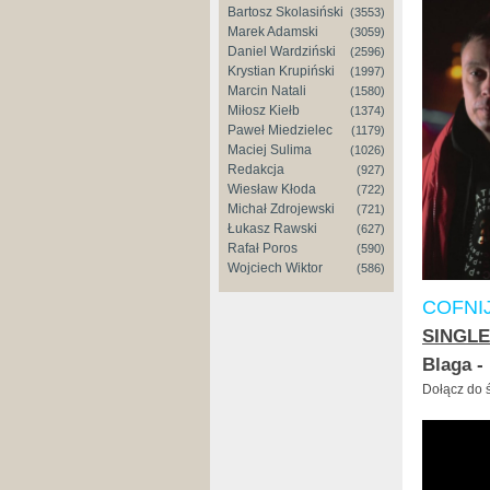
Bartosz Skolasiński
(3553)
Marek Adamski
(3059)
Daniel Wardziński
(2596)
Krystian Krupiński
(1997)
Marcin Natali
(1580)
Miłosz Kiełb
(1374)
Paweł Miedzielec
(1179)
Maciej Sulima
(1026)
Redakcja
(927)
Wiesław Kłoda
(722)
Michał Zdrojewski
(721)
Łukasz Rawski
(627)
Rafał Poros
(590)
Wojciech Wiktor
(586)
COFNI
SINGLE
Blaga -
Dołącz do ś