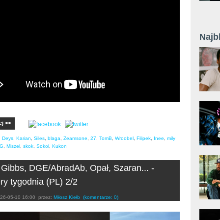
Najb
ej >>
,
Deys
,
Karian
,
Siles
,
blaga
,
Zeamsone
,
27
,
TomB
,
Wroobel
,
Filipek
,
Inee
,
mily
G
,
Miszel
,
skok
,
Sokol
,
Kukon
 Gibbs, DGE/AbradAb, Opał, Szaran... -
ry tygodnia (PL) 2/2
26-05-10 16:00
przez:
Miłosz Kiełb
(komentarze: 0)