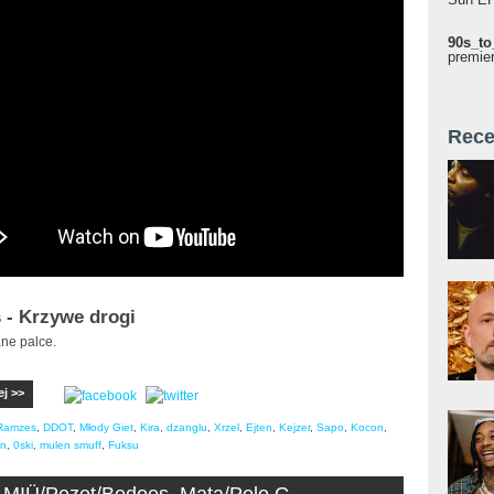
90s_to
premie
Rece
- Krzywe drogi
ne palce.
ej >>
Ramzes
,
DDOT
,
Młody Giet
,
Kira
,
dzanglu
,
Xrzel
,
Ejten
,
Kejzer
,
Sapo
,
Kocon
,
an
,
0ski
,
mulen smuff
,
Fuksu
 MIÜ/Pezet/Bedoes, Mata/Polo G,