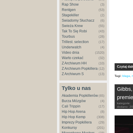
Rap Show
(3)
Rentgen
(53)
Stagekiller
(2)
Świadomy Słuchacz
(6)
Świeża Krew
(55)
Tak To Się Robi
(43)
Tourbus
(28)
Trillest. selection
(17)
Underwatch
(4)
Video dnia
(1520)
Warto czekać
(32)
Z Archiwum HH
(10)
Czytaj dal
Z Archiwum Popkillera
(12)
Z Archiwum S
(13)
Tagi:
blaga
,
Tylko u nas
Gibbs,
Akademia Popkillerów
(65)
premie
Burza Mózgów
(4)
kategorie:
Cali Trippin
(17)
dodano:
20
Hip Hop Arena
(8)
Hip Hop Kemp
(308)
Imprezy Popkillera
(29)
Konkursy
(201)