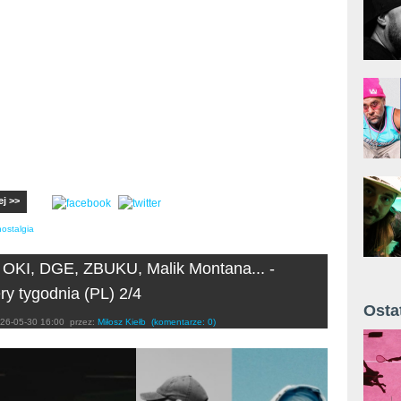
ej >>
nostalgia
 OKI, DGE, ZBUKU, Malik Montana... -
ry tygodnia (PL) 2/4
Osta
26-05-30 16:00
przez:
Miłosz Kiełb
(komentarze: 0)
Żyt 