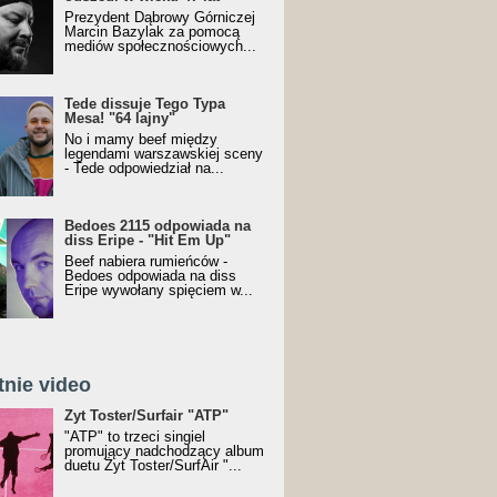
Prezydent Dąbrowy Górniczej
Marcin Bazylak za pomocą
mediów społecznościowych...
Tede dissuje Tego Typa
Mesa! "64 lajny"
No i mamy beef między
legendami warszawskiej sceny
- Tede odpowiedział na...
Bedoes 2115 odpowiada na
diss Eripe - "Hit Em Up"
Beef nabiera rumieńców -
Bedoes odpowiada na diss
Eripe wywołany spięciem w...
tnie video
Toster/SurfAir - ATP VIDEO
Żyt Toster/Surfair "ATP"
"ATP" to trzeci singiel
promujący nadchodzący album
duetu Żyt Toster/SurfAir "...