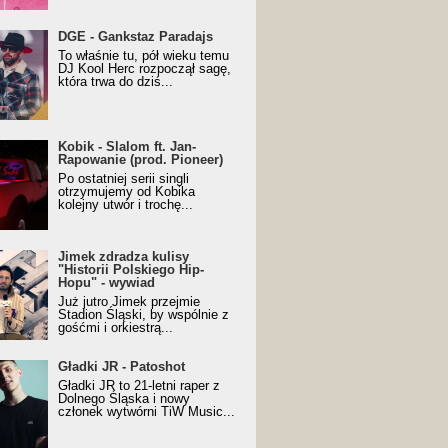
URALesko z nagrodą za
DGE - Gankstaz Paradajs
yczny/Trueschoolowy
To właśnie tu, pół wieku temu
m Roku (Popkillery 2023)
DJ Kool Herc rozpoczął sagę,
która trwa do dziś...
 - Slalom ft. Jan-
Kobik - Slalom ft. Jan-
wanie (prod. Pioneer)
Rapowanie (prod. Pioneer)
cial Music Visualiser]
Po ostatniej serii singli
otrzymujemy od Kobika
kolejny utwór i trochę...
k zdradza kulisy "Historii
Jimek zdradza kulisy
kiego Hip-Hopu" - wywiad
"Historii Polskiego Hip-
Hopu" - wywiad
Już jutro Jimek przejmie
Stadion Śląski, by wspólnie z
gośćmi i orkiestrą...
ki JR - Patoshot
Gładki JR - Patoshot
Gładki JR to 21-letni raper z
Dolnego Śląska i nowy
członek wytwórni TiW Music...