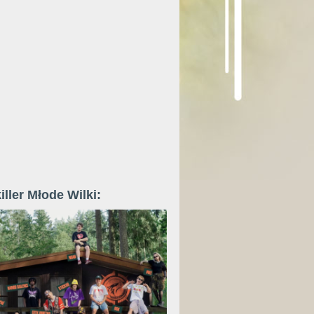
iller Młode Wilki: