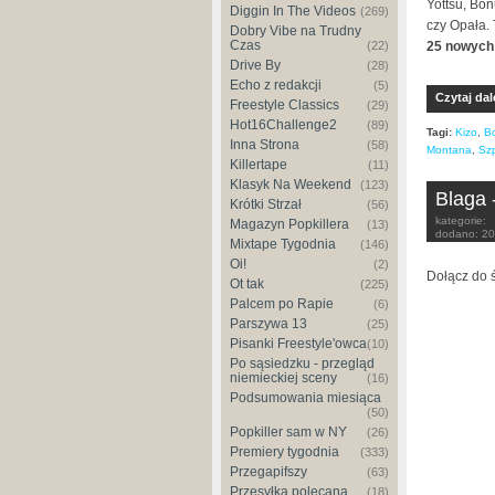
Yottsu, Bon
Diggin In The Videos
(269)
czy Opała. 
Dobry Vibe na Trudny
Czas
25 nowych 
(22)
Drive By
(28)
Echo z redakcji
(5)
Czytaj dal
Freestyle Classics
(29)
Hot16Challenge2
(89)
Tagi:
Kizo
,
B
Inna Strona
(58)
Montana
,
Sz
Killertape
(11)
Klasyk Na Weekend
(123)
Blaga 
Krótki Strzał
(56)
kategorie:
Magazyn Popkillera
(13)
dodano:
20
Mixtape Tygodnia
(146)
Oi!
(2)
Dołącz do ś
Ot tak
(225)
Palcem po Rapie
(6)
Parszywa 13
(25)
Pisanki Freestyle'owca
(10)
Po sąsiedzku - przegląd
niemieckiej sceny
(16)
Podsumowania miesiąca
(50)
Popkiller sam w NY
(26)
Premiery tygodnia
(333)
Przegapifszy
(63)
Przesyłka polecana
(18)