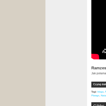
Ramzes 
Jak połama
Czytaj dal
Tagi:
blaga
,
Plawgo
,
Nat
Gibbs,