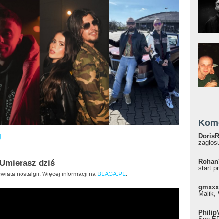
Kom
J
DorisR
zagłosu
Rohan
 Umierasz dziś
start p
wiata nostalgii. Więcej informacji na
BLAGA.PL
.
gmxxx
Malik, 
Philip
Sun EP"