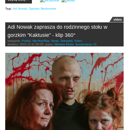
Tagi:
Adi Nowak
,
Ognisko Niedomowe
video
Adi Nowak zaprasza do rodzinnego stołu w
gorzkim "Kaktusie" - klip 360°
kategorie:
Polska
,
Hip-Hop/Rap
,
News
,
Teledyski
,
Video
dodano:
2021-11-11 09:00
przez:
Wiesław Kłoda
(komentarze: 0)