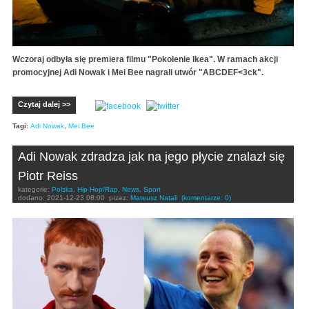
Wczoraj odbyła się premiera filmu "Pokolenie Ikea". W ramach akcji
promocyjnej Adi Nowak i Mei Bee nagrali utwór "ABCDEF<3ck".
Czytaj dalej >>
Tagi:
Adi Nowak
,
Mei Bee
Adi Nowak zdradza jak na jego płycie znalazł się
Piotr Reiss
kategorie:
Polska
,
Hip-Hop/Rap
,
News
,
Sport
dodano:
2021-12-23 08:00
przez:
Mateusz Natali
(komentarze: 0)