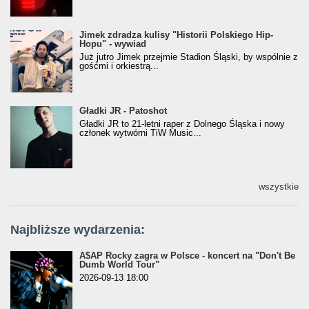
Jimek zdradza kulisy "Historii Polskiego Hip-
Jimek zdradza kulisy "Historii Polskiego Hip-
Hopu" - wywiad
Hopu" - wywiad
Już jutro Jimek przejmie Stadion Śląski, by wspólnie z
gośćmi i orkiestrą...
Gładki JR - Patoshot
Gładki JR - Patoshot
Gładki JR to 21-letni raper z Dolnego Śląska i nowy
członek wytwórni TiW Music...
wszystkie
Najbliższe wydarzenia:
A$AP Rocky zagra w Polsce - koncert na "Don't Be
Dumb World Tour"
2026-09-13 18:00