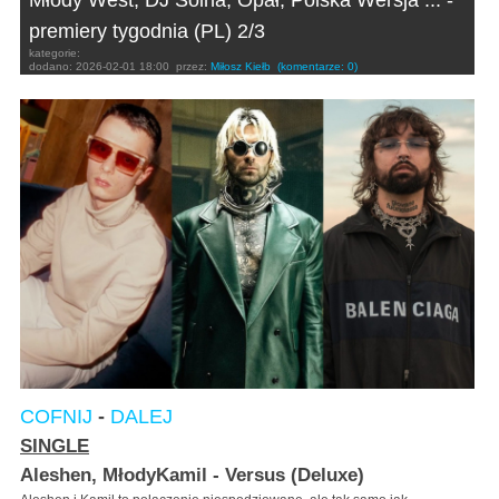
Młody West, DJ Soina, Opał, Polska Wersja ... -
premiery tygodnia (PL) 2/3
kategorie:
dodano:
2026-02-01 18:00
przez:
Miłosz Kiełb
(komentarze: 0)
COFNIJ
-
DALEJ
SINGLE
Aleshen, MłodyKamil - Versus (Deluxe)