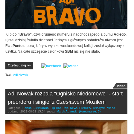
Klip do
“Bravo”
, czyli drugiego numeru z nadchodzącego albumu
Adiego
,
ujrzał dzisiaj światło dzienne! Jednym z głównych bohaterów utworu jest
Fiat Punto
rapera, który w wyniku weekendowej kolizji został wyłączony z
użytku. Na całe szczęście członkowi
SBM
nic się nie stało.
Czytaj dalej >>
Tagi:
Adi Nowak
video
Adi Nowak rozpala "Ognisko Niedomowe" - start
preorderu i singiel z Czesławem Mozilem
kategorie:
Polska
,
Elektronika
,
Hip-Hop/Rap
,
News
,
Premiery
,
Teledyski
,
Video
dodano:
2021-08-23 15:54
przez:
Marek Adamski
(komentarze: 0)