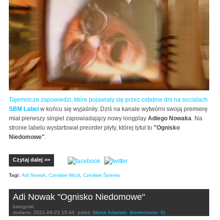
Tajemnicze zapowiedzi, które pojawiały się przez ostatnie dni na socialach
SBM Label
w końcu się wyjaśniły. Dziś na kanale wytwórni swoją premierę
miał pierwszy singiel zapowiadający nowy longplay
Adiego Nowaka
. Na
stronie labelu wystartował preorder płyty, której tytuł to
"Ognisko
Niedomowe"
.
Czytaj dalej >>
Tagi:
Adi Nowak
,
Czesław Mozil
,
Czesław Śpiewa
Adi Nowak "Ognisko Niedomowe"
kategorie:
dodano:
2021-08-23 15:44
przez:
Marek Adamski
(komentarze: 0)