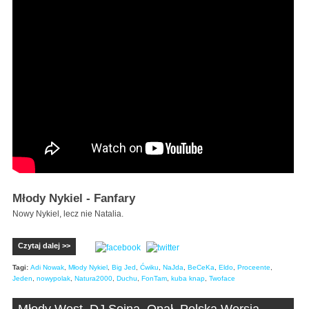
Młody Nykiel - Fanfary
Nowy Nykiel, lecz nie Natalia.
Czytaj dalej >>
Tagi:
Adi Nowak
,
Młody Nykiel
,
Big Jed
,
Ćwiku
,
NaJda
,
BeCeKa
,
Eldo
,
Proceente
,
Jeden
,
nowypolak
,
Natura2000
,
Duchu
,
FonTam
,
kuba knap
,
Twoface