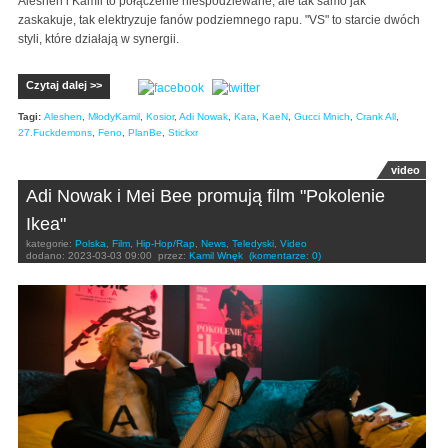
Aleshen i Kamil to połączenie niespodziewane, ale tak samo jak
zaskakuje, tak elektryzuje fanów podziemnego rapu. "VS" to starcie dwóch
styli, które działają w synergii.
Czytaj dalej >>
Tagi:
Aleshen
,
MłodyKamil
,
Kosior
,
Adi Nowak
,
Kara
,
KaeN
,
Gucci Mnich
,
Crank All
,
27.Fuckdemons
,
Feno
,
PlanBe
,
Stickxr
video
Adi Nowak i Mei Bee promują film "Pokolenie
Ikea"
kategorie:
Polska
,
Film
,
Hip-Hop/Rap
,
News
,
Teledyski
,
Video
dodano:
2023-03-03 09:00
przez:
Kamil Wnęk
(komentarze: 0)