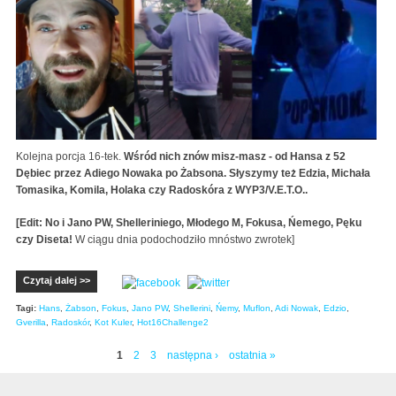
Kolejna porcja 16-tek.
Wśród nich znów misz-masz - od Hansa z 52
Dębiec przez Adiego Nowaka po Żabsona. Słyszymy też Edzia, Michała
Tomasika, Komila, Holaka czy Radoskóra z WYP3/V.E.T.O..
[Edit: No i Jano PW, Shelleriniego, Młodego M, Fokusa, Ńemego, Pęku
czy Diseta!
W ciągu dnia podochodziło mnóstwo zwrotek]
Czytaj dalej >>
Tagi:
Hans
,
Żabson
,
Fokus
,
Jano PW
,
Shellerini
,
Ńemy
,
Muflon
,
Adi Nowak
,
Edzio
,
Gverilla
,
Radoskór
,
Kot Kuler
,
Hot16Challenge2
1
2
3
następna ›
ostatnia »
Strony