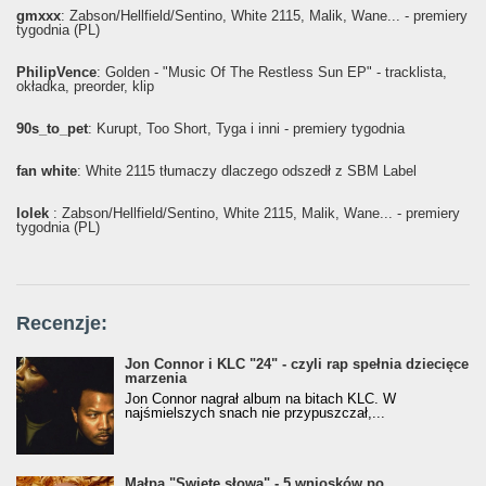
gmxxx
: Żabson/Hellfield/Sentino, White 2115, Malik, Wane... - premiery
tygodnia (PL)
PhilipVence
: Golden - "Music Of The Restless Sun EP" - tracklista,
okładka, preorder, klip
90s_to_pet
: Kurupt, Too Short, Tyga i inni - premiery tygodnia
fan white
: White 2115 tłumaczy dlaczego odszedł z SBM Label
lolek
: Żabson/Hellfield/Sentino, White 2115, Malik, Wane... - premiery
tygodnia (PL)
Recenzje:
Jon Connor i KLC "24" - czyli rap spełnia dziecięce
marzenia
Jon Connor nagrał album na bitach KLC. W
najśmielszych snach nie przypuszczał,...
Małpa "Święte słowa" - 5 wniosków po