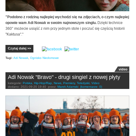
"Podobno z rodziną najlepiej wychodzi się na zdjęciach, o czym najlepiej
opowie wam Adi Nowak w swoim najnowszym singlu.
Dzięki technice
360° możecie usiąść z nim przy jednym stole i poczuć się częścią historii
"Kaktusa"."
Czytaj dalej >>
Tagi:
Adi Nowak
,
Ognisko Niedomowe
video
Adi Nowak "Bravo" - drugi singiel z nowej płyty
kategorie:
Polska
,
Hip-Hop/Rap
,
News
,
Premiery
,
Teledyski
,
Video
dodano:
2021-09-20 19:40
przez:
Marek Adamski
(komentarze: 0)