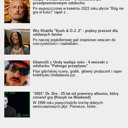
przedpremierowym odsłuchu
Po wypuszczonej w kwietniu 2022 roku płycie "Bóg nie
gra w kości" raper z...
Wiz Khalifa "Kush & O.J. 2" - piękny prezent dla
oddanych fanów
Po naszej popkillerowej gali stopniowo wracam do
rzeczywistości i nadrabiam...
Gkamolli z Undy wydaje solo - 4 wnioski z
odsłuchu "Pełnego przepływu"
Filar gdyńskiej sceny, grafik, główny producent i raper
kolektywu Undadasea już...
"2001" Dr. Dre - 25 lat od premiery albumu, który
zmienił grę (Klasyk na Weekend)
W 1999 roku powychodziło trochę dobrych
westcoastowych płyt. Pierwsze, które...