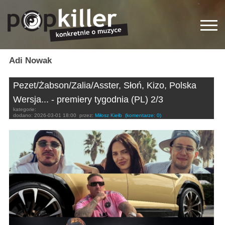
Adi Nowak
Pezet/Żabson/Zalia/Asster, Słoń, Kizo, Polska
Wersja... - premiery tygodnia (PL) 2/3
kategorie:
dodano:
2026-03-01 18:00
przez:
Miłosz Kiełb
(komentarze: 0)