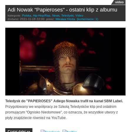
video
Adi Nowak "Papieroses" - ostatni klip z albumu
kategorie:
Polska
,
Hip-Hop/Rap
,
News
,
Teledyski
,
Video
dodano:
2021-11-18 22:00
przez:
Wiesław Kłoda
(komentarze: 1)
Teledysk do "PAPIEROSES" Adiego Nowaka trafił na kanał SBM Label.
Przygotowany we współpracy ze Szkołą Teledysków klip jest ostatnim
promującym "Ognisko Niedomowe", co oznacza, że wszystkie utwory z
płyty znajdziecie również na YouTube.
Czytaj dalej >>