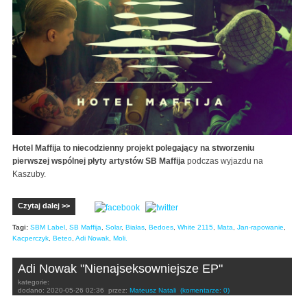
Hotel Maffija to niecodzienny projekt polegający na stworzeniu
pierwszej wspólnej płyty artystów SB Maffija
podczas wyjazdu na
Kaszuby.
Czytaj dalej >>
Tagi:
SBM Label
,
SB Maffija
,
Solar
,
Białas
,
Bedoes
,
White 2115
,
Mata
,
Jan-rapowanie
,
Kacperczyk
,
Beteo
,
Adi Nowak
,
Moli.
Adi Nowak "Nienajseksowniejsze EP"
kategorie:
dodano:
2020-05-26 02:36
przez:
Mateusz Natali
(komentarze: 0)