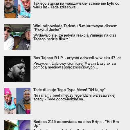
Takiego starcia na warszawskiej scenie nie było od
wielu lat - Tede zdissował...
Wini odpowiada Tedemu 5-minutowym dissem
"Przytul Jacka"
Wydawało się, że jedyną reakcją Winiego na diss
Tedego będzie film z...
Bas Tajpan R.I.P. - artysta odszedł w wieku 47 lat
Prezydent Dąbrowy Górniczej Marcin Bazylak za
pomocą mediów społecznościowych...
Tede dissuje Tego Typa Mesa! "64 lajny"
No i mamy beef między legendami warszawskiej
sceny - Tede odpowiedział na...
Bedoes 2115 odpowiada na diss Eripe - "Hit Em
Up"