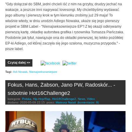
"Gdy dołączał do SBM, jedni chcieli iść z nim na grzyby, drudzy jechać na
wakacje, a jeszcze inni nagrywać lovesongi. My chcielibyśmy wydawać
jego albumy i pierwszy krok w tym kierunku zrobimy już 29 maja! To
właśnie wtedy, w dniu urodzin Adiego Nowaka, ukaże się jego pierwszy
projekt w SBM Label - “Nienajseksowniejsze EP”! Z tej okazji odkrywamy
pierwszą kartę, okładkę autorstwa grafika i rysownika Tomasza Pieńczaka.
Podobnie jak tytuł, nawiązuje ona do okładki pierwszej, tej lekko pożółkłej
EP-ki Adiego, od której zaczęła się jego szalona, muzyczna przygoda." -
pisze label.
Czytaj dalej >>
Tagi:
Adi Nowak
,
Nienajseksowniejsze
Fokus, Hans, Żabson, Jano PW, Radoskór... -
sobotnie Hot16Challenge2
kategorie:
Polska
,
Hip-Hop/Rap
,
Hot16Challenge2
,
News
,
Video
dodano:
2020-05-09 22:15
przez:
Mateusz Natali
(komentarze: 9)