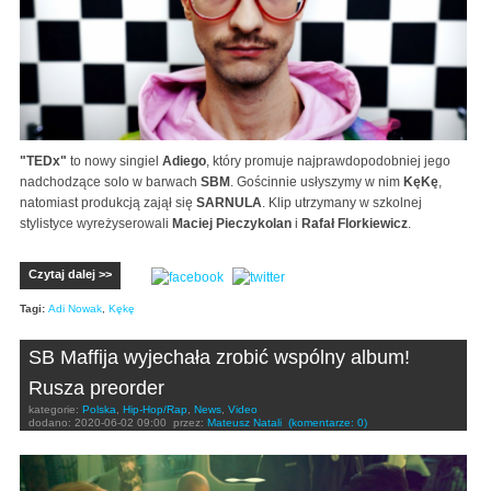
"TEDx"
to nowy singiel
Adiego
, który promuje najprawdopodobniej jego
nadchodzące solo w barwach
SBM
. Gościnnie usłyszymy w nim
KęKę
,
natomiast produkcją zajął się
SARNULA
. Klip utrzymany w szkolnej
stylistyce wyreżyserowali
Maciej Pieczykolan
i
Rafał Florkiewicz
.
Czytaj dalej >>
Tagi:
Adi Nowak
,
Kękę
SB Maffija wyjechała zrobić wspólny album!
Rusza preorder
kategorie:
Polska
,
Hip-Hop/Rap
,
News
,
Video
dodano:
2020-06-02 09:00
przez:
Mateusz Natali
(komentarze: 0)