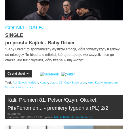
COFNIJ
-
DALEJ
SINGLE
po prostu Kajtek - Baby Driver
"Baby Driver" to spontaniczny wystrzał emocji, które towarzyszyły Kajtkowi
od miesięcy. To historia o miłości, którą odnajduje we wszystkim co go
otacza, ale też o wysiłku, który trzeba w nią włożyć.
Czytaj dalej >>
Tagi:
Adi Nowak
,
Kidzlori
,
Kajtek
,
blaga
,
27
,
Ozzy Baby
,
aron
,
krux
,
KaeN
,
monogram
,
Sztoss
,
arkez
,
Kazior
Kali, Płomień 81, Pelson/Qzyn, Okekel,
Pih/Fenomen... - premiery tygodnia (PL) 2/2
kategorie:
dodano:
2026-02-21 11:00
przez:
Miłosz Kiełb
(komentarze: 0)