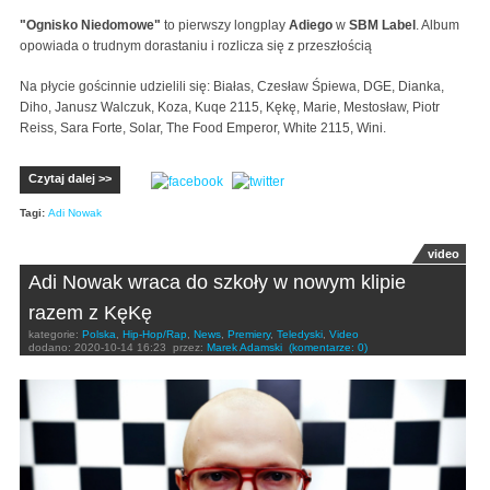
"Ognisko Niedomowe"
to pierwszy longplay
Adiego
w
SBM Label
. Album
opowiada o trudnym dorastaniu i rozlicza się z przeszłością
Na płycie gościnnie udzielili się: Białas, Czesław Śpiewa, DGE, Dianka,
Diho, Janusz Walczuk, Koza, Kuqe 2115, Kękę, Marie, Mestosław, Piotr
Reiss, Sara Forte, Solar, The Food Emperor, White 2115, Wini.
Czytaj dalej >>
Tagi:
Adi Nowak
video
Adi Nowak wraca do szkoły w nowym klipie
razem z KęKę
kategorie:
Polska
,
Hip-Hop/Rap
,
News
,
Premiery
,
Teledyski
,
Video
dodano:
2020-10-14 16:23
przez:
Marek Adamski
(komentarze: 0)