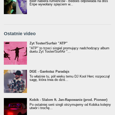
Beef nabiera rumieńców - Bedoes odpowiada na diss
Eripe wywołany spięciem w...
Ostatnie video
Żyt Toster/SurfAir - ATP VIDEO
Żyt Toster/Surfair "ATP"
"ATP" to trzeci singiel promujący nadchodzący album
duetu Żyt Toster/SurfAir "...
donGURALesko z nagrodą za
DGE - Gankstaz Paradajs
Klasyczny/Trueschoolowy Album Roku
To właśnie tu, pół wieku temu DJ Kool Herc rozpoczął
(Popkillery 2023)
sagę, która trwa do dziś...
Kobik - Slalom ft. Jan-Rapowanie (prod. Pioneer)
Kobik - Slalom ft. Jan-Rapowanie (prod. Pioneer)
[Official Music Visualiser]
Po ostatniej serii singli otrzymujemy od Kobika kolejny
utwór i trochę...