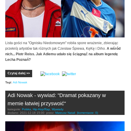
Lista gości na "Ognisku Niedomowym" robiła spore wrażenie, zbierając
przekrój artystów tak różnych jak Czesław Śpiewa, KęKę i Diho.
A wśród
nich... Piotr Reiss. Jak Adiemu udało się ściągnąć na album legendę
Lecha Poznań?
Czytaj dalej >>
Tagi:
Adi Nowak
Adi Nowak - wywiad: "Dramat pokazany w
memie łatwiej przyswoić"
kategorie:
Polska
,
Hip-Hop/Rap
,
Wywiady
dodano:
2021-12-18 15:00
przez:
Mateusz Natali
(komentarze: 0)