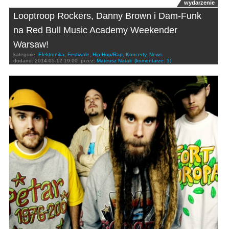
wydarzenie
Looptroop Rockers, Danny Brown i Dam-Funk
na Red Bull Music Academy Weekender
Warsaw!
kategorie:
Elektronika
,
Festiwale
,
Hip-Hop/Rap
,
Koncerty
,
News
dodano:
2014-05-12 19:00
przez:
Mateusz Natali
(komentarze: 1)