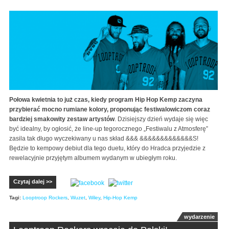
Połowa kwietnia to już czas, kiedy program Hip Hop Kemp zaczyna
przybierać mocno rumiane kolory, proponując festiwalowiczom coraz
bardziej smakowity zestaw artystów
. Dzisiejszy dzień wydaje się więc
być idealny, by ogłosić, że line-up tegorocznego „Festiwalu z Atmosferę”
zasila tak długo wyczekiwany u nas skład &&& &&&&&&&&&&&&&S!
Będzie to kempowy debiut dla tego duetu, który do Hradca przyjedzie z
rewelacyjnie przyjętym albumem wydanym w ubiegłym roku.
Czytaj dalej >>
Tagi:
Looptroop Rockers
,
Wuzet
,
Wiley
,
Hip-Hop Kemp
wydarzenie