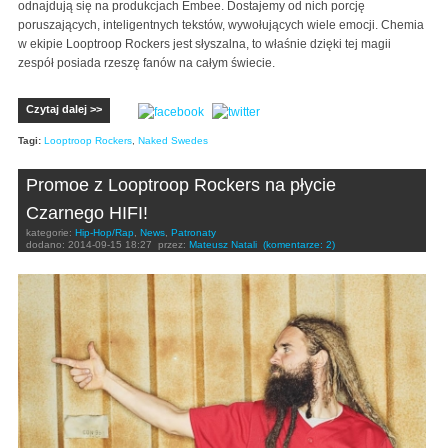
odnajdują się na produkcjach Embee. Dostajemy od nich porcję
poruszających, inteligentnych tekstów, wywołujących wiele emocji. Chemia
w ekipie Looptroop Rockers jest słyszalna, to właśnie dzięki tej magii
zespół posiada rzeszę fanów na całym świecie.
Czytaj dalej >>
Tagi:
Looptroop Rockers
,
Naked Swedes
Promoe z Looptroop Rockers na płycie
Czarnego HIFI!
kategorie:
Hip-Hop/Rap
,
News
,
Patronaty
dodano:
2014-09-15 18:27
przez:
Mateusz Natali
(komentarze: 2)