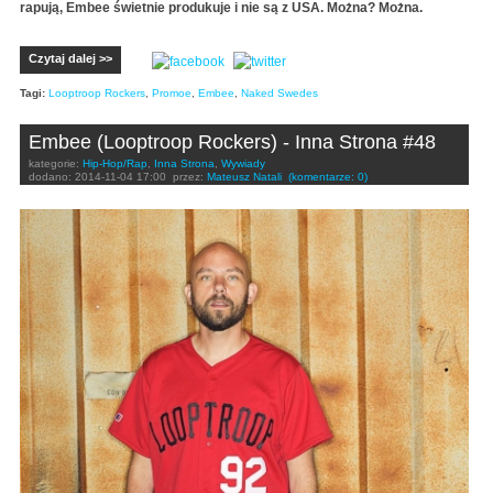
rapują, Embee świetnie produkuje i nie są z USA. Można? Można.
Czytaj dalej >>
Tagi:
Looptroop Rockers
,
Promoe
,
Embee
,
Naked Swedes
Embee (Looptroop Rockers) - Inna Strona #48
kategorie:
Hip-Hop/Rap
,
Inna Strona
,
Wywiady
dodano:
2014-11-04 17:00
przez:
Mateusz Natali
(komentarze: 0)