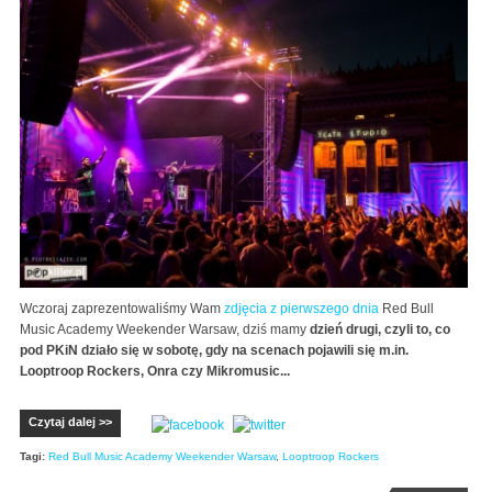
Wczoraj zaprezentowaliśmy Wam
zdjęcia z pierwszego dnia
Red Bull
Music Academy Weekender Warsaw, dziś mamy
dzień drugi, czyli to, co
pod PKiN działo się w sobotę, gdy na scenach pojawili się m.in.
Looptroop Rockers, Onra czy Mikromusic...
Czytaj dalej >>
Tagi:
Red Bull Music Academy Weekender Warsaw
,
Looptroop Rockers