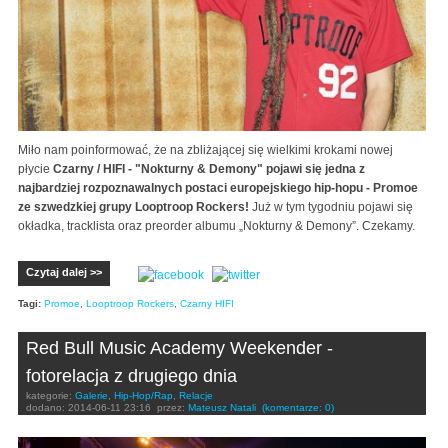
Miło nam poinformować, że na zbliżającej się wielkimi krokami nowej
płycie
Czarny / HIFI - "Nokturny & Demony" pojawi się jedna z
najbardziej rozpoznawalnych postaci europejskiego hip-hopu - Promoe
ze szwedzkiej grupy Looptroop Rockers!
Już w tym tygodniu pojawi się
okładka, tracklista oraz preorder albumu „Nokturny & Demony”. Czekamy.
Czytaj dalej >>
Tagi:
Promoe
,
Looptroop Rockers
,
Czarny HIFI
Red Bull Music Academy Weekender -
fotorelacja z drugiego dnia
kategorie:
Galerie
,
Hip-Hop/Rap
,
Relacje
dodano:
2014-06-11 23:16
przez:
Mateusz Natali
(komentarze: 0)