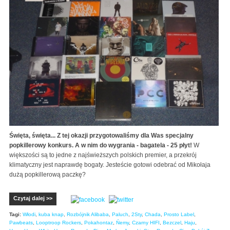
Święta, święta... Z tej okazji przygotowaliśmy dla Was specjalny
popkillerowy konkurs. A w nim do wygrania - bagatela - 25 płyt!
W
większości są to jedne z najświeższych polskich premier, a przekrój
klimatyczny jest naprawdę bogaty. Jesteście gotowi odebrać od Mikołaja
dużą popkillerową paczkę?
Czytaj dalej >>
Tagi:
Włodi
,
kuba knap
,
Rozbójnik Alibaba
,
Paluch
,
2Sty
,
Chada
,
Prosto Label
,
Pawbeats
,
Looptroop Rockers
,
Pokahontaz
,
Ńemy
,
Czarny HIFI
,
Bezczel
,
Haju
,