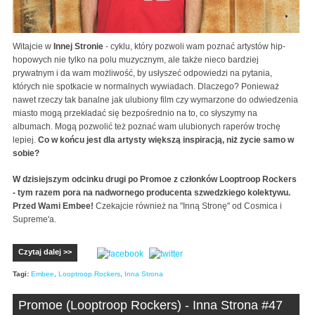
Witajcie w
Innej Stronie
- cyklu, który pozwoli wam poznać artystów hip-
hopowych nie tylko na polu muzycznym, ale także nieco bardziej
prywatnym i da wam możliwość, by usłyszeć odpowiedzi na pytania,
których nie spotkacie w normalnych wywiadach. Dlaczego? Ponieważ
nawet rzeczy tak banalne jak ulubiony film czy wymarzone do odwiedzenia
miasto mogą przekładać się bezpośrednio na to, co słyszymy na
albumach. Mogą pozwolić też poznać wam ulubionych raperów trochę
lepiej.
Co w końcu jest dla artysty większą inspiracją, niż życie samo w
sobie?
W dzisiejszym odcinku drugi po Promoe z członków Looptroop Rockers
- tym razem pora na nadwornego producenta szwedzkiego kolektywu.
Przed Wami Embee!
Czekajcie również na "Inną Stronę" od Cosmica i
Supreme'a.
Czytaj dalej >>
Tagi:
Embee
,
Looptroop Rockers
,
Inna Strona
Promoe (Looptroop Rockers) - Inna Strona #47