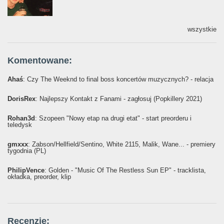
wszystkie
Komentowane:
Ahaś
: Czy The Weeknd to final boss koncertów muzycznych? - relacja
DorisRex
: Najlepszy Kontakt z Fanami - zagłosuj (Popkillery 2021)
Rohan3d
: Szopeen "Nowy etap na drugi etat" - start preorderu i
teledysk
gmxxx
: Żabson/Hellfield/Sentino, White 2115, Malik, Wane... - premiery
tygodnia (PL)
PhilipVence
: Golden - "Music Of The Restless Sun EP" - tracklista,
okładka, preorder, klip
Recenzje: