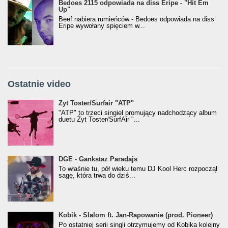
Bedoes 2115 odpowiada na diss Eripe - "Hit Em
Up"
Beef nabiera rumieńców - Bedoes odpowiada na diss
Eripe wywołany spięciem w...
Ostatnie video
Żyt Toster/SurfAir - ATP VIDEO
Żyt Toster/Surfair "ATP"
"ATP" to trzeci singiel promujący nadchodzący album
duetu Żyt Toster/SurfAir "...
donGURALesko z nagrodą za
DGE - Gankstaz Paradajs
Klasyczny/Trueschoolowy Album Roku
To właśnie tu, pół wieku temu DJ Kool Herc rozpoczął
(Popkillery 2023)
sagę, która trwa do dziś...
Kobik - Slalom ft. Jan-Rapowanie (prod. Pioneer)
Kobik - Slalom ft. Jan-Rapowanie (prod. Pioneer)
[Official Music Visualiser]
Po ostatniej serii singli otrzymujemy od Kobika kolejny