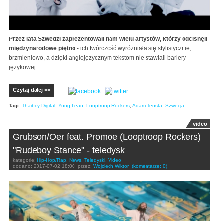
Przez lata Szwedzi zaprezentowali nam wielu artystów, którzy odcisnęli
międzynarodowe piętno
- ich twórczość wyróżniała się stylistycznie,
brzmieniowo, a dzięki anglojęzycznym tekstom nie stawiali bariery
językowej.
Czytaj dalej >>
Tagi:
Thaiboy Digital
,
Yung Lean
,
Looptroop Rockers
,
Adam Tensta
,
Szwecja
video
Grubson/Oer feat. Promoe (Looptroop Rockers)
"Rudeboy Stance" - teledysk
kategorie:
Hip-Hop/Rap
,
News
,
Teledyski
,
Video
dodano:
2017-07-02 18:00
przez:
Wojciech Wiktor
(komentarze: 0)