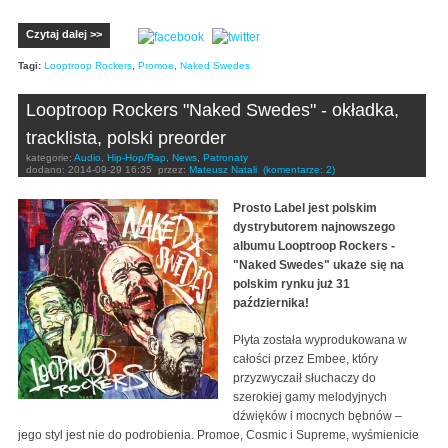
Czytaj dalej >>
Tagi:
Looptroop Rockers
,
Promoe
,
Naked Swedes
Looptroop Rockers "Naked Swedes" - okładka,
tracklista, polski preorder
kategorie:
Audio
,
Hip-Hop/Rap
,
News
,
Patronaty
dodano:
2014-09-29 16:35
przez:
Mateusz Natali
(komentarze: 2)
Prosto Label jest polskim
dystrybutorem najnowszego
albumu Looptroop Rockers -
"Naked Swedes" ukaże się na
polskim rynku już 31
października!
Płyta została wyprodukowana w
całości przez Embee, który
przyzwyczaił słuchaczy do
szerokiej gamy melodyjnych
dźwięków i mocnych bębnów –
jego styl jest nie do podrobienia. Promoe, Cosmic i Supreme, wyśmienicie