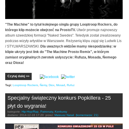
"The Machine" to tytuł kolejnego singla grupy Looptroop Rockers, do
którego klip możecie obejrzeć na ProstoTV.
Utwór promuje najnowszy
album szwedzkiej formacji "Naked Swedes". Teledysk został zrealizowany
podczas wizyty artystów w Warszawie. Reżyserią klipu zajął się Ludwik Lis
/ STYLWARSZAWSKI.
Dla uważnych widzów mamy niespodziankę: w
klipie ukryty jest link do "The Machine Prosto Remix", w którym
zamiast oryginalnych zwrotek usłyszycie: Rufuza, Mosada, Ńemego
oraz Dioxa!
Czytaj dalej >>
Tagi:
Looptroop Rockers
,
Ńemy
,
Diox
,
Mosad
,
Rufuz
Specjalny świąteczny konkurs Popkillera - 25
płyt do wygrania!
kategorie:
Hip-Hop/Rap
,
Patronaty
,
Konkursy
dodano:
2014-12-18 17:20
przez:
Mateusz Natali
(komentarze: 21)