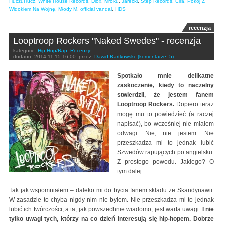
HuczuHucz
,
White House Records
,
Diox
,
Mroku
,
Jarecki
,
Step Records
,
Cira
,
Pokój Z
Widokiem Na Wojnę
,
Młody M
,
official vandal
,
HDS
recenzja
Looptroop Rockers "Naked Swedes" - recenzja
kategorie:
Hip-Hop/Rap
,
Recenzje
dodano:
2014-11-15 16:00
przez:
Dawid Bartkowski
(komentarze: 5)
Spotkało mnie delikatne
zaskoczenie, kiedy to naczelny
stwierdził, że jestem fanem
Looptroop Rockers.
Dopiero teraz
mogę mu to powiedzieć (a raczej
napisać), bo wcześniej nie miałem
odwagi. Nie, nie jestem. Nie
przeszkadza mi to jednak lubić
Szwedów rapujących po angielsku.
Z prostego powodu. Jakiego? O
tym dalej.
Tak jak wspomniałem – daleko mi do bycia fanem składu ze Skandynawii.
W zasadzie to chyba nigdy nim nie byłem. Nie przeszkadza mi to jednak
lubić ich twórczości, a ta, jak powszechnie wiadomo, jest warta uwagi.
I nie
tylko uwagi tych, którzy na co dzień interesują się hip-hopem. Dobrze