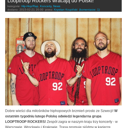
Looptroop Rockers wracają do Polski!
kategorie:
Hip-Hop/Rap
,
Koncerty
,
News
dodano:
2015-02-21 20:00
przez:
Krystian Krupiński
(komentarze: 1)
Dobre wieści dla miłośników hiphopowych brzmień prosto ze Szwecji!
W
ostatnim tygodniu lutego Polskę odwiedzi legendarna grupa
LOOPTROOP ROCKERS!
Zespół zagra w naszym kraju trzy koncerty - w
Warszawie, Wrocławiu i Krakowie. Trasa promuje siódmy w karierze