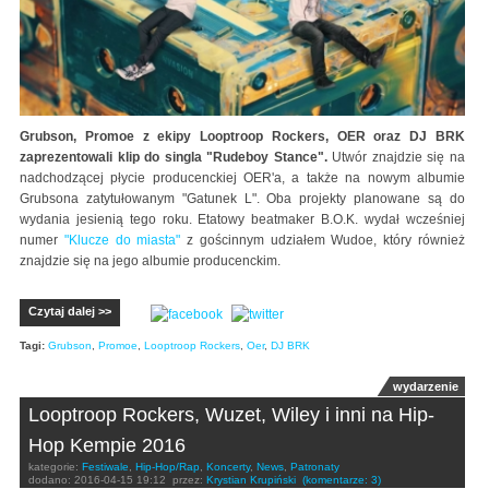
Grubson, Promoe z ekipy Looptroop Rockers, OER oraz DJ BRK
zaprezentowali klip do singla "Rudeboy Stance".
Utwór znajdzie się na
nadchodzącej płycie producenckiej OER'a, a także na nowym albumie
Grubsona zatytułowanym "Gatunek L". Oba projekty planowane są do
wydania jesienią tego roku. Etatowy beatmaker B.O.K. wydał wcześniej
numer
"Klucze do miasta"
z gościnnym udziałem Wudoe, który również
znajdzie się na jego albumie producenckim.
Czytaj dalej >>
Tagi:
Grubson
,
Promoe
,
Looptroop Rockers
,
Oer
,
DJ BRK
wydarzenie
Looptroop Rockers, Wuzet, Wiley i inni na Hip-
Hop Kempie 2016
kategorie:
Festiwale
,
Hip-Hop/Rap
,
Koncerty
,
News
,
Patronaty
dodano:
2016-04-15 19:12
przez:
Krystian Krupiński
(komentarze: 3)