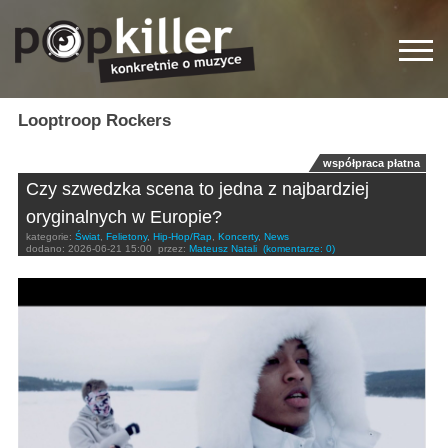
Looptroop Rockers
współpraca płatna
Czy szwedzka scena to jedna z najbardziej
oryginalnych w Europie?
kategorie:
Świat
,
Felietony
,
Hip-Hop/Rap
,
Koncerty
,
News
dodano:
2026-06-21 15:00
przez:
Mateusz Natali
(komentarze: 0)