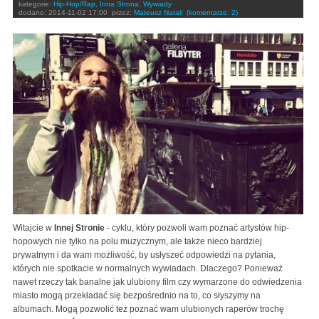
kategorie:
Hip-Hop/Rap
,
Inna Strona
,
Wywiady
dodano:
2014-11-02 17:00
przez:
Mateusz Natali
(komentarze: 2)
Witajcie w
Innej Stronie
- cyklu, który pozwoli wam poznać artystów hip-
hopowych nie tylko na polu muzycznym, ale także nieco bardziej
prywatnym i da wam możliwość, by usłyszeć odpowiedzi na pytania,
których nie spotkacie w normalnych wywiadach. Dlaczego? Ponieważ
nawet rzeczy tak banalne jak ulubiony film czy wymarzone do odwiedzenia
miasto mogą przekładać się bezpośrednio na to, co słyszymy na
albumach. Mogą pozwolić też poznać wam ulubionych raperów trochę