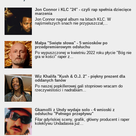
Jon Connor i KLC "24" - czyli rap spełnia dziecięce
marzenia
Jon Connor nagrał album na bitach KLC. W
najśmielszych snach nie przypuszczał,...
Małpa "Święte słowa" - 5 wniosków po
przedpremierowym odsłuchu
Po wypuszczonej w kwietniu 2022 roku płycie "Bóg nie
gra w kości" raper z...
Wiz Khalifa "Kush & O.J. 2" - piękny prezent dla
oddanych fanów
Po naszej popkillerowej gali stopniowo wracam do
rzeczywistości i nadrabiam...
Gkamolli z Undy wydaje solo - 4 wnioski z
odsłuchu "Pełnego przepływu"
Filar gdyńskiej sceny, grafik, główny producent i raper
kolektywu Undadasea już...