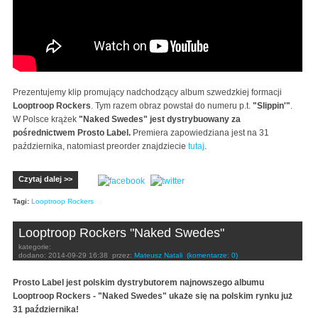
Prezentujemy klip promujący nadchodzący album szwedzkiej formacji
Looptroop Rockers
. Tym razem obraz powstał do numeru p.t.
"Slippin'"
.
W Polsce krążek
"Naked Swedes" jest dystrybuowany za
pośrednictwem Prosto Label.
Premiera zapowiedziana jest na 31
października, natomiast preorder znajdziecie
tutaj
.
Czytaj dalej >>
Tagi:
Looptroop Rockers
Looptroop Rockers "Naked Swedes"
kategorie:
dodano:
2014-09-29 16:38
przez:
Mateusz Natali
(komentarze: 0)
Prosto Label jest polskim dystrybutorem najnowszego albumu
Looptroop Rockers - "Naked Swedes" ukaże się na polskim rynku już
31 października!