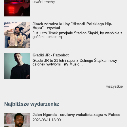
utwór i trochę...
Jimek zdradza kulisy "Historii Polskiego Hip-
Jimek zdradza kulisy "Historii Polskiego Hip-
Hopu" - wywiad
Hopu" - wywiad
Już jutro Jimek przejmie Stadion Śląski, by wspólnie z
gośćmi i orkiestrą...
Gładki JR - Patoshot
Gładki JR - Patoshot
Gładki JR to 21-letni raper z Dolnego Śląska i nowy
członek wytwórni TiW Music...
wszystkie
Najbliższe wydarzenia:
Jalen Ngonda - soulowy wokalista zagra w Polsce
2026-08-11 18:00