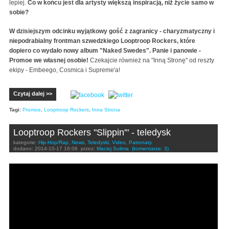
lepiej.
Co w końcu jest dla artysty większą inspiracją, niż życie samo w
sobie?
W dzisiejszym odcinku wyjątkowy gość z zagranicy - charyzmatyczny i
niepodrabialny frontman szwedzkiego Looptroop Rockers, które
dopiero co wydało nowy album "Naked Swedes". Panie i panowie -
Promoe we własnej osobie!
Czekajcie również na "Inną Stronę" od reszty
ekipy - Embeego, Cosmica i Supreme'a!
Czytaj dalej >>
Tagi:
Promoe
,
Looptroop Rockers
,
Inna Strona
Looptroop Rockers "Slippin'" - teledysk
kategorie:
Hip-Hop/Rap
,
News
,
Teledyski
,
Video
,
Patronaty
dodano:
2014-10-17 16:06
przez:
Maciej Sulima
(komentarze: 3)
Looptroop Rockers - Slippin'