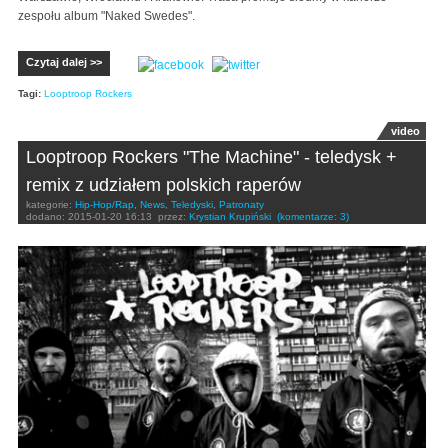
zespołu album "Naked Swedes".
Czytaj dalej >>
Tagi:
Looptroop Rockers
video
Looptroop Rockers "The Machine" - teledysk +
remix z udziałem polskich raperów
kategorie:
Hip-Hop/Rap
,
News
,
Teledyski
,
Patronaty
dodano:
2015-01-20 16:13
przez:
Krystian Krupiński
(komentarze: 3)