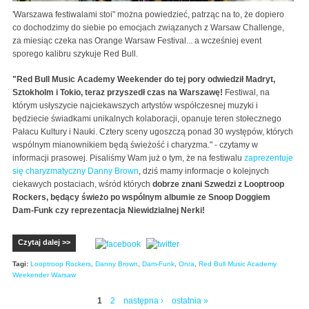
'Warszawa festiwalami stoi" można powiedzieć, patrząc na to, że dopiero
co dochodzimy do siebie po emocjach związanych z Warsaw Challenge,
za miesiąc czeka nas Orange Warsaw Festival... a wcześniej event
sporego kalibru szykuje Red Bull.
"
Red Bull Music Academy Weekender do tej pory odwiedził Madryt,
Sztokholm i Tokio, teraz przyszedł czas na Warszawę!
Festiwal, na
którym usłyszycie najciekawszych artystów współczesnej muzyki i
będziecie świadkami unikalnych kolaboracji, opanuje teren stołecznego
Pałacu Kultury i Nauki. Cztery sceny ugoszczą ponad 30 wy
stępów, których
wspólnym mianownikiem będą świeżość i charyzma." - czytamy w
informacji prasowej. Pisaliśmy Wam już o tym, że na festiwalu
zaprezentuje
się charyzmatyczny Danny Brown
, dziś mamy informacje o kolejnych
ciekawych postaciach, wśród których
dobrze znani Szwedzi z Looptroop
Rockers, będący świeżo po wspólnym albumie ze Snoop Doggiem
Dam-Funk czy reprezentacja Niewidzialnej Nerki!
Czytaj dalej >>
Tagi:
Looptroop Rockers
,
Danny Brown
,
Dam-Funk
,
Onra
,
Red Bull Music Academy
Weekender Warsaw
1
2
następna ›
ostatnia »
Strony