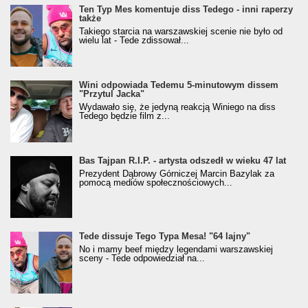
Ten Typ Mes komentuje diss Tedego - inni raperzy
także
Takiego starcia na warszawskiej scenie nie było od
wielu lat - Tede zdissował...
Wini odpowiada Tedemu 5-minutowym dissem
"Przytul Jacka"
Wydawało się, że jedyną reakcją Winiego na diss
Tedego będzie film z...
Bas Tajpan R.I.P. - artysta odszedł w wieku 47 lat
Prezydent Dąbrowy Górniczej Marcin Bazylak za
pomocą mediów społecznościowych...
Tede dissuje Tego Typa Mesa! "64 lajny"
No i mamy beef między legendami warszawskiej
sceny - Tede odpowiedział na...