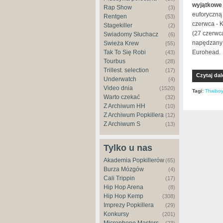
wyjątkowe 
Rap Show
(3)
euforyczną
Rentgen
(53)
czerwca - 
Stagekiller
(2)
(27 czerwc
Świadomy Słuchacz
(6)
napędzany 
Świeża Krew
(55)
Tak To Się Robi
Eurohead.
(43)
Tourbus
(28)
Trillest. selection
(17)
Czytaj dal
Underwatch
(4)
Video dnia
(1520)
Tagi:
Thaiboy
Warto czekać
(32)
Z Archiwum HH
(10)
Z Archiwum Popkillera
(12)
Z Archiwum S
(13)
Tylko u nas
Akademia Popkillerów
(65)
Burza Mózgów
(4)
Cali Trippin
(17)
Hip Hop Arena
(8)
Hip Hop Kemp
(308)
Imprezy Popkillera
(29)
Konkursy
(201)