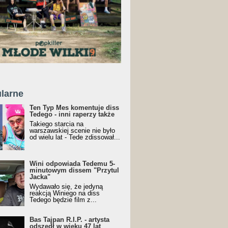
larne
Ten Typ Mes komentuje diss
Tedego - inni raperzy także
Takiego starcia na
warszawskiej scenie nie było
od wielu lat - Tede zdissował...
Wini odpowiada Tedemu 5-
minutowym dissem "Przytul
Jacka"
Wydawało się, że jedyną
reakcją Winiego na diss
Tedego będzie film z...
Bas Tajpan R.I.P. - artysta
odszedł w wieku 47 lat