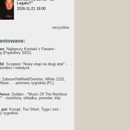
Legalu?"
2026-11-21 19:00
wszystkie
entowane:
ex
: Najlepszy Kontakt z Fanami -
j (Popkillery 2021)
3d
: Szopeen "Nowy etap na drugi etat" -
reorderu i teledysk
: Żabson/Hellfield/Sentino, White 2115,
Wane... - premiery tygodnia (PL)
Vence
: Golden - "Music Of The Restless
 - tracklista, okładka, preorder, klip
_pet
: Kurupt, Too Short, Tyga i inni -
ry tygodnia