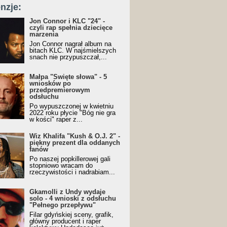
nzje:
Jon Connor i KLC "24" -
czyli rap spełnia dziecięce
marzenia
Jon Connor nagrał album na
bitach KLC. W najśmielszych
snach nie przypuszczał,...
Małpa "Święte słowa" - 5
wniosków po
przedpremierowym
odsłuchu
Po wypuszczonej w kwietniu
2022 roku płycie "Bóg nie gra
w kości" raper z...
Wiz Khalifa "Kush & O.J. 2" -
piękny prezent dla oddanych
fanów
Po naszej popkillerowej gali
stopniowo wracam do
rzeczywistości i nadrabiam...
Gkamolli z Undy wydaje
solo - 4 wnioski z odsłuchu
"Pełnego przepływu"
Filar gdyńskiej sceny, grafik,
główny producent i raper