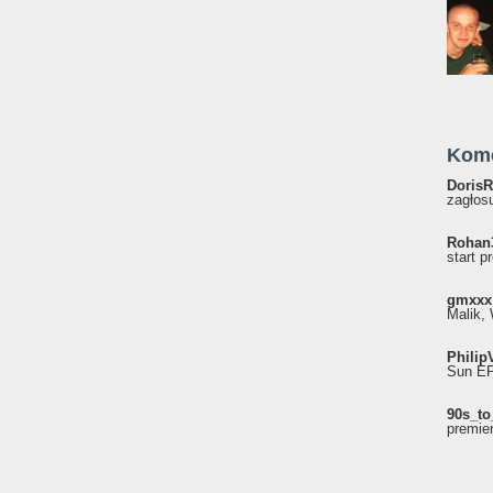
Kom
DorisR
zagłosu
Rohan
start p
gmxxx
Malik, 
Philip
Sun EP"
90s_to
premie