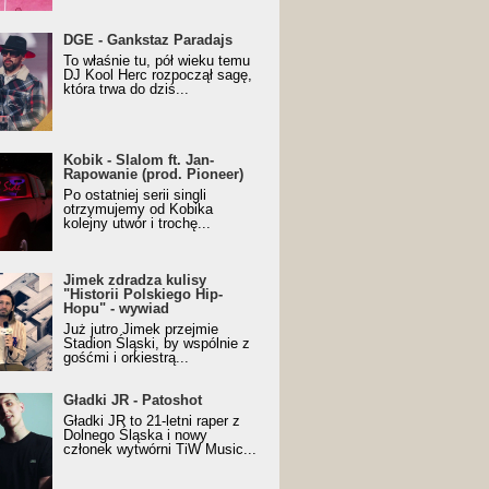
URALesko z nagrodą za
DGE - Gankstaz Paradajs
yczny/Trueschoolowy
To właśnie tu, pół wieku temu
m Roku (Popkillery 2023)
DJ Kool Herc rozpoczął sagę,
która trwa do dziś...
 - Slalom ft. Jan-
Kobik - Slalom ft. Jan-
wanie (prod. Pioneer)
Rapowanie (prod. Pioneer)
cial Music Visualiser]
Po ostatniej serii singli
otrzymujemy od Kobika
kolejny utwór i trochę...
k zdradza kulisy "Historii
Jimek zdradza kulisy
kiego Hip-Hopu" - wywiad
"Historii Polskiego Hip-
Hopu" - wywiad
Już jutro Jimek przejmie
Stadion Śląski, by wspólnie z
gośćmi i orkiestrą...
ki JR - Patoshot
Gładki JR - Patoshot
Gładki JR to 21-letni raper z
Dolnego Śląska i nowy
członek wytwórni TiW Music...