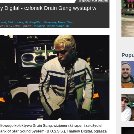
współpraca płatna
y Digital - członek Drain Gang wystąpi w
wiat
,
Elektronika
,
Hip-Hop/Rap
,
Koncerty
,
News
,
Trap
26-06-17 09:00
przez:
Redakcja
(komentarze: 0)
Popu
ltowego kolektywu Drain Gang, wizjonerski raper i założyciel
ank of Star Sound System (B.O.S.S.S.), Thaiboy Digital, ogłasza