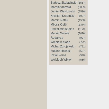
Bartosz Skolasiński
(3537)
Marek Adamski
(3059)
Daniel Wardziński
(2596)
Krystian Krupiński
(1997)
Marcin Natali
(1580)
Miłosz Kiełb
(1374)
Paweł Miedzielec
(1179)
Maciej Sulima
(1026)
Redakcja
(927)
Wiesław Kłoda
(722)
Michał Zdrojewski
(721)
Łukasz Rawski
(627)
Rafał Poros
(590)
Wojciech Wiktor
(586)