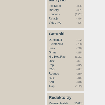
Na żywo
Festiwale
(825)
Imprezy
(601)
Koncerty
(1931)
Relacje
(366)
Video live
(426)
Gatunki
Dancehall
(122)
Elektronika
(758)
Funk
(298)
Grime
(215)
Hip-Hop/Rap
(33181)
Jazz
(374)
Pop
(645)
R&B
(891)
Reggae
(250)
Rock
(316)
Soul
(616)
Trap
(1173)
Redaktorzy
Mateusz Natali
(13671)