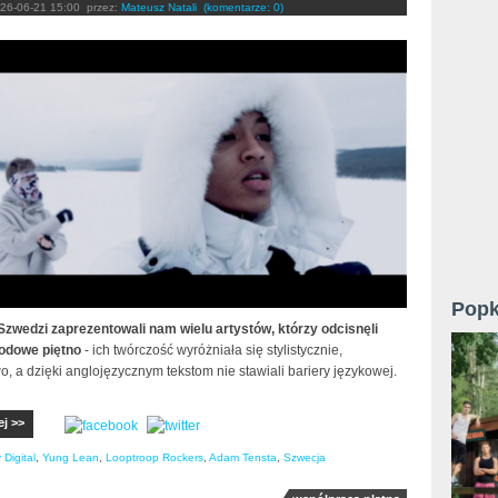
26-06-21 15:00
przez:
Mateusz Natali
(komentarze: 0)
Popk
 Szwedzi zaprezentowali nam wielu artystów, którzy odcisnęli
odowe piętno
- ich twórczość wyróżniała się stylistycznie,
, a dzięki anglojęzycznym tekstom nie stawiali bariery językowej.
ej >>
 Digital
,
Yung Lean
,
Looptroop Rockers
,
Adam Tensta
,
Szwecja