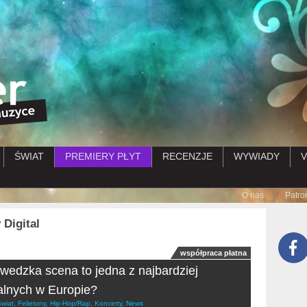
Przejdź do treści
ŚWIAT
PREMIERY PŁYT
RECENZJE
WYWIADY
V
Submenu
O nas
Patro
 Digital
współpraca płatna
wedzka scena to jedna z najbardziej
alnych w Europie?
wiat
,
Felietony
,
Hip-Hop/Rap
,
Koncerty
,
News