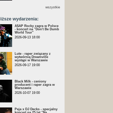
wszystkie
liższe wydarzenia:
A$AP Rocky zagra w Polsce
- koncert na "Don't Be Dumb
World Tour"
2026-09-13 18:00
Lute - raper związany z
wytwórnią Dreamville
wystąpi w Warszawie
2026-09-17 19:00
Black Milk - ceniony
producent i raper zagra w
Warszawie
2026-10-07 19:00
Peja x DJ Decks - specjalny
koncert na 25 lat "Na