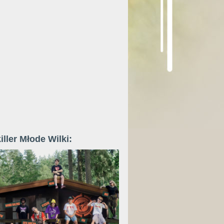
iller Młode Wilki: