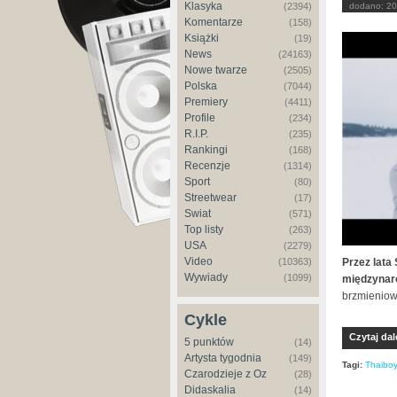
Klasyka
(2394)
dodano:
20
Komentarze
(158)
Książki
(19)
News
(24163)
Nowe twarze
(2505)
Polska
(7044)
Premiery
(4411)
Profile
(234)
R.I.P.
(235)
Rankingi
(168)
Recenzje
(1314)
Sport
(80)
Streetwear
(17)
Świat
(571)
Top listy
(263)
USA
(2279)
Video
Przez lata
(10363)
Wywiady
(1099)
międzynar
brzmieniowo
Cykle
Czytaj dal
5 punktów
(14)
Artysta tygodnia
(149)
Tagi:
Thaiboy
Czarodzieje z Oz
(28)
Didaskalia
(14)