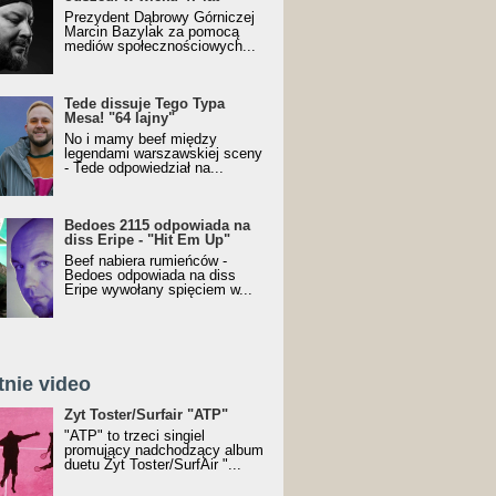
Prezydent Dąbrowy Górniczej
Marcin Bazylak za pomocą
mediów społecznościowych...
Tede dissuje Tego Typa
Mesa! "64 lajny"
No i mamy beef między
legendami warszawskiej sceny
- Tede odpowiedział na...
Bedoes 2115 odpowiada na
diss Eripe - "Hit Em Up"
Beef nabiera rumieńców -
Bedoes odpowiada na diss
Eripe wywołany spięciem w...
tnie video
Toster/SurfAir - ATP VIDEO
Żyt Toster/Surfair "ATP"
"ATP" to trzeci singiel
promujący nadchodzący album
duetu Żyt Toster/SurfAir "...