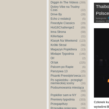
Diggin In The Videos
(269)
Thaibo
Dobry Vibe na Trudny
Czas
(22)
Polsce
Drive By
(28)
kategorie:
Ś
Echo z redakcji
(5)
dodano:
20
Freestyle Classics
(29)
Hot16Challenge2
(89)
Inna Strona
(58)
Killertape
(11)
Klasyk Na Weekend
(123)
Krótki Strzał
(56)
Magazyn Popkillera
(13)
Mixtape Tygodnia
(146)
Oi!
(2)
Ot tak
(225)
Palcem po Rapie
(6)
Parszywa 13
(25)
Pisanki Freestyle'owca
(10)
Po sąsiedzku - przegląd
niemieckiej sceny
(16)
Podsumowania miesiąca
(50)
Popkiller sam w NY
(26)
Premiery tygodnia
(333)
Członek ku
Przegapifszy
(63)
wytwórni B
Przesyłka polecana
(18)