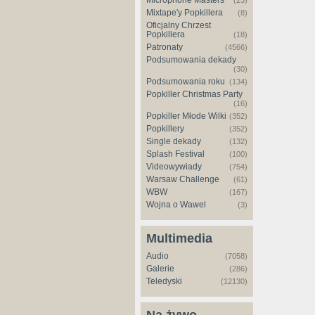
Microphone Masters
(23)
Mixtape'y Popkillera
(8)
Oficjalny Chrzest
Popkillera
(18)
Patronaty
(4566)
Podsumowania dekady
(30)
Podsumowania roku
(134)
Popkiller Christmas Party
(16)
Popkiller Młode Wilki
(352)
Popkillery
(352)
Single dekady
(132)
Splash Festival
(100)
Videowywiady
(754)
Warsaw Challenge
(61)
WBW
(167)
Wojna o Wawel
(3)
Multimedia
Audio
(7058)
Galerie
(286)
Teledyski
(12130)