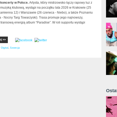
koncerty w Polsce.
Artysta, który mistrzowsko łączy rapowy luz z
 muzyką klubową, wystąpi na początku lata 2026 w Krakowie (25
Kamienna 12) i Warszawie (26 czerwca - Niebo), a także Poznaniu
a - Nocny Targ Towarzyski). Trasa promuje jego najnowszy,
transową energią album “Paradise”. W roli supportu wystąpi
ej >>
 Digital
,
Szwecja
Osta
Żyt 