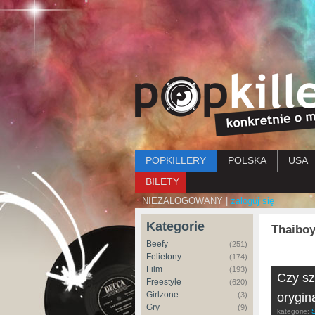
Menu główne
POPKILLERY
POLSKA
USA
BILETY
NIEZALOGOWANY |
zaloguj się
Kategorie
Thaiboy
Beefy
(251)
Felietony
(174)
Film
(193)
Czy sz
Freestyle
(620)
Girlzone
(3)
orygin
Gry
(9)
kategorie:
Ś