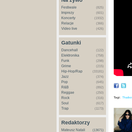
Na żywo
Festiwale
(825)
Imprezy
(601)
Koncerty
(1932)
Relacje
(366)
Video live
(426)
Gatunki
Dancehall
(122)
Elektronika
(758)
Funk
(298)
Grime
(215)
Hip-Hop/Rap
(33181)
Jazz
(374)
Pop
(645)
R&B
(892)
Reggae
(250)
Rock
Tagi:
Thaiboy
(316)
Soul
(617)
Trap
(1173)
Redaktorzy
Mateusz Natali
(13671)