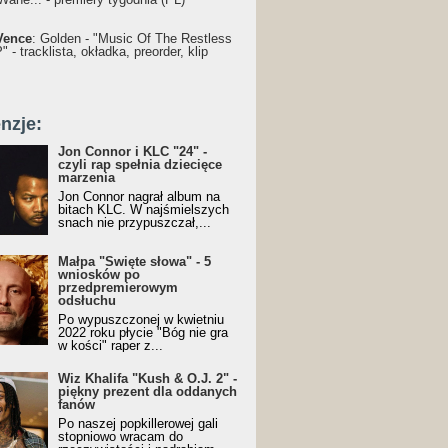
Vence
: Golden - "Music Of The Restless
 - tracklista, okładka, preorder, klip
nzje:
Jon Connor i KLC "24" -
czyli rap spełnia dziecięce
marzenia
Jon Connor nagrał album na
bitach KLC. W najśmielszych
snach nie przypuszczał,...
Małpa "Święte słowa" - 5
wniosków po
przedpremierowym
odsłuchu
Po wypuszczonej w kwietniu
2022 roku płycie "Bóg nie gra
w kości" raper z...
Wiz Khalifa "Kush & O.J. 2" -
piękny prezent dla oddanych
fanów
Po naszej popkillerowej gali
stopniowo wracam do