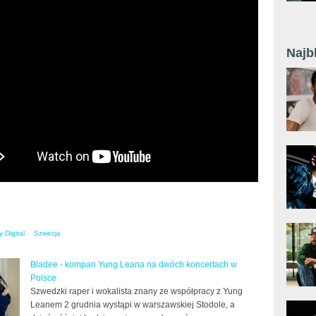
Najb
 Digital
Szwecja
Bladee - kompan Yung Leana na dwóch koncertach w
Polsce
Szwedzki raper i wokalista znany ze współpracy z Yung
Leanem 2 grudnia wystąpi w warszawskiej Stodole, a