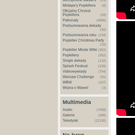
Microphone Masters
(23)
Mixtape'y Popkillera
(8)
Oficjalny Chrzest
Popkillera
(18)
Patronaty
(4566)
Podsumowania dekady
(30)
Podsumowania roku
(134)
Popkiller Christmas Party
(16)
Popkiller Młode Wilki
(352)
Popkillery
(352)
Single dekady
(132)
Splash Festival
(100)
Videowywiady
(754)
Warsaw Challenge
(61)
WBW
(167)
Wojna o Wawel
(3)
Multimedia
Audio
(7058)
Galerie
(286)
Teledyski
(12130)