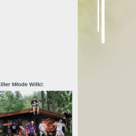
iller Młode Wilki: