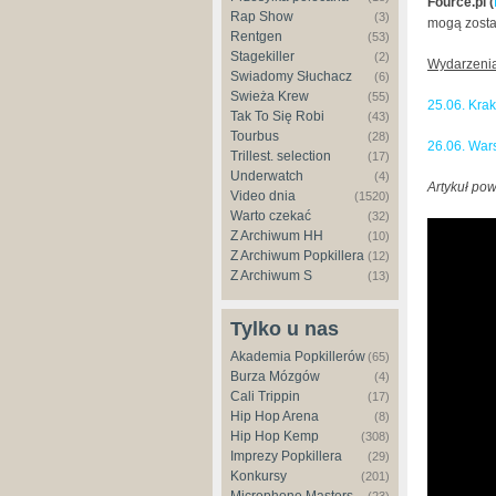
Fource.pl (
Rap Show
(3)
mogą zosta
Rentgen
(53)
Stagekiller
(2)
Wydarzenia
Świadomy Słuchacz
(6)
Świeża Krew
(55)
25.06. Kra
Tak To Się Robi
(43)
Tourbus
(28)
26.06. Wa
Trillest. selection
(17)
Underwatch
(4)
Artykuł pow
Video dnia
(1520)
Warto czekać
(32)
Z Archiwum HH
(10)
Z Archiwum Popkillera
(12)
Z Archiwum S
(13)
Tylko u nas
Akademia Popkillerów
(65)
Burza Mózgów
(4)
Cali Trippin
(17)
Hip Hop Arena
(8)
Hip Hop Kemp
(308)
Imprezy Popkillera
(29)
Konkursy
(201)