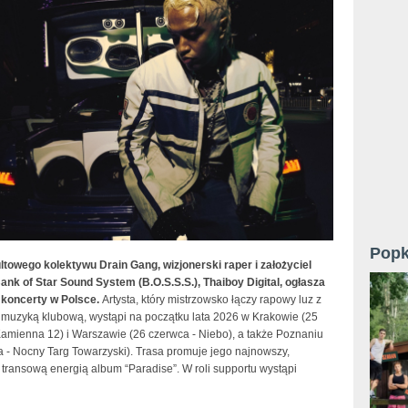
Popk
ltowego kolektywu Drain Gang, wizjonerski raper i założyciel
ank of Star Sound System (B.O.S.S.S.), Thaiboy Digital, ogłasza
koncerty w Polsce.
Artysta, który mistrzowsko łączy rapowy luz z
 muzyką klubową, wystąpi na początku lata 2026 w Krakowie (25
Kamienna 12) i Warszawie (26 czerwca - Niebo), a także Poznaniu
a - Nocny Targ Towarzyski). Trasa promuje jego najnowszy,
transową energią album “Paradise”. W roli supportu wystąpi