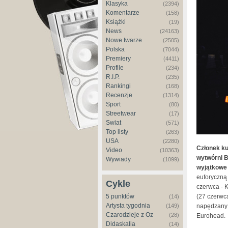
Klasyka
(2394)
Komentarze
(158)
Książki
(19)
News
(24163)
Nowe twarze
(2505)
Polska
(7044)
Premiery
(4411)
Profile
(234)
R.I.P.
(235)
Rankingi
(168)
Recenzje
(1314)
Sport
(80)
Streetwear
(17)
Świat
(571)
Top listy
(263)
USA
(2280)
Członek ku
Video
(10363)
wytwórni B
Wywiady
(1099)
wyjątkowe 
euforyczną
Cykle
czerwca - 
5 punktów
(27 czerwc
(14)
Artysta tygodnia
(149)
napędzany 
Czarodzieje z Oz
(28)
Eurohead.
Didaskalia
(14)