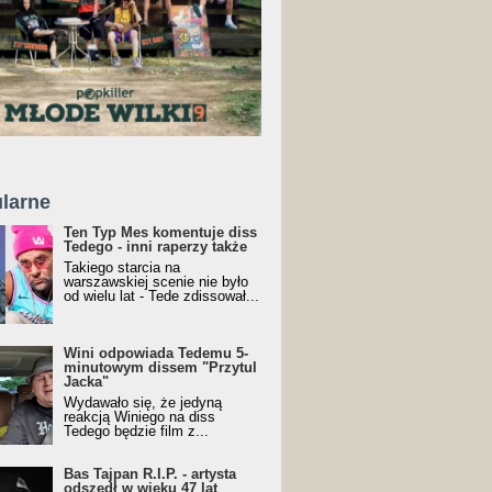
larne
Ten Typ Mes komentuje diss
Tedego - inni raperzy także
Takiego starcia na
warszawskiej scenie nie było
od wielu lat - Tede zdissował...
Wini odpowiada Tedemu 5-
minutowym dissem "Przytul
Jacka"
Wydawało się, że jedyną
reakcją Winiego na diss
Tedego będzie film z...
Bas Tajpan R.I.P. - artysta
odszedł w wieku 47 lat