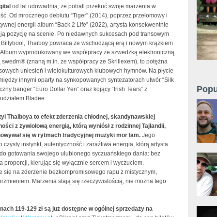
ital
od lat udowadnia, że potrafi przekuć swoje marzenia w
ość. Od mrocznego debiutu “Tiger” (2014), poprzez przełomowy i
ywnej energii album “Back 2 Life” (2022), artysta konsekwentnie
ją pozycję na scenie. Po niedawnych sukcesach pod transowym
 Billybool, Thaiboy powraca ze wschodzącą erą i nowym krążkiem
. Album wyprodukowany we współpracy ze szwedzką elektroniczną
 swedm® (znaną m.in. ze współpracy ze Skrillexem), to potężna
sowych uniesień i wielokulturowych klubowych hymnów. Na płycie
między innymi oparty na synkopowanych syntezatorach utwór “Silk
Popu
zny banger “Euro Dollar Yen” oraz kojący “Irish Tears” z
udziałem Bladee.
tyl Thaiboya to efekt zderzenia chłodnej, skandynawskiej
ści z żywiołową energią, którą wyniósł z rodzinnej Tajlandii,
owywał się w rytmach tradycyjnej muzyki mor lam.
Jego
o czysty instynkt, autentyczność i zaraźliwa energia, którą artysta
do gotowania swojego ulubionego syczuańskiego dania: bez
 proporcji, kierując się wyłącznie sercem i wyczuciem.
ie się na zderzenie bezkompromisowego rapu z mistycznym,
rzmieniem. Marzenia stają się rzeczywistością, nie można tego
enach 119-129 zł są już dostępne w ogólnej sprzedaży na