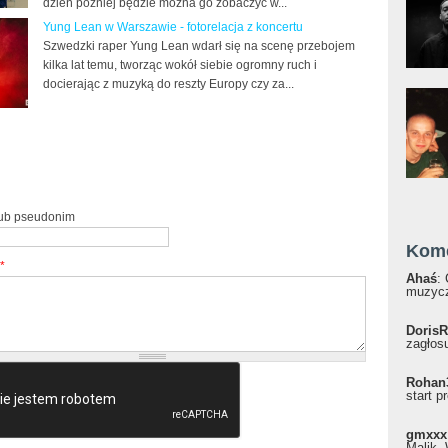
dzień później będzie można go zobaczyć w...
Yung Lean w Warszawie - fotorelacja z koncertu
Szwedzki raper Yung Lean wdarł się na scenę przebojem
kilka lat temu, tworząc wokół siebie ogromny ruch i
docierając z muzyką do reszty Europy czy za...
lub pseudonim
Kom
*
Ahaś
:
muzycz
DorisR
zagłosu
Rohan
start p
gmxxx
Malik, 