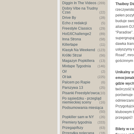
Diggin In The Videos
(269)
Thaiboy Dig
Dobry Vibe na Trudny
rzeczywist
Czas
(22)
pełen pozyt
Drive By
(28)
buduje swo
Echo z redakcji
(5)
aliasem DJ
Freestyle Classics
(29)
“Paradise”
Hot16Challenge2
(89)
supergrupą
Inna Strona
(58)
dawka tran
Killertape
(11)
usłyszymy 
Klasyk Na Weekend
(123)
Road”, mroc
Krótki Strzał
(56)
Magazyn Popkillera
gościnnym 
(13)
Mixtape Tygodnia
(146)
Oi!
(2)
Unikalny s
Ot tak
(225)
emocjonalno
Palcem po Rapie
(6)
gdzie wych
Parszywa 13
(25)
twórczość t
Pisanki Freestyle'owca
(10)
porównuje 
Po sąsiedzku - przegląd
odmierzania
niemieckiej sceny
(16)
Przygotujc
Podsumowania miesiąca
(50)
klubowym b
Popkiller sam w NY
(26)
przegapić!
Premiery tygodnia
(333)
Przegapifszy
(63)
Bilety w c
Przesyłka polecana
(18)