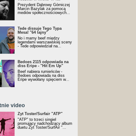
Prezydent Dąbrowy Górniczej
Marcin Bazylak za pomocą
mediów społecznościowych...
Tede dissuje Tego Typa
Mesa! "64 lajny"
No i mamy beef między
legendami warszawskiej sceny
- Tede odpowiedział na...
Bedoes 2115 odpowiada na
diss Eripe - "Hit Em Up"
Beef nabiera rumieńców -
Bedoes odpowiada na diss
Eripe wywołany spięciem w...
tnie video
Toster/SurfAir - ATP VIDEO
Żyt Toster/Surfair "ATP"
"ATP" to trzeci singiel
promujący nadchodzący album
duetu Żyt Toster/SurfAir "...