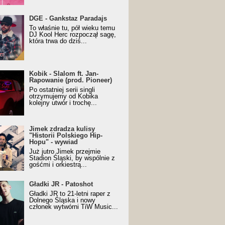
URALesko z nagrodą za
DGE - Gankstaz Paradajs
yczny/Trueschoolowy
To właśnie tu, pół wieku temu
m Roku (Popkillery 2023)
DJ Kool Herc rozpoczął sagę,
która trwa do dziś...
 - Slalom ft. Jan-
Kobik - Slalom ft. Jan-
wanie (prod. Pioneer)
Rapowanie (prod. Pioneer)
cial Music Visualiser]
Po ostatniej serii singli
otrzymujemy od Kobika
kolejny utwór i trochę...
k zdradza kulisy "Historii
Jimek zdradza kulisy
kiego Hip-Hopu" - wywiad
"Historii Polskiego Hip-
Hopu" - wywiad
Już jutro Jimek przejmie
Stadion Śląski, by wspólnie z
gośćmi i orkiestrą...
ki JR - Patoshot
Gładki JR - Patoshot
Gładki JR to 21-letni raper z
Dolnego Śląska i nowy
członek wytwórni TiW Music...