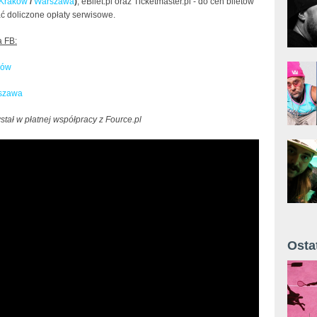
Kraków
/
Warszawa
)
, eBilet.pl oraz Ticketmaster.pl - do cen biletów
ć doliczone opłaty serwisowe.
 FB:
ków
rszawa
stał w płatnej współpracy z Fource.pl
Osta
Żyt 