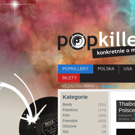
Menu główne
POPKILLERY
POLSKA
USA
BILETY
NIEZALOGOWANY |
zaloguj się
Kategorie
Thaibo
Beefy
(251)
Polsce
Felietony
(174)
Film
(193)
kategorie:
Ś
dodano:
20
Freestyle
(620)
Girlzone
(3)
Gry
(9)