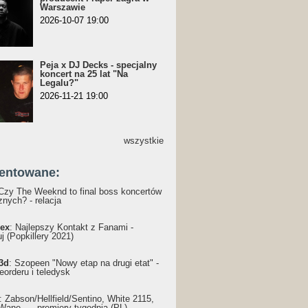
Warszawie
2026-10-07 19:00
Peja x DJ Decks - specjalny
koncert na 25 lat "Na
Legalu?"
2026-11-21 19:00
wszystkie
entowane:
 Czy The Weeknd to final boss koncertów
nych? - relacja
ex
: Najlepszy Kontakt z Fanami -
j (Popkillery 2021)
3d
: Szopeen "Nowy etap na drugi etat" -
reorderu i teledysk
: Żabson/Hellfield/Sentino, White 2115,
Wane... - premiery tygodnia (PL)