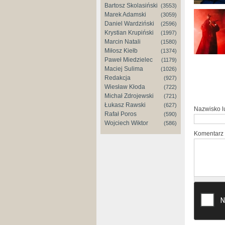
Bartosz Skolasiński
(3553)
Marek Adamski
(3059)
Daniel Wardziński
(2596)
Krystian Krupiński
(1997)
Marcin Natali
(1580)
Miłosz Kiełb
(1374)
Paweł Miedzielec
(1179)
Maciej Sulima
(1026)
Redakcja
(927)
Wiesław Kłoda
(722)
Michał Zdrojewski
(721)
Łukasz Rawski
(627)
Nazwisko 
Rafał Poros
(590)
Wojciech Wiktor
(586)
Komentarz