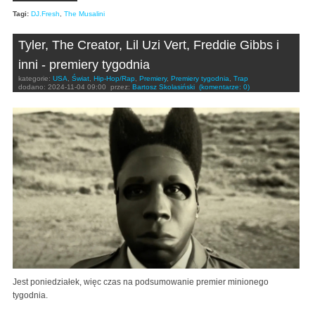
Tagi:
DJ.Fresh
,
The Musalini
Tyler, The Creator, Lil Uzi Vert, Freddie Gibbs i
inni - premiery tygodnia
kategorie:
USA
,
Świat
,
Hip-Hop/Rap
,
Premiery
,
Premiery tygodnia
,
Trap
dodano:
2024-11-04 09:00
przez:
Bartosz Skolasiński
(komentarze: 0)
Jest poniedziałek, więc czas na podsumowanie premier minionego
tygodnia.