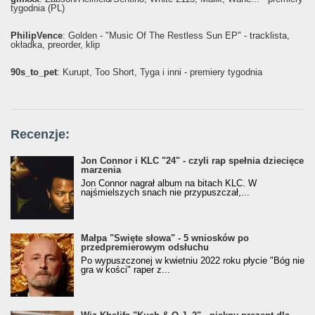
tygodnia (PL)
PhilipVence
: Golden - "Music Of The Restless Sun EP" - tracklista,
okładka, preorder, klip
90s_to_pet
: Kurupt, Too Short, Tyga i inni - premiery tygodnia
Recenzje:
Jon Connor i KLC "24" - czyli rap spełnia dziecięce
marzenia
Jon Connor nagrał album na bitach KLC. W
najśmielszych snach nie przypuszczał,...
Małpa "Święte słowa" - 5 wniosków po
przedpremierowym odsłuchu
Po wypuszczonej w kwietniu 2022 roku płycie "Bóg nie
gra w kości" raper z...