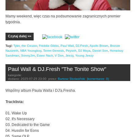
Mamy weekend, więc czas na podsumowanie zagranicznych premier
tygodnia.
Czytaj dalej >>
Tagi:
Tyler
,
the Creator
,
Freddie Gibbs
,
Paul Wall
,
DJ.Fresh
,
Apollo Brown
,
Bronze
Nazareth
,
NBA Youngboy
,
Tomm Genesis
,
Peysoh
,
DJ Moya
,
Daniel Son
,
Homeboy
Sandman
,
SonnyJim
,
Estee Nack
,
V Don
,
Jeezy
,
Young Jeezy
Paul Wall & DJ.Fresh "The Tonite Show"
kategorie:
dodano:
2025-07-25 23:00
przez:
Bartosz Skolasiński
(komentarze: 0)
Wspólny album Paula Walla i DJ'a.Fresha.
Tracklista:
01. Wake Up
02. It's Necessary
03. Dedicated to the Game
04. Husslin for Eons
05. Same Ol P