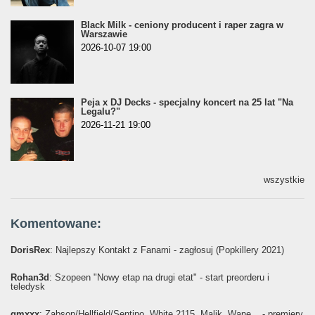
Black Milk - ceniony producent i raper zagra w
Warszawie
2026-10-07 19:00
Peja x DJ Decks - specjalny koncert na 25 lat "Na
Legalu?"
2026-11-21 19:00
wszystkie
Komentowane:
DorisRex
: Najlepszy Kontakt z Fanami - zagłosuj (Popkillery 2021)
Rohan3d
: Szopeen "Nowy etap na drugi etat" - start preorderu i
teledysk
gmxxx
: Żabson/Hellfield/Sentino, White 2115, Malik, Wane... - premiery