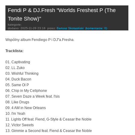
Fendi P & DJ.Fresh "Worlds Freshest P (The
Tonite Show)"
kategorie:
dodano:
2025-11-28 23:18
przez:
Bartosz Skolasiński
(komentarze: 0)
Wspólny album Fendiego P i DJ''a.Fresha.
Tracklista:
01. Captivating
02. LL Zuko
03. Wishful Thinking
04. Duck Bacon
05. Same Ol P
06. Chip in My Cellphone
07. Seven Daze a Week feat. I'sis
08. Like Drugs
09. 4 AM in New Orleans
10. I'm Yeah
11. Lights Off feat. Fiend, G-Style & Ceasar the Noble
12. Victor Sweets
13. Gimmie a Second feat. Fiend & Ceasar the Noble