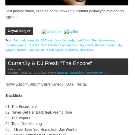
Jest poniedziałek, czas na podsumowanie premier płytowych minionego
tygodnia.
Czytaj dalej >>
Tagi:
Dej Loaf
,
curren$y
,
DJ.Fresh
,
Dom Kennedy
,
Joell Ortiz
,
The Heatmakerz
,
7xvethegenius
,
ELUCID
,
Rich The Kid
,
Famous Dex
,
Jay Critch
,
Boosie Badazz
,
Big
Wayne
,
Bizarre
,
Foul Mouth
,
M Dot Taylor
,
DJ Drama. Hitta Slim
Curren$y & DJ.Fresh "The Encore"
kategorie:
dodano:
2024-10-13 20:40
przez:
Bartosz Skolasiński
(komentarze: 0)
Nowy wspólny album Curren$y'ego i DJ'a Fresha.
Tracklista:
01. The Encore Intro
02. Never Get Her Back feat. Premo Rice
03. The Vapors
04. Top of the Morning
05. If I Ever Take You Home feat. Jay Worthy