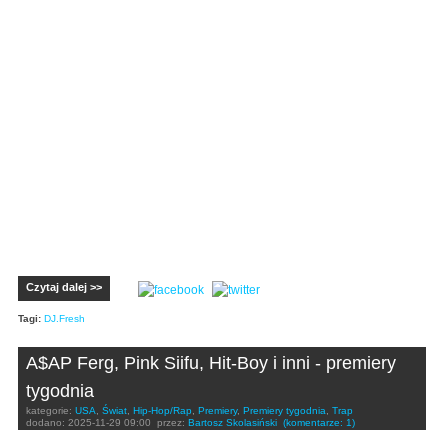
Czytaj dalej >>
Tagi:
DJ.Fresh
A$AP Ferg, Pink Siifu, Hit-Boy i inni - premiery
tygodnia
kategorie:
USA
,
Świat
,
Hip-Hop/Rap
,
Premiery
,
Premiery tygodnia
,
Trap
dodano:
2025-11-29 09:00
przez:
Bartosz Skolasiński
(komentarze: 1)