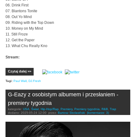
06. Drink First
07. Blantons Tonite
08. Out Yo Mind
09. Riding with the Top Down
10. Money on My Mind
11. Still Froze
12. Get the Paper
13. What Chu Really Kno
Stream:
Czytaj dalej >>
Tagi:
Paul Wall
,
DJ.Fresh
G-Eazy z osobistym albumem i przesłaniem -
premiery tygodnia
kategorie:
USA
,
Świat
,
Hip-Hop/Rap
,
Premiery
,
Premiery tygodnia
,
R&B
,
Trap
dodano:
2025-05-24 12:00
przez:
Bartosz Skolasiński
(komentarze: 3)