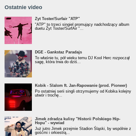
Ostatnie video
Żyt Toster/SurfAir - ATP VIDEO
Żyt Toster/Surfair "ATP"
"ATP" to trzeci singiel promujący nadchodzący album
duetu Żyt Toster/SurfAir "...
donGURALesko z nagrodą za
DGE - Gankstaz Paradajs
Klasyczny/Trueschoolowy Album Roku
To właśnie tu, pół wieku temu DJ Kool Herc rozpoczął
(Popkillery 2023)
sagę, która trwa do dziś...
Kobik - Slalom ft. Jan-Rapowanie (prod. Pioneer)
Kobik - Slalom ft. Jan-Rapowanie (prod. Pioneer)
[Official Music Visualiser]
Po ostatniej serii singli otrzymujemy od Kobika kolejny
utwór i trochę...
Jimek zdradza kulisy "Historii Polskiego Hip-
Jimek zdradza kulisy "Historii Polskiego Hip-
Hopu" - wywiad
Hopu" - wywiad
Już jutro Jimek przejmie Stadion Śląski, by wspólnie z
gośćmi i orkiestrą...