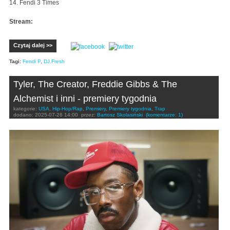
14. Fendi 3 Times
Stream:
Czytaj dalej >>
Tagi:
Fendi P
,
DJ.Fresh
Tyler, The Creator, Freddie Gibbs & The
Alchemist i inni - premiery tygodnia
kategorie:
USA
,
Hip-Hop/Rap
,
Premiery
,
Premiery tygodnia
,
Trap
dodano:
2025-07-26 14:00
przez:
Bartosz Skolasiński
(komentarze: 1)