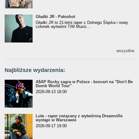
Gładki JR - Patoshot
Gładki JR - Patoshot
Gładki JR to 21-letni raper z Dolnego Śląska i nowy
członek wytwórni TiW Music...
wszystkie
Najbliższe wydarzenia:
A$AP Rocky zagra w Polsce - koncert na "Don't Be
Dumb World Tour"
2026-09-13 18:00
Lute - raper związany z wytwórnią Dreamville
wystąpi w Warszawie
2026-09-17 19:00