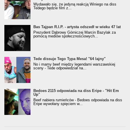
Wydawało się, że jedyną reakcją Winiego na diss
Tedego będzie film z...
Bas Tajpan R.I.P. - artysta odszedł w wieku 47 lat
Prezydent Dąbrowy Górniczej Marcin Bazylak za
pomocą mediów społecznościowych...
Tede dissuje Tego Typa Mesa! "64 lajny"
No i mamy beef między legendami warszawskiej
sceny - Tede odpowiedział na...
Bedoes 2115 odpowiada na diss Eripe - "Hit Em
Up"
Beef nabiera rumieńców - Bedoes odpowiada na diss
Eripe wywołany spięciem w...