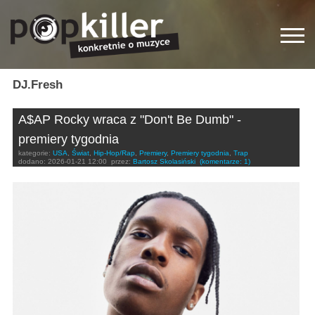
DJ.Fresh
A$AP Rocky wraca z "Don't Be Dumb" -
premiery tygodnia
kategorie:
USA
,
Świat
,
Hip-Hop/Rap
,
Premiery
,
Premiery tygodnia
,
Trap
dodano:
2026-01-21 12:00
przez:
Bartosz Skolasiński
(komentarze: 1)