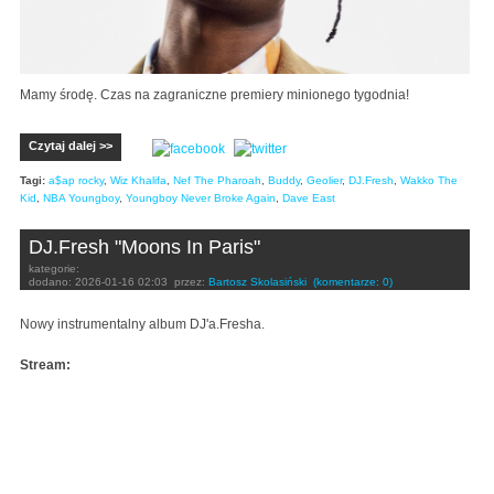
Mamy środę. Czas na zagraniczne premiery minionego tygodnia!
Czytaj dalej >>
Tagi:
a$ap rocky
,
Wiz Khalifa
,
Nef The Pharoah
,
Buddy
,
Geolier
,
DJ.Fresh
,
Wakko The
Kid
,
NBA Youngboy
,
Youngboy Never Broke Again
,
Dave East
DJ.Fresh "Moons In Paris"
kategorie:
dodano:
2026-01-16 02:03
przez:
Bartosz Skolasiński
(komentarze: 0)
Nowy instrumentalny album DJ'a.Fresha.
Stream: