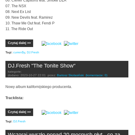
06. Clever Captions feat. Smoke DZA
07. The NSX
08. Next Ex List
09. New Devils feat. Ramirez
10. Thaw Me Out feat. Fendi P
11. The Ride Out
Czytaj dalej >>
Tagi:
curren$y
,
DJ.Fresh
DJ.Fresh "The Tonite Show"
kategorie:
dodano:
2023-10-27 22:01
przez:
Bartosz Skolasiński
(komentarze: 0)
Nowy album kalifornijskiego producenta.
Tracklista:
Czytaj dalej >>
Tagi:
DJ.Fresh
Wczoraj wyszło ponad 20 mocnych płyt - co za