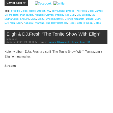
Czytaj dalej >>
Tagi:
Freddie Gibbs
,
Rome Streetz
,
YG
,
Tory Lanez
,
Drakeo The Ruler
,
Boldy James
,
Sol Messiah
,
Planet Asia
,
Nicholas Craven
,
Prodigy
,
Kid Cudi
,
Billy Woods
,
Mr.
Muthafuckin' eXquire
,
DDG
,
Big30
,
UnoTheActivist
,
Bronze Nazareth
,
Denzel Curry
,
DJ.Fresh
,
Eligh
,
Kabaka Pyramind
,
The Isley Brothers
,
Pezet
,
Catz 'n' Dogz
,
Beteo
Eligh & DJ.Fresh "The Tonite Show With Eligh"
kategorie:
dodano:
2022-09-30 16:58
przez:
Bartosz Skolasiński
(komentarze: 0)
Kolejny album DJ'a. Fresha z serii "The Tonite Show With". Tym razem z
Eligh'em na majku.
Stream: