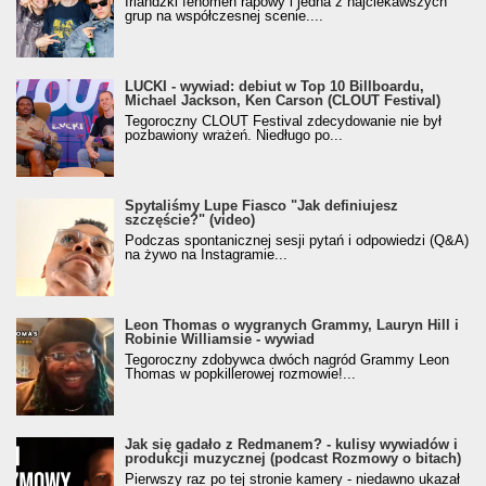
Irlandzki fenomen rapowy i jedna z najciekawszych
grup na współczesnej scenie....
LUCKI - wywiad: debiut w Top 10 Billboardu,
Michael Jackson, Ken Carson (CLOUT Festival)
Tegoroczny CLOUT Festival zdecydowanie nie był
pozbawiony wrażeń. Niedługo po...
Spytaliśmy Lupe Fiasco "Jak definiujesz
szczęście?" (video)
Podczas spontanicznej sesji pytań i odpowiedzi (Q&A)
na żywo na Instagramie...
Leon Thomas o wygranych Grammy, Lauryn Hill i
Robinie Williamsie - wywiad
Tegoroczny zdobywca dwóch nagród Grammy Leon
Thomas w popkillerowej rozmowie!...
Jak się gadało z Redmanem? - kulisy wywiadów i
produkcji muzycznej (podcast Rozmowy o bitach)
Pierwszy raz po tej stronie kamery - niedawno ukazał