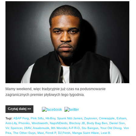
Mamy weekend, więc tradycyjnie już czas na podusmowanie
zagranicznych premier płytowych tego tygodnia.
Czytaj dalej >>
Tagi:
A$AP Ferg
,
Pink Siifu
,
Hit-Boy
,
Spank Nitti James
,
Zaytoven
,
Crimeapple
,
Esham
,
Anti-Lilly
,
Phoniks
,
Wordsworth
,
NapsNDreds
,
Blocboy JB
,
Body Bag Ben
,
Daniel Son
,
Vic Spencer
,
28AV
,
Araabmuzik
,
9th Wonder
,
A-F-R-O
,
Stu Bangas
,
Your Old Droog. Von
Pea
,
The Other Guys
,
Mavi
,
Fendi P
,
DJ.Fresh
,
Manga Saint Hilare
,
Lewi B.