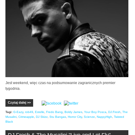
Jest weekend, więc czas na podsumowanie zagranicznych premier
tygodnia.
Czytaj dalej >>
Tagi:
G-Eazy
,
rob49
,
Estelle
,
Fredo Bang
,
Boldy James
,
Your Boy Posca
,
DJ.Fresh
,
The
Musalini
,
Crimeapple
,
DJ Skizz
,
Stu Bangas
,
Horror City
,
Scienze
,
NappyHigh
,
Twisted
Black
DJ.Fresh & The Musalini "Live and Let Fly"