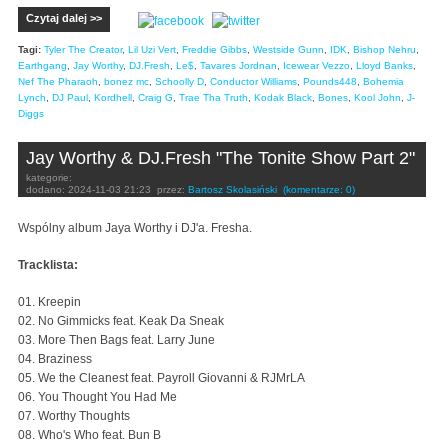
Czytaj dalej >>
Tagi:
Tyler The Creator
,
Lil Uzi Vert
,
Freddie Gibbs
,
Westside Gunn
,
IDK
,
Bishop Nehru
,
Earthgang
,
Jay Worthy
,
DJ.Fresh
,
Le$
,
Tavares Jordnan
,
Icewear Vezzo
,
Lloyd Banks
,
Nef The Pharaoh
,
bonez mc
,
Schoolly D
,
Conductor Williams
,
Pounds448
,
Bohemia
Lynch
,
DJ Paul
,
Kordhell
,
Craig G
,
Trae Tha Truth
,
Kodak Black
,
Bones
,
Kool John
,
J-
Diggs
Jay Worthy & DJ.Fresh "The Tonite Show Part 2"
kategorie:
dodano:
2024-11-03 21:23
przez:
Bartosz Skolasiński
(komentarze: 0)
Wspólny album Jaya Worthy i DJ'a. Fresha.
Tracklista:
01. Kreepin
02. No Gimmicks feat. Keak Da Sneak
03. More Then Bags feat. Larry June
04. Braziness
05. We the Cleanest feat. Payroll Giovanni & RJMrLA
06. You Thought You Had Me
07. Worthy Thoughts
08. Who's Who feat. Bun B