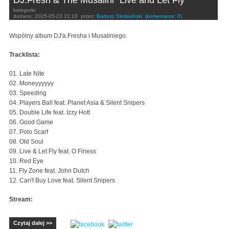
kategorie:
dodano:
2025-05-23 22:18
przez:
Bartosz Skolasiński
(komentarze: 0)
Wspólny album DJ'a.Fresha i Musaliniego.
Tracklista:
01. Late Nite
02. Moneyyyyyy
03. Speeding
04. Players Ball feat. Planet Asia & Silent Snipers
05. Double Life feat. Izzy Hott
06. Good Game
07. Polo Scarf
08. Old Soul
09. Live & Let Fly feat. O Finess
10. Red Eye
11. Fly Zone feat. John Dutch
12. Can't Buy Love feat. Silent Snipers
Stream:
Czytaj dalej >>