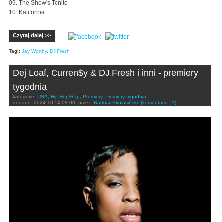
09. The Show's Tonite
10. Kalifornia
Czytaj dalej >>
Tagi:
Jay Worthy
,
DJ.Fresh
Dej Loaf, Curren$y & DJ.Fresh i inni - premiery
tygodnia
kategorie:
USA
,
Hip-Hop/Rap
,
Premiery
,
Premiery tygodnia
dodano:
2024-10-14 08:00
przez:
Bartosz Skolasiński
(komentarze: 1)