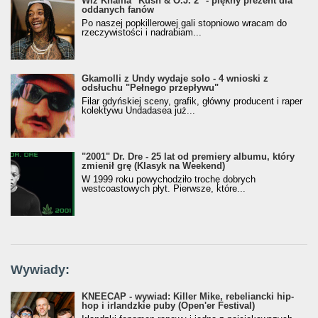
Wiz Khalifa "Kush & O.J. 2" - piękny prezent dla
oddanych fanów
Po naszej popkillerowej gali stopniowo wracam do
rzeczywistości i nadrabiam...
Gkamolli z Undy wydaje solo - 4 wnioski z
odsłuchu "Pełnego przepływu"
Filar gdyńskiej sceny, grafik, główny producent i raper
kolektywu Undadasea już...
"2001" Dr. Dre - 25 lat od premiery albumu, który
zmienił grę (Klasyk na Weekend)
W 1999 roku powychodziło trochę dobrych
westcoastowych płyt. Pierwsze, które...
Wywiady:
KNEECAP - wywiad: Killer Mike, rebeliancki hip-
hop i irlandzkie puby (Open'er Festival)