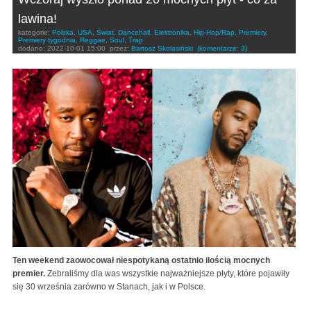
lawina!
kategorie:
Polska
,
USA
,
Świat
,
Dancehall
,
Elektronika
,
Hip-Hop/Rap
,
Premiery
,
Premiery tygodnia
,
Reggae
,
Soul
,
Trap
dodano:
2022-10-01 15:00
przez:
Bartosz Skolasiński
(komentarze: 3)
Ten weekend zaowocował niespotykaną ostatnio ilością mocnych
premier.
Zebraliśmy dla was wszystkie najważniejsze płyty, które pojawiły
się 30 września zarówno w Stanach, jak i w Polsce.