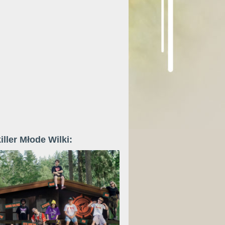
iller Młode Wilki: