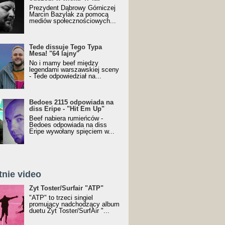
Prezydent Dąbrowy Górniczej
Marcin Bazylak za pomocą
mediów społecznościowych...
Tede dissuje Tego Typa
Mesa! "64 lajny"
No i mamy beef między
legendami warszawskiej sceny
- Tede odpowiedział na...
Bedoes 2115 odpowiada na
diss Eripe - "Hit Em Up"
Beef nabiera rumieńców -
Bedoes odpowiada na diss
Eripe wywołany spięciem w...
tnie video
Toster/SurfAir - ATP VIDEO
Żyt Toster/Surfair "ATP"
"ATP" to trzeci singiel
promujący nadchodzący album
duetu Żyt Toster/SurfAir "...