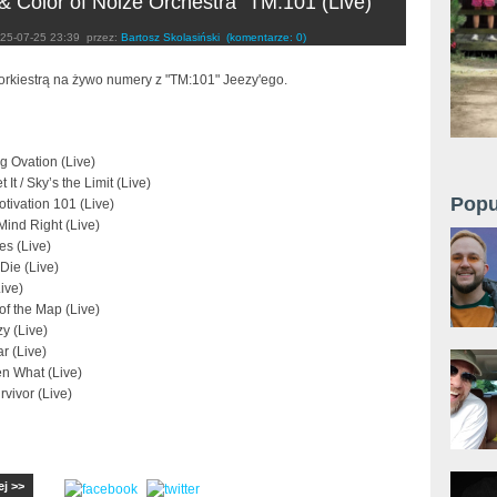
& Color of Noize Orchestra "TM:101 (Live)"
25-07-25 23:39
przez:
Bartosz Skolasiński
(komentarze: 0)
orkiestrą na żywo numery z "TM:101" Jeezy'ego.
g Ovation (Live)
t It / Sky’s the Limit (Live)
Popu
tivation 101 (Live)
Mind Right (Live)
es (Live)
 Die (Live)
ive)
of the Map (Live)
y (Live)
ar (Live)
en What (Live)
rvivor (Live)
ej >>