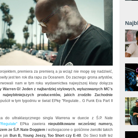
Najb
projektem, premiera za premierą a ja wciąż nie mogę się nadziwić,
wity jest ten rok dla rapu za Oceanem. Do zacnego grona artystów,
erwowali nam w tym roku wydawnictwa najwyższej klasy dołącza
 Warren G! Jeden z najbardziej stylowych, wyluzowanych MC's
 najwybitniejszych producentów, jakich zrodziło Zachodnie
 puścił w tym tygodniu w świat EPkę "Regulate... G Funk Era Part II
ca do ultraklasycznego singla Warrena w duecie z Ś.P. Nate
Regulate"
EPka zawiera
niepublikowane wcześniej numery,
zem ze Ś.P. Nate Doggiem
i wzbogacone o gośćinne zwrotki takich
w jak
Bun B, Young Jeezy, Too $hort czy E-40
. Do Sieci trafił też