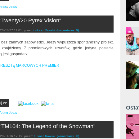
Jeezy
,
Jeezy
"Twenty/20 Pyrex Vision"
20-03-27 11:01
przez:
Łukasz Rawski
(komentarze: 0)
 bez żadnych zapowiedzi, Jeezy wypuszcza spontaniczny projekt,
 znajdziemy 7 premierowych utworów, gdzie jedyną postacią
ą jest gospodarz.
 RESZTĘ MARCOWYCH PREMIER
ej >>
Osta
Young Jeezy
Żyt 
 "TM104: The Legend of the Snowman"
20-01-16 17:19
przez:
Łukasz Rawski
(komentarze: 0)