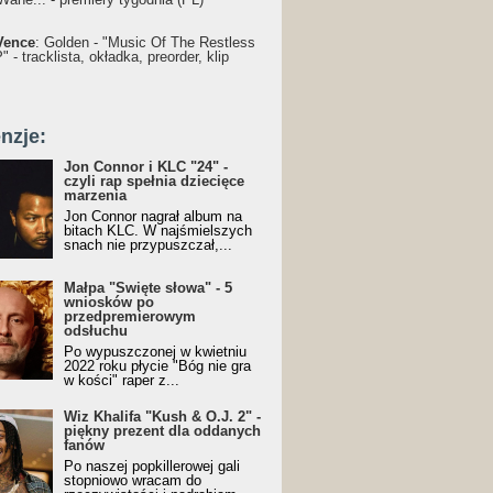
Vence
: Golden - "Music Of The Restless
 - tracklista, okładka, preorder, klip
nzje:
Jon Connor i KLC "24" -
czyli rap spełnia dziecięce
marzenia
Jon Connor nagrał album na
bitach KLC. W najśmielszych
snach nie przypuszczał,...
Małpa "Święte słowa" - 5
wniosków po
przedpremierowym
odsłuchu
Po wypuszczonej w kwietniu
2022 roku płycie "Bóg nie gra
w kości" raper z...
Wiz Khalifa "Kush & O.J. 2" -
piękny prezent dla oddanych
fanów
Po naszej popkillerowej gali
stopniowo wracam do