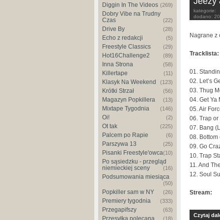
Jeezy 
Diggin In The Videos
(269)
kategorie:
Dobry Vibe na Trudny
dodano:
20
Czas
(22)
Drive By
(28)
Nagrane z 
Echo z redakcji
(5)
Freestyle Classics
(29)
Tracklista:
Hot16Challenge2
(89)
Inna Strona
(58)
01. Standin
Killertape
(11)
02. Let’s Ge
Klasyk Na Weekend
(123)
03. Thug Mo
Krótki Strzał
(56)
04. Get Ya 
Magazyn Popkillera
(13)
Mixtape Tygodnia
05. Air Forc
(146)
Oi!
(2)
06. Trap or
Ot tak
(225)
07. Bang (L
Palcem po Rapie
(6)
08. Bottom 
Parszywa 13
(25)
09. Go Craz
Pisanki Freestyle'owca
(10)
10. Trap St
Po sąsiedzku - przegląd
11. And Th
niemieckiej sceny
(16)
12. Soul Su
Podsumowania miesiąca
(50)
Popkiller sam w NY
Stream:
(26)
Premiery tygodnia
(333)
Przegapifszy
(63)
Czytaj dal
Przesyłka polecana
(18)