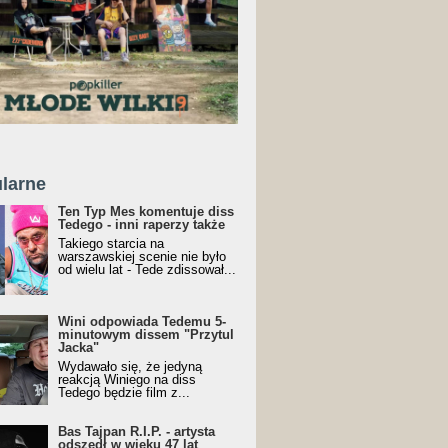
larne
Ten Typ Mes komentuje diss
Tedego - inni raperzy także
Takiego starcia na
warszawskiej scenie nie było
od wielu lat - Tede zdissował...
Wini odpowiada Tedemu 5-
minutowym dissem "Przytul
Jacka"
Wydawało się, że jedyną
reakcją Winiego na diss
Tedego będzie film z...
Bas Tajpan R.I.P. - artysta
odszedł w wieku 47 lat