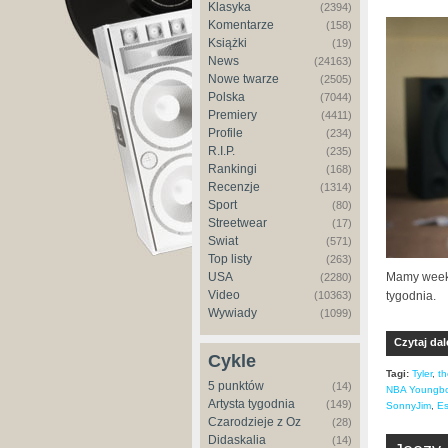
Klasyka
(2394)
Komentarze
(158)
Książki
(19)
News
(24163)
Nowe twarze
(2505)
Polska
(7044)
Premiery
(4411)
Profile
(234)
R.I.P.
(235)
Rankingi
(168)
Recenzje
(1314)
Sport
(80)
Streetwear
(17)
Świat
(571)
Top listy
(263)
Mamy weeke
USA
(2280)
Video
tygodnia.
(10363)
Wywiady
(1099)
Czytaj dal
Cykle
Tagi:
Tyler
,
th
5 punktów
(14)
NBA Youngb
Artysta tygodnia
(149)
SonnyJim
,
Es
Czarodzieje z Oz
(28)
Didaskalia
(14)