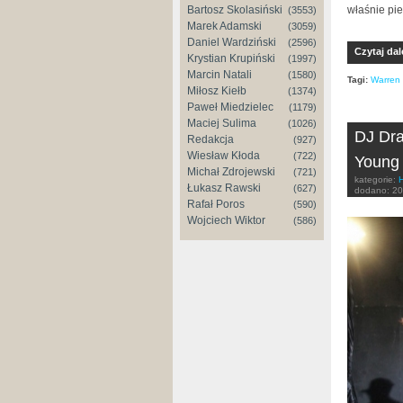
Bartosz Skolasiński
właśnie pie
(3553)
Marek Adamski
(3059)
Daniel Wardziński
(2596)
Czytaj dal
Krystian Krupiński
(1997)
Marcin Natali
(1580)
Tagi:
Warren
Miłosz Kiełb
(1374)
Paweł Miedzielec
(1179)
Maciej Sulima
(1026)
DJ Dra
Redakcja
(927)
Wiesław Kłoda
(722)
Young 
Michał Zdrojewski
(721)
kategorie:
Łukasz Rawski
(627)
dodano:
20
Rafał Poros
(590)
Wojciech Wiktor
(586)