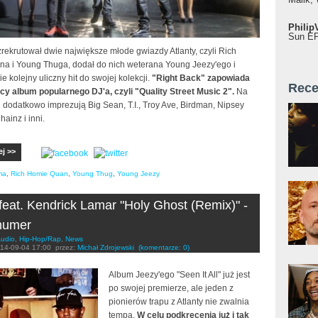
Philip
Sun EP"
rekrutował dwie największe młode gwiazdy Atlanty, czyli Rich
a i Young Thuga, dodał do nich weterana Young Jeezy'ego i
e kolejny uliczny hit do swojej kolekcji.
"Right Back" zapowiada
Rece
y album popularnego DJ'a, czyli "Quality Street Music 2".
Na
u dodatkowo imprezują Big Sean, T.I., Troy Ave, Birdman, Nipsey
hainz i inni.
ej >>
ma
,
Rich Homie Quan
,
Young Thug
,
Young Jeezy
feat. Kendrick Lamar "Holy Ghost (Remix)" -
numer
udio
,
Hip-Hop/Rap
,
News
14-09-04 17:00
przez:
Michał Zdrojewski
(komentarze: 0)
Album Jeezy'ego "Seen It All" już jest
po swojej premierze, ale jeden z
pionierów trapu z Atlanty nie zwalnia
tempa.
W celu podkręcenia już i tak