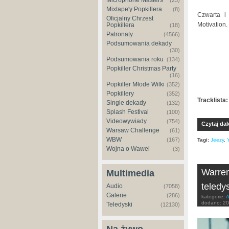
Microphone Masters
(23)
Mixtape'y Popkillera
(8)
Czwarta i
Oficjalny Chrzest
Motivation
Popkillera
(18)
Patronaty
(4566)
Podsumowania dekady
(30)
Podsumowania roku
(134)
Popkiller Christmas Party
(16)
Popkiller Młode Wilki
(352)
Popkillery
(352)
Tracklista:
Single dekady
(132)
Splash Festival
(100)
Videowywiady
(754)
Czytaj dal
Warsaw Challenge
(61)
WBW
(167)
Tagi:
Jeezy
,
Wojna o Wawel
(3)
Warren
Multimedia
teledy
Audio
(7058)
Galerie
(286)
kategorie:
A
dodano:
20
Teledyski
(12130)