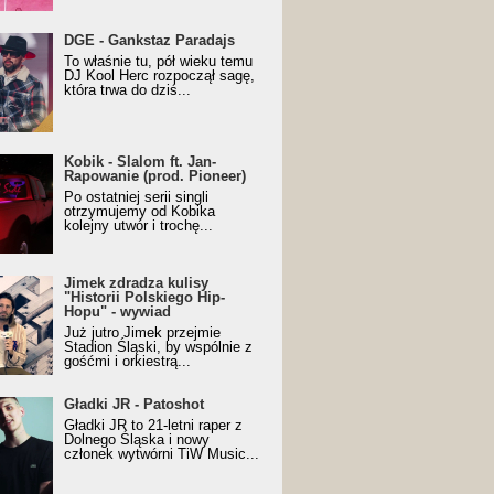
URALesko z nagrodą za
DGE - Gankstaz Paradajs
yczny/Trueschoolowy
To właśnie tu, pół wieku temu
m Roku (Popkillery 2023)
DJ Kool Herc rozpoczął sagę,
która trwa do dziś...
 - Slalom ft. Jan-
Kobik - Slalom ft. Jan-
wanie (prod. Pioneer)
Rapowanie (prod. Pioneer)
cial Music Visualiser]
Po ostatniej serii singli
otrzymujemy od Kobika
kolejny utwór i trochę...
k zdradza kulisy "Historii
Jimek zdradza kulisy
kiego Hip-Hopu" - wywiad
"Historii Polskiego Hip-
Hopu" - wywiad
Już jutro Jimek przejmie
Stadion Śląski, by wspólnie z
gośćmi i orkiestrą...
ki JR - Patoshot
Gładki JR - Patoshot
Gładki JR to 21-letni raper z
Dolnego Śląska i nowy
członek wytwórni TiW Music...