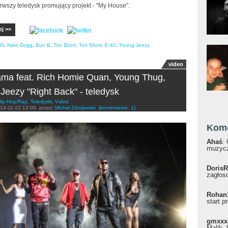
rwszy teledysk promujący projekt - "My House".
ej >>
 G
,
Nate Dogg
,
Bun B
,
Too $hort
,
Too Short
,
E-40
,
Young Jeezy
video
ma feat. Rich Homie Quan, Young Thug,
Jeezy "Right Back" - teledysk
Hip-Hop/Rap
,
Teledyski
,
Video
14-11-12 13:00
przez:
Michał Zdrojewski
(komentarze: 1)
Kom
Ahaś
:
muzycz
DorisR
zagłosu
Rohan
start p
gmxxx
Malik, 