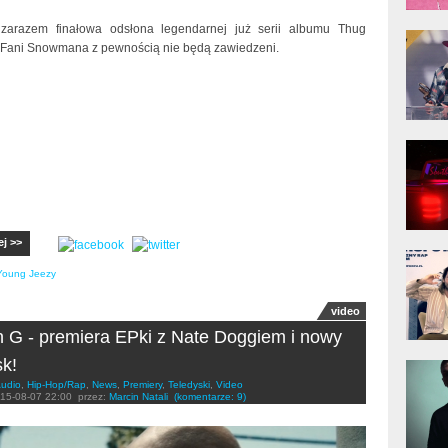
 zarazem finałowa odsłona legendarnej już serii albumu Thug
donG
Klas
. Fani Snowmana z pewnością nie będą zawiedzeni.
Albu
Kobik
Rapo
[Offi
ej >>
Jime
Pols
Young Jeezy
video
 G - premiera EPki z Nate Doggiem i nowy
sk!
Gład
udio
,
Hip-Hop/Rap
,
News
,
Premiery
,
Teledyski
,
Video
15-08-07 22:00
przez:
Marcin Natali
(komentarze: 9)