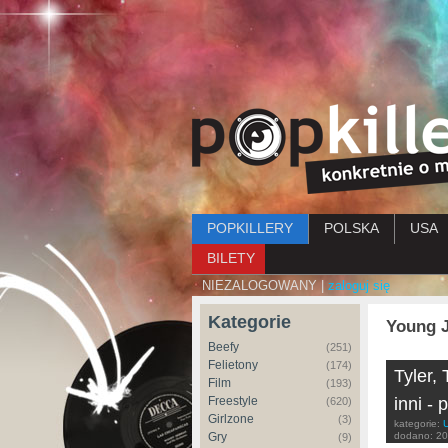
Menu główne
POPKILLERY
POLSKA
USA
BILETY
NIEZALOGOWANY |
zaloguj się
Kategorie
Young 
Beefy
(251)
Felietony
(174)
Tyler,
Film
(193)
Freestyle
inni -
(620)
Girlzone
(3)
kategorie:
Gry
dodano:
20
(9)