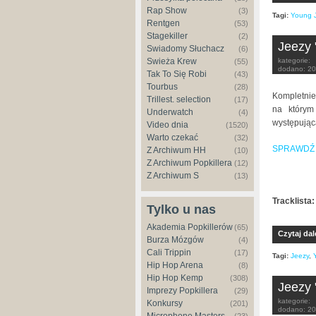
Rap Show
(3)
Tagi:
Young 
Rentgen
(53)
Stagekiller
(2)
Jeezy 
Świadomy Słuchacz
(6)
kategorie:
Świeża Krew
(55)
dodano:
20
Tak To Się Robi
(43)
Tourbus
(28)
Kompletnie
Trillest. selection
(17)
na którym
Underwatch
(4)
występując
Video dnia
(1520)
Warto czekać
(32)
SPRAWDŹ
Z Archiwum HH
(10)
Z Archiwum Popkillera
(12)
Z Archiwum S
(13)
Tracklista:
Tylko u nas
Akademia Popkillerów
(65)
Czytaj dal
Burza Mózgów
(4)
Cali Trippin
(17)
Tagi:
Jeezy
,
Hip Hop Arena
(8)
Hip Hop Kemp
(308)
Jeezy
Imprezy Popkillera
(29)
kategorie:
Konkursy
(201)
dodano:
20