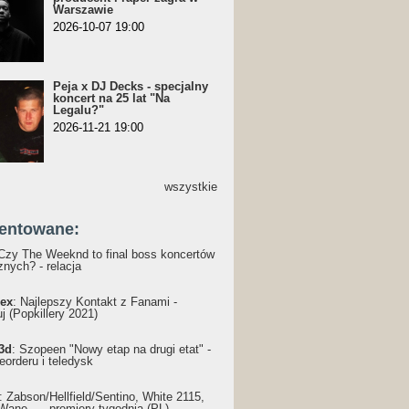
Warszawie
2026-10-07 19:00
Peja x DJ Decks - specjalny
koncert na 25 lat "Na
Legalu?"
2026-11-21 19:00
wszystkie
entowane:
 Czy The Weeknd to final boss koncertów
nych? - relacja
ex
: Najlepszy Kontakt z Fanami -
j (Popkillery 2021)
3d
: Szopeen "Nowy etap na drugi etat" -
reorderu i teledysk
: Żabson/Hellfield/Sentino, White 2115,
Wane... - premiery tygodnia (PL)