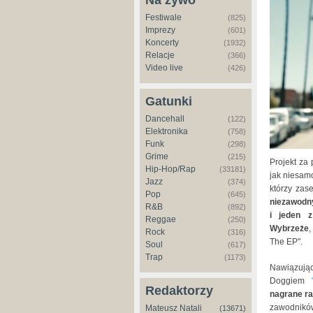
Na żywo
Festiwale
(825)
Imprezy
(601)
Koncerty
(1932)
Relacje
(366)
Video live
(426)
Gatunki
Dancehall
(122)
Elektronika
(758)
Funk
(298)
Grime
(215)
Projekt za 
Hip-Hop/Rap
(33181)
jak niesamo
Jazz
(374)
którzy zas
Pop
(645)
niezawodny
R&B
(892)
i jeden z
Reggae
(250)
Wybrzeże
,
Rock
(316)
The EP".
Soul
(617)
Trap
(1173)
Nawiązują
Doggiem
"
Redaktorzy
nagrane ra
zawodnikó
Mateusz Natali
(13671)