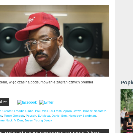
Popk
nd, więc czas na podsumowanie zagranicznych premier
ej >>
e Creator
,
Freddie Gibbs
,
Paul Wall
,
DJ.Fresh
,
Apollo Brown
,
Bronze Nazareth
,
oy
,
Tomm Genesis
,
Peysoh
,
DJ Moya
,
Daniel Son
,
Homeboy Sandman
,
tee Nack
,
V Don
,
Jeezy
,
Young Jeezy