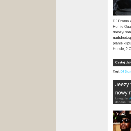
DJ Drama z
Homie Quan
dołożył sobi
nadchodząc
planie klip
Hussle, 2 C
Czytaj dal
Tagi:
DJ Dra
Jeezy 
nowy 
kategorie:
A
dodano:
20