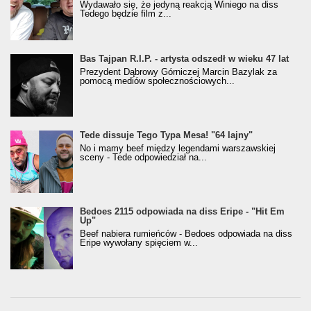
Wydawało się, że jedyną reakcją Winiego na diss
Tedego będzie film z...
Bas Tajpan R.I.P. - artysta odszedł w wieku 47 lat
Prezydent Dąbrowy Górniczej Marcin Bazylak za
pomocą mediów społecznościowych...
Tede dissuje Tego Typa Mesa! "64 lajny"
No i mamy beef między legendami warszawskiej
sceny - Tede odpowiedział na...
Bedoes 2115 odpowiada na diss Eripe - "Hit Em
Up"
Beef nabiera rumieńców - Bedoes odpowiada na diss
Eripe wywołany spięciem w...