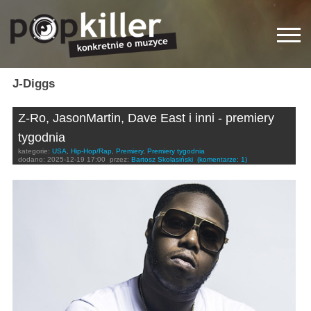
J-Diggs
Z-Ro, JasonMartin, Dave East i inni - premiery
tygodnia
kategorie:
USA
,
Hip-Hop/Rap
,
Premiery
,
Premiery tygodnia
dodano:
2025-12-19 17:00
przez:
Bartosz Skolasiński
(komentarze: 1)