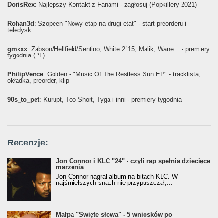
DorisRex
: Najlepszy Kontakt z Fanami - zagłosuj (Popkillery 2021)
Rohan3d
: Szopeen "Nowy etap na drugi etat" - start preorderu i
teledysk
gmxxx
: Żabson/Hellfield/Sentino, White 2115, Malik, Wane... - premiery
tygodnia (PL)
PhilipVence
: Golden - "Music Of The Restless Sun EP" - tracklista,
okładka, preorder, klip
90s_to_pet
: Kurupt, Too Short, Tyga i inni - premiery tygodnia
Recenzje:
Jon Connor i KLC "24" - czyli rap spełnia dziecięce
marzenia
Jon Connor nagrał album na bitach KLC. W
najśmielszych snach nie przypuszczał,...
Małpa "Święte słowa" - 5 wniosków po