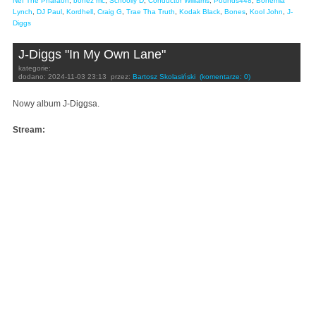
Nef The Pharaoh
,
bonez mc
,
Schoolly D
,
Conductor Williams
,
Pounds448
,
Bohemia
Lynch
,
DJ Paul
,
Kordhell
,
Craig G
,
Trae Tha Truth
,
Kodak Black
,
Bones
,
Kool John
,
J-
Diggs
J-Diggs "In My Own Lane"
kategorie:
dodano:
2024-11-03 23:13
przez:
Bartosz Skolasiński
(komentarze: 0)
Nowy album J-Diggsa.
Stream: