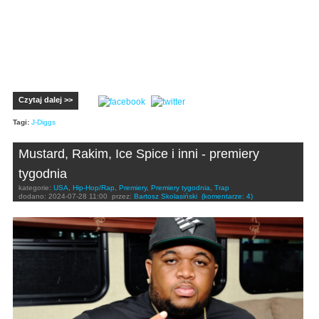
Czytaj dalej >>
Tagi:
J-Diggs
Mustard, Rakim, Ice Spice i inni - premiery
tygodnia
kategorie:
USA
,
Hip-Hop/Rap
,
Premiery
,
Premiery tygodnia
,
Trap
dodano:
2024-07-28 11:00
przez:
Bartosz Skolasiński
(komentarze: 4)