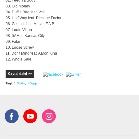
02. Feed Ya Body
03. Old Money
04. Duffle Bag feat. Veli
05. Half Way feat. Rich the Factor
06. Get to It feat. Mistah F.A.B.
07. Louie Vitton
08. 5AM in Kansas City
09. Fake
10. Loose Screw
11. Don't Mind feat. Aaron King
12. Whole Sale
Czytaj dalej >>
Tagi:
J. Stalin
,
J-Diggs