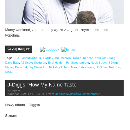
Mamy weekend, zatem robimy wjazd z zagranicznymi premierami
tygodnia.
Czytaj dalej >>
Tagi:
Z-Ro
,
JasonMartin
,
DJ Holiday
,
The Musalini
,
Marco
,
Denelle
,
Your Old Droog
,
Dave East
,
AJ Snow
,
Sledgren
,
Errol Holden
,
Fel Sweetenberg
,
Neek Bucks
,
J-Diggs
,
Mickey Diamond
,
Big Ghost Ltd
,
Nickelus F
,
Nino Man
,
Estee Nack
,
UFO Fev
,
Nef
,
Eto
,
NicoJP
J-Diggs "How My Name Taste"
kategorie:
dodano:
2025-12-19 13:36
przez:
Bartosz Skolasiński
(komentarze: 0)
Nowy album J-Diggsa.
Stream: