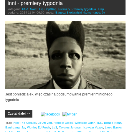
inni - premiery tygodnia
kategorie:
USA
,
Świat
,
Hip-Hop/Rap
,
Premiery
,
Premiery tygodnia
,
Trap
dodano:
2024-11-04 09:00
przez:
Bartosz Skolasiński
(komentarze: 0)
Jest poniedziałek, więc czas na podsumowanie premier minionego
tygodnia.
Czytaj dalej >>
Tagi:
Tyler The Creator
,
Lil Uzi Vert
,
Freddie Gibbs
,
Westside Gunn
,
IDK
,
Bishop Nehru
,
Earthgang
,
Jay Worthy
,
DJ.Fresh
,
Le$
,
Tavares Jordnan
,
Icewear Vezzo
,
Lloyd Banks
,