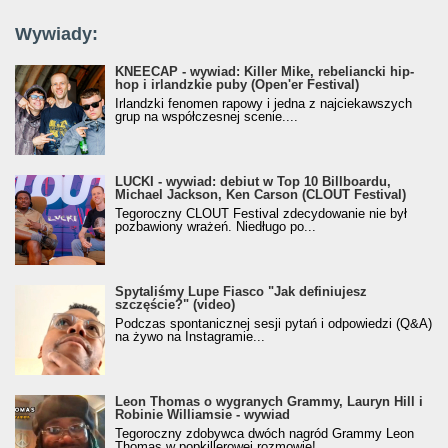
Wywiady:
KNEECAP - wywiad: Killer Mike, rebeliancki hip-
hop i irlandzkie puby (Open'er Festival)
Irlandzki fenomen rapowy i jedna z najciekawszych
grup na współczesnej scenie....
LUCKI - wywiad: debiut w Top 10 Billboardu,
Michael Jackson, Ken Carson (CLOUT Festival)
Tegoroczny CLOUT Festival zdecydowanie nie był
pozbawiony wrażeń. Niedługo po...
Spytaliśmy Lupe Fiasco "Jak definiujesz
szczęście?" (video)
Podczas spontanicznej sesji pytań i odpowiedzi (Q&A)
na żywo na Instagramie...
Leon Thomas o wygranych Grammy, Lauryn Hill i
Robinie Williamsie - wywiad
Tegoroczny zdobywca dwóch nagród Grammy Leon
Thomas w popkillerowej rozmowie!...