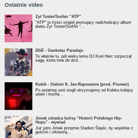
Ostatnie video
Żyt Toster/SurfAir - ATP VIDEO
Żyt Toster/Surfair "ATP"
"ATP" to trzeci singiel promujący nadchodzący album
duetu Żyt Toster/SurfAir "...
donGURALesko z nagrodą za
DGE - Gankstaz Paradajs
Klasyczny/Trueschoolowy Album Roku
To właśnie tu, pół wieku temu DJ Kool Herc rozpoczął
(Popkillery 2023)
sagę, która trwa do dziś...
Kobik - Slalom ft. Jan-Rapowanie (prod. Pioneer)
Kobik - Slalom ft. Jan-Rapowanie (prod. Pioneer)
[Official Music Visualiser]
Po ostatniej serii singli otrzymujemy od Kobika kolejny
utwór i trochę...
Jimek zdradza kulisy "Historii Polskiego Hip-
Jimek zdradza kulisy "Historii Polskiego Hip-
Hopu" - wywiad
Hopu" - wywiad
Już jutro Jimek przejmie Stadion Śląski, by wspólnie z
gośćmi i orkiestrą...