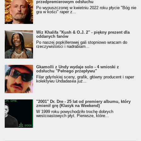
przedpremierowym odsłuchu
Po wypuszczonej w kwietniu 2022 roku płycie "Bóg nie
gra w kości" raper z...
Wiz Khalifa "Kush & O.J. 2" - piękny prezent dla
oddanych fanów
Po naszej popkillerowej gali stopniowo wracam do
rzeczywistości i nadrabiam...
Gkamolli z Undy wydaje solo - 4 wnioski z
odsłuchu "Pełnego przepływu"
Filar gdyńskiej sceny, grafik, główny producent i raper
kolektywu Undadasea już...
"2001" Dr. Dre - 25 lat od premiery albumu, który
zmienił grę (Klasyk na Weekend)
W 1999 roku powychodziło trochę dobrych
westcoastowych płyt. Pierwsze, które...