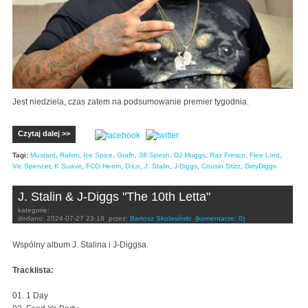
Jest niedziela, czas zatem na podsumowanie premier tygodnia.
Czytaj dalej >>
Tagi:
Mustard
,
Rakim
,
Ice Spice
,
Grafh
,
38 Spesh
,
DJ Muggs
,
Raz Fresco
,
Flee Lord
,
Vic Spencer
,
K Suave
,
FCG Heem
,
D-Lo
,
J. Stalin
,
J-Diggs
,
Cousin Stizz
,
DirtyDiggs
J. Stalin & J-Diggs "The 10th Letta"
kategorie:
dodano:
2024-07-27 23:18
przez:
Bartosz Skolasiński
(komentarze: 0)
Wspólny album J. Stalina i J-Diggsa.
Tracklista:
01. 1 Day