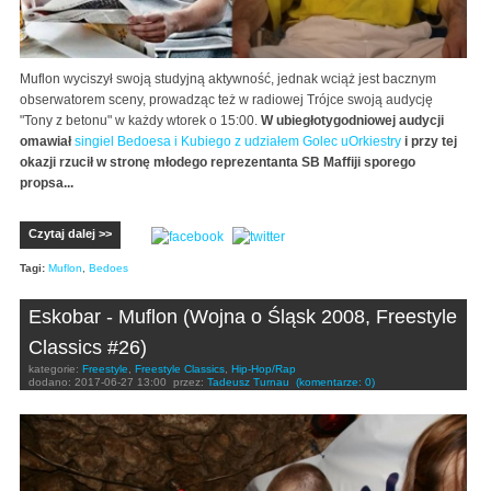
Muflon wyciszył swoją studyjną aktywność, jednak wciąż jest bacznym
obserwatorem sceny, prowadząc też w radiowej Trójce swoją audycję
"Tony z betonu" w każdy wtorek o 15:00.
W ubiegłotygodniowej audycji
omawiał
singiel Bedoesa i Kubiego z udziałem Golec uOrkiestry
i przy tej
okazji rzucił w stronę młodego reprezentanta SB Maffiji sporego
propsa...
Czytaj dalej >>
Tagi:
Muflon
,
Bedoes
Eskobar - Muflon (Wojna o Śląsk 2008, Freestyle
Classics #26)
kategorie:
Freestyle
,
Freestyle Classics
,
Hip-Hop/Rap
dodano:
2017-06-27 13:00
przez:
Tadeusz Turnau
(komentarze: 0)