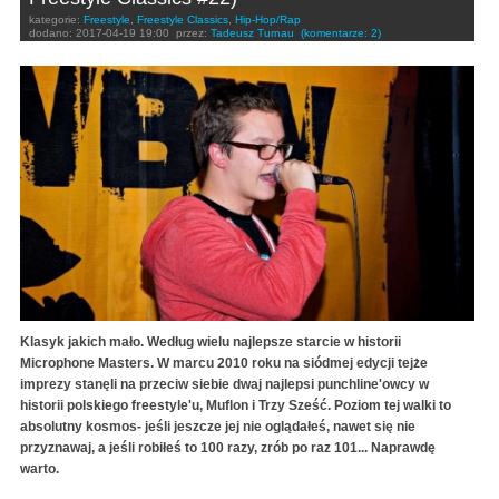
kategorie:
Freestyle
,
Freestyle Classics
,
Hip-Hop/Rap
dodano:
2017-04-19 19:00
przez:
Tadeusz Turnau
(komentarze: 2)
Klasyk jakich mało. Według wielu najlepsze starcie w historii
Microphone Masters. W marcu 2010 roku na siódmej edycji tejże
imprezy stanęli na przeciw siebie dwaj najlepsi punchline'owcy w
historii polskiego freestyle'u, Muflon i Trzy Sześć. Poziom tej walki to
absolutny kosmos- jeśli jeszcze jej nie oglądałeś, nawet się nie
przyznawaj, a jeśli robiłeś to 100 razy, zrób po raz 101... Naprawdę
warto.