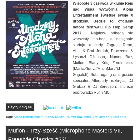
W sobotę 3 czerwca w klubie Rejs
nad Wisłą wytwórnia Aloha
Entertainment świętuje swoje X
urodziny. Będzie to oficjalny
before festiwalu Hip Hop Kemp
2017.
Najpierw odbędą się
warsztaty hip-hop, a następnie
startują koncerty. Zagrają Reno,
Abel & Brat Jordah, Proceente &
Łysonżi Dżonson, Numer Raz,
Muflon, Blady Kris, Zerotroskiss
(Masia/Guova/MuzaMan/DJ
Gugatch), Subarugang oraz goście
specjalni. Afterparty rozkręcą DJ
Grubaz & DJ Beredson. Imprezę
poprowadzi Rufin MC.
Czytaj dalej >>
Tagi:
Aloha Entertainment
,
Reno
,
Muflon
,
Numer Raz
,
Abel
,
Brat Jordah
,
Proceente
Muflon - Trzy-Sześć (Microphone Masters VII,
Freestyle Classics #22)