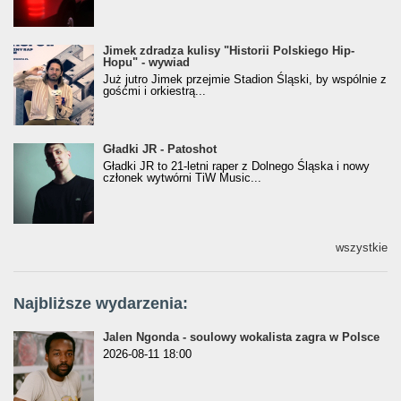
Jimek zdradza kulisy "Historii Polskiego Hip-
Jimek zdradza kulisy "Historii Polskiego Hip-
Hopu" - wywiad
Hopu" - wywiad
Już jutro Jimek przejmie Stadion Śląski, by wspólnie z
gośćmi i orkiestrą...
Gładki JR - Patoshot
Gładki JR - Patoshot
Gładki JR to 21-letni raper z Dolnego Śląska i nowy
członek wytwórni TiW Music...
wszystkie
Najbliższe wydarzenia:
Jalen Ngonda - soulowy wokalista zagra w Polsce
2026-08-11 18:00