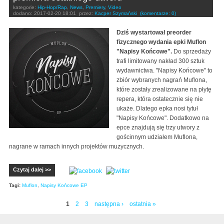
kategorie:
Hip-Hop/Rap
,
News
,
Premiery
,
Video
dodano:
2017-02-20 18:01
przez:
Kacper Szymański
(komentarze: 0)
Dziś wystartował preorder
fizycznego wydania epki Muflon
"Napisy Końcowe".
Do sprzedaży
trafi limitowany nakład 300 sztuk
wydawnictwa. "Napisy Końcowe" to
zbiór wybranych nagrań Muflona,
które zostały zrealizowane na płytę
repera, która ostatecznie się nie
ukaże. Dlatego epka nosi tytuł
"Napisy Końcowe". Dodatkowo na
epce znajdują się trzy utwory z
gościnnym udziałem Muflona,
nagrane w ramach innych projektów muzycznych.
Czytaj dalej >>
Tagi:
Muflon
,
Napisy Końcowe EP
1
2
3
następna ›
ostatnia »
Strony