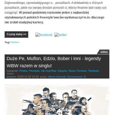
Dąbrowskiego, opowiadającego o... porażkach. A dokładniej o różnych
porażkach, jakie na swojej drodze ponosili ci, którzy finalnie dali radę coś
osiągnąć.
W ponad godzinnej rozmowie jeden z najbardziej
utytułowanych polskich freestyle'owców wytłumaczył m.in. dlaczego
nie zrobił studyjnej kariery.
Czytaj dalej >>
Tagi:
Muflon
video
Duże Pe, Muflon, Edzio, Bober i inni - legendy
WBW razem w singlu!
kategorie:
Polska
,
Freestyle
,
Hip-Hop/Rap
,
Klasyka
,
News
,
Premiery
,
Teledyski
,
Video
dodano:
2020-11-28 19:30
przez:
Marek Adamski
(komentarze: 0)