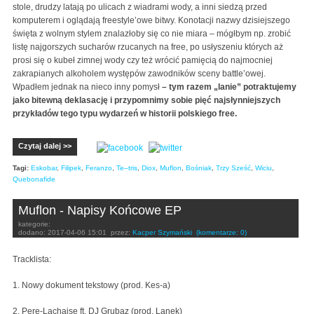
stole, drudzy latają po ulicach z wiadrami wody, a inni siedzą przed
komputerem i oglądają freestyle’owe bitwy. Konotacji nazwy dzisiejszego
święta z wolnym stylem znalazłoby się co nie miara – mógłbym np. zrobić
listę najgorszych sucharów rzucanych na free, po usłyszeniu których aż
prosi się o kubeł zimnej wody czy też wrócić pamięcią do najmocniej
zakrapianych alkoholem występów zawodników sceny battle’owej.
Wpadłem jednak na nieco inny pomysł
– tym razem „lanie” potraktujemy
jako bitewną deklasację i przypomnimy sobie pięć najsłynniejszych
przykładów tego typu wydarzeń w historii polskiego free.
Czytaj dalej >>
Tagi:
Eskobar
,
Filipek
,
Feranzo
,
Te–tris
,
Diox
,
Muflon
,
Bośniak
,
Trzy Sześć
,
Wiciu
,
Quebonafide
Muflon - Napisy Końcowe EP
kategorie:
dodano:
2017-04-06 15:01
przez:
Kacper Szymański
(komentarze: 0)
Tracklista:
1. Nowy dokument tekstowy (prod. Kes-a)
2. Pere-Lachaise ft. DJ Grubaz (prod. Lanek)