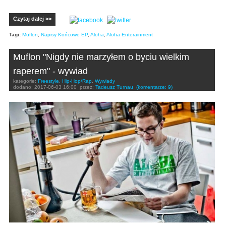
Czytaj dalej >>
Tagi:
Muflon
,
Napisy Końcowe EP
,
Aloha
,
Aloha Enterainment
Muflon "Nigdy nie marzyłem o byciu wielkim
raperem" - wywiad
kategorie:
Freestyle
,
Hip-Hop/Rap
,
Wywiady
dodano:
2017-06-03 16:00
przez:
Tadeusz Turnau
(komentarze: 9)