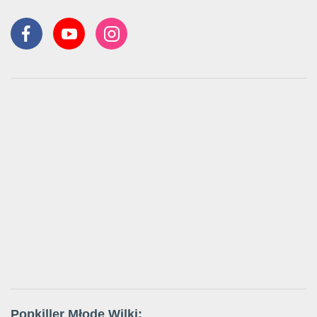
Popkiller Młode Wilki: