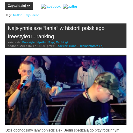
Czytaj dalej >>
Tagi:
Muflon
,
Trzy-Sześć
Najsłynniejsze "lania" w historii polskiego
freestyle'u - ranking
kategorie:
Freestyle
,
Hip-Hop/Rap
,
Rankingi
dodano:
2017-04-17 18:00
przez:
Tadeusz Turnau
(komentarze: 16)
Dziś obchodzimy lany poniedziałek. Jedni spędzają go przy rodzinnym