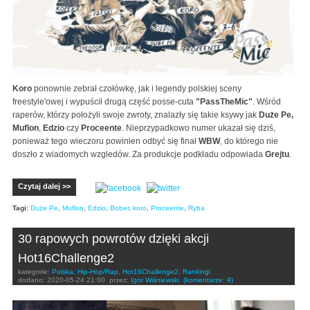
Koro
ponownie zebrał czołówkę, jak i legendy polskiej sceny
freestyle'owej i wypuścił drugą część posse-cuta
"PassTheMic"
. Wśród
raperów, którzy położyli swoje zwroty, znalazły się takie ksywy jak
Duże Pe,
Muflon
,
Edzio
czy
Proceente
. Nieprzypadkowo numer ukazał się dziś,
ponieważ tego wieczoru powinien odbyć się finał
WBW
, do którego nie
doszło z wiadomych wzgledów. Za produkcje podkładu odpowiada
Grejtu
.
Czytaj dalej >>
Tagi:
Duże Pe
,
Muflon
,
Edzio
,
Bober
,
koro
,
Proceente
,
Ryba
30 rapowych powrotów dzięki akcji
Hot16Challenge2
kategorie:
Polska
,
Hip-Hop/Rap
,
Hot16Challenge2
,
Rankingi
dodano:
2020-05-24 21:00
przez:
Igor Wiśniewski
(komentarze: 9)