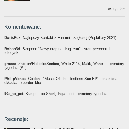
wszystkie
Komentowane:
DorisRex
: Najlepszy Kontakt z Fanami - zagłosuj (Popkillery 2021)
Rohan3d
: Szopeen "Nowy etap na drugi etat" - start preorderu i
teledysk
gmxxx
: Żabson/Hellfield/Sentino, White 2115, Malik, Wane... - premiery
tygodnia (PL)
PhilipVence
: Golden - "Music Of The Restless Sun EP" - tracklista,
okładka, preorder, klip
90s_to_pet
: Kurupt, Too Short, Tyga i inni - premiery tygodnia
Recenzje: