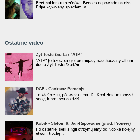
Beef nabiera rumieńców - Bedoes odpowiada na diss
Eripe wywołany spięciem w...
Ostatnie video
Żyt Toster/SurfAir - ATP VIDEO
Żyt Toster/Surfair "ATP"
"ATP" to trzeci singiel promujący nadchodzący album
duetu Żyt Toster/SurfAir "...
donGURALesko z nagrodą za
DGE - Gankstaz Paradajs
Klasyczny/Trueschoolowy Album Roku
To właśnie tu, pół wieku temu DJ Kool Herc rozpoczął
(Popkillery 2023)
sagę, która trwa do dziś...
Kobik - Slalom ft. Jan-Rapowanie (prod. Pioneer)
Kobik - Slalom ft. Jan-Rapowanie (prod. Pioneer)
[Official Music Visualiser]
Po ostatniej serii singli otrzymujemy od Kobika kolejny
utwór i trochę...