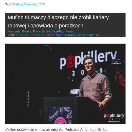
Tagi:
Muflon
,
Freestyle
,
1670
Muflon tłumaczy dlaczego nie zrobił kariery
rapowej i opowiada o porażkach
kategorie:
Polska
,
Freestyle
,
Hip-Hop/Rap
,
News
dodano:
2020-12-27 15:17
przez:
Mateusz Natali
(komentarze: 2)
Muflon pojawił się w nowym odcinku Podcastu Antoniego Syrka-