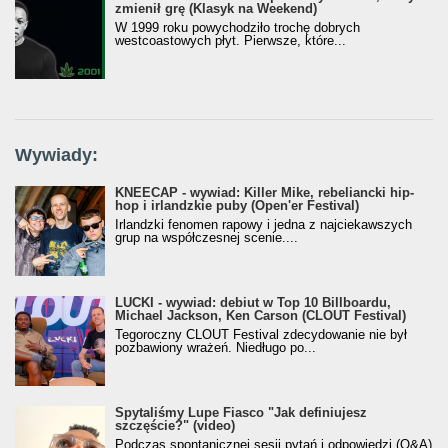
zmienił grę (Klasyk na Weekend)
W 1999 roku powychodziło trochę dobrych
westcoastowych płyt. Pierwsze, które...
Wywiady:
KNEECAP - wywiad: Killer Mike, rebeliancki hip-
hop i irlandzkie puby (Open'er Festival)
Irlandzki fenomen rapowy i jedna z najciekawszych
grup na współczesnej scenie....
LUCKI - wywiad: debiut w Top 10 Billboardu,
Michael Jackson, Ken Carson (CLOUT Festival)
Tegoroczny CLOUT Festival zdecydowanie nie był
pozbawiony wrażeń. Niedługo po...
Spytaliśmy Lupe Fiasco "Jak definiujesz
szczęście?" (video)
Podczas spontanicznej sesji pytań i odpowiedzi (Q&A)