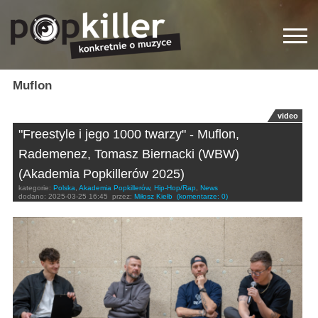
Muflon
video
"Freestyle i jego 1000 twarzy" - Muflon,
Rademenez, Tomasz Biernacki (WBW)
(Akademia Popkillerów 2025)
kategorie:
Polska
,
Akademia Popkillerów
,
Hip-Hop/Rap
,
News
dodano:
2025-03-25 16:45
przez:
Miłosz Kiełb
(komentarze: 0)