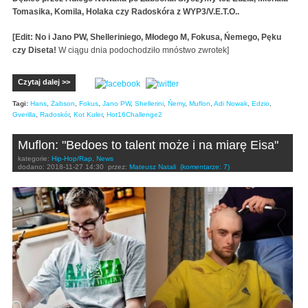
Tomasika, Komila, Holaka czy Radoskóra z WYP3/V.E.T.O..
[Edit: No i Jano PW, Shelleriniego, Młodego M, Fokusa, Ńemego, Pęku
czy Diseta!
W ciągu dnia podochodziło mnóstwo zwrotek]
Czytaj dalej >>
Tagi:
Hans
,
Żabson
,
Fokus
,
Jano PW
,
Shellerini
,
Ńemy
,
Muflon
,
Adi Nowak
,
Edzio
,
Gverilla
,
Radoskór
,
Kot Kuler
,
Hot16Challenge2
Muflon: "Bedoes to talent może i na miarę Eisa"
kategorie:
Hip-Hop/Rap
,
News
dodano:
2018-11-27 14:30
przez:
Mateusz Natali
(komentarze: 7)