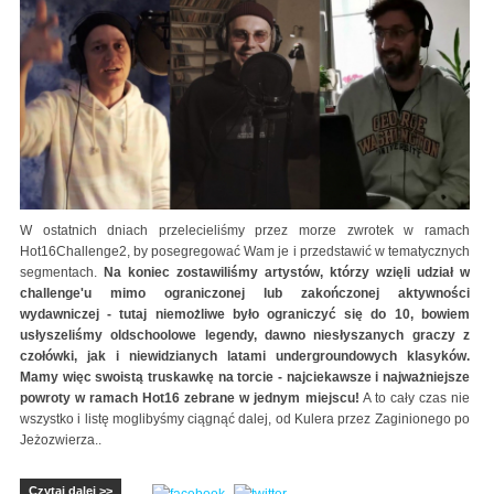
W ostatnich dniach przelecieliśmy przez morze zwrotek w ramach
Hot16Challenge2, by posegregować Wam je i przedstawić w tematycznych
segmentach.
Na koniec zostawiliśmy artystów, którzy wzięli udział w
challenge'u mimo ograniczonej lub zakończonej aktywności
wydawniczej - tutaj niemożliwe było ograniczyć się do 10, bowiem
usłyszeliśmy oldschoolowe legendy, dawno niesłyszanych graczy z
czołówki, jak i niewidzianych latami undergroundowych klasyków.
Mamy więc swoistą truskawkę na torcie - najciekawsze i najważniejsze
powroty w ramach Hot16 zebrane w jednym miejscu!
A to cały czas nie
wszystko i listę moglibyśmy ciągnąć dalej, od Kulera przez Zaginionego po
Jeżozwierza..
Czytaj dalej >>