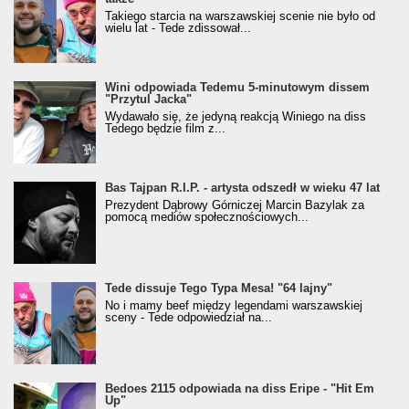
Takiego starcia na warszawskiej scenie nie było od
wielu lat - Tede zdissował...
Wini odpowiada Tedemu 5-minutowym dissem
"Przytul Jacka"
Wydawało się, że jedyną reakcją Winiego na diss
Tedego będzie film z...
Bas Tajpan R.I.P. - artysta odszedł w wieku 47 lat
Prezydent Dąbrowy Górniczej Marcin Bazylak za
pomocą mediów społecznościowych...
Tede dissuje Tego Typa Mesa! "64 lajny"
No i mamy beef między legendami warszawskiej
sceny - Tede odpowiedział na...
Bedoes 2115 odpowiada na diss Eripe - "Hit Em
Up"