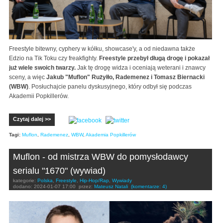
Freestyle bitewny, cyphery w kółku, showcase'y, a od niedawna także
Edzio na Tik Toku czy freakfighty.
Freestyle przebył długą drogę i pokazał
już wiele swoich twarzy.
Jak tę drogę widza i oceniają weterani i znawcy
sceny, a więc
Jakub "Muflon" Rużyłło, Rademenez i Tomasz Biernacki
(WBW)
. Posłuchajcie panelu dyskusyjnego, który odbył się podczas
Akademii Popkillerów.
Czytaj dalej >>
Tagi:
Muflon
,
Rademenez
,
WBW
,
Akademia Popkillerów
Muflon - od mistrza WBW do pomysłodawcy
serialu "1670" (wywiad)
kategorie:
Polska
,
Freestyle
,
Hip-Hop/Rap
,
Wywiady
dodano:
2024-01-07 17:00
przez:
Mateusz Natali
(komentarze: 4)