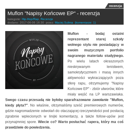
recenzja
Muflon "Napisy Końcowe EP" - recenzja
kategorie:
Hip-Hop/Rap
,
Recenzje
dodano:
2017-06-06 16:30
przez:
Maciej Sulima
(komentarze: 1)
Muflon - bodaj ostatni
reprezentant starej szkoły
wolnego stylu nie posiadający w
swoim muzycznym portfolio
nagranego materiału studyjnego.
Po wielu latach okraszonych
nieskrywanym lenistwem,
samokrytycyzmem i masą innych
aktywności wykraczających poza
sferę rapu, otrzymujemy "Napisy
Końcowe EP" - zbiór utworów, które
miały wejść na LP warszawiaka.
Swego czasu przesadą nie byłoby sparafrazowane zawołanie "Muflon,
kiedy płyta?"
. No właśnie, otrzymaliśmy sześć premierowych numerów,
gdzie nagromadzenie odwołań do otaczającej rzeczywistości pod postacią
zgrabnie wplecionych w linijki komentarzy, a także follow-upów jest
przynajmniej spore.
Wiecie co? Warto posłuchać rapera, który ma coś
prawdziwie do powiedzenia.