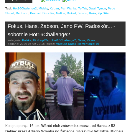
Tagi:
Hot16Challenge2
,
Mielzky
,
Kuban
,
Pan Wankz
,
Te-Tris
,
Owal
,
Tymon
,
Pepe
Skuad
,
Deobson
,
Peerzet
,
Duże Pe
,
Muflon
,
Dizkret
,
Jimson
,
Buka
,
Zip Skład
Fokus, Hans, Żabson, Jano PW, Radoskór... -
sobotnie Hot16Challenge2
kategorie:
Polska
,
Hip-Hop/Rap
,
Hot16Challenge2
,
News
,
Video
dodano:
2020-05-09 22:15
przez:
Mateusz Natali
(komentarze: 9)
Kolejna porcja 16-tek.
Wśród nich znów misz-masz - od Hansa z 52
Dębiec przez Adiego Nowaka po Żabsona. Słyszymy też Edzia, Michała