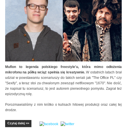
Muflon to legenda polskiego freestyle'u, która mimo odłożenia
mikrofonu na półkę wciąż spełnia się kreatywnie.
W ostatnich latach brał
udział w powstawaniu scenariuszy do takich seriali jak "The Office PL" czy
"Sexify", a teraz stoi za chwalonym zewsząd netflixowym "1670". Nie dość,
że napisał tu scenariusz, to jest autorem pierwotnego pomysłu. Zagrał też
epizodyczną rolę.
Porozmawialiśmy z nim krótko o kulisach hitowej produkcji oraz całej tej
drodze.
Czytaj dalej >>