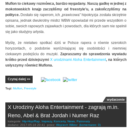
Muflon to ciekawy rozmówca, bardzo wygadany. Naszą gadkę w jednej z
mokotowskich knajp zaczęliśmy od freestyle’u, a zakończyliśmy na
polityce.
Dostało się raperom, ich „prawicowa” hipokryzja została skrzętnie
opisana, jednak dwukrotny mistrz WBW opowiadał mi przede wszystkim o
sobie, swoich rapowych zajawkach i powodach, dla których sam nie spełnił
się jako studyjny artysta.
Myślę, że niełatwo spotkać dziś w Polsce rapera o równie szerokich
horyzontach, o podobnie wyróżniającej się osobistości i niemniej
ciekawym podejściu do muzyki.
Zapraszamy do sprawdzenia wywiadu
krótko przed dzisiejszymi
X urodzinami Aloha Entertainment
, na których
usłyszymy również Muflona.
Czytaj dalej >>
Tagi:
Muflon
,
Freestyle
wydarzenie
X Urodziny Aloha Entertainment - zagrają m.in.
Reno, Abel & Brat Jordah i Numer Raz
kategorie:
Hip-Hop/Rap
,
Imprezy
,
Koncerty
,
News
,
Patronaty
dodano:
2017-05-18 20:41
przez:
Wojciech Wiktor
(komentarze: 0)