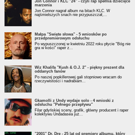
Jon Connor i KLC "24" - czyli rap spełnia dziecięce
marzenia
Jon Connor nagrał album na bitach KLC. W
najśmielszych snach nie przypuszczał,...
Małpa "Święte słowa" - 5 wniosków po
przedpremierowym odsłuchu
Po wypuszczonej w kwietniu 2022 roku płycie "Bóg nie
gra w kości" raper z...
Wiz Khalifa "Kush & O.J. 2" - piękny prezent dla
oddanych fanów
Po naszej popkillerowej gali stopniowo wracam do
rzeczywistości i nadrabiam...
Gkamolli z Undy wydaje solo - 4 wnioski z
odsłuchu "Pełnego przepływu"
Filar gdyńskiej sceny, grafik, główny producent i raper
kolektywu Undadasea już...
"2001" Dr. Dre - 25 lat od premiery albumu, który