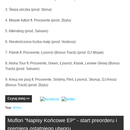
3. Ślepa uliczka (prod. Stona)
4. Miejski futbol ft. Proceente (prod. Zbylu)
5. Attending (prod. Salvare)
6. Nieskończona liczba małp (prod. Voskovy)
7. Palnik ft. Proceente, Łysonżi (Bonus Track) (prod. DJ Wojak)
8. Aloha Tour ft. Proceente, Green, Łysonżi, Klasik, Leniwe Głowy (Bonus
Track) (prod. Salvare)
9. Kreuj nie psuj ft. Proceente, Siódmy, Flint, Łysonzi, Skorup, DJ Anusz
(Bonus Track) (prod. Zbylu)
Czytaj dalej >>
Tagi:
Muflon
Muflon "Napisy Końcowe EP" - start preorderu i
premiera ostatniego utworu