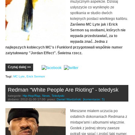
muzycznym aspekcie. Dzisiaj
usłyszycie co wyniknęło ze
spotkania w studio dwóch
kolejnych postaci wielkiego kalibru.
Zarówno MC Lyte jak i Erick
Sermon są osobami, których nie
wypada przedstawiać, za to
wypada znać. Jedna z
najlepszych kobiecych MC's i Funklord przygotowali wspólnie numer
zatytułowany "Jordan Effect". Świetna rzecz.
Czytaj dalej >>
Tagi:
MC Lyte
,
Erick Sermon
Redman "White People Are Rioting" - teledysk
kategorie:
Hip-Hop/Rap
,
News
,
Teledyski
dodano:
2012-11-30 17:00
przez:
Daniel Wardziński
(komentarze: 5)
Mieszane miałem uczucia po
ostatnich dokonaniach Redmana z
mixtape'ami i albumami włącznie.
Gostek z jednej strony zawsze
potrafi się spiąć i zrobić taki numer,