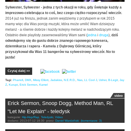
Sylwester, Sylwester - jedna z tych okazji w roku, gdy świętuje każdy a
imprezowo-celebrująca to coś, bez czego ciężko rozpoczynać wieczór.
2014 już na finiszu, jednak zanim wejdziemy z przytupem w rok 2015
mamy więc dla Was porcję muzyki, która może umilić Wam dzisiejszy
melanż - a równie dobrze i każdy kolejny melanż w nadchodzącym roku.
Ostatnio dwie playlisty zaserwowaliśmy Wam sami (
jedna
i
druga
),
dziś
odwołujemy się do gustu dobrze znanego rapowego konesera,
dziennikarza i rapera - Kamela z Dąbrowy Górniczej, który
przyszykował dla Was 11 bangerów na sylwestrowy wieczór. No to
jazda!
Czytaj dalej >>
Tagi:
Pharrell
,
DMX
,
Missy Elliott
,
Jadakiss
,
N.E.R.D.
,
Nas
,
LL Cool J
,
Usher
,
B-Legit
,
Jay
Z
,
Kurupt
,
Erick Sermon
,
Kamel
video
Erick Sermon, Snoop Dogg, Method Man, RL
"Let Me Explain" - teledysk
kategorie:
Hip-Hop/Rap
,
Teledyski
,
Video
dodano:
2013-07-12 18:30
przez:
Daniel Wardziński
(komentarze: 3)