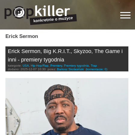
Erick Sermon
Erick Sermon, Big K.R.I.T., Skyzoo, The Game i
inni - premiery tygodnia
kategorie:
USA
,
Hip-Hop/Rap
,
Premiery
,
Premiery tygodnia
,
Trap
dodano:
2025-12-07 10:30
przez:
Bartosz Skolasiński
(komentarze: 0)