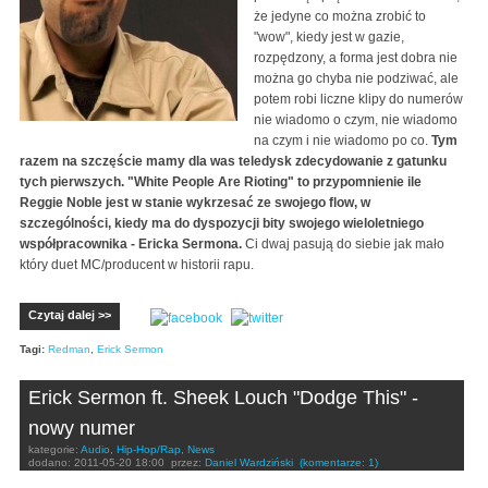
że jedyne co można zrobić to
"wow", kiedy jest w gazie,
rozpędzony, a forma jest dobra nie
można go chyba nie podziwać, ale
potem robi liczne klipy do numerów
nie wiadomo o czym, nie wiadomo
na czym i nie wiadomo po co.
Tym
razem na szczęście mamy dla was teledysk zdecydowanie z gatunku
tych pierwszych. "White People Are Rioting" to przypomnienie ile
Reggie Noble jest w stanie wykrzesać ze swojego flow, w
szczególności, kiedy ma do dyspozycji bity swojego wieloletniego
współpracownika - Ericka Sermona.
Ci dwaj pasują do siebie jak mało
który duet MC/producent w historii rapu.
Czytaj dalej >>
Tagi:
Redman
,
Erick Sermon
Erick Sermon ft. Sheek Louch "Dodge This" -
nowy numer
kategorie:
Audio
,
Hip-Hop/Rap
,
News
dodano:
2011-05-20 18:00
przez:
Daniel Wardziński
(komentarze: 1)