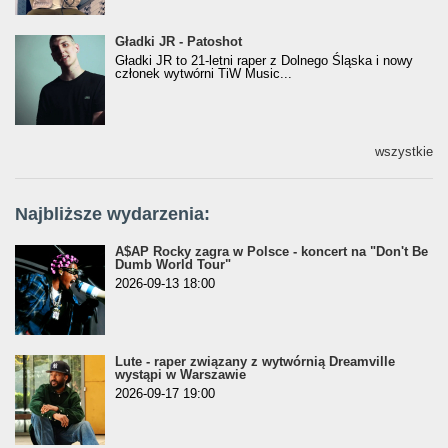
Gładki JR - Patoshot
Gładki JR - Patoshot
Gładki JR to 21-letni raper z Dolnego Śląska i nowy
członek wytwórni TiW Music...
wszystkie
Najbliższe wydarzenia:
A$AP Rocky zagra w Polsce - koncert na "Don't Be
Dumb World Tour"
2026-09-13 18:00
Lute - raper związany z wytwórnią Dreamville
wystąpi w Warszawie
2026-09-17 19:00