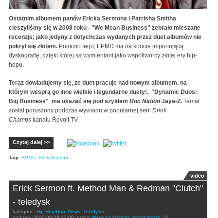
Ostatnim albumem panów Ericka Sermona i Parrisha Smitha
cieszyliśmy się w 2008 roku - "We Mean Business" zebrało mieszane
recenzje; jako jedyny z dotychczas wydanych przez duet albumów nie
pokrył się złotem.
Pomimo tego, EPMD ma na koncie imponującą
dyskografię, dzięki której są wymieniani jako współtwórcy złotej ery hip-
hopu.
Teraz dowiadujemy się, że duet pracuje nad nowym albumem, na
którym wesprą go inne wielkie i legendarne duety!. "Dynamic Duos:
Big Business" ma ukazać się pod szyldem
Roc Nation
Jaya-Z.
Temat
został poruszony podczas wywiadu w popularnej serii
Drink
Champs
kanału Revolt TV.
Czytaj dalej >>
Tagi:
EPMD
,
Erick Sermon
video
Erick Sermon ft. Method Man & Redman "Clutch"
- teledysk
kategorie:
Hip-Hop/Rap
,
News
,
Teledyski
dodano:
2015-09-29 13:00
przez:
Mateusz Marcola
(komentarze: 0)