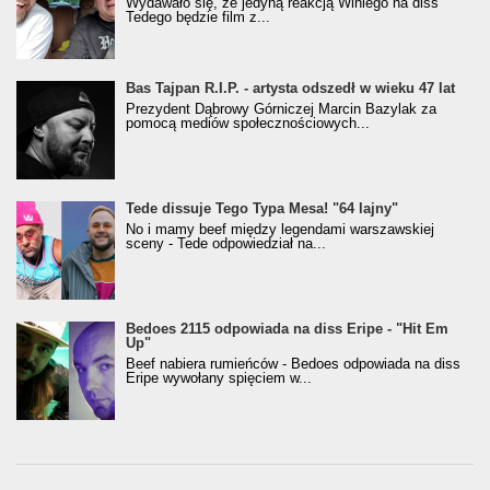
Wydawało się, że jedyną reakcją Winiego na diss
Tedego będzie film z...
Bas Tajpan R.I.P. - artysta odszedł w wieku 47 lat
Prezydent Dąbrowy Górniczej Marcin Bazylak za
pomocą mediów społecznościowych...
Tede dissuje Tego Typa Mesa! "64 lajny"
No i mamy beef między legendami warszawskiej
sceny - Tede odpowiedział na...
Bedoes 2115 odpowiada na diss Eripe - "Hit Em
Up"
Beef nabiera rumieńców - Bedoes odpowiada na diss
Eripe wywołany spięciem w...