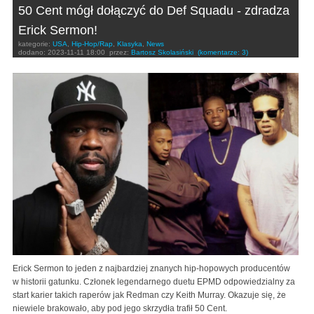
50 Cent mógł dołączyć do Def Squadu - zdradza
Erick Sermon!
kategorie:
USA
,
Hip-Hop/Rap
,
Klasyka
,
News
dodano:
2023-11-11 18:00
przez:
Bartosz Skolasiński
(komentarze: 3)
Erick Sermon to jeden z najbardziej znanych hip-hopowych producentów
w historii gatunku. Członek legendarnego duetu EPMD odpowiedzialny za
start karier takich raperów jak Redman czy Keith Murray. Okazuje się, że
niewiele brakowało, aby pod jego skrzydła trafił 50 Cent.