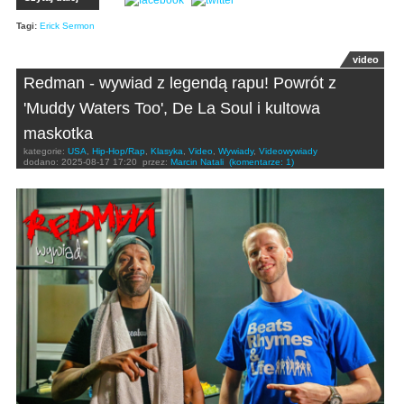
Tagi:
Erick Sermon
video
Redman - wywiad z legendą rapu! Powrót z
'Muddy Waters Too', De La Soul i kultowa
maskotka
kategorie:
USA
,
Hip-Hop/Rap
,
Klasyka
,
Video
,
Wywiady
,
Videowywiady
dodano:
2025-08-17 17:20
przez:
Marcin Natali
(komentarze: 1)