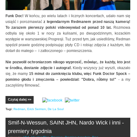
Funk Doc!
W końcu, po wielu latach i licznych koncertach, udało nam się
usiąść i porozmawiać
z legendarnym Redmanem przed naszą kamerą!
To zarazem pierwszy polski videowywiad od ponad 10 lat.
Rozmowa
odbyła się około 1 w nocy za kulisami, po dwugodzinnym, kozackim
występie w warszawskiej Progresji. Tuż przed tym, jak usiedliśmy, Redman
spędził prawie godzinę podpisując płyty CD i robiąc zdjęcia z każdym, kto
dotarł do małego – i zatłoczonego – pomieszczenia.
Nie pozwolił ochroniarzom nikogo wyprosić, mówiąc, że każdy, kto jest
w środku, dostanie zdjęcie i autograf.
Kiedy wszyscy już wyszli, okazało
się, że mamy
15 minut do zamknięcia klubu, więc Funk Doctor Spock –
pomimo głodu i zmęczenia – powiedział: "Dobra, róbmy to!"
- a my
zaczęliśmy filmować.
Czytaj dalej >>
Tagi:
Redman
,
Erick Sermon
,
De La Soul
Smif-N-Wessun, SAINt JHN, Nardo Wick i inni -
premiery tygodnia