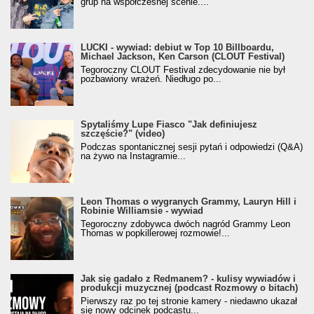
grup na współczesnej scenie....
LUCKI - wywiad: debiut w Top 10 Billboardu,
Michael Jackson, Ken Carson (CLOUT Festival)
Tegoroczny CLOUT Festival zdecydowanie nie był
pozbawiony wrażeń. Niedługo po...
Spytaliśmy Lupe Fiasco "Jak definiujesz
szczęście?" (video)
Podczas spontanicznej sesji pytań i odpowiedzi (Q&A)
na żywo na Instagramie...
Leon Thomas o wygranych Grammy, Lauryn Hill i
Robinie Williamsie - wywiad
Tegoroczny zdobywca dwóch nagród Grammy Leon
Thomas w popkillerowej rozmowie!...
Jak się gadało z Redmanem? - kulisy wywiadów i
produkcji muzycznej (podcast Rozmowy o bitach)
Pierwszy raz po tej stronie kamery - niedawno ukazał
się nowy odcinek podcastu...