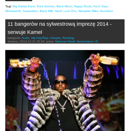
Tagi:
Big Daddy Kane
,
Erick Sermon
,
Black Moon
,
Nappy Roots
,
Kenn Starr
,
Wordsworth
,
Supastition
,
Black Milk
,
Hanif
,
Luck One
,
Masspike Miles
,
Buckshot
11 bangerów na sylwestrową imprezę 2014 -
serwuje Kamel
kategorie:
Audio
,
Hip-Hop/Rap
,
Klasyka
,
Rankingi
dodano:
2014-12-31 20:34
przez:
Mateusz Natali
(komentarze: 8)