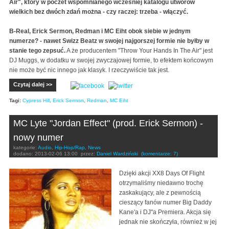
Air", który w poczet wspomnianego wcześniej katalogu utworów
wielkich bez dwóch zdań można - czy raczej: trzeba - włączyć.
B-Real, Erick Sermon, Redman i MC Eiht obok siebie w jednym
numerze? - nawet Swizz Beatz w swojej najgorszej formie nie byłby w
stanie tego zepsuć.
A że producentem "Throw Your Hands In The Air" jest
DJ Muggs, w dodatku w swojej zwyczajowej formie, to efektem końcowym
nie może być nic innego jak klasyk. I rzeczywiście tak jest.
Czytaj dalej >>
Tagi:
Cypress Hill
,
Erick Sermon
,
Redman
,
MC Eiht
MC Lyte "Jordan Effect" (prod. Erick Sermon) -
nowy numer
kategorie:
Audio
,
Hip-Hop/Rap
,
News
dodano:
2013-02-06 13:00
przez:
Daniel Wardziński
(komentarze: 7)
Dzięki akcji XX8 Days Of Flight
otrzymaliśmy niedawno trochę
zaskakujący, ale z pewnością
cieszący fanów numer Big Daddy
Kane'a i DJ"a Premiera. Akcja się
jednak nie skończyła, również w jej