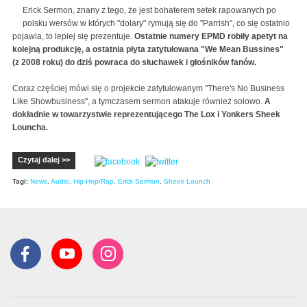
Erick Sermon, znany z tego, że jest bohaterem setek rapowanych po
polsku wersów w których "dolary" rymują się do "Parrish", co się ostatnio
pojawia, to lepiej się prezentuje.
Ostatnie numery EPMD robiły apetyt na
kolejną produkcję, a ostatnia płyta zatytułowana "We Mean Bussines"
(z 2008 roku) do dziś powraca do słuchawek i głośników fanów.
Coraz częściej mówi się o projekcie zatytułowanym "There's No Business
Like Showbusiness", a tymczasem sermon atakuje również solowo.
A
dokładnie w towarzystwie reprezentującego The Lox i Yonkers Sheek
Louncha.
Czytaj dalej >>
Tagi:
News
,
Audio
,
Hip-Hop/Rap
,
Erick Sermon
,
Sheek Lounch