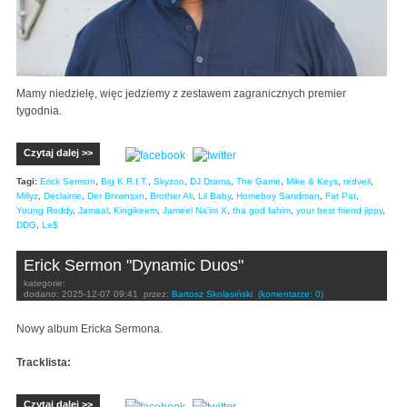
Mamy niedzielę, więc jedziemy z zestawem zagranicznych premier
tygodnia.
Czytaj dalej >>
Tagi:
Erick Sermon
,
Big K.R.I.T.
,
Skyzoo
,
DJ Drama
,
The Game
,
Mike & Keys
,
redveil
,
Millyz
,
Declaime
,
Der Brxwnsxn
,
Brother Ali
,
Lil Baby
,
Homeboy Sandman
,
Fat Pat
,
Young Roddy
,
Jamaal
,
Kingikeem
,
Jameel Na'im X
,
tha god fahim
,
your best friend jippy
,
DDG
,
Le$
Erick Sermon "Dynamic Duos"
kategorie:
dodano:
2025-12-07 09:41
przez:
Bartosz Skolasiński
(komentarze: 0)
Nowy album Ericka Sermona.
Tracklista:
Czytaj dalej >>