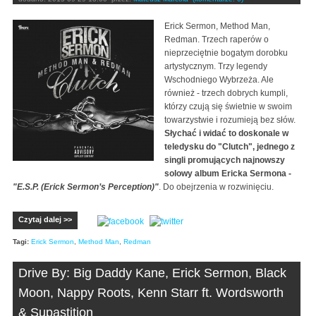
Erick Sermon, Method Man,
Redman. Trzech raperów o
nieprzeciętnie bogatym dorobku
artystycznym. Trzy legendy
Wschodniego Wybrzeża. Ale
również - trzech dobrych kumpli,
którzy czują się świetnie w swoim
towarzystwie i rozumieją bez słów.
Słychać i widać to doskonale w
teledysku do "Clutch", jednego z
singli promujących najnowszy
solowy album Ericka Sermona -
"E.S.P. (Erick Sermon’s Perception)"
. Do obejrzenia w rozwinięciu.
Czytaj dalej >>
Tagi:
Erick Sermon
,
Method Man
,
Redman
Drive By: Big Daddy Kane, Erick Sermon, Black
Moon, Nappy Roots, Kenn Starr ft. Wordsworth
& Supastition