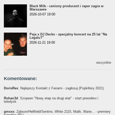
Black Milk - ceniony producent i raper zagra w
Warszawie
2026-10-07 19:00
Peja x DJ Decks - specjalny koncert na 25 lat "Na
Legalu?"
2026-11-21 19:00
wszystkie
Komentowane:
DorisRex
: Najlepszy Kontakt z Fanami - zagłosuj (Popkillery 2021)
Rohan3d
: Szopeen "Nowy etap na drugi etat" - start preorderu i
teledysk
gmxxx
: Żabson/Hellfield/Sentino, White 2115, Malik, Wane... - premiery
tygodnia (PL)