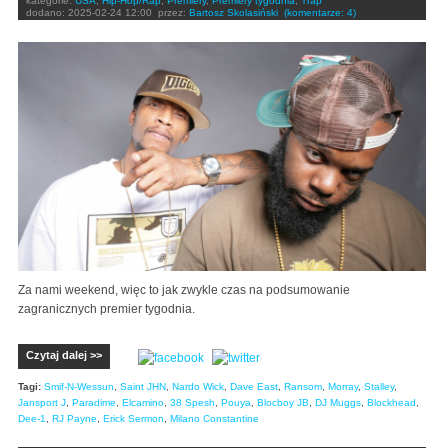
kategorie:
USA
,
Hip-Hop/Rap
,
Premiery
,
Premiery tygodnia
,
Trap
dodano:
2025-02-24 12:00
przez:
Bartosz Skolasiński
(komentarze: 4)
Za nami weekend, więc to jak zwykle czas na podsumowanie
zagranicznych premier tygodnia.
Czytaj dalej >>
Tagi:
Smif-N-Wessun
,
Saint JHN
,
Nardo Wick
,
Dave East
,
Ransom
,
Morray
,
Stalley
,
Jansport J
,
Paradime
,
Elcamino
,
38 Spesh
,
Pouya
,
Blocboy JB
,
DJ Muggs
,
Blockhead
,
Dee-1
,
RJ Payne
,
Erick Sermon
,
Milano Constantine