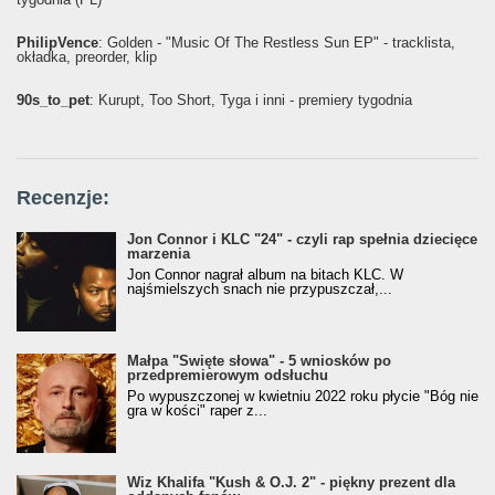
PhilipVence
: Golden - "Music Of The Restless Sun EP" - tracklista,
okładka, preorder, klip
90s_to_pet
: Kurupt, Too Short, Tyga i inni - premiery tygodnia
Recenzje:
Jon Connor i KLC "24" - czyli rap spełnia dziecięce
marzenia
Jon Connor nagrał album na bitach KLC. W
najśmielszych snach nie przypuszczał,...
Małpa "Święte słowa" - 5 wniosków po
przedpremierowym odsłuchu
Po wypuszczonej w kwietniu 2022 roku płycie "Bóg nie
gra w kości" raper z...
Wiz Khalifa "Kush & O.J. 2" - piękny prezent dla