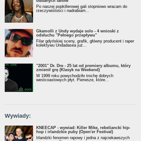
oddanych fanów
Po naszej popkillerowej gali stopniowo wracam do
rzeczywistości i nadrabiam...
Gkamolli z Undy wydaje solo - 4 wnioski z
odsłuchu "Pełnego przepływu"
Filar gdyńskiej sceny, grafik, główny producent i raper
kolektywu Undadasea już...
"2001" Dr. Dre - 25 lat od premiery albumu, który
zmienił grę (Klasyk na Weekend)
W 1999 roku powychodziło trochę dobrych
westcoastowych płyt. Pierwsze, które...
Wywiady:
KNEECAP - wywiad: Killer Mike, rebeliancki hip-
hop i irlandzkie puby (Open'er Festival)
Irlandzki fenomen rapowy i jedna z najciekawszych