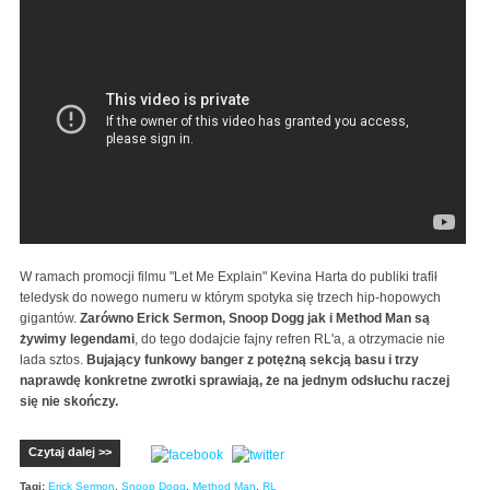
Let Me Explain theme song featuring Snoop Dogg, Eric
Sermon & Method Man
W ramach promocji filmu "Let Me Explain" Kevina Harta do publiki trafił
teledysk do nowego numeru w którym spotyka się trzech hip-hopowych
gigantów.
Zarówno Erick Sermon, Snoop Dogg jak i Method Man są
żywimy legendami
, do tego dodajcie fajny refren RL'a, a otrzymacie nie
lada sztos.
Bujający funkowy banger z potężną sekcją basu i trzy
naprawdę konkretne zwrotki sprawiają, że na jednym odsłuchu raczej
się nie skończy.
Czytaj dalej >>
Tagi:
Erick Sermon
,
Snoop Dogg
,
Method Man
,
RL