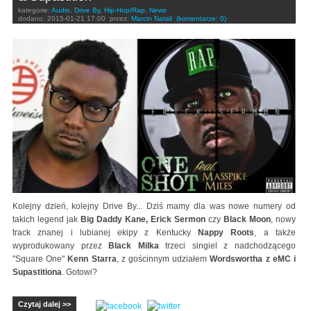
kategorie:
Audio
,
Drive By
,
Hip-Hop/Rap
,
News
dodano:
2015-01-21 17:00
przez:
Marcin Natali
(komentarze: 0)
Kolejny dzień, kolejny Drive By... Dziś mamy dla was nowe numery od
takich legend jak
Big Daddy Kane, Erick Sermon
czy
Black Moon
, nowy
track znanej i lubianej ekipy z Kentucky
Nappy Roots
, a także
wyprodukowany przez
Black Milka
trzeci singiel z nadchodzącego
"Square One"
Kenn Starra
, z gościnnym udziałem
Wordswortha z eMC i
Supastitiona
. Gotowi?
Czytaj dalej >>