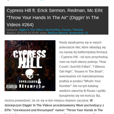
Cypress Hill ft. Erick Sermon, Redman, Mc Eiht
"Throw Your Hands In The Air" (Diggin' In The
Videos #264)
kategorie:
Diggin In The Videos
,
Hip-Hop/Rap
,
Klasyka
,
Teledyski
dodano:
2013-02-19 20:00
przez:
Mateusz Marcola
(komentarze: 6)
Kiedy wpatrujemy się w owych
jedenaście liter, które składają się
na nazwę tej kalifornijskiej formacji
- Cypress Hill - od razu przychodzą
nam na myśl utwory pokroju "How
Could I Just Kill A Man", "I Wanna
Get High", "Insane In The Brain",
ewentualnie ich mainstreamowy
podbój w postaci "What's Your
Number". Ale na tym katalog
wielkich utworów B-Reala i spółki
bynajmniej się nie kończy. Ba,
można powiedzieć, że on się w tym miejscu dopiero zaczyna.
W
dzisiejszym Diggin' In The Videos przedstawiamy Wam pochodzący z
EPki "Unreleased and Revamped" numer "Throw Your Hands In The