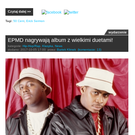
Czytaj dalej >>
Tagi:
50 Cent
,
Erick Sermon
wydarzenie
EPMD nagrywają album z wielkimi duetami!
kategorie:
Hip-Hop/Rap
,
Klasyka
,
News
dodano:
2017-10-05 17:00
przez:
Bartek Klimek
(komentarze: 13)