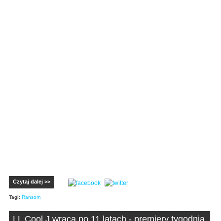
Czytaj dalej >>
Tagi:
Ransom
LL Cool J wraca po 11 latach - premiery tygodnia