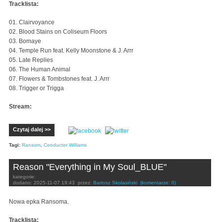
Tracklista:
01. Clairvoyance
02. Blood Stains on Coliseum Floors
03. Bomaye
04. Temple Run feat. Kelly Moonstone & J. Arrr
05. Late Replies
06. The Human Animal
07. Flowers & Tombstones feat. J. Arrr
08. Trigger or Trigga
Stream:
Czytaj dalej >>
Tagi:
Ransom
,
Conductor Williams
Reason "Everything in My Soul_BLUE"
kategorie:
dodano:
2025-11-07 19:43
przez:
Bartosz Skolasiński
(komentarze: 0)
Nowa epka Ransoma.
Tracklista: