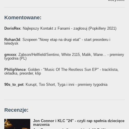
Komentowane:
DorisRex
: Najlepszy Kontakt z Fanami - zagłosuj (Popkillery 2021)
Rohan3d
: Szopeen "Nowy etap na drugi etat" - start preorderu i
teledysk
gmxxx
: Żabson/Hellfield/Sentino, White 2115, Malik, Wane... - premiery
tygodnia (PL)
PhilipVence
: Golden - "Music Of The Restless Sun EP" - tracklista,
okładka, preorder, klip
90s_to_pet
: Kurupt, Too Short, Tyga i inni - premiery tygodnia
Recenzje:
Jon Connor i KLC "24" - czyli rap spełnia dziecięce
marzenia