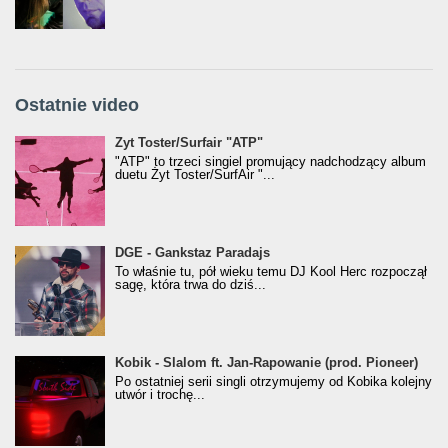
Ostatnie video
Żyt Toster/SurfAir - ATP VIDEO
Żyt Toster/Surfair "ATP"
"ATP" to trzeci singiel promujący nadchodzący album
duetu Żyt Toster/SurfAir "...
donGURALesko z nagrodą za
DGE - Gankstaz Paradajs
Klasyczny/Trueschoolowy Album Roku
To właśnie tu, pół wieku temu DJ Kool Herc rozpoczął
(Popkillery 2023)
sagę, która trwa do dziś...
Kobik - Slalom ft. Jan-Rapowanie (prod. Pioneer)
Kobik - Slalom ft. Jan-Rapowanie (prod. Pioneer)
[Official Music Visualiser]
Po ostatniej serii singli otrzymujemy od Kobika kolejny
utwór i trochę...