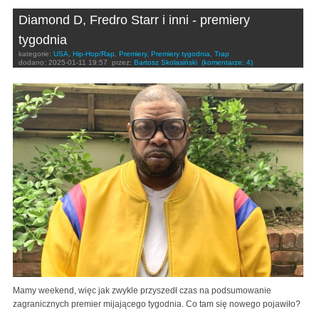
Diamond D, Fredro Starr i inni - premiery
tygodnia
kategorie:
USA
,
Hip-Hop/Rap
,
Premiery
,
Premiery tygodnia
,
Trap
dodano:
2025-01-11 19:57
przez:
Bartosz Skolasiński
(komentarze: 4)
Mamy weekend, więc jak zwykle przyszedł czas na podsumowanie
zagranicznych premier mijającego tygodnia. Co tam się nowego pojawiło?