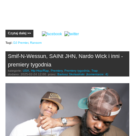
Czytaj dalej >>
Tagi:
DJ Premier
,
Ransom
Smif-N-Wessun, SAINt JHN, Nardo Wick i inni -
premiery tygodnia
kategorie:
USA
,
Hip-Hop/Rap
,
Premiery
,
Premiery tygodnia
,
Trap
dodano:
2025-02-24 12:00
przez:
Bartosz Skolasiński
(komentarze: 4)