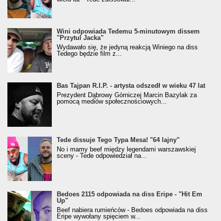
Wini odpowiada Tedemu 5-minutowym dissem
"Przytul Jacka"
Wydawało się, że jedyną reakcją Winiego na diss
Tedego będzie film z...
Bas Tajpan R.I.P. - artysta odszedł w wieku 47 lat
Prezydent Dąbrowy Górniczej Marcin Bazylak za
pomocą mediów społecznościowych...
Tede dissuje Tego Typa Mesa! "64 lajny"
No i mamy beef między legendami warszawskiej
sceny - Tede odpowiedział na...
Bedoes 2115 odpowiada na diss Eripe - "Hit Em
Up"
Beef nabiera rumieńców - Bedoes odpowiada na diss
Eripe wywołany spięciem w...