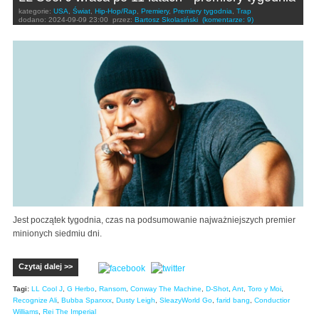
kategorie:
USA
,
Świat
,
Hip-Hop/Rap
,
Premiery
,
Premiery tygodnia
,
Trap
dodano:
2024-09-09 23:00
przez:
Bartosz Skolasiński
(komentarze: 9)
Jest początek tygodnia, czas na podsumowanie najważniejszych premier
minionych siedmiu dni.
Czytaj dalej >>
Tagi:
LL Cool J
,
G Herbo
,
Ransom
,
Conway The Machine
,
D-Shot
,
Ant
,
Toro y Moi
,
Recognize Ali
,
Bubba Sparxxx
,
Dusty Leigh
,
SleazyWorld Go
,
farid bang
,
Conductior
Williams
,
Rei The Imperial