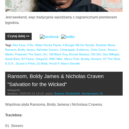
Jest weekend, więc tradycyjnie wjeżdżamy z zagranicznymi premierami
tygodnia.
Czytaj dalej >>
Tagi:
Ras Kass
,
Z-Ro
,
Waka Flocka Flame
,
A Boogie Wit Da Hoodie
,
Buddah Bless
,
Ransom
,
Boldy James
,
Nicholas Craven
,
Crimeapple
,
Evidence
,
Chris Crack
,
Terrace
Martin
,
Polyester The Saint
,
Zo!
,
Tall Black Guy
,
Boosie Badazz
,
OG Dre
,
Daz Dillinger
,
David Bars
,
RJ Payne
,
Drega33
,
RMC Mike
,
Marco Polo
,
Buddy
,
Domani
,
OT The Real
,
E.S.G.
,
Duane's Primo
,
DJ Brisk
,
Fendi P
,
Marco Denelle
Ransom, Boldy James & Nicholas Craven
"Salvation for the Wicked"
kategorie:
dodano:
2026-02-14 13:14
przez:
Bartosz Skolasiński
(komentarze: 0)
Wspólnas płyta Ransoma, Boldy Jamesa i Nicholasa Cravena.
Tracklista:
01. Sinners