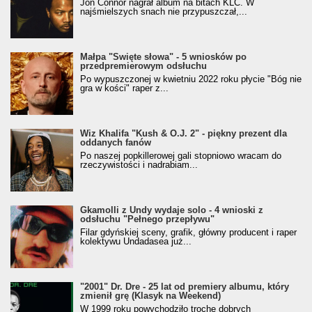
Jon Connor nagrał album na bitach KLC. W
najśmielszych snach nie przypuszczał,...
Małpa "Święte słowa" - 5 wniosków po
przedpremierowym odsłuchu
Po wypuszczonej w kwietniu 2022 roku płycie "Bóg nie
gra w kości" raper z...
Wiz Khalifa "Kush & O.J. 2" - piękny prezent dla
oddanych fanów
Po naszej popkillerowej gali stopniowo wracam do
rzeczywistości i nadrabiam...
Gkamolli z Undy wydaje solo - 4 wnioski z
odsłuchu "Pełnego przepływu"
Filar gdyńskiej sceny, grafik, główny producent i raper
kolektywu Undadasea już...
"2001" Dr. Dre - 25 lat od premiery albumu, który
zmienił grę (Klasyk na Weekend)
W 1999 roku powychodziło trochę dobrych