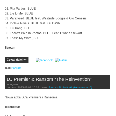
01. Pity Parties_BLUE
02. Lie to Me_BLUE
03. Paralyzed_BLUE feat. Westside Boogie & Gio Genesis
04. Idols & Rivals_BLUE feat. Kai Ca$h
05. Liu Kang_BLUE
06. There's Pain in Photos_BLUE Feat. D'Anna Stewart
07. Thass My Word_BLUE
Stream:
Czytaj dalej >>
Tagi:
Ransom
DJ Premier & Ransom "The Reinvention"
kategorie:
dodano:
2025-11-01 10:02
przez:
Bartosz Skolasiński
(komentarze: 0)
Nowa epka DJ'a Premiera i Ransoma.
Tracklista: