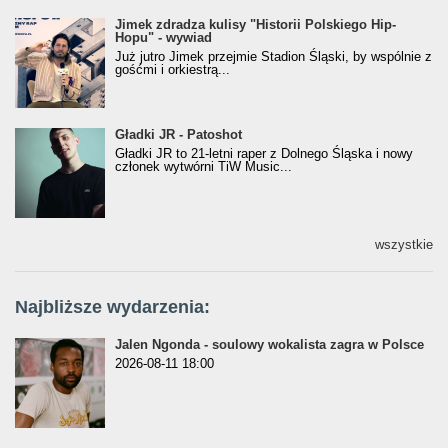
Jimek zdradza kulisy "Historii Polskiego Hip-
Jimek zdradza kulisy "Historii Polskiego Hip-
Hopu" - wywiad
Hopu" - wywiad
Już jutro Jimek przejmie Stadion Śląski, by wspólnie z
gośćmi i orkiestrą...
Gładki JR - Patoshot
Gładki JR - Patoshot
Gładki JR to 21-letni raper z Dolnego Śląska i nowy
członek wytwórni TiW Music...
wszystkie
Najbliższe wydarzenia:
Jalen Ngonda - soulowy wokalista zagra w Polsce
2026-08-11 18:00