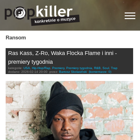
Ransom
Ras Kass, Z-Ro, Waka Flocka Flame i inni -
premiery tygodnia
kategorie:
USA
,
Hip-Hop/Rap
,
Premiery
,
Premiery tygodnia
,
R&B
,
Soul
,
Trap
dodano:
2026-02-14 20:00
przez:
Bartosz Skolasiński
(komentarze: 0)