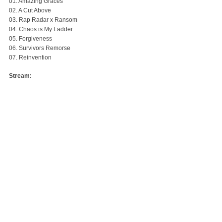
01. Amazing Graces
02. A Cut Above
03. Rap Radar x Ransom
04. Chaos is My Ladder
05. Forgiveness
06. Survivors Remorse
07. Reinvention
Stream: