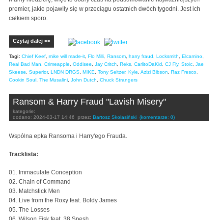
premier, jakie pojawiły się w przeciągu ostatnich dwóch tygodni. Jest ich
całkiem sporo.
Czytaj dalej >>
Tagi:
Chief Keef
,
mike will made-it
,
Flo Milli
,
Ransom
,
harry fraud
,
Locksmith
,
Elcamino
,
Real Bad Man
,
Crimeapple
,
Oddisee
,
Jay Critch
,
Reks
,
CarlitoDaKid
,
CJ Fly
,
Stoic
,
Jae
Skeese
,
Superior
,
LNDN DRGS
,
MIKE
,
Tony Seltzer
,
Kyle
,
Azizi Bibson
,
Raz Fresco
,
Cookin Soul
,
The Musalini
,
John Dutch
,
Chuck Strangers
Ransom & Harry Fraud "Lavish Misery"
kategorie:
dodano:
2024-03-17 14:46
przez:
Bartosz Skolasiński
(komentarze: 0)
Wspólna epka Ransoma i Harry'ego Frauda.
Tracklista:
01. Immaculate Conception
02. Chain of Command
03. Matchstick Men
04. Live from the Roxy feat. Boldy James
05. The Losses
06. Wilson Fisk feat. 38 Spesh