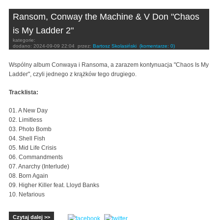
Ransom, Conway the Machine & V Don "Chaos
is My Ladder 2"
kategorie:
dodano:
2024-09-09 22:04
przez:
Bartosz Skolasiński
(komentarze: 0)
Wspólny album Conwaya i Ransoma, a zarazem kontynuacja "Chaos Is My
Ladder", czyli jednego z krążków tego drugiego.
Tracklista:
01. A New Day
02. Limitless
03. Photo Bomb
04. Shell Fish
05. Mid Life Crisis
06. Commandments
07. Anarchy (Interlude)
08. Born Again
09. Higher Killer feat. Lloyd Banks
10. Nefarious
Czytaj dalej >>