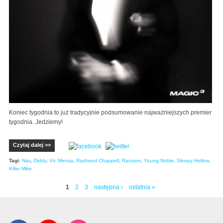
Koniec tygodnia to już tradycyjnie podsumowanie najważniejszych premier
tygodnia. Jedziemy!
Czytaj dalej >>
Tagi:
Nas
,
Diddy
,
Vic Mensa
,
Rasheed Chappell
,
Ransom
,
Young Noble
,
Sleepy Hollow
,
Killer Mike
1
2
3
następna ›
ostatnia »
Strony