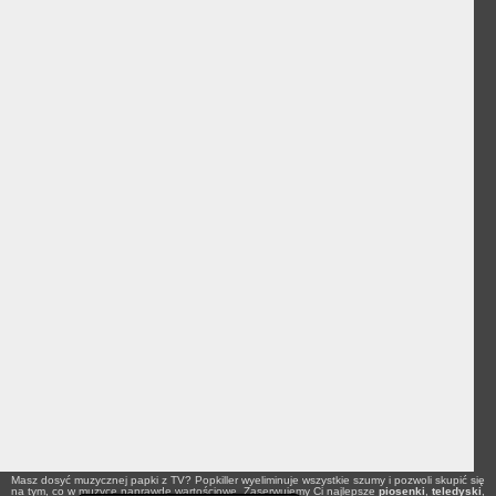
Masz dosyć muzycznej papki z TV? Popkiller wyeliminuje wszystkie szumy i pozwoli skupić się
na tym, co w muzyce naprawdę wartościowe. Zaserwujemy Ci najlepsze
piosenki
,
teledyski
,