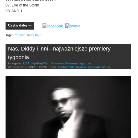
07. Eye of the Storm
08. AND 1
Czytaj dalej >>
Tagi:
Ransom
,
harry fraud
Nas, Diddy i inni - najważniejsze premiery
tygodnia
kategorie:
USA
,
Hip-Hop/Rap
,
Premiery
,
Premiery tygodnia
dodano:
2023-09-16 19:26
przez:
Bartosz Skolasiński
(komentarze: 3)