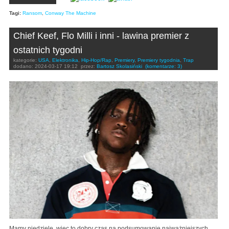
Tagi:
Ransom
,
Conway The Machine
Chief Keef, Flo Milli i inni - lawina premier z
ostatnich tygodni
kategorie:
USA
,
Elektronika
,
Hip-Hop/Rap
,
Premiery
,
Premiery tygodnia
,
Trap
dodano:
2024-03-17 19:12
przez:
Bartosz Skolasiński
(komentarze: 3)
Mamy niedzielę, więc to dobry czas na podsumowanie najważniejszych