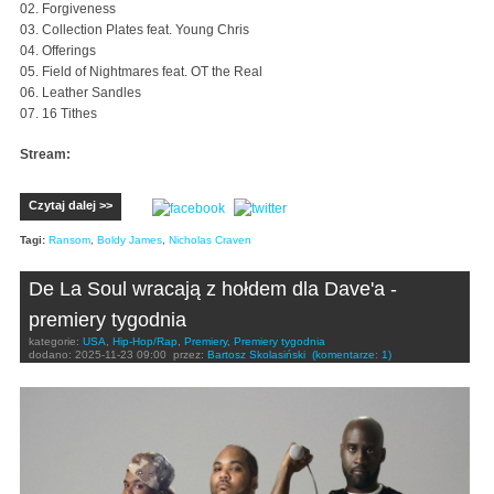
02. Forgiveness
03. Collection Plates feat. Young Chris
04. Offerings
05. Field of Nightmares feat. OT the Real
06. Leather Sandles
07. 16 Tithes
Stream:
Czytaj dalej >>
Tagi:
Ransom
,
Boldy James
,
Nicholas Craven
De La Soul wracają z hołdem dla Dave'a -
premiery tygodnia
kategorie:
USA
,
Hip-Hop/Rap
,
Premiery
,
Premiery tygodnia
dodano:
2025-11-23 09:00
przez:
Bartosz Skolasiński
(komentarze: 1)