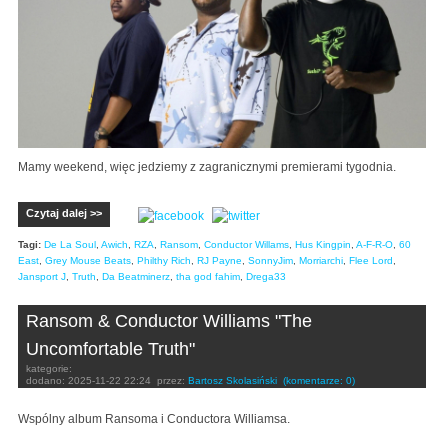
Mamy weekend, więc jedziemy z zagranicznymi premierami tygodnia.
Czytaj dalej >>
Tagi:
De La Soul
,
Awich
,
RZA
,
Ransom
,
Conductor Willams
,
Hus Kingpin
,
A-F-R-O
,
60
East
,
Grey Mouse Beats
,
Philthy Rich
,
RJ Payne
,
SonnyJim
,
Morriarchi
,
Flee Lord
,
Jansport J
,
Truth
,
Da Beatminerz
,
tha god fahim
,
Drega33
Ransom & Conductor Williams "The
Uncomfortable Truth"
kategorie:
dodano:
2025-11-22 22:24
przez:
Bartosz Skolasiński
(komentarze: 0)
Wspólny album Ransoma i Conductora Williamsa.