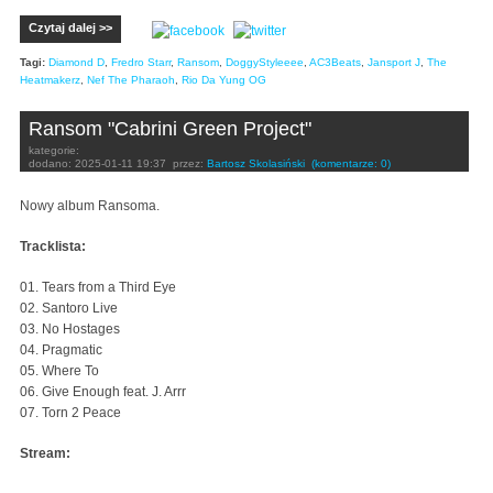
Czytaj dalej >>
Tagi:
Diamond D
,
Fredro Starr
,
Ransom
,
DoggyStyleeee
,
AC3Beats
,
Jansport J
,
The
Heatmakerz
,
Nef The Pharaoh
,
Rio Da Yung OG
Ransom "Cabrini Green Project"
kategorie:
dodano:
2025-01-11 19:37
przez:
Bartosz Skolasiński
(komentarze: 0)
Nowy album Ransoma.
Tracklista:
01. Tears from a Third Eye
02. Santoro Live
03. No Hostages
04. Pragmatic
05. Where To
06. Give Enough feat. J. Arrr
07. Torn 2 Peace
Stream: