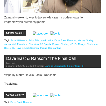
Za nami weekend, więc to jak zwykle czas na podsumowanie
zagranicznych premier tygodnia.
Czytaj dalej >>
Tagi:
Smif-N-Wessun
,
Saint JHN
,
Nardo Wick
,
Dave East
,
Ransom
,
Morray
,
Stalley
,
Jansport J
,
Paradime
,
Elcamino
,
38 Spesh
,
Pouya
,
Blocboy JB
,
DJ Muggs
,
Blockhead
,
Dee-1
,
RJ Payne
,
Erick Sermon
,
Milano Constantine
Dave East & Ransom "The Final Call"
kategorie:
dodano:
2025-02-21 22:09
przez:
Bartosz Skolasiński
(komentarze: 0)
Wspólny album Dave'a Easta i Ransoma.
Tracklista:
Czytaj dalej >>
Tagi:
Dave East
,
Ransom