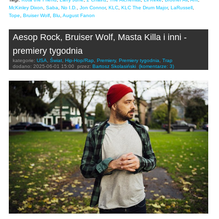
McKinley Dixon
,
Saba
,
No I.D.
,
Jon Connor
,
KLC
,
KLC The Drum Major
,
LaRussell
,
Tope
,
Bruiser Wolf
,
Blu
,
August Fanon
Aesop Rock, Bruiser Wolf, Masta Killa i inni -
premiery tygodnia
kategorie:
USA
,
Świat
,
Hip-Hop/Rap
,
Premiery
,
Premiery tygodnia
,
Trap
dodano:
2025-06-01 15:00
przez:
Bartosz Skolasiński
(komentarze: 3)