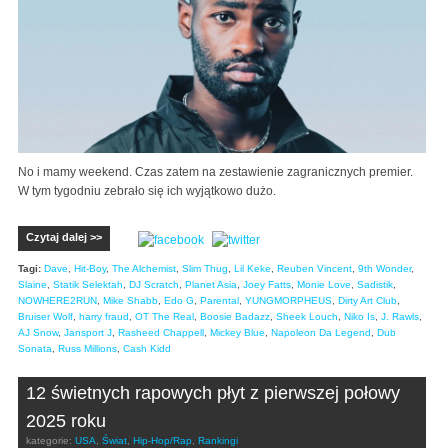
No i mamy weekend. Czas zatem na zestawienie zagranicznych premier.
W tym tygodniu zebrało się ich wyjątkowo dużo.
Czytaj dalej >>
Tagi:
Dave
,
Hit-Boy
,
The Alchemist
,
Slim Thug
,
Lil Keke
,
Reuben Vincent
,
9th Wonder
,
Slaine
,
Statik Selektah
,
DJ Scratch
,
Planet Asia
,
Joey Fatts
,
Monie Love
,
Sadistik
,
NOWHERE2RUN
,
Mike Shabb
,
Edo G
,
Parental
,
YUNGMORPHEUS
,
Dirty Art Club
,
Bruiser Wolf
,
harry fraud
,
OT The Real
,
Boosie Badazz
,
Sheek Louch
,
Niko Is
,
J. Rawls
,
AJ Snow
,
Jansport J
,
Rasheed Chappell
,
Mickey Blue
,
Napoleon Da Legend
,
Dub
Sonata
,
Russ Millions
,
Cash Kidd
12 świetnych rapowych płyt z pierwszej połowy
2025 roku
kategorie:
USA
,
Świat
,
Hip-Hop/Rap
,
Rankingi