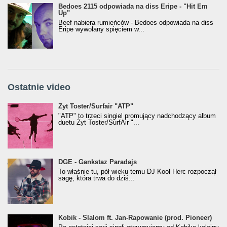
Bedoes 2115 odpowiada na diss Eripe - "Hit Em
Up"
Beef nabiera rumieńców - Bedoes odpowiada na diss
Eripe wywołany spięciem w...
Ostatnie video
Żyt Toster/SurfAir - ATP VIDEO
Żyt Toster/Surfair "ATP"
"ATP" to trzeci singiel promujący nadchodzący album
duetu Żyt Toster/SurfAir "...
donGURALesko z nagrodą za
DGE - Gankstaz Paradajs
Klasyczny/Trueschoolowy Album Roku
To właśnie tu, pół wieku temu DJ Kool Herc rozpoczął
(Popkillery 2023)
sagę, która trwa do dziś...
Kobik - Slalom ft. Jan-Rapowanie (prod. Pioneer)
Kobik - Slalom ft. Jan-Rapowanie (prod. Pioneer)
[Official Music Visualiser]