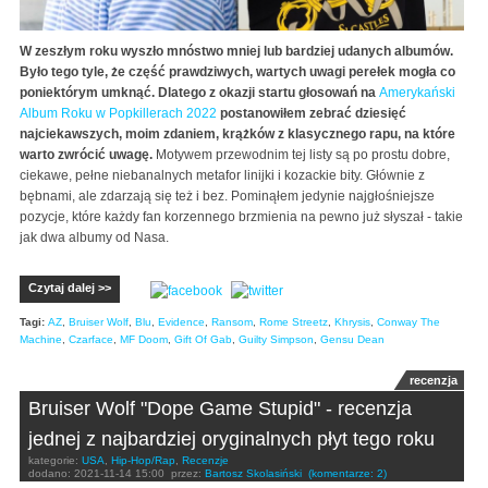
W zeszłym roku wyszło mnóstwo mniej lub bardziej udanych albumów.
Było tego tyle, że część prawdziwych, wartych uwagi perełek mogła co
poniektórym umknąć. Dlatego z okazji startu głosowań na
Amerykański
Album Roku w Popkillerach 2022
postanowiłem zebrać dziesięć
najciekawszych, moim zdaniem, krążków z klasycznego rapu, na które
warto zwrócić uwagę.
Motywem przewodnim tej listy są po prostu dobre,
ciekawe, pełne niebanalnych metafor linijki i kozackie bity. Głównie z
bębnami, ale zdarzają się też i bez. Pominąłem jedynie najgłośniejsze
pozycje, które każdy fan korzennego brzmienia na pewno już słyszał - takie
jak dwa albumy od Nasa.
Czytaj dalej >>
Tagi:
AZ
,
Bruiser Wolf
,
Blu
,
Evidence
,
Ransom
,
Rome Streetz
,
Khrysis
,
Conway The
Machine
,
Czarface
,
MF Doom
,
Gift Of Gab
,
Guilty Simpson
,
Gensu Dean
recenzja
Bruiser Wolf "Dope Game Stupid" - recenzja
jednej z najbardziej oryginalnych płyt tego roku
kategorie:
USA
,
Hip-Hop/Rap
,
Recenzje
dodano:
2021-11-14 15:00
przez:
Bartosz Skolasiński
(komentarze: 2)