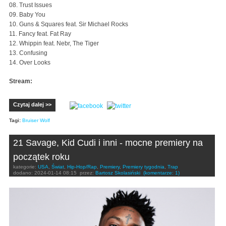
08. Trust Issues
09. Baby You
10. Guns & Squares feat. Sir Michael Rocks
11. Fancy feat. Fat Ray
12. Whippin feat. Nebr, The Tiger
13. Confusing
14. Over Looks
Stream:
Czytaj dalej >>
Tagi:
Bruiser Wolf
21 Savage, Kid Cudi i inni - mocne premiery na
początek roku
kategorie:
USA
,
Świat
,
Hip-Hop/Rap
,
Premiery
,
Premiery tygodnia
,
Trap
dodano:
2024-01-14 08:15
przez:
Bartosz Skolasiński
(komentarze: 1)