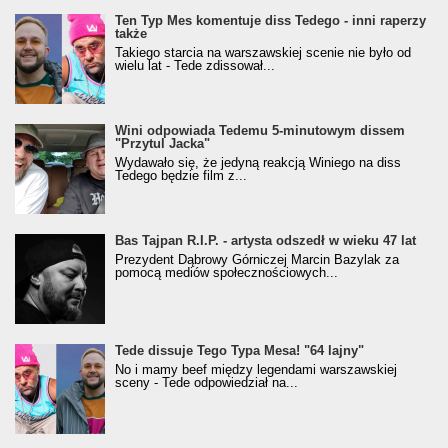
Ten Typ Mes komentuje diss Tedego - inni raperzy
także
Takiego starcia na warszawskiej scenie nie było od
wielu lat - Tede zdissował...
Wini odpowiada Tedemu 5-minutowym dissem
"Przytul Jacka"
Wydawało się, że jedyną reakcją Winiego na diss
Tedego będzie film z...
Bas Tajpan R.I.P. - artysta odszedł w wieku 47 lat
Prezydent Dąbrowy Górniczej Marcin Bazylak za
pomocą mediów społecznościowych...
Tede dissuje Tego Typa Mesa! "64 lajny"
No i mamy beef między legendami warszawskiej
sceny - Tede odpowiedział na...