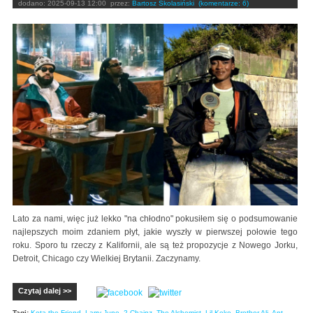
dodano:
2025-09-13 12:00
przez:
Bartosz Skolasiński
(komentarze: 6)
Lato za nami, więc już lekko "na chłodno" pokusiłem się o podsumowanie
najlepszych moim zdaniem płyt, jakie wyszły w pierwszej połowie tego
roku. Sporo tu rzeczy z Kalifornii, ale są też propozycje z Nowego Jorku,
Detroit, Chicago czy Wielkiej Brytanii. Zaczynamy.
Czytaj dalej >>
Tagi:
Kota the Friend
,
Larry June
,
2 Chainz
,
The Alchemist
,
Lil Keke
,
Brother Ali
,
Ant
,