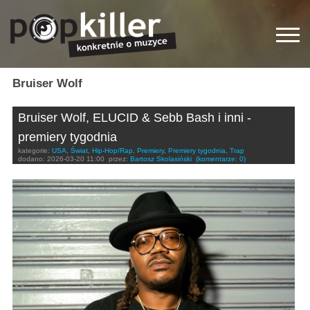
Bruiser Wolf
Bruiser Wolf, ELUCID & Sebb Bash i inni -
premiery tygodnia
kategorie:
USA
,
Świat
,
Hip-Hop/Rap
,
Premiery
,
Premiery tygodnia
,
Trap
dodano:
2026-03-20 11:00
przez:
Bartosz Skolasiński
(komentarze: 0)