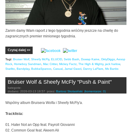
Zanim damy Wam raport z tego tygodnia wróćmy jeszcze na chwilę do
zagranicznych premier minionego tygodnia.
Czytaj dalej >>
Tagi:
Bruiser Wolf
,
Sheefy McFly
,
ELUCID
,
Sebb Bash
,
Duwap Kaine
,
DirtyDiggs
,
Aesop
Rock
,
Homeboy Sandman
,
Mac Critter
,
Mickey Factz
,
The High & Mighty
,
jack harlow
,
Starlito
,
Bandplay
,
BubbaSparxxx
,
Casual
,
Jamal Gasol
,
Danny LaFlare
,
Ms Banks
Bruiser Wolf & Sheefy McFly "Push & Paint"
kategorie:
dodano:
2026-03-13 18:57
przez:
Bartosz Skolasiński
(komentarze: 0)
Wspólny album Bruisera Wolfa i Sheefy McFly'a.
Tracklista:
01. Hater Not an Opp feat. Payroll Giovanni
02. Common Goal feat. Akeem Ali