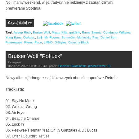
No i mamy weekend, więc tradycyjnie jedziemy z zagranicznymi
premierami tygodnia.
Czytaj dalej >>
Tagi:
Aesop Rock
,
Bruiser Wolf
,
Masta Killa
,
goldlink
,
Rome Streetz
,
Conductor Williams
,
Yung Bans
,
Ovrkast.
,
Le$
,
Mr. Rogers
,
SonnyJim
,
Morlockko Plus
,
Daniel Son
,
Futurewave
,
Premo Race
,
LMNO
,
D-Styles
,
Crunchy Black
Bruiser Wolf "Potluck"
kategorie:
dodano:
2025-06-01 12:43
przez:
Bartosz Skolasiński
(komentarze: 0)
Nowy album jednego z najciekawszych obecnie raperów z Detroit.
Tracklista:
01. Say No More
02. Write or Wrong
03. Air Fryer
04. Beat the Charge
05. Lock In
06. Pee-wee Herman feat. Chilly Gonzales & DJ Lucas
07. Offer I Couldn't Refuse