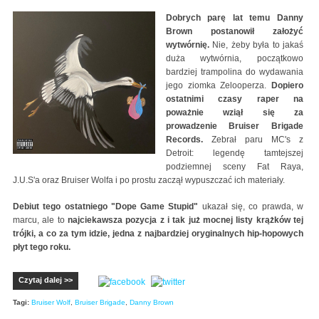
Dobrych parę lat temu Danny
Brown postanowił założyć
wytwórnię.
Nie, żeby była to jakaś
duża wytwórnia, początkowo
bardziej trampolina do wydawania
jego ziomka Zelooperza.
Dopiero
ostatnimi czasy raper na
poważnie wziął się za
prowadzenie Bruiser Brigade
Records.
Zebrał paru MC's z
Detroit: legendę tamtejszej
podziemnej sceny Fat Raya,
J.U.S'a oraz Bruiser Wolfa i po prostu zaczął wypuszczać ich materiały.
Debiut tego ostatniego "Dope Game Stupid"
ukazał się, co prawda, w
marcu, ale to
najciekawsza pozycja z i tak już mocnej listy krążków tej
trójki, a co za tym idzie, jedna z najbardziej oryginalnych hip-hopowych
płyt tego roku.
Czytaj dalej >>
Tagi:
Bruiser Wolf
,
Bruiser Brigade
,
Danny Brown