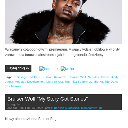
Wracamy z cotygodniowymi premierami. Mijający tydzień obfitował w płyty
zarówno dla fanów mainstreamu, jak i undergroundu. Jedziemy!
Czytaj dalej >>
Tagi:
21 Savage
,
Kid Cudi
,
K Camp
,
Unknown T
,
Bruiser Wolf
,
Nicholas Craven
,
Boldy
James
,
Arrested Development
,
Mista Sinista
,
Truth
,
Da Beatminerz
,
Big Hit
,
The Game
,
The Muisalini
Bruiser Wolf "My Story Got Stories"
kategorie:
dodano:
2024-01-14 05:35
przez:
Bartosz Skolasiński
(komentarze: 0)
Nowy album członka Bruiser Brigade.