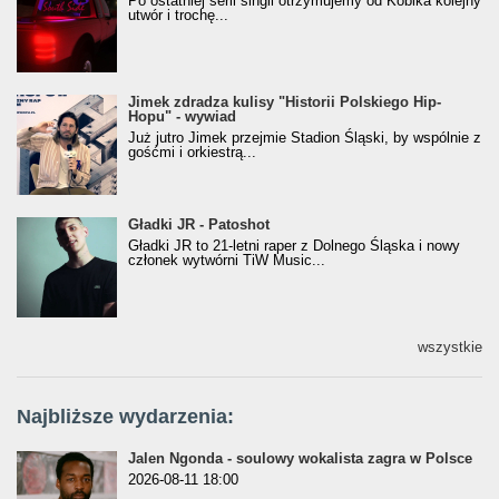
Po ostatniej serii singli otrzymujemy od Kobika kolejny
utwór i trochę...
Jimek zdradza kulisy "Historii Polskiego Hip-
Jimek zdradza kulisy "Historii Polskiego Hip-
Hopu" - wywiad
Hopu" - wywiad
Już jutro Jimek przejmie Stadion Śląski, by wspólnie z
gośćmi i orkiestrą...
Gładki JR - Patoshot
Gładki JR - Patoshot
Gładki JR to 21-letni raper z Dolnego Śląska i nowy
członek wytwórni TiW Music...
wszystkie
Najbliższe wydarzenia:
Jalen Ngonda - soulowy wokalista zagra w Polsce
2026-08-11 18:00