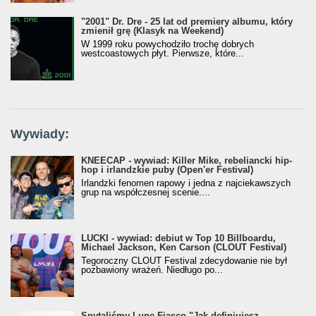
"2001" Dr. Dre - 25 lat od premiery albumu, który
zmienił grę (Klasyk na Weekend)
W 1999 roku powychodziło trochę dobrych
westcoastowych płyt. Pierwsze, które...
Wywiady:
KNEECAP - wywiad: Killer Mike, rebeliancki hip-
hop i irlandzkie puby (Open'er Festival)
Irlandzki fenomen rapowy i jedna z najciekawszych
grup na współczesnej scenie....
LUCKI - wywiad: debiut w Top 10 Billboardu,
Michael Jackson, Ken Carson (CLOUT Festival)
Tegoroczny CLOUT Festival zdecydowanie nie był
pozbawiony wrażeń. Niedługo po...
Spytaliśmy Lupe Fiasco "Jak definiujesz