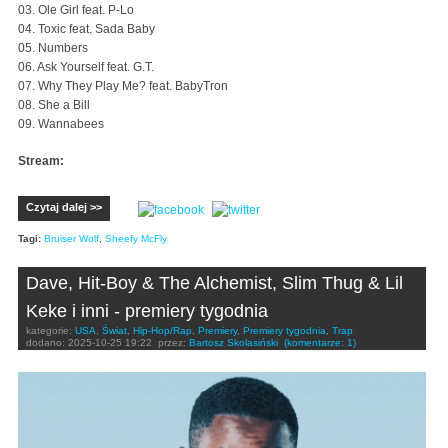
03. Ole Girl feat. P-Lo
04. Toxic feat. Sada Baby
05. Numbers
06. Ask Yourself feat. G.T.
07. Why They Play Me? feat. BabyTron
08. She a Bill
09. Wannabees
Stream:
Czytaj dalej >>
Tagi:
Bruiser Wolf
,
Sheefy McFly
Dave, Hit-Boy & The Alchemist, Slim Thug & Lil
Keke i inni - premiery tygodnia
kategorie:
USA
,
Świat
,
Hip-Hop/Rap
,
Premiery
,
Premiery tygodnia
,
Trap
dodano:
2025-10-25 19:22
przez:
Bartosz Skolasiński
(komentarze: 1)