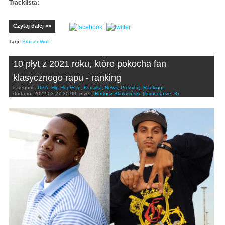
Tracklista:
Czytaj dalej >>
Tagi:
Bruiser Wolf
10 płyt z 2021 roku, które pokocha fan
klasycznego rapu - ranking
kategorie:
USA
,
Hip-Hop/Rap
,
Klasyka
,
News
,
Premiery
,
Rankingi
dodano:
2022-03-27 20:00
przez:
Bartosz Skolasiński
(komentarze: 3)