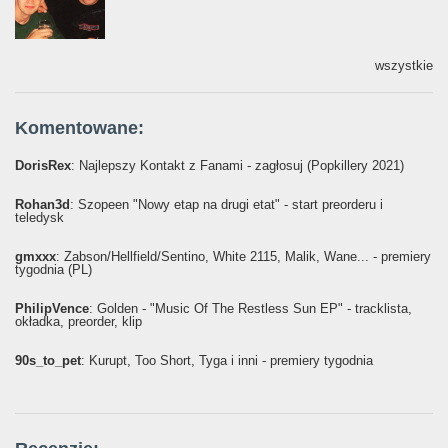
wszystkie
Komentowane:
DorisRex
: Najlepszy Kontakt z Fanami - zagłosuj (Popkillery 2021)
Rohan3d
: Szopeen "Nowy etap na drugi etat" - start preorderu i
teledysk
gmxxx
: Żabson/Hellfield/Sentino, White 2115, Malik, Wane... - premiery
tygodnia (PL)
PhilipVence
: Golden - "Music Of The Restless Sun EP" - tracklista,
okładka, preorder, klip
90s_to_pet
: Kurupt, Too Short, Tyga i inni - premiery tygodnia