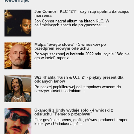
Recenzje:
Jon Connor i KLC "24" - czyli rap spełnia dziecięce
marzenia
Jon Connor nagrał album na bitach KLC. W
najśmielszych snach nie przypuszczał,...
Małpa "Święte słowa" - 5 wniosków po
przedpremierowym odsłuchu
Po wypuszczonej w kwietniu 2022 roku płycie "Bóg nie
gra w kości" raper z...
Wiz Khalifa "Kush & O.J. 2" - piękny prezent dla
oddanych fanów
Po naszej popkillerowej gali stopniowo wracam do
rzeczywistości i nadrabiam...
Gkamolli z Undy wydaje solo - 4 wnioski z
odsłuchu "Pełnego przepływu"
Filar gdyńskiej sceny, grafik, główny producent i raper
kolektywu Undadasea już...