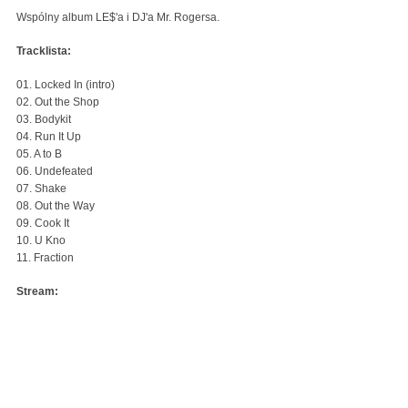
Wspólny album LE$'a i DJ'a Mr. Rogersa.
Tracklista:
01. Locked In (intro)
02. Out the Shop
03. Bodykit
04. Run It Up
05. A to B
06. Undefeated
07. Shake
08. Out the Way
09. Cook It
10. U Kno
11. Fraction
Stream: