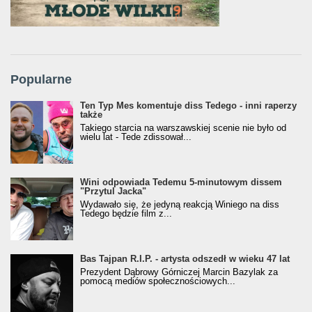
Popularne
Ten Typ Mes komentuje diss Tedego - inni raperzy
także
Takiego starcia na warszawskiej scenie nie było od
wielu lat - Tede zdissował...
Wini odpowiada Tedemu 5-minutowym dissem
"Przytul Jacka"
Wydawało się, że jedyną reakcją Winiego na diss
Tedego będzie film z...
Bas Tajpan R.I.P. - artysta odszedł w wieku 47 lat
Prezydent Dąbrowy Górniczej Marcin Bazylak za
pomocą mediów społecznościowych...