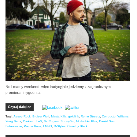
No i mamy weekend, więc tradycyjnie jedziemy z zagranicznymi
premierami tygodnia.
Czytaj dalej >>
Tagi:
Aesop Rock
,
Bruiser Wolf
,
Masta Killa
,
goldlink
,
Rome Streetz
,
Conductor Williams
,
Yung Bans
,
Ovrkast.
,
Le$
,
Mr. Rogers
,
SonnyJim
,
Morlockko Plus
,
Daniel Son
,
Futurewave
,
Premo Race
,
LMNO
,
D-Styles
,
Crunchy Black