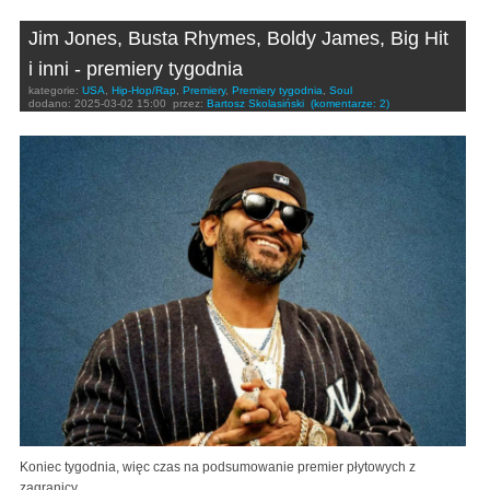
Jim Jones, Busta Rhymes, Boldy James, Big Hit
i inni - premiery tygodnia
kategorie:
USA
,
Hip-Hop/Rap
,
Premiery
,
Premiery tygodnia
,
Soul
dodano:
2025-03-02 15:00
przez:
Bartosz Skolasiński
(komentarze: 2)
Koniec tygodnia, więc czas na podsumowanie premier płytowych z
zagranicy.