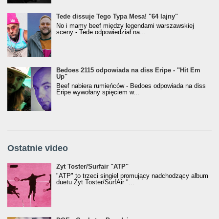
Tede dissuje Tego Typa Mesa! "64 lajny"
No i mamy beef między legendami warszawskiej
sceny - Tede odpowiedział na...
Bedoes 2115 odpowiada na diss Eripe - "Hit Em
Up"
Beef nabiera rumieńców - Bedoes odpowiada na diss
Eripe wywołany spięciem w...
Ostatnie video
Żyt Toster/SurfAir - ATP VIDEO
Żyt Toster/Surfair "ATP"
"ATP" to trzeci singiel promujący nadchodzący album
duetu Żyt Toster/SurfAir "...