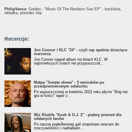
PhilipVence
: Golden - "Music Of The Restless Sun EP" - tracklista,
okładka, preorder, klip
Recenzje:
Jon Connor i KLC "24" - czyli rap spełnia dziecięce
marzenia
Jon Connor nagrał album na bitach KLC. W
najśmielszych snach nie przypuszczał,...
Małpa "Święte słowa" - 5 wniosków po
przedpremierowym odsłuchu
Po wypuszczonej w kwietniu 2022 roku płycie "Bóg nie
gra w kości" raper z...
Wiz Khalifa "Kush & O.J. 2" - piękny prezent dla
oddanych fanów
Po naszej popkillerowej gali stopniowo wracam do
rzeczywistości i nadrabiam...