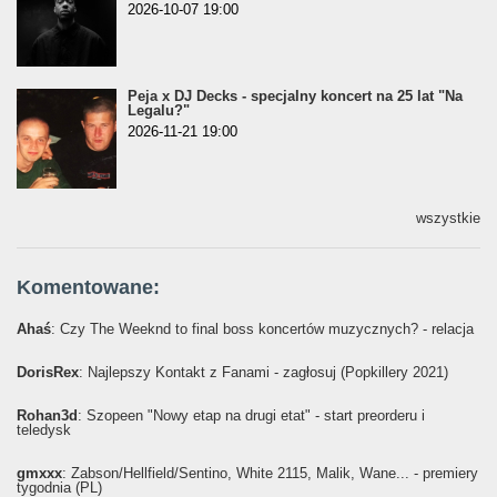
2026-10-07 19:00
Peja x DJ Decks - specjalny koncert na 25 lat "Na
Legalu?"
2026-11-21 19:00
wszystkie
Komentowane:
Ahaś
: Czy The Weeknd to final boss koncertów muzycznych? - relacja
DorisRex
: Najlepszy Kontakt z Fanami - zagłosuj (Popkillery 2021)
Rohan3d
: Szopeen "Nowy etap na drugi etat" - start preorderu i
teledysk
gmxxx
: Żabson/Hellfield/Sentino, White 2115, Malik, Wane... - premiery
tygodnia (PL)