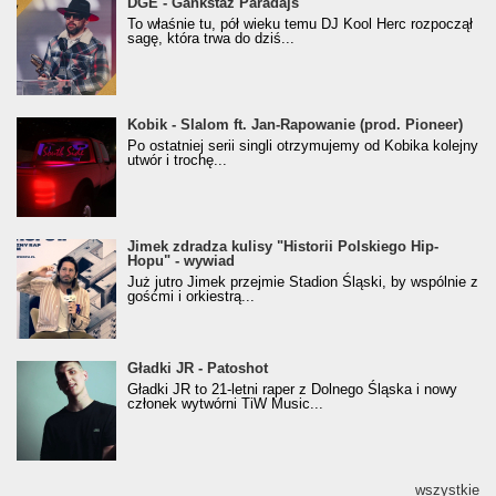
donGURALesko z nagrodą za
DGE - Gankstaz Paradajs
Klasyczny/Trueschoolowy Album Roku
To właśnie tu, pół wieku temu DJ Kool Herc rozpoczął
(Popkillery 2023)
sagę, która trwa do dziś...
Kobik - Slalom ft. Jan-Rapowanie (prod. Pioneer)
Kobik - Slalom ft. Jan-Rapowanie (prod. Pioneer)
[Official Music Visualiser]
Po ostatniej serii singli otrzymujemy od Kobika kolejny
utwór i trochę...
Jimek zdradza kulisy "Historii Polskiego Hip-
Jimek zdradza kulisy "Historii Polskiego Hip-
Hopu" - wywiad
Hopu" - wywiad
Już jutro Jimek przejmie Stadion Śląski, by wspólnie z
gośćmi i orkiestrą...
Gładki JR - Patoshot
Gładki JR - Patoshot
Gładki JR to 21-letni raper z Dolnego Śląska i nowy
członek wytwórni TiW Music...
wszystkie