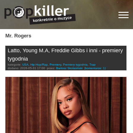
Mr. Rogers
Latto, Young M.A, Freddie Gibbs i inni - premiery
tygodnia
kategorie:
USA
,
Hip-Hop/Rap
,
Premiery
,
Premiery tygodnia
,
Trap
dodano:
2026-05-31 17:00
przez:
Bartosz Skolasiński
(komentarze: 1)