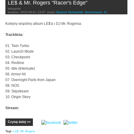
LE$ & Mr. Rogers "Racer's Edge"
kategorie:
dodano:
2025-06-01 13:07
przez:
Bartosz Skolasiński
(komentarze: 0)
Kolejny wspólny album LE$'a i DJ Mr. Rogersa.
Tracklista:
01. Twin Turbo
02. Launch Mode
03. Checkpoint
04. Redline
05. Idle (Interlude)
06. Armor All
07. Overnight Parts from Japan
08. NOS
09. Slipstream
10. Origin Story
Stream:
Czytaj dalej >>
Tagi:
Le$
,
Mr. Rogers