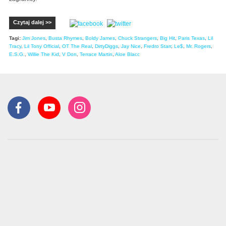
Czytaj dalej >>
Tagi:
Jim Jones
,
Busta Rhymes
,
Boldy James
,
Chuck Strangers
,
Big Hit
,
Paris Texas
,
Lil
Tracy
,
Lil Tony Official
,
OT The Real
,
DirtyDiggs
,
Jay Nice
,
Fredro Starr
,
Le$
,
Mr. Rogers
,
E.S.G.
,
Willie The Kid
,
V Don
,
Terrace Martin
,
Aloe Blacc