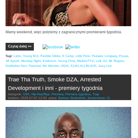
Mamy weekend, więc jedziemy z zagranicznymi premierami tygodnia.
Czytaj dalej >>
Tagi:
Latto
,
Young M.A
,
Freddie Gibbs
,
K Camp
,
Little Pete
,
Peewee Longway
,
Pouya
,
38 Spesh
,
Monday Night
,
Evidence
,
Young Chris
,
MadeinTYO
,
Le$
,
DJ
,
Mr. Rogers
,
Godfather Don
,
Parental
,
9th Wonder
,
JADA
,
S14H
,
ALLBLACK
,
Juicy Lee
Trae Tha Truth, Smoke DZA, Arrested
Development i inni - premiery tygodnia
kategorie:
USA
,
Hip-Hop/Rap
,
Premiery
,
Premiery tygodnia
,
Trap
dodano:
2025-07-07 12:00
przez:
Bartosz Skolasiński
(komentarze: 0)