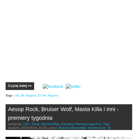
Czytaj dalej >>
Tagi:
Le$
,
Mr. Rogers
,
DJ Mr. Rogers
Aesop Rock, Bruiser Wolf, Masta Killa i inni -
premiery tygodnia
kategorie:
USA
,
Świat
,
Hip-Hop/Rap
,
Premiery
,
Premiery tygodnia
,
Trap
dodano:
2025-06-01 15:00
przez:
Bartosz Skolasiński
(komentarze: 3)