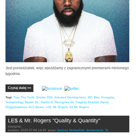
Jest poniedziałek, więc wjeżdżamy z zagranicznymi premierami minionego
tygodnia.
Czytaj dalej >>
Tagi:
Trae Tha Truth
,
Smoke DZA
,
Arrested Development
,
JID
,
Blac Youngsta
,
Termanology
,
Myster DL
,
Daddy-D
,
Recognize Ali
,
Tragedy Khadafi
,
Fiend
,
DoggyStyleeee
,
AC3 Beats
,
Le$
,
Mr. Rogers
,
DJ Mr. Rogers
LE$ & Mr. Rogers "Quality & Quantity"
kategorie:
dodano:
2025-07-06 14:45
przez:
Bartosz Skolasiński
(komentarze: 0)