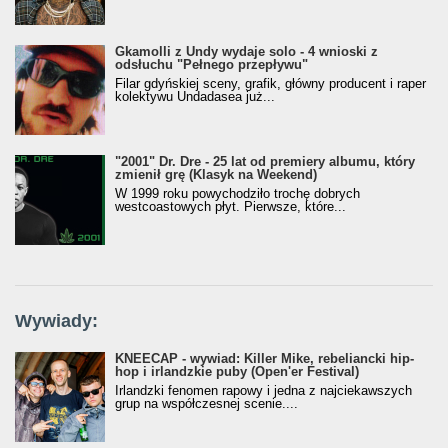
Gkamolli z Undy wydaje solo - 4 wnioski z
odsłuchu "Pełnego przepływu"
Filar gdyńskiej sceny, grafik, główny producent i raper
kolektywu Undadasea już...
"2001" Dr. Dre - 25 lat od premiery albumu, który
zmienił grę (Klasyk na Weekend)
W 1999 roku powychodziło trochę dobrych
westcoastowych płyt. Pierwsze, które...
Wywiady:
KNEECAP - wywiad: Killer Mike, rebeliancki hip-
hop i irlandzkie puby (Open'er Festival)
Irlandzki fenomen rapowy i jedna z najciekawszych
grup na współczesnej scenie....