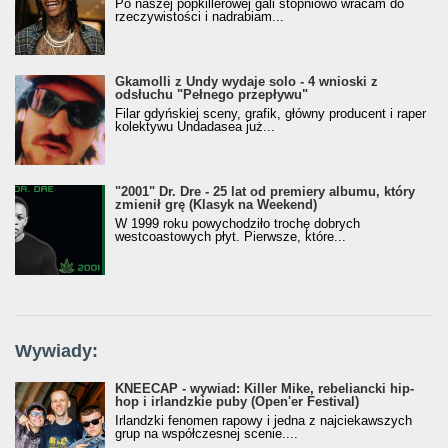
Po naszej popkillerowej gali stopniowo wracam do
rzeczywistości i nadrabiam...
Gkamolli z Undy wydaje solo - 4 wnioski z
odsłuchu "Pełnego przepływu"
Filar gdyńskiej sceny, grafik, główny producent i raper
kolektywu Undadasea już...
"2001" Dr. Dre - 25 lat od premiery albumu, który
zmienił grę (Klasyk na Weekend)
W 1999 roku powychodziło trochę dobrych
westcoastowych płyt. Pierwsze, które...
Wywiady:
KNEECAP - wywiad: Killer Mike, rebeliancki hip-
hop i irlandzkie puby (Open'er Festival)
Irlandzki fenomen rapowy i jedna z najciekawszych
grup na współczesnej scenie....