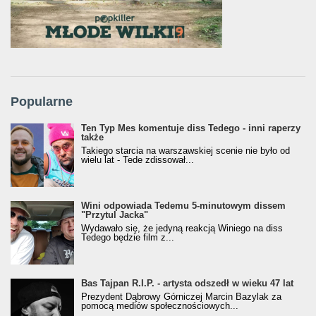
Popularne
Ten Typ Mes komentuje diss Tedego - inni raperzy
także
Takiego starcia na warszawskiej scenie nie było od
wielu lat - Tede zdissował...
Wini odpowiada Tedemu 5-minutowym dissem
"Przytul Jacka"
Wydawało się, że jedyną reakcją Winiego na diss
Tedego będzie film z...
Bas Tajpan R.I.P. - artysta odszedł w wieku 47 lat
Prezydent Dąbrowy Górniczej Marcin Bazylak za
pomocą mediów społecznościowych...