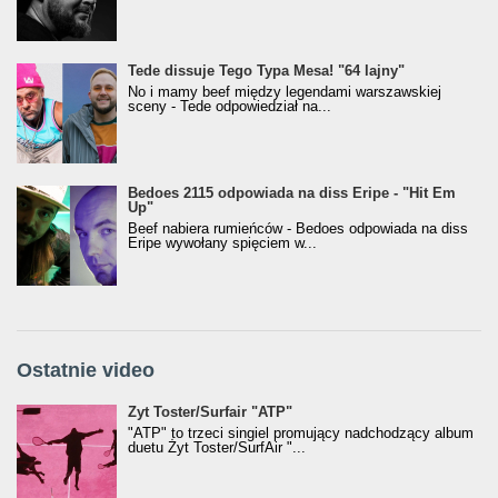
Tede dissuje Tego Typa Mesa! "64 lajny"
No i mamy beef między legendami warszawskiej
sceny - Tede odpowiedział na...
Bedoes 2115 odpowiada na diss Eripe - "Hit Em
Up"
Beef nabiera rumieńców - Bedoes odpowiada na diss
Eripe wywołany spięciem w...
Ostatnie video
Żyt Toster/SurfAir - ATP VIDEO
Żyt Toster/Surfair "ATP"
"ATP" to trzeci singiel promujący nadchodzący album
duetu Żyt Toster/SurfAir "...