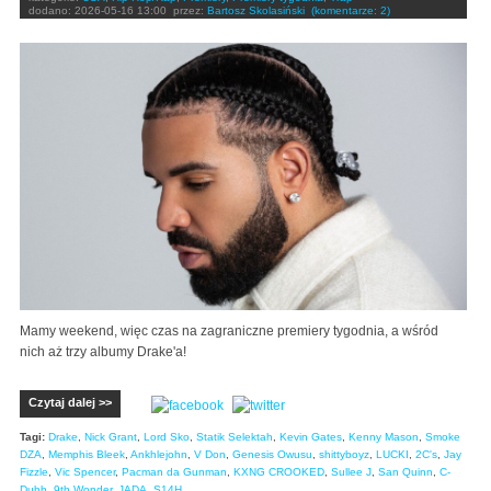
dodano:
2026-05-16 13:00
przez:
Bartosz Skolasiński
(komentarze: 2)
Mamy weekend, więc czas na zagraniczne premiery tygodnia, a wśród
nich aż trzy albumy Drake'a!
Czytaj dalej >>
Tagi:
Drake
,
Nick Grant
,
Lord Sko
,
Statik Selektah
,
Kevin Gates
,
Kenny Mason
,
Smoke
DZA
,
Memphis Bleek
,
Ankhlejohn
,
V Don
,
Genesis Owusu
,
shittyboyz
,
LUCKI
,
2C's
,
Jay
Fizzle
,
Vic Spencer
,
Pacman da Gunman
,
KXNG CROOKED
,
Sullee J
,
San Quinn
,
C-
Dubb
,
9th Wonder
,
JADA
,
S14H.