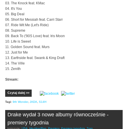
03. The Knock feat. KMac
04. It's You
05. Big Deal
06. Short for Messiah feat. Carri Starr
07. Ride Wit Me (Let's Ride)
08. Supreme
09. Back To ('90S Love) feat. Iris Moon
10. Life is Sweet
11. Golden Sound feat. Murs
12. Just for Me
13. Earthside feat. Swank & King Draft
14. The Ville
15. Zenith
Stream:
Czytaj dalej >>
Tagi:
9th Wonder
,
JADA
,
S14H
Drake wydał 3 nowe albumy równocześnie -
premiery tygodnia
kategorie:
USA
,
Hip-Hop/Rap
,
Premiery
,
Premiery tygodnia
,
Trap