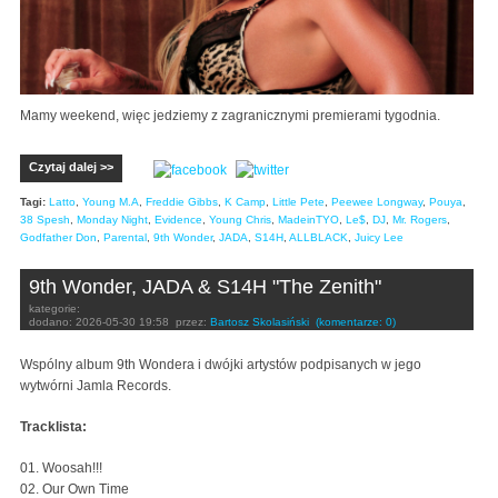
Mamy weekend, więc jedziemy z zagranicznymi premierami tygodnia.
Czytaj dalej >>
Tagi:
Latto
,
Young M.A
,
Freddie Gibbs
,
K Camp
,
Little Pete
,
Peewee Longway
,
Pouya
,
38 Spesh
,
Monday Night
,
Evidence
,
Young Chris
,
MadeinTYO
,
Le$
,
DJ
,
Mr. Rogers
,
Godfather Don
,
Parental
,
9th Wonder
,
JADA
,
S14H
,
ALLBLACK
,
Juicy Lee
9th Wonder, JADA & S14H "The Zenith"
kategorie:
dodano:
2026-05-30 19:58
przez:
Bartosz Skolasiński
(komentarze: 0)
Wspólny album 9th Wondera i dwójki artystów podpisanych w jego
wytwórni Jamla Records.
Tracklista:
01. Woosah!!!
02. Our Own Time