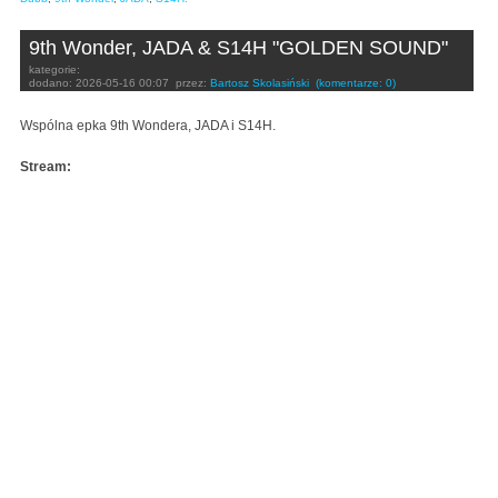
9th Wonder, JADA & S14H "GOLDEN SOUND"
kategorie:
dodano:
2026-05-16 00:07
przez:
Bartosz Skolasiński
(komentarze: 0)
Wspólna epka 9th Wondera, JADA i S14H.
Stream: