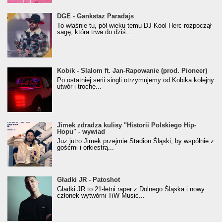
donGURALesko z nagrodą za
DGE - Gankstaz Paradajs
Klasyczny/Trueschoolowy Album Roku
To właśnie tu, pół wieku temu DJ Kool Herc rozpoczął
(Popkillery 2023)
sagę, która trwa do dziś...
Kobik - Slalom ft. Jan-Rapowanie (prod. Pioneer)
Kobik - Slalom ft. Jan-Rapowanie (prod. Pioneer)
[Official Music Visualiser]
Po ostatniej serii singli otrzymujemy od Kobika kolejny
utwór i trochę...
Jimek zdradza kulisy "Historii Polskiego Hip-
Jimek zdradza kulisy "Historii Polskiego Hip-
Hopu" - wywiad
Hopu" - wywiad
Już jutro Jimek przejmie Stadion Śląski, by wspólnie z
gośćmi i orkiestrą...
Gładki JR - Patoshot
Gładki JR - Patoshot
Gładki JR to 21-letni raper z Dolnego Śląska i nowy
członek wytwórni TiW Music...