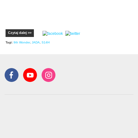
Czytaj dalej >>
Tagi:
9th Wonder
,
JADA
,
S14H