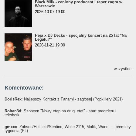
Black Milk - ceniony producent i raper zagra w
Warszawie
2026-10-07 19:00
Peja x DJ Decks - specjalny koncert na 25 lat "Na
Legalu?"
2026-11-21 19:00
wszystkie
Komentowane:
DorisRex
: Najlepszy Kontakt z Fanami - zagłosuj (Popkillery 2021)
Rohan3d
: Szopeen "Nowy etap na drugi etat" - start preorderu i
teledysk
gmxxx
: Żabson/Hellfield/Sentino, White 2115, Malik, Wane... - premiery
tygodnia (PL)