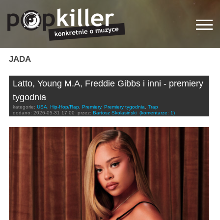
JADA
Latto, Young M.A, Freddie Gibbs i inni - premiery
tygodnia
kategorie:
USA
,
Hip-Hop/Rap
,
Premiery
,
Premiery tygodnia
,
Trap
dodano:
2026-05-31 17:00
przez:
Bartosz Skolasiński
(komentarze: 1)