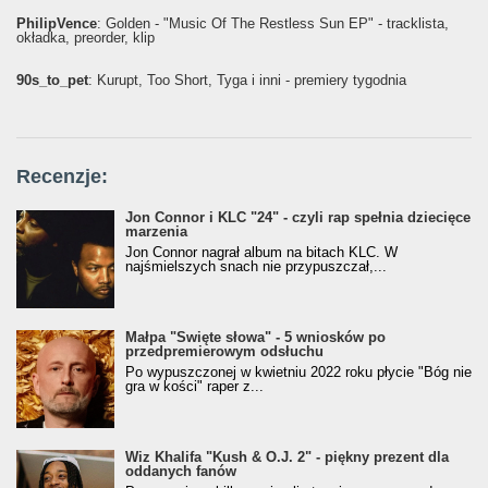
PhilipVence
: Golden - "Music Of The Restless Sun EP" - tracklista,
okładka, preorder, klip
90s_to_pet
: Kurupt, Too Short, Tyga i inni - premiery tygodnia
Recenzje:
Jon Connor i KLC "24" - czyli rap spełnia dziecięce
marzenia
Jon Connor nagrał album na bitach KLC. W
najśmielszych snach nie przypuszczał,...
Małpa "Święte słowa" - 5 wniosków po
przedpremierowym odsłuchu
Po wypuszczonej w kwietniu 2022 roku płycie "Bóg nie
gra w kości" raper z...
Wiz Khalifa "Kush & O.J. 2" - piękny prezent dla
oddanych fanów