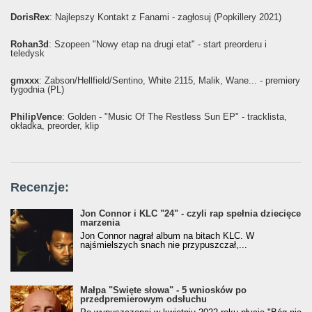
DorisRex
: Najlepszy Kontakt z Fanami - zagłosuj (Popkillery 2021)
Rohan3d
: Szopeen "Nowy etap na drugi etat" - start preorderu i
teledysk
gmxxx
: Żabson/Hellfield/Sentino, White 2115, Malik, Wane... - premiery
tygodnia (PL)
PhilipVence
: Golden - "Music Of The Restless Sun EP" - tracklista,
okładka, preorder, klip
Recenzje:
Jon Connor i KLC "24" - czyli rap spełnia dziecięce
marzenia
Jon Connor nagrał album na bitach KLC. W
najśmielszych snach nie przypuszczał,...
Małpa "Święte słowa" - 5 wniosków po
przedpremierowym odsłuchu