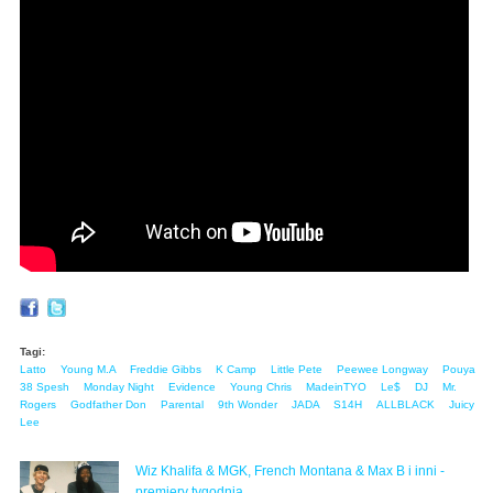
Tagi:
Latto
Young M.A
Freddie Gibbs
K Camp
Little Pete
Peewee Longway
Pouya
38 Spesh
Monday Night
Evidence
Young Chris
MadeinTYO
Le$
DJ
Mr.
Rogers
Godfather Don
Parental
9th Wonder
JADA
S14H
ALLBLACK
Juicy
Lee
Wiz Khalifa & MGK, French Montana & Max B i inni -
premiery tygodnia