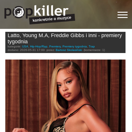
Latto, Young M.A, Freddie Gibbs i inni - premiery
tygodnia
kategorie:
USA
,
Hip-Hop/Rap
,
Premiery
,
Premiery tygodnia
,
Trap
dodano:
2026-05-31 17:00
przez:
Bartosz Skolasiński
(komentarze: 1)