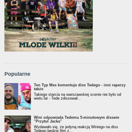
Popularne
Ten Typ Mes komentuje diss Tedego - inni raperzy
także
Takiego starcia na warszawskiej scenie nie było od
wielu lat - Tede zdissował...
Wini odpowiada Tedemu 5-minutowym dissem
"Przytul Jacka"
Wydawało się, że jedyną reakcją Winiego na diss
Tedego będzie film z...