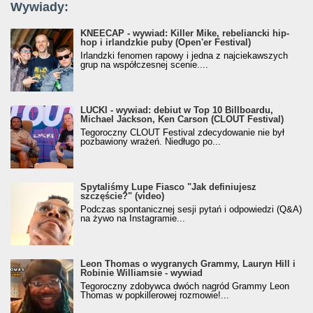
Wywiady:
KNEECAP - wywiad: Killer Mike, rebeliancki hip-
hop i irlandzkie puby (Open'er Festival)
Irlandzki fenomen rapowy i jedna z najciekawszych
grup na współczesnej scenie....
LUCKI - wywiad: debiut w Top 10 Billboardu,
Michael Jackson, Ken Carson (CLOUT Festival)
Tegoroczny CLOUT Festival zdecydowanie nie był
pozbawiony wrażeń. Niedługo po...
Spytaliśmy Lupe Fiasco "Jak definiujesz
szczęście?" (video)
Podczas spontanicznej sesji pytań i odpowiedzi (Q&A)
na żywo na Instagramie...
Leon Thomas o wygranych Grammy, Lauryn Hill i
Robinie Williamsie - wywiad
Tegoroczny zdobywca dwóch nagród Grammy Leon
Thomas w popkillerowej rozmowie!...