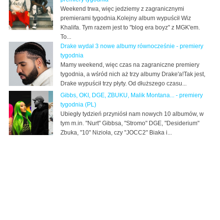
Weekend trwa, więc jedziemy z zagranicznymi
premierami tygodnia.Kolejny album wypuścił Wiz
Khalifa. Tym razem jest to "blog era boyz" z MGK'em.
To...
Drake wydał 3 nowe albumy równocześnie - premiery
tygodnia
Mamy weekend, więc czas na zagraniczne premiery
tygodnia, a wśród nich aż trzy albumy Drake'a!Tak jest,
Drake wypuścił trzy płyty. Od dłuższego czasu...
Gibbs, OKI, DGE, ZBUKU, Malik Montana... - premiery
tygodnia (PL)
Ubiegły tydzień przyniósł nam nowych 10 albumów, w
tym m.in. "Nurt" Gibbsa, "Stromo" DGE, "Desiderium"
Zbuka, "10" Nizioła, czy "JOCC2" Biaka i...