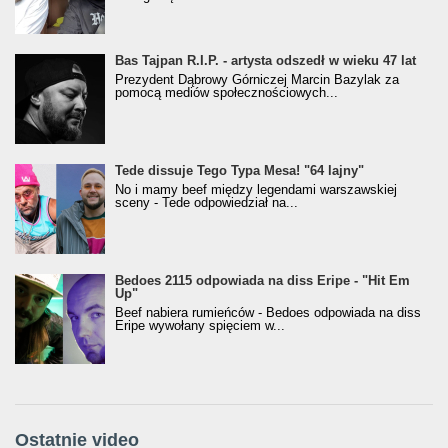
Bas Tajpan R.I.P. - artysta odszedł w wieku 47 lat
Prezydent Dąbrowy Górniczej Marcin Bazylak za
pomocą mediów społecznościowych...
Tede dissuje Tego Typa Mesa! "64 lajny"
No i mamy beef między legendami warszawskiej
sceny - Tede odpowiedział na...
Bedoes 2115 odpowiada na diss Eripe - "Hit Em
Up"
Beef nabiera rumieńców - Bedoes odpowiada na diss
Eripe wywołany spięciem w...
Ostatnie video