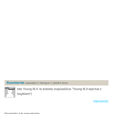
Bazantarnia
napisal(a) 2 miesiące 1 tydzień temu:
btw Young M.A. to kobieta (napisaliście "Young M.A wjechał z
krążkiem")
odpowiedz
Nazwisko lub pseudonim