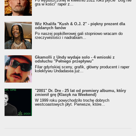
Po wypuszczonej w kwietniu 2022 roku płycie "Bóg nie
gra w kości" raper z...
Wiz Khalifa "Kush & O.J. 2" - piękny prezent dla
oddanych fanów
Po naszej popkillerowej gali stopniowo wracam do
rzeczywistości i nadrabiam...
Gkamolli z Undy wydaje solo - 4 wnioski z
odsłuchu "Pełnego przepływu"
Filar gdyńskiej sceny, grafik, główny producent i raper
kolektywu Undadasea już...
"2001" Dr. Dre - 25 lat od premiery albumu, który
zmienił grę (Klasyk na Weekend)
W 1999 roku powychodziło trochę dobrych
westcoastowych płyt. Pierwsze, które...