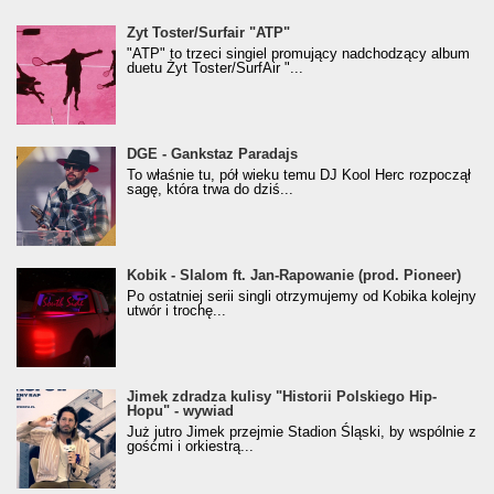
Żyt Toster/SurfAir - ATP VIDEO
Żyt Toster/Surfair "ATP"
"ATP" to trzeci singiel promujący nadchodzący album
duetu Żyt Toster/SurfAir "...
donGURALesko z nagrodą za
DGE - Gankstaz Paradajs
Klasyczny/Trueschoolowy Album Roku
To właśnie tu, pół wieku temu DJ Kool Herc rozpoczął
(Popkillery 2023)
sagę, która trwa do dziś...
Kobik - Slalom ft. Jan-Rapowanie (prod. Pioneer)
Kobik - Slalom ft. Jan-Rapowanie (prod. Pioneer)
[Official Music Visualiser]
Po ostatniej serii singli otrzymujemy od Kobika kolejny
utwór i trochę...
Jimek zdradza kulisy "Historii Polskiego Hip-
Jimek zdradza kulisy "Historii Polskiego Hip-
Hopu" - wywiad
Hopu" - wywiad
Już jutro Jimek przejmie Stadion Śląski, by wspólnie z
gośćmi i orkiestrą...