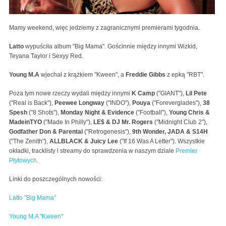
Mamy weekend, więc jedziemy z zagranicznymi premierami tygodnia.
Latto
wypuściła album "Big Mama". Gościnnie między innymi Wizkid,
Teyana Taylor i Sexyy Red.
Young M.A
wjechał z krążkiem "Kween", a
Freddie Gibbs
z epką "RBT".
Poza tym nowe rzeczy wydali między innymi
K Camp
("GIANT"),
Lil Pete
("Real is Back"),
Peewee Longway
("INDO"),
Pouya
("Foreverglades"),
38
Spesh
("8 Shots"),
Monday Night & Evidence
("Football"),
Young Chris &
MadeinTYO
("Made In Philly"),
LE$ & DJ Mr. Rogers
("Midnight Club 2"),
Godfather Don & Parental
("Retrogenesis"),
9th Wonder, JADA & S14H
("The Zenith"),
ALLBLACK & Juicy Lee
("If 16 Was A Letter"). Wszystkie
okładki, tracklisty i streamy do sprawdzenia w naszym dziale
Premier
Płytowych
.
Linki do poszczególnych nowości:
Latto "Big Mama"
Young M.A "Kween"