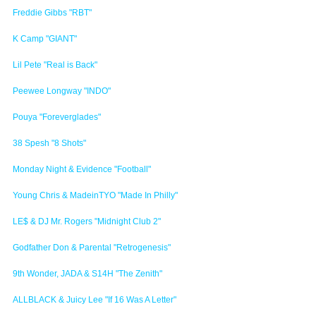
Freddie Gibbs "RBT"
K Camp "GIANT"
Lil Pete "Real is Back"
Peewee Longway "INDO"
Pouya "Foreverglades"
38 Spesh "8 Shots"
Monday Night & Evidence "Football"
Young Chris & MadeinTYO "Made In Philly"
LE$ & DJ Mr. Rogers "Midnight Club 2"
Godfather Don & Parental "Retrogenesis"
9th Wonder, JADA & S14H "The Zenith"
ALLBLACK & Juicy Lee "If 16 Was A Letter"