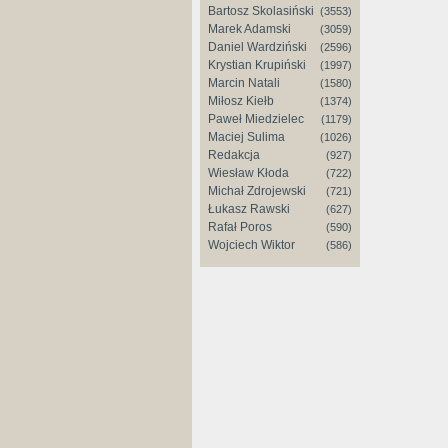
Bartosz Skolasiński
(3553)
Marek Adamski
(3059)
Daniel Wardziński
(2596)
Krystian Krupiński
(1997)
Marcin Natali
(1580)
Miłosz Kiełb
(1374)
Paweł Miedzielec
(1179)
Maciej Sulima
(1026)
Redakcja
(927)
Wiesław Kłoda
(722)
Michał Zdrojewski
(721)
Łukasz Rawski
(627)
Rafał Poros
(590)
Wojciech Wiktor
(586)