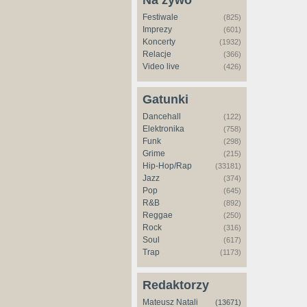
Na żywo
Festiwale
(825)
Imprezy
(601)
Koncerty
(1932)
Relacje
(366)
Video live
(426)
Gatunki
Dancehall
(122)
Elektronika
(758)
Funk
(298)
Grime
(215)
Hip-Hop/Rap
(33181)
Jazz
(374)
Pop
(645)
R&B
(892)
Reggae
(250)
Rock
(316)
Soul
(617)
Trap
(1173)
Redaktorzy
Mateusz Natali
(13671)