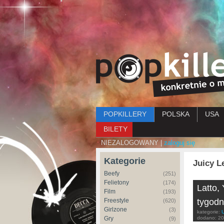
Menu główne
POPKILLERY
POLSKA
USA
BILETY
NIEZALOGOWANY |
zaloguj się
Kategorie
Juicy L
Beefy
(251)
Felietony
(174)
Latto,
Film
(193)
Freestyle
tygodn
(620)
Girlzone
(3)
kategorie:
Gry
dodano:
20
(9)