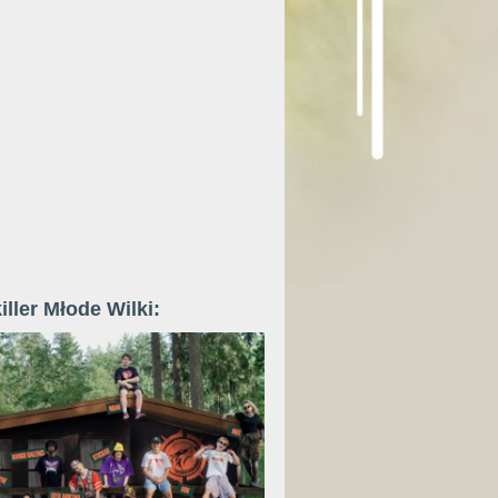
iller Młode Wilki: