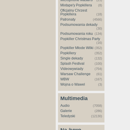
Microphone Masters
(23)
Mixtape'y Popkillera
(8)
Oficjalny Chrzest
Popkillera
(18)
Patronaty
(4566)
Podsumowania dekady
(30)
Podsumowania roku
(134)
Popkiller Christmas Party
(16)
Popkiller Młode Wilki
(352)
Popkillery
(352)
Single dekady
(132)
Splash Festival
(100)
Videowywiady
(754)
Warsaw Challenge
(61)
WBW
(167)
Wojna o Wawel
(3)
Multimedia
Audio
(7058)
Galerie
(286)
Teledyski
(12130)