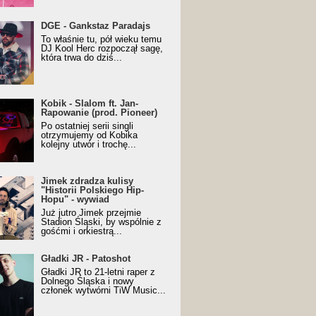
URALesko z nagrodą za
DGE - Gankstaz Paradajs
yczny/Trueschoolowy
To właśnie tu, pół wieku temu
m Roku (Popkillery 2023)
DJ Kool Herc rozpoczął sagę,
która trwa do dziś...
 - Slalom ft. Jan-
Kobik - Slalom ft. Jan-
wanie (prod. Pioneer)
Rapowanie (prod. Pioneer)
cial Music Visualiser]
Po ostatniej serii singli
otrzymujemy od Kobika
kolejny utwór i trochę...
k zdradza kulisy "Historii
Jimek zdradza kulisy
kiego Hip-Hopu" - wywiad
"Historii Polskiego Hip-
Hopu" - wywiad
Już jutro Jimek przejmie
Stadion Śląski, by wspólnie z
gośćmi i orkiestrą...
ki JR - Patoshot
Gładki JR - Patoshot
Gładki JR to 21-letni raper z
Dolnego Śląska i nowy
członek wytwórni TiW Music...