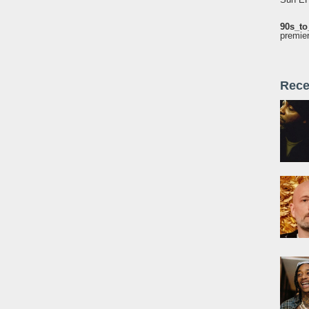
90s_to
premie
Rece