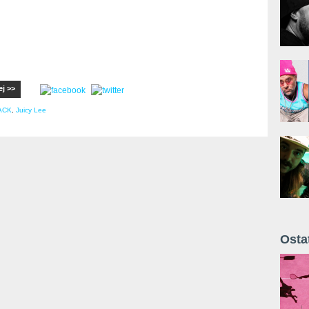
ej >>
ACK
,
Juicy Lee
Osta
Żyt 