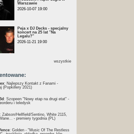
Warszawie
2026-10-07 19:00
Peja x DJ Decks - specjalny
koncert na 25 lat "Na
Legalu?"
2026-11-21 19:00
wszystkie
entowane:
ex
: Najlepszy Kontakt z Fanami -
j (Popkillery 2021)
3d
: Szopeen "Nowy etap na drugi etat" -
reorderu i teledysk
: Żabson/Hellfield/Sentino, White 2115,
Wane... - premiery tygodnia (PL)
Vence
: Golden - "Music Of The Restless
 - tracklista, okładka, preorder, klip