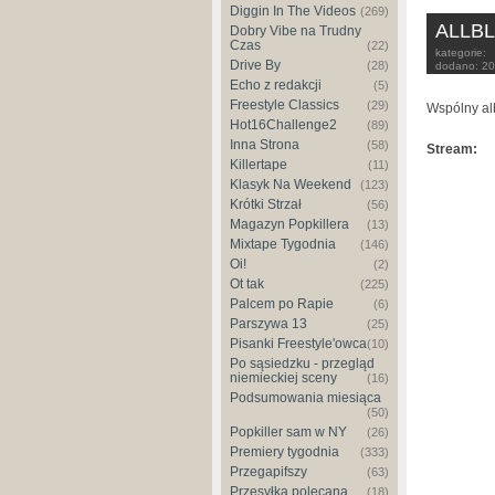
Diggin In The Videos
(269)
ALLBLA
Dobry Vibe na Trudny
Czas
(22)
kategorie:
Drive By
(28)
dodano:
20
Echo z redakcji
(5)
Freestyle Classics
(29)
Wspólny al
Hot16Challenge2
(89)
Inna Strona
(58)
Stream:
Killertape
(11)
Klasyk Na Weekend
(123)
Krótki Strzał
(56)
Magazyn Popkillera
(13)
Mixtape Tygodnia
(146)
Oi!
(2)
Ot tak
(225)
Palcem po Rapie
(6)
Parszywa 13
(25)
Pisanki Freestyle'owca
(10)
Po sąsiedzku - przegląd
niemieckiej sceny
(16)
Podsumowania miesiąca
(50)
Popkiller sam w NY
(26)
Premiery tygodnia
(333)
Przegapifszy
(63)
Przesyłka polecana
(18)