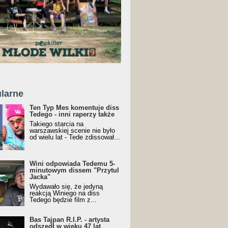
larne
Ten Typ Mes komentuje diss
Tedego - inni raperzy także
Takiego starcia na
warszawskiej scenie nie było
od wielu lat - Tede zdissował...
Wini odpowiada Tedemu 5-
minutowym dissem "Przytul
Jacka"
Wydawało się, że jedyną
reakcją Winiego na diss
Tedego będzie film z...
Bas Tajpan R.I.P. - artysta
odszedł w wieku 47 lat