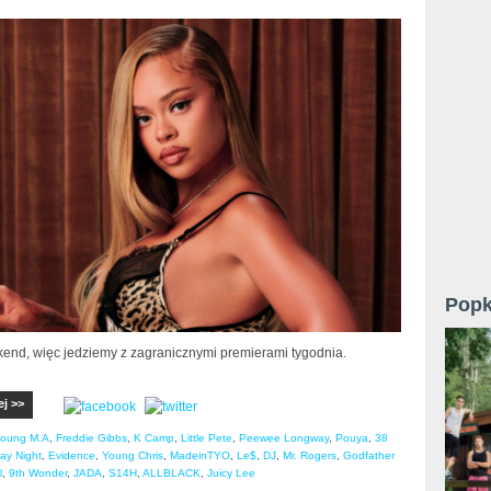
Popk
nd, więc jedziemy z zagranicznymi premierami tygodnia.
ej >>
oung M.A
,
Freddie Gibbs
,
K Camp
,
Little Pete
,
Peewee Longway
,
Pouya
,
38
ay Night
,
Evidence
,
Young Chris
,
MadeinTYO
,
Le$
,
DJ
,
Mr. Rogers
,
Godfather
l
,
9th Wonder
,
JADA
,
S14H
,
ALLBLACK
,
Juicy Lee