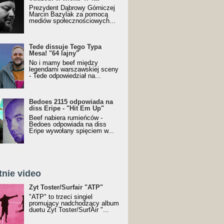
Prezydent Dąbrowy Górniczej
Marcin Bazylak za pomocą
mediów społecznościowych...
Tede dissuje Tego Typa
Mesa! "64 lajny"
No i mamy beef między
legendami warszawskiej sceny
- Tede odpowiedział na...
Bedoes 2115 odpowiada na
diss Eripe - "Hit Em Up"
Beef nabiera rumieńców -
Bedoes odpowiada na diss
Eripe wywołany spięciem w...
tnie video
Toster/SurfAir - ATP VIDEO
Żyt Toster/Surfair "ATP"
"ATP" to trzeci singiel
promujący nadchodzący album
duetu Żyt Toster/SurfAir "...