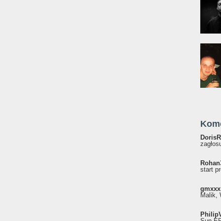
Kom
DorisR
zagłosu
Rohan
start p
gmxxx
Malik, 
Philip
Sun EP"