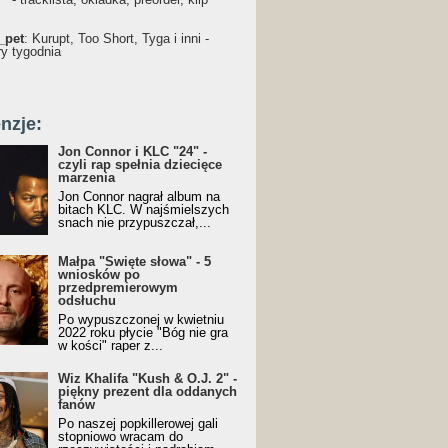
_pet
: Kurupt, Too Short, Tyga i inni -
ry tygodnia
nzje:
Jon Connor i KLC "24" -
czyli rap spełnia dziecięce
marzenia
Jon Connor nagrał album na
bitach KLC. W najśmielszych
snach nie przypuszczał,...
Małpa "Święte słowa" - 5
wniosków po
przedpremierowym
odsłuchu
Po wypuszczonej w kwietniu
2022 roku płycie "Bóg nie gra
w kości" raper z...
Wiz Khalifa "Kush & O.J. 2" -
piękny prezent dla oddanych
fanów
Po naszej popkillerowej gali
stopniowo wracam do