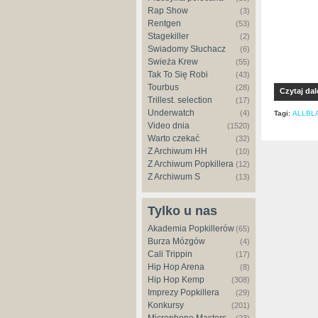
Rap Show
(3)
Rentgen
(53)
Stagekiller
(2)
Świadomy Słuchacz
(6)
Świeża Krew
(55)
Tak To Się Robi
(43)
Tourbus
(28)
Czytaj dal
Trillest. selection
(17)
Underwatch
(4)
Tagi:
ALLBL
Video dnia
(1520)
Warto czekać
(32)
Z Archiwum HH
(10)
Z Archiwum Popkillera
(12)
Z Archiwum S
(13)
Tylko u nas
Akademia Popkillerów
(65)
Burza Mózgów
(4)
Cali Trippin
(17)
Hip Hop Arena
(8)
Hip Hop Kemp
(308)
Imprezy Popkillera
(29)
Konkursy
(201)