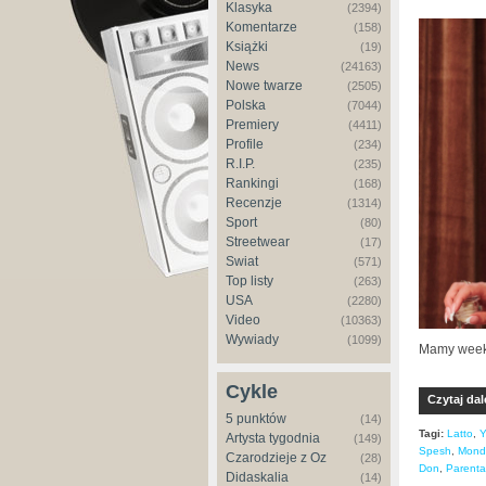
Klasyka
(2394)
Komentarze
(158)
Książki
(19)
News
(24163)
Nowe twarze
(2505)
Polska
(7044)
Premiery
(4411)
Profile
(234)
R.I.P.
(235)
Rankingi
(168)
Recenzje
(1314)
Sport
(80)
Streetwear
(17)
Świat
(571)
Top listy
(263)
USA
(2280)
Video
(10363)
Wywiady
(1099)
Mamy weeke
Cykle
Czytaj dal
5 punktów
(14)
Tagi:
Latto
,
Y
Artysta tygodnia
(149)
Spesh
,
Mond
Czarodzieje z Oz
(28)
Don
,
Parenta
Didaskalia
(14)