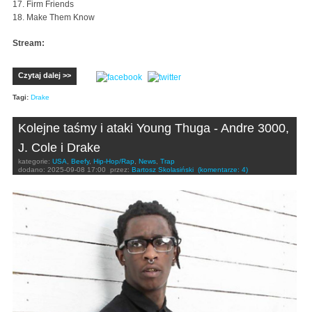
17. Firm Friends
18. Make Them Know
Stream:
Czytaj dalej >>
Tagi:
Drake
Kolejne taśmy i ataki Young Thuga - Andre 3000,
J. Cole i Drake
kategorie:
USA
,
Beefy
,
Hip-Hop/Rap
,
News
,
Trap
dodano:
2025-09-08 17:00
przez:
Bartosz Skolasiński
(komentarze: 4)