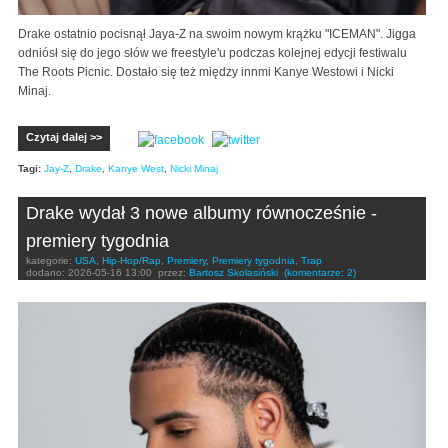
Drake ostatnio pocisnął Jaya-Z na swoim nowym krążku "ICEMAN". Jigga
odniósł się do jego słów we freestyle'u podczas kolejnej edycji festiwalu
The Roots Picnic. Dostało się też między innmi Kanye Westowi i Nicki
Minaj.
Czytaj dalej >>
Tagi:
Jay-Z
,
Drake
,
Kanye West
,
Nicki Minaj
Drake wydał 3 nowe albumy równocześnie -
premiery tygodnia
kategorie:
USA
,
Hip-Hop/Rap
,
Premiery
,
Premiery tygodnia
,
Trap
dodano:
2026-05-16 13:00
przez:
Bartosz Skolasiński
(komentarze: 2)