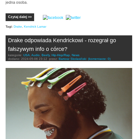
jedna osoba.
Czytaj dalej >>
Tagi:
Drake
,
Kendrick Lamar
Drake odpowiada Kendrickowi - rozegrał go
fałszywym info o córce?
kategorie:
USA
,
Audio
,
Beefy
,
Hip-Hop/Rap
,
News
dodano:
2024-05-06 23:12
przez:
Bartosz Skolasiński
(komentarze: 0)