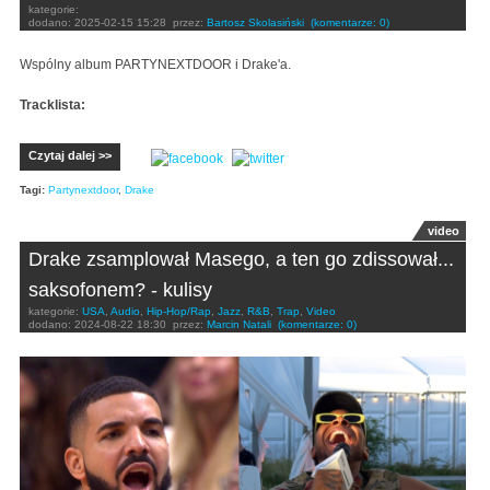
kategorie:
dodano:
2025-02-15 15:28
przez:
Bartosz Skolasiński
(komentarze: 0)
Wspólny album PARTYNEXTDOOR i Drake'a.
Tracklista:
Czytaj dalej >>
Tagi:
Partynextdoor
,
Drake
video
Drake zsamplował Masego, a ten go zdissował...
saksofonem? - kulisy
kategorie:
USA
,
Audio
,
Hip-Hop/Rap
,
Jazz
,
R&B
,
Trap
,
Video
dodano:
2024-08-22 18:30
przez:
Marcin Natali
(komentarze: 0)