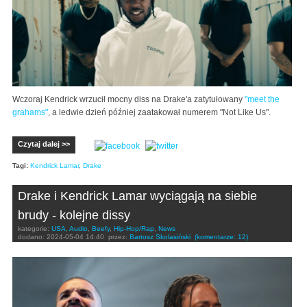
Wczoraj Kendrick wrzucił mocny diss na Drake'a zatytułowany
"meet the
grahams"
, a ledwie dzień później zaatakował numerem "Not Like Us".
Czytaj dalej >>
Tagi:
Kendrick Lamar
,
Drake
Drake i Kendrick Lamar wyciągają na siebie
brudy - kolejne dissy
kategorie:
USA
,
Audio
,
Beefy
,
Hip-Hop/Rap
,
News
dodano:
2024-05-04 14:40
przez:
Bartosz Skolasiński
(komentarze: 12)