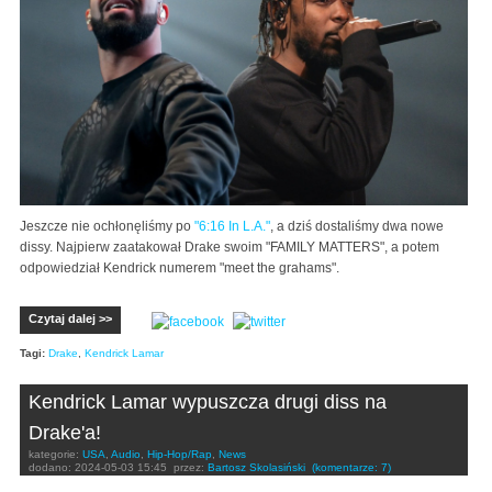
Jeszcze nie ochłonęliśmy po
"6:16 In L.A."
, a dziś dostaliśmy dwa nowe
dissy. Najpierw zaatakował Drake swoim "FAMILY MATTERS", a potem
odpowiedział Kendrick numerem "meet the grahams".
Czytaj dalej >>
Tagi:
Drake
,
Kendrick Lamar
Kendrick Lamar wypuszcza drugi diss na
Drake'a!
kategorie:
USA
,
Audio
,
Hip-Hop/Rap
,
News
dodano:
2024-05-03 15:45
przez:
Bartosz Skolasiński
(komentarze: 7)