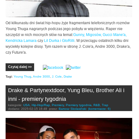
Od kilkunastu dni świat hip-hopu żyje fragmentami telefonicznych rozmów
Young Thuga nagranych podczas jego pobytu w więzieniu. Raper nie
szczędzi w nich mocnych słów na temat
Gunny, Migosów, Gucci Mane'a,
Kendricka Lamara
czy
Lil Durka i GloRilli
. W przeciągu ostatnich kilku dni
wyciekły kolejne dissy. Tym razem w stronę J. Cole'a, Andre 3000, Drake'a,
czy Future'a.
Czytaj dalej >>
Tagi:
Young Thug
,
Andre 3000
,
J. Cole
,
Drake
Drake & Partynextdoor, Yung Bleu, Brother Ali i
inni - premiery tygodnia
kategorie:
USA
,
Hip-Hop/Rap
,
Premiery
,
Premiery tygodnia
,
R&B
,
Trap
dodano:
2025-02-15 16:48
przez:
Bartosz Skolasiński
(komentarze: 6)