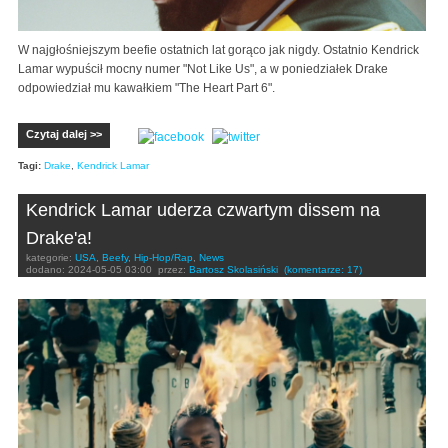
W najgłośniejszym beefie ostatnich lat gorąco jak nigdy. Ostatnio Kendrick
Lamar wypuścił mocny numer "Not Like Us", a w poniedziałek Drake
odpowiedział mu kawałkiem "The Heart Part 6".
Czytaj dalej >>
Tagi:
Drake
,
Kendrick Lamar
Kendrick Lamar uderza czwartym dissem na
Drake'a!
kategorie:
USA
,
Beefy
,
Hip-Hop/Rap
,
News
dodano:
2024-05-05 03:00
przez:
Bartosz Skolasiński
(komentarze: 17)