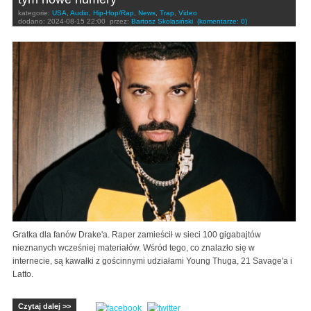
kategorie:
USA
,
Audio
,
Hip-Hop/Rap
,
News
,
Trap
,
Video
dodano:
2024-08-15 22:00
przez:
Bartosz Skolasiński
(komentarze: 0)
Gratka dla fanów Drake'a. Raper zamieścił w sieci 100 gigabajtów
nieznanych wcześniej materiałów. Wśród tego, co znalazło się w
internecie, są kawałki z gościnnymi udziałami Young Thuga, 21 Savage'a i
Latto.
Czytaj dalej >>