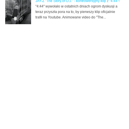
JAY-Z "The Story of O.J." - kontrowersyjny klip z "4:44"!
"4:44" wywołało w ostatnich dniach ogrom dyskusji a
teraz przyszła pora na to, by pierwszy klip oficjalnie
trafił na Youtube. Animowane video do "The...