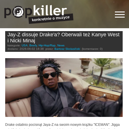
Jay-Z dissuje Drake'a? Oberwali też Kanye West
i Nicki Minaj
kategorie:
USA
,
Beefy
,
Hip-Hop/Rap
,
News
dodano:
2026-06-02 18:38
przez:
Bartosz Skolasiński
(komentarze: 0)
Drake ostatnio pocisnął Jaya-Z na swoim nowym krążku "ICEMAN". Jigga