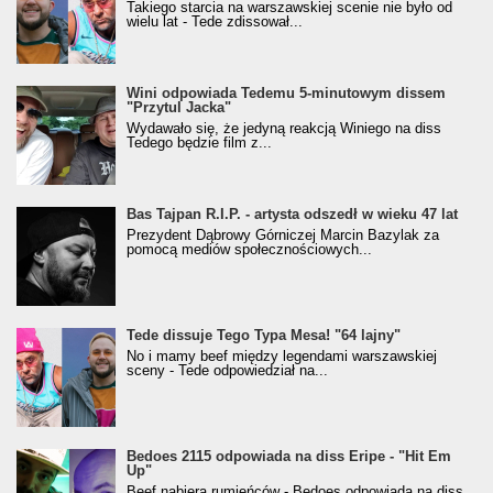
Takiego starcia na warszawskiej scenie nie było od
wielu lat - Tede zdissował...
Wini odpowiada Tedemu 5-minutowym dissem
"Przytul Jacka"
Wydawało się, że jedyną reakcją Winiego na diss
Tedego będzie film z...
Bas Tajpan R.I.P. - artysta odszedł w wieku 47 lat
Prezydent Dąbrowy Górniczej Marcin Bazylak za
pomocą mediów społecznościowych...
Tede dissuje Tego Typa Mesa! "64 lajny"
No i mamy beef między legendami warszawskiej
sceny - Tede odpowiedział na...
Bedoes 2115 odpowiada na diss Eripe - "Hit Em
Up"
Beef nabiera rumieńców - Bedoes odpowiada na diss