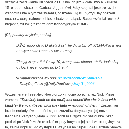
szczycie zestawienia Billboard 200. D ma ich już w całej swojej karierze
15, o jeden wiecej od Cartera. Jigga mówi, żeby spojrzał jeszcze raz, bo
wspomina nie o tym zestawieniu, co trzeba. Jig is up, czyli Jay poszedł
mocno w górę, najpewniej jeśli chodzi o majątek. Raper wyśmiał również
niejasną sytuację z kontraktem Kanadyjczyka z UMG.
[Ciąg dalszy artykułu poniżej]
JAŸ-Z responds to Drake's diss ‘The Jig Is Up’ off ‘ICEMAN’ in a new
freestyle at the Roots Picnic in Philly
"The jig is up, n**** I'm up 10, wrong chart champ, n****s looked up
to Hov, I never looked up to them"
“A rapper can’t be my opp”
pic.twitter.com/5vOy0uNeNT
— DailyRapFacts (@DailyRapFacts)
May 31, 2026
Wcześniej we freestyle'u Nowojorczyk mocno pojechał też Nicki Minaj
wersami:
"
That lady back on the stuff, she sound like she in love with
him/Her Ken can’t even pick they kids — enough of them."
Zarzucił jej
branie narkotyków i odniósł się do zarzutów dotyczących jej męża
Kennetha Petty'ego, który w 1995 roku miał zgwałcić nastolatkę. Skąd
pociski po Nicki? Może chodzić między innymi o jej ataki w stronę Jaya za
to, że nie dopuścił do występu Lil Wayne'a na Super Bowl Halftime Show w