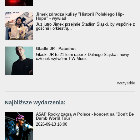
Jimek zdradza kulisy "Historii Polskiego Hip-
Jimek zdradza kulisy "Historii Polskiego Hip-
Hopu" - wywiad
Hopu" - wywiad
Już jutro Jimek przejmie Stadion Śląski, by wspólnie z
gośćmi i orkiestrą...
Gładki JR - Patoshot
Gładki JR - Patoshot
Gładki JR to 21-letni raper z Dolnego Śląska i nowy
członek wytwórni TiW Music...
wszystkie
Najbliższe wydarzenia:
A$AP Rocky zagra w Polsce - koncert na "Don't Be
Dumb World Tour"
2026-09-13 18:00