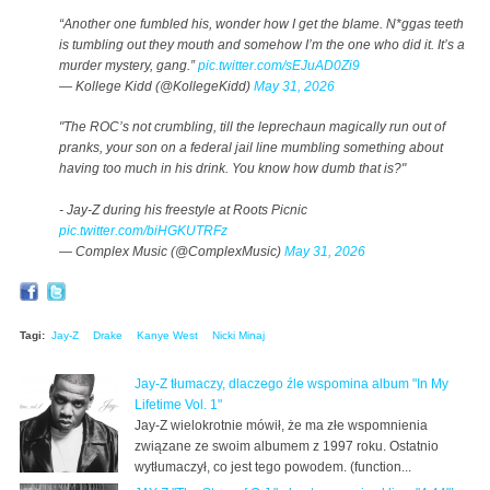
“Another one fumbled his, wonder how I get the blame. N*ggas teeth
is tumbling out they mouth and somehow I’m the one who did it. It’s a
murder mystery, gang.”
pic.twitter.com/sEJuAD0Zi9
— Kollege Kidd (@KollegeKidd)
May 31, 2026
"The ROC’s not crumbling, till the leprechaun magically run out of
pranks, your son on a federal jail line mumbling something about
having too much in his drink. You know how dumb that is?"
- Jay-Z during his freestyle at Roots Picnic
pic.twitter.com/biHGKUTRFz
— Complex Music (@ComplexMusic)
May 31, 2026
Tagi:
Jay-Z
Drake
Kanye West
Nicki Minaj
Jay-Z tłumaczy, dlaczego źle wspomina album "In My
Lifetime Vol. 1"
Jay-Z wielokrotnie mówił, że ma złe wspomnienia
związane ze swoim albumem z 1997 roku. Ostatnio
wytłumaczył, co jest tego powodem. (function...