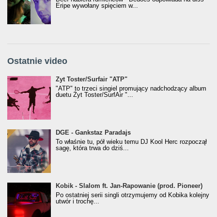
Eripe wywołany spięciem w...
Ostatnie video
Żyt Toster/SurfAir - ATP VIDEO
Żyt Toster/Surfair "ATP"
"ATP" to trzeci singiel promujący nadchodzący album
duetu Żyt Toster/SurfAir "...
donGURALesko z nagrodą za
DGE - Gankstaz Paradajs
Klasyczny/Trueschoolowy Album Roku
To właśnie tu, pół wieku temu DJ Kool Herc rozpoczął
(Popkillery 2023)
sagę, która trwa do dziś...
Kobik - Slalom ft. Jan-Rapowanie (prod. Pioneer)
Kobik - Slalom ft. Jan-Rapowanie (prod. Pioneer)
[Official Music Visualiser]
Po ostatniej serii singli otrzymujemy od Kobika kolejny
utwór i trochę...