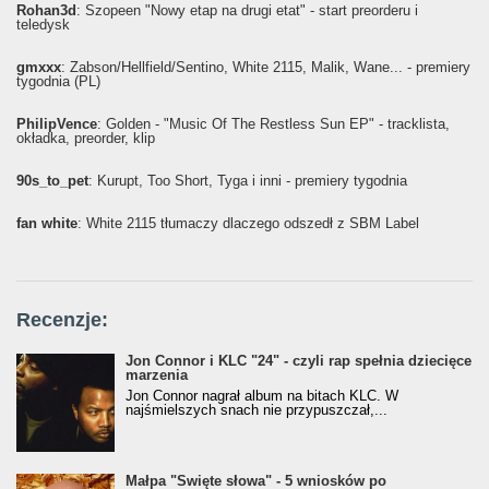
Rohan3d
: Szopeen "Nowy etap na drugi etat" - start preorderu i
teledysk
gmxxx
: Żabson/Hellfield/Sentino, White 2115, Malik, Wane... - premiery
tygodnia (PL)
PhilipVence
: Golden - "Music Of The Restless Sun EP" - tracklista,
okładka, preorder, klip
90s_to_pet
: Kurupt, Too Short, Tyga i inni - premiery tygodnia
fan white
: White 2115 tłumaczy dlaczego odszedł z SBM Label
Recenzje:
Jon Connor i KLC "24" - czyli rap spełnia dziecięce
marzenia
Jon Connor nagrał album na bitach KLC. W
najśmielszych snach nie przypuszczał,...
Małpa "Święte słowa" - 5 wniosków po