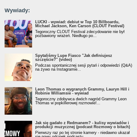
Wywiady:
LUCKI - wywiad: debiut w Top 10 Billboardu,
Michael Jackson, Ken Carson (CLOUT Festival)
Tegoroczny CLOUT Festival zdecydowanie nie był
pozbawiony wrażeń. Niedługo po...
Spytaliśmy Lupe Fiasco "Jak definiujesz
szczęście?" (video)
Podczas spontanicznej sesji pytań i odpowiedzi (Q&A)
na żywo na Instagramie...
Leon Thomas o wygranych Grammy, Lauryn Hill i
Robinie Williamsie - wywiad
Tegoroczny zdobywca dwóch nagród Grammy Leon
Thomas w popkillerowej rozmowie!...
Jak się gadało z Redmanem? - kulisy wywiadów i
produkcji muzycznej (podcast Rozmowy o bitach)
Pierwszy raz po tej stronie kamery - niedawno ukazał
się nowy odcinek podcastu...