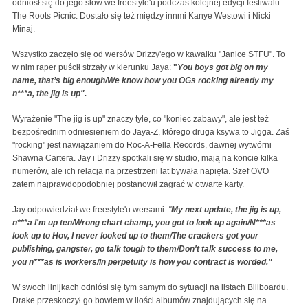
odniósł się do jego słów we freestyle'u podczas kolejnej edycji festiwalu
The Roots Picnic. Dostało się też między innmi Kanye Westowi i Nicki
Minaj.
Wszystko zaczęło się od wersów Drizzy'ego w kawałku "J
anice STFU". To
w nim raper puścił strzały w kierunku Jaya:
"
You boys got big on my
name, that’s big enough/We know how you OGs rocking already my
n***a, the jig is up".
Wyrażenie "The jig is up" znaczy tyle, co "koniec zabawy", ale jest też
bezpośrednim odniesieniem do Jaya-Z, którego druga ksywa to Jigga. Zaś
"rocking" jest nawiązaniem do Roc-A-Fella Records, dawnej wytwórni
Shawna Cartera. Jay i Drizzy spotkali się w studio, mają na koncie kilka
numerów, ale ich relacja na przestrzeni lat bywała napięta. Szef OVO
zatem najprawdopodobniej postanowił zagrać w otwarte karty.
Jay odpowiedział we freestyle'u wersami:
"
My next update, the jig is up,
n***a I'm up ten/Wrong chart champ, you got to look up again/N***as
look up to Hov, I never looked up to them/The crackers got your
publishing, gangster, go talk tough to them/Don't talk success to me,
you n***as is workers/In perpetuity is how you contract is worded."
W swoch linijkach odniósł się tym samym do sytuacji na listach Billboardu.
Drake przeskoczył go bowiem w ilości albumów znajdujących się na