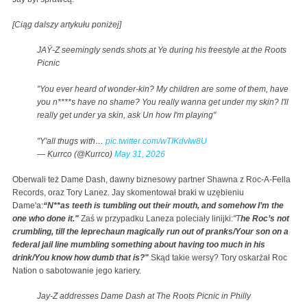
[Ciąg dalszy artykułu poniżej]
JAŸ-Z seemingly sends shots at Ye during his freestyle at the Roots
Picnic
"You ever heard of wonder-kin? My children are some of them, have
you n****s have no shame? You really wanna get under my skin? I'll
really get under ya skin, ask Un how I'm playing"
"Y'all thugs with…
pic.twitter.com/wTIKdvIw8U
— Kurrco (@Kurrco)
May 31, 2026
Oberwali też Dame Dash, dawny biznesowy partner Shawna z Roc-A-Fella
Records, oraz Tory Lanez. Jay skomentował braki w uzębieniu
Dame'a:
“N**as teeth is tumbling out their mouth, and somehow I’m the
one who done it."
Zaś w przypadku Laneza poleciały linijki:
"T
he Roc’s not
crumbling, till the leprechaun magically run out of pranks/Your son on a
federal jail line mumbling something about having too much in his
drink/You know how dumb that is?"
Skąd takie wersy? Tory oskarżał Roc
Nation o sabotowanie jego kariery.
Jay-Z addresses Dame Dash at The Roots Picnic in Philly