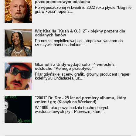
przedpremierowym odsłuchu
Po wypuszczonej w kwietniu 2022 roku płycie "Bóg nie
gra w kości" raper z...
Wiz Khalifa "Kush & O.J. 2" - piękny prezent dla
oddanych fanów
Po naszej popkillerowej gali stopniowo wracam do
rzeczywistości i nadrabiam...
Gkamolli z Undy wydaje solo - 4 wnioski z
odsłuchu "Pełnego przepływu"
Filar gdyńskiej sceny, grafik, główny producent i raper
kolektywu Undadasea już...
"2001" Dr. Dre - 25 lat od premiery albumu, który
zmienił grę (Klasyk na Weekend)
W 1999 roku powychodziło trochę dobrych
westcoastowych płyt. Pierwsze, które...