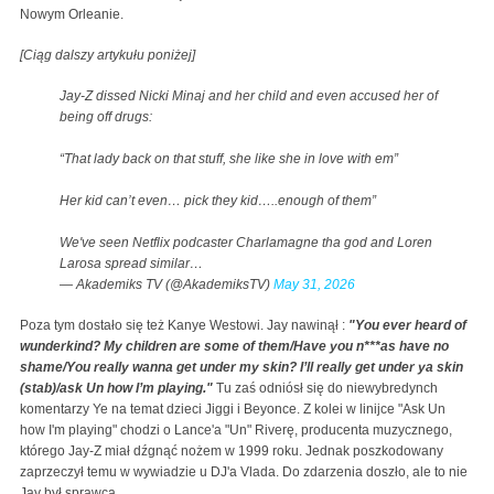
Nowym Orleanie.
[Ciąg dalszy artykułu poniżej]
Jay-Z dissed Nicki Minaj and her child and even accused her of
being off drugs:
“That lady back on that stuff, she like she in love with em”
Her kid can’t even… pick they kid…..enough of them”
We've seen Netflix podcaster Charlamagne tha god and Loren
Larosa spread similar…
— Akademiks TV (@AkademiksTV)
May 31, 2026
Poza tym dostało się też Kanye Westowi. Jay nawinął :
"You ever heard of
wunderkind? My children are some of them/Have you n***as have no
shame/You really wanna get under my skin? I’ll really get under ya skin
(stab)/ask Un how I’m playing."
Tu zaś odniósł się do niewybredynch
komentarzy Ye na temat dzieci Jiggi i Beyonce. Z kolei w linijce "Ask Un
how I'm playing" chodzi o Lance'a "Un" Riverę, producenta muzycznego,
którego Jay-Z miał dźgnąć nożem w 1999 roku. Jednak poszkodowany
zaprzeczył temu w wywiadzie u DJ'a Vlada. Do zdarzenia doszło, ale to nie
Jay był sprawcą.