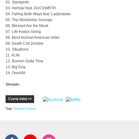
02. Stampede
03. Hellstar feat. DUCKWRTH
04. Falling Both Ways feat. Ladyhawke
05. The Worldwide Scourge
06. Blessed Are the Meek
07. Life Keeps Going
08. Most Normal American Voter:
09. Death Cult Zombie
10. Situations
11. 4Life
12. Runnin Outta Time
13. Big Dog
14. One4All
Stream:
Czytaj dalej >>
Tagi:
Genesis Owusu