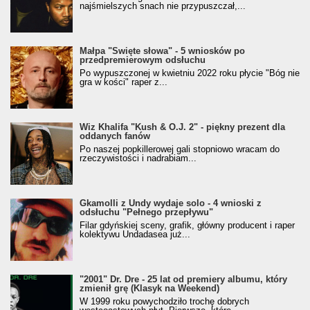
najśmielszych snach nie przypuszczał,...
Małpa "Święte słowa" - 5 wniosków po
przedpremierowym odsłuchu
Po wypuszczonej w kwietniu 2022 roku płycie "Bóg nie
gra w kości" raper z...
Wiz Khalifa "Kush & O.J. 2" - piękny prezent dla
oddanych fanów
Po naszej popkillerowej gali stopniowo wracam do
rzeczywistości i nadrabiam...
Gkamolli z Undy wydaje solo - 4 wnioski z
odsłuchu "Pełnego przepływu"
Filar gdyńskiej sceny, grafik, główny producent i raper
kolektywu Undadasea już...
"2001" Dr. Dre - 25 lat od premiery albumu, który
zmienił grę (Klasyk na Weekend)
W 1999 roku powychodziło trochę dobrych