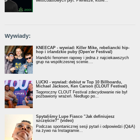
westcoastowych płyt. Pierwsze, które...
Wywiady:
KNEECAP - wywiad: Killer Mike, rebeliancki hip-
hop i irlandzkie puby (Open'er Festival)
Irlandzki fenomen rapowy i jedna z najciekawszych
grup na współczesnej scenie....
LUCKI - wywiad: debiut w Top 10 Billboardu,
Michael Jackson, Ken Carson (CLOUT Festival)
Tegoroczny CLOUT Festival zdecydowanie nie był
pozbawiony wrażeń. Niedługo po...
Spytaliśmy Lupe Fiasco "Jak definiujesz
szczęście?" (video)
Podczas spontanicznej sesji pytań i odpowiedzi (Q&A)
na żywo na Instagramie...