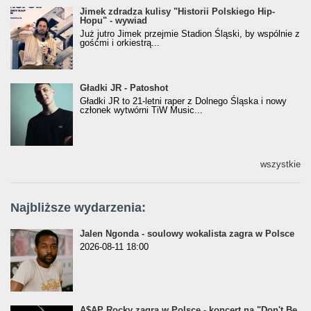
Jimek zdradza kulisy "Historii Polskiego Hip-
Jimek zdradza kulisy "Historii Polskiego Hip-
Hopu" - wywiad
Hopu" - wywiad
Już jutro Jimek przejmie Stadion Śląski, by wspólnie z
gośćmi i orkiestrą...
Gładki JR - Patoshot
Gładki JR - Patoshot
Gładki JR to 21-letni raper z Dolnego Śląska i nowy
członek wytwórni TiW Music...
wszystkie
Najbliższe wydarzenia:
Jalen Ngonda - soulowy wokalista zagra w Polsce
2026-08-11 18:00
A$AP Rocky zagra w Polsce - koncert na "Don't Be