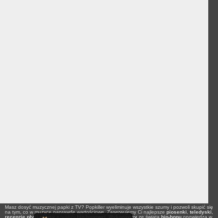
Masz dosyć muzycznej papki z TV? Popkiller wyeliminuje wszystkie szumy i pozwoli skupić się
na tym, co w muzyce naprawdę wartościowe. Zaserwujemy Ci najlepsze
piosenki
,
teledyski
,
recenzje płyt
i
newsy
z branży
hip-hopowej
.
Wykonawcy
ze świata
hip-hopu
opowiedzą w