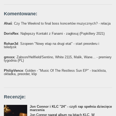
Komentowane:
Ahaś
: Czy The Weeknd to final boss koncertów muzycznych? - relacja
DorisRex
: Najlepszy Kontakt z Fanami - zagłosuj (Popkillery 2021)
Rohan3d
: Szopeen "Nowy etap na drugi etat" - start preorderu i
teledysk
gmxxx
: Żabson/Hellfield/Sentino, White 2115, Malik, Wane... - premiery
tygodnia (PL)
PhilipVence
: Golden - "Music Of The Restless Sun EP" - tracklista,
okładka, preorder, klip
Recenzje:
Jon Connor i KLC "24" - czyli rap spełnia dziecięce
marzenia
Jon Connor nagrał album na bitach KLC. W