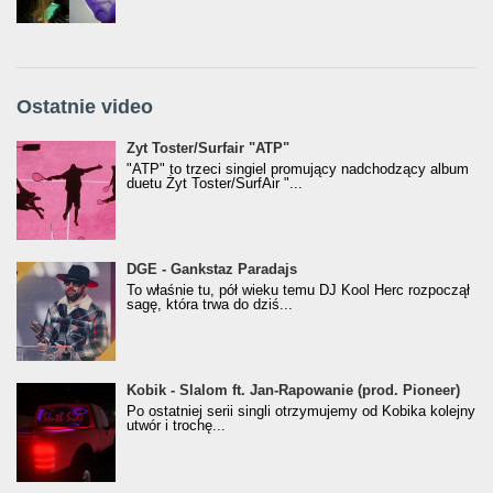
Ostatnie video
Żyt Toster/SurfAir - ATP VIDEO
Żyt Toster/Surfair "ATP"
"ATP" to trzeci singiel promujący nadchodzący album
duetu Żyt Toster/SurfAir "...
donGURALesko z nagrodą za
DGE - Gankstaz Paradajs
Klasyczny/Trueschoolowy Album Roku
To właśnie tu, pół wieku temu DJ Kool Herc rozpoczął
(Popkillery 2023)
sagę, która trwa do dziś...
Kobik - Slalom ft. Jan-Rapowanie (prod. Pioneer)
Kobik - Slalom ft. Jan-Rapowanie (prod. Pioneer)
[Official Music Visualiser]
Po ostatniej serii singli otrzymujemy od Kobika kolejny
utwór i trochę...