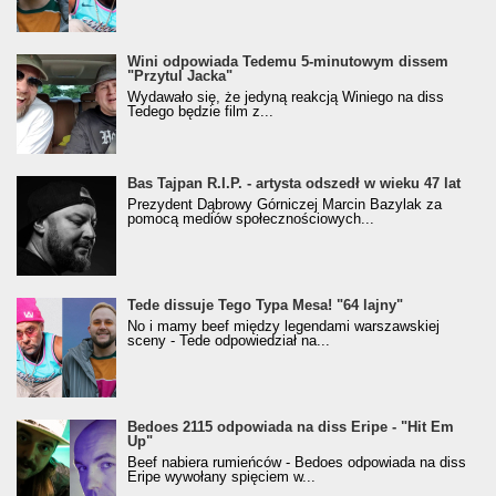
Wini odpowiada Tedemu 5-minutowym dissem
"Przytul Jacka"
Wydawało się, że jedyną reakcją Winiego na diss
Tedego będzie film z...
Bas Tajpan R.I.P. - artysta odszedł w wieku 47 lat
Prezydent Dąbrowy Górniczej Marcin Bazylak za
pomocą mediów społecznościowych...
Tede dissuje Tego Typa Mesa! "64 lajny"
No i mamy beef między legendami warszawskiej
sceny - Tede odpowiedział na...
Bedoes 2115 odpowiada na diss Eripe - "Hit Em
Up"
Beef nabiera rumieńców - Bedoes odpowiada na diss
Eripe wywołany spięciem w...