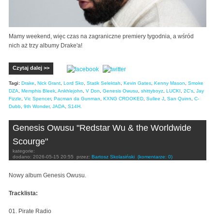
Mamy weekend, więc czas na zagraniczne premiery tygodnia, a wśród
nich aż trzy albumy Drake'a!
Czytaj dalej >>
Tagi:
Drake
,
Nick Grant
,
Lord Sko
,
Statik Selektah
,
Kevin Gates
,
Kenny Mason
,
Smoke
DZA
,
Memphis Bleek
,
Ankhlejohn
,
V Don
,
Genesis Owusu
,
shittyboyz
,
LUCKI
,
2C's
,
Jay
Fizzle
,
Vic Spencer
,
Pacman da Gunman
,
KXNG CROOKED
,
Sullee J
,
San Quinn
,
C-
Dubb
,
9th Wonder
,
JADA
,
S14H.
Genesis Owusu "Redstar Wu & the Worldwide
Scourge"
kategorie:
dodano:
2026-05-15 20:55
przez:
Bartosz Skolasiński
(komentarze: 0)
Nowy album Genesis Owusu.
Tracklista:
01. Pirate Radio