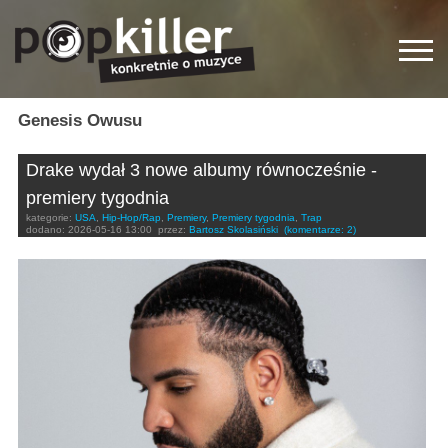
Genesis Owusu
Drake wydał 3 nowe albumy równocześnie -
premiery tygodnia
kategorie:
USA
,
Hip-Hop/Rap
,
Premiery
,
Premiery tygodnia
,
Trap
dodano:
2026-05-16 13:00
przez:
Bartosz Skolasiński
(komentarze: 2)