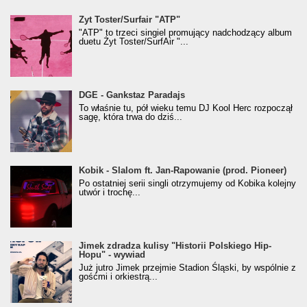
Żyt Toster/SurfAir - ATP VIDEO
Żyt Toster/Surfair "ATP"
"ATP" to trzeci singiel promujący nadchodzący album
duetu Żyt Toster/SurfAir "...
donGURALesko z nagrodą za
DGE - Gankstaz Paradajs
Klasyczny/Trueschoolowy Album Roku
To właśnie tu, pół wieku temu DJ Kool Herc rozpoczął
(Popkillery 2023)
sagę, która trwa do dziś...
Kobik - Slalom ft. Jan-Rapowanie (prod. Pioneer)
Kobik - Slalom ft. Jan-Rapowanie (prod. Pioneer)
[Official Music Visualiser]
Po ostatniej serii singli otrzymujemy od Kobika kolejny
utwór i trochę...
Jimek zdradza kulisy "Historii Polskiego Hip-
Jimek zdradza kulisy "Historii Polskiego Hip-
Hopu" - wywiad
Hopu" - wywiad
Już jutro Jimek przejmie Stadion Śląski, by wspólnie z
gośćmi i orkiestrą...