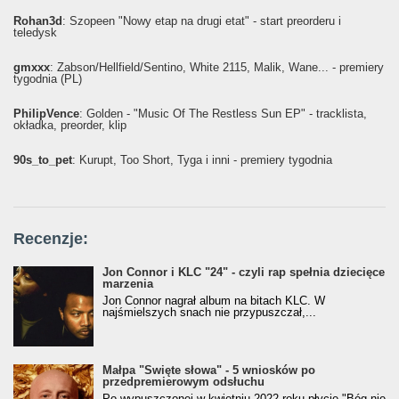
Rohan3d
: Szopeen "Nowy etap na drugi etat" - start preorderu i
teledysk
gmxxx
: Żabson/Hellfield/Sentino, White 2115, Malik, Wane... - premiery
tygodnia (PL)
PhilipVence
: Golden - "Music Of The Restless Sun EP" - tracklista,
okładka, preorder, klip
90s_to_pet
: Kurupt, Too Short, Tyga i inni - premiery tygodnia
Recenzje:
Jon Connor i KLC "24" - czyli rap spełnia dziecięce
marzenia
Jon Connor nagrał album na bitach KLC. W
najśmielszych snach nie przypuszczał,...
Małpa "Święte słowa" - 5 wniosków po
przedpremierowym odsłuchu
Po wypuszczonej w kwietniu 2022 roku płycie "Bóg nie