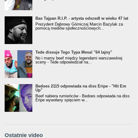
Bas Tajpan R.I.P. - artysta odszedł w wieku 47 lat
Prezydent Dąbrowy Górniczej Marcin Bazylak za
pomocą mediów społecznościowych...
Tede dissuje Tego Typa Mesa! "64 lajny"
No i mamy beef między legendami warszawskiej
sceny - Tede odpowiedział na...
Bedoes 2115 odpowiada na diss Eripe - "Hit Em
Up"
Beef nabiera rumieńców - Bedoes odpowiada na diss
Eripe wywołany spięciem w...
Ostatnie video