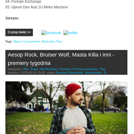
04. Foreign Exchange
05. Opium Den feat. DJ Mirko Machine
Stream:
Czytaj dalej >>
Tagi:
Milano Constantine
,
Morlockko Plus
Aesop Rock, Bruiser Wolf, Masta Killa i inni -
premiery tygodnia
kategorie:
USA
,
Świat
,
Hip-Hop/Rap
,
Premiery
,
Premiery tygodnia
,
Trap
dodano:
2025-06-01 15:00
przez:
Bartosz Skolasiński
(komentarze: 3)