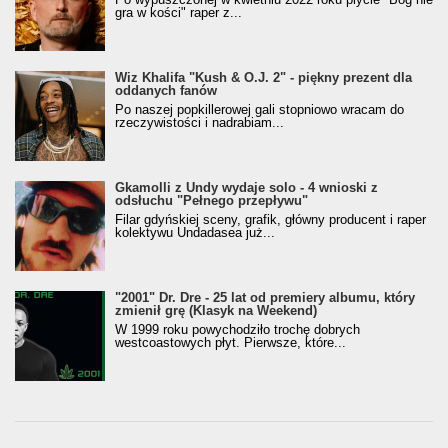
gra w kości" raper z...
Wiz Khalifa "Kush & O.J. 2" - piękny prezent dla
oddanych fanów
Po naszej popkillerowej gali stopniowo wracam do
rzeczywistości i nadrabiam...
Gkamolli z Undy wydaje solo - 4 wnioski z
odsłuchu "Pełnego przepływu"
Filar gdyńskiej sceny, grafik, główny producent i raper
kolektywu Undadasea już...
"2001" Dr. Dre - 25 lat od premiery albumu, który
zmienił grę (Klasyk na Weekend)
W 1999 roku powychodziło trochę dobrych
westcoastowych płyt. Pierwsze, które...