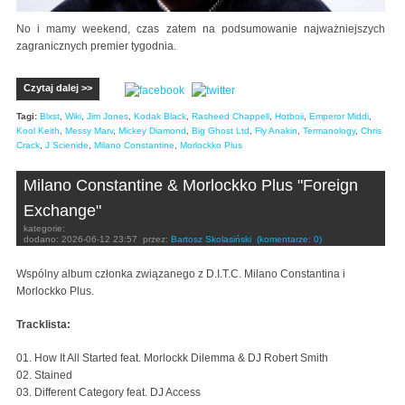
No i mamy weekend, czas zatem na podsumowanie najważniejszych
zagranicznych premier tygodnia.
Czytaj dalej >>
Tagi:
Blxst
,
Wiki
,
Jim Jones
,
Kodak Black
,
Rasheed Chappell
,
Hotboii
,
Emperor Middi
,
Kool Keith
,
Messy Marv
,
Mickey Diamond
,
Big Ghost Ltd
,
Fly Anakin
,
Termanology
,
Chris
Crack
,
J Scienide
,
Milano Constantine
,
Morlockko Plus
Milano Constantine & Morlockko Plus "Foreign
Exchange"
kategorie:
dodano:
2026-06-12 23:57
przez:
Bartosz Skolasiński
(komentarze: 0)
Wspólny album członka związanego z D.I.T.C. Milano Constantina i
Morlockko Plus.
Tracklista:
01. How It All Started feat. Morlockk Dilemma & DJ Robert Smith
02. Stained
03. Different Category feat. DJ Access