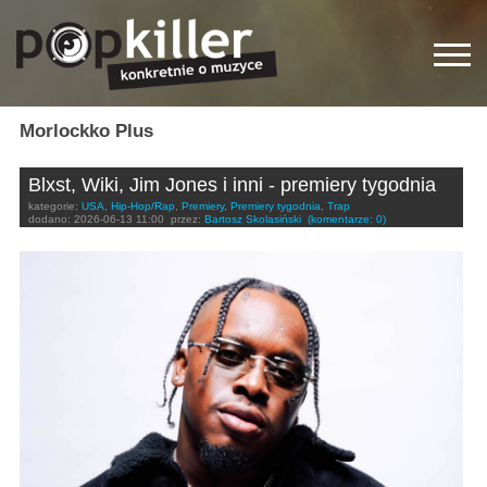
Morlockko Plus
Blxst, Wiki, Jim Jones i inni - premiery tygodnia
kategorie:
USA
,
Hip-Hop/Rap
,
Premiery
,
Premiery tygodnia
,
Trap
dodano:
2026-06-13 11:00
przez:
Bartosz Skolasiński
(komentarze: 0)