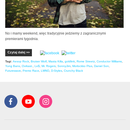
No i mamy weekend, więc tradycyjnie jedziemy z zagranicznymi
premierami tygodnia.
Czytaj dalej >>
Tagi:
Aesop Rock
,
Bruiser Wolf
,
Masta Killa
,
goldlink
,
Rome Streetz
,
Conductor Williams
,
Yung Bans
,
Ovrkast.
,
Le$
,
Mr. Rogers
,
SonnyJim
,
Morlockko Plus
,
Daniel Son
,
Futurewave
,
Premo Race
,
LMNO
,
D-Styles
,
Crunchy Black