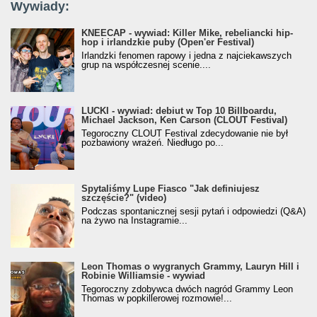
Wywiady:
KNEECAP - wywiad: Killer Mike, rebeliancki hip-
hop i irlandzkie puby (Open'er Festival)
Irlandzki fenomen rapowy i jedna z najciekawszych
grup na współczesnej scenie....
LUCKI - wywiad: debiut w Top 10 Billboardu,
Michael Jackson, Ken Carson (CLOUT Festival)
Tegoroczny CLOUT Festival zdecydowanie nie był
pozbawiony wrażeń. Niedługo po...
Spytaliśmy Lupe Fiasco "Jak definiujesz
szczęście?" (video)
Podczas spontanicznej sesji pytań i odpowiedzi (Q&A)
na żywo na Instagramie...
Leon Thomas o wygranych Grammy, Lauryn Hill i
Robinie Williamsie - wywiad
Tegoroczny zdobywca dwóch nagród Grammy Leon
Thomas w popkillerowej rozmowie!...