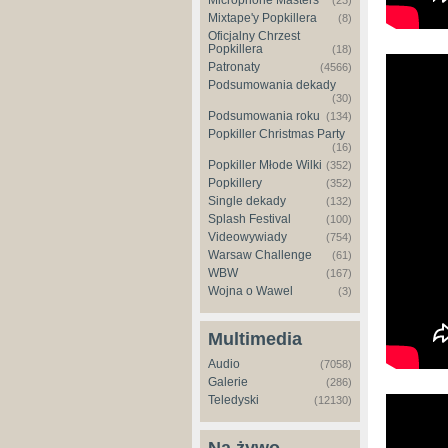
Microphone Masters
(23)
Mixtape'y Popkillera
(8)
Oficjalny Chrzest
Popkillera
(18)
Patronaty
(4566)
Podsumowania dekady
(30)
Podsumowania roku
(134)
Popkiller Christmas Party
(16)
Popkiller Młode Wilki
(352)
Popkillery
(352)
Single dekady
(132)
Splash Festival
(100)
Videowywiady
(754)
Warsaw Challenge
(61)
WBW
(167)
Wojna o Wawel
(3)
Multimedia
Audio
(7058)
Galerie
(286)
Teledyski
(12130)