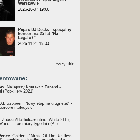
Warszawie
2026-10-07 19:00
Peja x DJ Decks - specjalny
koncert na 25 lat "Na
Legalu?"
2026-11-21 19:00
wszystkie
entowane:
ex
: Najlepszy Kontakt z Fanami -
j (Popkillery 2021)
3d
: Szopeen "Nowy etap na drugi etat" -
reorderu i teledysk
: Żabson/Hellfield/Sentino, White 2115,
Wane... - premiery tygodnia (PL)
Vence
: Golden - "Music Of The Restless
 - tracklista, okładka, preorder, klip