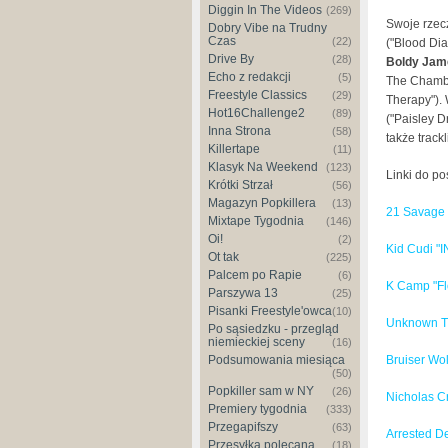
Diggin In The Videos
(269)
Swoje rzec
Dobry Vibe na Trudny
Czas
(22)
("Blood Di
Drive By
(28)
Boldy Jam
Echo z redakcji
(5)
The Chamb
Freestyle Classics
(29)
Therapy"). 
Hot16Challenge2
(89)
("Paisley D
Inna Strona
(58)
także trac
Killertape
(11)
Klasyk Na Weekend
(123)
Linki do p
Krótki Strzał
(56)
Magazyn Popkillera
(13)
21 Savage 
Mixtape Tygodnia
(146)
Oi!
(2)
Kid Cudi "
Ot tak
(225)
Palcem po Rapie
(6)
K Camp "Fl
Parszywa 13
(25)
Pisanki Freestyle'owca
(10)
Unknown T
Po sąsiedzku - przegląd
niemieckiej sceny
(16)
Bruiser Wol
Podsumowania miesiąca
(50)
Popkiller sam w NY
(26)
Nicholas C
Premiery tygodnia
(333)
Przegapifszy
(63)
Arrested D
Przesyłka polecana
(18)