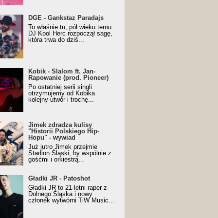
URALesko z nagrodą za
DGE - Gankstaz Paradajs
yczny/Trueschoolowy
To właśnie tu, pół wieku temu
m Roku (Popkillery 2023)
DJ Kool Herc rozpoczął sagę,
która trwa do dziś...
 - Slalom ft. Jan-
Kobik - Slalom ft. Jan-
wanie (prod. Pioneer)
Rapowanie (prod. Pioneer)
cial Music Visualiser]
Po ostatniej serii singli
otrzymujemy od Kobika
kolejny utwór i trochę...
k zdradza kulisy "Historii
Jimek zdradza kulisy
kiego Hip-Hopu" - wywiad
"Historii Polskiego Hip-
Hopu" - wywiad
Już jutro Jimek przejmie
Stadion Śląski, by wspólnie z
gośćmi i orkiestrą...
ki JR - Patoshot
Gładki JR - Patoshot
Gładki JR to 21-letni raper z
Dolnego Śląska i nowy
członek wytwórni TiW Music...