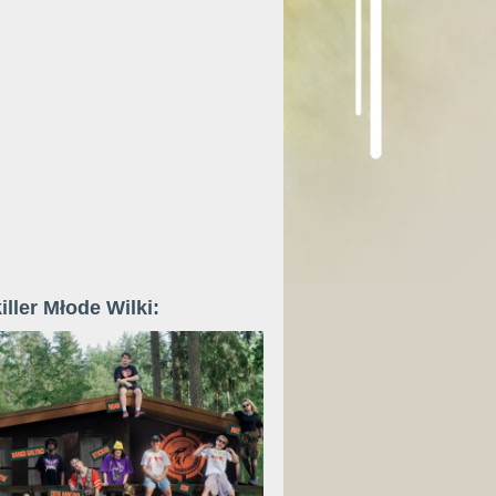
iller Młode Wilki: