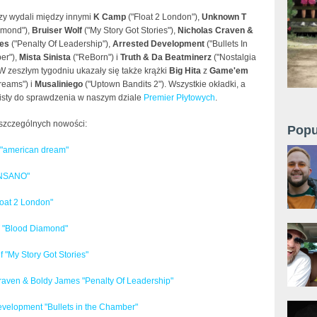
zy wydali między innymi
K Camp
("Float 2 London"),
Unknown T
amond"),
Bruiser Wolf
("My Story Got Stories"),
Nicholas Craven &
es
("Penalty Of Leadership"),
Arrested Development
("Bullets In
er"),
Mista Sinista
("ReBorn") i
Truth & Da Beatminerz
("Nostalgia
W zeszłym tygodniu ukazały się także krążki
Big Hita
z
Game'em
reams") i
Musaliniego
("Uptown Bandits 2"). Wszystkie okładki, a
klisty do sprawdzenia w naszym dziale
Premier Płytowych
.
oszczególnych nowości:
Popu
"american dream"
INSANO"
oat 2 London"
 "Blood Diamond"
f "My Story Got Stories"
raven & Boldy James "Penalty Of Leadership"
evelopment "Bullets in the Chamber"