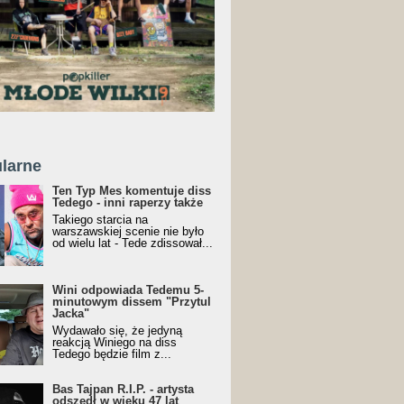
larne
Ten Typ Mes komentuje diss
Tedego - inni raperzy także
Takiego starcia na
warszawskiej scenie nie było
od wielu lat - Tede zdissował...
Wini odpowiada Tedemu 5-
minutowym dissem "Przytul
Jacka"
Wydawało się, że jedyną
reakcją Winiego na diss
Tedego będzie film z...
Bas Tajpan R.I.P. - artysta
odszedł w wieku 47 lat