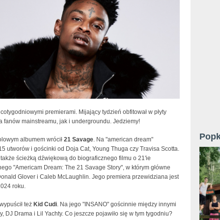
cotygodniowymi premierami. Mijający tydzień obfitował w płyty
a fanów mainstreamu, jak i undergroundu. Jedziemy!
Popk
solowym albumem wrócił
21 Savage
. Na "american dream"
5 utworów i gościnki od Doja Cat, Young Thuga czy Travisa Scotta.
 także ścieżką dźwiękową do biograficznego filmu o 21'ie
nego "Americam Dream: The 21 Savage Story", w którym główne
Donald Glover i Caleb McLaughlin. Jego premiera przewidziana jest
2024 roku.
wypuścił też
Kid Cudi
. Na jego "INSANO" gościnnie między innymi
 DJ Drama i Lil Yachty. Co jeszcze pojawiło się w tym tygodniu?