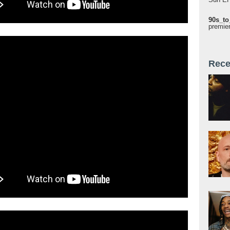
90s_to
premie
Rece