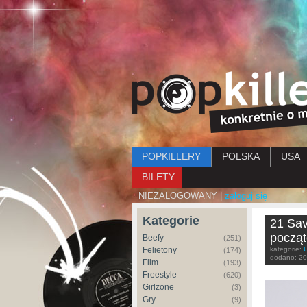
Menu główne
POPKILLERY
POLSKA
USA
BILETY
NIEZALOGOWANY |
zaloguj się
Kategorie
21 Sav
począt
Beefy
(251)
Felietony
kategorie:
(174)
dodano:
20
Film
(193)
Freestyle
(620)
Girlzone
(3)
Gry
(9)