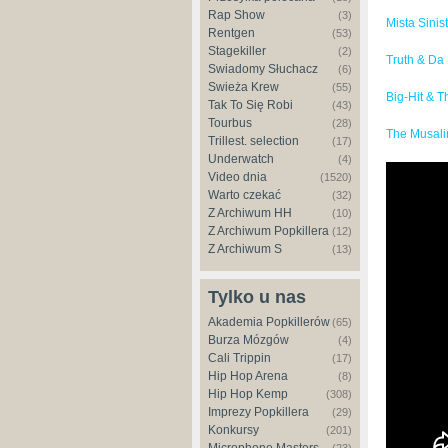
Rap Show
(3)
Mista Sinis
Rentgen
(53)
Stagekiller
(2)
Truth & Da
Świadomy Słuchacz
(6)
Świeża Krew
(55)
Big-Hit & 
Tak To Się Robi
(43)
Tourbus
(28)
The Musali
Trillest. selection
(17)
Underwatch
(4)
Video dnia
(1520)
Warto czekać
(32)
Z Archiwum HH
(10)
Z Archiwum Popkillera
(12)
Z Archiwum S
(13)
Tylko u nas
Akademia Popkillerów
(65)
Burza Mózgów
(4)
Cali Trippin
(17)
Hip Hop Arena
(8)
Hip Hop Kemp
(308)
Imprezy Popkillera
(29)
Konkursy
(201)