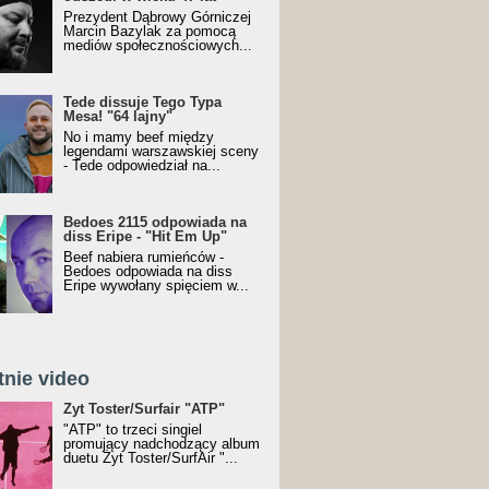
Prezydent Dąbrowy Górniczej
Marcin Bazylak za pomocą
mediów społecznościowych...
Tede dissuje Tego Typa
Mesa! "64 lajny"
No i mamy beef między
legendami warszawskiej sceny
- Tede odpowiedział na...
Bedoes 2115 odpowiada na
diss Eripe - "Hit Em Up"
Beef nabiera rumieńców -
Bedoes odpowiada na diss
Eripe wywołany spięciem w...
tnie video
Toster/SurfAir - ATP VIDEO
Żyt Toster/Surfair "ATP"
"ATP" to trzeci singiel
promujący nadchodzący album
duetu Żyt Toster/SurfAir "...