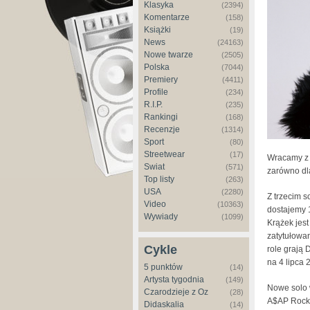
Klasyka
(2394)
Komentarze
(158)
Książki
(19)
News
(24163)
Nowe twarze
(2505)
Polska
(7044)
Premiery
(4411)
Profile
(234)
R.I.P.
(235)
Rankingi
(168)
Recenzje
(1314)
Sport
(80)
Streetwear
(17)
Wracamy z 
Świat
(571)
zarówno dl
Top listy
(263)
USA
(2280)
Z trzecim 
Video
(10363)
dostajemy 1
Wywiady
(1099)
Krążek jest
zatytułowa
Cykle
role grają 
na 4 lipca 
5 punktów
(14)
Artysta tygodnia
(149)
Nowe solo 
Czarodzieje z Oz
(28)
A$AP Rocky,
Didaskalia
(14)