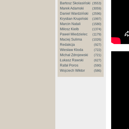
Bartosz Skolasiński
(3553)
Marek Adamski
(3059)
Daniel Wardziński
(2596)
Krystian Krupiński
(1997)
Marcin Natali
(1580)
Miłosz Kiełb
(1374)
Paweł Miedzielec
(1179)
Maciej Sulima
(1026)
Redakcja
(927)
Wiesław Kłoda
(722)
Michał Zdrojewski
(721)
Łukasz Rawski
(627)
Rafał Poros
(590)
Wojciech Wiktor
(586)