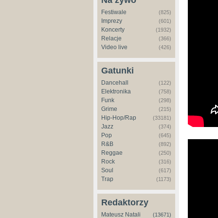
Na żywo
Festiwale
(825)
Imprezy
(601)
Koncerty
(1932)
Relacje
(366)
Video live
(426)
Gatunki
Dancehall
(122)
Elektronika
(758)
Funk
(298)
Grime
(215)
Hip-Hop/Rap
(33181)
Jazz
(374)
Pop
(645)
R&B
(892)
Reggae
(250)
Rock
(316)
Soul
(617)
Trap
(1173)
Redaktorzy
Mateusz Natali
(13671)