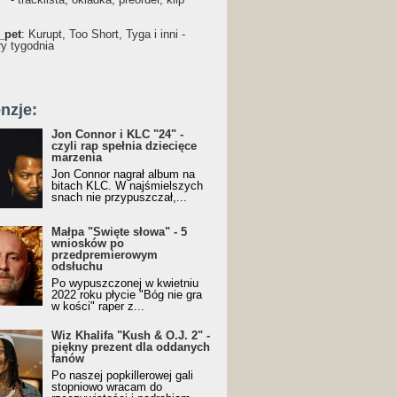
_pet
: Kurupt, Too Short, Tyga i inni -
ry tygodnia
nzje:
Jon Connor i KLC "24" -
czyli rap spełnia dziecięce
marzenia
Jon Connor nagrał album na
bitach KLC. W najśmielszych
snach nie przypuszczał,...
Małpa "Święte słowa" - 5
wniosków po
przedpremierowym
odsłuchu
Po wypuszczonej w kwietniu
2022 roku płycie "Bóg nie gra
w kości" raper z...
Wiz Khalifa "Kush & O.J. 2" -
piękny prezent dla oddanych
fanów
Po naszej popkillerowej gali
stopniowo wracam do