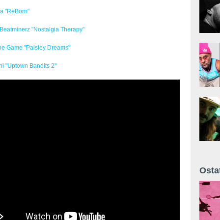
ta "ReBorn"
 Beatminerz "Nostalgia Therapy"
The Game "Paisley Dreams"
ni "Uptown Bandits 2"
Osta
Żyt 