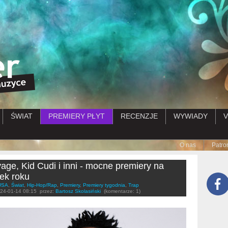
Przejdź do treści
ŚWIAT
PREMIERY PŁYT
RECENZJE
WYWIADY
V
Submenu
O nas
Patro
age, Kid Cudi i inni - mocne premiery na
ek roku
USA
,
Świat
,
Hip-Hop/Rap
,
Premiery
,
Premiery tygodnia
,
Trap
24-01-14 08:15
przez:
Bartosz Skolasiński
(komentarze: 1)