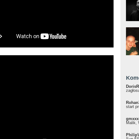
Kom
DorisR
zagłosu
Rohan
start p
gmxxx
Malik, 
Philip
Sun EP"