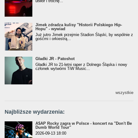
utwór i trochę...
Jimek zdradza kulisy "Historii Polskiego Hip-
Jimek zdradza kulisy "Historii Polskiego Hip-
Hopu" - wywiad
Hopu" - wywiad
Już jutro Jimek przejmie Stadion Śląski, by wspólnie z
gośćmi i orkiestrą...
Gładki JR - Patoshot
Gładki JR - Patoshot
Gładki JR to 21-letni raper z Dolnego Śląska i nowy
członek wytwórni TiW Music...
wszystkie
Najbliższe wydarzenia:
A$AP Rocky zagra w Polsce - koncert na "Don't Be
Dumb World Tour"
2026-09-13 18:00