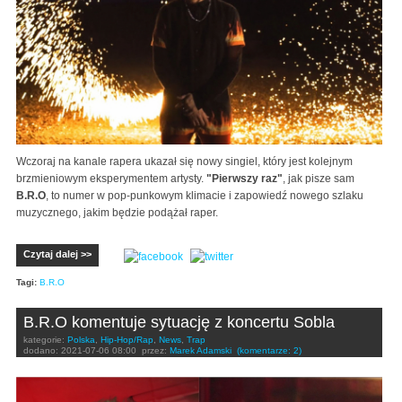
Wczoraj na kanale rapera ukazał się nowy singiel, który jest kolejnym
brzmieniowym eksperymentem artysty.
"Pierwszy raz"
, jak pisze sam
B.R.O
, to numer w pop-punkowym klimacie i zapowiedź nowego szlaku
muzycznego, jakim będzie podążał raper.
Czytaj dalej >>
Tagi:
B.R.O
B.R.O komentuje sytuację z koncertu Sobla
kategorie:
Polska
,
Hip-Hop/Rap
,
News
,
Trap
dodano:
2021-07-06 08:00
przez:
Marek Adamski
(komentarze: 2)