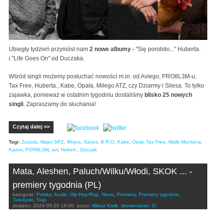
Ubiegły tydzień przyniósł nam
2 nowe albumy -
"Się porobiło..." Huberta.
i "Life Goes On" od Duczaka.
Wśród singli możemy posłuchać nowości m.in. od Aviego, PRO8L3M-u,
Tax Free, Huberta., Kabe, Opała, Miłego ATZ, czy Dziarmy i Silesa. To tylko
zajawka, ponieważ w ostatnim tygodniu dostaliśmy
blisko 25 nowych
singli
. Zapraszamy do słuchania!
Czytaj dalej >>
Tagi:
Zuziula
,
Major SPZ
,
Wojno
,
Sarius
,
B.R.O
,
Kabe
,
Opał
,
Tax Free
,
Malik Montana
,
Kazior
,
POR8L3M
,
avi
,
Hubert.
,
Duczak
Mata, Aleshen, Paluch/Wilku/Włodi, SKOK ... -
premiery tygodnia (PL)
kategorie:
Polska
,
Audio
,
Hip-Hop/Rap
,
News
,
Premiery
,
Premiery tygodnia
,
Teledyski
,
Trap
dodano:
2026-05-20 16:00
przez:
Miłosz Kiełb
(komentarze: 0)