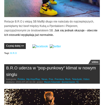
Relacje B.R.O z ekipą SB Maffiji długo nie należały do najcieplejszych,
pamiętamy też beef między Kubą a Pjentakiem i Plejerem,
zaprzyjaźnionymi ze środowiskiem SB.
Jak się jednak okazuje - obecnie
ich stosunki wyglądają już normalnie.
Czytaj dalej >>
Tagi:
B.R.O
video
B.R.O uderza w "pop-punkowy" klimat w nowym
singlu
kategorie:
Polska
,
Hip-Hop/Rap
,
News
,
Pop
,
Premiery
,
Rock
,
Teledyski
,
Video
dodano:
2021-07-16 11:24
przez:
Marek Adamski
(komentarze: 5)