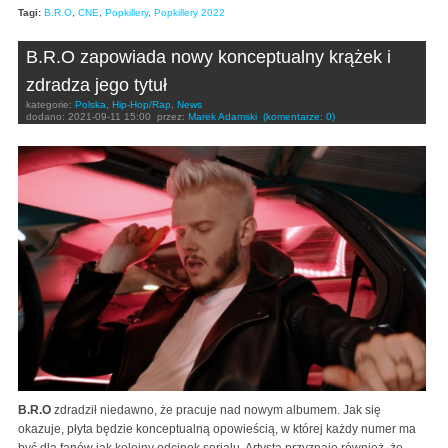
Tagi:
B.R.O
,
CNE
,
Popkillery
,
Popkillery 2022
B.R.O zapowiada nowy konceptualny krążek i
zdradza jego tytuł
kategorie:
Polska
,
Hip-Hop/Rap
,
News
dodano:
2021-09-11 15:00
przez:
Marek Adamski
(komentarze: 0)
B.R.O
zdradził niedawno, że pracuje nad nowym albumem. Jak się
okazuje, płyta będzie konceptualną opowieścią, w której każdy numer ma