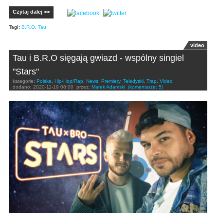
Czytaj dalej >>
Tagi:
B.R.O
,
Tau
video
Tau i B.R.O sięgają gwiazd - wspólny singiel
"Stars"
kategorie:
Polska
,
Hip-Hop/Rap
,
News
,
Premiery
,
Teledyski
,
Trap
,
Video
dodano:
2020-11-19 08:00
przez:
Marek Adamski
(komentarze: 5)