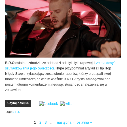
B.R.O
ostatnio zdradził, że odchodzi od stylistyki rapowej, i
że ma dosyć
szufladkowania jego twórczości.
Hype
przypomniał artykuł z
Hip Hop
Nigdy Stop
przytaczający zestawienie raperów, którzy przespali swój
moment, umieszczając w nim właśnie B.R.O. Artysta zareagował pod
postem długim komentarzem, negując słuszność znalezienia się w
zestawieniu.
Czytaj dalej >>
Tagi:
B.R.O
1
2
3
…
następna ›
ostatnia »
Strony