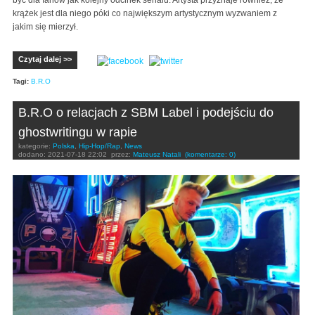
być dla fanów jak kolejny odcinek serialu. Artysta przyznaje również, że
krążek jest dla niego póki co największym artystycznym wyzwaniem z
jakim się mierzył.
Czytaj dalej >>
Tagi:
B.R.O
B.R.O o relacjach z SBM Label i podejściu do
ghostwritingu w rapie
kategorie:
Polska
,
Hip-Hop/Rap
,
News
dodano:
2021-07-18 22:02
przez:
Mateusz Natali
(komentarze: 0)