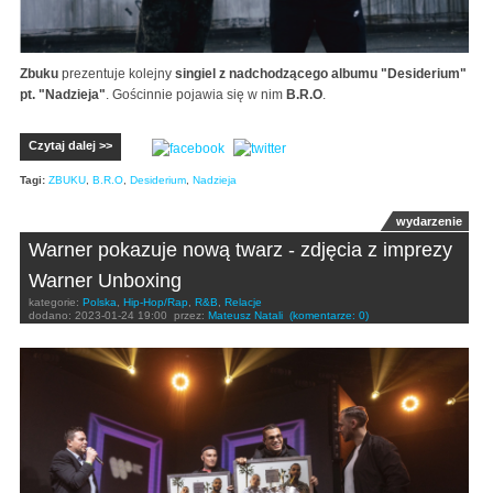
Zbuku
prezentuje kolejny
singiel z nadchodzącego albumu "Desiderium"
pt. "Nadzieja"
. Gościnnie pojawia się w nim
B.R.O
.
Czytaj dalej >>
Tagi:
ZBUKU
,
B.R.O
,
Desiderium
,
Nadzieja
wydarzenie
Warner pokazuje nową twarz - zdjęcia z imprezy
Warner Unboxing
kategorie:
Polska
,
Hip-Hop/Rap
,
R&B
,
Relacje
dodano:
2023-01-24 19:00
przez:
Mateusz Natali
(komentarze: 0)