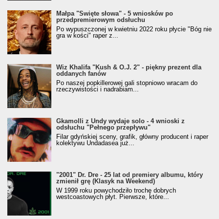
Małpa "Święte słowa" - 5 wniosków po
przedpremierowym odsłuchu
Po wypuszczonej w kwietniu 2022 roku płycie "Bóg nie
gra w kości" raper z...
Wiz Khalifa "Kush & O.J. 2" - piękny prezent dla
oddanych fanów
Po naszej popkillerowej gali stopniowo wracam do
rzeczywistości i nadrabiam...
Gkamolli z Undy wydaje solo - 4 wnioski z
odsłuchu "Pełnego przepływu"
Filar gdyńskiej sceny, grafik, główny producent i raper
kolektywu Undadasea już...
"2001" Dr. Dre - 25 lat od premiery albumu, który
zmienił grę (Klasyk na Weekend)
W 1999 roku powychodziło trochę dobrych
westcoastowych płyt. Pierwsze, które...