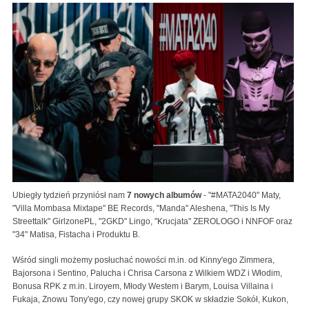
Ubiegły tydzień przyniósł nam
7 nowych albumów
- "#MATA2040" Maty,
"Villa Mombasa Mixtape" BE Records, "Manda" Aleshena, "This Is My
Streettalk" GirlzonePL, "2GKD" Lingo, "Krucjata" ZEROLOGO i NNFOF oraz
"34" Matisa, Fistacha i Produktu B.
Wśród singli możemy posłuchać nowości m.in. od Kinny'ego Zimmera,
Bajorsona i Sentino, Palucha i Chrisa Carsona z Wilkiem WDZ i Włodim,
Bonusa RPK z m.in. Liroyem, Młody Westem i Barym, Louisa Villaina i
Fukaja, Znowu Tony'ego, czy nowej grupy SKOK w składzie Sokół, Kukon,