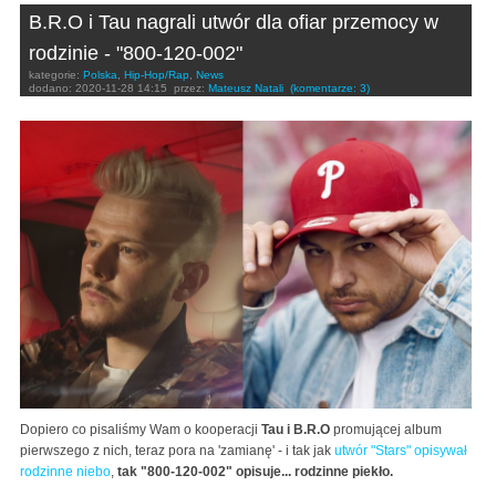
B.R.O i Tau nagrali utwór dla ofiar przemocy w
rodzinie - "800-120-002"
kategorie:
Polska
,
Hip-Hop/Rap
,
News
dodano:
2020-11-28 14:15
przez:
Mateusz Natali
(komentarze: 3)
Dopiero co pisaliśmy Wam o kooperacji
Tau i B.R.O
promującej album
pierwszego z nich, teraz pora na 'zamianę' - i tak jak
utwór "Stars" opisywał
rodzinne niebo
,
tak "800-120-002" opisuje... rodzinne piekło.