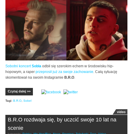
Sobotni koncert
Sobla
odbił się szerokim echem w środowisku hip-
hopowym, a raper
przeprosił już za swoje zachowanie
. Całą sytuację
skomentował na swoim Instagramie
B.R.O
.
Czytaj dalej >>
Tagi:
B.R.O
,
Sobel
video
B.R.O rozdwaja się, by uczcić swoje 10 lat na
scenie
kategorie:
Polska
,
Hip-Hop/Rap
,
News
,
Premiery
,
Teledyski
,
Trap
,
Video