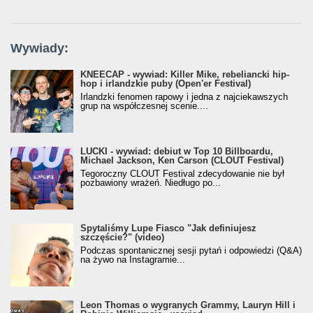
Wywiady:
KNEECAP - wywiad: Killer Mike, rebeliancki hip-
hop i irlandzkie puby (Open'er Festival)
Irlandzki fenomen rapowy i jedna z najciekawszych
grup na współczesnej scenie....
LUCKI - wywiad: debiut w Top 10 Billboardu,
Michael Jackson, Ken Carson (CLOUT Festival)
Tegoroczny CLOUT Festival zdecydowanie nie był
pozbawiony wrażeń. Niedługo po...
Spytaliśmy Lupe Fiasco "Jak definiujesz
szczęście?" (video)
Podczas spontanicznej sesji pytań i odpowiedzi (Q&A)
na żywo na Instagramie...
Leon Thomas o wygranych Grammy, Lauryn Hill i