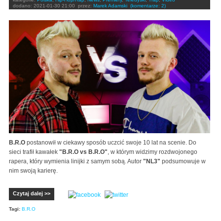
dodano:
2021-01-30 21:00
przez:
Marek Adamski
(komentarze: 2)
B.R.O
postanowił w ciekawy sposób uczcić swoje 10 lat na scenie. Do
sieci trafił kawałek
"B.R.O vs B.R.O"
, w którym widzimy rozdwojonego
rapera, który wymienia linijki z samym sobą. Autor
"NL3"
podsumowuje w
nim swoją karierę.
Czytaj dalej >>
Tagi:
B.R.O