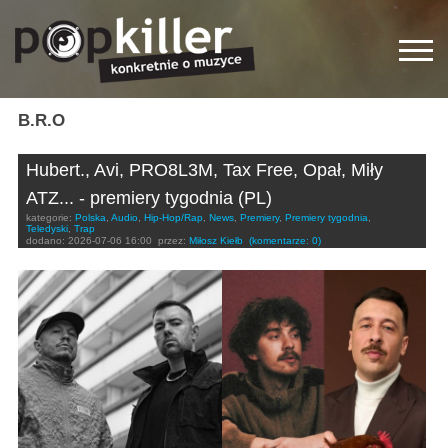
B.R.O
Hubert., Avi, PRO8L3M, Tax Free, Opał, Miły
ATZ... - premiery tygodnia (PL)
kategorie:
Polska
,
Audio
,
Hip-Hop/Rap
,
News
,
Premiery
,
Premiery tygodnia
,
Teledyski
,
Trap
dodano:
2026-07-06 16:00
przez:
Miłosz Kiełb
(komentarze: 0)