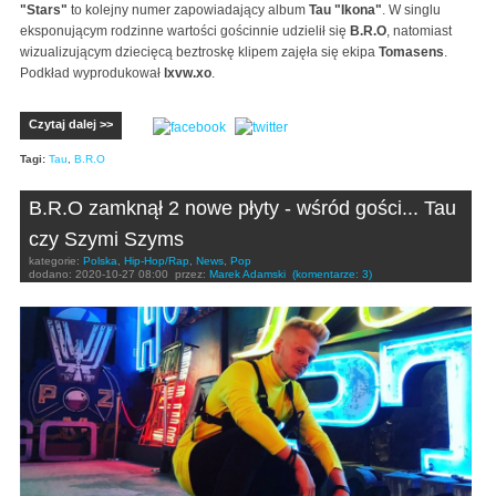
"Stars"
to kolejny numer zapowiadający album
Tau "Ikona"
. W singlu
eksponującym rodzinne wartości gościnnie udzielił się
B.R.O
, natomiast
wizualizującym dziecięcą beztroskę klipem zajęła się ekipa
Tomasens
.
Podkład wyprodukował
lxvw.xo
.
Czytaj dalej >>
Tagi:
Tau
,
B.R.O
B.R.O zamknął 2 nowe płyty - wśród gości... Tau
czy Szymi Szyms
kategorie:
Polska
,
Hip-Hop/Rap
,
News
,
Pop
dodano:
2020-10-27 08:00
przez:
Marek Adamski
(komentarze: 3)