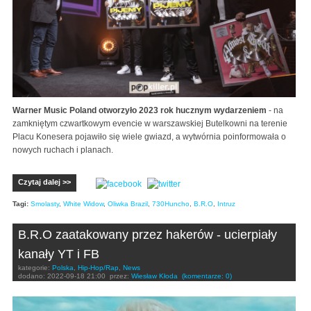
Warner Music Poland otworzyło 2023 rok hucznym wydarzeniem
- na
zamkniętym czwartkowym evencie w warszawskiej Butelkowni na terenie
Placu Konesera pojawiło się wiele gwiazd, a wytwórnia poinformowała o
nowych ruchach i planach.
Czytaj dalej >>
Tagi:
Smolasty
,
White Widow
,
Oliwka Brazil
,
730Huncho
,
B.R.O
,
Intruz
B.R.O zaatakowany przez hakerów - ucierpiały
kanały YT i FB
kategorie:
Polska
,
Hip-Hop/Rap
,
News
dodano:
2022-09-18 21:00
przez:
Wiesław Kłoda
(komentarze: 0)