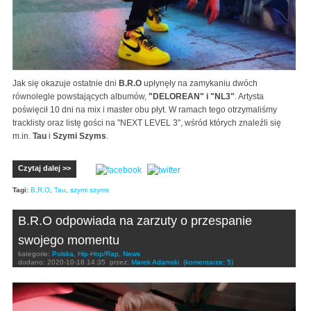
Jak się okazuje ostatnie dni
B.R.O
upłynęły na zamykaniu dwóch
równolegle powstających albumów,
"DELOREAN" i "NL3"
. Artysta
poświęcił 10 dni na mix i master obu płyt. W ramach tego otrzymaliśmy
tracklisty oraz listę gości na "NEXT LEVEL 3", wśród których znaleźli się
m.in.
Tau
i
Szymi Szyms
.
Czytaj dalej >>
Tagi:
B.R.O
,
Tau
,
szymi szyms
B.R.O odpowiada na zarzuty o przespanie
swojego momentu
kategorie:
Polska
,
Hip-Hop/Rap
,
News
dodano:
2020-10-18 14:35
przez:
Marek Adamski
(komentarze: 5)