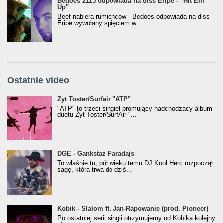
Bedoes 2115 odpowiada na diss Eripe - "Hit Em
Up"
Beef nabiera rumieńców - Bedoes odpowiada na diss
Eripe wywołany spięciem w...
Ostatnie video
Żyt Toster/SurfAir - ATP VIDEO
Żyt Toster/Surfair "ATP"
"ATP" to trzeci singiel promujący nadchodzący album
duetu Żyt Toster/SurfAir "...
donGURALesko z nagrodą za
DGE - Gankstaz Paradajs
Klasyczny/Trueschoolowy Album Roku
To właśnie tu, pół wieku temu DJ Kool Herc rozpoczął
(Popkillery 2023)
sagę, która trwa do dziś...
Kobik - Slalom ft. Jan-Rapowanie (prod. Pioneer)
Kobik - Slalom ft. Jan-Rapowanie (prod. Pioneer)
[Official Music Visualiser]
Po ostatniej serii singli otrzymujemy od Kobika kolejny