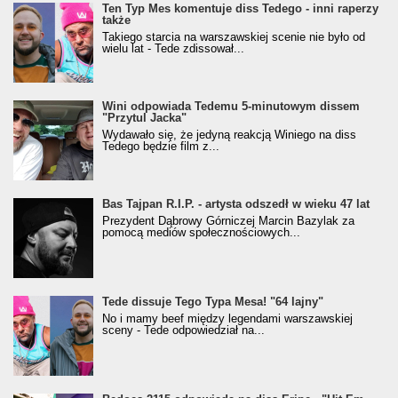
Ten Typ Mes komentuje diss Tedego - inni raperzy
także
Takiego starcia na warszawskiej scenie nie było od
wielu lat - Tede zdissował...
Wini odpowiada Tedemu 5-minutowym dissem
"Przytul Jacka"
Wydawało się, że jedyną reakcją Winiego na diss
Tedego będzie film z...
Bas Tajpan R.I.P. - artysta odszedł w wieku 47 lat
Prezydent Dąbrowy Górniczej Marcin Bazylak za
pomocą mediów społecznościowych...
Tede dissuje Tego Typa Mesa! "64 lajny"
No i mamy beef między legendami warszawskiej
sceny - Tede odpowiedział na...