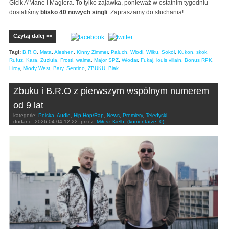
Gicik A'Mane i Magiera. To tylko zajawka, ponieważ w ostatnim tygodniu
dostaliśmy
blisko 40 nowych singli
. Zapraszamy do słuchania!
Czytaj dalej >>
Tagi:
B.R.O
,
Mata
,
Aleshen
,
Kinny Zimmer
,
Paluch
,
Włodi
,
Wilku
,
Sokół
,
Kukon
,
skok
,
Rufuz
,
Kara
,
Zuziula
,
Frosti
,
waima
,
Major SPZ
,
Włodar
,
Fukaj
,
louis villain
,
Bonus RPK
,
Liroy
,
Młody West
,
Bary
,
Sentino
,
ZBUKU
,
Biak
Zbuku i B.R.O z pierwszym wspólnym numerem
od 9 lat
kategorie:
Polska
,
Audio
,
Hip-Hop/Rap
,
News
,
Premiery
,
Teledyski
dodano:
2026-04-04 12:22
przez:
Miłosz Kiełb
(komentarze: 0)