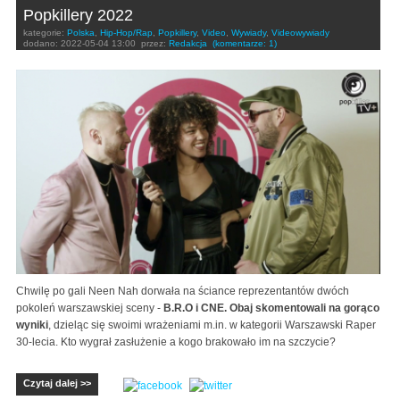
Popkillery 2022
kategorie:
Polska
,
Hip-Hop/Rap
,
Popkillery
,
Video
,
Wywiady
,
Videowywiady
dodano:
2022-05-04 13:00
przez:
Redakcja
(komentarze: 1)
Chwilę po gali Neen Nah dorwała na ściance reprezentantów dwóch
pokoleń warszawskiej sceny -
B.R.O i CNE. Obaj skomentowali na gorąco
wyniki
, dzieląc się swoimi wrażeniami m.in. w kategorii Warszawski Raper
30-lecia. Kto wygrał zasłużenie a kogo brakowało im na szczycie?
Czytaj dalej >>