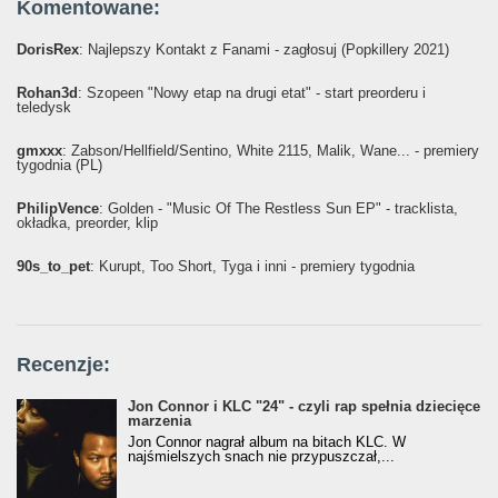
Komentowane:
DorisRex
: Najlepszy Kontakt z Fanami - zagłosuj (Popkillery 2021)
Rohan3d
: Szopeen "Nowy etap na drugi etat" - start preorderu i
teledysk
gmxxx
: Żabson/Hellfield/Sentino, White 2115, Malik, Wane... - premiery
tygodnia (PL)
PhilipVence
: Golden - "Music Of The Restless Sun EP" - tracklista,
okładka, preorder, klip
90s_to_pet
: Kurupt, Too Short, Tyga i inni - premiery tygodnia
Recenzje:
Jon Connor i KLC "24" - czyli rap spełnia dziecięce
marzenia
Jon Connor nagrał album na bitach KLC. W
najśmielszych snach nie przypuszczał,...