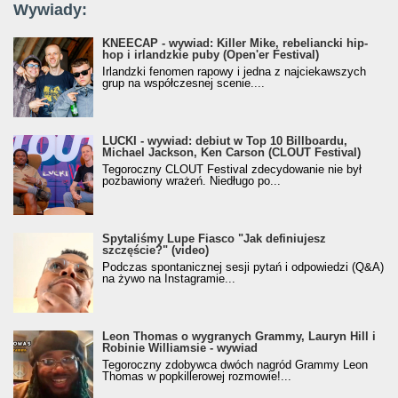
Wywiady:
KNEECAP - wywiad: Killer Mike, rebeliancki hip-
hop i irlandzkie puby (Open'er Festival)
Irlandzki fenomen rapowy i jedna z najciekawszych
grup na współczesnej scenie....
LUCKI - wywiad: debiut w Top 10 Billboardu,
Michael Jackson, Ken Carson (CLOUT Festival)
Tegoroczny CLOUT Festival zdecydowanie nie był
pozbawiony wrażeń. Niedługo po...
Spytaliśmy Lupe Fiasco "Jak definiujesz
szczęście?" (video)
Podczas spontanicznej sesji pytań i odpowiedzi (Q&A)
na żywo na Instagramie...
Leon Thomas o wygranych Grammy, Lauryn Hill i
Robinie Williamsie - wywiad
Tegoroczny zdobywca dwóch nagród Grammy Leon
Thomas w popkillerowej rozmowie!...