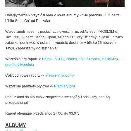
Ubiegły tydzień przyniósł nam
2 nowe albumy -
"Się porobiło..." Huberta.
i "Life Goes On" od Duczaka.
Wśród singli możemy posłuchać nowości m.in. od Aviego, PRO8L3M-u,
Tax Free, Huberta., Kabe, Opała, Miłego ATZ, czy Dziarmy i Silesa. To tylko
zajawka, ponieważ w ostatnim tygodniu dostaliśmy
blisko 25 nowych
singli
. Zapraszamy do słuchania!
Wcześniejszy raport ->
Bardal, SKOK, Paluch, Fokus/Rahim, Malik/Kizo... -
premiery tygodnia
Cotygodniowe raporty ->
Premiery tygodnia
Wszystkie premiery płytowe ->
Premiery płyt
Pod linkami do albumów znajdziecie szczegóły i odsłuchy, poniżej
przegląd singli.
Raport obejmuje przedział od 27.06. do 03.07.
ALBUMY