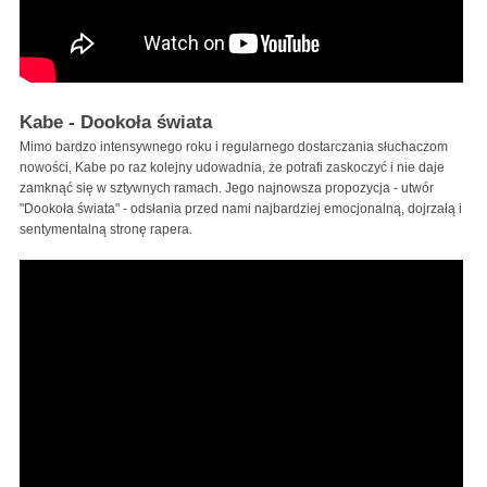
Kabe - Dookoła świata
Mimo bardzo intensywnego roku i regularnego dostarczania słuchaczom
nowości, Kabe po raz kolejny udowadnia, że potrafi zaskoczyć i nie daje
zamknąć się w sztywnych ramach. Jego najnowsza propozycja - utwór
"Dookoła świata" - odsłania przed nami najbardziej emocjonalną, dojrzałą i
sentymentalną stronę rapera.