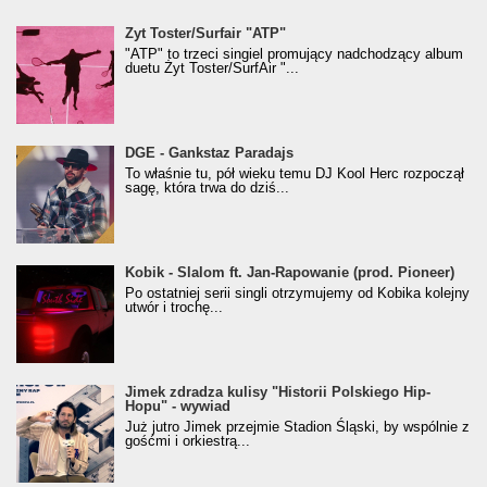
Żyt Toster/SurfAir - ATP VIDEO
Żyt Toster/Surfair "ATP"
"ATP" to trzeci singiel promujący nadchodzący album
duetu Żyt Toster/SurfAir "...
donGURALesko z nagrodą za
DGE - Gankstaz Paradajs
Klasyczny/Trueschoolowy Album Roku
To właśnie tu, pół wieku temu DJ Kool Herc rozpoczął
(Popkillery 2023)
sagę, która trwa do dziś...
Kobik - Slalom ft. Jan-Rapowanie (prod. Pioneer)
Kobik - Slalom ft. Jan-Rapowanie (prod. Pioneer)
[Official Music Visualiser]
Po ostatniej serii singli otrzymujemy od Kobika kolejny
utwór i trochę...
Jimek zdradza kulisy "Historii Polskiego Hip-
Jimek zdradza kulisy "Historii Polskiego Hip-
Hopu" - wywiad
Hopu" - wywiad
Już jutro Jimek przejmie Stadion Śląski, by wspólnie z
gośćmi i orkiestrą...