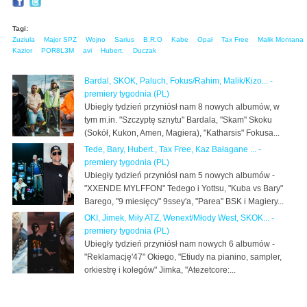
Tagi:
Zuziula
Major SPZ
Wojno
Sarius
B.R.O
Kabe
Opał
Tax Free
Malik Montana
Kazior
POR8L3M
avi
Hubert.
Duczak
Bardal, SKOK, Paluch, Fokus/Rahim, Malik/Kizo... -
premiery tygodnia (PL)
Ubiegły tydzień przyniósł nam 8 nowych albumów, w
tym m.in. "Szczyptę sznytu" Bardala, "Skam" Skoku
(Sokół, Kukon, Amen, Magiera), "Katharsis" Fokusa...
Tede, Bary, Hubert., Tax Free, Kaz Bałagane ... -
premiery tygodnia (PL)
Ubiegły tydzień przyniósł nam 5 nowych albumów -
"XXENDE MYLFFON" Tedego i Yottsu, "Kuba vs Bary"
Barego, "9 miesięcy" 9ssey'a, "Parea" BSK i Magiery...
OKI, Jimek, Miły ATZ, Wenext/Młody West, SKOK... -
premiery tygodnia (PL)
Ubiegły tydzień przyniósł nam nowych 6 albumów -
"Reklamację'47" Okiego, "Etiudy na pianino, sampler,
orkiestrę i kolegów" Jimka, "Atezetcore:...