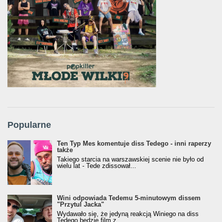
Popularne
Ten Typ Mes komentuje diss Tedego - inni raperzy
także
Takiego starcia na warszawskiej scenie nie było od
wielu lat - Tede zdissował...
Wini odpowiada Tedemu 5-minutowym dissem
"Przytul Jacka"
Wydawało się, że jedyną reakcją Winiego na diss
Tedego będzie film z...