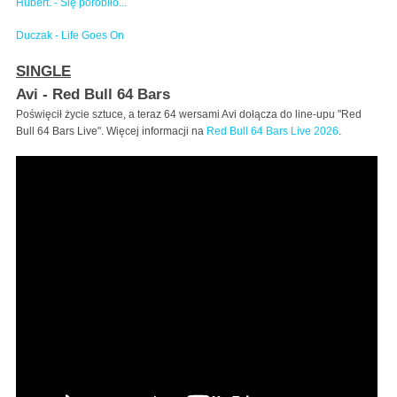
Hubert. - Się porobiło...
Duczak - Life Goes On
SINGLE
Avi - Red Bull 64 Bars
Poświęcił życie sztuce, a teraz 64 wersami Avi dołącza do line-upu "Red
Bull 64 Bars Live". Więcej informacji na
Red Bull 64 Bars Live 2026
.