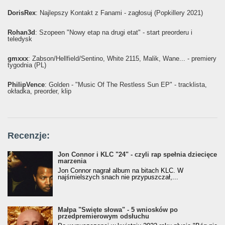
DorisRex
: Najlepszy Kontakt z Fanami - zagłosuj (Popkillery 2021)
Rohan3d
: Szopeen "Nowy etap na drugi etat" - start preorderu i
teledysk
gmxxx
: Żabson/Hellfield/Sentino, White 2115, Malik, Wane... - premiery
tygodnia (PL)
PhilipVence
: Golden - "Music Of The Restless Sun EP" - tracklista,
okładka, preorder, klip
Recenzje:
Jon Connor i KLC "24" - czyli rap spełnia dziecięce
marzenia
Jon Connor nagrał album na bitach KLC. W
najśmielszych snach nie przypuszczał,...
Małpa "Święte słowa" - 5 wniosków po
przedpremierowym odsłuchu