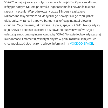
"OPA7" to najdojrzalszy z dotychczasowych projektów Opała — album,
który już samym tytułem podkreśla jego tożsamość i pewność miejsca
rapera na scenie. Wyprodukowany przez Blindersa zaskakuje
różnorodnością brzmień: od klasycznego nowojorskiego rapu, przez
elektroniczny trance i trapowe bangery, a kończąc na nastrojowym
cloudzie. Cały materiał, jak zawsze u Opała, spaja SŁOWO. Teksty artysty
są niezwykle osobiste, szczere i pozbawione pustych wersów, często
uderzają emocjonalną intensywnością. "OPA7" to świadectwo artystycznej
świadomości i momentu, w którym artysta w pełni rozumie, kim jest i co
chce przekazać słuchaczom. Więcej informacji na
VOODOO SPACE
.