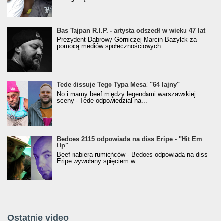
Bas Tajpan R.I.P. - artysta odszedł w wieku 47 lat
Prezydent Dąbrowy Górniczej Marcin Bazylak za
pomocą mediów społecznościowych...
Tede dissuje Tego Typa Mesa! "64 lajny"
No i mamy beef między legendami warszawskiej
sceny - Tede odpowiedział na...
Bedoes 2115 odpowiada na diss Eripe - "Hit Em
Up"
Beef nabiera rumieńców - Bedoes odpowiada na diss
Eripe wywołany spięciem w...
Ostatnie video