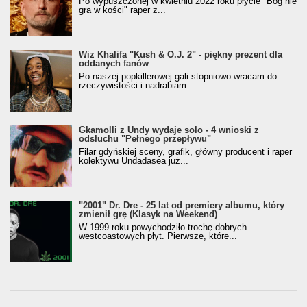
Po wypuszczonej w kwietniu 2022 roku płycie "Bóg nie
gra w kości" raper z...
Wiz Khalifa "Kush & O.J. 2" - piękny prezent dla
oddanych fanów
Po naszej popkillerowej gali stopniowo wracam do
rzeczywistości i nadrabiam...
Gkamolli z Undy wydaje solo - 4 wnioski z
odsłuchu "Pełnego przepływu"
Filar gdyńskiej sceny, grafik, główny producent i raper
kolektywu Undadasea już...
"2001" Dr. Dre - 25 lat od premiery albumu, który
zmienił grę (Klasyk na Weekend)
W 1999 roku powychodziło trochę dobrych
westcoastowych płyt. Pierwsze, które...