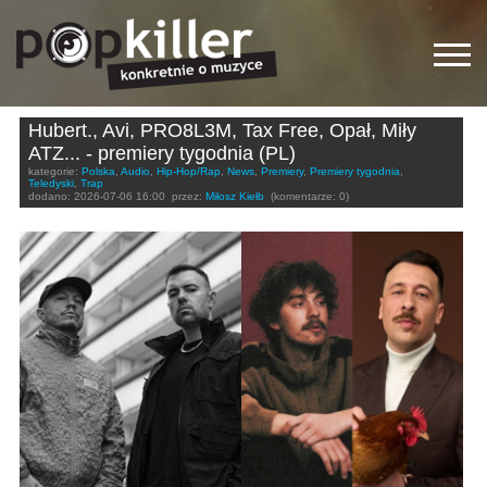
Hubert., Avi, PRO8L3M, Tax Free, Opał, Miły
ATZ... - premiery tygodnia (PL)
kategorie:
Polska
,
Audio
,
Hip-Hop/Rap
,
News
,
Premiery
,
Premiery tygodnia
,
Teledyski
,
Trap
dodano:
2026-07-06 16:00
przez:
Miłosz Kiełb
(komentarze: 0)