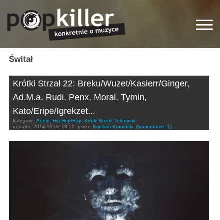
Świtał
Krótki Strzał 22: Breku/Wuzet/Kasierr/Ginger,
Ad.M.a, Rudi, Penx, Moral, Tymin,
Kato/Eripe/Igrekzet...
kategorie:
Audio
,
Hip-Hop/Rap
,
Krótki Strzał
,
Teledyski
dodano:
2014-09-02 18:00
przez:
Krystian Krupiński
(komentarze: 1)