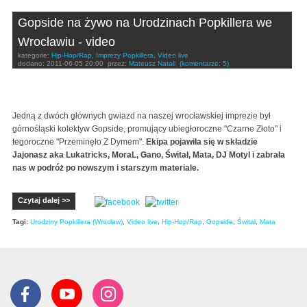
Gopside na żywo na Urodzinach Popkillera we
Wrocławiu - video
kategorie:
Hip-Hop/Rap
,
Imprezy Popkillera
,
Video live
dodano:
2011-06-05 20:00
przez:
Mateusz Natali
(komentarze: 5)
Jedną z dwóch głównych gwiazd na naszej wrocławskiej imprezie był
górnośląski kolektyw Gopside, promujący ubiegłoroczne "Czarne Złoto" i
tegoroczne "Przeminęło Z Dymem".
Ekipa pojawiła się w składzie
Jajonasz aka Lukatricks, MoraL, Gano, Świtał, Mata, DJ Motyl i zabrała
nas w podróż po nowszym i starszym materiale.
Czytaj dalej >>
Tagi:
Urodziny Popkillera (Wrocław)
,
Video live
,
Hip-Hop/Rap
,
Gopside
,
Świtał
,
Mata