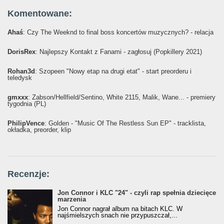
Komentowane:
Ahaś
: Czy The Weeknd to final boss koncertów muzycznych? - relacja
DorisRex
: Najlepszy Kontakt z Fanami - zagłosuj (Popkillery 2021)
Rohan3d
: Szopeen "Nowy etap na drugi etat" - start preorderu i
teledysk
gmxxx
: Żabson/Hellfield/Sentino, White 2115, Malik, Wane... - premiery
tygodnia (PL)
PhilipVence
: Golden - "Music Of The Restless Sun EP" - tracklista,
okładka, preorder, klip
Recenzje:
Jon Connor i KLC "24" - czyli rap spełnia dziecięce
marzenia
Jon Connor nagrał album na bitach KLC. W
najśmielszych snach nie przypuszczał,...