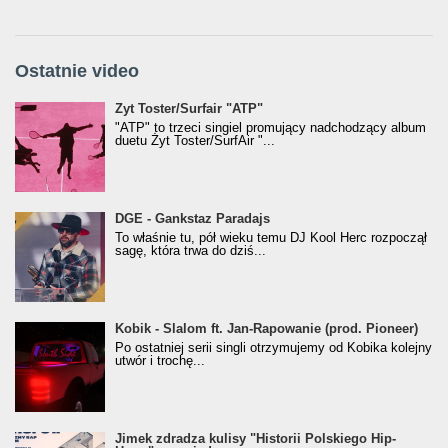
Ostatnie video
Żyt Toster/SurfAir - ATP VIDEO
Żyt Toster/Surfair "ATP"
"ATP" to trzeci singiel promujący nadchodzący album
duetu Żyt Toster/SurfAir "...
donGURALesko z nagrodą za
DGE - Gankstaz Paradajs
Klasyczny/Trueschoolowy Album Roku
To właśnie tu, pół wieku temu DJ Kool Herc rozpoczął
(Popkillery 2023)
sagę, która trwa do dziś...
Kobik - Slalom ft. Jan-Rapowanie (prod. Pioneer)
Kobik - Slalom ft. Jan-Rapowanie (prod. Pioneer)
[Official Music Visualiser]
Po ostatniej serii singli otrzymujemy od Kobika kolejny
utwór i trochę...
Jimek zdradza kulisy "Historii Polskiego Hip-
Jimek zdradza kulisy "Historii Polskiego Hip-