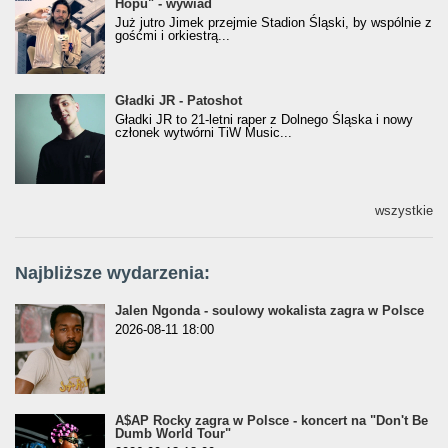
Hopu" - wywiad
Hopu" - wywiad
Już jutro Jimek przejmie Stadion Śląski, by wspólnie z
gośćmi i orkiestrą...
Gładki JR - Patoshot
Gładki JR - Patoshot
Gładki JR to 21-letni raper z Dolnego Śląska i nowy
członek wytwórni TiW Music...
wszystkie
Najbliższe wydarzenia:
Jalen Ngonda - soulowy wokalista zagra w Polsce
2026-08-11 18:00
A$AP Rocky zagra w Polsce - koncert na "Don't Be
Dumb World Tour"