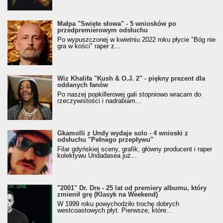
Małpa "Święte słowa" - 5 wniosków po
przedpremierowym odsłuchu
Po wypuszczonej w kwietniu 2022 roku płycie "Bóg nie
gra w kości" raper z...
Wiz Khalifa "Kush & O.J. 2" - piękny prezent dla
oddanych fanów
Po naszej popkillerowej gali stopniowo wracam do
rzeczywistości i nadrabiam...
Gkamolli z Undy wydaje solo - 4 wnioski z
odsłuchu "Pełnego przepływu"
Filar gdyńskiej sceny, grafik, główny producent i raper
kolektywu Undadasea już...
"2001" Dr. Dre - 25 lat od premiery albumu, który
zmienił grę (Klasyk na Weekend)
W 1999 roku powychodziło trochę dobrych
westcoastowych płyt. Pierwsze, które...