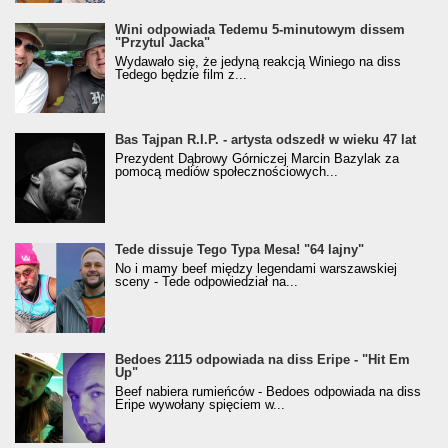
Wini odpowiada Tedemu 5-minutowym dissem
"Przytul Jacka"
Wydawało się, że jedyną reakcją Winiego na diss
Tedego będzie film z...
Bas Tajpan R.I.P. - artysta odszedł w wieku 47 lat
Prezydent Dąbrowy Górniczej Marcin Bazylak za
pomocą mediów społecznościowych...
Tede dissuje Tego Typa Mesa! "64 lajny"
No i mamy beef między legendami warszawskiej
sceny - Tede odpowiedział na...
Bedoes 2115 odpowiada na diss Eripe - "Hit Em
Up"
Beef nabiera rumieńców - Bedoes odpowiada na diss
Eripe wywołany spięciem w...