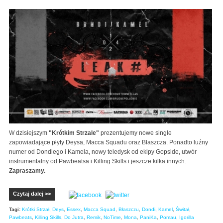
W dzisiejszym
"Krótkim Strzale"
prezentujemy nowe single
zapowiadające płyty Deysa, Macca Squadu oraz Błaszcza. Ponadto luźny
numer od Dondiego i Kamela, nowy teledysk od ekipy Gopside, utwór
instrumentalny od Pawbeatsa i Killing Skills i jeszcze kilka innych.
Zapraszamy.
Czytaj dalej >>
Tagi:
Krótki Strzał
,
Deys
,
Essex
,
Macca Squad
,
Błaszczu
,
Dondi
,
Kamel
,
Świtał
,
Pawbeats
,
Killing Skills
,
Do Jutra
,
Remik
,
NoTime
,
Mona
,
PaniKa
,
Pomau
,
Igorilla