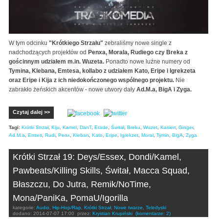
W tym odcinku
"Krótkiego Strzału"
zebraliśmy nowe single z
nadchodzących projektów od
Penxa, Morala, Rudiego czy Breka z
gościnnym udziałem m.in. Wuzeta.
Ponadto nowe luźne numery od
Tymina, Klebana, Emtesa, kollabo z udziałem Kato, Eripe i Igrekzeta
oraz Eripe i Kija z ich niedokończonego wspólnego projektu.
Nie
zabrakło żeńskich akcentów - nowe utwory dały
Ad.M.a, BigA i Zyga.
Czytaj dalej >>
Tagi:
Krótki Strzał
,
Kiju
,
Kamel
,
DanT
,
Erade
,
Świtał
,
Breku
,
Wuzet
,
Kasierr
,
Ginger
,
Ad.M.a
,
Emtes
,
Rudi
,
Penx
,
Kleban
,
Kato
,
Eripe
,
Igrekzet
,
Moral
,
Tymin
,
BigA
,
Zyga
Krótki Strzał 19: Deys/Essex, Dondi/Kamel,
Pawbeats/Killing Skills, Świtał, Macca Squad,
Błaszczu, Do Jutra, Remik/NoTime,
Mona/PaniKa, PomaU/Igorilla
kategorie:
Audio
,
Hip-Hop/Rap
,
Krótki Strzał
,
Nowe twarze
,
Teledyski
dodano:
2014-07-07 17:00
przez:
Krystian Krupiński
(komentarze: 2)