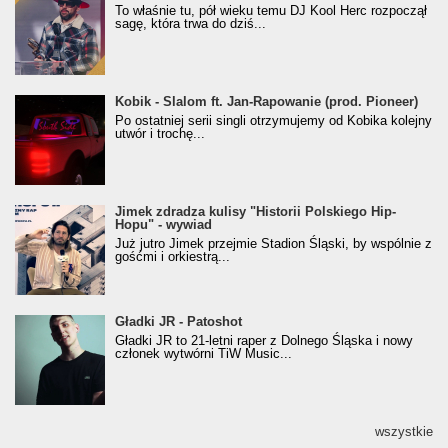
Klasyczny/Trueschoolowy Album Roku
To właśnie tu, pół wieku temu DJ Kool Herc rozpoczął
(Popkillery 2023)
sagę, która trwa do dziś...
Kobik - Slalom ft. Jan-Rapowanie (prod. Pioneer)
Kobik - Slalom ft. Jan-Rapowanie (prod. Pioneer)
[Official Music Visualiser]
Po ostatniej serii singli otrzymujemy od Kobika kolejny
utwór i trochę...
Jimek zdradza kulisy "Historii Polskiego Hip-
Jimek zdradza kulisy "Historii Polskiego Hip-
Hopu" - wywiad
Hopu" - wywiad
Już jutro Jimek przejmie Stadion Śląski, by wspólnie z
gośćmi i orkiestrą...
Gładki JR - Patoshot
Gładki JR - Patoshot
Gładki JR to 21-letni raper z Dolnego Śląska i nowy
członek wytwórni TiW Music...
wszystkie