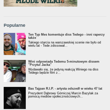
Popularne
Ten Typ Mes komentuje diss Tedego - inni raperzy
także
Takiego starcia na warszawskiej scenie nie było od
wielu lat - Tede zdissował...
Wini odpowiada Tedemu 5-minutowym dissem
"Przytul Jacka"
Wydawało się, że jedyną reakcją Winiego na diss
Tedego będzie film z...
Bas Tajpan R.I.P. - artysta odszedł w wieku 47 lat
Prezydent Dąbrowy Górniczej Marcin Bazylak za
pomocą mediów społecznościowych...