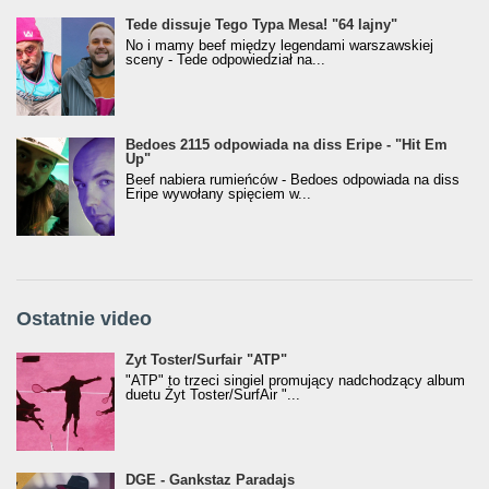
Tede dissuje Tego Typa Mesa! "64 lajny"
No i mamy beef między legendami warszawskiej
sceny - Tede odpowiedział na...
Bedoes 2115 odpowiada na diss Eripe - "Hit Em
Up"
Beef nabiera rumieńców - Bedoes odpowiada na diss
Eripe wywołany spięciem w...
Ostatnie video
Żyt Toster/SurfAir - ATP VIDEO
Żyt Toster/Surfair "ATP"
"ATP" to trzeci singiel promujący nadchodzący album
duetu Żyt Toster/SurfAir "...
donGURALesko z nagrodą za
DGE - Gankstaz Paradajs