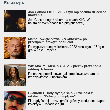
Recenzje:
Jon Connor i KLC "24" - czyli rap spełnia dziecięce
marzenia
Jon Connor nagrał album na bitach KLC. W
najśmielszych snach nie przypuszczał,...
Małpa "Święte słowa" - 5 wniosków po
przedpremierowym odsłuchu
Po wypuszczonej w kwietniu 2022 roku płycie "Bóg nie
gra w kości" raper z...
Wiz Khalifa "Kush & O.J. 2" - piękny prezent dla
oddanych fanów
Po naszej popkillerowej gali stopniowo wracam do
rzeczywistości i nadrabiam...
Gkamolli z Undy wydaje solo - 4 wnioski z
odsłuchu "Pełnego przepływu"
Filar gdyńskiej sceny, grafik, główny producent i raper
kolektywu Undadasea już...