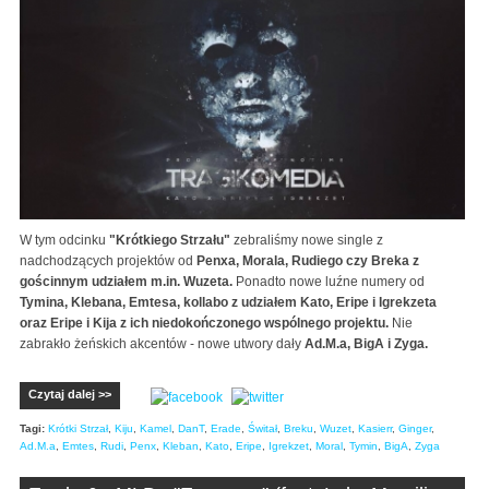
W tym odcinku
"Krótkiego Strzału"
zebraliśmy nowe single z
nadchodzących projektów od
Penxa, Morala, Rudiego czy Breka z
gościnnym udziałem m.in. Wuzeta.
Ponadto nowe luźne numery od
Tymina, Klebana, Emtesa, kollabo z udziałem Kato, Eripe i Igrekzeta
oraz Eripe i Kija z ich niedokończonego wspólnego projektu.
Nie
zabrakło żeńskich akcentów - nowe utwory dały
Ad.M.a, BigA i Zyga.
Czytaj dalej >>
Tagi:
Krótki Strzał
,
Kiju
,
Kamel
,
DanT
,
Erade
,
Świtał
,
Breku
,
Wuzet
,
Kasierr
,
Ginger
,
Ad.M.a
,
Emtes
,
Rudi
,
Penx
,
Kleban
,
Kato
,
Eripe
,
Igrekzet
,
Moral
,
Tymin
,
BigA
,
Zyga