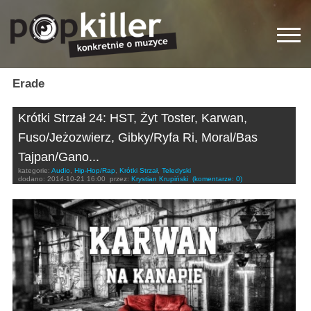
Erade
Krótki Strzał 24: HST, Żyt Toster, Karwan,
Fuso/Jeżozwierz, Gibky/Ryfa Ri, Moral/Bas
Tajpan/Gano...
kategorie:
Audio
,
Hip-Hop/Rap
,
Krótki Strzał
,
Teledyski
dodano:
2014-10-21 16:00
przez:
Krystian Krupiński
(komentarze: 0)