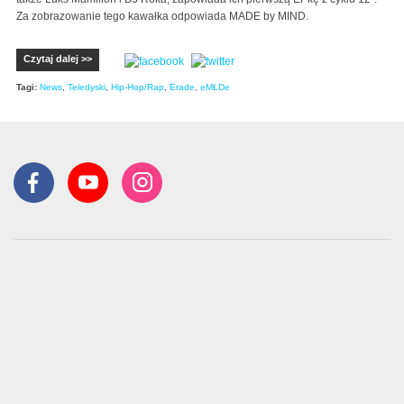
Za zobrazowanie tego kawałka odpowiada MADE by MIND.
Czytaj dalej >>
Tagi:
News
,
Teledyski
,
Hip-Hop/Rap
,
Erade
,
eMŁDe