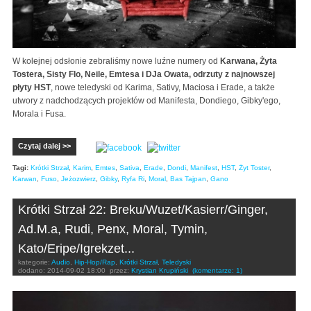
W kolejnej odsłonie zebraliśmy nowe luźne numery od
Karwana, Żyta
Tostera, Sisty Flo, Neile, Emtesa i DJa Owata, odrzuty z najnowszej
płyty HST
, nowe teledyski od Karima, Sativy, Maciosa i Erade, a także
utwory z nadchodzących projektów od Manifesta, Dondiego, Gibky'ego,
Morala i Fusa.
Czytaj dalej >>
Tagi:
Krótki Strzał
,
Karim
,
Emtes
,
Sativa
,
Erade
,
Dondi
,
Manifest
,
HST
,
Żyt Toster
,
Karwan
,
Fuso
,
Jeżozwierz
,
Gibky
,
Ryfa Ri
,
Moral
,
Bas Tajpan
,
Gano
Krótki Strzał 22: Breku/Wuzet/Kasierr/Ginger,
Ad.M.a, Rudi, Penx, Moral, Tymin,
Kato/Eripe/Igrekzet...
kategorie:
Audio
,
Hip-Hop/Rap
,
Krótki Strzał
,
Teledyski
dodano:
2014-09-02 18:00
przez:
Krystian Krupiński
(komentarze: 1)