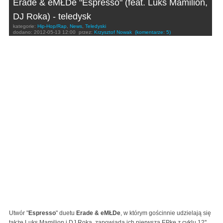
Erade & eMŁDe "Espresso" (feat. Luks Mamilion,
DJ Roka) - teledysk
kategorie:
Hip-Hop/Rap
,
News
,
Teledyski
dodano:
2012-05-13 12:00
przez:
Krzysztof Nowak
(komentarze: 5)
Utwór "
Espresso
" duetu
Erade & eMŁDe
, w którym gościnnie udzielają się
także Luks Mamilion i DJ Roka, zapowiada ich pierwszą EPkę z cyklu 12''.