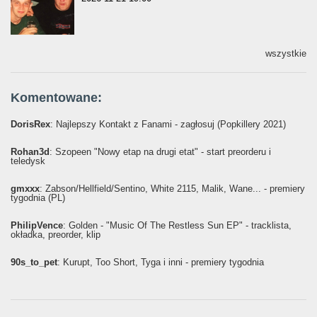
wszystkie
Komentowane:
DorisRex
: Najlepszy Kontakt z Fanami - zagłosuj (Popkillery 2021)
Rohan3d
: Szopeen "Nowy etap na drugi etat" - start preorderu i
teledysk
gmxxx
: Żabson/Hellfield/Sentino, White 2115, Malik, Wane... - premiery
tygodnia (PL)
PhilipVence
: Golden - "Music Of The Restless Sun EP" - tracklista,
okładka, preorder, klip
90s_to_pet
: Kurupt, Too Short, Tyga i inni - premiery tygodnia