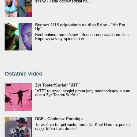
sceny - Tede odpowiedział na...
Bedoes 2115 odpowiada na diss Eripe - "Hit Em
Up"
Beef nabiera rumieńców - Bedoes odpowiada na diss
Eripe wywołany spięciem w...
Ostatnie video
Żyt Toster/SurfAir - ATP VIDEO
Żyt Toster/Surfair "ATP"
"ATP" to trzeci singiel promujący nadchodzący album
duetu Żyt Toster/SurfAir "...
donGURALesko z nagrodą za
DGE - Gankstaz Paradajs
Klasyczny/Trueschoolowy Album Roku
To właśnie tu, pół wieku temu DJ Kool Herc rozpoczął
(Popkillery 2023)
sagę, która trwa do dziś...