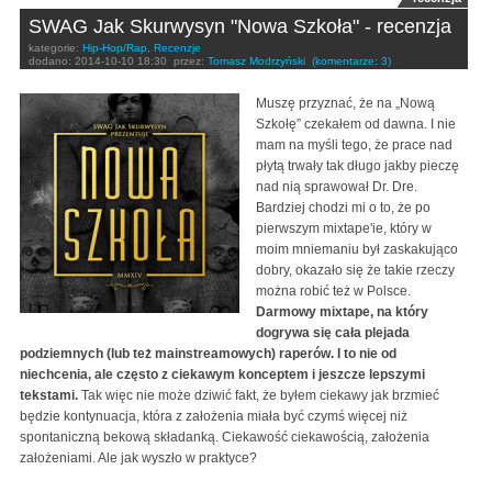
SWAG Jak Skurwysyn "Nowa Szkoła" - recenzja
kategorie:
Hip-Hop/Rap
,
Recenzje
dodano:
2014-10-10 18:30
przez:
Tomasz Modrzyński
(komentarze: 3)
Muszę przyznać, że na „Nową
Szkołę” czekałem od dawna. I nie
mam na myśli tego, że prace nad
płytą trwały tak długo jakby pieczę
nad nią sprawował Dr. Dre.
Bardziej chodzi mi o to, że po
pierwszym mixtape'ie, który w
moim mniemaniu był zaskakująco
dobry, okazało się że takie rzeczy
można robić też w Polsce.
Darmowy mixtape, na który
dogrywa się cała plejada
podziemnych (lub też mainstreamowych) raperów. I to nie od
niechcenia, ale często z ciekawym konceptem i jeszcze lepszymi
tekstami.
Tak więc nie może dziwić fakt, że byłem ciekawy jak brzmieć
będzie kontynuacja, która z założenia miała być czymś więcej niż
spontaniczną bekową składanką. Ciekawość ciekawością, założenia
założeniami. Ale jak wyszło w praktyce?