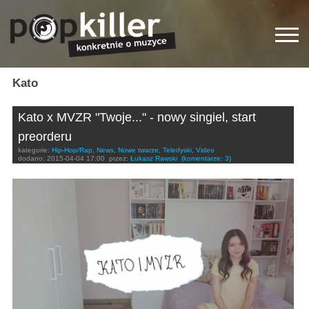
Kato
Kato x MVZR "Twoje..." - nowy singiel, start
preorderu
kategorie:
Hip-Hop/Rap
,
News
,
Nowe twarze
,
Teledyski
,
Video
dodano:
2015-04-04 17:00
przez:
Łukasz Rawski
(komentarze: 3)