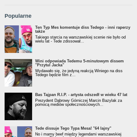
Popularne
Ten Typ Mes komentuje diss Tedego - inni raperzy
także
Takiego starcia na warszawskiej scenie nie było od
wielu lat - Tede zdissował...
Wini odpowiada Tedemu 5-minutowym dissem
"Przytul Jacka"
Wydawało się, że jedyną reakcją Winiego na diss
Tedego będzie film z...
Bas Tajpan R.I.P. - artysta odszedł w wieku 47 lat
Prezydent Dąbrowy Górniczej Marcin Bazylak za
pomocą mediów społecznościowych...
Tede dissuje Tego Typa Mesa! "64 lajny"
No i mamy beef między legendami warszawskiej