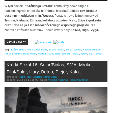
W tym odcinku
"Krótkiego Strzału"
zebraliśmy nowe single z
nadchodzących projektów od
Penxa, Morala, Rudiego czy Breka z
gościnnym udziałem m.in. Wuzeta.
Ponadto nowe luźne numery od
Tymina, Klebana, Emtesa, kollabo z udziałem Kato, Eripe i Igrekzeta
oraz Eripe i Kija z ich niedokończonego wspólnego projektu.
Nie
zabrakło żeńskich akcentów - nowe utwory dały
Ad.M.a, BigA i Zyga.
Czytaj dalej >>
Tagi:
Krótki Strzał
,
Kiju
,
Kamel
,
DanT
,
Erade
,
Świtał
,
Breku
,
Wuzet
,
Kasierr
,
Ginger
,
Ad.M.a
,
Emtes
,
Rudi
,
Penx
,
Kleban
,
Kato
,
Eripe
,
Igrekzet
,
Moral
,
Tymin
,
BigA
,
Zyga
Krótki Strzał 16: Solar/Białas, SMA, Mroku,
Flint/Solar, Hary, Beteo, Plejer, Kato...
kategorie:
Audio
,
Hip-Hop/Rap
,
Krótki Strzał
dodano:
2014-05-14 15:00
przez:
Krystian Krupiński
(komentarze: 1)