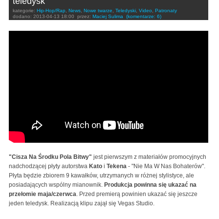
teledysk
kategorie:
Hip-Hop/Rap
,
News
,
Nowe twarze
,
Teledyski
,
Video
,
Patronaty
dodano:
2013-04-13 18:00
przez:
Maciej Sulima
(komentarze: 6)
KATO & TEKEN - Cisza na środku pola bitwy
"Cisza Na Środku Pola Bitwy"
jest pierwszym z materiałów promocyjnych
nadchodzącej płyty autorstwa
Kato
i
Tekena
- "Nie Ma W Nas Bohaterów".
Płyta będzie zbiorem 9 kawałków, utrzymanych w różnej stylistyce, ale
posiadających wspólny mianownik.
Produkcja powinna się ukazać na
przełomie maja/czerwca
. Przed premierą powinien ukazać się jeszcze
jeden teledysk. Realizacją klipu zajął się Vegas Studio.