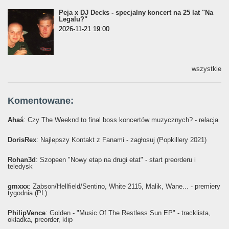
Peja x DJ Decks - specjalny koncert na 25 lat "Na
Legalu?"
2026-11-21 19:00
wszystkie
Komentowane:
Ahaś
: Czy The Weeknd to final boss koncertów muzycznych? - relacja
DorisRex
: Najlepszy Kontakt z Fanami - zagłosuj (Popkillery 2021)
Rohan3d
: Szopeen "Nowy etap na drugi etat" - start preorderu i
teledysk
gmxxx
: Żabson/Hellfield/Sentino, White 2115, Malik, Wane... - premiery
tygodnia (PL)
PhilipVence
: Golden - "Music Of The Restless Sun EP" - tracklista,
okładka, preorder, klip