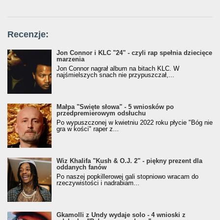
Recenzje:
Jon Connor i KLC "24" - czyli rap spełnia dziecięce
marzenia
Jon Connor nagrał album na bitach KLC. W
najśmielszych snach nie przypuszczał,...
Małpa "Święte słowa" - 5 wniosków po
przedpremierowym odsłuchu
Po wypuszczonej w kwietniu 2022 roku płycie "Bóg nie
gra w kości" raper z...
Wiz Khalifa "Kush & O.J. 2" - piękny prezent dla
oddanych fanów
Po naszej popkillerowej gali stopniowo wracam do
rzeczywistości i nadrabiam...
Gkamolli z Undy wydaje solo - 4 wnioski z