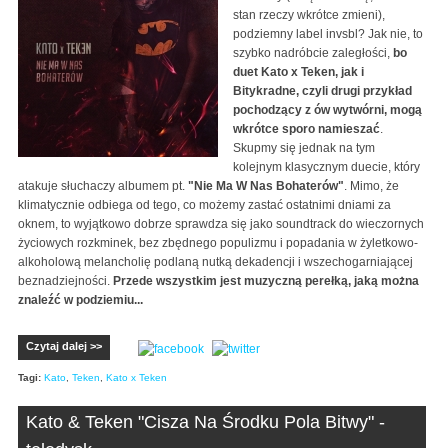
stan rzeczy wkrótce zmieni),
podziemny label invsbl? Jak nie, to
szybko nadróbcie zaległości,
bo
duet Kato x Teken, jak i
Bitykradne, czyli drugi przykład
pochodzący z ów wytwórni, mogą
wkrótce sporo namieszać
.
Skupmy się jednak na tym
kolejnym klasycznym duecie, który
atakuje słuchaczy albumem pt.
"Nie Ma W Nas Bohaterów"
. Mimo, że
klimatycznie odbiega od tego, co możemy zastać ostatnimi dniami za
oknem, to wyjątkowo dobrze sprawdza się jako soundtrack do wieczornych
życiowych rozkminek, bez zbędnego populizmu i popadania w żyletkowo-
alkoholową melancholię podlaną nutką dekadencji i wszechogarniającej
beznadziejności.
Przede wszystkim jest muzyczną perełką, jaką można
znaleźć w podziemiu...
Czytaj dalej >>
Tagi:
Kato
,
Teken
,
Kato x Teken
Kato & Teken "Cisza Na Środku Pola Bitwy" -