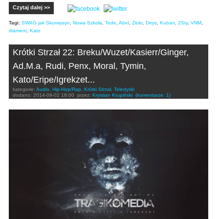
Czytaj dalej >>
Tagi:
SWAG jak Skurwysyn
,
Nowa Szkoła
,
Tede
,
Abel
,
Zioło
,
Deys
,
Kuban
,
2Sty
,
VNM
,
diament
,
Kato
Krótki Strzał 22: Breku/Wuzet/Kasierr/Ginger,
Ad.M.a, Rudi, Penx, Moral, Tymin,
Kato/Eripe/Igrekzet...
kategorie:
Audio
,
Hip-Hop/Rap
,
Krótki Strzał
,
Teledyski
dodano:
2014-09-02 18:00
przez:
Krystian Krupiński
(komentarze: 1)