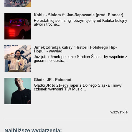
Kobik - Slalom ft. Jan-Rapowanie (prod. Pioneer)
Kobik - Slalom ft. Jan-Rapowanie (prod. Pioneer)
[Official Music Visualiser]
Po ostatniej serii singli otrzymujemy od Kobika kolejny
utwór i trochę...
Jimek zdradza kulisy "Historii Polskiego Hip-
Jimek zdradza kulisy "Historii Polskiego Hip-
Hopu" - wywiad
Hopu" - wywiad
Już jutro Jimek przejmie Stadion Śląski, by wspólnie z
gośćmi i orkiestrą...
Gładki JR - Patoshot
Gładki JR - Patoshot
Gładki JR to 21-letni raper z Dolnego Śląska i nowy
członek wytwórni TiW Music...
wszystkie
Najbliższe wydarzenia: