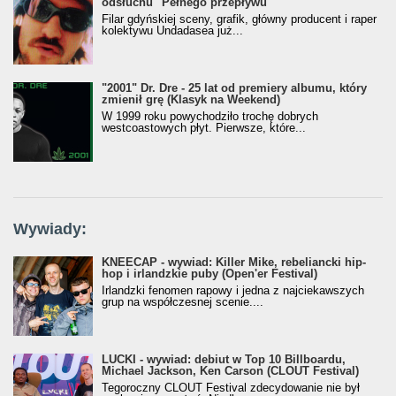
odsłuchu "Pełnego przepływu"
Filar gdyńskiej sceny, grafik, główny producent i raper
kolektywu Undadasea już...
"2001" Dr. Dre - 25 lat od premiery albumu, który
zmienił grę (Klasyk na Weekend)
W 1999 roku powychodziło trochę dobrych
westcoastowych płyt. Pierwsze, które...
Wywiady:
KNEECAP - wywiad: Killer Mike, rebeliancki hip-
hop i irlandzkie puby (Open'er Festival)
Irlandzki fenomen rapowy i jedna z najciekawszych
grup na współczesnej scenie....
LUCKI - wywiad: debiut w Top 10 Billboardu,
Michael Jackson, Ken Carson (CLOUT Festival)
Tegoroczny CLOUT Festival zdecydowanie nie był