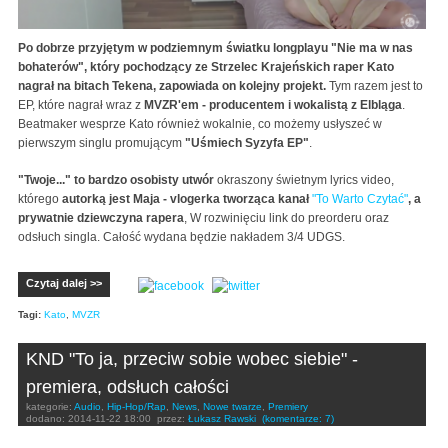
Po dobrze przyjętym w podziemnym światku longplayu "Nie ma w nas
bohaterów", który pochodzący ze Strzelec Krajeńskich raper Kato
nagrał na bitach Tekena, zapowiada on kolejny projekt.
Tym razem jest to
EP, które nagrał wraz z
MVZR'em - producentem i wokalistą z Elbląga
.
Beatmaker wesprze Kato również wokalnie, co możemy usłyszeć w
pierwszym singlu promującym
"Uśmiech Syzyfa EP"
.
"Twoje..." to bardzo osobisty utwór
okraszony świetnym lyrics video,
którego
autorką jest Maja - vlogerka tworząca kanał
"To Warto Czytać"
, a
prywatnie dziewczyna rapera
, W rozwinięciu link do preorderu oraz
odsłuch singla. Całość wydana będzie nakładem 3/4 UDGS.
Czytaj dalej >>
Tagi:
Kato
,
MVZR
KND "To ja, przeciw sobie wobec siebie" -
premiera, odsłuch całości
kategorie:
Audio
,
Hip-Hop/Rap
,
News
,
Nowe twarze
,
Premiery
dodano:
2014-11-22 18:00
przez:
Łukasz Rawski
(komentarze: 7)