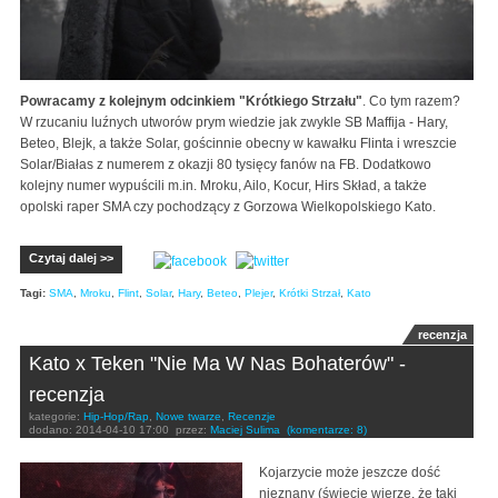
Powracamy z kolejnym odcinkiem "Krótkiego Strzału"
. Co tym razem?
W rzucaniu luźnych utworów prym wiedzie jak zwykle SB Maffija - Hary,
Beteo, Blejk, a także Solar, gościnnie obecny w kawałku Flinta i wreszcie
Solar/Białas z numerem z okazji 80 tysięcy fanów na FB. Dodatkowo
kolejny numer wypuścili m.in. Mroku, Ailo, Kocur, Hirs Skład, a także
opolski raper SMA czy pochodzący z Gorzowa Wielkopolskiego Kato.
Czytaj dalej >>
Tagi:
SMA
,
Mroku
,
Flint
,
Solar
,
Hary
,
Beteo
,
Plejer
,
Krótki Strzał
,
Kato
recenzja
Kato x Teken "Nie Ma W Nas Bohaterów" -
recenzja
kategorie:
Hip-Hop/Rap
,
Nowe twarze
,
Recenzje
dodano:
2014-04-10 17:00
przez:
Maciej Sulima
(komentarze: 8)
Kojarzycie może jeszcze dość
nieznany (święcie wierzę, że taki