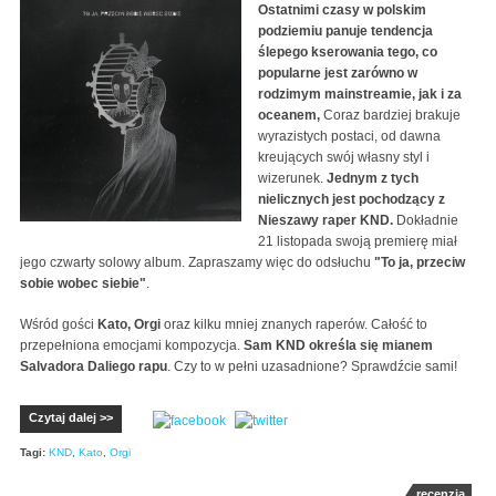
Ostatnimi czasy w polskim
podziemiu panuje tendencja
ślepego kserowania tego, co
popularne jest zarówno w
rodzimym mainstreamie, jak i za
oceanem,
Coraz bardziej brakuje
wyrazistych postaci, od dawna
kreujących swój własny styl i
wizerunek.
Jednym z tych
nielicznych jest pochodzący z
Nieszawy raper KND.
Dokładnie
21 listopada swoją premierę miał
jego czwarty solowy album. Zapraszamy więc do odsłuchu
"To ja, przeciw
sobie wobec siebie"
.
Wśród gości
Kato, Orgi
oraz kilku mniej znanych raperów. Całość to
przepełniona emocjami kompozycja.
Sam KND określa się mianem
Salvadora Daliego rapu
. Czy to w pełni uzasadnione? Sprawdźcie sami!
Czytaj dalej >>
Tagi:
KND
,
Kato
,
Orgi
recenzja