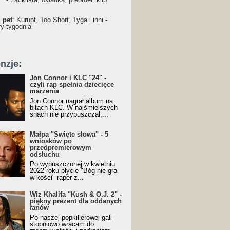
_pet
: Kurupt, Too Short, Tyga i inni -
ry tygodnia
nzje:
Jon Connor i KLC "24" -
czyli rap spełnia dziecięce
marzenia
Jon Connor nagrał album na
bitach KLC. W najśmielszych
snach nie przypuszczał,...
Małpa "Święte słowa" - 5
wniosków po
przedpremierowym
odsłuchu
Po wypuszczonej w kwietniu
2022 roku płycie "Bóg nie gra
w kości" raper z...
Wiz Khalifa "Kush & O.J. 2" -
piękny prezent dla oddanych
fanów
Po naszej popkillerowej gali
stopniowo wracam do