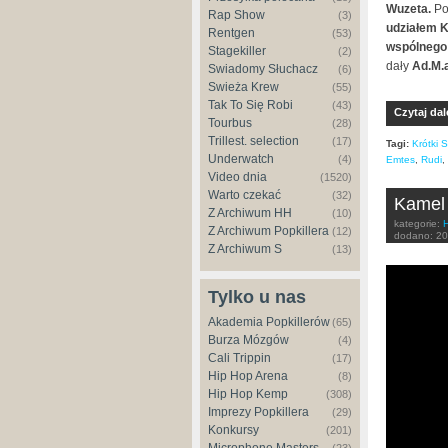
Wuzeta.
Po
Rap Show
(3)
udziałem Ka
Rentgen
(53)
wspólnego 
Stagekiller
(2)
dały
Ad.M.a
Świadomy Słuchacz
(6)
Świeża Krew
(55)
Tak To Się Robi
(43)
Czytaj dal
Tourbus
(28)
Trillest. selection
(17)
Tagi:
Krótki S
Underwatch
(4)
Emtes
,
Rudi
,
Video dnia
(1520)
Warto czekać
(32)
Kamel 
Z Archiwum HH
(10)
kategorie:
Z Archiwum Popkillera
(12)
dodano:
20
Z Archiwum S
(13)
Kamel &
Tylko u nas
Akademia Popkillerów
(65)
Burza Mózgów
(4)
Cali Trippin
(17)
Hip Hop Arena
(8)
Hip Hop Kemp
(308)
Imprezy Popkillera
(29)
Konkursy
(201)