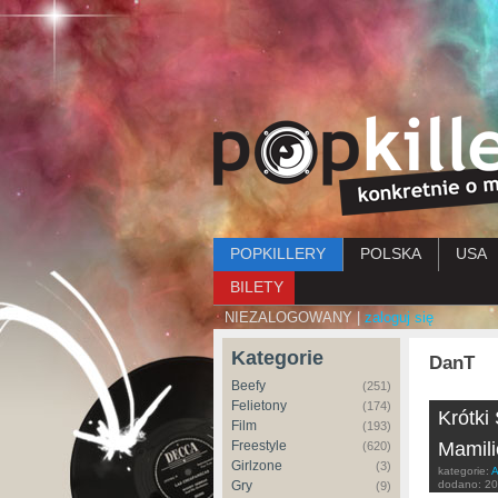
Menu główne
POPKILLERY
POLSKA
USA
BILETY
NIEZALOGOWANY |
zaloguj się
Kategorie
DanT
Beefy
(251)
Felietony
(174)
Krótki
Film
(193)
Freestyle
Mamili
(620)
Girlzone
(3)
kategorie:
A
Gry
dodano:
20
(9)