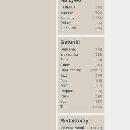
Na żywo
Festiwale
(825)
Imprezy
(601)
Koncerty
(1932)
Relacje
(366)
Video live
(426)
Gatunki
Dancehall
(122)
Elektronika
(758)
Funk
(298)
Grime
(215)
Hip-Hop/Rap
(33181)
Jazz
(374)
Pop
(645)
R&B
(892)
Reggae
(250)
Rock
(316)
Soul
(617)
Trap
(1173)
Redaktorzy
Mateusz Natali
(13671)