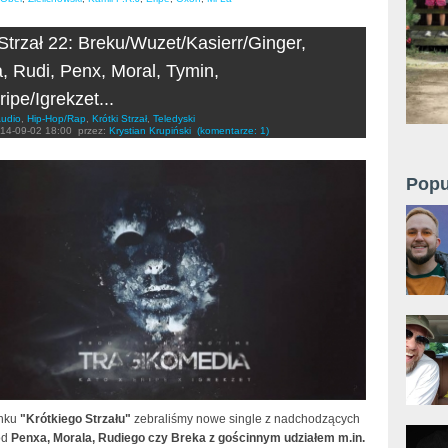
 Strzał 22: Breku/Wuzet/Kasierr/Ginger,
, Rudi, Penx, Moral, Tymin,
ipe/Igrekzet...
udio
,
Hip-Hop/Rap
,
Krótki Strzał
,
Teledyski
14-09-02 18:00
przez:
Krystian Krupiński
(komentarze: 1)
Popu
inku
"Krótkiego Strzału"
zebraliśmy nowe single z nadchodzących
od
Penxa, Morala, Rudiego czy Breka z gościnnym udziałem m.in.