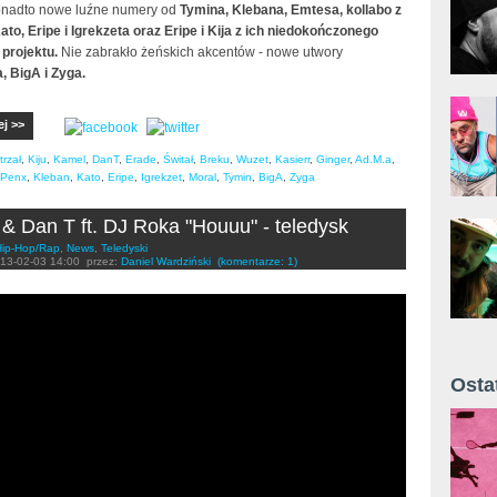
nadto nowe luźne numery od
Tymina, Klebana, Emtesa, kollabo z
to, Eripe i Igrekzeta oraz Eripe i Kija z ich niedokończonego
projektu.
Nie zabrakło żeńskich akcentów - nowe utwory
, BigA i Zyga.
ej >>
trzał
,
Kiju
,
Kamel
,
DanT
,
Erade
,
Świtał
,
Breku
,
Wuzet
,
Kasierr
,
Ginger
,
Ad.M.a
,
Penx
,
Kleban
,
Kato
,
Eripe
,
Igrekzet
,
Moral
,
Tymin
,
BigA
,
Zyga
& Dan T ft. DJ Roka "Houuu" - teledysk
Hip-Hop/Rap
,
News
,
Teledyski
13-02-03 14:00
przez:
Daniel Wardziński
(komentarze: 1)
 DanT feat. DJ Roka - Houuu (prod. Yohann)
Osta
Żyt 