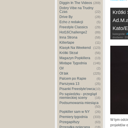
Diggin In The Videos
(269)
Dobry Vibe na Trudny
Krótki
Czas
(22)
Drive By
(28)
Ad.M.a
Echo z redakcji
(5)
Freestyle Classics
Kato/Er
(29)
Hot16Challenge2
(89)
kategorie:
A
Inna Strona
dodano:
20
(58)
Killertape
(11)
Klasyk Na Weekend
(123)
Krótki Strzał
(56)
Magazyn Popkillera
(13)
Mixtape Tygodnia
(146)
Oi!
(2)
Ot tak
(225)
Palcem po Rapie
(6)
Parszywa 13
(25)
Pisanki Freestyle'owca
(10)
Po sąsiedzku - przegląd
niemieckiej sceny
(16)
Podsumowania miesiąca
(50)
Popkiller sam w NY
(26)
Premiery tygodnia
(333)
W tym odc
Przegapifszy
(63)
projektów 
Przesyłka polecana
(18)