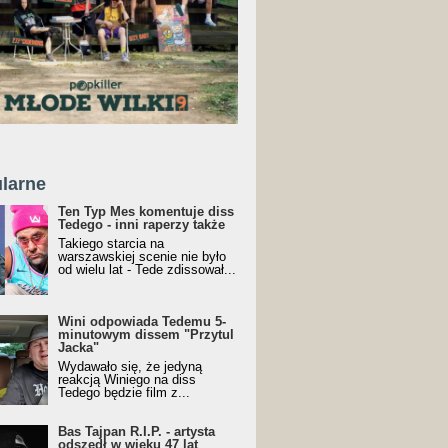
larne
Ten Typ Mes komentuje diss
Tedego - inni raperzy także
Takiego starcia na
warszawskiej scenie nie było
od wielu lat - Tede zdissował...
Wini odpowiada Tedemu 5-
minutowym dissem "Przytul
Jacka"
Wydawało się, że jedyną
reakcją Winiego na diss
Tedego będzie film z...
Bas Tajpan R.I.P. - artysta
odszedł w wieku 47 lat