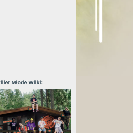
iller Młode Wilki: