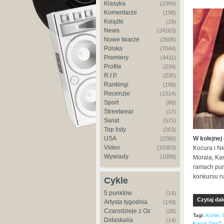
Klasyka
(2394)
Komentarze
(158)
Książki
(19)
News
(24163)
Nowe twarze
(2505)
Polska
(7044)
Premiery
(4411)
Profile
(234)
R.I.P.
(235)
Rankingi
(168)
Recenzje
(1314)
Sport
(80)
Streetwear
(17)
Świat
(571)
Top listy
(263)
W kolejnej
USA
(2280)
Video
Kocura i N
(10363)
Wywiady
(1099)
Morala, Kam
ramach pun
konkursu n
Cykle
5 punktów
(14)
Czytaj dal
Artysta tygodnia
(149)
Czarodzieje z Oz
(28)
Tagi:
Krótki
,
Didaskalia
(14)
Kocur
,
DanT
,