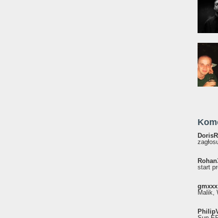
Kom
DorisR
zagłosu
Rohan
start p
gmxxx
Malik, 
Philip
Sun EP"