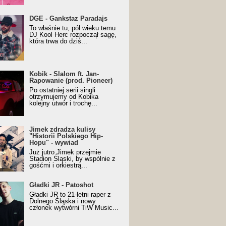
URALesko z nagrodą za
DGE - Gankstaz Paradajs
yczny/Trueschoolowy
To właśnie tu, pół wieku temu
m Roku (Popkillery 2023)
DJ Kool Herc rozpoczął sagę,
która trwa do dziś...
 - Slalom ft. Jan-
Kobik - Slalom ft. Jan-
wanie (prod. Pioneer)
Rapowanie (prod. Pioneer)
cial Music Visualiser]
Po ostatniej serii singli
otrzymujemy od Kobika
kolejny utwór i trochę...
k zdradza kulisy "Historii
Jimek zdradza kulisy
kiego Hip-Hopu" - wywiad
"Historii Polskiego Hip-
Hopu" - wywiad
Już jutro Jimek przejmie
Stadion Śląski, by wspólnie z
gośćmi i orkiestrą...
ki JR - Patoshot
Gładki JR - Patoshot
Gładki JR to 21-letni raper z
Dolnego Śląska i nowy
członek wytwórni TiW Music...