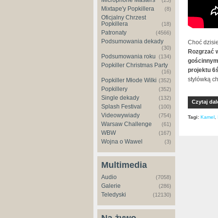
Microphone Masters
(23)
Mixtape'y Popkillera
(8)
Oficjalny Chrzest
Popkillera
(18)
Patronaty
(4566)
Podsumowania dekady
Choć dzisie
(30)
Rozgrzać w
Podsumowania roku
(134)
gościnnym
Popkiller Christmas Party
projektu 6ś
(16)
stylówką ch
Popkiller Młode Wilki
(352)
Popkillery
(352)
Single dekady
(132)
Czytaj dal
Splash Festival
(100)
Videowywiady
(754)
Tagi:
Kamel
,
Warsaw Challenge
(61)
WBW
(167)
Wojna o Wawel
(3)
Multimedia
Audio
(7058)
Galerie
(286)
Teledyski
(12130)