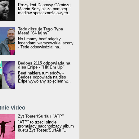
Prezydent Dąbrowy Górniczej
Marcin Bazylak za pomocą
mediów społecznościowych...
Tede dissuje Tego Typa
Mesa! "64 lajny"
No i mamy beef między
legendami warszawskiej sceny
- Tede odpowiedział na...
Bedoes 2115 odpowiada na
diss Eripe - "Hit Em Up"
Beef nabiera rumieńców -
Bedoes odpowiada na diss
Eripe wywołany spięciem w...
tnie video
Toster/SurfAir - ATP VIDEO
Żyt Toster/Surfair "ATP"
"ATP" to trzeci singiel
promujący nadchodzący album
duetu Żyt Toster/SurfAir "...