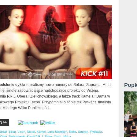
Popk
 odsłonie cyklu
zebraliśmy nowe numery od Solara, Suprana, Mi-Li,
eile, single zapowiadające nadchodzące projekty od Vixena,
ila P.R.J, Obera i Zielichowskiego, a także track Kamela i Danta w
kowego Projektu Lexoo. Przypomniał o sobie też Pyskacz, finalista
a Młodego Wilka Publiczności.
ej >>
Strzał
,
Solar
,
Vixen
,
Moral
,
Kamel
,
Luks Mamilion
,
Neile
,
Supran
,
Pyskacz
,
Ober
,
Zielichowski
,
Kamil P.R.J
,
Eripe
,
Oxon
,
Mi-La