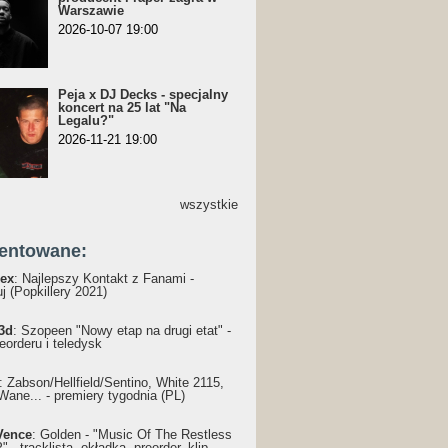
Warszawie
2026-10-07 19:00
Peja x DJ Decks - specjalny
koncert na 25 lat "Na
Legalu?"
2026-11-21 19:00
wszystkie
entowane:
ex
: Najlepszy Kontakt z Fanami -
j (Popkillery 2021)
3d
: Szopeen "Nowy etap na drugi etat" -
reorderu i teledysk
: Żabson/Hellfield/Sentino, White 2115,
Wane... - premiery tygodnia (PL)
Vence
: Golden - "Music Of The Restless
 - tracklista, okładka, preorder, klip