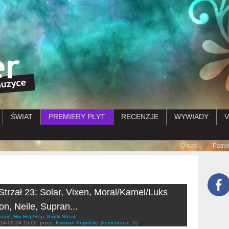
Przejdź do treści
ŚWIAT
PREMIERY PŁYT
RECENZJE
WYWIADY
V
Submenu
O nas
Patro
 Strzał 23: Solar, Vixen, Moral/Kamel/Luks
on, Neile, Supran...
udio
,
Hip-Hop/Rap
,
Krótki Strzał
14-09-24 15:00
przez:
Krystian Krupiński
(komentarze: 0)