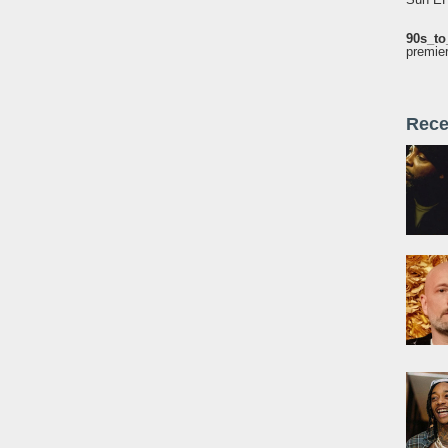
90s_to
premie
Rece