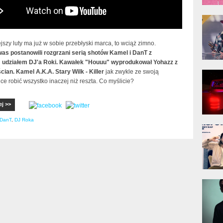
donG
Klas
Albu
jszy luty ma już w sobie przebłyski marca, to wciąż zimno.
as postanowili rozgrzani serią shotów Kamel i DanT z
 udziałem DJ'a Roki. Kawałek "Houuu" wyprodukował Yohazz z
Kobik
cian. Kamel A.K.A. Stary Wilk - Killer
jak zwykle ze swoją
Rapo
ce robić wszystko inaczej niż reszta. Co myślicie?
[Offi
ej >>
DanT
,
DJ Roka
Jime
Pols
Gład