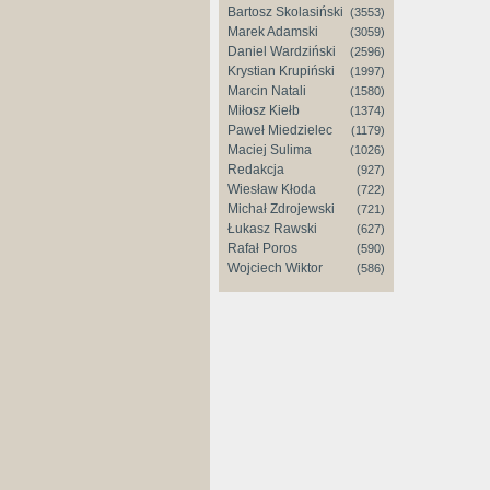
Bartosz Skolasiński
(3553)
Marek Adamski
(3059)
Daniel Wardziński
(2596)
Krystian Krupiński
(1997)
Marcin Natali
(1580)
Miłosz Kiełb
(1374)
Paweł Miedzielec
(1179)
Maciej Sulima
(1026)
Redakcja
(927)
Wiesław Kłoda
(722)
Michał Zdrojewski
(721)
Łukasz Rawski
(627)
Rafał Poros
(590)
Wojciech Wiktor
(586)