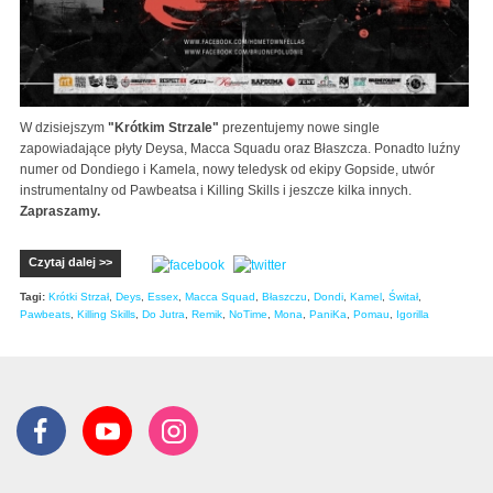
W dzisiejszym
"Krótkim Strzale"
prezentujemy nowe single
zapowiadające płyty Deysa, Macca Squadu oraz Błaszcza. Ponadto luźny
numer od Dondiego i Kamela, nowy teledysk od ekipy Gopside, utwór
instrumentalny od Pawbeatsa i Killing Skills i jeszcze kilka innych.
Zapraszamy.
Czytaj dalej >>
Tagi:
Krótki Strzał
,
Deys
,
Essex
,
Macca Squad
,
Błaszczu
,
Dondi
,
Kamel
,
Świtał
,
Pawbeats
,
Killing Skills
,
Do Jutra
,
Remik
,
NoTime
,
Mona
,
PaniKa
,
Pomau
,
Igorilla