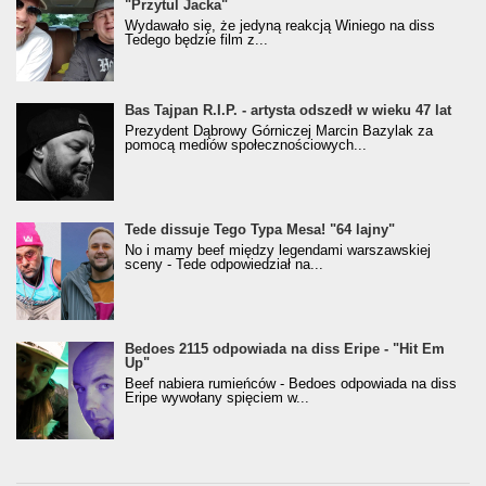
"Przytul Jacka"
Wydawało się, że jedyną reakcją Winiego na diss
Tedego będzie film z...
Bas Tajpan R.I.P. - artysta odszedł w wieku 47 lat
Prezydent Dąbrowy Górniczej Marcin Bazylak za
pomocą mediów społecznościowych...
Tede dissuje Tego Typa Mesa! "64 lajny"
No i mamy beef między legendami warszawskiej
sceny - Tede odpowiedział na...
Bedoes 2115 odpowiada na diss Eripe - "Hit Em
Up"
Beef nabiera rumieńców - Bedoes odpowiada na diss
Eripe wywołany spięciem w...