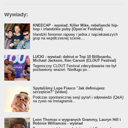
Wywiady:
KNEECAP - wywiad: Killer Mike, rebeliancki hip-
hop i irlandzkie puby (Open'er Festival)
Irlandzki fenomen rapowy i jedna z najciekawszych
grup na współczesnej scenie....
LUCKI - wywiad: debiut w Top 10 Billboardu,
Michael Jackson, Ken Carson (CLOUT Festival)
Tegoroczny CLOUT Festival zdecydowanie nie był
pozbawiony wrażeń. Niedługo po...
Spytaliśmy Lupe Fiasco "Jak definiujesz
szczęście?" (video)
Podczas spontanicznej sesji pytań i odpowiedzi (Q&A)
na żywo na Instagramie...
Leon Thomas o wygranych Grammy, Lauryn Hill i
Robinie Williamsie - wywiad