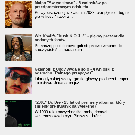
Małpa "Święte słowa" - 5 wniosków po
przedpremierowym odsłuchu
Po wypuszczonej w kwietniu 2022 roku płycie "Bóg nie
gra w kości" raper z...
Wiz Khalifa "Kush & O.J. 2" - piękny prezent dla
oddanych fanów
Po naszej popkillerowej gali stopniowo wracam do
rzeczywistości i nadrabiam...
Gkamolli z Undy wydaje solo - 4 wnioski z
odsłuchu "Pełnego przepływu"
Filar gdyńskiej sceny, grafik, główny producent i raper
kolektywu Undadasea już...
"2001" Dr. Dre - 25 lat od premiery albumu, który
zmienił grę (Klasyk na Weekend)
W 1999 roku powychodziło trochę dobrych
westcoastowych płyt. Pierwsze, które...