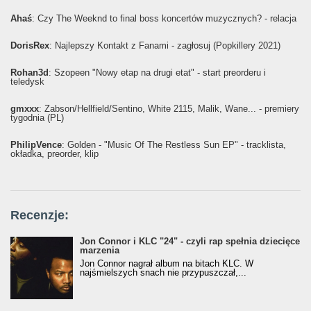
Ahaś
: Czy The Weeknd to final boss koncertów muzycznych? - relacja
DorisRex
: Najlepszy Kontakt z Fanami - zagłosuj (Popkillery 2021)
Rohan3d
: Szopeen "Nowy etap na drugi etat" - start preorderu i
teledysk
gmxxx
: Żabson/Hellfield/Sentino, White 2115, Malik, Wane... - premiery
tygodnia (PL)
PhilipVence
: Golden - "Music Of The Restless Sun EP" - tracklista,
okładka, preorder, klip
Recenzje:
Jon Connor i KLC "24" - czyli rap spełnia dziecięce
marzenia
Jon Connor nagrał album na bitach KLC. W
najśmielszych snach nie przypuszczał,...