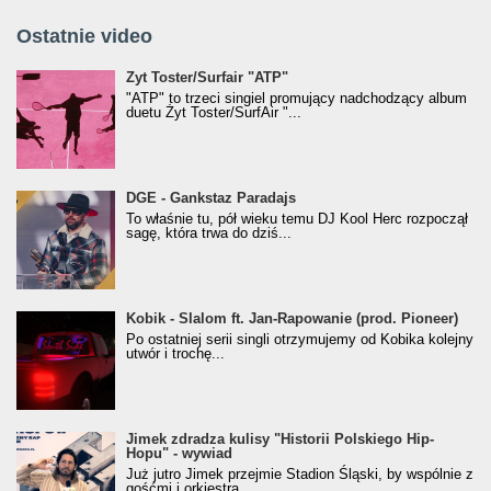
Ostatnie video
Żyt Toster/SurfAir - ATP VIDEO
Żyt Toster/Surfair "ATP"
"ATP" to trzeci singiel promujący nadchodzący album
duetu Żyt Toster/SurfAir "...
donGURALesko z nagrodą za
DGE - Gankstaz Paradajs
Klasyczny/Trueschoolowy Album Roku
To właśnie tu, pół wieku temu DJ Kool Herc rozpoczął
(Popkillery 2023)
sagę, która trwa do dziś...
Kobik - Slalom ft. Jan-Rapowanie (prod. Pioneer)
Kobik - Slalom ft. Jan-Rapowanie (prod. Pioneer)
[Official Music Visualiser]
Po ostatniej serii singli otrzymujemy od Kobika kolejny
utwór i trochę...
Jimek zdradza kulisy "Historii Polskiego Hip-
Jimek zdradza kulisy "Historii Polskiego Hip-
Hopu" - wywiad
Hopu" - wywiad
Już jutro Jimek przejmie Stadion Śląski, by wspólnie z
gośćmi i orkiestrą...