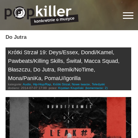
Do Jutra
Krótki Strzał 19: Deys/Essex, Dondi/Kamel,
Pawbeats/Killing Skills, Świtał, Macca Squad,
Błaszczu, Do Jutra, Remik/NoTime,
Mona/PaniKa, PomaU/Igorilla
kategorie:
Audio
,
Hip-Hop/Rap
,
Krótki Strzał
,
Nowe twarze
,
Teledyski
dodano:
2014-07-07 17:00
przez:
Krystian Krupiński
(komentarze: 2)