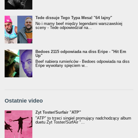
Tede dissuje Tego Typa Mesa! "64 lajny"
No i mamy beef między legendami warszawskiej
sceny - Tede odpowiedział na...
Bedoes 2115 odpowiada na diss Eripe - "Hit Em
Up"
Beef nabiera rumieńców - Bedoes odpowiada na diss
Eripe wywołany spięciem w...
Ostatnie video
Żyt Toster/SurfAir - ATP VIDEO
Żyt Toster/Surfair "ATP"
"ATP" to trzeci singiel promujący nadchodzący album
duetu Żyt Toster/SurfAir "...