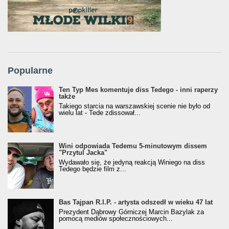
Popularne
Ten Typ Mes komentuje diss Tedego - inni raperzy
także
Takiego starcia na warszawskiej scenie nie było od
wielu lat - Tede zdissował...
Wini odpowiada Tedemu 5-minutowym dissem
"Przytul Jacka"
Wydawało się, że jedyną reakcją Winiego na diss
Tedego będzie film z...
Bas Tajpan R.I.P. - artysta odszedł w wieku 47 lat
Prezydent Dąbrowy Górniczej Marcin Bazylak za
pomocą mediów społecznościowych...