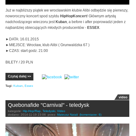
Już w najbliższy piątek we wrocławskim klubie Alibi odbędzie się pierwszy,
noworoczny koncert spod szyldu
HipHopKoncert
! Głównym artystą
nadchodzącego wieczoru jest
Kuban
, a before i after poprowadzi jeden z
najbardziej obiecujących młodych producentów -
ESSEX
.
►DATA: 16.01.2015
►MIEJSCE: Wrocław, klub Alibi ( Grunwaldzka 67 )
►CZAS: start godz. 21:00
BILETY /
20 PLN
Czytaj dalej >>
Tagi:
Kuban
,
Essex
video
Quebonafide "Carnival" - teledysk
kategorie:
Hip-Hop/Rap
,
Teledyski
,
Video
dodano:
2014-11-19 23:06
przez:
Mateusz Natali
(komentarze: 6)