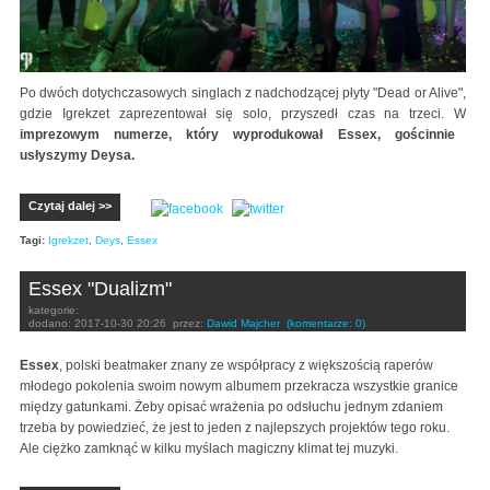
Po dwóch dotychczasowych singlach z nadchodzącej płyty "Dead or Alive",
gdzie Igrekzet zaprezentował się solo, przyszedł czas na trzeci. W
imprezowym numerze, który wyprodukował Essex, gościnnie
usłyszymy Deysa.
Czytaj dalej >>
Tagi:
Igrekzet
,
Deys
,
Essex
Essex "Dualizm"
kategorie:
dodano:
2017-10-30 20:26
przez:
Dawid Majcher
(komentarze: 0)
Essex
, polski beatmaker znany ze współpracy z większością raperów
młodego pokolenia swoim nowym albumem przekracza wszystkie granice
między gatunkami. Żeby opisać wrażenia po odsłuchu jednym zdaniem
trzeba by powiedzieć, że jest to jeden z najlepszych projektów tego roku.
Ale ciężko zamknąć w kilku myślach magiczny klimat tej muzyki.