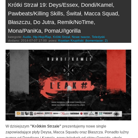
Krótki Strzał 19: Deys/Essex, Dondi/Kamel,
Pawbeats/Killing Skills, Świtał, Macca Squad,
Błaszczu, Do Jutra, Remik/NoTime,
Mona/PaniKa, PomaU/Igorilla
kategorie:
Audio
,
Hip-Hop/Rap
,
Krótki Strzał
,
Nowe twarze
,
Teledyski
dodano:
2014-07-07 17:00
przez:
Krystian Krupiński
(komentarze: 2)
W dzisiejszym
"Krótkim Strzale"
prezentujemy nowe single
zapowiadające płyty Deysa, Macca Squadu oraz Błaszcza. Ponadto luźny
numer od Dondiego i Kamela, nowy teledysk od ekipy Gopside, utwór