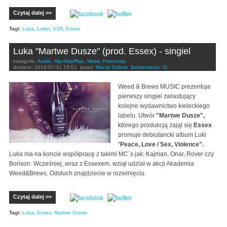
Czytaj dalej >>
Tagi:
Luka
,
Lukel
,
V3R
,
Essex
Luka "Martwe Dusze" (prod. Essex) - singiel
kategorie:
Audio
,
Hip-Hop/Rap
,
News
,
Patronaty
dodano:
2014-07-31 15:01
przez:
Maciej Sulima
(komentarze: 0)
Weed & Brews MUSIC prezentuje
pierwszy singiel zwiastujący
kolejne wydawnictwo kieleckiego
labelu. Utwór
"Martwe Dusze",
którego produkcją zajął się
Essex
promuje debiutancki album Luki
"
Peace, Love / Sex, Violence".
Luka ma na koncie współpracę z takimi MC`s jak: Kajman, Onar, Rover czy
Borixon. Wcześniej, wraz z Essexem, wziął udział w akcji Akademia
Weed&Brews. Odsłuch znajdziecie w rozwinięciu.
Czytaj dalej >>
Tagi:
Luka
,
Essex
,
Martwe Dusze