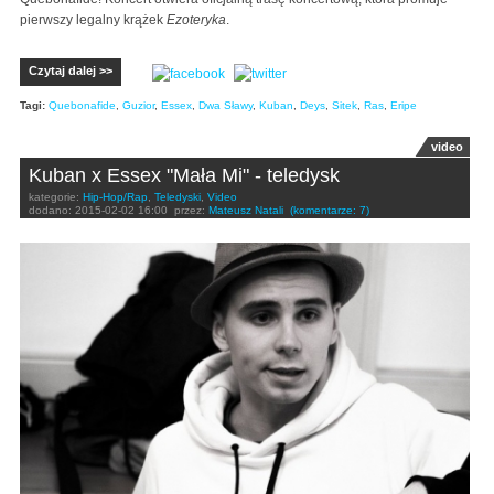
pierwszy legalny krążek
Ezoteryka
.
Czytaj dalej >>
Tagi:
Quebonafide
,
Guzior
,
Essex
,
Dwa Sławy
,
Kuban
,
Deys
,
Sitek
,
Ras
,
Eripe
video
Kuban x Essex "Mała Mi" - teledysk
kategorie:
Hip-Hop/Rap
,
Teledyski
,
Video
dodano:
2015-02-02 16:00
przez:
Mateusz Natali
(komentarze: 7)