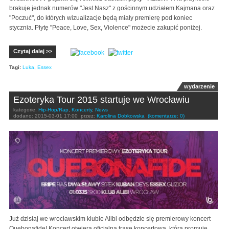
brakuje jednak numerów "Jest Nasz" z gościnnym udziałem Kajmana oraz
"Poczuć", do których wizualizacje będą miały premierę pod koniec
stycznia. Płytę "Peace, Love, Sex, Violence" możecie zakupić poniżej.
Czytaj dalej >>
Tagi:
Luka
,
Essex
wydarzenie
Ezoteryka Tour 2015 startuje we Wrocławiu
kategorie:
Hip-Hop/Rap
,
Koncerty
,
News
dodano:
2015-03-01 17:00
przez:
Karolina Dobkowska
(komentarze: 0)
Już dzisiaj we wrocławskim klubie Alibi odbędzie się premierowy koncert
Quebonafide! K
oncert otwiera oficjalną trasę koncertową, która promuje