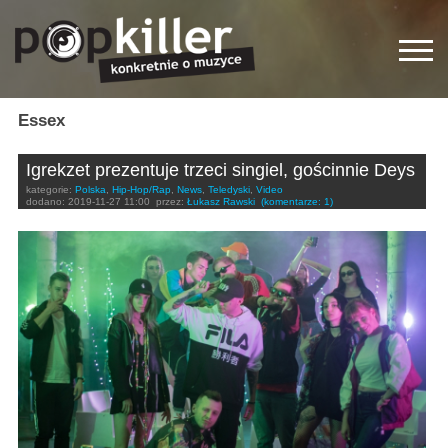
Essex
Igrekzet prezentuje trzeci singiel, gościnnie Deys
kategorie:
Polska
,
Hip-Hop/Rap
,
News
,
Teledyski
,
Video
dodano:
2019-11-27 11:00
przez:
Łukasz Rawski
(komentarze: 1)