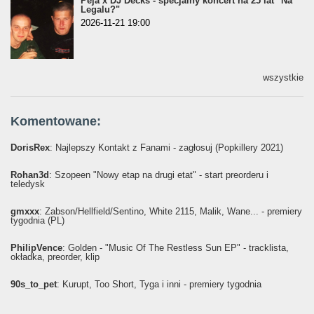
Peja x DJ Decks - specjalny koncert na 25 lat "Na
Legalu?"
2026-11-21 19:00
wszystkie
Komentowane:
DorisRex
: Najlepszy Kontakt z Fanami - zagłosuj (Popkillery 2021)
Rohan3d
: Szopeen "Nowy etap na drugi etat" - start preorderu i
teledysk
gmxxx
: Żabson/Hellfield/Sentino, White 2115, Malik, Wane... - premiery
tygodnia (PL)
PhilipVence
: Golden - "Music Of The Restless Sun EP" - tracklista,
okładka, preorder, klip
90s_to_pet
: Kurupt, Too Short, Tyga i inni - premiery tygodnia