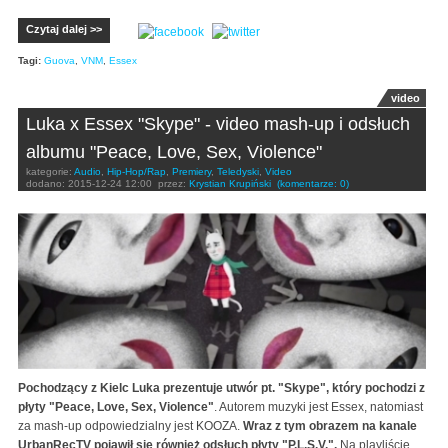
Czytaj dalej >>
Tagi:
Guova
,
VNM
,
Essex
video
Luka x Essex "Skype" - video mash-up i odsłuch
albumu "Peace, Love, Sex, Violence"
kategorie:
Audio
,
Hip-Hop/Rap
,
Premiery
,
Teledyski
,
Video
dodano:
2015-12-24 12:00
przez:
Krystian Krupiński
(komentarze: 0)
Pochodzący z Kielc Luka prezentuje utwór pt. "Skype", który pochodzi z
płyty "Peace, Love, Sex, Violence"
. Autorem muzyki jest Essex, natomiast
za mash-up odpowiedzialny jest KOOZA.
Wraz z tym obrazem na kanale
UrbanRecTV pojawił się również odsłuch płyty "P.L.S.V.".
Na playliście