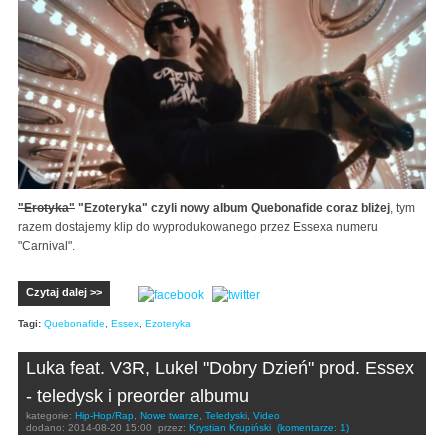
"Erotyka"
"Ezoteryka" czyli nowy album Quebonafide coraz bliżej
, tym
razem dostajemy klip do wyprodukowanego przez Essexa numeru
"Carnival".
Czytaj dalej >>
Tagi:
Quebonafide
,
Essex
,
Ezoteryka
Luka feat. V3R, Lukel "Dobry Dzień" prod. Essex
- teledysk i preorder albumu
kategorie:
Hip-Hop/Rap
,
Nowe twarze
,
Teledyski
,
Video
dodano:
2014-08-20 15:00
przez:
Krystian Krupiński
(komentarze: 1)