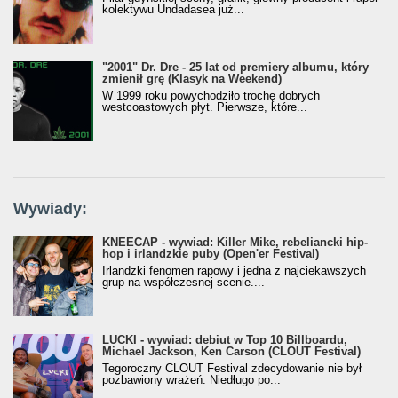
kolektywu Undadasea już...
"2001" Dr. Dre - 25 lat od premiery albumu, który
zmienił grę (Klasyk na Weekend)
W 1999 roku powychodziło trochę dobrych
westcoastowych płyt. Pierwsze, które...
Wywiady:
KNEECAP - wywiad: Killer Mike, rebeliancki hip-
hop i irlandzkie puby (Open'er Festival)
Irlandzki fenomen rapowy i jedna z najciekawszych
grup na współczesnej scenie....
LUCKI - wywiad: debiut w Top 10 Billboardu,
Michael Jackson, Ken Carson (CLOUT Festival)
Tegoroczny CLOUT Festival zdecydowanie nie był
pozbawiony wrażeń. Niedługo po...