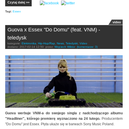
Czytaj dalej >>
Tagi:
Essex
video
Guova x Essex "Do Domu" (feat. VNM) -
teledysk
kategorie:
Elektronika
,
Hip-Hop/Rap
,
News
,
Teledyski
,
Video
dodano:
2017-02-14 12:50
przez:
Wojciech Wiktor
(komentarze: 3)
Guova werbuje VNM-a do swojego singla z nadchodzącego albumu
"Headliner", którego premierę wyznaczono na 24 lutego.
Producentem
"Do Domu" jest Essex. Płyta ukaże się w barwach Sony Music Poland.