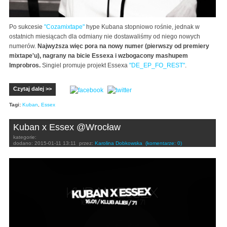
Po sukcesie
"Cozamixtape"
hype Kubana stopniowo rośnie, jednak w
ostatnich miesiącach dla odmiany nie dostawaliśmy od niego nowych
numerów.
Najwyższa więc pora na nowy numer (pierwszy od premiery
mixtape'u), nagrany na bicie Essexa i wzbogacony mashupem
Improbros.
Singiel promuje projekt Essexa
"
DE_EP_FO_REST"
.
Czytaj dalej >>
Tagi:
Kuban
,
Essex
Kuban x Essex @Wrocław
kategorie:
dodano:
2015-01-11 13:11
przez:
Karolina Dobkowska
(komentarze: 0)