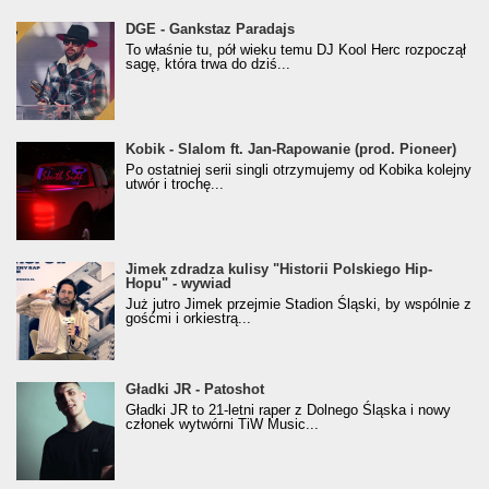
donGURALesko z nagrodą za
DGE - Gankstaz Paradajs
Klasyczny/Trueschoolowy Album Roku
To właśnie tu, pół wieku temu DJ Kool Herc rozpoczął
(Popkillery 2023)
sagę, która trwa do dziś...
Kobik - Slalom ft. Jan-Rapowanie (prod. Pioneer)
Kobik - Slalom ft. Jan-Rapowanie (prod. Pioneer)
[Official Music Visualiser]
Po ostatniej serii singli otrzymujemy od Kobika kolejny
utwór i trochę...
Jimek zdradza kulisy "Historii Polskiego Hip-
Jimek zdradza kulisy "Historii Polskiego Hip-
Hopu" - wywiad
Hopu" - wywiad
Już jutro Jimek przejmie Stadion Śląski, by wspólnie z
gośćmi i orkiestrą...
Gładki JR - Patoshot
Gładki JR - Patoshot
Gładki JR to 21-letni raper z Dolnego Śląska i nowy
członek wytwórni TiW Music...