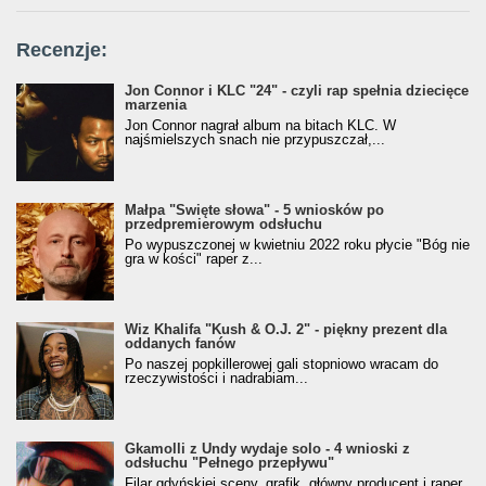
Recenzje:
Jon Connor i KLC "24" - czyli rap spełnia dziecięce
marzenia
Jon Connor nagrał album na bitach KLC. W
najśmielszych snach nie przypuszczał,...
Małpa "Święte słowa" - 5 wniosków po
przedpremierowym odsłuchu
Po wypuszczonej w kwietniu 2022 roku płycie "Bóg nie
gra w kości" raper z...
Wiz Khalifa "Kush & O.J. 2" - piękny prezent dla
oddanych fanów
Po naszej popkillerowej gali stopniowo wracam do
rzeczywistości i nadrabiam...
Gkamolli z Undy wydaje solo - 4 wnioski z
odsłuchu "Pełnego przepływu"
Filar gdyńskiej sceny, grafik, główny producent i raper