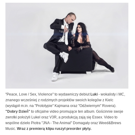
"Peace, Love / Sex, Violence" to wydawniczy debiut
Luki
- wokalisty i MC,
znanego wcześniej z rodzimych projektów swoich kolegów z Kielc
(wystąpił m.in. na "Prototypie" Kajmana oraz "Odźwiernym" Rovera).
"Dobry Dzień"
to oficjalne video promujące ten album. Gościnnie swoje
zwrotki położyli Lukel oraz V3R, a produkcją zają się Essex. Video to
wspólne dzieło Piotra "JNA - The Animal" Domagały oraz Weed&Brews
Music.
Wraz z premierą klipu ruszył preorder płyty.