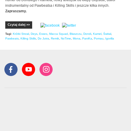
instrumentalny od Pawbeatsa i Killing Skills i jeszcze kilka innych.
Zapraszamy.
Czytaj dalej >>
Tagi:
Krótki Strzał
,
Deys
,
Essex
,
Macca Squad
,
Błaszczu
,
Dondi
,
Kamel
,
Świtał
,
Pawbeats
,
Killing Skills
,
Do Jutra
,
Remik
,
NoTime
,
Mona
,
PaniKa
,
Pomau
,
Igorilla