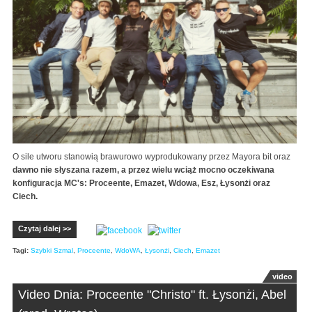
O sile utworu stanowią brawurowo wyprodukowany przez Mayora bit oraz
dawno nie słyszana razem, a przez wielu wciąż mocno oczekiwana
konfiguracja MC's:
Proceente
, Emazet, Wdowa, Esz, Łysonżi oraz
Ciech.
Czytaj dalej >>
Tagi:
Szybki Szmal
,
Proceente
,
WdoWA
,
Łysonżi
,
Ciech
,
Emazet
video
Video Dnia: Proceente "Christo" ft. Łysonżi, Abel