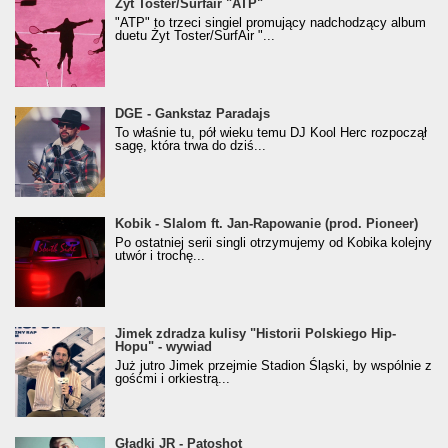
Żyt Toster/SurfAir - ATP VIDEO
Żyt Toster/Surfair "ATP"
"ATP" to trzeci singiel promujący nadchodzący album
duetu Żyt Toster/SurfAir "...
donGURALesko z nagrodą za
DGE - Gankstaz Paradajs
Klasyczny/Trueschoolowy Album Roku
To właśnie tu, pół wieku temu DJ Kool Herc rozpoczął
(Popkillery 2023)
sagę, która trwa do dziś...
Kobik - Slalom ft. Jan-Rapowanie (prod. Pioneer)
Kobik - Slalom ft. Jan-Rapowanie (prod. Pioneer)
[Official Music Visualiser]
Po ostatniej serii singli otrzymujemy od Kobika kolejny
utwór i trochę...
Jimek zdradza kulisy "Historii Polskiego Hip-
Jimek zdradza kulisy "Historii Polskiego Hip-
Hopu" - wywiad
Hopu" - wywiad
Już jutro Jimek przejmie Stadion Śląski, by wspólnie z
gośćmi i orkiestrą...
Gładki JR - Patoshot
Gładki JR - Patoshot