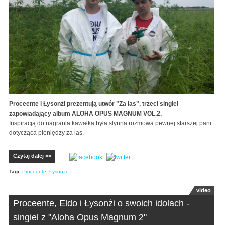
Proceente i Łysonżi prezentują utwór "Za las", trzeci singiel
zapowiadający album ALOHA OPUS MAGNUM VOL.2.
Inspiracją do nagrania kawałka była słynna rozmowa pewnej starszej pani
dotycząca pieniędzy za las.
Czytaj dalej >>
Tagi:
Proceente
,
Łysonżi
video
Proceente, Eldo i Łysonżi o swoich idolach -
singiel z "Aloha Opus Magnum 2"