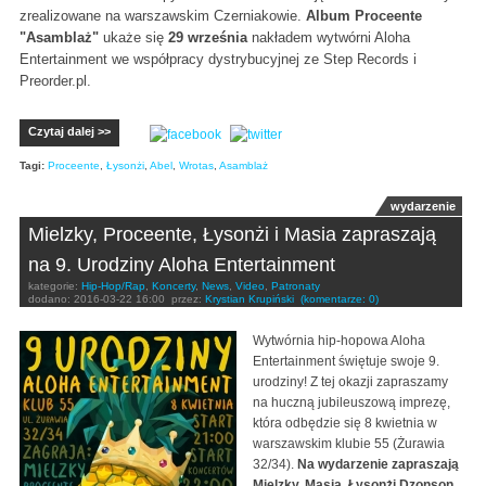
zrealizowane na warszawskim Czerniakowie.
Album Proceente
"Asamblaż"
ukaże się
29 września
nakładem wytwórni Aloha
Entertainment we współpracy dystrybucyjnej ze Step Records i
Preorder.pl.
Czytaj dalej >>
Tagi:
Proceente
,
Łysonżi
,
Abel
,
Wrotas
,
Asamblaż
wydarzenie
Mielzky, Proceente, Łysonżi i Masia zapraszają
na 9. Urodziny Aloha Entertainment
kategorie:
Hip-Hop/Rap
,
Koncerty
,
News
,
Video
,
Patronaty
dodano:
2016-03-22 16:00
przez:
Krystian Krupiński
(komentarze: 0)
Wytwórnia hip-hopowa Aloha
Entertainment świętuje swoje 9.
urodziny! Z tej okazji zapraszamy
na huczną jubileuszową imprezę,
która odbędzie się 8 kwietnia w
warszawskim klubie 55 (Żurawia
32/34).
Na wydarzenie zapraszają
Mielzky, Masia, Łysonżi Dzonson