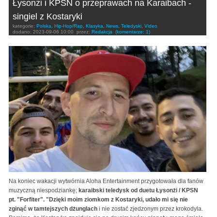
Łysonżi i KPSN o przeprawach na Karaibach -
singiel z Kostaryki
kategorie:
Polska
,
Hip-Hop/Rap
,
Klasyka
,
News
,
Teledyski
,
Video
dodano:
2023-09-06 10:00
przez:
Redakcja
(komentarze: 1)
Na koniec wakacji wytwórnia Aloha Entertainment przygotowała dla fanów
muzyczną niespodziankę;
karaibski teledysk od duetu Łysonżi / KPSN
pt. "Forfiter". "Dzięki moim ziomkom z Kostaryki, udało mi się nie
zginąć w tamtejszych dżunglach
i nie zostać zjedzonym przez krokodyla.