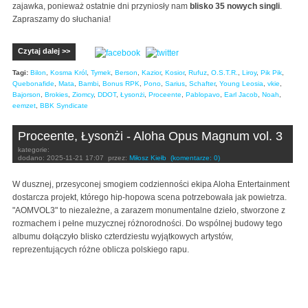
zajawka, ponieważ ostatnie dni przyniosły nam
blisko 35 nowych singli
.
Zapraszamy do słuchania!
Czytaj dalej >>
Tagi:
Bilon
,
Kosma Król
,
Tymek
,
Berson
,
Kazior
,
Kosior
,
Rufuz
,
O.S.T.R.
,
Liroy
,
Pik Pik
,
Quebonafide
,
Mata
,
Bambi
,
Bonus RPK
,
Pono
,
Sarius
,
Schafter
,
Young Leosia
,
vkie
,
Bajorson
,
Brokies
,
Ziomcy
,
DDOT
,
Łysonżi
,
Proceente
,
Pablopavo
,
Earl Jacob
,
Noah
,
eemzet
,
BBK Syndicate
Proceente, Łysonżi - Aloha Opus Magnum vol. 3
kategorie:
dodano:
2025-11-21 17:07
przez:
Miłosz Kiełb
(komentarze: 0)
W dusznej, przesyconej smogiem codzienności ekipa Aloha Entertainment
dostarcza projekt, którego hip-hopowa scena potrzebowała jak powietrza.
"AOMVOL3" to niezależne, a zarazem monumentalne dzieło, stworzone z
rozmachem i pełne muzycznej różnorodności. Do wspólnej budowy tego
albumu dołączyło blisko czterdziestu wyjątkowych artystów,
reprezentujących różne oblicza polskiego rapu.