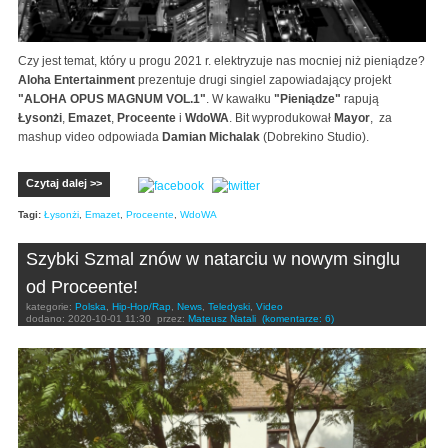
Czy jest temat, który u progu 2021 r. elektryzuje nas mocniej niż pieniądze?
Aloha Entertainment
prezentuje drugi singiel zapowiadający projekt
"ALOHA OPUS MAGNUM VOL.1"
. W kawałku
"Pieniądze"
rapują
Łysonżi
,
Emazet
,
Proceente
i
WdoWA
. Bit wyprodukował
Mayor
, za
mashup video odpowiada
Damian Michalak
(Dobrekino Studio).
Czytaj dalej >>
Tagi:
Łysonżi
,
Emazet
,
Proceente
,
WdoWA
Szybki Szmal znów w natarciu w nowym singlu
od Proceente!
kategorie:
Polska
,
Hip-Hop/Rap
,
News
,
Teledyski
,
Video
dodano:
2020-10-01 11:30
przez:
Mateusz Natali
(komentarze: 6)