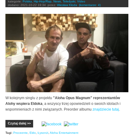
kategorie:
Polska
,
Hip-Hop/Rap
,
News
,
Teledyski
,
Video
dodano:
2021-10-22 19:34
przez:
Wiesław Kłoda
(komentarze: 4)
W kolejnym singlu z projektu
"Aloha Opus Magnum" reprezentantów
Alohy wspiera Eldoka
, a wszyscy trzej opowiedzieli o swoich idolach i
wspomnieniach z nimi związanych. Preorder albumu
znajdziecie tutaj
.
Czytaj dalej >>
Tagi:
Proceente
,
Eldo
,
Łysonżi
,
Aloha Entertainment