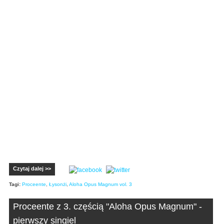
Czytaj dalej >>
Tagi:
Proceente
,
Łysonżi
,
Aloha Opus Magnum vol. 3
Proceente z 3. częścią "Aloha Opus Magnum" -
pierwszy singiel