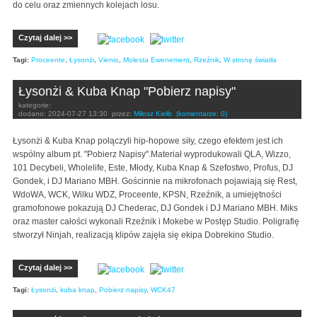
do celu oraz zmiennych kolejach losu.
Czytaj dalej >>
Tagi:
Proceente
,
Łysonżi
,
Vienio
,
Molesta Ewenement
,
Rzeźnik
,
W stronę światła
Łysonżi & Kuba Knap "Pobierz napisy"
kategorie:
dodano:
2024-07-27 13:30
przez:
Miłosz Kiełb
(komentarze: 0)
Łysonżi & Kuba Knap połączyli hip-hopowe siły, czego efektem jest ich
wspólny album pt. "Pobierz Napisy".Materiał wyprodukowali QLA, Wizzo,
101 Decybeli, Wholelife, Este, Młody, Kuba Knap & Szefostwo, Profus, DJ
Gondek, i DJ Mariano MBH. Gościnnie na mikrofonach pojawiają się Rest,
WdoWA, WCK, Wilku WDZ, Proceente, KPSN, Rzeźnik, a umiejętności
gramofonowe pokazują DJ Chederac, DJ Gondek i DJ Mariano MBH. Miks
oraz master całości wykonali Rzeźnik i Mokebe w Postęp Studio. Poligrafię
stworzył Ninjah, realizacją klipów zajęła się ekipa Dobrekino Studio.
Czytaj dalej >>
Tagi:
Łysonżi
,
kuba knap
,
Pobierz napisy
,
WCK47