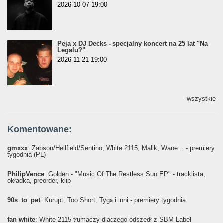
2026-10-07 19:00
Peja x DJ Decks - specjalny koncert na 25 lat "Na
Legalu?"
2026-11-21 19:00
wszystkie
Komentowane:
gmxxx
: Żabson/Hellfield/Sentino, White 2115, Malik, Wane... - premiery
tygodnia (PL)
PhilipVence
: Golden - "Music Of The Restless Sun EP" - tracklista,
okładka, preorder, klip
90s_to_pet
: Kurupt, Too Short, Tyga i inni - premiery tygodnia
fan white
: White 2115 tłumaczy dlaczego odszedł z SBM Label