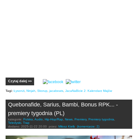
Czytaj dalej >>
Tagi:
Łysonżi
,
Ninjah
,
Skorup
,
jacabeats
,
JacaNaBicie 2: Kalendarz Majów
Quebonafide, Sarius, Bambi, Bonus RPK... -
premiery tygodnia (PL)
kategorie:
Polska
,
Audio
,
Hip-Hop/Rap
,
News
,
Premiery
,
Premiery tygodnia
,
Teledyski
,
Trap
dodano:
2025-11-22 20:00
przez:
Miłosz Kiełb
(komentarze: 2)