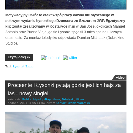
Motywacyjny utwór to efekt współpracy dawno nie słyszanego w
solowym wydaniu Łysonżiego Dżonsona ze Szczurem JWP. Egzotyczny
klip został zrealizowany w Kostaryce
m.in w San Jose, okolicach Manuel
Antonio oraz Puerto Viejo, gdzie Łysonżi spędził 3 miesiące na ulicznym
erazmusie. Za montaż teledysku odpowiada Damian Michalak (Dobrekino
Studio).
Czytaj dalej >>
Tagi:
Łysonżi
,
Szczur
video
Proceente i Łysonżi pytają gdzie jest ich hajs za
las - nowy singiel
kategorie:
Polska
,
Hip-Hop/Rap
,
News
,
Teledyski
,
Video
dodano:
2021-11-05 14:04
przez:
Kontakt
(komentarze: 0)