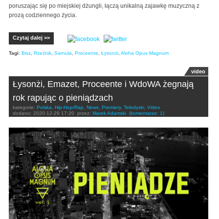
poruszając się po miejskiej dżungli, łączą unikalną zajawkę muzyczną z
prozą codziennego życia.
Czytaj dalej >>
Tagi:
Bisz
,
Rzeźnik
,
Sarnula
,
Proceente
,
Łysonżi
,
Aloha Opus Magnum
video
Łysonżi, Emazet, Proceente i WdoWA żegnają
rok rapując o pieniądzach
kategorie:
Polska
,
Hip-Hop/Rap
,
News
,
Premiery
,
Teledyski
,
Video
dodano:
2020-12-29 17:20
przez:
Marek Adamski
(komentarze: 1)