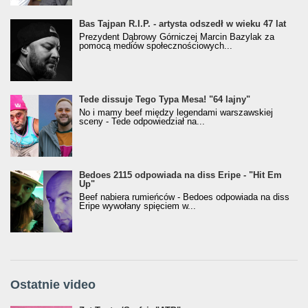
Bas Tajpan R.I.P. - artysta odszedł w wieku 47 lat
Prezydent Dąbrowy Górniczej Marcin Bazylak za
pomocą mediów społecznościowych...
Tede dissuje Tego Typa Mesa! "64 lajny"
No i mamy beef między legendami warszawskiej
sceny - Tede odpowiedział na...
Bedoes 2115 odpowiada na diss Eripe - "Hit Em
Up"
Beef nabiera rumieńców - Bedoes odpowiada na diss
Eripe wywołany spięciem w...
Ostatnie video