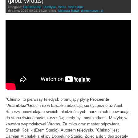
(prod. Wrotas)
kategorie:
Hip-Hop/Rap
,
Teledyski
,
Video
,
Video dnia
dodano:
2016-09-01 18:29
przez:
Mateusz Natali
(komentarze: 1)
Proceente - Christo ft. Łysonżi, Abel (prod. Wrotas) -
VIDEO
"Christo" to
pierwszy teledysk promujący płytę
Proceente
"Asamblaż"
Gościnnie w kawałku udzielają się Łysonżi oraz Abel.
Raperzy opowiadają o swoich młodzieńczych marzeniach i powracają
do stanu świadomości z czasów, kiedy byli nastolatkami. Muzykę w
kawałku wyprodukował Wrotas. Za miks oraz master odpowiada
Staszek Koźlik (Erem Studio). Autorem teledysku "Christo" jest
Damian Michalak z ekipy Dobrekino Studio. Zdjęcia do video zostały