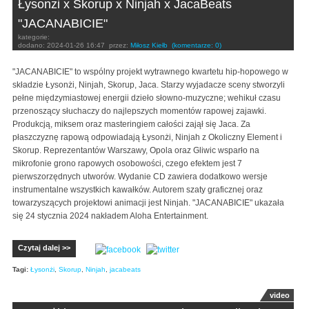
Łysonżi x Skorup x Ninjah x JacaBeats
"JACANABICIE"
kategorie:
dodano:
2024-01-26 16:47
przez:
Miłosz Kiełb
(komentarze: 0)
"JACANABICIE" to wspólny projekt wytrawnego kwartetu hip-hopowego w
składzie Łysonżi, Ninjah, Skorup, Jaca. Starzy wyjadacze sceny stworzyli
pełne międzymiastowej energii dzieło słowno-muzyczne; wehikuł czasu
przenoszący słuchaczy do najlepszych momentów rapowej zajawki.
Produkcją, miksem oraz masteringiem całości zajął się Jaca. Za
płaszczyznę rapową odpowiadają Łysonżi, Ninjah z Okoliczny Element i
Skorup. Reprezentantów Warszawy, Opola oraz Gliwic wsparło na
mikrofonie grono rapowych osobowości, czego efektem jest 7
pierwszorzędnych utworów. Wydanie CD zawiera dodatkowo wersje
instrumentalne wszystkich kawałków. Autorem szaty graficznej oraz
towarzyszących projektowi animacji jest Ninjah. "JACANABICIE" ukazała
się 24 stycznia 2024 nakładem Aloha Entertainment.
Czytaj dalej >>
Tagi:
Łysonżi
,
Skorup
,
Ninjah
,
jacabeats
video