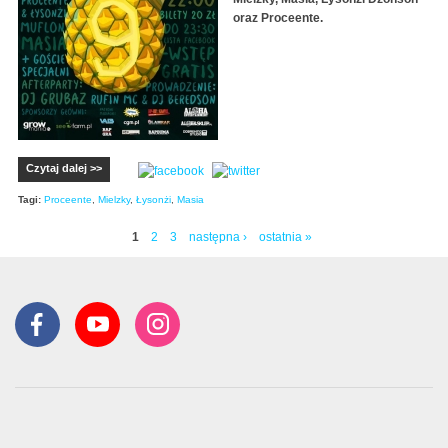
oraz Proceente.
Czytaj dalej >>
Tagi:
Proceente
,
Mielzky
,
Łysonżi
,
Masia
1
2
3
następna ›
ostatnia »
Strony