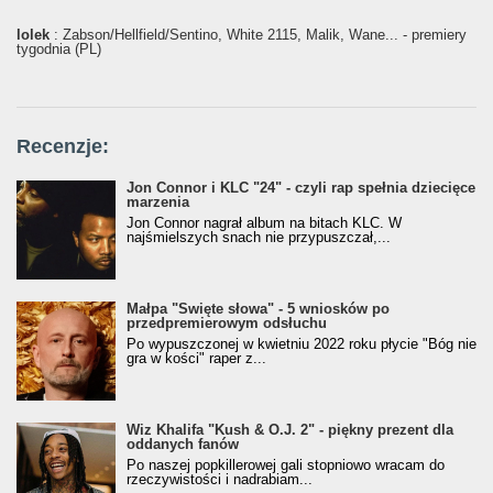
lolek
: Żabson/Hellfield/Sentino, White 2115, Malik, Wane... - premiery
tygodnia (PL)
Recenzje:
Jon Connor i KLC "24" - czyli rap spełnia dziecięce
marzenia
Jon Connor nagrał album na bitach KLC. W
najśmielszych snach nie przypuszczał,...
Małpa "Święte słowa" - 5 wniosków po
przedpremierowym odsłuchu
Po wypuszczonej w kwietniu 2022 roku płycie "Bóg nie
gra w kości" raper z...
Wiz Khalifa "Kush & O.J. 2" - piękny prezent dla
oddanych fanów
Po naszej popkillerowej gali stopniowo wracam do
rzeczywistości i nadrabiam...