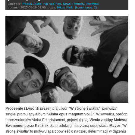
kategorie:
Polska
,
Audio
,
Hip-Hop/Rap
,
News
,
Premiery
,
Teledyski
dodano:
2025-09-19 08:00
przez:
Miłosz Kiełb
(komentarze: 2)
Proceente i Łysonżi
prezentują utwór
"W stronę światła"
, pierwszy
singiel promujący album
"Aloha opus magnum vol.3"
. W kawałku, oprócz
reprezentantów Aloha Entertainment, pojawiają się
Vienio z ekipy Molesta
Ewenement oraz Rzeźnik
. Za produkcję muzyczną odpowiada
Mayor
. "W
stronę światła" to motywująca opowieść o nadziei, determinacji w dążeniu