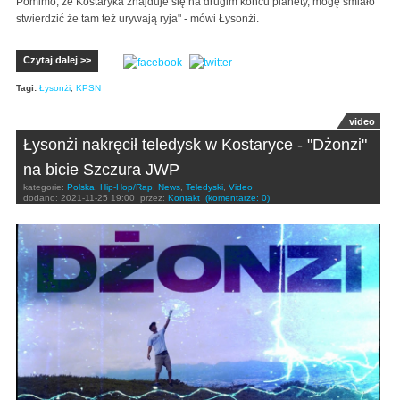
Pomimo, że Kostaryka znajduje się na drugim końcu planety, mogę śmiało
stwierdzić że tam też urywają ryja" - mówi Łysonżi.
Czytaj dalej >>
Tagi:
Łysonżi
,
KPSN
video
Łysonżi nakręcił teledysk w Kostaryce - "Dżonzi"
na bicie Szczura JWP
kategorie:
Polska
,
Hip-Hop/Rap
,
News
,
Teledyski
,
Video
dodano:
2021-11-25 19:00
przez:
Kontakt
(komentarze: 0)