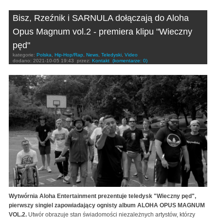
Bisz, Rzeźnik i SARNULA dołączają do Aloha
Opus Magnum vol.2 - premiera klipu "Wieczny
pęd"
kategorie:
Polska
,
Hip-Hop/Rap
,
News
,
Teledyski
,
Video
dodano:
2021-10-05 19:43
przez:
Kontakt
(komentarze: 0)
Wytwórnia Aloha Entertainment prezentuje teledysk "Wieczny pęd",
pierwszy singiel zapowiadający ognisty album ALOHA OPUS MAGNUM
VOL.2.
Utwór obrazuje stan świadomości niezależnych artystów, którzy