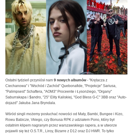
Ostatni tydzień przyniósł nam
9 nowych albumów
- "Krętacza z
Ciechanowa" i "Wschód / Zachód" Quebonafide, "Projekcje" Sariusa,
"Palimpsest" Schaftera, "AOM3" Proceente i Łysonżiego, "Organy"
Saburrakapa i $andro, "25" Elity Kaliskiej, "God Bless G-C" 3BB oraz "Auto-
dojazd" Jakuba Jana Bryndala.
Wśród singli możemy posłuchać nowości od Maty, Bambi, Bungee i Kizo,
Rowu Babicze, Vkiego, czy Bonusa RPK z udziałem Pono, który był
ostatnim klipem nagranym przez warszawskiego rapera, a w utworze
pojawili się też O.S.T.R., Liroy, Bizarre z D12 oraz DJ HWR. To tylko