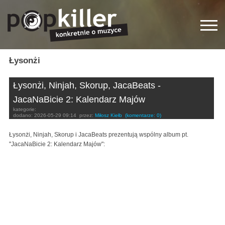
Łysonżi
Łysonżi, Ninjah, Skorup, JacaBeats -
JacaNaBicie 2: Kalendarz Majów
kategorie:
dodano:
2026-05-29 09:14
przez:
Miłosz Kiełb
(komentarze: 0)
Łysonżi, Ninjah, Skorup i JacaBeats prezentują wspólny album pt.
"JacaNaBicie 2: Kalendarz Majów":