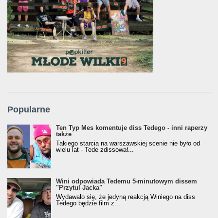
Popularne
Ten Typ Mes komentuje diss Tedego - inni raperzy
także
Takiego starcia na warszawskiej scenie nie było od
wielu lat - Tede zdissował...
Wini odpowiada Tedemu 5-minutowym dissem
"Przytul Jacka"
Wydawało się, że jedyną reakcją Winiego na diss
Tedego będzie film z...