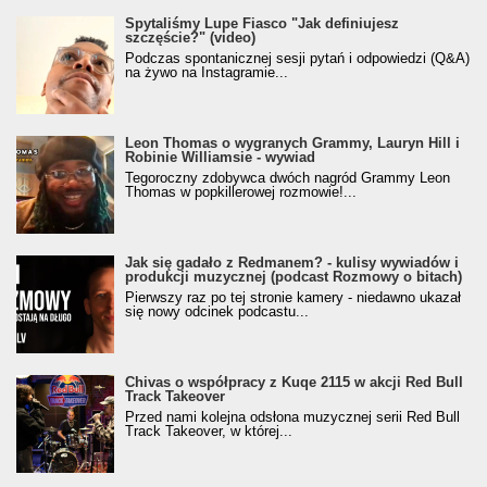
Spytaliśmy Lupe Fiasco "Jak definiujesz
szczęście?" (video)
Podczas spontanicznej sesji pytań i odpowiedzi (Q&A)
na żywo na Instagramie...
Leon Thomas o wygranych Grammy, Lauryn Hill i
Robinie Williamsie - wywiad
Tegoroczny zdobywca dwóch nagród Grammy Leon
Thomas w popkillerowej rozmowie!...
Jak się gadało z Redmanem? - kulisy wywiadów i
produkcji muzycznej (podcast Rozmowy o bitach)
Pierwszy raz po tej stronie kamery - niedawno ukazał
się nowy odcinek podcastu...
Chivas o współpracy z Kuqe 2115 w akcji Red Bull
Track Takeover
Przed nami kolejna odsłona muzycznej serii Red Bull
Track Takeover, w której...