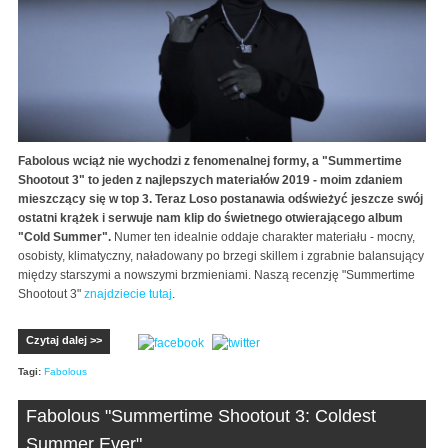
Fabolous wciąż nie wychodzi z fenomenalnej formy, a "Summertime
Shootout 3" to jeden z najlepszych materiałów 2019 - moim zdaniem
mieszczący się w top 3. Teraz Loso postanawia odświeżyć jeszcze swój
ostatni krążek i serwuje nam klip do świetnego otwierającego album
"Cold Summer".
Numer ten idealnie oddaje charakter materiału - mocny,
osobisty, klimatyczny, naładowany po brzegi skillem i zgrabnie balansujący
między starszymi a nowszymi brzmieniami. Naszą recenzję "Summertime
Shootout 3"
znajdziecie tutaj
.
Czytaj dalej >>
Tagi:
Fabolous
Fabolous "Summertime Shootout 3: Coldest
Summer Ever"