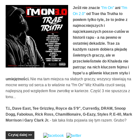
Jeśli nie znacie
"I'm On"
ani
"I'm
On 2.0"
od Trae tha Trutha to
powiem tylko tyle, że to jedne z
najmocniejszych i
najciekawszych posse-cutów w
historii rapu - a na pewno w
ostatniej dekadzie. Trae za
każdym razem dobiera plejadę
świetnych graczy, ale w
przeciwieństwie do Khaleda nie
patrząc na nich kluczem fejmu i
hype'u a głównie kluczem stylu i
umiejętności.
Nie ma tam miejsca na słabych graczy, wszyscy stawiają na
mocne wersy od serca a to właśnie na "I'm On" Wiz Khalifa rzucił swoją
najlepszą pod względem flow zwrotkę w karierze. Część 3 nie spuszcza z
tonu...
T.I., Dave East, Tee Grizzley, Royce da 5'9", Curren$y, DRAM, Snoop
Dogg, Fabolous, Rick Ross, Chamillionaire, G-Eazy, Styles P, E-40, Mark
Morrison i Gary Clark Jr.
- tak taka lista pojawia się tym razem. Grubo?
Czytaj dalej >>