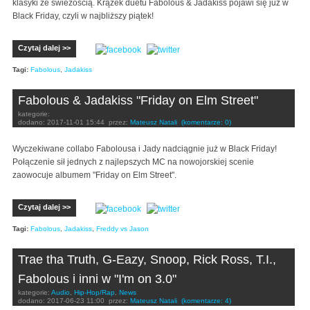
klasyki ze świeżością. Krążek duetu Fabolous & Jadakiss pojawi się już w
Black Friday, czyli w najbliższy piątek!
Czytaj dalej >>
Tagi:
Fabolous
,
Jadakiss
Fabolous & Jadakiss "Friday on Elm Street"
kategorie:
dodano:
2017-11-01 15:44
przez:
Mateusz Natali
(komentarze: 0)
Wyczekiwane collabo Fabolousa i Jady nadciągnie już w Black Friday!
Połączenie sił jednych z najlepszych MC na nowojorskiej scenie
zaowocuje albumem "Friday on Elm Street".
Czytaj dalej >>
Tagi:
Fabolous
,
Jadakiss
,
Freddy vs Jason
Trae tha Truth, G-Eazy, Snoop, Rick Ross, T.I.,
Fabolous i inni w "I'm on 3.0"
kategorie:
Audio
,
Hip-Hop/Rap
,
News
dodano:
2017-06-23 11:00
przez:
Mateusz Natali
(komentarze: 4)