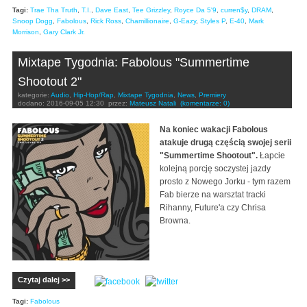
Tagi:
Trae Tha Truth
,
T.I.
,
Dave East
,
Tee Grizzley
,
Royce Da 5'9
,
curren$y
,
DRAM
,
Snoop Dogg
,
Fabolous
,
Rick Ross
,
Chamillionaire
,
G-Eazy
,
Styles P
,
E-40
,
Mark
Morrison
,
Gary Clark Jr.
Mixtape Tygodnia: Fabolous "Summertime
Shootout 2"
kategorie:
Audio
,
Hip-Hop/Rap
,
Mixtape Tygodnia
,
News
,
Premiery
dodano:
2016-09-05 12:30
przez:
Mateusz Natali
(komentarze: 0)
Na koniec wakacji Fabolous
atakuje drugą częścią swojej serii
"Summertime Shootout".
Łapcie
kolejną porcję soczystej jazdy
prosto z Nowego Jorku - tym razem
Fab bierze na warsztat tracki
Rihanny, Future'a czy Chrisa
Browna.
Czytaj dalej >>
Tagi:
Fabolous