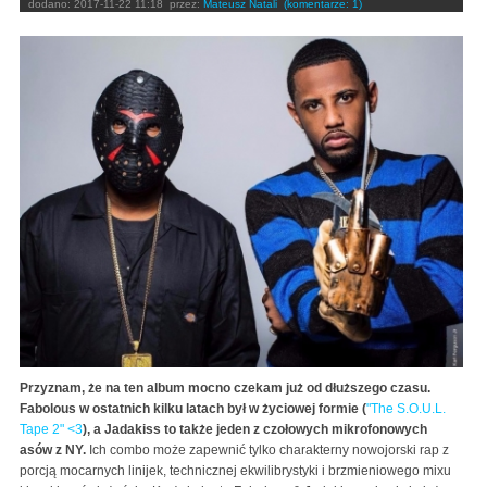
dodano:
2017-11-22 11:18
przez:
Mateusz Natali
(komentarze: 1)
Przyznam, że na ten album mocno czekam już od dłuższego czasu.
Fabolous w ostatnich kilku latach był w życiowej formie (
"The S.O.U.L.
Tape 2" <3
), a Jadakiss to także jeden z czołowych mikrofonowych
asów z NY.
Ich combo może zapewnić tylko charakterny nowojorski rap z
porcją mocarnych linijek, technicznej ekwilibrystyki i brzmieniowego mixu