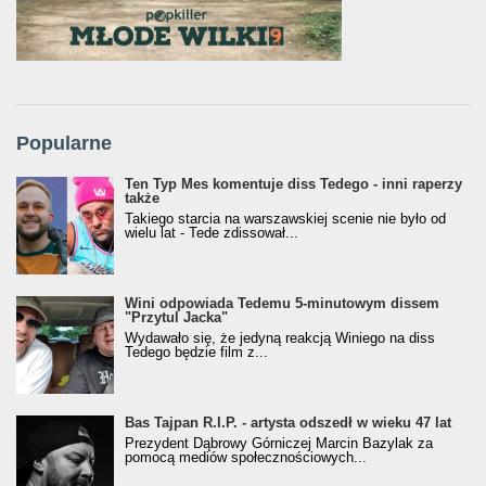
Popularne
Ten Typ Mes komentuje diss Tedego - inni raperzy
także
Takiego starcia na warszawskiej scenie nie było od
wielu lat - Tede zdissował...
Wini odpowiada Tedemu 5-minutowym dissem
"Przytul Jacka"
Wydawało się, że jedyną reakcją Winiego na diss
Tedego będzie film z...
Bas Tajpan R.I.P. - artysta odszedł w wieku 47 lat
Prezydent Dąbrowy Górniczej Marcin Bazylak za
pomocą mediów społecznościowych...