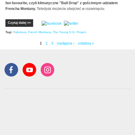
fan favourite, czyli klimatyczne "Ball Drop" z gościnnym udziałem
Frencha Montany.
Teledysk możecie obejrzeć w rozwinięciu.
Czytaj dalej >>
Tagi:
Fabolous
,
French Montana
,
The Young O.G. Project
1
2
3
następna ›
ostatnia »
Strony