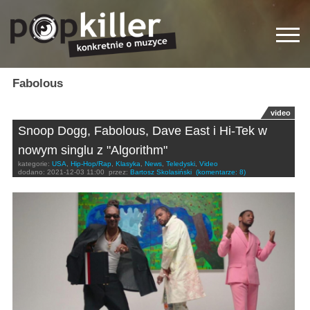
Fabolous
video
Snoop Dogg, Fabolous, Dave East i Hi-Tek w
nowym singlu z "Algorithm"
kategorie:
USA
,
Hip-Hop/Rap
,
Klasyka
,
News
,
Teledyski
,
Video
dodano:
2021-12-03 11:00
przez:
Bartosz Skolasiński
(komentarze: 8)