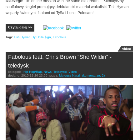
Dlaczego:
"I'm on the mission with the same old dream..." Klimatyczny i
soulfulowy singiel promujący debiutancki materiał wokalistki Tish Hyman
wsparty świetnymi featami od Ty$a i Loso. Polecam!
Czytaj dalej >>
Tagi:
Tish Hyman
,
Ty Dolla $ign
,
Fabolous
video
Fabolous feat. Chris Brown “She Wildin” -
teledysk
kategorie:
Hip-Hop/Rap
,
News
,
Teledyski
,
Video
dodano:
2015-12-26 23:56
przez:
Mateusz Natali
(komentarze: 2)