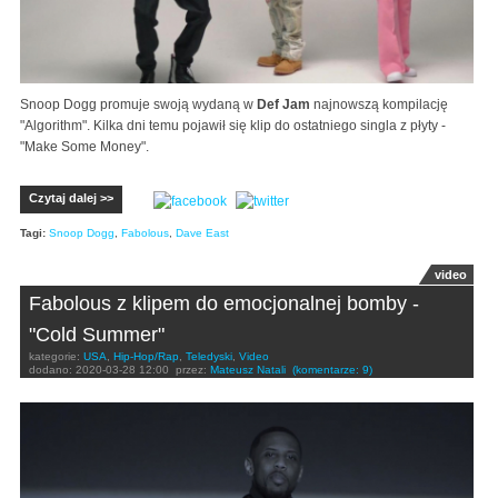
Snoop Dogg promuje swoją wydaną w
Def Jam
najnowszą kompilację
"Algorithm". Kilka dni temu pojawił się klip do ostatniego singla z płyty -
"Make Some Money".
Czytaj dalej >>
Tagi:
Snoop Dogg
,
Fabolous
,
Dave East
video
Fabolous z klipem do emocjonalnej bomby -
"Cold Summer"
kategorie:
USA
,
Hip-Hop/Rap
,
Teledyski
,
Video
dodano:
2020-03-28 12:00
przez:
Mateusz Natali
(komentarze: 9)