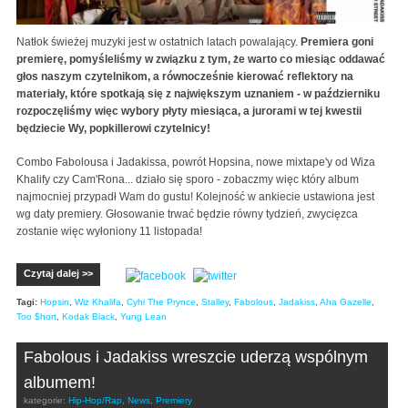
Natłok świeżej muzyki jest w ostatnich latach powalający.
Premiera goni
premierę, pomyśleliśmy w związku z tym, że warto co miesiąc oddawać
głos naszym czytelnikom, a równocześnie kierować reflektory na
materiały, które spotkają się z największym uznaniem
- w październiku
rozpoczęliśmy więc
wybory płyty miesiąca, a jurorami w tej kwestii
będziecie Wy, popkillerowi czytelnicy!
Combo Fabolousa i Jadakissa, powrót Hopsina, nowe mixtape'y od Wiza
Khalify czy Cam'Rona... działo się sporo - zobaczmy więc który album
najmocniej przypadł Wam do gustu! Kolejność w ankiecie ustawiona jest
wg daty premiery. Głosowanie trwać będzie równy tydzień, zwycięzca
zostanie więc wyłoniony 11 listopada!
Czytaj dalej >>
Tagi:
Hopsin
,
Wiz Khalifa
,
Cyhi The Prynce
,
Stalley
,
Fabolous
,
Jadakiss
,
Aha Gazelle
,
Too $hort
,
Kodak Black
,
Yung Lean
Fabolous i Jadakiss wreszcie uderzą wspólnym
albumem!
kategorie:
Hip-Hop/Rap
,
News
,
Premiery