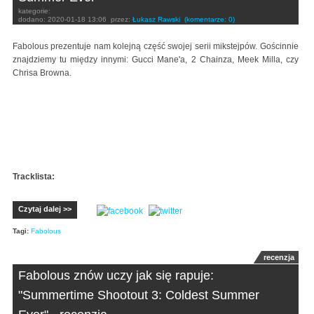
kategorie:
dodano:
2020-01-18 13:06
przez:
Łukasz Rawski
(komentarze: 0)
Fabolous prezentuje nam kolejną część swojej serii mikstejpów. Gościnnie
znajdziemy tu między innymi: Gucci Mane'a, 2 Chainza, Meek Milla, czy
Chrisa Browna.
Tracklista:
Czytaj dalej >>
Tagi:
Fabolous
recenzja
Fabolous znów uczy jak się rapuje:
"Summertime Shootout 3: Coldest Summer