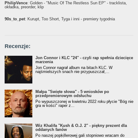
PhilipVence
: Golden - "Music Of The Restless Sun EP" - tracklista,
okładka, preorder, klip
90s_to_pet
: Kurupt, Too Short, Tyga i inni - premiery tygodnia
Recenzje:
Jon Connor i KLC "24" - czyli rap spełnia dziecięce
marzenia
Jon Connor nagrał album na bitach KLC. W
najśmielszych snach nie przypuszczał,...
Małpa "Święte słowa" - 5 wniosków po
przedpremierowym odsłuchu
Po wypuszczonej w kwietniu 2022 roku płycie "Bóg nie
gra w kości" raper z...
Wiz Khalifa "Kush & O.J. 2" - piękny prezent dla
oddanych fanów
Po naszej popkillerowej gali stopniowo wracam do