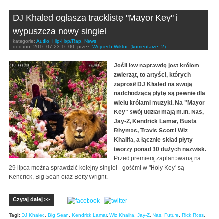
DJ Khaled ogłasza tracklistę "Mayor Key" i
wypuszcza nowy singiel
kategorie:
Audio
,
Hip-Hop/Rap
,
News
dodano:
2016-07-23 16:00
przez:
Wojciech Wiktor
(komentarze: 2)
Jeśli lew naprawdę jest królem
zwierząt, to artyści, których
zaprosił DJ Khaled na swoją
nadchodzącą płytę są pewnie dla
wielu królami muzyki. Na "Mayor
Key" swój udział mają m.in. Nas,
Jay-Z, Kendrick Lamar, Busta
Rhymes, Travis Scott i Wiz
Khalifa, a łącznie skład płyty
tworzy ponad 30 dużych nazwisk.
Przed premierą zaplanowaną na
29 lipca można sprawdzić kolejny singiel - gośćmi w "Holy Key" są
Kendrick, Big Sean oraz Betty Wright.
Czytaj dalej >>
Tagi:
DJ Khaled
,
Big Sean
,
Kendrick Lamar
,
Wiz Khalifa
,
Jay-Z
,
Nas
,
Future
,
Rick Ross
,