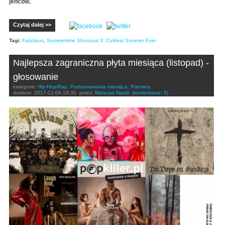
jeńców.
Czytaj dalej >>
Tagi:
Fabolous
,
Summertime Shootout 3: Coldest Summer Ever
Najlepsza zagraniczna płyta miesiąca (listopad) -
głosowanie
kategorie:
Hip-Hop/Rap
,
Podsumowania miesiąca
,
Premiery
dodano:
2017-12-04 19:30
przez:
Mateusz Natali
(komentarze: 5)