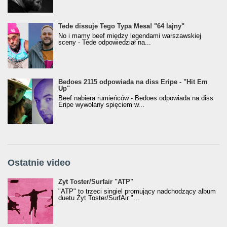
Tede dissuje Tego Typa Mesa! "64 lajny"
No i mamy beef między legendami warszawskiej
sceny - Tede odpowiedział na...
Bedoes 2115 odpowiada na diss Eripe - "Hit Em
Up"
Beef nabiera rumieńców - Bedoes odpowiada na diss
Eripe wywołany spięciem w...
Ostatnie video
Żyt Toster/SurfAir - ATP VIDEO
Żyt Toster/Surfair "ATP"
"ATP" to trzeci singiel promujący nadchodzący album
duetu Żyt Toster/SurfAir "...