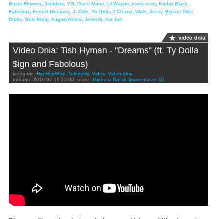
Busta Rhymes
,
Jadakiss
,
YG
,
Gucci Mane
,
Lil Wayne
,
travis scott
,
Kodak Black
,
Fabolous
,
French Montana
,
J. Cole
,
Yo Gotti
,
2 Chainz
,
Wale
,
Jeezy
,
Bryson Tiller
,
Drake
,
Nicki Minaj
,
August Alsina
,
Jeremih
,
Fat Joe
video dnia
Video Dnia: Tish Hyman - "Dreams" (ft. Ty Dolla
$ign and Fabolous)
kategorie:
Hip-Hop/Rap
,
Teledyski
,
Video
,
Video dnia
dodano:
2016-07-19 12:00
przez:
Mateusz Natali
(komentarze: 0)
Tish Hyman - "Dreams" (ft. Ty Dolla $ign and
Fabolous) (Official Music Video) | Pitchfork