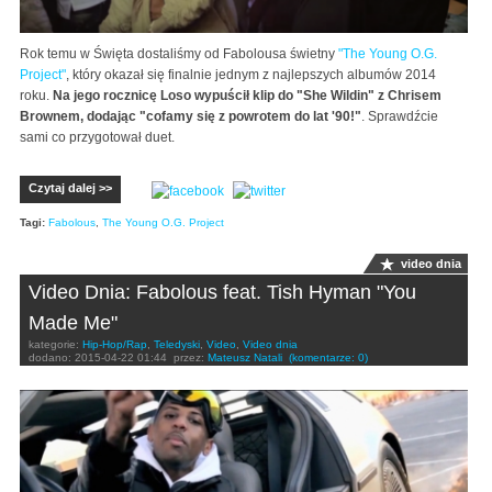
Rok temu w Święta dostaliśmy od Fabolousa świetny
"The Young O.G.
Project"
, który okazał się finalnie jednym z najlepszych albumów 2014
roku.
Na jego rocznicę Loso wypuścił klip do "She Wildin" z Chrisem
Brownem, dodając "cofamy się z powrotem do lat '90!"
. Sprawdźcie
sami co przygotował duet.
Czytaj dalej >>
Tagi:
Fabolous
,
The Young O.G. Project
video dnia
Video Dnia: Fabolous feat. Tish Hyman "You
Made Me"
kategorie:
Hip-Hop/Rap
,
Teledyski
,
Video
,
Video dnia
dodano:
2015-04-22 01:44
przez:
Mateusz Natali
(komentarze: 0)