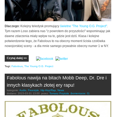
Dlaczego:
Kolejny teledysk promujący
świetne "The Young O.G. Project"
.
Tym razem Loso zabiera nas "z powrotem do przyszłości" wspominając jak
dawne zdarzenia miały wpływ na to, gdzie jest dziś. Klasa i kolejne
potwierdzenie tego, że Fabolous to na obecny moment ścisła czołówka
nowojorskiej sceny - a dla mnie samego prywatnie obecny numer 1 w NY.
Czytaj dalej >>
Tagi:
Fabolous
,
The Young O.G. Project
Fabolous nawija na bitach Mobb Deep, Dr. Dre i
innych klasykach złotej ery rapu!
kategorie:
Audio
,
Freestyle
,
Hip-Hop/Rap
,
News
dodano:
2015-03-31 13:00
przez:
Tomasz Przytuła
(komentarze: 0)