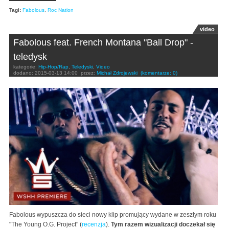
Tagi:
Fabolous
,
Roc Nation
video
Fabolous feat. French Montana "Ball Drop" -
teledysk
kategorie:
Hip-Hop/Rap
,
Teledyski
,
Video
dodano:
2015-03-13 14:00
przez:
Michał Zdrojewski
(komentarze: 0)
Fabolous wypuszcza do sieci nowy klip promujący wydane w zeszłym roku
"The Young O.G. Project" (
recenzja
).
Tym razem wizualizacji doczekał się