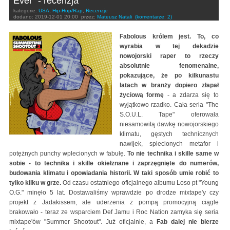
Ever" - recenzja
kategorie:
USA
,
Hip-Hop/Rap
,
Recenzje
dodano:
2019-12-01 20:00
przez:
Mateusz Natali
(komentarze: 2)
Fabolous królem jest. To, co
wyrabia w tej dekadzie
nowojorski raper to rzeczy
absolutnie fenomenalne,
pokazujące, że po kilkunastu
latach w branży dopiero złapał
życiową formę
- a zdarza się to
wyjątkowo rzadko. Cała seria "The
S.O.U.L. Tape" oferowała
niesamowitą dawkę nowojorskiego
klimatu, gęstych technicznych
nawijek, splecionych metafor i
potężnych punchy wplecionych w fabułę.
To nie technika i skille same w
sobie - to technika i skille okiełznane i zaprzęgnięte do numerów,
budowania klimatu i opowiadania historii. W taki sposób umie robić to
tylko kilku w grze.
Od czasu ostatniego oficjalnego albumu Loso pt "Young
O.G." minęło 5 lat. Dostawaliśmy wprawdzie po drodze mixtape'y czy
projekt z Jadakissem, ale uderzenia z pompą promocyjną ciągle
brakowało - teraz ze wsparciem Def Jamu i Roc Nation zamyka się seria
mixtape'ów "Summer Shootout". Już oficjalnie, a
Fab dalej nie bierze