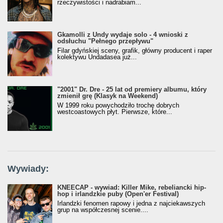
rzeczywistości i nadrabiam...
Gkamolli z Undy wydaje solo - 4 wnioski z
odsłuchu "Pełnego przepływu"
Filar gdyńskiej sceny, grafik, główny producent i raper
kolektywu Undadasea już...
"2001" Dr. Dre - 25 lat od premiery albumu, który
zmienił grę (Klasyk na Weekend)
W 1999 roku powychodziło trochę dobrych
westcoastowych płyt. Pierwsze, które...
Wywiady:
KNEECAP - wywiad: Killer Mike, rebeliancki hip-
hop i irlandzkie puby (Open'er Festival)
Irlandzki fenomen rapowy i jedna z najciekawszych
grup na współczesnej scenie....