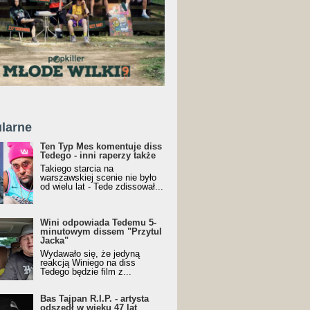
larne
Ten Typ Mes komentuje diss
Tedego - inni raperzy także
Takiego starcia na
warszawskiej scenie nie było
od wielu lat - Tede zdissował...
Wini odpowiada Tedemu 5-
minutowym dissem "Przytul
Jacka"
Wydawało się, że jedyną
reakcją Winiego na diss
Tedego będzie film z...
Bas Tajpan R.I.P. - artysta
odszedł w wieku 47 lat