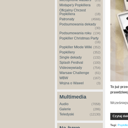
Microphone Masters
(23)
Mixtape'y Popkillera
(8)
Oficjalny Chrzest
Popkillera
(18)
Patronaty
(4566)
Podsumowania dekady
(30)
Podsumowania roku
(134)
Popkiller Christmas Party
(16)
Popkiller Młode Wilki
(352)
Popkillery
(352)
Single dekady
(132)
Splash Festival
(100)
Videowywiady
(754)
Warsaw Challenge
(61)
WBW
(167)
Wojna o Wawel
(3)
To już prz
prawdziwej 
Multimedia
Wcześniejs
Audio
(7058)
Galerie
(286)
Teledyski
(12130)
Czytaj dal
Tagi:
Popkille