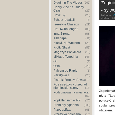
Zagini
Diggin In The Videos
(269)
Dobry Vibe na Trudny
- sylw
Czas
(22)
Drive By
kategorie:
A
(28)
dodano:
20
Echo z redakcji
(5)
Freestyle Classics
(29)
Hot16Challenge2
(89)
Inna Strona
(58)
Killertape
(11)
Klasyk Na Weekend
(123)
Krótki Strzał
(56)
Magazyn Popkillera
(13)
Mixtape Tygodnia
(146)
Oi!
(2)
Ot tak
(225)
Palcem po Rapie
(6)
Parszywa 13
(25)
Pisanki Freestyle'owca
(10)
Po sąsiedzku - przegląd
niemieckiej sceny
(16)
Zaginiony/
Podsumowania miesiąca
płyty "Le
(50)
Popkiller sam w NY
połączyć s
(26)
Premiery tygodnia
(333)
soulu pr
Przegapifszy
(63)
strzałem
.
Przesyłka polecana
(18)