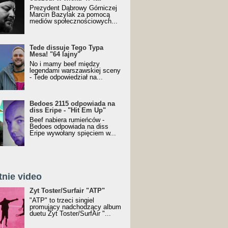
Prezydent Dąbrowy Górniczej
Marcin Bazylak za pomocą
mediów społecznościowych...
Tede dissuje Tego Typa
Mesa! "64 lajny"
No i mamy beef między
legendami warszawskiej sceny
- Tede odpowiedział na...
Bedoes 2115 odpowiada na
diss Eripe - "Hit Em Up"
Beef nabiera rumieńców -
Bedoes odpowiada na diss
Eripe wywołany spięciem w...
tnie video
Toster/SurfAir - ATP VIDEO
Żyt Toster/Surfair "ATP"
"ATP" to trzeci singiel
promujący nadchodzący album
duetu Żyt Toster/SurfAir "...