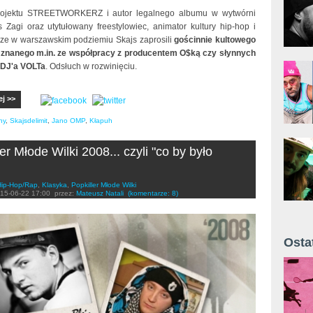
rojektu STREETWORKERZ i autor legalnego albumu w wytwórni
 Zagi oraz utytułowany freestylowiec, animator kultury hip-hop i
ze w warszawskim podziemiu Skajs zaprosili
gościnnie kultowego
znanego m.in. ze współpracy z producentem O$ką czy słynnych
 DJ'a VOLTa
. Odsłuch w rozwinięciu.
ej >>
ny
,
Skajsdelimit
,
Jano OMP
,
Kłapuh
er Młode Wilki 2008... czyli "co by było
Hip-Hop/Rap
,
Klasyka
,
Popkiller Młode Wilki
15-06-22 17:00
przez:
Mateusz Natali
(komentarze: 8)
Osta
Żyt 