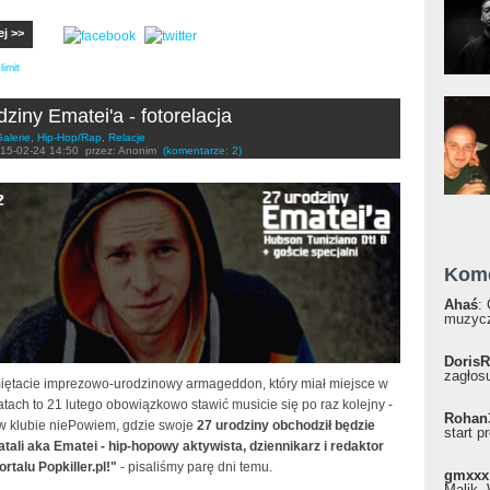
ej >>
imit
dziny Ematei'a - fotorelacja
alerie
,
Hip-Hop/Rap
,
Relacje
15-02-24 14:50
przez:
Anonim
(komentarze: 2)
Kom
Ahaś
:
muzycz
DorisR
zagłosu
miętacie imprezowo-urodzinowy armageddon, który miał miejsce w
atach to 21 lutego obowiązkowo stawić musicie się po raz kolejny -
Rohan
w klubie niePowiem, gdzie swoje
27 urodziny obchodził będzie
start p
tali aka Ematei - hip-hopowy aktywista, dziennikarz i redaktor
rtalu Popkiller.pl!"
- pisaliśmy parę dni temu.
gmxxx
Malik, 