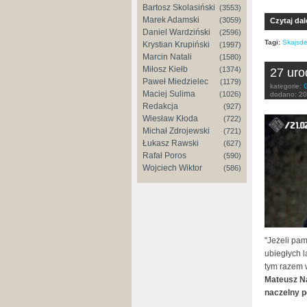
Bartosz Skolasiński
(3553)
Marek Adamski
(3059)
Czytaj dal
Daniel Wardziński
(2596)
Tagi:
Skajsdel
Krystian Krupiński
(1997)
Marcin Natali
(1580)
Miłosz Kiełb
(1374)
27 uro
Paweł Miedzielec
(1179)
kategorie:
G
Maciej Sulima
(1026)
dodano:
20
Redakcja
(927)
Wiesław Kłoda
(722)
Michał Zdrojewski
(721)
Łukasz Rawski
(627)
Rafał Poros
(590)
Wojciech Wiktor
(586)
"Jeżeli pa
ubiegłych l
tym razem 
Mateusz Na
naczelny po