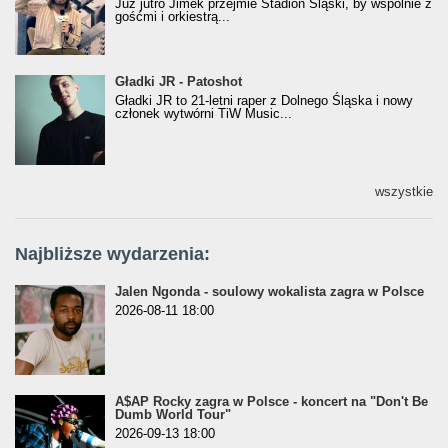
Już jutro Jimek przejmie Stadion Śląski, by wspólnie z
gośćmi i orkiestrą...
Gładki JR - Patoshot
Gładki JR - Patoshot
Gładki JR to 21-letni raper z Dolnego Śląska i nowy
członek wytwórni TiW Music...
wszystkie
Najbliższe wydarzenia:
Jalen Ngonda - soulowy wokalista zagra w Polsce
2026-08-11 18:00
A$AP Rocky zagra w Polsce - koncert na "Don't Be
Dumb World Tour"
2026-09-13 18:00