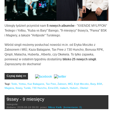
Ubiegły tydzień przyniósł nam
5 nowych albumów
- "XXENDE MYLFFON"
Tedego i Yottsu, "Kuba vs Bary" Barego, "9 miesięcy" 9ssey'a, "Parea" BSK
i Magiery, a takaże "Antipode" Turskiego.
Wśród singli możemy posłuchać nowości m.in. od Eryka Moczko z
Żabsonem i MIÜ, Kaza Bałagane, Tax Free z 730 Huncho, Bonusa RPK,
Qmpli, Małacha, Huberta., Alberto, czy Okekela. To tylko zajawka,
ponieważ w ostatnim tygodniu dostaliśmy
blisko 25 nowych singli
.
Zapraszamy do słuchania!
Czytaj dalej >>
Tagi:
Tede
,
Yottsu
,
Kaz Bałagane
,
Tax Free
,
Żabson
,
MIÜ
,
Eryk Moczko
,
Bary
,
BSK
,
Magiera
,
9ssey
,
Turski
,
730 Huncho
,
Erne100
,
małach
,
Hubert.
,
Okekel
9ssey - 9 miesięcy
kategorie:
dodano:
2026-06-19 09:00
przez:
Miłosz Kiełb
(komentarze: 0)