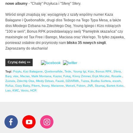
nowe albumy
- "Chatę" Przyłuca i "Sferę" Sfery.
Wśród singli znajdują się: wyciągnięty z szafy wspólny numer Kaza
Bałagane i Quebonafide, drugi diss Tedego na Tego Typa Mesa, a także
diss Młodego Dzbana na Zdechłego Osę, Young Igiego i Kizo robiących
"100 w serii", Bonus RPK przedstawiający swój "Pamiętnik skazańca" czy
maxisingle od Tax Free i Barego, Maciasa oraz Vkie'ego. To tylko zajawka,
ponieważ ostatnie dni przyniosły nam
blisko 35 nowych singli
.
Zapraszamy do słuchania!
Czytaj dalej >>
Tagi:
Przyłu
,
Kaz Bałagane
,
Quebonafide
,
Tede
,
Young Igi
,
Kizo
,
Bonus RPK
,
Sfera
,
Bary
,
vkie
,
Macias
,
Malik Montana
,
Kazior
,
Fukaj
,
Kinny Zimmer
,
Eryk Moczko
,
Rosalie.
,
Zuziula
,
Zdechły Osa
,
Młody Dzban
,
Fausti
,
DZIARMA
,
Tuzza
,
Budka Surfera
,
esceh
,
Rufuz
,
Ozzy Baby
,
Pikers
,
9ssey
,
Marianne
,
Mvrceli
,
Fvbivn
,
JNR
,
Skumaj
,
Bartek Koko
,
Lao
,
KMC
,
Vorzu
,
HCR