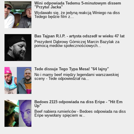
Wini odpowiada Tedemu 5-minutowym dissem
"Przytul Jacka"
Wydawało się, że jedyną reakcją Winiego na diss
Tedego będzie film z...
Bas Tajpan R.I.P. - artysta odszedł w wieku 47 lat
Prezydent Dąbrowy Górniczej Marcin Bazylak za
pomocą mediów społecznościowych...
Tede dissuje Tego Typa Mesa! "64 lajny"
No i mamy beef między legendami warszawskiej
sceny - Tede odpowiedział na...
Bedoes 2115 odpowiada na diss Eripe - "Hit Em
Up"
Beef nabiera rumieńców - Bedoes odpowiada na diss
Eripe wywołany spięciem w...