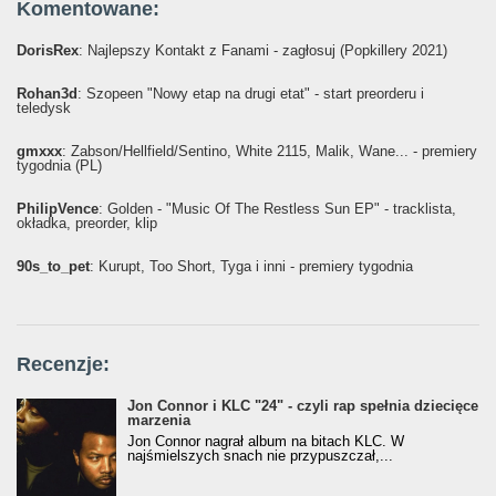
Komentowane:
DorisRex
: Najlepszy Kontakt z Fanami - zagłosuj (Popkillery 2021)
Rohan3d
: Szopeen "Nowy etap na drugi etat" - start preorderu i
teledysk
gmxxx
: Żabson/Hellfield/Sentino, White 2115, Malik, Wane... - premiery
tygodnia (PL)
PhilipVence
: Golden - "Music Of The Restless Sun EP" - tracklista,
okładka, preorder, klip
90s_to_pet
: Kurupt, Too Short, Tyga i inni - premiery tygodnia
Recenzje:
Jon Connor i KLC "24" - czyli rap spełnia dziecięce
marzenia
Jon Connor nagrał album na bitach KLC. W
najśmielszych snach nie przypuszczał,...