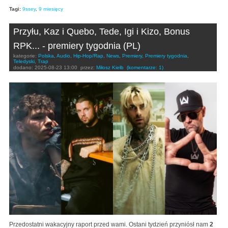
Tagi:
9ssey
,
9 miesięcy
Przyłu, Kaz i Quebo, Tede, Igi i Kizo, Bonus
RPK... - premiery tygodnia (PL)
kategorie:
Polska
,
Audio
,
Hip-Hop/Rap
,
News
,
Premiery
,
Premiery tygodnia
,
Teledyski
,
Trap
dodano:
2025-08-23 13:00
przez:
Miłosz Kiełb
(komentarze: 1)
Przedostatni wakacyjny raport przed wami. Ostani tydzień przyniósł nam
2