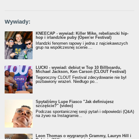
Wywiady:
KNEECAP - wywiad: Killer Mike, rebeliancki hip-
hop i irlandzkie puby (Open'er Festival)
Irlandzki fenomen rapowy i jedna z najciekawszych
grup na współczesnej scenie....
LUCKI - wywiad: debiut w Top 10 Billboardu,
Michael Jackson, Ken Carson (CLOUT Festival)
Tegoroczny CLOUT Festival zdecydowanie nie był
pozbawiony wrażeń. Niedługo po...
Spytaliśmy Lupe Fiasco "Jak definiujesz
szczęście?" (video)
Podczas spontanicznej sesji pytań i odpowiedzi (Q&A)
na żywo na Instagramie...
Leon Thomas o wygranych Grammy, Lauryn Hill i