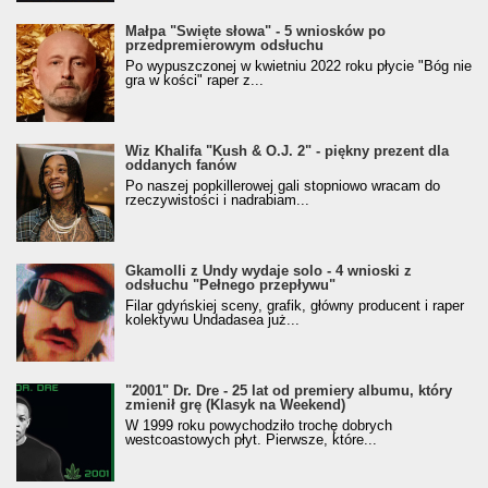
Małpa "Święte słowa" - 5 wniosków po
przedpremierowym odsłuchu
Po wypuszczonej w kwietniu 2022 roku płycie "Bóg nie
gra w kości" raper z...
Wiz Khalifa "Kush & O.J. 2" - piękny prezent dla
oddanych fanów
Po naszej popkillerowej gali stopniowo wracam do
rzeczywistości i nadrabiam...
Gkamolli z Undy wydaje solo - 4 wnioski z
odsłuchu "Pełnego przepływu"
Filar gdyńskiej sceny, grafik, główny producent i raper
kolektywu Undadasea już...
"2001" Dr. Dre - 25 lat od premiery albumu, który
zmienił grę (Klasyk na Weekend)
W 1999 roku powychodziło trochę dobrych
westcoastowych płyt. Pierwsze, które...