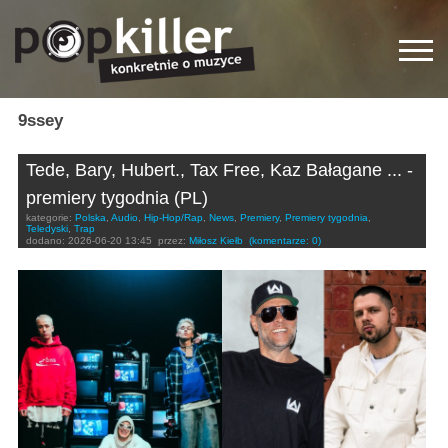
9ssey
Tede, Bary, Hubert., Tax Free, Kaz Bałagane ... -
premiery tygodnia (PL)
kategorie:
Polska
,
Audio
,
Hip-Hop/Rap
,
News
,
Premiery
,
Premiery tygodnia
,
Teledyski
,
Trap
dodano:
2026-06-20 13:45
przez:
Miłosz Kiełb
(komentarze: 0)