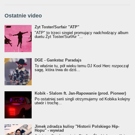
Ostatnie video
Żyt Toster/SurfAir - ATP VIDEO
Żyt Toster/Surfair "ATP"
"ATP" to trzeci singiel promujący nadchodzący album
duetu Żyt Toster/SurfAir "...
donGURALesko z nagrodą za
DGE - Gankstaz Paradajs
Klasyczny/Trueschoolowy Album Roku
To właśnie tu, pół wieku temu DJ Kool Herc rozpoczął
(Popkillery 2023)
sagę, która trwa do dziś...
Kobik - Slalom ft. Jan-Rapowanie (prod. Pioneer)
Kobik - Slalom ft. Jan-Rapowanie (prod. Pioneer)
[Official Music Visualiser]
Po ostatniej serii singli otrzymujemy od Kobika kolejny
utwór i trochę...
Jimek zdradza kulisy "Historii Polskiego Hip-
Jimek zdradza kulisy "Historii Polskiego Hip-
Hopu" - wywiad
Hopu" - wywiad