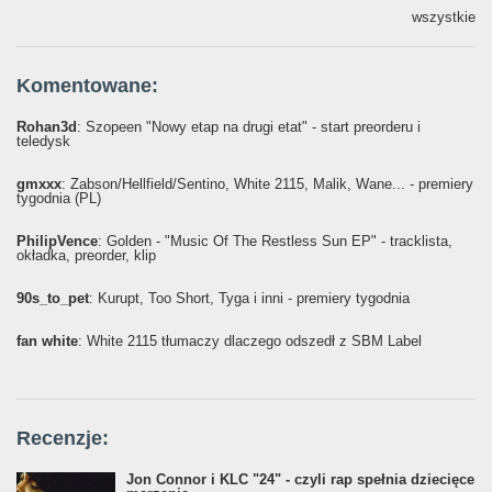
wszystkie
Komentowane:
Rohan3d
: Szopeen "Nowy etap na drugi etat" - start preorderu i
teledysk
gmxxx
: Żabson/Hellfield/Sentino, White 2115, Malik, Wane... - premiery
tygodnia (PL)
PhilipVence
: Golden - "Music Of The Restless Sun EP" - tracklista,
okładka, preorder, klip
90s_to_pet
: Kurupt, Too Short, Tyga i inni - premiery tygodnia
fan white
: White 2115 tłumaczy dlaczego odszedł z SBM Label
Recenzje:
Jon Connor i KLC "24" - czyli rap spełnia dziecięce