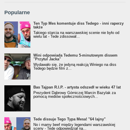
Popularne
Ten Typ Mes komentuje diss Tedego - inni raperzy
także
Takiego starcia na warszawskiej scenie nie było od
wielu lat - Tede zdissował...
Wini odpowiada Tedemu 5-minutowym dissem
"Przytul Jacka"
Wydawało się, że jedyną reakcją Winiego na diss
Tedego będzie film z...
Bas Tajpan R.I.P. - artysta odszedł w wieku 47 lat
Prezydent Dąbrowy Górniczej Marcin Bazylak za
pomocą mediów społecznościowych...
Tede dissuje Tego Typa Mesa! "64 lajny"
No i mamy beef między legendami warszawskiej
sceny - Tede odpowiedział na...