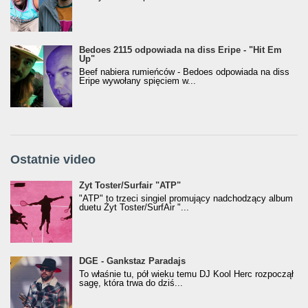
Bedoes 2115 odpowiada na diss Eripe - "Hit Em
Up"
Beef nabiera rumieńców - Bedoes odpowiada na diss
Eripe wywołany spięciem w...
Ostatnie video
Żyt Toster/SurfAir - ATP VIDEO
Żyt Toster/Surfair "ATP"
"ATP" to trzeci singiel promujący nadchodzący album
duetu Żyt Toster/SurfAir "...
donGURALesko z nagrodą za
DGE - Gankstaz Paradajs
Klasyczny/Trueschoolowy Album Roku
To właśnie tu, pół wieku temu DJ Kool Herc rozpoczął
(Popkillery 2023)
sagę, która trwa do dziś...