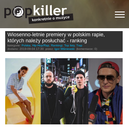
Wiosenno-letnie premiery w polskim rapie,
których należy posłuchać - ranking
kategorie:
Polska
,
Hip-Hop/Rap
,
Rankingi
,
Top listy
,
Trap
dodano:
2019-09-04 17:30
przez:
Igor Wiśniewski
(komentarze: 0)