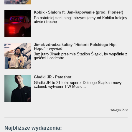
Kobik - Slalom ft. Jan-Rapowanie (prod. Pioneer)
Kobik - Slalom ft. Jan-Rapowanie (prod. Pioneer)
[Official Music Visualiser]
Po ostatniej serii singli otrzymujemy od Kobika kolejny
utwór i trochę...
Jimek zdradza kulisy "Historii Polskiego Hip-
Jimek zdradza kulisy "Historii Polskiego Hip-
Hopu" - wywiad
Hopu" - wywiad
Już jutro Jimek przejmie Stadion Śląski, by wspólnie z
gośćmi i orkiestrą...
Gładki JR - Patoshot
Gładki JR - Patoshot
Gładki JR to 21-letni raper z Dolnego Śląska i nowy
członek wytwórni TiW Music...
wszystkie
Najbliższe wydarzenia: