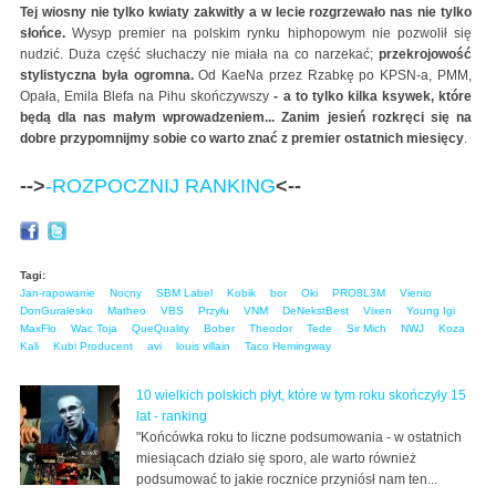
Tej wiosny nie tylko kwiaty zakwitły a w lecie rozgrzewało nas nie tylko
słońce.
Wysyp premier na polskim rynku hiphopowym nie pozwolił się
nudzić. Duża część słuchaczy nie miała na co narzekać;
przekrojowość
stylistyczna była ogromna.
Od KaeNa przez Rzabkę po KPSN-a, PMM,
Opała, Emila Blefa na Pihu skończywszy
- a to tylko kilka ksywek, które
będą dla nas małym wprowadzeniem... Zanim jesień rozkręci się na
dobre przypomnijmy sobie co warto znać z premier ostatnich miesięcy
.
-->
-ROZPOCZNIJ RANKING
<--
Tagi:
Jan-rapowanie
Nocny
SBM Label
Kobik
bor
Oki
PRO8L3M
Vienio
DonGuralesko
Matheo
VBS
Przyłu
VNM
DeNekstBest
Vixen
Young Igi
MaxFlo
Wac Toja
QueQuality
Bober
Theodor
Tede
Sir Mich
NWJ
Koza
Kali
Kubi Producent
avi
louis villain
Taco Hemingway
10 wielkich polskich płyt, które w tym roku skończyły 15
lat - ranking
"Końcówka roku to liczne podsumowania - w ostatnich
miesiącach działo się sporo, ale warto również
podsumować to jakie rocznice przyniósł nam ten...