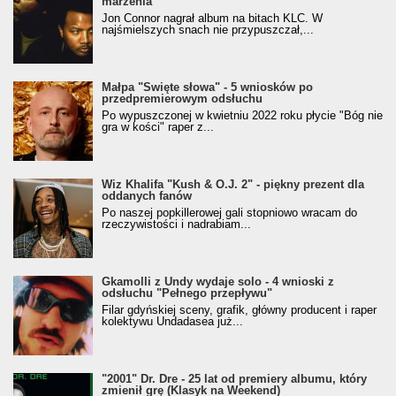
marzenia
Jon Connor nagrał album na bitach KLC. W
najśmielszych snach nie przypuszczał,...
Małpa "Święte słowa" - 5 wniosków po
przedpremierowym odsłuchu
Po wypuszczonej w kwietniu 2022 roku płycie "Bóg nie
gra w kości" raper z...
Wiz Khalifa "Kush & O.J. 2" - piękny prezent dla
oddanych fanów
Po naszej popkillerowej gali stopniowo wracam do
rzeczywistości i nadrabiam...
Gkamolli z Undy wydaje solo - 4 wnioski z
odsłuchu "Pełnego przepływu"
Filar gdyńskiej sceny, grafik, główny producent i raper
kolektywu Undadasea już...
"2001" Dr. Dre - 25 lat od premiery albumu, który
zmienił grę (Klasyk na Weekend)